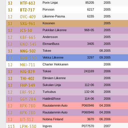
12
HTF-612
Porin Linjat
85205
2005
12
BTZ-717
Porvoon
6217
2005
12
OVC-409
Liikenne-Pasma
6155
2005
12
SXG-961
Kosonen
2005
12
JCS-30
Pukkilan Liikenne
968-05
2005
12
KBF-665
Andersson
2005
12
KNO-545
EkmanBuss
3405
2005
12
NNG-502
Tokee
08.2005
12
XOB-150
Vekka Liikenne
3297
09.2005
12
MKI-711
Charter Hekkanen
2006
12
HJG-829
Tokee
241169
2006
12
THI-402
Elimäen Liikenne
2006
12
FHP-349
Sukulan Linja
112-06
2006
12
ERF-912
Turkubus
132-06
2006
12
GGY-284
Haldin&Rose
114-06
2006
12
RPX-780
Rautalammin Auto
P060946
04.2006
12
RPX-780
Rautalammin Auto
P060946
04.2006
12
JJT-312
Nobina Finland
3670
06.2006
113
LPM-530
Ingves
P077570
2007