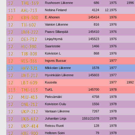
12
THU-369
Ruohosen Liikenne
686
1975
1996
113
AHL-713
Nobina Finland
4124
12.1975
12
KBN-300
E. Ahonen
145414
1976
12
TJJ-602
Vainion Liikenne
816
1976
12
UHH-222
Paavo Sillanpää
145410
1976
12
OEJ-712
Linjayhtymä
145523
1976
12
HJC-390
Saaristotie
1466
1976
12
TJB-808
Koiviston L
868
1976
12
VES-366
Ingves Bussar
1977
12
HHV-321
Mikkolan Liikenne
1578
1977
12
UHT-212
Hyvinkään Liikenne
145603
1977
12
LBT-609
Kuusela
1977
1992
113
TMJ-113
TuKL
145700
1978
12
MJU-413
Pieksämäki
4758
1978
12
ONL-212
Koiviston Oulu
1556
1978
12
UKP-212
Vantaan Liikenne
7267
1978
12
UKB-612
Juhanilan Linja
1551/21078
1978
12
UKP-414
Reissu Ruoti
128
1978
12
HXE-900
Hellsten Soini
79
1978