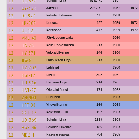
12
UE-857
Sukulan Linja
97a / 71
1957
12
UY-338
Järvinen
224 / 71
1957
1972
12
IO-927
Pekolan Liikenne
111
1958
12
LP-502
Kuusela
427
1959
1972
12
UL-12
Korsisaari
472
1959
1972
12
VML-40
Järviseudun Linja
1960
12
TÄ-76
Kalle Rantasärkkä
213
1960
12
HY-571
Vekka Liikenne
144
1960
12
BG-5
Lahnuksen Linja
213
1960
12
UZ-702
Lähilinjat
1960
12
HGI-12
Kivistö
892
1961
12
HH-916
Hämeen Linja
914
1961
12
HAT-27
Okslahti Jussi
174
1962
12
ZH-400
Huttunen
1963
12
HFF-88
Yhdysliikenne
166
1963
12
OCT-12
Koiviston Oulu
152
1963
12
UD-369
Sukulan Linja
1299
1963
12
HGS-96
Pekolan Liikenne
185
1963
12
MDZ-1
Разные города
784
1965