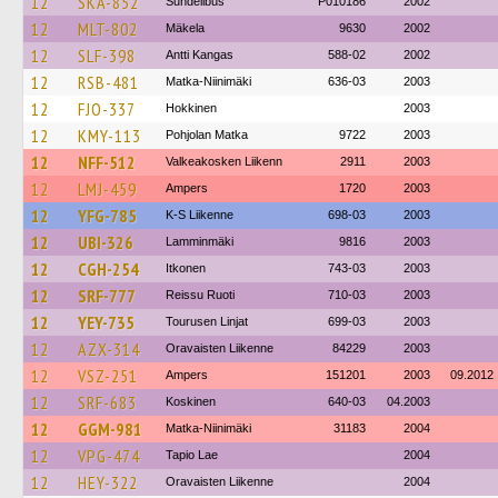
12
SKA-852
Sundellbus
P010186
2002
12
MLT-802
Mäkela
9630
2002
12
SLF-398
Antti Kangas
588-02
2002
12
RSB-481
Matka-Niinimäki
636-03
2003
12
FJO-337
Hokkinen
2003
12
KMY-113
Pohjolan Matka
9722
2003
12
NFF-512
Valkeakosken Liikenn
2911
2003
12
LMJ-459
Ampers
1720
2003
12
YFG-785
K-S Liikenne
698-03
2003
12
UBI-326
Lamminmäki
9816
2003
12
CGH-254
Itkonen
743-03
2003
12
SRF-777
Reissu Ruoti
710-03
2003
12
YEY-735
Tourusen Linjat
699-03
2003
12
AZX-314
Oravaisten Liikenne
84229
2003
12
VSZ-251
Ampers
151201
2003
09.2012
12
SRF-683
Koskinen
640-03
04.2003
12
GGM-981
Matka-Niinimäki
31183
2004
12
VPG-474
Tapio Lae
2004
12
HEY-322
Oravaisten Liikenne
2004