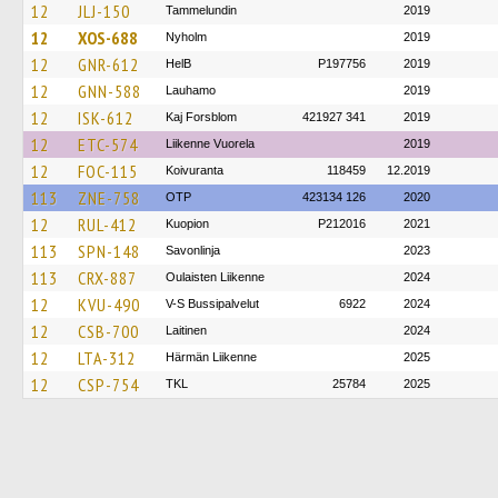
12
JLJ-150
Tammelundin
2019
12
XOS-688
Nyholm
2019
12
GNR-612
HelB
P197756
2019
12
GNN-588
Lauhamo
2019
12
ISK-612
Kaj Forsblom
421927 341
2019
12
ETC-574
Liikenne Vuorela
2019
12
FOC-115
Koivuranta
118459
12.2019
113
ZNE-758
OTP
423134 126
2020
12
RUL-412
Kuopion
P212016
2021
113
SPN-148
Savonlinja
2023
113
CRX-887
Oulaisten Liikenne
2024
12
KVU-490
V-S Bussipalvelut
6922
2024
12
CSB-700
Laitinen
2024
12
LTA-312
Härmän Liikenne
2025
12
CSP-754
TKL
25784
2025