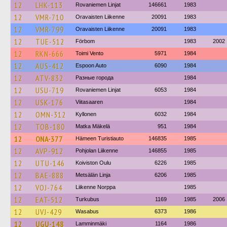
12
LHK-113
Rovaniemen Linjat
146661
1983
12
VMR-710
Oravaisten Liikenne
20091
1983
12
VMR-799
Oravaisten Liikenne
20091
1983
12
TUE-512
Förbom
1983
2002
12
RKN-666
Toimi Vento
5971
1984
12
AUS-412
Espoon Auto
6090
1984
12
ATV-832
Разные города
1984
12
USU-719
Rovaniemen Linjat
6053
1984
12
USK-176
Viitasaaren
1984
12
OMN-312
Kyllonen
6032
1984
12
TOB-180
Matka Mäkelä
951
1984
12
ONA-377
Hämeen Turistiauto
146835
1985
12
AVP-912
Pohjolan Liikenne
146855
1985
12
UTU-146
Koiviston Oulu
6226
1985
12
BAE-888
Metsälän Linja
6206
1985
12
VOJ-764
Liikenne Norppa
1985
12
EAT-512
Turkubus
1169
1985
2006
12
UVJ-429
Wasabus
6373
1986
12
UGU-148
Lamminmäki
1164
1986