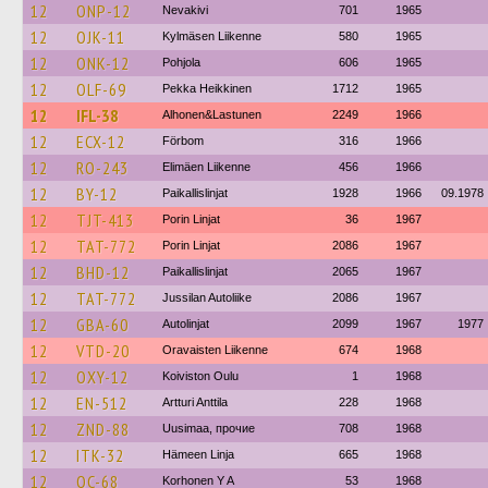
12
ONP-12
Nevakivi
701
1965
12
OJK-11
Kylmäsen Liikenne
580
1965
12
ONK-12
Pohjola
606
1965
12
OLF-69
Pekka Heikkinen
1712
1965
12
IFL-38
Alhonen&Lastunen
2249
1966
12
ECX-12
Förbom
316
1966
12
RO-243
Elimäen Liikenne
456
1966
12
BY-12
Paikallislinjat
1928
1966
09.1978
12
TJT-413
Porin Linjat
36
1967
12
TAT-772
Porin Linjat
2086
1967
12
BHD-12
Paikallislinjat
2065
1967
12
TAT-772
Jussilan Autoliike
2086
1967
12
GBA-60
Autolinjat
2099
1967
1977
12
VTD-20
Oravaisten Liikenne
674
1968
12
OXY-12
Koiviston Oulu
1
1968
12
EN-512
Artturi Anttila
228
1968
12
ZND-88
Uusimaa, прочие
708
1968
12
ITK-32
Hämeen Linja
665
1968
12
OC-68
Korhonen Y A
53
1968