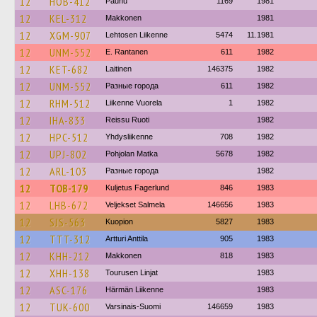
12
HOB-412
Paunu
1169
1981
12
KEL-312
Makkonen
1981
12
XGM-907
Lehtosen Liikenne
5474
11.1981
12
UNM-552
E. Rantanen
611
1982
12
KET-682
Laitinen
146375
1982
12
UNM-552
Разные города
611
1982
12
RHM-512
Liikenne Vuorela
1
1982
12
IHA-833
Reissu Ruoti
1982
12
HPC-512
Yhdysliikenne
708
1982
12
UPJ-802
Pohjolan Matka
5678
1982
12
ARL-103
Разные города
1982
12
TOB-179
Kuljetus Fagerlund
846
1983
12
LHB-672
Veljekset Salmela
146656
1983
12
SJS-563
Kuopion
5827
1983
12
TTT-312
Artturi Anttila
905
1983
12
KHH-212
Makkonen
818
1983
12
XHH-138
Tourusen Linjat
1983
12
ASC-176
Härmän Liikenne
1983
12
TUK-600
Varsinais-Suomi
146659
1983