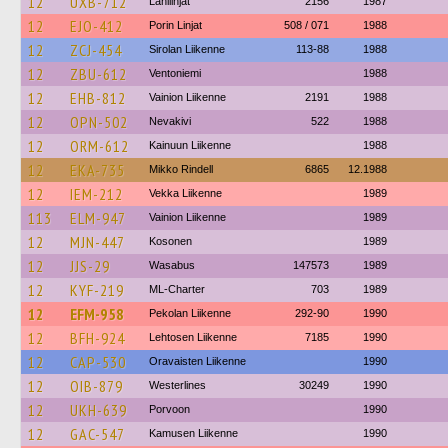
12
UXB-712
Lähilinjat
2156
1987
12
EJO-412
Porin Linjat
508 / 071
1988
12
ZCJ-454
Sirolan Liikenne
113-88
1988
12
ZBU-612
Ventoniemi
1988
12
EHB-812
Vainion Liikenne
2191
1988
12
OPN-502
Nevakivi
522
1988
12
ORM-612
Kainuun Liikenne
1988
12
EKA-735
Mikko Rindell
6865
12.1988
12
IEM-212
Vekka Liikenne
1989
113
ELM-947
Vainion Liikenne
1989
12
MJN-447
Kosonen
1989
12
JJS-29
Wasabus
147573
1989
12
KYF-219
ML-Charter
703
1989
12
EFM-958
Pekolan Liikenne
292-90
1990
12
BFH-924
Lehtosen Liikenne
7185
1990
12
CAP-530
Oravaisten Liikenne
1990
12
OIB-879
Westerlines
30249
1990
12
UKH-639
Porvoon
1990
12
GAC-547
Kamusen Liikenne
1990