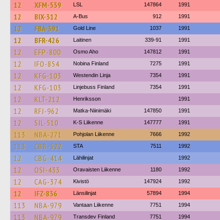
12
XFM-539
LSL
147864
1991
12
BIX-312
A-Bus
912
1991
12
FBA-391
Gold Line
1037
1991
12
BFR-426
Laitinen
339-91
1991
12
EFP-800
Osmo Aho
147812
1991
12
IFO-854
Nobina Finland
7275
1991
12
KFG-103
Westendin Linja
7354
1991
12
KFG-103
Linjebuss Finland
7354
1991
12
KLT-212
Henriksson
1991
12
RFJ-962
Matka-Niinimäki
147850
1991
12
SJL-510
K-S Liikenne
147777
1991
113
NBA-271
Pohjolan Liikenne
7666
1992
113
CBB-522
STA
7511
1992
12
CBG-414
Lähilinjat
1992
12
OSI-433
Oravaisten Liikenne
1180
1992
12
CAG-374
Kivistö
147924
1992
12
IFZ-836
Länsilinjat
57894
1994
113
NBA-979
Vantaan Liikenne
7751
1994
113
NBA-979
Transdev Finland
7751
1994