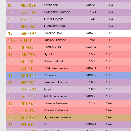
12
NBC-856
Korsisaari
148229
1994
12
CGK-642
Kylmäsen Liikenne
7721
1994
12
MKI-727
Turun Citybus
1446
1994
12
NBA-963
Tuomisen Linja
1994
12
SAG-797
Liikenne Joki
148402
1995
113
EIM-413
Vainion Liikenne
7929
1995
12
IIO-412
EkmanBuss
642-94
1995
12
ILG-736
Nyholm
1550
1995
12
BUI-505
Veolia Finland
1509
1995
12
IGR-417
Pakkalan Liikenne
148451
1995
12
AGO-716
Porvoon
148357
1995
12
XFZ-384
Lampinen Buses
1607
1995
12
SGK-703
Ampers
1662
1995
12
TGI-812
A & J Hautamäki
148336
1995
12
RGJ-364
Liikenne Vuorela
1706
1996
12
LGX-437
Soisalon Liikenne
1996
12
HGV-134
Hyvinkään Liikenne
1996
12
SPI-612
SLT
148591
1996