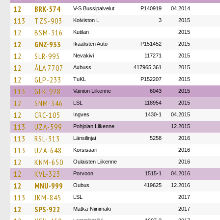
12
BRK-574
V-S Bussipalvelut
P140919
04.2014
113
TZS-903
Koiviston L
3
2015
12
BSM-316
Kutilan
2015
12
GNZ-933
Ikaalisten Auto
P151452
2015
12
SLR-995
Nevakivi
117271
2015
12
ÅLA 7707
Axbuss
417965 361
2015
12
GLP-233
TuKL
P152207
2015
113
GLK-928
Vainion Liikenne
6043
2015
12
SNM-346
LSL
118954
2015
12
CRC-105
Ingves
1430-1
04.2015
113
UZA-599
Pohjolan Liikenne
12.2015
113
RSL-313
Länsilinjat
5258
2016
113
UZA-648
Korsisaari
2016
12
KNM-650
Oulaisten Liikenne
2016
12
KVL-323
Porvoon
1515-1
04.2016
12
MNU-999
Oubus
419625
12.2016
113
JKM-845
LSL
2017
12
SPS-922
Matka-Niinimäki
2017