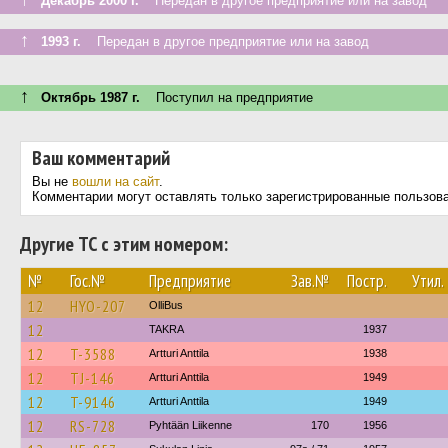
Декабрь 2000 г.
Передан в другое предприятие или на завод
↑
1993 г.
Передан в другое предприятие или на завод
↑
Октябрь 1987 г.
Поступил на предприятие
Ваш комментарий
Вы не
вошли на сайт
.
Комментарии могут оставлять только зарегистрированные пользов
Другие ТС с этим номером:
№
Гос.№
Предприятие
Зав.№
Постр.
Утил.
12
HYO-207
OlliBus
12
TAKRA
1937
12
T-3588
Artturi Anttila
1938
12
TJ-146
Artturi Anttila
1949
12
T-9146
Artturi Anttila
1949
12
RS-728
Pyhtään Liikenne
170
1956