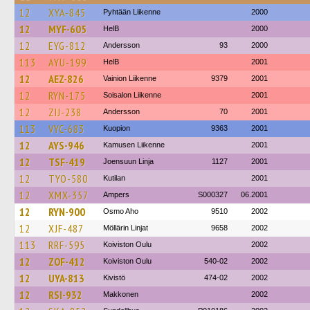
12
XYA-845
Pyhtään Liikenne
2000
12
MYF-605
HelB
2000
12
EYG-812
Andersson
93
2000
113
AYU-199
HelB
2001
12
AEZ-826
Vainion Liikenne
9379
2001
12
RYN-175
Soisalon Liikenne
2001
12
ZIJ-238
Andersson
70
2001
113
VYC-683
Kuopion
9363
2001
12
AYS-946
Kamusen Liikenne
2001
12
TSF-419
Joensuun Linja
1127
2001
12
TYO-580
Kutilan
2001
12
XMX-357
Ampers
S000327
06.2001
12
RYN-900
Osmo Aho
9510
2002
12
XJF-487
Möllärin Linjat
9658
2002
113
RRF-595
Koiviston Oulu
2002
12
ZOF-412
Koiviston Oulu
540-02
2002
12
UYA-813
Kivistö
474-02
2002
12
RSI-932
Makkonen
2002