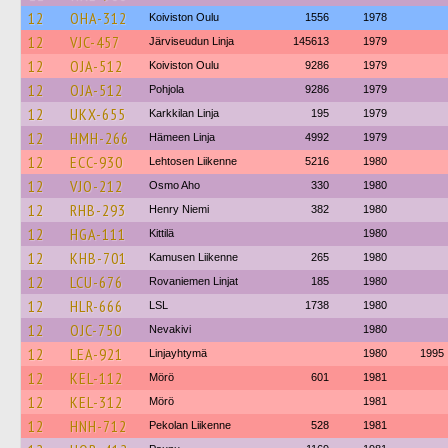
12
OHA-312
Koiviston Oulu
1556
1978
12
VJC-457
Järviseudun Linja
145613
1979
12
OJA-512
Koiviston Oulu
9286
1979
12
OJA-512
Pohjola
9286
1979
12
UKX-655
Karkkilan Linja
195
1979
12
HMH-266
Hämeen Linja
4992
1979
12
ECC-930
Lehtosen Liikenne
5216
1980
12
VJO-212
Osmo Aho
330
1980
12
RHB-293
Henry Niemi
382
1980
12
HGA-111
Kittilä
1980
12
KHB-701
Kamusen Liikenne
265
1980
12
LCU-676
Rovaniemen Linjat
185
1980
12
HLR-666
LSL
1738
1980
12
OJC-750
Nevakivi
1980
12
LEA-921
Linjayhtymä
1980
1995
12
KEL-112
Mörö
601
1981
12
KEL-312
Mörö
1981
12
HNH-712
Pekolan Liikenne
528
1981