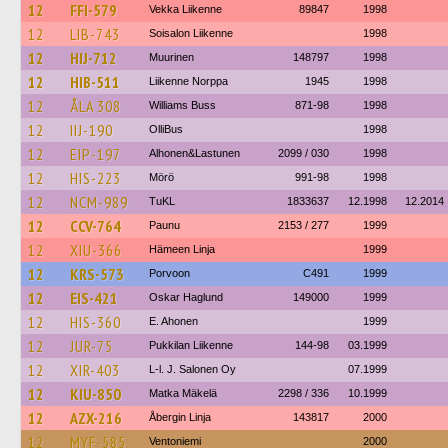
12
FFI-579
Vekka Liikenne
89847
1998
12
LIB-743
Soisalon Liikenne
1998
12
HIJ-712
Muurinen
148797
1998
12
HIB-511
Liikenne Norppa
1945
1998
12
ÅLA 308
Williams Buss
871-98
1998
12
IIJ-190
OlliBus
1998
12
EIP-197
Alhonen&Lastunen
2099 / 030
1998
12
HIS-223
Mörö
991-98
1998
12
NCM-989
TuKL
1833637
12.1998
12.2014
12
CCV-764
Paunu
2153 / 277
1999
12
XIU-366
Hämeen Linja
1999
12
KRS-573
Porvoon
C491
1999
12
EIS-421
Oskar Haglund
149000
1999
12
HIS-360
E. Ahonen
1999
12
JUR-75
Pukkilan Liikenne
144-98
03.1999
12
XIR-403
L-l. J. Salonen Oy
07.1999
12
KIU-850
Matka Mäkelä
2298 / 336
10.1999
12
AZX-216
Åbergin Linja
143817
2000
12
MYF-585
Ventoniemi
2000