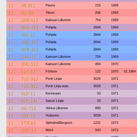
12
HR-912
Paunu
215
1969
12
HU-30
Ylisen
206
1969
12
OER-512
Kainuun Liikenne
754
1969
12
OEH-712
Pohjola
2844
1969
12
OHJ-12
Pohjola
2844
1969
12
OAE-312
Pohjola
2844
1969
12
OCN-212
Pohjola
2844
1969
12
OAA-52
Kainuun Liikenne
754
1969
12
OHL-312
Kainuun Liikenne
494
1970
12
EUT-12
Förbom
122
1970
01.1984
12
TLE-912
Porin Linjat
3026
1971
12
TLE-912
Porin Linja-auto
3026
1971
12
ULD-12
Korsisaari
33
1971
12
VLP-241
Sakun Linjat
33
1971
12
HG-712
Vekka Liikenne
880
1971
12
UXF-12
Huttunen
3039
1971
12
YTV-83
Sjöholm&Bergströ
1231
1972
12
OOC-15
Mörö
943
1972