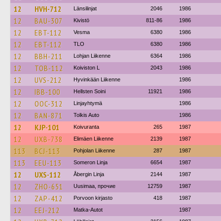
12
HVH-712
Länsilinjat
2046
1986
12
BAU-307
Kivistö
811-86
1986
12
EBT-112
Vesma
6380
1986
12
EBT-112
TLO
6380
1986
12
BBH-211
Lohjan Liikenne
6364
1986
12
TOB-112
Koiviston L
2043
1986
12
UVS-212
Hyvinkään Liikenne
1986
12
IBB-100
Hellsten Soini
11921
1986
12
OOC-312
Linjayhtymä
1986
12
BAN-871
Tolkis Auto
1986
12
KJP-101
Koivuranta
265
1987
12
UXB-738
Elimäen Liikenne
2139
1987
113
BCJ-113
Pohjolan Liikenne
287
1987
113
EEU-113
Someron Linja
6654
1987
12
UXS-112
Åbergin Linja
2144
1987
12
ZHO-651
Uusimaa, прочие
12759
1987
12
ZAP-412
Porvoon kirjasto
418
1987
12
EEJ-212
Matka-Autot
1987