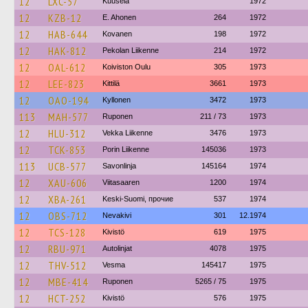
12
LXC-57
Kuusela
1972
12
KZB-12
E. Ahonen
264
1972
12
HAB-644
Kovanen
198
1972
12
HAK-812
Pekolan Liikenne
214
1972
12
OAL-612
Koiviston Oulu
305
1973
12
LEE-823
Kittilä
3661
1973
12
OAO-194
Kyllonen
3472
1973
113
MAH-577
Ruponen
211 / 73
1973
12
HLU-312
Vekka Liikenne
3476
1973
12
TCK-853
Porin Liikenne
145036
1973
113
UCB-577
Savonlinja
145164
1974
12
XAU-606
Viitasaaren
1200
1974
12
XBA-261
Keski-Suomi, прочие
537
1974
12
OBS-712
Nevakivi
301
12.1974
12
TCS-128
Kivistö
619
1975
12
RBU-971
Autolinjat
4078
1975
12
THV-512
Vesma
145417
1975
12
MBE-414
Ruponen
5265 / 75
1975
12
HCT-252
Kivistö
576
1975