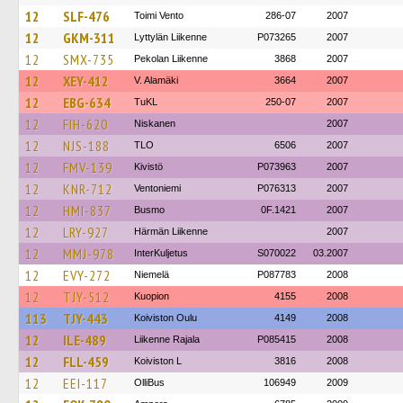
12
SLF-476
Toimi Vento
286-07
2007
12
GKM-311
Lyttylän Liikenne
P073265
2007
12
SMX-735
Pekolan Liikenne
3868
2007
12
XEY-412
V. Alamäki
3664
2007
12
EBG-634
TuKL
250-07
2007
12
FIH-620
Niskanen
2007
12
NJS-188
TLO
6506
2007
12
FMV-139
Kivistö
P073963
2007
12
KNR-712
Ventoniemi
P076313
2007
12
HMI-837
Busmo
0F.1421
2007
12
LRY-927
Härmän Liikenne
2007
12
MMJ-978
InterKuljetus
S070022
03.2007
12
EVY-272
Niemelä
P087783
2008
12
TJY-512
Kuopion
4155
2008
113
TJY-443
Koiviston Oulu
4149
2008
12
ILE-489
Liikenne Rajala
P085415
2008
12
FLL-459
Koiviston L
3816
2008
12
EEI-117
OlliBus
106949
2009