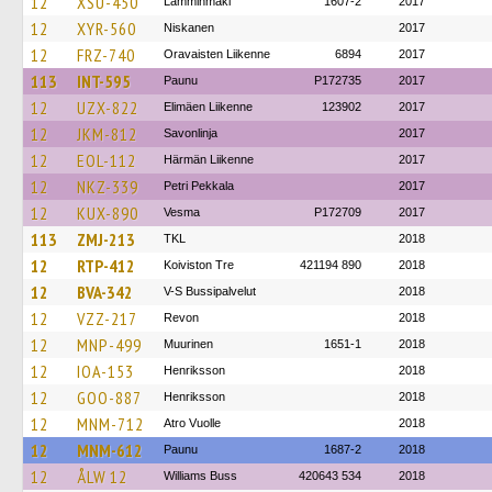
12
XSU-450
Lamminmäki
1607-2
2017
12
XYR-560
Niskanen
2017
12
FRZ-740
Oravaisten Liikenne
6894
2017
113
INT-595
Paunu
P172735
2017
12
UZX-822
Elimäen Liikenne
123902
2017
12
JKM-812
Savonlinja
2017
12
EOL-112
Härmän Liikenne
2017
12
NKZ-339
Petri Pekkala
2017
12
KUX-890
Vesma
P172709
2017
113
ZMJ-213
TKL
2018
12
RTP-412
Koiviston Tre
421194 890
2018
12
BVA-342
V-S Bussipalvelut
2018
12
VZZ-217
Revon
2018
12
MNP-499
Muurinen
1651-1
2018
12
IOA-153
Henriksson
2018
12
GOO-887
Henriksson
2018
12
MNM-712
Atro Vuolle
2018
12
MNM-612
Paunu
1687-2
2018
12
ÅLW 12
Williams Buss
420643 534
2018