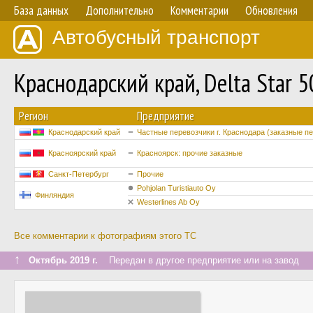
База данных
Дополнительно
Комментарии
Обновления
Автобусный транспорт
Краснодарский край, Delta Star 
Регион
Предприятие
Краснодарский край
Частные перевозчики г. Краснодара (заказные п
Красноярский край
Красноярск: прочие заказные
Санкт-Петербург
Прочие
Pohjolan Turistiauto Oy
Финляндия
Westerlines Ab Oy
Все комментарии к фотографиям этого ТС
↑
Октябрь 2019 г.
Передан в другое предприятие или на завод