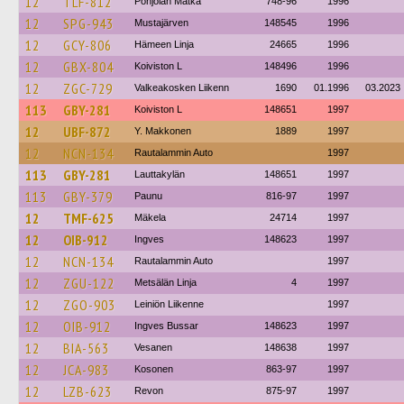
12
TLF-812
Pohjolan Matka
748-96
1996
12
SPG-943
Mustajärven
148545
1996
12
GCY-806
Hämeen Linja
24665
1996
12
GBX-804
Koiviston L
148496
1996
12
ZGC-729
Valkeakosken Liikenn
1690
01.1996
03.2023
113
GBY-281
Koiviston L
148651
1997
12
UBF-872
Y. Makkonen
1889
1997
12
NCN-134
Rautalammin Auto
1997
113
GBY-281
Lauttakylän
148651
1997
113
GBY-379
Paunu
816-97
1997
12
TMF-625
Mäkela
24714
1997
12
OIB-912
Ingves
148623
1997
12
NCN-134
Rautalammin Auto
1997
12
ZGU-122
Metsälän Linja
4
1997
12
ZGO-903
Leiniön Liikenne
1997
12
OIB-912
Ingves Bussar
148623
1997
12
BIA-563
Vesanen
148638
1997
12
JCA-983
Kosonen
863-97
1997
12
LZB-623
Revon
875-97
1997