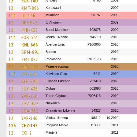
12
EOK-780
Ampers
6785
2009
12
KMT-886
Korsisaari
2009
113
JJL-166
Muurinen
90197
2009
12
UBI-972
E. Ahonen
2009
12
IMB-432
Bussi-Manninen
108075
2009
113
FOB-531
Vekka Liikenne
945-10
2010
12
KNL-666
Åbergin Linja
P100906
2010
12
BPM-891
Busmo
2010
12
ZMJ-887
Paakinaho
P102173
2010
12
MPY-833
Разные города
2010
113
LYY-646
Koiviston Oulu
3211
2010
12
BOJ-826
Elimäen Liikenne
253410
2010
12
SUY-436
Oubus
602993
2010
12
YVR-110
Turun Citybus
P098113
2010
12
TRZ-322
Niskanen
2010
12
EOA-352
Oravaisten Liikenne
34327
2010
12
YVR-146
Vekka Liikenne
1081-2
10.2010
113
CHZ-147
Pohjolan Matka
1138-1
2011
12
CXI-2
Mäntylä
2011