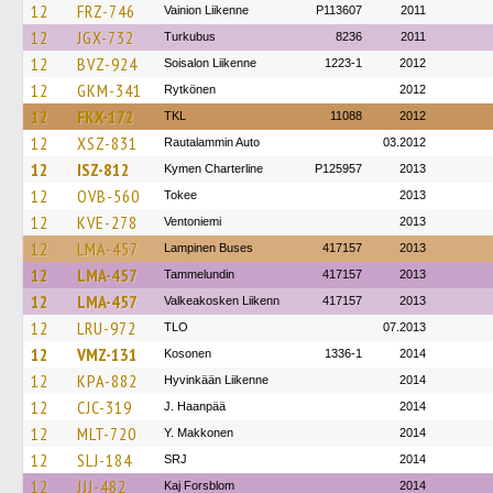
12
FRZ-746
Vainion Liikenne
P113607
2011
12
JGX-732
Turkubus
8236
2011
12
BVZ-924
Soisalon Liikenne
1223-1
2012
12
GKM-341
Rytkönen
2012
12
FKX-172
TKL
11088
2012
12
XSZ-831
Rautalammin Auto
03.2012
12
ISZ-812
Kymen Charterline
P125957
2013
12
OVB-560
Tokee
2013
12
KVE-278
Ventoniemi
2013
12
LMA-457
Lampinen Buses
417157
2013
12
LMA-457
Tammelundin
417157
2013
12
LMA-457
Valkeakosken Liikenn
417157
2013
12
LRU-972
TLO
07.2013
12
VMZ-131
Kosonen
1336-1
2014
12
KPA-882
Hyvinkään Liikenne
2014
12
CJC-319
J. Haanpää
2014
12
MLT-720
Y. Makkonen
2014
12
SLJ-184
SRJ
2014
12
JJJ-482
Kaj Forsblom
2014