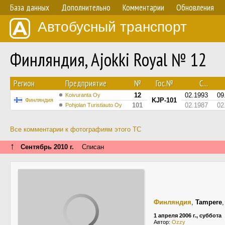
База данных
Дополнительно
Комментарии
Обновления
Автобусный транспорт
Финляндия, Ajokki Royal № 12
Регион
Предприятие
№
Гос.№
С...
12
02.1993
09
Koivuranta Oy
KJP-101
Финляндия
101
02.1987
02
Pohjolan Turistiauto Oy
Все комментарии к фотографиям этого ТС
↑
Сентябрь 2010 г.
Списан
Финляндия
,
Tampere
1 апреля 2006 г., суббота
Автор:
Ozzy