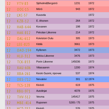
12
YTV-83
Sjöholm&Bergströ
1231
1972
12
OOC-15
Mörö
943
1972
12
LXC-57
Kuusela
1972
12
KZB-12
E. Ahonen
264
1972
12
HAB-644
Kovanen
198
1972
12
HAK-812
Pekolan Liikenne
214
1972
12
OAL-612
Koiviston Oulu
305
1973
12
LEE-823
Kittilä
3661
1973
12
OAO-194
Kyllonen
3472
1973
12
HLU-312
Vekka Liikenne
3476
1973
12
TCK-853
Porin Liikenne
145036
1973
12
XAU-606
Viitasaaren
1200
1974
12
XBA-261
Keski-Suomi, прочие
537
1974
12
OBS-712
Nevakivi
301
12.1974
12
TCS-128
Kivistö
619
1975
12
RBU-971
Autolinjat
4078
1975
12
THV-512
Vesma
145417
1975
12
MBE-414
Ruponen
5265 / 75
1975
12
HCT-252
Kivistö
576
1975