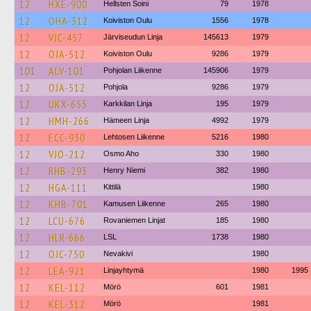
12
HXE-900
Hellsten Soini
79
1978
12
OHA-312
Koiviston Oulu
1556
1978
12
VJC-457
Järviseudun Linja
145613
1979
12
OJA-512
Koiviston Oulu
9286
1979
101
ALV-101
Pohjolan Liikenne
145906
1979
12
OJA-512
Pohjola
9286
1979
12
UKX-655
Karkkilan Linja
195
1979
12
HMH-266
Hämeen Linja
4992
1979
12
ECC-930
Lehtosen Liikenne
5216
1980
12
VJO-212
Osmo Aho
330
1980
12
RHB-293
Henry Niemi
382
1980
12
HGA-111
Kittilä
1980
12
KHB-701
Kamusen Liikenne
265
1980
12
LCU-676
Rovaniemen Linjat
185
1980
12
HLR-666
LSL
1738
1980
12
OJC-750
Nevakivi
1980
12
LEA-921
Linjayhtymä
1980
1995
12
KEL-112
Mörö
601
1981
12
KEL-312
Mörö
1981