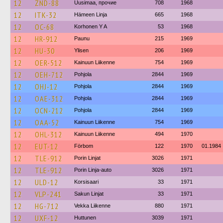
12
ZND-88
Uusimaa, прочие
708
1968
12
ITK-32
Hämeen Linja
665
1968
12
OC-68
Korhonen Y A
53
1968
12
HR-912
Paunu
215
1969
12
HU-30
Ylisen
206
1969
12
OER-512
Kainuun Liikenne
754
1969
12
OEH-712
Pohjola
2844
1969
12
OHJ-12
Pohjola
2844
1969
12
OAE-312
Pohjola
2844
1969
12
OCN-212
Pohjola
2844
1969
12
OAA-52
Kainuun Liikenne
754
1969
12
OHL-312
Kainuun Liikenne
494
1970
12
EUT-12
Förbom
122
1970
01.1984
12
TLE-912
Porin Linjat
3026
1971
12
TLE-912
Porin Linja-auto
3026
1971
12
ULD-12
Korsisaari
33
1971
12
VLP-241
Sakun Linjat
33
1971
12
HG-712
Vekka Liikenne
880
1971
12
UXF-12
Huttunen
3039
1971