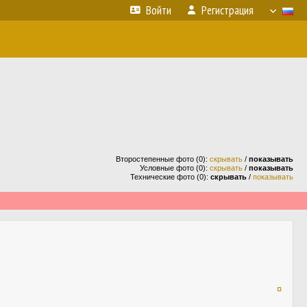
Войти
Регистрация
Второстепенные фото (0):
скрывать
/
показывать
Условные фото (0):
скрывать
/
показывать
Технические фото (0):
скрывать
/
показывать
¤