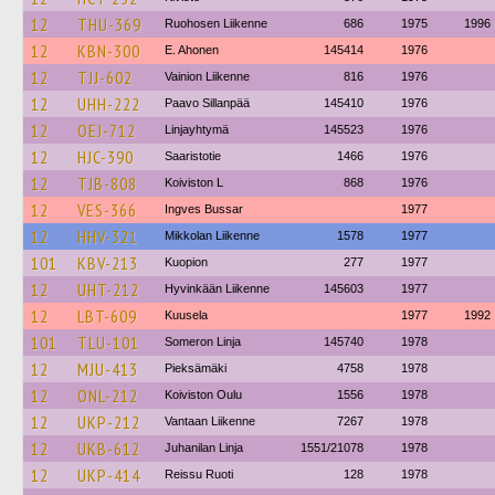
12
THU-369
Ruohosen Liikenne
686
1975
1996
12
KBN-300
E. Ahonen
145414
1976
12
TJJ-602
Vainion Liikenne
816
1976
12
UHH-222
Paavo Sillanpää
145410
1976
12
OEJ-712
Linjayhtymä
145523
1976
12
HJC-390
Saaristotie
1466
1976
12
TJB-808
Koiviston L
868
1976
12
VES-366
Ingves Bussar
1977
12
HHV-321
Mikkolan Liikenne
1578
1977
101
KBV-213
Kuopion
277
1977
12
UHT-212
Hyvinkään Liikenne
145603
1977
12
LBT-609
Kuusela
1977
1992
101
TLU-101
Someron Linja
145740
1978
12
MJU-413
Pieksämäki
4758
1978
12
ONL-212
Koiviston Oulu
1556
1978
12
UKP-212
Vantaan Liikenne
7267
1978
12
UKB-612
Juhanilan Linja
1551/21078
1978
12
UKP-414
Reissu Ruoti
128
1978