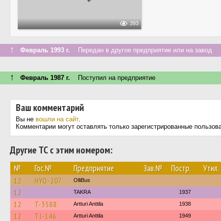
393
↑
Февраль 1993 г.
Передан в другое предприятие или на завод
↑
Февраль 1987 г.
Поступил на предприятие
Ваш комментарий
Вы не
вошли на сайт
.
Комментарии могут оставлять только зарегистрированные пользов
Другие ТС с этим номером:
№
Гос.№
Предприятие
Зав.№
Постр.
Утил.
12
HYO-207
OlliBus
12
TAKRA
1937
12
T-3588
Artturi Anttila
1938
12
TJ-146
Artturi Anttila
1949