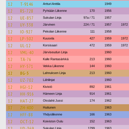
12
T-9146
Artturi Anttila
1949
12
RS-728
Pyhtään Liikenne
170
1956
12
UE-857
Sukulan Linja
97a / 71
1957
12
UY-338
Järvinen
224 / 71
1957
1972
12
IO-927
Pekolan Liikenne
111
1958
12
LP-502
Kuusela
427
1959
1972
12
UL-12
Korsisaari
472
1959
1972
12
VML-40
Järviseudun Linja
1960
12
TÄ-76
Kalle Rantasärkkä
213
1960
12
HY-571
Vekka Liikenne
144
1960
12
BG-5
Lahnuksen Linja
213
1960
12
UZ-702
Lähilinjat
1960
12
HGI-12
Kivistö
892
1961
12
HH-916
Hämeen Linja
914
1961
12
HAT-27
Okslahti Jussi
174
1962
12
ZH-400
Huttunen
1963
12
HFF-88
Yhdysliikenne
166
1963
12
OCT-12
Koiviston Oulu
152
1963
12
UD-369
Sukulan Linja
1299
1963