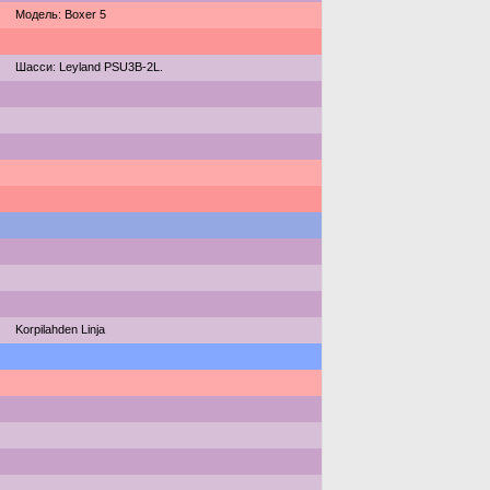
Модель: Boxer 5
Шасси: Leyland PSU3B-2L.
Korpilahden Linja