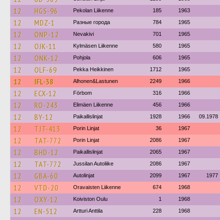
12
HGS-96
Pekolan Liikenne
185
1963
12
MDZ-1
Разные города
784
1965
12
ONP-12
Nevakivi
701
1965
12
OJK-11
Kylmäsen Liikenne
580
1965
12
ONK-12
Pohjola
606
1965
12
OLF-69
Pekka Heikkinen
1712
1965
12
IFL-38
Alhonen&Lastunen
2249
1966
12
ECX-12
Förbom
316
1966
12
RO-243
Elimäen Liikenne
456
1966
12
BY-12
Paikallislinjat
1928
1966
09.1978
12
TJT-413
Porin Linjat
36
1967
12
TAT-772
Porin Linjat
2086
1967
12
BHD-12
Paikallislinjat
2065
1967
12
TAT-772
Jussilan Autoliike
2086
1967
12
GBA-60
Autolinjat
2099
1967
1977
12
VTD-20
Oravaisten Liikenne
674
1968
12
OXY-12
Koiviston Oulu
1
1968
12
EN-512
Artturi Anttila
228
1968