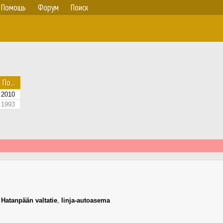
Помощь
Форум
Поиск
По...
.2010
.1993
,
Hatanpään valtatie
,
linja-autoasema