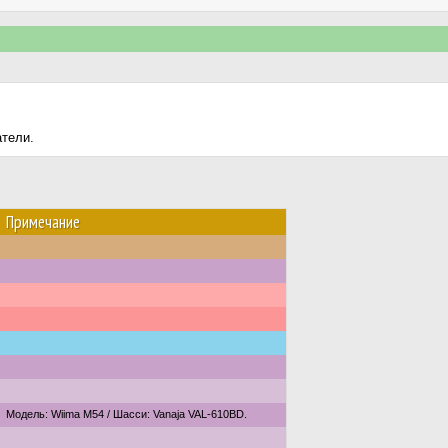
атели.
Примечание
Модель: Wiima M54 / Шасси: Vanaja VAL-610BD.