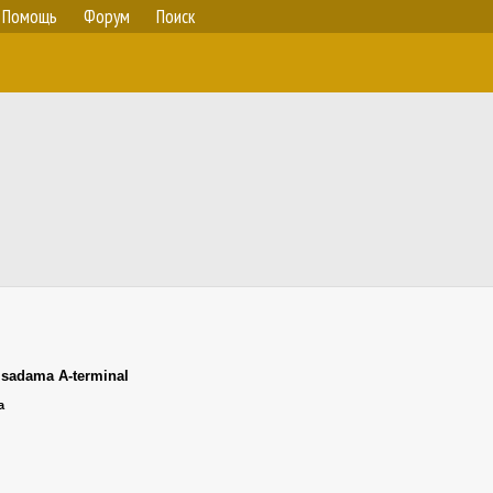
Помощь
Форум
Поиск
isadama A-terminal
а