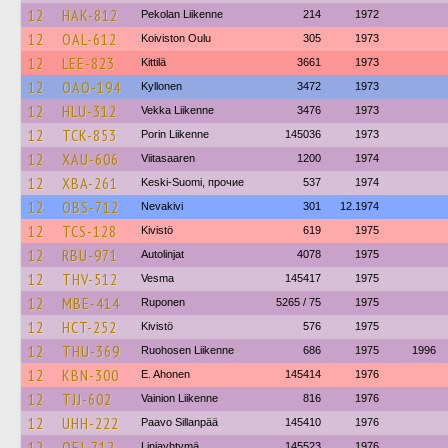
12
HAK-812
Pekolan Liikenne
214
1972
12
OAL-612
Koiviston Oulu
305
1973
12
LEE-823
Kittilä
3661
1973
12
OAO-194
Kyllonen
3472
1973
12
HLU-312
Vekka Liikenne
3476
1973
12
TCK-853
Porin Liikenne
145036
1973
12
XAU-606
Viitasaaren
1200
1974
12
XBA-261
Keski-Suomi, прочие
537
1974
12
OBS-712
Nevakivi
301
12.1974
12
TCS-128
Kivistö
619
1975
12
RBU-971
Autolinjat
4078
1975
12
THV-512
Vesma
145417
1975
12
MBE-414
Ruponen
5265 / 75
1975
12
HCT-252
Kivistö
576
1975
12
THU-369
Ruohosen Liikenne
686
1975
1996
12
KBN-300
E. Ahonen
145414
1976
12
TJJ-602
Vainion Liikenne
816
1976
12
UHH-222
Paavo Sillanpää
145410
1976
12
OEJ-712
Linjayhtymä
145523
1976