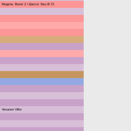
Модель: Boxer 2 / Шасси: Sisu B-72.
Vesanen Vilho