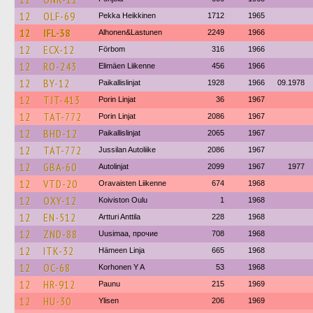
12
OLF-69
Pekka Heikkinen
1712
1965
12
IFL-38
Alhonen&Lastunen
2249
1966
12
ECX-12
Förbom
316
1966
12
RO-243
Elimäen Liikenne
456
1966
12
BY-12
Paikallislinjat
1928
1966
09.1978
12
TJT-413
Porin Linjat
36
1967
12
TAT-772
Porin Linjat
2086
1967
12
BHD-12
Paikallislinjat
2065
1967
12
TAT-772
Jussilan Autoliike
2086
1967
12
GBA-60
Autolinjat
2099
1967
1977
12
VTD-20
Oravaisten Liikenne
674
1968
12
OXY-12
Koiviston Oulu
1
1968
12
EN-512
Artturi Anttila
228
1968
12
ZND-88
Uusimaa, прочие
708
1968
12
ITK-32
Hämeen Linja
665
1968
12
OC-68
Korhonen Y A
53
1968
12
HR-912
Paunu
215
1969
12
HU-30
Ylisen
206
1969