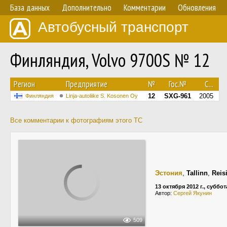
База данных
Дополнительно
Комментарии
Обновления
Автобусный транспорт
Финляндия, Volvo 9700S № 12
Регион
Предприятие
№
Гос.№
С...
12
SXG-961
2005
Финляндия
Linja-autoliike S. Kosonen Oy
Все комментарии к фотографиям этого ТС
Эстония
,
Tallinn
,
Reis
13 октября 2012 г., суббот
Автор:
Сергей Якунин
509