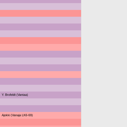
Y. Brofeldt (Vantaa)
Ajokki (Vanaja LK6-69)