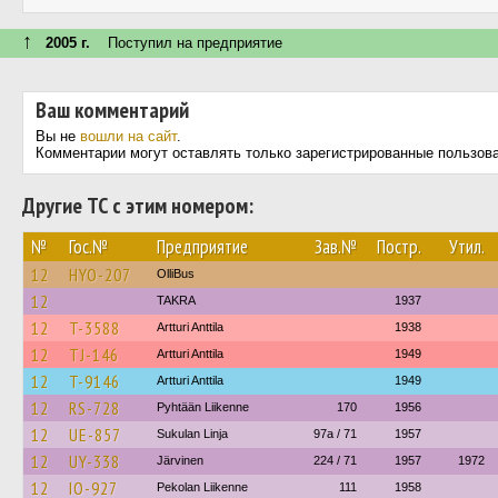
↑
2005 г.
Поступил на предприятие
Ваш комментарий
Вы не
вошли на сайт
.
Комментарии могут оставлять только зарегистрированные пользов
Другие ТС с этим номером:
№
Гос.№
Предприятие
Зав.№
Постр.
Утил.
12
HYO-207
OlliBus
12
TAKRA
1937
12
T-3588
Artturi Anttila
1938
12
TJ-146
Artturi Anttila
1949
12
T-9146
Artturi Anttila
1949
12
RS-728
Pyhtään Liikenne
170
1956
12
UE-857
Sukulan Linja
97a / 71
1957
12
UY-338
Järvinen
224 / 71
1957
1972
12
IO-927
Pekolan Liikenne
111
1958