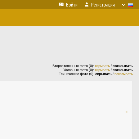
Войти
Регистрация
Второстепенные фото (0):
скрывать
/
показывать
Условные фото (0):
скрывать
/
показывать
Технические фото (0):
скрывать
/
показывать
¤