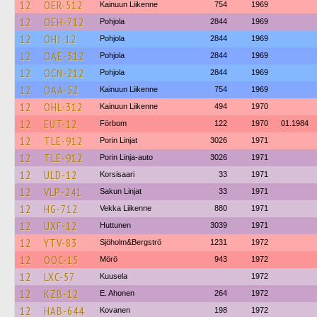
12
OER-512
Kainuun Liikenne
754
1969
12
OEH-712
Pohjola
2844
1969
12
OHJ-12
Pohjola
2844
1969
12
OAE-312
Pohjola
2844
1969
12
OCN-212
Pohjola
2844
1969
12
OAA-52
Kainuun Liikenne
754
1969
12
OHL-312
Kainuun Liikenne
494
1970
12
EUT-12
Förbom
122
1970
01.1984
12
TLE-912
Porin Linjat
3026
1971
12
TLE-912
Porin Linja-auto
3026
1971
12
ULD-12
Korsisaari
33
1971
12
VLP-241
Sakun Linjat
33
1971
12
HG-712
Vekka Liikenne
880
1971
12
UXF-12
Huttunen
3039
1971
12
YTV-83
Sjöholm&Bergströ
1231
1972
12
OOC-15
Mörö
943
1972
12
LXC-57
Kuusela
1972
12
KZB-12
E. Ahonen
264
1972
12
HAB-644
Kovanen
198
1972