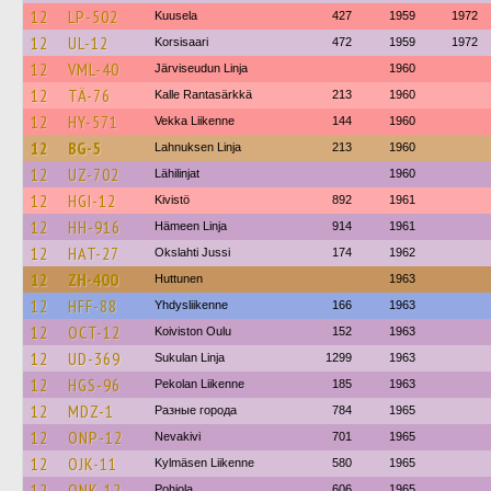
12
LP-502
Kuusela
427
1959
1972
12
UL-12
Korsisaari
472
1959
1972
12
VML-40
Järviseudun Linja
1960
12
TÄ-76
Kalle Rantasärkkä
213
1960
12
HY-571
Vekka Liikenne
144
1960
12
BG-5
Lahnuksen Linja
213
1960
12
UZ-702
Lähilinjat
1960
12
HGI-12
Kivistö
892
1961
12
HH-916
Hämeen Linja
914
1961
12
HAT-27
Okslahti Jussi
174
1962
12
ZH-400
Huttunen
1963
12
HFF-88
Yhdysliikenne
166
1963
12
OCT-12
Koiviston Oulu
152
1963
12
UD-369
Sukulan Linja
1299
1963
12
HGS-96
Pekolan Liikenne
185
1963
12
MDZ-1
Разные города
784
1965
12
ONP-12
Nevakivi
701
1965
12
OJK-11
Kylmäsen Liikenne
580
1965
12
ONK-12
Pohjola
606
1965