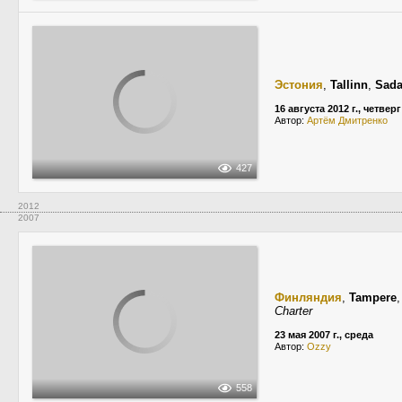
Эстония
,
Tallinn
,
Sada
16 августа 2012 г., четверг
Автор:
Артём Дмитренко
427
2012
2007
Финляндия
,
Tampere
Charter
23 мая 2007 г., среда
Автор:
Ozzy
558