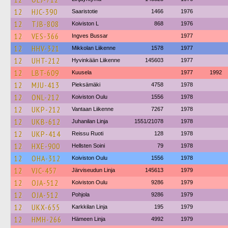
12
HJC-390
Saaristotie
1466
1976
12
TJB-808
Koiviston L
868
1976
12
VES-366
Ingves Bussar
1977
12
HHV-321
Mikkolan Liikenne
1578
1977
12
UHT-212
Hyvinkään Liikenne
145603
1977
12
LBT-609
Kuusela
1977
1992
12
MJU-413
Pieksämäki
4758
1978
12
ONL-212
Koiviston Oulu
1556
1978
12
UKP-212
Vantaan Liikenne
7267
1978
12
UKB-612
Juhanilan Linja
1551/21078
1978
12
UKP-414
Reissu Ruoti
128
1978
12
HXE-900
Hellsten Soini
79
1978
12
OHA-312
Koiviston Oulu
1556
1978
12
VJC-457
Järviseudun Linja
145613
1979
12
OJA-512
Koiviston Oulu
9286
1979
12
OJA-512
Pohjola
9286
1979
12
UKX-655
Karkkilan Linja
195
1979
12
HMH-266
Hämeen Linja
4992
1979