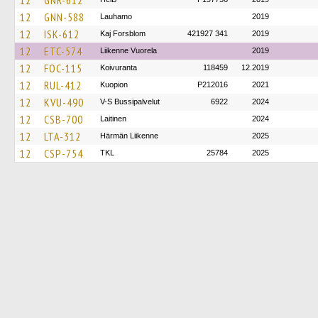
12
GNR-612
12
GNN-588
Lauhamo
2019
12
ISK-612
Kaj Forsblom
421927 341
2019
12
ETC-574
Liikenne Vuorela
2019
12
FOC-115
Koivuranta
118459
12.2019
12
RUL-412
Kuopion
P212016
2021
12
KVU-490
V-S Bussipalvelut
6922
2024
12
CSB-700
Laitinen
2024
12
LTA-312
Härmän Liikenne
2025
12
CSP-754
TKL
25784
2025