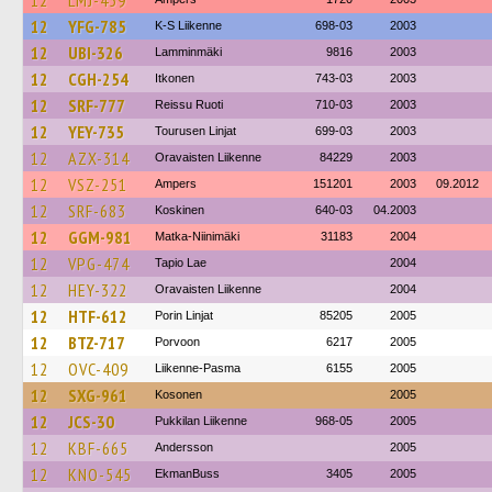
12
LMJ-459
12
YFG-785
K-S Liikenne
698-03
2003
12
UBI-326
Lamminmäki
9816
2003
12
CGH-254
Itkonen
743-03
2003
12
SRF-777
Reissu Ruoti
710-03
2003
12
YEY-735
Tourusen Linjat
699-03
2003
12
AZX-314
Oravaisten Liikenne
84229
2003
12
VSZ-251
Ampers
151201
2003
09.2012
12
SRF-683
Koskinen
640-03
04.2003
12
GGM-981
Matka-Niinimäki
31183
2004
12
VPG-474
Tapio Lae
2004
12
HEY-322
Oravaisten Liikenne
2004
12
HTF-612
Porin Linjat
85205
2005
12
BTZ-717
Porvoon
6217
2005
12
OVC-409
Liikenne-Pasma
6155
2005
12
SXG-961
Kosonen
2005
12
JCS-30
Pukkilan Liikenne
968-05
2005
12
KBF-665
Andersson
2005
12
KNO-545
EkmanBuss
3405
2005