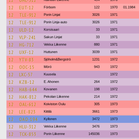
12
OHL-312
12
EUT-12
Förbom
122
1970
01.1984
12
TLE-912
Porin Linjat
3026
1971
12
TLE-912
Porin Linja-auto
3026
1971
12
ULD-12
Korsisaari
33
1971
12
VLP-241
Sakun Linjat
33
1971
12
HG-712
Vekka Liikenne
880
1971
12
UXF-12
Huttunen
3039
1971
12
YTV-83
Sjöholm&Bergströ
1231
1972
12
OOC-15
Mörö
943
1972
12
LXC-57
Kuusela
1972
12
KZB-12
E. Ahonen
264
1972
12
HAB-644
Kovanen
198
1972
12
HAK-812
Pekolan Liikenne
214
1972
12
OAL-612
Koiviston Oulu
305
1973
12
LEE-823
Kittilä
3661
1973
12
OAO-194
Kyllonen
3472
1973
12
HLU-312
Vekka Liikenne
3476
1973
12
TCK-853
Porin Liikenne
145036
1973