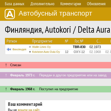
База данных
Дополнительно
Комментарии
Обновления
Автобусный транспорт
Финляндия, Autokori / Delta Aur
Регион
Предприятие
№
Гос.№
С...
TBR-830
02.1973
Wallin Lines Oy
Финляндия
12
OXY-12
02.1968
02.
Koiviston Auto Oulu Oy
↑
Списан
↑
Февраль 1973 г.
Передан в другое предприятие или на завод
↑
Февраль 1968 г.
Поступил на предприятие
Ваш комментарий
Вы не
вошли на сайт
.