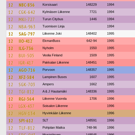
12
NBC-856
Korsisaari
148229
1994
12
CGK-642
Kylmäsen Liikenne
7721
1994
12
MKI-727
Turun Citybus
1446
1994
12
NBA-963
Tuomisen Linja
1994
12
SAG-797
Liikenne Joki
148402
1995
12
IIO-412
EkmanBuss
642-94
1995
12
ILG-736
Nyholm
1550
1995
12
BUI-505
Veolia Finland
1509
1995
12
IGR-417
Pakkalan Liikenne
148451
1995
12
AGO-716
Porvoon
148357
1995
12
XFZ-384
Lampinen Buses
1607
1995
12
SGK-703
Ampers
1662
1995
12
TGI-812
A & J Hautamäki
148336
1995
12
RGJ-364
Liikenne Vuorela
1706
1996
12
LGX-437
Soisalon Liikenne
1996
12
HGV-134
Hyvinkään Liikenne
1996
12
SPI-612
SLT
148591
1996
12
TLF-812
Pohjolan Matka
748-96
1996
Mustajärven
148545
1996