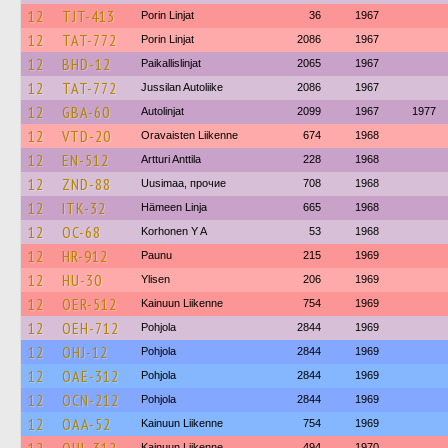
12
TJT-413
Porin Linjat
36
1967
12
TAT-772
Porin Linjat
2086
1967
12
BHD-12
Paikallislinjat
2065
1967
12
TAT-772
Jussilan Autoliike
2086
1967
12
GBA-60
Autolinjat
2099
1967
1977
12
VTD-20
Oravaisten Liikenne
674
1968
12
EN-512
Artturi Anttila
228
1968
12
ZND-88
Uusimaa, прочие
708
1968
12
ITK-32
Hämeen Linja
665
1968
12
OC-68
Korhonen Y A
53
1968
12
HR-912
Paunu
215
1969
12
HU-30
Ylisen
206
1969
12
OER-512
Kainuun Liikenne
754
1969
12
OEH-712
Pohjola
2844
1969
12
OHJ-12
Pohjola
2844
1969
12
OAE-312
Pohjola
2844
1969
12
OCN-212
Pohjola
2844
1969
12
OAA-52
Kainuun Liikenne
754
1969
Kainuun Liikenne
494
1970