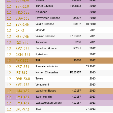
12
SUY-436
12
YVR-110
Turun Citybus
P098113
2010
12
TRZ-322
Niskanen
2010
12
EOA-352
Oravaisten Liikenne
34327
2010
12
YVR-146
Vekka Liikenne
1081-2
10.2010
12
CXI-2
Mäntylä
2011
12
FRZ-746
Vainion Liikenne
P113607
2011
12
JGX-732
Turkubus
8236
2011
12
BVZ-924
Soisalon Liikenne
1223-1
2012
12
GKM-341
Rytkönen
2012
12
FKX-172
TKL
11088
2012
12
XSZ-831
Rautalammin Auto
03.2012
12
ISZ-812
Kymen Charterline
P125957
2013
12
OVB-560
Tokee
2013
12
KVE-278
Ventoniemi
2013
12
LMA-457
Lampinen Buses
417157
2013
12
LMA-457
Tammelundin
417157
2013
12
LMA-457
Valkeakosken Liikenn
417157
2013
12
LRU-972
TLO
07.2013