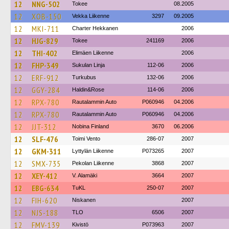
12
NNG-502
Tokee
08.2005
12
XOB-150
Vekka Liikenne
3297
09.2005
12
MKI-711
Charter Hekkanen
2006
12
HJG-829
Tokee
241169
2006
12
THI-402
Elimäen Liikenne
2006
12
FHP-349
Sukulan Linja
112-06
2006
12
ERF-912
Turkubus
132-06
2006
12
GGY-284
Haldin&Rose
114-06
2006
12
RPX-780
Rautalammin Auto
P060946
04.2006
12
RPX-780
Rautalammin Auto
P060946
04.2006
12
JJT-312
Nobina Finland
3670
06.2006
12
SLF-476
Toimi Vento
286-07
2007
12
GKM-311
Lyttylän Liikenne
P073265
2007
12
SMX-735
Pekolan Liikenne
3868
2007
12
XEY-412
V. Alamäki
3664
2007
12
EBG-634
TuKL
250-07
2007
12
FIH-620
Niskanen
2007
12
NJS-188
TLO
6506
2007
12
FMV-139
Kivistö
P073963
2007