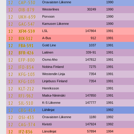
12
CAP-530
Oravaisten Liikenne
1990
12
OIB-879
Westerlines
30249
1990
12
UKH-639
Porvoon
1990
12
GAC-547
Kamusen Liikenne
1990
12
XFM-539
LSL
147864
1991
12
BIX-312
A-Bus
912
1991
12
FBA-391
Gold Line
1037
1991
12
BFR-426
Laitinen
339-91
1991
12
EFP-800
Osmo Aho
147812
1991
12
IFO-854
Nobina Finland
7275
1991
12
KFG-103
Westendin Linja
7354
1991
12
KFG-103
Linjebuss Finland
7354
1991
12
KLT-212
Henriksson
1991
12
RFJ-962
Matka-Niinimäki
147850
1991
12
SJL-510
K-S Liikenne
147777
1991
12
CBG-414
Lähilinjat
1992
12
OSI-433
Oravaisten Liikenne
1180
1992
12
CAG-374
Kivistö
147924
1992
12
IFZ-836
Länsilinjat
57894
1994