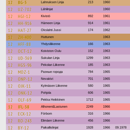
12
BG-5
Lahnuksen Linja
213
1960
12
UZ-702
Lähilinjat
1960
12
HGI-12
Kivistö
892
1961
12
HH-916
Hämeen Linja
914
1961
12
HAT-27
Okslahti Jussi
174
1962
12
ZH-400
Huttunen
1963
12
HFF-88
Yhdysliikenne
166
1963
12
OCT-12
Koiviston Oulu
152
1963
12
UD-369
Sukulan Linja
1299
1963
12
HGS-96
Pekolan Liikenne
185
1963
12
MDZ-1
Разные города
784
1965
12
ONP-12
Nevakivi
701
1965
12
OJK-11
Kylmäsen Liikenne
580
1965
12
ONK-12
Pohjola
606
1965
12
OLF-69
Pekka Heikkinen
1712
1965
12
IFL-38
Alhonen&Lastunen
2249
1966
12
ECX-12
Förbom
316
1966
12
RO-243
Elimäen Liikenne
456
1966
12
BY-12
Paikallislinjat
1928
1966
09.1978