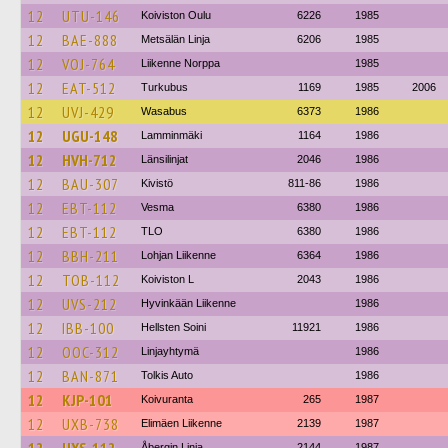
12
UTU-146
Koiviston Oulu
6226
1985
12
BAE-888
Metsälän Linja
6206
1985
12
VOJ-764
Liikenne Norppa
1985
12
EAT-512
Turkubus
1169
1985
2006
12
UVJ-429
Wasabus
6373
1986
12
UGU-148
Lamminmäki
1164
1986
12
HVH-712
Länsilinjat
2046
1986
12
BAU-307
Kivistö
811-86
1986
12
EBT-112
Vesma
6380
1986
12
EBT-112
TLO
6380
1986
12
BBH-211
Lohjan Liikenne
6364
1986
12
TOB-112
Koiviston L
2043
1986
12
UVS-212
Hyvinkään Liikenne
1986
12
IBB-100
Hellsten Soini
11921
1986
12
OOC-312
Linjayhtymä
1986
12
BAN-871
Tolkis Auto
1986
12
KJP-101
Koivuranta
265
1987
12
UXB-738
Elimäen Liikenne
2139
1987
Åbergin Linja
2144
1987