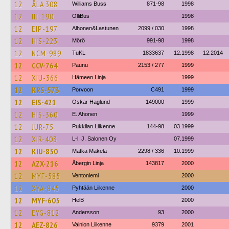
12
ÅLA 308
Williams Buss
871-98
1998
12
IIJ-190
OlliBus
1998
12
EIP-197
Alhonen&Lastunen
2099 / 030
1998
12
HIS-223
Mörö
991-98
1998
12
NCM-989
TuKL
1833637
12.1998
12.2014
12
CCV-764
Paunu
2153 / 277
1999
12
XIU-366
Hämeen Linja
1999
12
KRS-573
Porvoon
C491
1999
12
EIS-421
Oskar Haglund
149000
1999
12
HIS-360
E. Ahonen
1999
12
JUR-75
Pukkilan Liikenne
144-98
03.1999
12
XIR-403
L-l. J. Salonen Oy
07.1999
12
KIU-850
Matka Mäkelä
2298 / 336
10.1999
12
AZX-216
Åbergin Linja
143817
2000
12
MYF-585
Ventoniemi
2000
12
XYA-845
Pyhtään Liikenne
2000
12
MYF-605
HelB
2000
12
EYG-812
Andersson
93
2000
12
AEZ-826
Vainion Liikenne
9379
2001