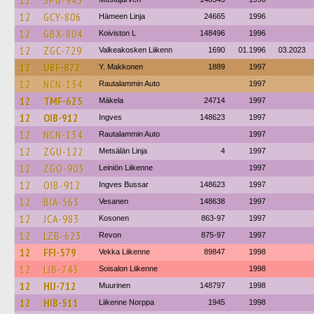
12
SPG-943
12
GCY-806
Hämeen Linja
24665
1996
12
GBX-804
Koiviston L
148496
1996
12
ZGC-729
Valkeakosken Liikenn
1690
01.1996
03.2023
12
UBF-872
Y. Makkonen
1889
1997
12
NCN-134
Rautalammin Auto
1997
12
TMF-625
Mäkela
24714
1997
12
OIB-912
Ingves
148623
1997
12
NCN-134
Rautalammin Auto
1997
12
ZGU-122
Metsälän Linja
4
1997
12
ZGO-903
Leiniön Liikenne
1997
12
OIB-912
Ingves Bussar
148623
1997
12
BIA-563
Vesanen
148638
1997
12
JCA-983
Kosonen
863-97
1997
12
LZB-623
Revon
875-97
1997
12
FFI-579
Vekka Liikenne
89847
1998
12
LIB-743
Soisalon Liikenne
1998
12
HIJ-712
Muurinen
148797
1998
12
HIB-511
Liikenne Norppa
1945
1998