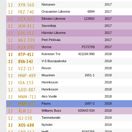
12
XYR-560
Niskanen
2017
12
FRZ-740
Oravaisten Liikenne
6894
2017
12
UZX-822
Elimäen Liikenne
123902
2017
12
JKM-812
Savonlinja
2017
12
EOL-112
Härmän Liikenne
2017
12
NKZ-339
Petri Pekkala
2017
12
KUX-890
Vesma
P172709
2017
12
RTP-412
Koiviston Tre
421194 890
2018
12
BVA-342
V-S Bussipalvelut
2018
12
VZZ-217
Revon
2018
12
MNP-499
Muurinen
1651-1
2018
12
IOA-153
Henriksson
2018
12
GOO-887
Henriksson
2018
12
MNM-712
Atro Vuolle
2018
12
MNM-612
Paunu
1687-2
2018
12
ÅLW 12
Williams Buss
420643 534
2018
12
JLJ-150
Tammelundin
2019
12
XOS-688
Nyholm
2019
HelB
P197756
2019