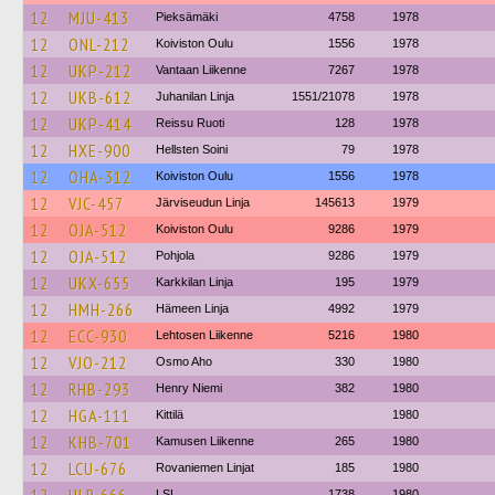
12
MJU-413
Pieksämäki
4758
1978
12
ONL-212
Koiviston Oulu
1556
1978
12
UKP-212
Vantaan Liikenne
7267
1978
12
UKB-612
Juhanilan Linja
1551/21078
1978
12
UKP-414
Reissu Ruoti
128
1978
12
HXE-900
Hellsten Soini
79
1978
12
OHA-312
Koiviston Oulu
1556
1978
12
VJC-457
Järviseudun Linja
145613
1979
12
OJA-512
Koiviston Oulu
9286
1979
12
OJA-512
Pohjola
9286
1979
12
UKX-655
Karkkilan Linja
195
1979
12
HMH-266
Hämeen Linja
4992
1979
12
ECC-930
Lehtosen Liikenne
5216
1980
12
VJO-212
Osmo Aho
330
1980
12
RHB-293
Henry Niemi
382
1980
12
HGA-111
Kittilä
1980
12
KHB-701
Kamusen Liikenne
265
1980
12
LCU-676
Rovaniemen Linjat
185
1980
LSL
1738
1980