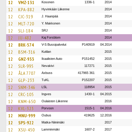
12
VMZ-131
Kosonen
1336-1
2014
12
KPA-882
Hyvinkään Liikenne
2014
12
CJC-319
J. Haanpää
2014
12
MLT-720
Y. Makkonen
2014
12
SLJ-184
SRJ
2014
12
JJJ-482
Kaj Forsblom
2014
12
BRK-574
V-S Bussipalvelut
P140919
04.2014
12
BSM-316
Kutilan
2015
12
GNZ-933
Ikaalisten Auto
P151452
2015
12
SLR-995
Nevakivi
117271
2015
12
ÅLA 7707
Axbuss
417965 361
2015
12
GLP-233
TuKL
P152207
2015
12
SNM-346
LSL
118954
2015
12
CRC-105
Ingves
1430-1
04.2015
12
KNM-650
Oulaisten Liikenne
2016
12
KVL-323
Porvoon
1515-1
04.2016
12
MNU-999
Oubus
419625
12.2016
12
SPS-922
Matka-Niinimäki
2017
12
XSU-450
Lamminmäki
1607-2
2017