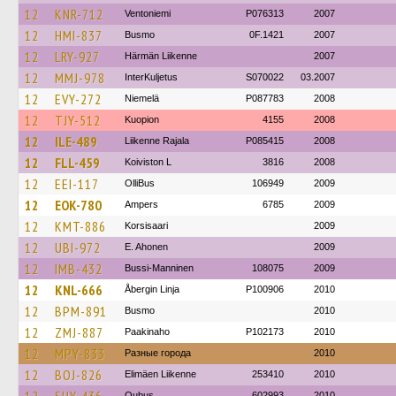
12
KNR-712
Ventoniemi
P076313
2007
12
HMI-837
Busmo
0F.1421
2007
12
LRY-927
Härmän Liikenne
2007
12
MMJ-978
InterKuljetus
S070022
03.2007
12
EVY-272
Niemelä
P087783
2008
12
TJY-512
Kuopion
4155
2008
12
ILE-489
Liikenne Rajala
P085415
2008
12
FLL-459
Koiviston L
3816
2008
12
EEI-117
OlliBus
106949
2009
12
EOK-780
Ampers
6785
2009
12
KMT-886
Korsisaari
2009
12
UBI-972
E. Ahonen
2009
12
IMB-432
Bussi-Manninen
108075
2009
12
KNL-666
Åbergin Linja
P100906
2010
12
BPM-891
Busmo
2010
12
ZMJ-887
Paakinaho
P102173
2010
12
MPY-833
Разные города
2010
12
BOJ-826
Elimäen Liikenne
253410
2010
Oubus
602993
2010