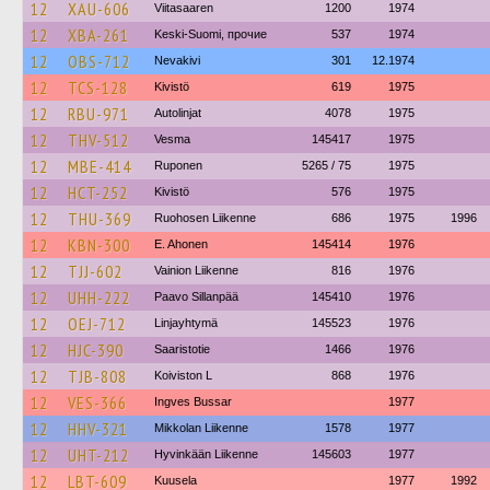
12
XAU-606
Viitasaaren
1200
1974
12
XBA-261
Keski-Suomi, прочие
537
1974
12
OBS-712
Nevakivi
301
12.1974
12
TCS-128
Kivistö
619
1975
12
RBU-971
Autolinjat
4078
1975
12
THV-512
Vesma
145417
1975
12
MBE-414
Ruponen
5265 / 75
1975
12
HCT-252
Kivistö
576
1975
12
THU-369
Ruohosen Liikenne
686
1975
1996
12
KBN-300
E. Ahonen
145414
1976
12
TJJ-602
Vainion Liikenne
816
1976
12
UHH-222
Paavo Sillanpää
145410
1976
12
OEJ-712
Linjayhtymä
145523
1976
12
HJC-390
Saaristotie
1466
1976
12
TJB-808
Koiviston L
868
1976
12
VES-366
Ingves Bussar
1977
12
HHV-321
Mikkolan Liikenne
1578
1977
12
UHT-212
Hyvinkään Liikenne
145603
1977
12
LBT-609
Kuusela
1977
1992