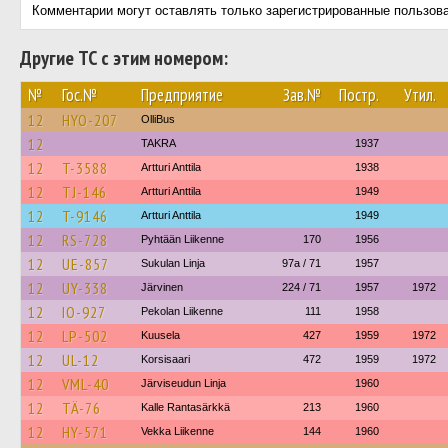
Комментарии могут оставлять только зарегистрированные пользов
Другие ТС с этим номером:
№
Гос.№
Предприятие
Зав.№
Постр.
Утил.
12
HYO-207
OlliBus
12
TAKRA
1937
12
T-3588
Artturi Anttila
1938
12
TJ-146
Artturi Anttila
1949
12
T-9146
Artturi Anttila
1949
12
RS-728
Pyhtään Liikenne
170
1956
12
UE-857
Sukulan Linja
97a / 71
1957
12
UY-338
Järvinen
224 / 71
1957
1972
12
IO-927
Pekolan Liikenne
111
1958
12
LP-502
Kuusela
427
1959
1972
12
UL-12
Korsisaari
472
1959
1972
12
VML-40
Järviseudun Linja
1960
12
TÄ-76
Kalle Rantasärkkä
213
1960
12
HY-571
Vekka Liikenne
144
1960