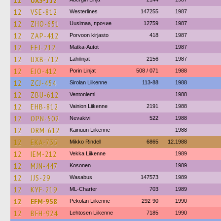
12
UXS-112
12
VSE-812
Westerlines
147255
1987
12
ZHO-651
Uusimaa, прочие
12759
1987
12
ZAP-412
Porvoon kirjasto
418
1987
12
EEJ-212
Matka-Autot
1987
12
UXB-712
Lähilinjat
2156
1987
12
EJO-412
Porin Linjat
508 / 071
1988
12
ZCJ-454
Sirolan Liikenne
113-88
1988
12
ZBU-612
Ventoniemi
1988
12
EHB-812
Vainion Liikenne
2191
1988
12
OPN-502
Nevakivi
522
1988
12
ORM-612
Kainuun Liikenne
1988
12
EKA-735
Mikko Rindell
6865
12.1988
12
IEM-212
Vekka Liikenne
1989
12
MJN-447
Kosonen
1989
12
JJS-29
Wasabus
147573
1989
12
KYF-219
ML-Charter
703
1989
12
EFM-958
Pekolan Liikenne
292-90
1990
12
BFH-924
Lehtosen Liikenne
7185
1990