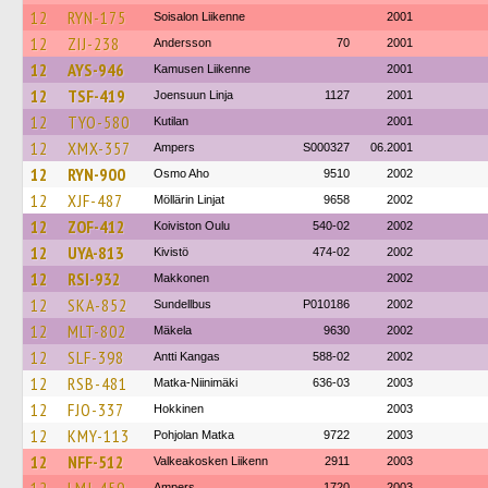
12
RYN-175
Soisalon Liikenne
2001
12
ZIJ-238
Andersson
70
2001
12
AYS-946
Kamusen Liikenne
2001
12
TSF-419
Joensuun Linja
1127
2001
12
TYO-580
Kutilan
2001
12
XMX-357
Ampers
S000327
06.2001
12
RYN-900
Osmo Aho
9510
2002
12
XJF-487
Möllärin Linjat
9658
2002
12
ZOF-412
Koiviston Oulu
540-02
2002
12
UYA-813
Kivistö
474-02
2002
12
RSI-932
Makkonen
2002
12
SKA-852
Sundellbus
P010186
2002
12
MLT-802
Mäkela
9630
2002
12
SLF-398
Antti Kangas
588-02
2002
12
RSB-481
Matka-Niinimäki
636-03
2003
12
FJO-337
Hokkinen
2003
12
KMY-113
Pohjolan Matka
9722
2003
12
NFF-512
Valkeakosken Liikenn
2911
2003
Ampers
1720
2003