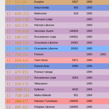
12
SJS-563
Kuopion
5827
1983
12
TTT-312
Artturi Anttila
905
1983
12
KHH-212
Makkonen
818
1983
12
XHH-138
Tourusen Linjat
1983
12
ASC-176
Härmän Liikenne
1983
12
TUK-600
Varsinais-Suomi
146659
1983
12
LHK-113
Rovaniemen Linjat
146661
1983
12
VMR-710
Oravaisten Liikenne
20091
1983
12
VMR-799
Oravaisten Liikenne
20091
1983
12
TUE-512
Förbom
1983
2002
12
RKN-666
Toimi Vento
5971
1984
12
AUS-412
Espoon Auto
6090
1984
12
ATV-832
Разные города
1984
12
USU-719
Rovaniemen Linjat
6053
1984
12
USK-176
Viitasaaren
1984
12
OMN-312
Kyllonen
6032
1984
12
TOB-180
Matka Mäkelä
951
1984
12
ONA-377
Hämeen Turistiauto
146835
1985
12
AVP-912
Pohjolan Liikenne
146855
1985