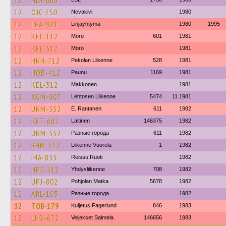
12
HLR-666
12
OJC-750
Nevakivi
1980
12
LEA-921
Linjayhtymä
1980
1995
12
KEL-112
Mörö
601
1981
12
KEL-312
Mörö
1981
12
HNH-712
Pekolan Liikenne
528
1981
12
HOB-412
Paunu
1169
1981
12
KEL-312
Makkonen
1981
12
XGM-907
Lehtosen Liikenne
5474
11.1981
12
UNM-552
E. Rantanen
611
1982
12
KET-682
Laitinen
146375
1982
12
UNM-552
Разные города
611
1982
12
RHM-512
Liikenne Vuorela
1
1982
12
IHA-833
Reissu Ruoti
1982
12
HPC-512
Yhdysliikenne
708
1982
12
UPJ-802
Pohjolan Matka
5678
1982
12
ARL-103
Разные города
1982
12
TOB-179
Kuljetus Fagerlund
846
1983
12
LHB-672
Veljekset Salmela
146656
1983