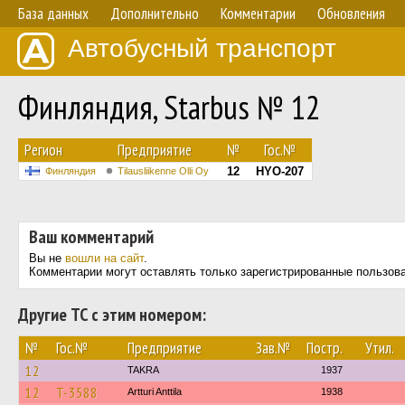
База данных
Дополнительно
Комментарии
Обновления
Автобусный транспорт
Финляндия, Starbus № 12
Регион
Предприятие
№
Гос.№
12
HYO-207
Финляндия
Tilausliikenne Olli Oy
Ваш комментарий
Вы не
вошли на сайт
.
Комментарии могут оставлять только зарегистрированные пользов
Другие ТС с этим номером:
№
Гос.№
Предприятие
Зав.№
Постр.
Утил.
12
TAKRA
1937
12
T-3588
Artturi Anttila
1938