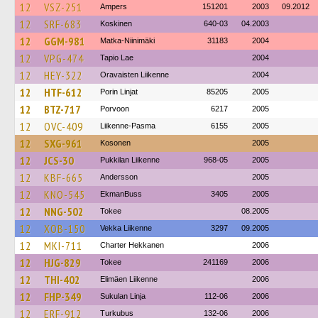
12
VSZ-251
Ampers
151201
2003
09.2012
12
SRF-683
Koskinen
640-03
04.2003
12
GGM-981
Matka-Niinimäki
31183
2004
12
VPG-474
Tapio Lae
2004
12
HEY-322
Oravaisten Liikenne
2004
12
HTF-612
Porin Linjat
85205
2005
12
BTZ-717
Porvoon
6217
2005
12
OVC-409
Liikenne-Pasma
6155
2005
12
SXG-961
Kosonen
2005
12
JCS-30
Pukkilan Liikenne
968-05
2005
12
KBF-665
Andersson
2005
12
KNO-545
EkmanBuss
3405
2005
12
NNG-502
Tokee
08.2005
12
XOB-150
Vekka Liikenne
3297
09.2005
12
MKI-711
Charter Hekkanen
2006
12
HJG-829
Tokee
241169
2006
12
THI-402
Elimäen Liikenne
2006
12
FHP-349
Sukulan Linja
112-06
2006
12
ERF-912
Turkubus
132-06
2006