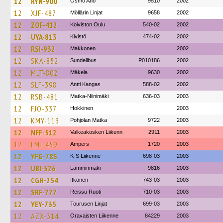
12
RYN-900
Osmo Aho
9510
2002
12
XJF-487
Möllärin Linjat
9658
2002
12
ZOF-412
Koiviston Oulu
540-02
2002
12
UYA-813
Kivistö
474-02
2002
12
RSI-932
Makkonen
2002
12
SKA-852
Sundellbus
P010186
2002
12
MLT-802
Mäkela
9630
2002
12
SLF-398
Antti Kangas
588-02
2002
12
RSB-481
Matka-Niinimäki
636-03
2003
12
FJO-337
Hokkinen
2003
12
KMY-113
Pohjolan Matka
9722
2003
12
NFF-512
Valkeakosken Liikenn
2911
2003
12
LMJ-459
Ampers
1720
2003
12
YFG-785
K-S Liikenne
698-03
2003
12
UBI-326
Lamminmäki
9816
2003
12
CGH-254
Itkonen
743-03
2003
12
SRF-777
Reissu Ruoti
710-03
2003
12
YEY-735
Tourusen Linjat
699-03
2003
12
AZX-314
Oravaisten Liikenne
84229
2003