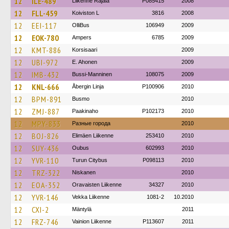
12
ILE-489
Liikenne Rajala
P085415
2008
12
FLL-459
Koiviston L
3816
2008
12
EEI-117
OlliBus
106949
2009
12
EOK-780
Ampers
6785
2009
12
KMT-886
Korsisaari
2009
12
UBI-972
E. Ahonen
2009
12
IMB-432
Bussi-Manninen
108075
2009
12
KNL-666
Åbergin Linja
P100906
2010
12
BPM-891
Busmo
2010
12
ZMJ-887
Paakinaho
P102173
2010
12
MPY-833
Разные города
2010
12
BOJ-826
Elimäen Liikenne
253410
2010
12
SUY-436
Oubus
602993
2010
12
YVR-110
Turun Citybus
P098113
2010
12
TRZ-322
Niskanen
2010
12
EOA-352
Oravaisten Liikenne
34327
2010
12
YVR-146
Vekka Liikenne
1081-2
10.2010
12
CXI-2
Mäntylä
2011
12
FRZ-746
Vainion Liikenne
P113607
2011