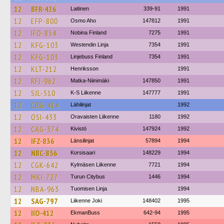
12
BFR-426
Laitinen
339-91
1991
12
EFP-800
Osmo Aho
147812
1991
12
IFO-854
Nobina Finland
7275
1991
12
KFG-103
Westendin Linja
7354
1991
12
KFG-103
Linjebuss Finland
7354
1991
12
KLT-212
Henriksson
1991
12
RFJ-962
Matka-Niinimäki
147850
1991
12
SJL-510
K-S Liikenne
147777
1991
12
CBG-414
Lähilinjat
1992
12
OSI-433
Oravaisten Liikenne
1180
1992
12
CAG-374
Kivistö
147924
1992
12
IFZ-836
Länsilinjat
57894
1994
12
NBC-856
Korsisaari
148229
1994
12
CGK-642
Kylmäsen Liikenne
7721
1994
12
MKI-727
Turun Citybus
1446
1994
12
NBA-963
Tuomisen Linja
1994
12
SAG-797
Liikenne Joki
148402
1995
12
IIO-412
EkmanBuss
642-94
1995