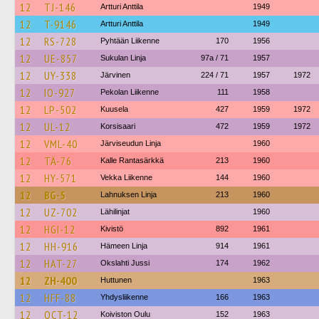
12
TJ-146
Artturi Anttila
1949
12
T-9146
Artturi Anttila
1949
12
RS-728
Pyhtään Liikenne
170
1956
12
UE-857
Sukulan Linja
97a / 71
1957
12
UY-338
Järvinen
224 / 71
1957
1972
12
IO-927
Pekolan Liikenne
111
1958
12
LP-502
Kuusela
427
1959
1972
12
UL-12
Korsisaari
472
1959
1972
12
VML-40
Järviseudun Linja
1960
12
TÄ-76
Kalle Rantasärkkä
213
1960
12
HY-571
Vekka Liikenne
144
1960
12
BG-5
Lahnuksen Linja
213
1960
12
UZ-702
Lähilinjat
1960
12
HGI-12
Kivistö
892
1961
12
HH-916
Hämeen Linja
914
1961
12
HAT-27
Okslahti Jussi
174
1962
12
ZH-400
Huttunen
1963
12
HFF-88
Yhdysliikenne
166
1963
12
OCT-12
Koiviston Oulu
152
1963