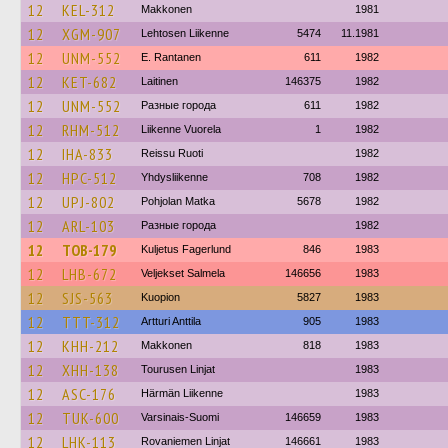
12
KEL-312
Makkonen
1981
12
XGM-907
Lehtosen Liikenne
5474
11.1981
12
UNM-552
E. Rantanen
611
1982
12
KET-682
Laitinen
146375
1982
12
UNM-552
Разные города
611
1982
12
RHM-512
Liikenne Vuorela
1
1982
12
IHA-833
Reissu Ruoti
1982
12
HPC-512
Yhdysliikenne
708
1982
12
UPJ-802
Pohjolan Matka
5678
1982
12
ARL-103
Разные города
1982
12
TOB-179
Kuljetus Fagerlund
846
1983
12
LHB-672
Veljekset Salmela
146656
1983
12
SJS-563
Kuopion
5827
1983
12
TTT-312
Artturi Anttila
905
1983
12
KHH-212
Makkonen
818
1983
12
XHH-138
Tourusen Linjat
1983
12
ASC-176
Härmän Liikenne
1983
12
TUK-600
Varsinais-Suomi
146659
1983
12
LHK-113
Rovaniemen Linjat
146661
1983