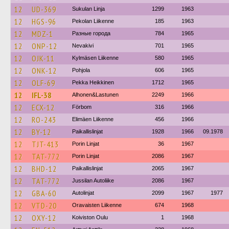
12
UD-369
Sukulan Linja
1299
1963
12
HGS-96
Pekolan Liikenne
185
1963
12
MDZ-1
Разные города
784
1965
12
ONP-12
Nevakivi
701
1965
12
OJK-11
Kylmäsen Liikenne
580
1965
12
ONK-12
Pohjola
606
1965
12
OLF-69
Pekka Heikkinen
1712
1965
12
IFL-38
Alhonen&Lastunen
2249
1966
12
ECX-12
Förbom
316
1966
12
RO-243
Elimäen Liikenne
456
1966
12
BY-12
Paikallislinjat
1928
1966
09.1978
12
TJT-413
Porin Linjat
36
1967
12
TAT-772
Porin Linjat
2086
1967
12
BHD-12
Paikallislinjat
2065
1967
12
TAT-772
Jussilan Autoliike
2086
1967
12
GBA-60
Autolinjat
2099
1967
1977
12
VTD-20
Oravaisten Liikenne
674
1968
12
OXY-12
Koiviston Oulu
1
1968