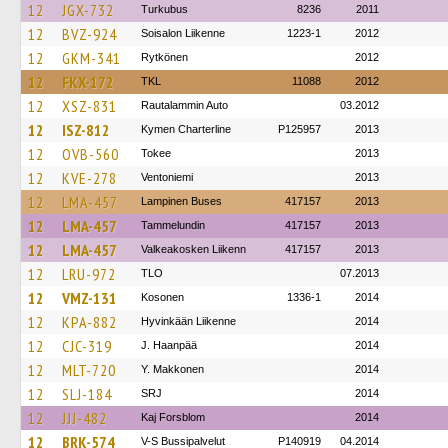
12
JGX-732
Turkubus
8236
2011
12
BVZ-924
Soisalon Liikenne
1223-1
2012
12
GKM-341
Rytkönen
2012
12
FKX-172
TKL
11088
2012
12
XSZ-831
Rautalammin Auto
03.2012
12
ISZ-812
Kymen Charterline
P125957
2013
12
OVB-560
Tokee
2013
12
KVE-278
Ventoniemi
2013
12
LMA-457
Lampinen Buses
417157
2013
12
LMA-457
Tammelundin
417157
2013
12
LMA-457
Valkeakosken Liikenn
417157
2013
12
LRU-972
TLO
07.2013
12
VMZ-131
Kosonen
1336-1
2014
12
KPA-882
Hyvinkään Liikenne
2014
12
CJC-319
J. Haanpää
2014
12
MLT-720
Y. Makkonen
2014
12
SLJ-184
SRJ
2014
12
JJJ-482
Kaj Forsblom
2014
12
BRK-574
V-S Bussipalvelut
P140919
04.2014