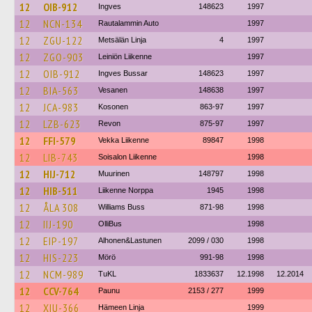
12
OIB-912
Ingves
148623
1997
12
NCN-134
Rautalammin Auto
1997
12
ZGU-122
Metsälän Linja
4
1997
12
ZGO-903
Leiniön Liikenne
1997
12
OIB-912
Ingves Bussar
148623
1997
12
BIA-563
Vesanen
148638
1997
12
JCA-983
Kosonen
863-97
1997
12
LZB-623
Revon
875-97
1997
12
FFI-579
Vekka Liikenne
89847
1998
12
LIB-743
Soisalon Liikenne
1998
12
HIJ-712
Muurinen
148797
1998
12
HIB-511
Liikenne Norppa
1945
1998
12
ÅLA 308
Williams Buss
871-98
1998
12
IIJ-190
OlliBus
1998
12
EIP-197
Alhonen&Lastunen
2099 / 030
1998
12
HIS-223
Mörö
991-98
1998
12
NCM-989
TuKL
1833637
12.1998
12.2014
12
CCV-764
Paunu
2153 / 277
1999
12
XIU-366
Hämeen Linja
1999