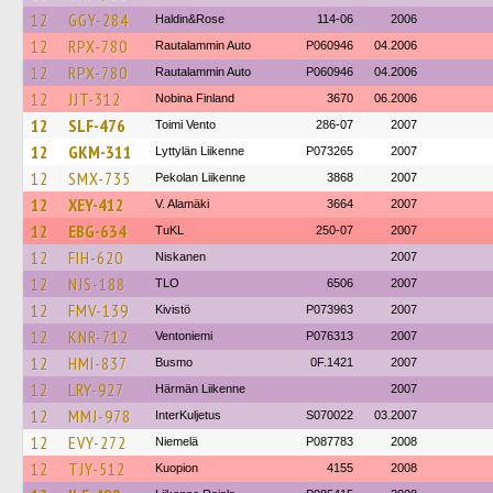
12
GGY-284
Haldin&Rose
114-06
2006
12
RPX-780
Rautalammin Auto
P060946
04.2006
12
RPX-780
Rautalammin Auto
P060946
04.2006
12
JJT-312
Nobina Finland
3670
06.2006
12
SLF-476
Toimi Vento
286-07
2007
12
GKM-311
Lyttylän Liikenne
P073265
2007
12
SMX-735
Pekolan Liikenne
3868
2007
12
XEY-412
V. Alamäki
3664
2007
12
EBG-634
TuKL
250-07
2007
12
FIH-620
Niskanen
2007
12
NJS-188
TLO
6506
2007
12
FMV-139
Kivistö
P073963
2007
12
KNR-712
Ventoniemi
P076313
2007
12
HMI-837
Busmo
0F.1421
2007
12
LRY-927
Härmän Liikenne
2007
12
MMJ-978
InterKuljetus
S070022
03.2007
12
EVY-272
Niemelä
P087783
2008
12
TJY-512
Kuopion
4155
2008