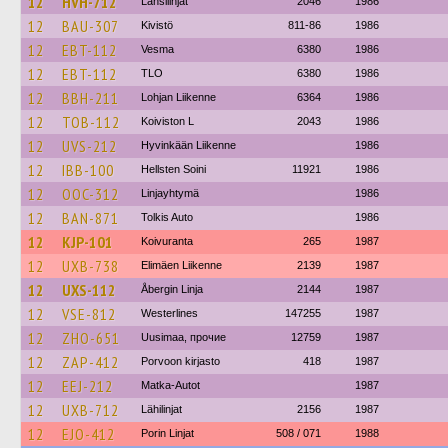
12
HVH-712
Länsilinjat
2046
1986
12
BAU-307
Kivistö
811-86
1986
12
EBT-112
Vesma
6380
1986
12
EBT-112
TLO
6380
1986
12
BBH-211
Lohjan Liikenne
6364
1986
12
TOB-112
Koiviston L
2043
1986
12
UVS-212
Hyvinkään Liikenne
1986
12
IBB-100
Hellsten Soini
11921
1986
12
OOC-312
Linjayhtymä
1986
12
BAN-871
Tolkis Auto
1986
12
KJP-101
Koivuranta
265
1987
12
UXB-738
Elimäen Liikenne
2139
1987
12
UXS-112
Åbergin Linja
2144
1987
12
VSE-812
Westerlines
147255
1987
12
ZHO-651
Uusimaa, прочие
12759
1987
12
ZAP-412
Porvoon kirjasto
418
1987
12
EEJ-212
Matka-Autot
1987
12
UXB-712
Lähilinjat
2156
1987
12
EJO-412
Porin Linjat
508 / 071
1988