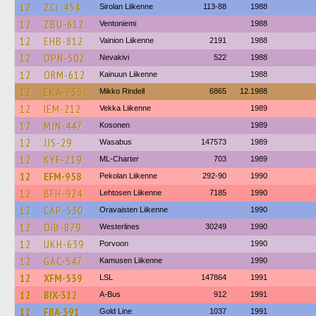
12
ZCJ-454
Sirolan Liikenne
113-88
1988
12
ZBU-612
Ventoniemi
1988
12
EHB-812
Vainion Liikenne
2191
1988
12
OPN-502
Nevakivi
522
1988
12
ORM-612
Kainuun Liikenne
1988
12
EKA-735
Mikko Rindell
6865
12.1988
12
IEM-212
Vekka Liikenne
1989
12
MJN-447
Kosonen
1989
12
JJS-29
Wasabus
147573
1989
12
KYF-219
ML-Charter
703
1989
12
EFM-958
Pekolan Liikenne
292-90
1990
12
BFH-924
Lehtosen Liikenne
7185
1990
12
CAP-530
Oravaisten Liikenne
1990
12
OIB-879
Westerlines
30249
1990
12
UKH-639
Porvoon
1990
12
GAC-547
Kamusen Liikenne
1990
12
XFM-539
LSL
147864
1991
12
BIX-312
A-Bus
912
1991
12
FBA-391
Gold Line
1037
1991