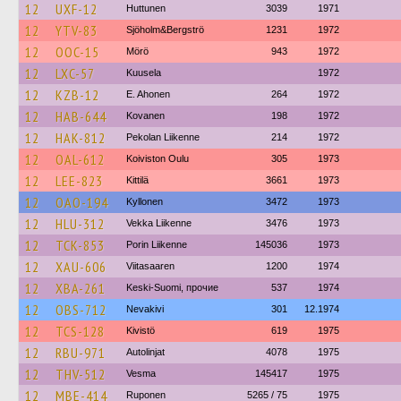
12
UXF-12
Huttunen
3039
1971
12
YTV-83
Sjöholm&Bergströ
1231
1972
12
OOC-15
Mörö
943
1972
12
LXC-57
Kuusela
1972
12
KZB-12
E. Ahonen
264
1972
12
HAB-644
Kovanen
198
1972
12
HAK-812
Pekolan Liikenne
214
1972
12
OAL-612
Koiviston Oulu
305
1973
12
LEE-823
Kittilä
3661
1973
12
OAO-194
Kyllonen
3472
1973
12
HLU-312
Vekka Liikenne
3476
1973
12
TCK-853
Porin Liikenne
145036
1973
12
XAU-606
Viitasaaren
1200
1974
12
XBA-261
Keski-Suomi, прочие
537
1974
12
OBS-712
Nevakivi
301
12.1974
12
TCS-128
Kivistö
619
1975
12
RBU-971
Autolinjat
4078
1975
12
THV-512
Vesma
145417
1975
12
MBE-414
Ruponen
5265 / 75
1975