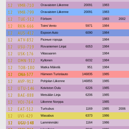
12
VMR-710
Oravaisten Liikenne
20091
1983
12
VMR-799
Oravaisten Liikenne
20091
1983
12
TUE-512
Förbom
1983
2002
12
RKN-666
Toimi Vento
5971
1984
12
AUS-412
Espoon Auto
6090
1984
12
ATV-832
Разные города
1984
12
USU-719
Rovaniemen Linjat
6053
1984
12
USK-176
Viitasaaren
1984
12
OMN-312
Kyllonen
6032
1984
12
TOB-180
Matka Mäkelä
951
1984
12
ONA-377
Hämeen Turistiauto
146835
1985
12
AVP-912
Pohjolan Liikenne
146855
1985
12
UTU-146
Koiviston Oulu
6226
1985
12
BAE-888
Metsälän Linja
6206
1985
12
VOJ-764
Liikenne Norppa
1985
12
EAT-512
Turkubus
1169
1985
2006
12
UVJ-429
Wasabus
6373
1986
12
UGU-148
Lamminmäki
1164
1986