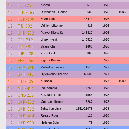
12
HCT-252
Kivistö
576
1975
12
THU-369
Ruohosen Liikenne
686
1975
1996
12
KBN-300
E. Ahonen
145414
1976
12
TJJ-602
Vainion Liikenne
816
1976
12
UHH-222
Paavo Sillanpää
145410
1976
12
OEJ-712
Linjayhtymä
145523
1976
12
HJC-390
Saaristotie
1466
1976
12
TJB-808
Koiviston L
868
1976
12
VES-366
Ingves Bussar
1977
12
HHV-321
Mikkolan Liikenne
1578
1977
12
UHT-212
Hyvinkään Liikenne
145603
1977
12
LBT-609
Kuusela
1977
1992
12
MJU-413
Pieksämäki
4758
1978
12
ONL-212
Koiviston Oulu
1556
1978
12
UKP-212
Vantaan Liikenne
7267
1978
12
UKB-612
Juhanilan Linja
1551/21078
1978
12
UKP-414
Reissu Ruoti
128
1978
12
HXE-900
Hellsten Soini
79
1978