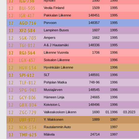
12
ILG-736
Nyholm
1550
1995
12
BUI-505
Veolia Finland
1509
1995
12
IGR-417
Pakkalan Liikenne
148451
1995
12
AGO-716
Porvoon
148357
1995
12
XFZ-384
Lampinen Buses
1607
1995
12
SGK-703
Ampers
1662
1995
12
TGI-812
A & J Hautamäki
148336
1995
12
RGJ-364
Liikenne Vuorela
1706
1996
12
LGX-437
Soisalon Liikenne
1996
12
HGV-134
Hyvinkään Liikenne
1996
12
SPI-612
SLT
148591
1996
12
TLF-812
Pohjolan Matka
748-96
1996
12
SPG-943
Mustajärven
148545
1996
12
GCY-806
Hämeen Linja
24665
1996
12
GBX-804
Koiviston L
148496
1996
12
ZGC-729
Valkeakosken Liikenn
1690
01.1996
03.2023
12
UBF-872
Y. Makkonen
1889
1997
12
NCN-134
Rautalammin Auto
1997
12
TMF-625
Mäkela
24714
1997