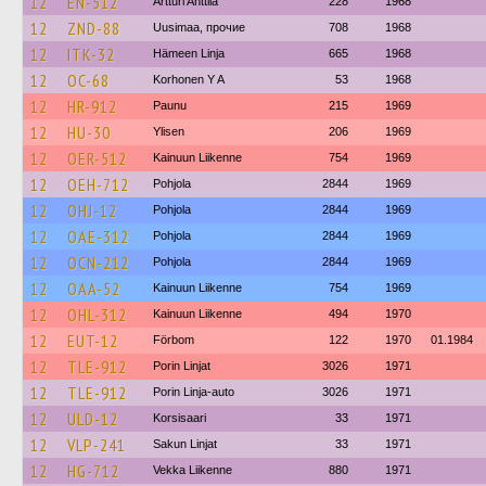
12
EN-512
Artturi Anttila
228
1968
12
ZND-88
Uusimaa, прочие
708
1968
12
ITK-32
Hämeen Linja
665
1968
12
OC-68
Korhonen Y A
53
1968
12
HR-912
Paunu
215
1969
12
HU-30
Ylisen
206
1969
12
OER-512
Kainuun Liikenne
754
1969
12
OEH-712
Pohjola
2844
1969
12
OHJ-12
Pohjola
2844
1969
12
OAE-312
Pohjola
2844
1969
12
OCN-212
Pohjola
2844
1969
12
OAA-52
Kainuun Liikenne
754
1969
12
OHL-312
Kainuun Liikenne
494
1970
12
EUT-12
Förbom
122
1970
01.1984
12
TLE-912
Porin Linjat
3026
1971
12
TLE-912
Porin Linja-auto
3026
1971
12
ULD-12
Korsisaari
33
1971
12
VLP-241
Sakun Linjat
33
1971
12
HG-712
Vekka Liikenne
880
1971