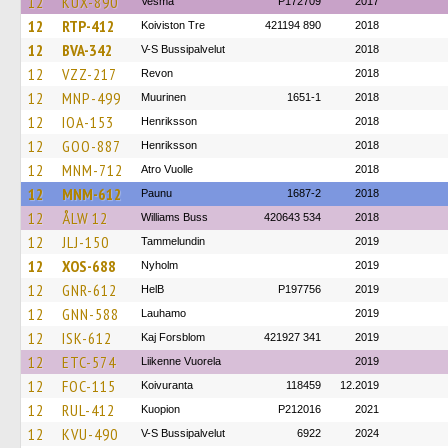
12
KUX-890
Vesma
P172709
2017
12
RTP-412
Koiviston Tre
421194 890
2018
12
BVA-342
V-S Bussipalvelut
2018
12
VZZ-217
Revon
2018
12
MNP-499
Muurinen
1651-1
2018
12
IOA-153
Henriksson
2018
12
GOO-887
Henriksson
2018
12
MNM-712
Atro Vuolle
2018
12
MNM-612
Paunu
1687-2
2018
12
ÅLW 12
Williams Buss
420643 534
2018
12
JLJ-150
Tammelundin
2019
12
XOS-688
Nyholm
2019
12
GNR-612
HelB
P197756
2019
12
GNN-588
Lauhamo
2019
12
ISK-612
Kaj Forsblom
421927 341
2019
12
ETC-574
Liikenne Vuorela
2019
12
FOC-115
Koivuranta
118459
12.2019
12
RUL-412
Kuopion
P212016
2021
12
KVU-490
V-S Bussipalvelut
6922
2024