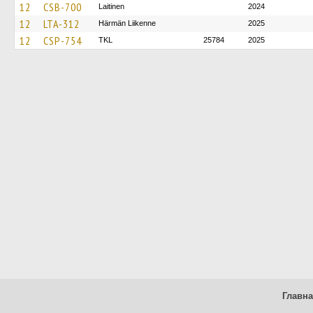
12
CSB-700
Laitinen
2024
12
LTA-312
Härmän Liikenne
2025
12
CSP-754
TKL
25784
2025
Главн