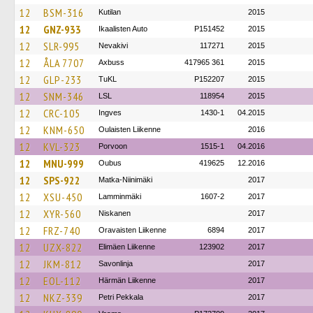
12
BSM-316
Kutilan
2015
12
GNZ-933
Ikaalisten Auto
P151452
2015
12
SLR-995
Nevakivi
117271
2015
12
ÅLA 7707
Axbuss
417965 361
2015
12
GLP-233
TuKL
P152207
2015
12
SNM-346
LSL
118954
2015
12
CRC-105
Ingves
1430-1
04.2015
12
KNM-650
Oulaisten Liikenne
2016
12
KVL-323
Porvoon
1515-1
04.2016
12
MNU-999
Oubus
419625
12.2016
12
SPS-922
Matka-Niinimäki
2017
12
XSU-450
Lamminmäki
1607-2
2017
12
XYR-560
Niskanen
2017
12
FRZ-740
Oravaisten Liikenne
6894
2017
12
UZX-822
Elimäen Liikenne
123902
2017
12
JKM-812
Savonlinja
2017
12
EOL-112
Härmän Liikenne
2017
12
NKZ-339
Petri Pekkala
2017