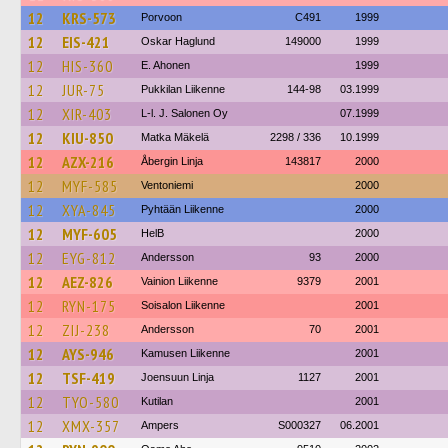
12
KRS-573
Porvoon
C491
1999
12
EIS-421
Oskar Haglund
149000
1999
12
HIS-360
E. Ahonen
1999
12
JUR-75
Pukkilan Liikenne
144-98
03.1999
12
XIR-403
L-l. J. Salonen Oy
07.1999
12
KIU-850
Matka Mäkelä
2298 / 336
10.1999
12
AZX-216
Åbergin Linja
143817
2000
12
MYF-585
Ventoniemi
2000
12
XYA-845
Pyhtään Liikenne
2000
12
MYF-605
HelB
2000
12
EYG-812
Andersson
93
2000
12
AEZ-826
Vainion Liikenne
9379
2001
12
RYN-175
Soisalon Liikenne
2001
12
ZIJ-238
Andersson
70
2001
12
AYS-946
Kamusen Liikenne
2001
12
TSF-419
Joensuun Linja
1127
2001
12
TYO-580
Kutilan
2001
12
XMX-357
Ampers
S000327
06.2001