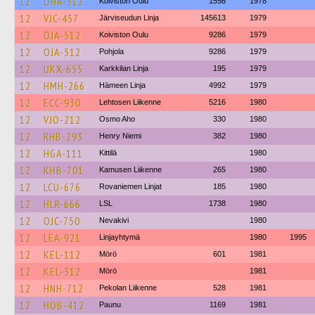
12
OHA-312
Koiviston Oulu
1556
1978
12
VJC-457
Järviseudun Linja
145613
1979
12
OJA-512
Koiviston Oulu
9286
1979
12
OJA-512
Pohjola
9286
1979
12
UKX-655
Karkkilan Linja
195
1979
12
HMH-266
Hämeen Linja
4992
1979
12
ECC-930
Lehtosen Liikenne
5216
1980
12
VJO-212
Osmo Aho
330
1980
12
RHB-293
Henry Niemi
382
1980
12
HGA-111
Kittilä
1980
12
KHB-701
Kamusen Liikenne
265
1980
12
LCU-676
Rovaniemen Linjat
185
1980
12
HLR-666
LSL
1738
1980
12
OJC-750
Nevakivi
1980
12
LEA-921
Linjayhtymä
1980
1995
12
KEL-112
Mörö
601
1981
12
KEL-312
Mörö
1981
12
HNH-712
Pekolan Liikenne
528
1981
12
HOB-412
Paunu
1169
1981