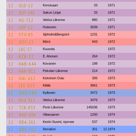
12
ULD-12
Korsisaari
33
1971
12
VLP-241
Sakun Linjat
33
1971
12
HG-712
Vekka Liikenne
880
1971
12
UXF-12
Huttunen
3039
1971
12
YTV-83
Sjöholm&Bergströ
1231
1972
12
OOC-15
Mörö
943
1972
12
LXC-57
Kuusela
1972
12
KZB-12
E. Ahonen
264
1972
12
HAB-644
Kovanen
198
1972
12
HAK-812
Pekolan Liikenne
214
1972
12
OAL-612
Koiviston Oulu
305
1973
12
LEE-823
Kittilä
3661
1973
12
OAO-194
Kyllonen
3472
1973
12
HLU-312
Vekka Liikenne
3476
1973
12
TCK-853
Porin Liikenne
145036
1973
12
XAU-606
Viitasaaren
1200
1974
12
XBA-261
Keski-Suomi, прочие
537
1974
12
OBS-712
Nevakivi
301
12.1974