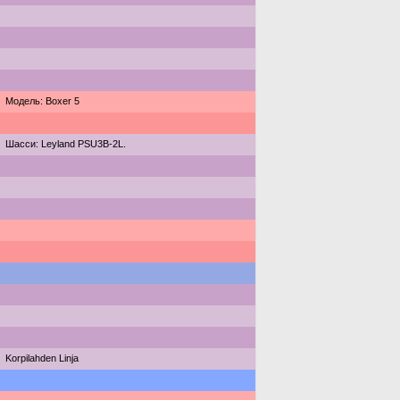
Модель: Boxer 5
Шасси: Leyland PSU3B-2L.
Korpilahden Linja