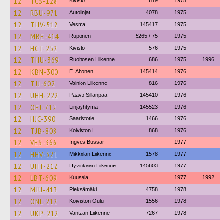
12
TCS-128
Kivistö
619
1975
12
RBU-971
Autolinjat
4078
1975
12
THV-512
Vesma
145417
1975
12
MBE-414
Ruponen
5265 / 75
1975
12
HCT-252
Kivistö
576
1975
12
THU-369
Ruohosen Liikenne
686
1975
1996
12
KBN-300
E. Ahonen
145414
1976
12
TJJ-602
Vainion Liikenne
816
1976
12
UHH-222
Paavo Sillanpää
145410
1976
12
OEJ-712
Linjayhtymä
145523
1976
12
HJC-390
Saaristotie
1466
1976
12
TJB-808
Koiviston L
868
1976
12
VES-366
Ingves Bussar
1977
12
HHV-321
Mikkolan Liikenne
1578
1977
12
UHT-212
Hyvinkään Liikenne
145603
1977
12
LBT-609
Kuusela
1977
1992
12
MJU-413
Pieksämäki
4758
1978
12
ONL-212
Koiviston Oulu
1556
1978
12
UKP-212
Vantaan Liikenne
7267
1978