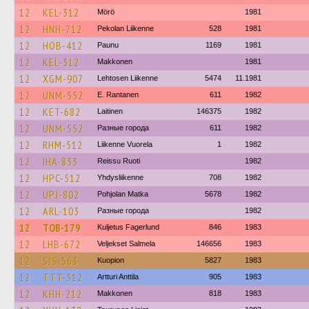
12
KEL-312
Mörö
1981
12
HNH-712
Pekolan Liikenne
528
1981
12
HOB-412
Paunu
1169
1981
12
KEL-312
Makkonen
1981
12
XGM-907
Lehtosen Liikenne
5474
11.1981
12
UNM-552
E. Rantanen
611
1982
12
KET-682
Laitinen
146375
1982
12
UNM-552
Разные города
611
1982
12
RHM-512
Liikenne Vuorela
1
1982
12
IHA-833
Reissu Ruoti
1982
12
HPC-512
Yhdysliikenne
708
1982
12
UPJ-802
Pohjolan Matka
5678
1982
12
ARL-103
Разные города
1982
12
TOB-179
Kuljetus Fagerlund
846
1983
12
LHB-672
Veljekset Salmela
146656
1983
12
SJS-563
Kuopion
5827
1983
12
TTT-312
Artturi Anttila
905
1983
12
KHH-212
Makkonen
818
1983