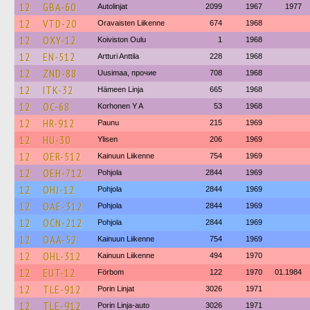
12
GBA-60
Autolinjat
2099
1967
1977
12
VTD-20
Oravaisten Liikenne
674
1968
12
OXY-12
Koiviston Oulu
1
1968
12
EN-512
Artturi Anttila
228
1968
12
ZND-88
Uusimaa, прочие
708
1968
12
ITK-32
Hämeen Linja
665
1968
12
OC-68
Korhonen Y A
53
1968
12
HR-912
Paunu
215
1969
12
HU-30
Ylisen
206
1969
12
OER-512
Kainuun Liikenne
754
1969
12
OEH-712
Pohjola
2844
1969
12
OHJ-12
Pohjola
2844
1969
12
OAE-312
Pohjola
2844
1969
12
OCN-212
Pohjola
2844
1969
12
OAA-52
Kainuun Liikenne
754
1969
12
OHL-312
Kainuun Liikenne
494
1970
12
EUT-12
Förbom
122
1970
01.1984
12
TLE-912
Porin Linjat
3026
1971
12
TLE-912
Porin Linja-auto
3026
1971