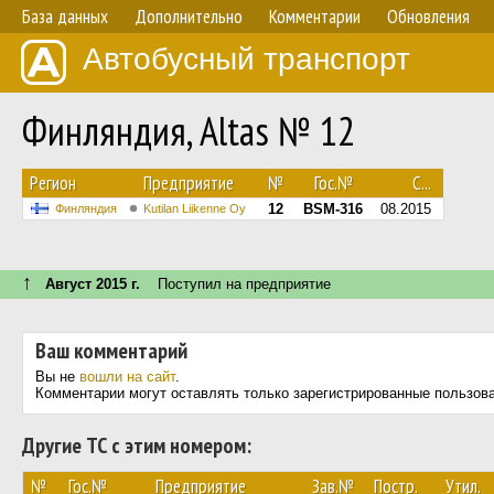
База данных
Дополнительно
Комментарии
Обновления
Автобусный транспорт
Финляндия, Altas № 12
Регион
Предприятие
№
Гос.№
С...
12
BSM-316
08.2015
Финляндия
Kutilan Liikenne Oy
↑
Август 2015 г.
Поступил на предприятие
Ваш комментарий
Вы не
вошли на сайт
.
Комментарии могут оставлять только зарегистрированные пользов
Другие ТС с этим номером:
№
Гос.№
Предприятие
Зав.№
Постр.
Утил.