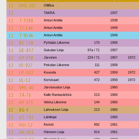
12
HYO-207
OlliBus
12
TAKRA
1937
12
T-3588
Artturi Anttila
1938
12
TJ-146
Artturi Anttila
1949
12
T-9146
Artturi Anttila
1949
12
RS-728
Pyhtään Liikenne
170
1956
12
UE-857
Sukulan Linja
97a / 71
1957
12
UY-338
Järvinen
224 / 71
1957
1972
12
IO-927
Pekolan Liikenne
111
1958
12
LP-502
Kuusela
427
1959
1972
12
UL-12
Korsisaari
472
1959
1972
12
VML-40
Järviseudun Linja
1960
12
TÄ-76
Kalle Rantasärkkä
213
1960
12
HY-571
Vekka Liikenne
144
1960
12
BG-5
Lahnuksen Linja
213
1960
12
UZ-702
Lähilinjat
1960
12
HGI-12
Kivistö
892
1961
12
HH-916
Hämeen Linja
914
1961