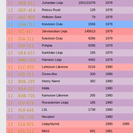
12
UKB-612
Juhanilan Linja
1551/21078
1978
12
UKP-414
Reissu Ruoti
128
1978
12
HXE-900
Hellsten Soini
79
1978
12
OHA-312
Koiviston Oulu
1556
1978
12
VJC-457
Järviseudun Linja
145613
1979
12
OJA-512
Koiviston Oulu
9286
1979
12
OJA-512
Pohjola
9286
1979
12
UKX-655
Karkkilan Linja
195
1979
12
HMH-266
Hämeen Linja
4992
1979
12
ECC-930
Lehtosen Liikenne
5216
1980
12
VJO-212
Osmo Aho
330
1980
12
RHB-293
Henry Niemi
382
1980
12
HGA-111
Kittilä
1980
12
KHB-701
Kamusen Liikenne
265
1980
12
LCU-676
Rovaniemen Linjat
185
1980
12
HLR-666
LSL
1738
1980
12
OJC-750
Nevakivi
1980
12
LEA-921
Linjayhtymä
1980
1995
12
KEL-112
Mörö
601
1981