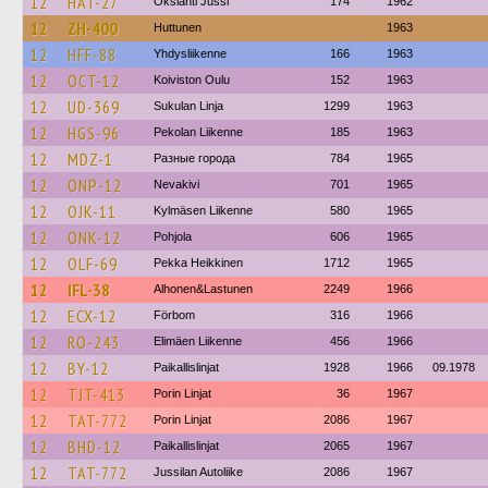
12
HAT-27
Okslahti Jussi
174
1962
12
ZH-400
Huttunen
1963
12
HFF-88
Yhdysliikenne
166
1963
12
OCT-12
Koiviston Oulu
152
1963
12
UD-369
Sukulan Linja
1299
1963
12
HGS-96
Pekolan Liikenne
185
1963
12
MDZ-1
Разные города
784
1965
12
ONP-12
Nevakivi
701
1965
12
OJK-11
Kylmäsen Liikenne
580
1965
12
ONK-12
Pohjola
606
1965
12
OLF-69
Pekka Heikkinen
1712
1965
12
IFL-38
Alhonen&Lastunen
2249
1966
12
ECX-12
Förbom
316
1966
12
RO-243
Elimäen Liikenne
456
1966
12
BY-12
Paikallislinjat
1928
1966
09.1978
12
TJT-413
Porin Linjat
36
1967
12
TAT-772
Porin Linjat
2086
1967
12
BHD-12
Paikallislinjat
2065
1967
12
TAT-772
Jussilan Autoliike
2086
1967