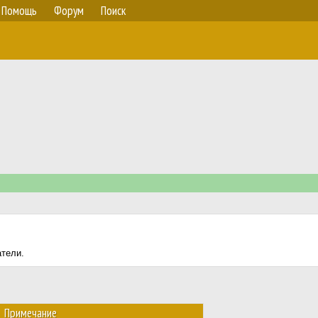
Помощь
Форум
Поиск
атели.
Примечание