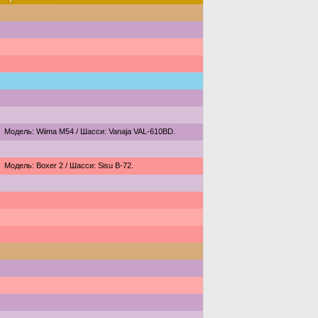
Модель: Wiima M54 / Шасси: Vanaja VAL-610BD.
Модель: Boxer 2 / Шасси: Sisu B-72.