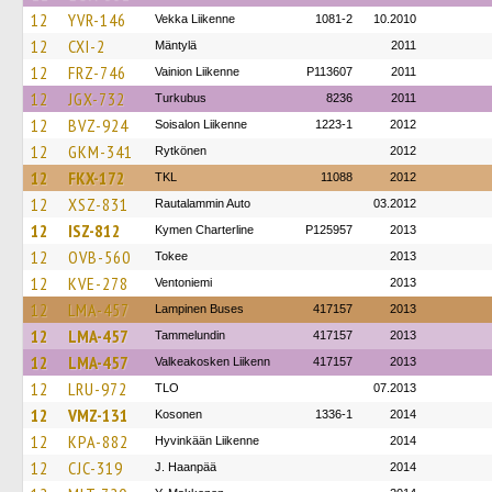
12
YVR-146
Vekka Liikenne
1081-2
10.2010
12
CXI-2
Mäntylä
2011
12
FRZ-746
Vainion Liikenne
P113607
2011
12
JGX-732
Turkubus
8236
2011
12
BVZ-924
Soisalon Liikenne
1223-1
2012
12
GKM-341
Rytkönen
2012
12
FKX-172
TKL
11088
2012
12
XSZ-831
Rautalammin Auto
03.2012
12
ISZ-812
Kymen Charterline
P125957
2013
12
OVB-560
Tokee
2013
12
KVE-278
Ventoniemi
2013
12
LMA-457
Lampinen Buses
417157
2013
12
LMA-457
Tammelundin
417157
2013
12
LMA-457
Valkeakosken Liikenn
417157
2013
12
LRU-972
TLO
07.2013
12
VMZ-131
Kosonen
1336-1
2014
12
KPA-882
Hyvinkään Liikenne
2014
12
CJC-319
J. Haanpää
2014