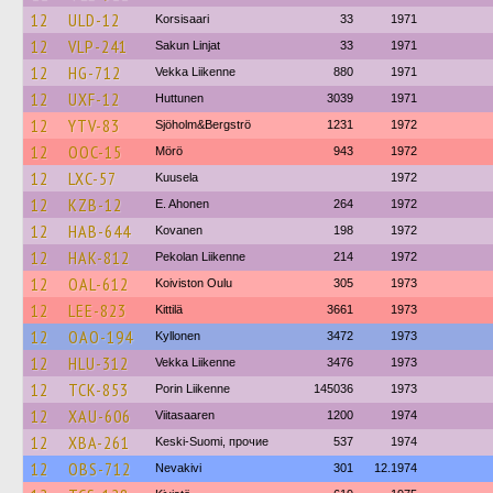
12
ULD-12
Korsisaari
33
1971
12
VLP-241
Sakun Linjat
33
1971
12
HG-712
Vekka Liikenne
880
1971
12
UXF-12
Huttunen
3039
1971
12
YTV-83
Sjöholm&Bergströ
1231
1972
12
OOC-15
Mörö
943
1972
12
LXC-57
Kuusela
1972
12
KZB-12
E. Ahonen
264
1972
12
HAB-644
Kovanen
198
1972
12
HAK-812
Pekolan Liikenne
214
1972
12
OAL-612
Koiviston Oulu
305
1973
12
LEE-823
Kittilä
3661
1973
12
OAO-194
Kyllonen
3472
1973
12
HLU-312
Vekka Liikenne
3476
1973
12
TCK-853
Porin Liikenne
145036
1973
12
XAU-606
Viitasaaren
1200
1974
12
XBA-261
Keski-Suomi, прочие
537
1974
12
OBS-712
Nevakivi
301
12.1974