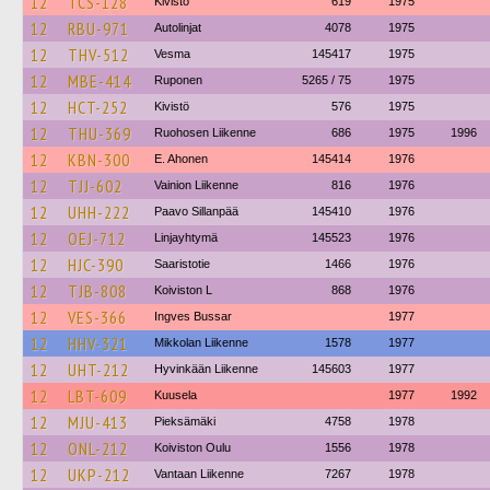
12
TCS-128
Kivistö
619
1975
12
RBU-971
Autolinjat
4078
1975
12
THV-512
Vesma
145417
1975
12
MBE-414
Ruponen
5265 / 75
1975
12
HCT-252
Kivistö
576
1975
12
THU-369
Ruohosen Liikenne
686
1975
1996
12
KBN-300
E. Ahonen
145414
1976
12
TJJ-602
Vainion Liikenne
816
1976
12
UHH-222
Paavo Sillanpää
145410
1976
12
OEJ-712
Linjayhtymä
145523
1976
12
HJC-390
Saaristotie
1466
1976
12
TJB-808
Koiviston L
868
1976
12
VES-366
Ingves Bussar
1977
12
HHV-321
Mikkolan Liikenne
1578
1977
12
UHT-212
Hyvinkään Liikenne
145603
1977
12
LBT-609
Kuusela
1977
1992
12
MJU-413
Pieksämäki
4758
1978
12
ONL-212
Koiviston Oulu
1556
1978
12
UKP-212
Vantaan Liikenne
7267
1978