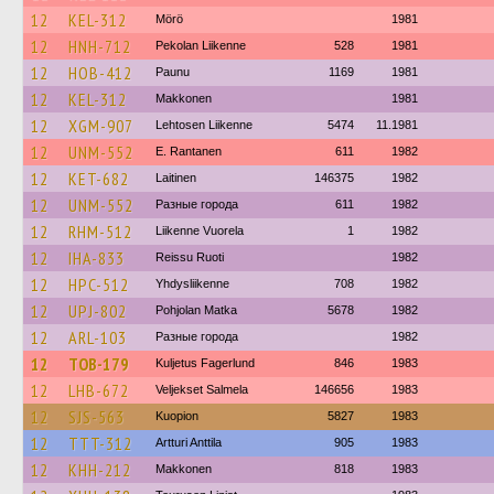
12
KEL-312
Mörö
1981
12
HNH-712
Pekolan Liikenne
528
1981
12
HOB-412
Paunu
1169
1981
12
KEL-312
Makkonen
1981
12
XGM-907
Lehtosen Liikenne
5474
11.1981
12
UNM-552
E. Rantanen
611
1982
12
KET-682
Laitinen
146375
1982
12
UNM-552
Разные города
611
1982
12
RHM-512
Liikenne Vuorela
1
1982
12
IHA-833
Reissu Ruoti
1982
12
HPC-512
Yhdysliikenne
708
1982
12
UPJ-802
Pohjolan Matka
5678
1982
12
ARL-103
Разные города
1982
12
TOB-179
Kuljetus Fagerlund
846
1983
12
LHB-672
Veljekset Salmela
146656
1983
12
SJS-563
Kuopion
5827
1983
12
TTT-312
Artturi Anttila
905
1983
12
KHH-212
Makkonen
818
1983