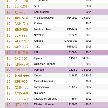
12
MLT-720
Y. Makkonen
2014
12
SLJ-184
SRJ
2014
12
JJJ-482
Kaj Forsblom
2014
12
BRK-574
V-S Bussipalvelut
P140919
04.2014
12
BSM-316
Kutilan
2015
12
GNZ-933
Ikaalisten Auto
P151452
2015
12
SLR-995
Nevakivi
117271
2015
12
ÅLA 7707
Axbuss
417965 361
2015
12
GLP-233
TuKL
P152207
2015
12
SNM-346
LSL
118954
2015
12
CRC-105
Ingves
1430-1
04.2015
12
KNM-650
Oulaisten Liikenne
2016
12
KVL-323
Porvoon
1515-1
04.2016
12
MNU-999
Oubus
419625
12.2016
12
SPS-922
Matka-Niinimäki
2017
12
XSU-450
Lamminmäki
1607-2
2017
12
XYR-560
Niskanen
2017
12
FRZ-740
Oravaisten Liikenne
6894
2017
12
UZX-822
Elimäen Liikenne
123902
2017