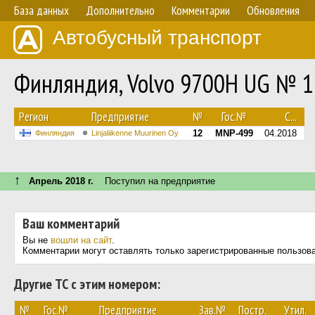
База данных
Дополнительно
Комментарии
Обновления
Автобусный транспорт
Финляндия, Volvo 9700H UG № 1
Регион
Предприятие
№
Гос.№
С...
12
MNP-499
04.2018
Финляндия
Linjaliikenne Muurinen Oy
↑
Апрель 2018 г.
Поступил на предприятие
Ваш комментарий
Вы не
вошли на сайт
.
Комментарии могут оставлять только зарегистрированные пользов
Другие ТС с этим номером:
№
Гос.№
Предприятие
Зав.№
Постр.
Утил.