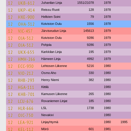
12
UKB-612
Juhanilan Linja
1551/21078
1978
12
UKP-414
Reissu Ruoti
128
1978
12
HXE-900
Hellsten Soini
79
1978
12
OHA-312
Koiviston Oulu
1556
1978
12
VJC-457
Järviseudun Linja
145613
1979
12
OJA-512
Koiviston Oulu
9286
1979
12
OJA-512
Pohjola
9286
1979
12
UKX-655
Karkkilan Linja
195
1979
12
HMH-266
Hämeen Linja
4992
1979
12
ECC-930
Lehtosen Liikenne
5216
1980
12
VJO-212
Osmo Aho
330
1980
12
RHB-293
Henry Niemi
382
1980
12
HGA-111
Kittilä
1980
12
KHB-701
Kamusen Liikenne
265
1980
12
LCU-676
Rovaniemen Linjat
185
1980
12
HLR-666
LSL
1738
1980
12
OJC-750
Nevakivi
1980
12
LEA-921
Linjayhtymä
1980
1995
12
KEL-112
Mörö
601
1981