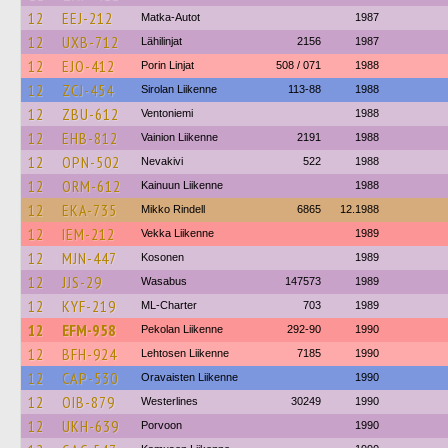
12
EEJ-212
Matka-Autot
1987
12
UXB-712
Lähilinjat
2156
1987
12
EJO-412
Porin Linjat
508 / 071
1988
12
ZCJ-454
Sirolan Liikenne
113-88
1988
12
ZBU-612
Ventoniemi
1988
12
EHB-812
Vainion Liikenne
2191
1988
12
OPN-502
Nevakivi
522
1988
12
ORM-612
Kainuun Liikenne
1988
12
EKA-735
Mikko Rindell
6865
12.1988
12
IEM-212
Vekka Liikenne
1989
12
MJN-447
Kosonen
1989
12
JJS-29
Wasabus
147573
1989
12
KYF-219
ML-Charter
703
1989
12
EFM-958
Pekolan Liikenne
292-90
1990
12
BFH-924
Lehtosen Liikenne
7185
1990
12
CAP-530
Oravaisten Liikenne
1990
12
OIB-879
Westerlines
30249
1990
12
UKH-639
Porvoon
1990