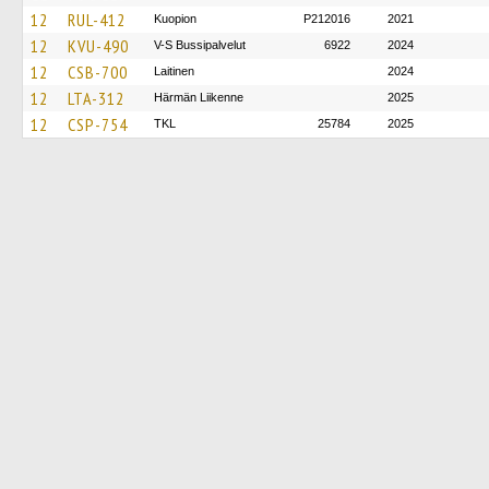
12
RUL-412
Kuopion
P212016
2021
12
KVU-490
V-S Bussipalvelut
6922
2024
12
CSB-700
Laitinen
2024
12
LTA-312
Härmän Liikenne
2025
12
CSP-754
TKL
25784
2025