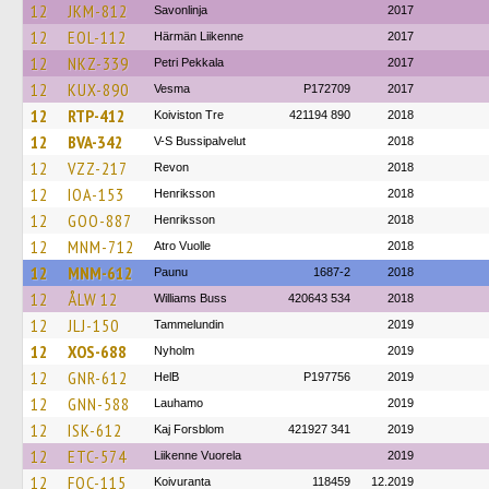
12
JKM-812
Savonlinja
2017
12
EOL-112
Härmän Liikenne
2017
12
NKZ-339
Petri Pekkala
2017
12
KUX-890
Vesma
P172709
2017
12
RTP-412
Koiviston Tre
421194 890
2018
12
BVA-342
V-S Bussipalvelut
2018
12
VZZ-217
Revon
2018
12
IOA-153
Henriksson
2018
12
GOO-887
Henriksson
2018
12
MNM-712
Atro Vuolle
2018
12
MNM-612
Paunu
1687-2
2018
12
ÅLW 12
Williams Buss
420643 534
2018
12
JLJ-150
Tammelundin
2019
12
XOS-688
Nyholm
2019
12
GNR-612
HelB
P197756
2019
12
GNN-588
Lauhamo
2019
12
ISK-612
Kaj Forsblom
421927 341
2019
12
ETC-574
Liikenne Vuorela
2019
12
FOC-115
Koivuranta
118459
12.2019