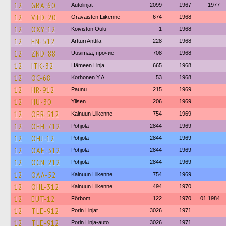
12
GBA-60
Autolinjat
2099
1967
1977
12
VTD-20
Oravaisten Liikenne
674
1968
12
OXY-12
Koiviston Oulu
1
1968
12
EN-512
Artturi Anttila
228
1968
12
ZND-88
Uusimaa, прочие
708
1968
12
ITK-32
Hämeen Linja
665
1968
12
OC-68
Korhonen Y A
53
1968
12
HR-912
Paunu
215
1969
12
HU-30
Ylisen
206
1969
12
OER-512
Kainuun Liikenne
754
1969
12
OEH-712
Pohjola
2844
1969
12
OHJ-12
Pohjola
2844
1969
12
OAE-312
Pohjola
2844
1969
12
OCN-212
Pohjola
2844
1969
12
OAA-52
Kainuun Liikenne
754
1969
12
OHL-312
Kainuun Liikenne
494
1970
12
EUT-12
Förbom
122
1970
01.1984
12
TLE-912
Porin Linjat
3026
1971
12
TLE-912
Porin Linja-auto
3026
1971