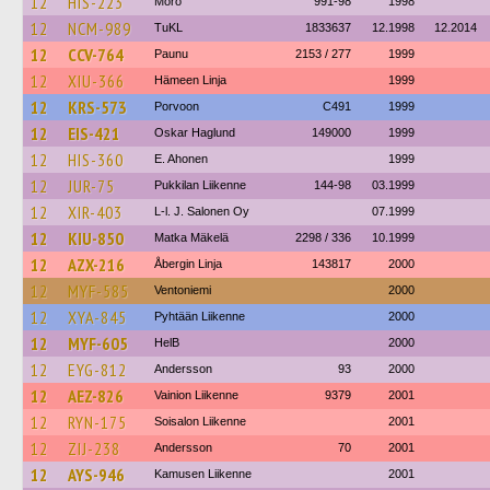
12
HIS-223
Mörö
991-98
1998
12
NCM-989
TuKL
1833637
12.1998
12.2014
12
CCV-764
Paunu
2153 / 277
1999
12
XIU-366
Hämeen Linja
1999
12
KRS-573
Porvoon
C491
1999
12
EIS-421
Oskar Haglund
149000
1999
12
HIS-360
E. Ahonen
1999
12
JUR-75
Pukkilan Liikenne
144-98
03.1999
12
XIR-403
L-l. J. Salonen Oy
07.1999
12
KIU-850
Matka Mäkelä
2298 / 336
10.1999
12
AZX-216
Åbergin Linja
143817
2000
12
MYF-585
Ventoniemi
2000
12
XYA-845
Pyhtään Liikenne
2000
12
MYF-605
HelB
2000
12
EYG-812
Andersson
93
2000
12
AEZ-826
Vainion Liikenne
9379
2001
12
RYN-175
Soisalon Liikenne
2001
12
ZIJ-238
Andersson
70
2001
12
AYS-946
Kamusen Liikenne
2001