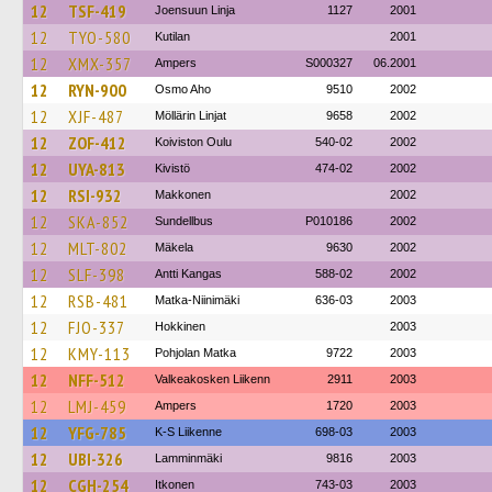
12
TSF-419
Joensuun Linja
1127
2001
12
TYO-580
Kutilan
2001
12
XMX-357
Ampers
S000327
06.2001
12
RYN-900
Osmo Aho
9510
2002
12
XJF-487
Möllärin Linjat
9658
2002
12
ZOF-412
Koiviston Oulu
540-02
2002
12
UYA-813
Kivistö
474-02
2002
12
RSI-932
Makkonen
2002
12
SKA-852
Sundellbus
P010186
2002
12
MLT-802
Mäkela
9630
2002
12
SLF-398
Antti Kangas
588-02
2002
12
RSB-481
Matka-Niinimäki
636-03
2003
12
FJO-337
Hokkinen
2003
12
KMY-113
Pohjolan Matka
9722
2003
12
NFF-512
Valkeakosken Liikenn
2911
2003
12
LMJ-459
Ampers
1720
2003
12
YFG-785
K-S Liikenne
698-03
2003
12
UBI-326
Lamminmäki
9816
2003
12
CGH-254
Itkonen
743-03
2003