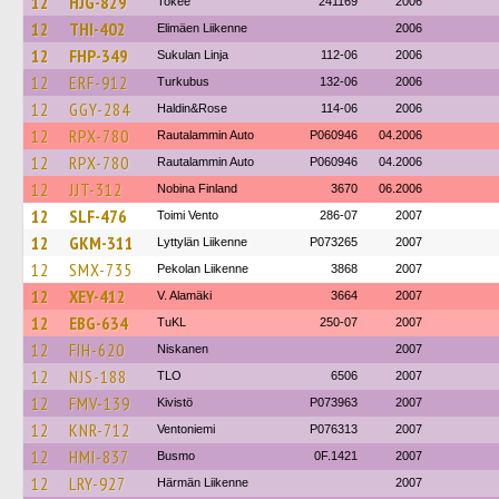
12
HJG-829
Tokee
241169
2006
12
THI-402
Elimäen Liikenne
2006
12
FHP-349
Sukulan Linja
112-06
2006
12
ERF-912
Turkubus
132-06
2006
12
GGY-284
Haldin&Rose
114-06
2006
12
RPX-780
Rautalammin Auto
P060946
04.2006
12
RPX-780
Rautalammin Auto
P060946
04.2006
12
JJT-312
Nobina Finland
3670
06.2006
12
SLF-476
Toimi Vento
286-07
2007
12
GKM-311
Lyttylän Liikenne
P073265
2007
12
SMX-735
Pekolan Liikenne
3868
2007
12
XEY-412
V. Alamäki
3664
2007
12
EBG-634
TuKL
250-07
2007
12
FIH-620
Niskanen
2007
12
NJS-188
TLO
6506
2007
12
FMV-139
Kivistö
P073963
2007
12
KNR-712
Ventoniemi
P076313
2007
12
HMI-837
Busmo
0F.1421
2007
12
LRY-927
Härmän Liikenne
2007