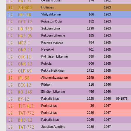
12
HAT-27
Okslahti Jussi
174
1962
12
ZH-400
Huttunen
1963
12
HFF-88
Yhdysliikenne
166
1963
12
OCT-12
Koiviston Oulu
152
1963
12
UD-369
Sukulan Linja
1299
1963
12
HGS-96
Pekolan Liikenne
185
1963
12
MDZ-1
Разные города
784
1965
12
ONP-12
Nevakivi
701
1965
12
OJK-11
Kylmäsen Liikenne
580
1965
12
ONK-12
Pohjola
606
1965
12
OLF-69
Pekka Heikkinen
1712
1965
12
IFL-38
Alhonen&Lastunen
2249
1966
12
ECX-12
Förbom
316
1966
12
RO-243
Elimäen Liikenne
456
1966
12
BY-12
Paikallislinjat
1928
1966
09.1978
12
TJT-413
Porin Linjat
36
1967
12
TAT-772
Porin Linjat
2086
1967
12
BHD-12
Paikallislinjat
2065
1967
12
TAT-772
Jussilan Autoliike
2086
1967