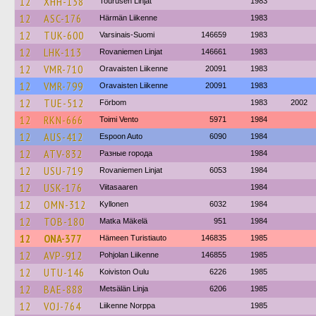
12
XHH-138
Tourusen Linjat
1983
12
ASC-176
Härmän Liikenne
1983
12
TUK-600
Varsinais-Suomi
146659
1983
12
LHK-113
Rovaniemen Linjat
146661
1983
12
VMR-710
Oravaisten Liikenne
20091
1983
12
VMR-799
Oravaisten Liikenne
20091
1983
12
TUE-512
Förbom
1983
2002
12
RKN-666
Toimi Vento
5971
1984
12
AUS-412
Espoon Auto
6090
1984
12
ATV-832
Разные города
1984
12
USU-719
Rovaniemen Linjat
6053
1984
12
USK-176
Viitasaaren
1984
12
OMN-312
Kyllonen
6032
1984
12
TOB-180
Matka Mäkelä
951
1984
12
ONA-377
Hämeen Turistiauto
146835
1985
12
AVP-912
Pohjolan Liikenne
146855
1985
12
UTU-146
Koiviston Oulu
6226
1985
12
BAE-888
Metsälän Linja
6206
1985
12
VOJ-764
Liikenne Norppa
1985