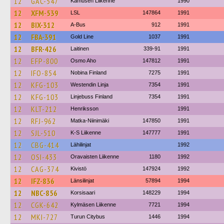
12
GAC-547
Kamusen Liikenne
1990
12
XFM-539
LSL
147864
1991
12
BIX-312
A-Bus
912
1991
12
FBA-391
Gold Line
1037
1991
12
BFR-426
Laitinen
339-91
1991
12
EFP-800
Osmo Aho
147812
1991
12
IFO-854
Nobina Finland
7275
1991
12
KFG-103
Westendin Linja
7354
1991
12
KFG-103
Linjebuss Finland
7354
1991
12
KLT-212
Henriksson
1991
12
RFJ-962
Matka-Niinimäki
147850
1991
12
SJL-510
K-S Liikenne
147777
1991
12
CBG-414
Lähilinjat
1992
12
OSI-433
Oravaisten Liikenne
1180
1992
12
CAG-374
Kivistö
147924
1992
12
IFZ-836
Länsilinjat
57894
1994
12
NBC-856
Korsisaari
148229
1994
12
CGK-642
Kylmäsen Liikenne
7721
1994
12
MKI-727
Turun Citybus
1446
1994