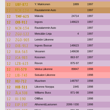
12
UBF-872
Y. Makkonen
1889
1997
12
NCN-134
Rautalammin Auto
1997
12
TMF-625
Mäkela
24714
1997
12
OIB-912
Ingves
148623
1997
12
NCN-134
Rautalammin Auto
1997
12
ZGU-122
Metsälän Linja
4
1997
12
ZGO-903
Leiniön Liikenne
1997
12
OIB-912
Ingves Bussar
148623
1997
12
BIA-563
Vesanen
148638
1997
12
JCA-983
Kosonen
863-97
1997
12
LZB-623
Revon
875-97
1997
12
FFI-579
Vekka Liikenne
89847
1998
12
LIB-743
Soisalon Liikenne
1998
12
HIJ-712
Muurinen
148797
1998
12
HIB-511
Liikenne Norppa
1945
1998
12
ÅLA 308
Williams Buss
871-98
1998
12
IIJ-190
OlliBus
1998
12
EIP-197
Alhonen&Lastunen
2099 / 030
1998