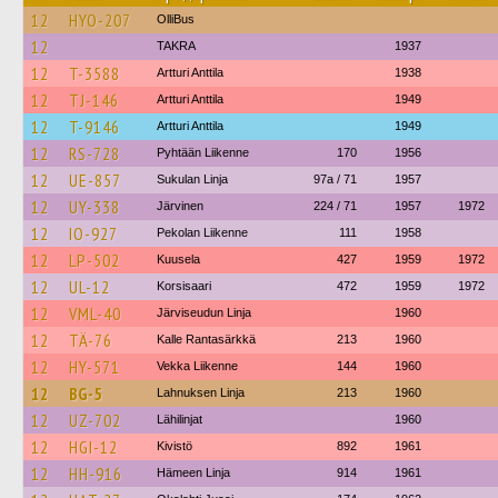
12
HYO-207
OlliBus
12
TAKRA
1937
12
T-3588
Artturi Anttila
1938
12
TJ-146
Artturi Anttila
1949
12
T-9146
Artturi Anttila
1949
12
RS-728
Pyhtään Liikenne
170
1956
12
UE-857
Sukulan Linja
97a / 71
1957
12
UY-338
Järvinen
224 / 71
1957
1972
12
IO-927
Pekolan Liikenne
111
1958
12
LP-502
Kuusela
427
1959
1972
12
UL-12
Korsisaari
472
1959
1972
12
VML-40
Järviseudun Linja
1960
12
TÄ-76
Kalle Rantasärkkä
213
1960
12
HY-571
Vekka Liikenne
144
1960
12
BG-5
Lahnuksen Linja
213
1960
12
UZ-702
Lähilinjat
1960
12
HGI-12
Kivistö
892
1961
12
HH-916
Hämeen Linja
914
1961