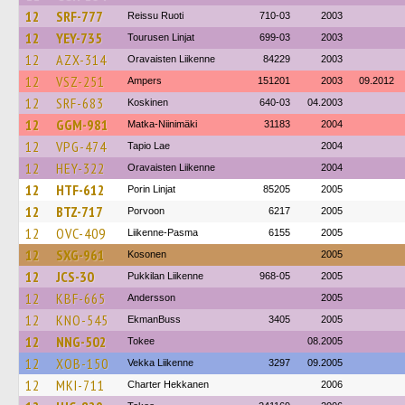
12
SRF-777
Reissu Ruoti
710-03
2003
12
YEY-735
Tourusen Linjat
699-03
2003
12
AZX-314
Oravaisten Liikenne
84229
2003
12
VSZ-251
Ampers
151201
2003
09.2012
12
SRF-683
Koskinen
640-03
04.2003
12
GGM-981
Matka-Niinimäki
31183
2004
12
VPG-474
Tapio Lae
2004
12
HEY-322
Oravaisten Liikenne
2004
12
HTF-612
Porin Linjat
85205
2005
12
BTZ-717
Porvoon
6217
2005
12
OVC-409
Liikenne-Pasma
6155
2005
12
SXG-961
Kosonen
2005
12
JCS-30
Pukkilan Liikenne
968-05
2005
12
KBF-665
Andersson
2005
12
KNO-545
EkmanBuss
3405
2005
12
NNG-502
Tokee
08.2005
12
XOB-150
Vekka Liikenne
3297
09.2005
12
MKI-711
Charter Hekkanen
2006