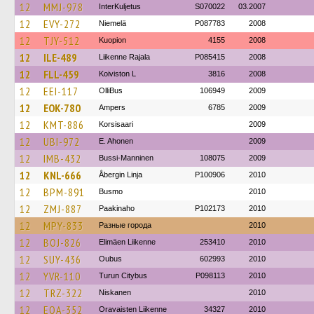
12
MMJ-978
InterKuljetus
S070022
03.2007
12
EVY-272
Niemelä
P087783
2008
12
TJY-512
Kuopion
4155
2008
12
ILE-489
Liikenne Rajala
P085415
2008
12
FLL-459
Koiviston L
3816
2008
12
EEI-117
OlliBus
106949
2009
12
EOK-780
Ampers
6785
2009
12
KMT-886
Korsisaari
2009
12
UBI-972
E. Ahonen
2009
12
IMB-432
Bussi-Manninen
108075
2009
12
KNL-666
Åbergin Linja
P100906
2010
12
BPM-891
Busmo
2010
12
ZMJ-887
Paakinaho
P102173
2010
12
MPY-833
Разные города
2010
12
BOJ-826
Elimäen Liikenne
253410
2010
12
SUY-436
Oubus
602993
2010
12
YVR-110
Turun Citybus
P098113
2010
12
TRZ-322
Niskanen
2010
12
EOA-352
Oravaisten Liikenne
34327
2010