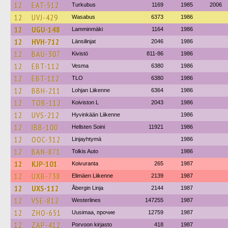
12
EAT-512
Turkubus
1169
1985
2006
12
UVJ-429
Wasabus
6373
1986
12
UGU-148
Lamminmäki
1164
1986
12
HVH-712
Länsilinjat
2046
1986
12
BAU-307
Kivistö
811-86
1986
12
EBT-112
Vesma
6380
1986
12
EBT-112
TLO
6380
1986
12
BBH-211
Lohjan Liikenne
6364
1986
12
TOB-112
Koiviston L
2043
1986
12
UVS-212
Hyvinkään Liikenne
1986
12
IBB-100
Hellsten Soini
11921
1986
12
OOC-312
Linjayhtymä
1986
12
BAN-871
Tolkis Auto
1986
12
KJP-101
Koivuranta
265
1987
12
UXB-738
Elimäen Liikenne
2139
1987
12
UXS-112
Åbergin Linja
2144
1987
12
VSE-812
Westerlines
147255
1987
12
ZHO-651
Uusimaa, прочие
12759
1987
12
ZAP-412
Porvoon kirjasto
418
1987