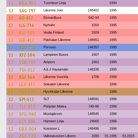
12
NBA-963
Tuomisen Linja
1994
12
SAG-797
Liikenne Joki
148402
1995
12
IIO-412
EkmanBuss
642-94
1995
12
ILG-736
Nyholm
1550
1995
12
BUI-505
Veolia Finland
1509
1995
12
IGR-417
Pakkalan Liikenne
148451
1995
12
AGO-716
Porvoon
148357
1995
12
XFZ-384
Lampinen Buses
1607
1995
12
SGK-703
Ampers
1662
1995
12
TGI-812
A & J Hautamäki
148336
1995
12
RGJ-364
Liikenne Vuorela
1706
1996
12
LGX-437
Soisalon Liikenne
1996
12
HGV-134
Hyvinkään Liikenne
1996
12
SPI-612
SLT
148591
1996
12
TLF-812
Pohjolan Matka
748-96
1996
12
SPG-943
Mustajärven
148545
1996
12
GCY-806
Hämeen Linja
24665
1996
12
GBX-804
Koiviston L
148496
1996
12
ZGC-729
Valkeakosken Liikenn
1690
01.1996
03.2023