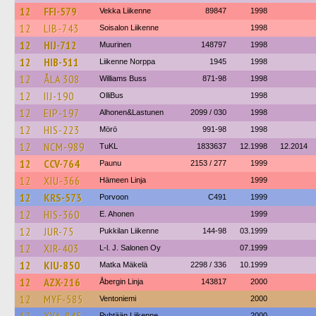
12
FFI-579
Vekka Liikenne
89847
1998
12
LIB-743
Soisalon Liikenne
1998
12
HIJ-712
Muurinen
148797
1998
12
HIB-511
Liikenne Norppa
1945
1998
12
ÅLA 308
Williams Buss
871-98
1998
12
IIJ-190
OlliBus
1998
12
EIP-197
Alhonen&Lastunen
2099 / 030
1998
12
HIS-223
Mörö
991-98
1998
12
NCM-989
TuKL
1833637
12.1998
12.2014
12
CCV-764
Paunu
2153 / 277
1999
12
XIU-366
Hämeen Linja
1999
12
KRS-573
Porvoon
C491
1999
12
HIS-360
E. Ahonen
1999
12
JUR-75
Pukkilan Liikenne
144-98
03.1999
12
XIR-403
L-l. J. Salonen Oy
07.1999
12
KIU-850
Matka Mäkelä
2298 / 336
10.1999
12
AZX-216
Åbergin Linja
143817
2000
12
MYF-585
Ventoniemi
2000
Pyhtään Liikenne
2000