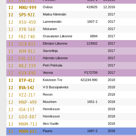
12
KVL-323
12
MNU-999
Oubus
419625
12.2016
12
SPS-922
Matka-Niinimäki
2017
12
XSU-450
Lamminmäki
1607-2
2017
12
XYR-560
Niskanen
2017
12
FRZ-740
Oravaisten Liikenne
6894
2017
12
UZX-822
Elimäen Liikenne
123902
2017
12
JKM-812
Savonlinja
2017
12
EOL-112
Härmän Liikenne
2017
12
NKZ-339
Petri Pekkala
2017
12
KUX-890
Vesma
P172709
2017
12
RTP-412
Koiviston Tre
421194 890
2018
12
BVA-342
V-S Bussipalvelut
2018
12
VZZ-217
Revon
2018
12
MNP-499
Muurinen
1651-1
2018
12
IOA-153
Henriksson
2018
12
GOO-887
Henriksson
2018
12
MNM-712
Atro Vuolle
2018
12
MNM-612
Paunu
1687-2
2018