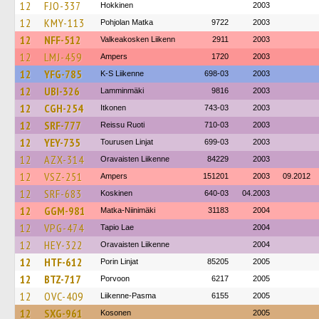
12
FJO-337
Hokkinen
2003
12
KMY-113
Pohjolan Matka
9722
2003
12
NFF-512
Valkeakosken Liikenn
2911
2003
12
LMJ-459
Ampers
1720
2003
12
YFG-785
K-S Liikenne
698-03
2003
12
UBI-326
Lamminmäki
9816
2003
12
CGH-254
Itkonen
743-03
2003
12
SRF-777
Reissu Ruoti
710-03
2003
12
YEY-735
Tourusen Linjat
699-03
2003
12
AZX-314
Oravaisten Liikenne
84229
2003
12
VSZ-251
Ampers
151201
2003
09.2012
12
SRF-683
Koskinen
640-03
04.2003
12
GGM-981
Matka-Niinimäki
31183
2004
12
VPG-474
Tapio Lae
2004
12
HEY-322
Oravaisten Liikenne
2004
12
HTF-612
Porin Linjat
85205
2005
12
BTZ-717
Porvoon
6217
2005
12
OVC-409
Liikenne-Pasma
6155
2005
12
SXG-961
Kosonen
2005