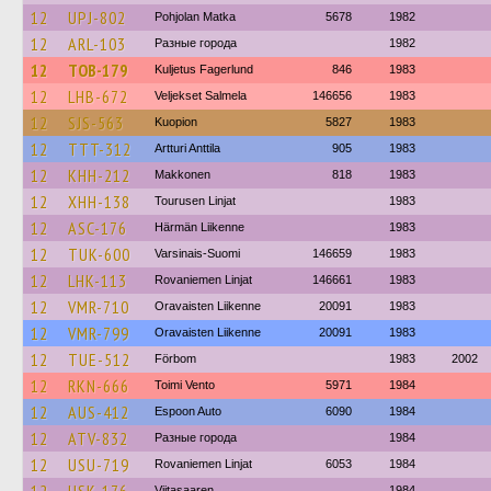
12
UPJ-802
Pohjolan Matka
5678
1982
12
ARL-103
Разные города
1982
12
TOB-179
Kuljetus Fagerlund
846
1983
12
LHB-672
Veljekset Salmela
146656
1983
12
SJS-563
Kuopion
5827
1983
12
TTT-312
Artturi Anttila
905
1983
12
KHH-212
Makkonen
818
1983
12
XHH-138
Tourusen Linjat
1983
12
ASC-176
Härmän Liikenne
1983
12
TUK-600
Varsinais-Suomi
146659
1983
12
LHK-113
Rovaniemen Linjat
146661
1983
12
VMR-710
Oravaisten Liikenne
20091
1983
12
VMR-799
Oravaisten Liikenne
20091
1983
12
TUE-512
Förbom
1983
2002
12
RKN-666
Toimi Vento
5971
1984
12
AUS-412
Espoon Auto
6090
1984
12
ATV-832
Разные города
1984
12
USU-719
Rovaniemen Linjat
6053
1984
Viitasaaren
1984