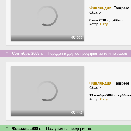
Финляндия
,
Tampere
Charter
8 мая 2010 г., суббота
Автор:
Ozzy
383
↑
Сентябрь 2008 г.
Передан в другое предприятие или на завод
Финляндия
,
Tampere
Charter
19 ноября 2005 г., суббота
Автор:
Ozzy
442
↑
Февраль 1999 г.
Поступил на предприятие