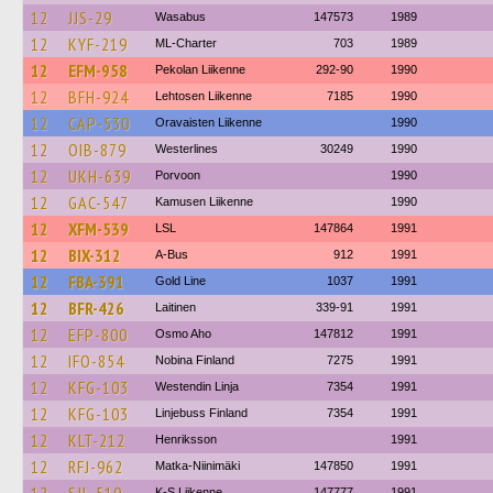
12
JJS-29
Wasabus
147573
1989
12
KYF-219
ML-Charter
703
1989
12
EFM-958
Pekolan Liikenne
292-90
1990
12
BFH-924
Lehtosen Liikenne
7185
1990
12
CAP-530
Oravaisten Liikenne
1990
12
OIB-879
Westerlines
30249
1990
12
UKH-639
Porvoon
1990
12
GAC-547
Kamusen Liikenne
1990
12
XFM-539
LSL
147864
1991
12
BIX-312
A-Bus
912
1991
12
FBA-391
Gold Line
1037
1991
12
BFR-426
Laitinen
339-91
1991
12
EFP-800
Osmo Aho
147812
1991
12
IFO-854
Nobina Finland
7275
1991
12
KFG-103
Westendin Linja
7354
1991
12
KFG-103
Linjebuss Finland
7354
1991
12
KLT-212
Henriksson
1991
12
RFJ-962
Matka-Niinimäki
147850
1991
K-S Liikenne
147777
1991