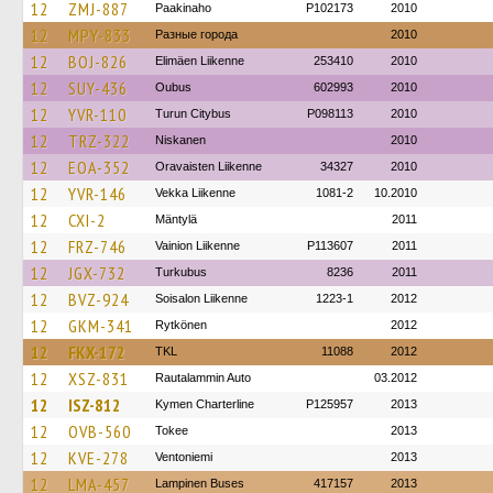
12
ZMJ-887
Paakinaho
P102173
2010
12
MPY-833
Разные города
2010
12
BOJ-826
Elimäen Liikenne
253410
2010
12
SUY-436
Oubus
602993
2010
12
YVR-110
Turun Citybus
P098113
2010
12
TRZ-322
Niskanen
2010
12
EOA-352
Oravaisten Liikenne
34327
2010
12
YVR-146
Vekka Liikenne
1081-2
10.2010
12
CXI-2
Mäntylä
2011
12
FRZ-746
Vainion Liikenne
P113607
2011
12
JGX-732
Turkubus
8236
2011
12
BVZ-924
Soisalon Liikenne
1223-1
2012
12
GKM-341
Rytkönen
2012
12
FKX-172
TKL
11088
2012
12
XSZ-831
Rautalammin Auto
03.2012
12
ISZ-812
Kymen Charterline
P125957
2013
12
OVB-560
Tokee
2013
12
KVE-278
Ventoniemi
2013
12
LMA-457
Lampinen Buses
417157
2013