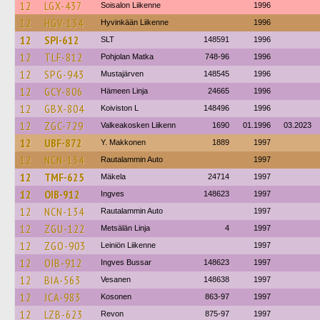
12
LGX-437
Soisalon Liikenne
1996
12
HGV-134
Hyvinkään Liikenne
1996
12
SPI-612
SLT
148591
1996
12
TLF-812
Pohjolan Matka
748-96
1996
12
SPG-943
Mustajärven
148545
1996
12
GCY-806
Hämeen Linja
24665
1996
12
GBX-804
Koiviston L
148496
1996
12
ZGC-729
Valkeakosken Liikenn
1690
01.1996
03.2023
12
UBF-872
Y. Makkonen
1889
1997
12
NCN-134
Rautalammin Auto
1997
12
TMF-625
Mäkela
24714
1997
12
OIB-912
Ingves
148623
1997
12
NCN-134
Rautalammin Auto
1997
12
ZGU-122
Metsälän Linja
4
1997
12
ZGO-903
Leiniön Liikenne
1997
12
OIB-912
Ingves Bussar
148623
1997
12
BIA-563
Vesanen
148638
1997
12
JCA-983
Kosonen
863-97
1997
12
LZB-623
Revon
875-97
1997