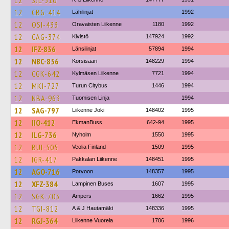
12
SJL-510
12
CBG-414
Lähilinjat
1992
12
OSI-433
Oravaisten Liikenne
1180
1992
12
CAG-374
Kivistö
147924
1992
12
IFZ-836
Länsilinjat
57894
1994
12
NBC-856
Korsisaari
148229
1994
12
CGK-642
Kylmäsen Liikenne
7721
1994
12
MKI-727
Turun Citybus
1446
1994
12
NBA-963
Tuomisen Linja
1994
12
SAG-797
Liikenne Joki
148402
1995
12
IIO-412
EkmanBuss
642-94
1995
12
ILG-736
Nyholm
1550
1995
12
BUI-505
Veolia Finland
1509
1995
12
IGR-417
Pakkalan Liikenne
148451
1995
12
AGO-716
Porvoon
148357
1995
12
XFZ-384
Lampinen Buses
1607
1995
12
SGK-703
Ampers
1662
1995
12
TGI-812
A & J Hautamäki
148336
1995
12
RGJ-364
Liikenne Vuorela
1706
1996