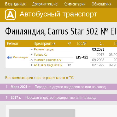
База данных
Дополнительно
Комментарии
Обновления
Автобусный транспорт
Финляндия, Carrus Star 502 № E
Регион
Предприятие
№
Гос.№
С...
По
03.2021
Разные города
2017
03.2
Forbus Ky
EIS-421
Финляндия
09.2008
2
Vuorisen Liikenne Oy
12
02.1999
09.2
Ab Oskar Haglund Oy
Все комментарии к фотографиям этого ТС
↑
Март 2021 г.
Передан в другое предприятие или на завод
↑
2017 г.
Передан в другое предприятие или на завод