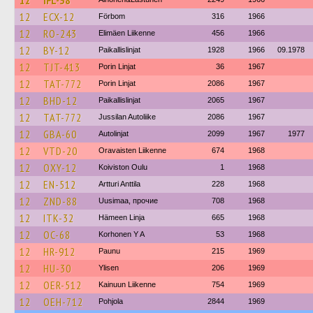
12
IFL-38
12
ECX-12
Förbom
316
1966
12
RO-243
Elimäen Liikenne
456
1966
12
BY-12
Paikallislinjat
1928
1966
09.1978
12
TJT-413
Porin Linjat
36
1967
12
TAT-772
Porin Linjat
2086
1967
12
BHD-12
Paikallislinjat
2065
1967
12
TAT-772
Jussilan Autoliike
2086
1967
12
GBA-60
Autolinjat
2099
1967
1977
12
VTD-20
Oravaisten Liikenne
674
1968
12
OXY-12
Koiviston Oulu
1
1968
12
EN-512
Artturi Anttila
228
1968
12
ZND-88
Uusimaa, прочие
708
1968
12
ITK-32
Hämeen Linja
665
1968
12
OC-68
Korhonen Y A
53
1968
12
HR-912
Paunu
215
1969
12
HU-30
Ylisen
206
1969
12
OER-512
Kainuun Liikenne
754
1969
12
OEH-712
Pohjola
2844
1969