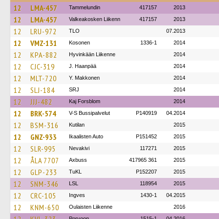
12
LMA-457
Tammelundin
417157
2013
12
LMA-457
Valkeakosken Liikenn
417157
2013
12
LRU-972
TLO
07.2013
12
VMZ-131
Kosonen
1336-1
2014
12
KPA-882
Hyvinkään Liikenne
2014
12
CJC-319
J. Haanpää
2014
12
MLT-720
Y. Makkonen
2014
12
SLJ-184
SRJ
2014
12
JJJ-482
Kaj Forsblom
2014
12
BRK-574
V-S Bussipalvelut
P140919
04.2014
12
BSM-316
Kutilan
2015
12
GNZ-933
Ikaalisten Auto
P151452
2015
12
SLR-995
Nevakivi
117271
2015
12
ÅLA 7707
Axbuss
417965 361
2015
12
GLP-233
TuKL
P152207
2015
12
SNM-346
LSL
118954
2015
12
CRC-105
Ingves
1430-1
04.2015
12
KNM-650
Oulaisten Liikenne
2016
Porvoon
1515-1
04.2016