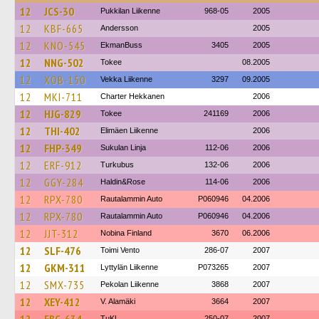
12
JCS-30
Pukkilan Liikenne
968-05
2005
12
KBF-665
Andersson
2005
12
KNO-545
EkmanBuss
3405
2005
12
NNG-502
Tokee
08.2005
12
XOB-150
Vekka Liikenne
3297
09.2005
12
MKI-711
Charter Hekkanen
2006
12
HJG-829
Tokee
241169
2006
12
THI-402
Elimäen Liikenne
2006
12
FHP-349
Sukulan Linja
112-06
2006
12
ERF-912
Turkubus
132-06
2006
12
GGY-284
Haldin&Rose
114-06
2006
12
RPX-780
Rautalammin Auto
P060946
04.2006
12
RPX-780
Rautalammin Auto
P060946
04.2006
12
JJT-312
Nobina Finland
3670
06.2006
12
SLF-476
Toimi Vento
286-07
2007
12
GKM-311
Lyttylän Liikenne
P073265
2007
12
SMX-735
Pekolan Liikenne
3868
2007
12
XEY-412
V. Alamäki
3664
2007
TuKL
250-07
2007