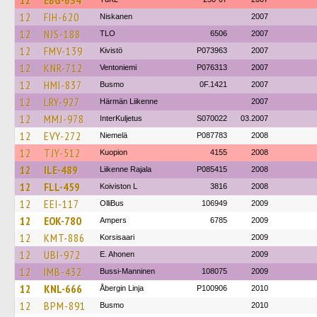
12
EBG-634
12
FIH-620
Niskanen
2007
12
NJS-188
TLO
6506
2007
12
FMV-139
Kivistö
P073963
2007
12
KNR-712
Ventoniemi
P076313
2007
12
HMI-837
Busmo
0F.1421
2007
12
LRY-927
Härmän Liikenne
2007
12
MMJ-978
InterKuljetus
S070022
03.2007
12
EVY-272
Niemelä
P087783
2008
12
TJY-512
Kuopion
4155
2008
12
ILE-489
Liikenne Rajala
P085415
2008
12
FLL-459
Koiviston L
3816
2008
12
EEI-117
OlliBus
106949
2009
12
EOK-780
Ampers
6785
2009
12
KMT-886
Korsisaari
2009
12
UBI-972
E. Ahonen
2009
12
IMB-432
Bussi-Manninen
108075
2009
12
KNL-666
Åbergin Linja
P100906
2010
12
BPM-891
Busmo
2010