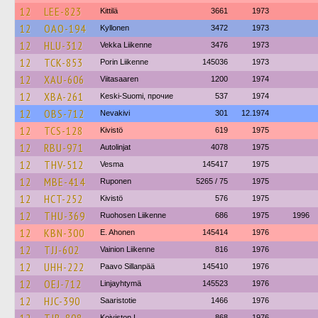
12
LEE-823
Kittilä
3661
1973
12
OAO-194
Kyllonen
3472
1973
12
HLU-312
Vekka Liikenne
3476
1973
12
TCK-853
Porin Liikenne
145036
1973
12
XAU-606
Viitasaaren
1200
1974
12
XBA-261
Keski-Suomi, прочие
537
1974
12
OBS-712
Nevakivi
301
12.1974
12
TCS-128
Kivistö
619
1975
12
RBU-971
Autolinjat
4078
1975
12
THV-512
Vesma
145417
1975
12
MBE-414
Ruponen
5265 / 75
1975
12
HCT-252
Kivistö
576
1975
12
THU-369
Ruohosen Liikenne
686
1975
1996
12
KBN-300
E. Ahonen
145414
1976
12
TJJ-602
Vainion Liikenne
816
1976
12
UHH-222
Paavo Sillanpää
145410
1976
12
OEJ-712
Linjayhtymä
145523
1976
12
HJC-390
Saaristotie
1466
1976
Koiviston L
868
1976