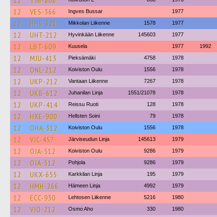
12
TJB-808
12
VES-366
Ingves Bussar
1977
12
HHV-321
Mikkolan Liikenne
1578
1977
12
UHT-212
Hyvinkään Liikenne
145603
1977
12
LBT-609
Kuusela
1977
1992
12
MJU-413
Pieksämäki
4758
1978
12
ONL-212
Koiviston Oulu
1556
1978
12
UKP-212
Vantaan Liikenne
7267
1978
12
UKB-612
Juhanilan Linja
1551/21078
1978
12
UKP-414
Reissu Ruoti
128
1978
12
HXE-900
Hellsten Soini
79
1978
12
OHA-312
Koiviston Oulu
1556
1978
12
VJC-457
Järviseudun Linja
145613
1979
12
OJA-512
Koiviston Oulu
9286
1979
12
OJA-512
Pohjola
9286
1979
12
UKX-655
Karkkilan Linja
195
1979
12
HMH-266
Hämeen Linja
4992
1979
12
ECC-930
Lehtosen Liikenne
5216
1980
12
VJO-212
Osmo Aho
330
1980