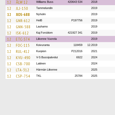
12
ÅLW 12
Williams Buss
420643 534
2018
12
JLJ-150
Tammelundin
2019
12
XOS-688
Nyholm
2019
12
GNR-612
HelB
P197756
2019
12
GNN-588
Lauhamo
2019
12
ISK-612
Kaj Forsblom
421927 341
2019
12
ETC-574
Liikenne Vuorela
2019
12
FOC-115
Koivuranta
118459
12.2019
12
RUL-412
Kuopion
P212016
2021
12
KVU-490
V-S Bussipalvelut
6922
2024
12
CSB-700
Laitinen
2024
12
LTA-312
Härmän Liikenne
2025
12
CSP-754
TKL
25784
2025