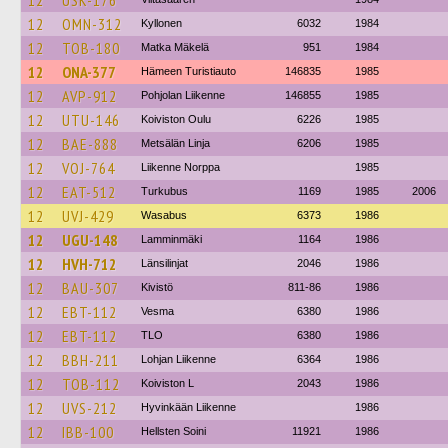
12
USK-176
12
OMN-312
Kyllonen
6032
1984
12
TOB-180
Matka Mäkelä
951
1984
12
ONA-377
Hämeen Turistiauto
146835
1985
12
AVP-912
Pohjolan Liikenne
146855
1985
12
UTU-146
Koiviston Oulu
6226
1985
12
BAE-888
Metsälän Linja
6206
1985
12
VOJ-764
Liikenne Norppa
1985
12
EAT-512
Turkubus
1169
1985
2006
12
UVJ-429
Wasabus
6373
1986
12
UGU-148
Lamminmäki
1164
1986
12
HVH-712
Länsilinjat
2046
1986
12
BAU-307
Kivistö
811-86
1986
12
EBT-112
Vesma
6380
1986
12
EBT-112
TLO
6380
1986
12
BBH-211
Lohjan Liikenne
6364
1986
12
TOB-112
Koiviston L
2043
1986
12
UVS-212
Hyvinkään Liikenne
1986
12
IBB-100
Hellsten Soini
11921
1986