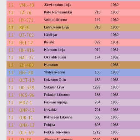
12
VML-40
Järviseudun Linja
1960
12
TÄ-76
Kalle Rantasärkkä
213
1960
12
HY-571
Vekka Liikenne
144
1960
12
BG-5
Lahnuksen Linja
213
1960
12
UZ-702
Lähilinjat
1960
12
HGI-12
Kivistö
892
1961
12
HH-916
Hämeen Linja
914
1961
12
HAT-27
Okslahti Jussi
174
1962
12
ZH-400
Huttunen
1963
12
HFF-88
Yhdysliikenne
166
1963
12
OCT-12
Koiviston Oulu
152
1963
12
UD-369
Sukulan Linja
1299
1963
12
HGS-96
Pekolan Liikenne
185
1963
12
MDZ-1
Разные города
784
1965
12
ONP-12
Nevakivi
701
1965
12
OJK-11
Kylmäsen Liikenne
580
1965
12
ONK-12
Pohjola
606
1965
12
OLF-69
Pekka Heikkinen
1712
1965
Alhonen&Lastunen
2249
1966