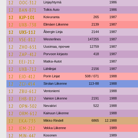
12
OOC-312
Linjayhtymä
1986
12
BAN-871
Tolkis Auto
1986
12
KJP-101
Koivuranta
265
1987
12
UXB-738
Elimäen Liikenne
2139
1987
12
UXS-112
Åbergin Linja
2144
1987
12
VSE-812
Westerlines
147255
1987
12
ZHO-651
Uusimaa, прочие
12759
1987
12
ZAP-412
Porvoon kirjasto
418
1987
12
EEJ-212
Matka-Autot
1987
12
UXB-712
Lähilinjat
2156
1987
12
EJO-412
Porin Linjat
508 / 071
1988
12
ZCJ-454
Sirolan Liikenne
113-88
1988
12
ZBU-612
Ventoniemi
1988
12
EHB-812
Vainion Liikenne
2191
1988
12
OPN-502
Nevakivi
522
1988
12
ORM-612
Kainuun Liikenne
1988
12
EKA-735
Mikko Rindell
6865
12.1988
12
IEM-212
Vekka Liikenne
1989
12
MJN-447
Kosonen
1989