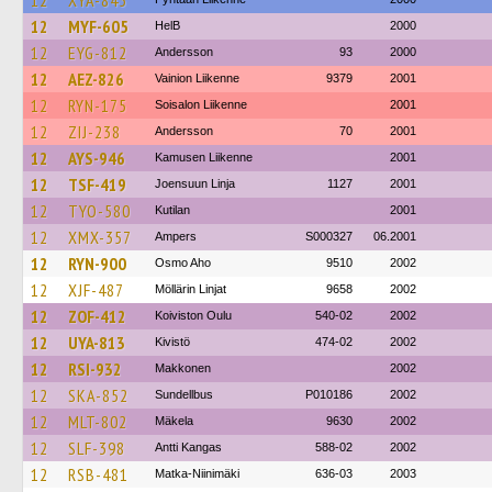
12
XYA-845
12
MYF-605
HelB
2000
12
EYG-812
Andersson
93
2000
12
AEZ-826
Vainion Liikenne
9379
2001
12
RYN-175
Soisalon Liikenne
2001
12
ZIJ-238
Andersson
70
2001
12
AYS-946
Kamusen Liikenne
2001
12
TSF-419
Joensuun Linja
1127
2001
12
TYO-580
Kutilan
2001
12
XMX-357
Ampers
S000327
06.2001
12
RYN-900
Osmo Aho
9510
2002
12
XJF-487
Möllärin Linjat
9658
2002
12
ZOF-412
Koiviston Oulu
540-02
2002
12
UYA-813
Kivistö
474-02
2002
12
RSI-932
Makkonen
2002
12
SKA-852
Sundellbus
P010186
2002
12
MLT-802
Mäkela
9630
2002
12
SLF-398
Antti Kangas
588-02
2002
12
RSB-481
Matka-Niinimäki
636-03
2003