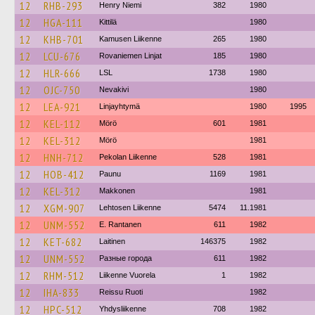
12
RHB-293
Henry Niemi
382
1980
12
HGA-111
Kittilä
1980
12
KHB-701
Kamusen Liikenne
265
1980
12
LCU-676
Rovaniemen Linjat
185
1980
12
HLR-666
LSL
1738
1980
12
OJC-750
Nevakivi
1980
12
LEA-921
Linjayhtymä
1980
1995
12
KEL-112
Mörö
601
1981
12
KEL-312
Mörö
1981
12
HNH-712
Pekolan Liikenne
528
1981
12
HOB-412
Paunu
1169
1981
12
KEL-312
Makkonen
1981
12
XGM-907
Lehtosen Liikenne
5474
11.1981
12
UNM-552
E. Rantanen
611
1982
12
KET-682
Laitinen
146375
1982
12
UNM-552
Разные города
611
1982
12
RHM-512
Liikenne Vuorela
1
1982
12
IHA-833
Reissu Ruoti
1982
12
HPC-512
Yhdysliikenne
708
1982