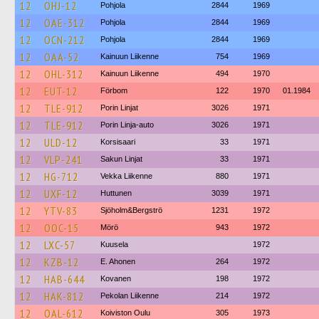
12
OHJ-12
Pohjola
2844
1969
12
OAE-312
Pohjola
2844
1969
12
OCN-212
Pohjola
2844
1969
12
OAA-52
Kainuun Liikenne
754
1969
12
OHL-312
Kainuun Liikenne
494
1970
12
EUT-12
Förbom
122
1970
01.1984
12
TLE-912
Porin Linjat
3026
1971
12
TLE-912
Porin Linja-auto
3026
1971
12
ULD-12
Korsisaari
33
1971
12
VLP-241
Sakun Linjat
33
1971
12
HG-712
Vekka Liikenne
880
1971
12
UXF-12
Huttunen
3039
1971
12
YTV-83
Sjöholm&Bergströ
1231
1972
12
OOC-15
Mörö
943
1972
12
LXC-57
Kuusela
1972
12
KZB-12
E. Ahonen
264
1972
12
HAB-644
Kovanen
198
1972
12
HAK-812
Pekolan Liikenne
214
1972
12
OAL-612
Koiviston Oulu
305
1973