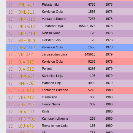
12
MJU-413
Pieksämäki
4758
1978
12
ONL-212
Koiviston Oulu
1556
1978
12
UKP-212
Vantaan Liikenne
7267
1978
12
UKB-612
Juhanilan Linja
1551/21078
1978
12
UKP-414
Reissu Ruoti
128
1978
12
HXE-900
Hellsten Soini
79
1978
12
OHA-312
Koiviston Oulu
1556
1978
12
VJC-457
Järviseudun Linja
145613
1979
12
OJA-512
Koiviston Oulu
9286
1979
12
OJA-512
Pohjola
9286
1979
12
UKX-655
Karkkilan Linja
195
1979
12
HMH-266
Hämeen Linja
4992
1979
12
ECC-930
Lehtosen Liikenne
5216
1980
12
VJO-212
Osmo Aho
330
1980
12
RHB-293
Henry Niemi
382
1980
12
HGA-111
Kittilä
1980
12
KHB-701
Kamusen Liikenne
265
1980
12
LCU-676
Rovaniemen Linjat
185
1980
LSL
1738
1980