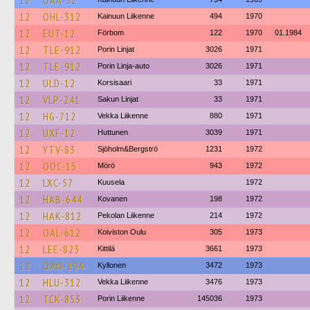
12
OAA-52
12
OHL-312
Kainuun Liikenne
494
1970
12
EUT-12
Förbom
122
1970
01.1984
12
TLE-912
Porin Linjat
3026
1971
12
TLE-912
Porin Linja-auto
3026
1971
12
ULD-12
Korsisaari
33
1971
12
VLP-241
Sakun Linjat
33
1971
12
HG-712
Vekka Liikenne
880
1971
12
UXF-12
Huttunen
3039
1971
12
YTV-83
Sjöholm&Bergströ
1231
1972
12
OOC-15
Mörö
943
1972
12
LXC-57
Kuusela
1972
12
HAB-644
Kovanen
198
1972
12
HAK-812
Pekolan Liikenne
214
1972
12
OAL-612
Koiviston Oulu
305
1973
12
LEE-823
Kittilä
3661
1973
12
OAO-194
Kyllonen
3472
1973
12
HLU-312
Vekka Liikenne
3476
1973
12
TCK-853
Porin Liikenne
145036
1973