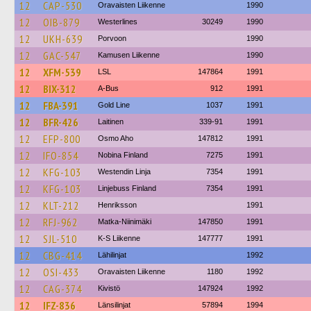
12
CAP-530
Oravaisten Liikenne
1990
12
OIB-879
Westerlines
30249
1990
12
UKH-639
Porvoon
1990
12
GAC-547
Kamusen Liikenne
1990
12
XFM-539
LSL
147864
1991
12
BIX-312
A-Bus
912
1991
12
FBA-391
Gold Line
1037
1991
12
BFR-426
Laitinen
339-91
1991
12
EFP-800
Osmo Aho
147812
1991
12
IFO-854
Nobina Finland
7275
1991
12
KFG-103
Westendin Linja
7354
1991
12
KFG-103
Linjebuss Finland
7354
1991
12
KLT-212
Henriksson
1991
12
RFJ-962
Matka-Niinimäki
147850
1991
12
SJL-510
K-S Liikenne
147777
1991
12
CBG-414
Lähilinjat
1992
12
OSI-433
Oravaisten Liikenne
1180
1992
12
CAG-374
Kivistö
147924
1992
12
IFZ-836
Länsilinjat
57894
1994