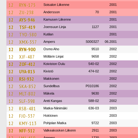
12
RYN-175
Soisalon Liikenne
2001
12
ZIJ-238
Andersson
70
2001
12
AYS-946
Kamusen Liikenne
2001
12
TSF-419
Joensuun Linja
1127
2001
12
TYO-580
Kutilan
2001
12
XMX-357
Ampers
S000327
06.2001
12
RYN-900
Osmo Aho
9510
2002
12
XJF-487
Möllärin Linjat
9658
2002
12
ZOF-412
Koiviston Oulu
540-02
2002
12
UYA-813
Kivistö
474-02
2002
12
RSI-932
Makkonen
2002
12
SKA-852
Sundellbus
P010186
2002
12
MLT-802
Mäkela
9630
2002
12
SLF-398
Antti Kangas
588-02
2002
12
RSB-481
Matka-Niinimäki
636-03
2003
12
FJO-337
Hokkinen
2003
12
KMY-113
Pohjolan Matka
9722
2003
12
NFF-512
Valkeakosken Liikenn
2911
2003
Ampers
1720
2003