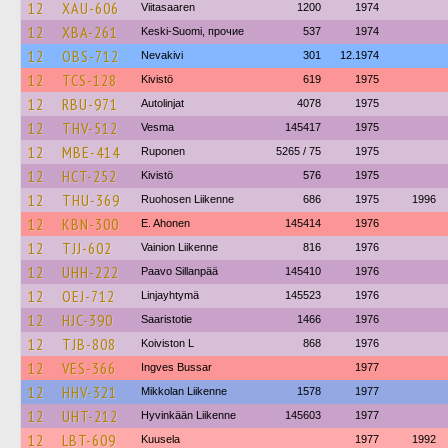
12
XAU-606
Viitasaaren
1200
1974
12
XBA-261
Keski-Suomi, прочие
537
1974
12
OBS-712
Nevakivi
301
12.1974
12
TCS-128
Kivistö
619
1975
12
RBU-971
Autolinjat
4078
1975
12
THV-512
Vesma
145417
1975
12
MBE-414
Ruponen
5265 / 75
1975
12
HCT-252
Kivistö
576
1975
12
THU-369
Ruohosen Liikenne
686
1975
1996
12
KBN-300
E. Ahonen
145414
1976
12
TJJ-602
Vainion Liikenne
816
1976
12
UHH-222
Paavo Sillanpää
145410
1976
12
OEJ-712
Linjayhtymä
145523
1976
12
HJC-390
Saaristotie
1466
1976
12
TJB-808
Koiviston L
868
1976
12
VES-366
Ingves Bussar
1977
12
HHV-321
Mikkolan Liikenne
1578
1977
12
UHT-212
Hyvinkään Liikenne
145603
1977
12
LBT-609
Kuusela
1977
1992