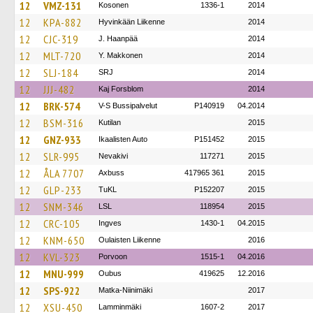
12
VMZ-131
Kosonen
1336-1
2014
12
KPA-882
Hyvinkään Liikenne
2014
12
CJC-319
J. Haanpää
2014
12
MLT-720
Y. Makkonen
2014
12
SLJ-184
SRJ
2014
12
JJJ-482
Kaj Forsblom
2014
12
BRK-574
V-S Bussipalvelut
P140919
04.2014
12
BSM-316
Kutilan
2015
12
GNZ-933
Ikaalisten Auto
P151452
2015
12
SLR-995
Nevakivi
117271
2015
12
ÅLA 7707
Axbuss
417965 361
2015
12
GLP-233
TuKL
P152207
2015
12
SNM-346
LSL
118954
2015
12
CRC-105
Ingves
1430-1
04.2015
12
KNM-650
Oulaisten Liikenne
2016
12
KVL-323
Porvoon
1515-1
04.2016
12
MNU-999
Oubus
419625
12.2016
12
SPS-922
Matka-Niinimäki
2017
12
XSU-450
Lamminmäki
1607-2
2017