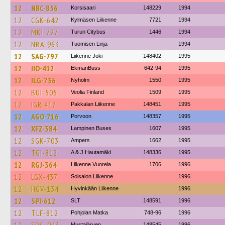
12
NBC-856
Korsisaari
148229
1994
12
CGK-642
Kylmäsen Liikenne
7721
1994
12
MKI-727
Turun Citybus
1446
1994
12
NBA-963
Tuomisen Linja
1994
12
SAG-797
Liikenne Joki
148402
1995
12
IIO-412
EkmanBuss
642-94
1995
12
ILG-736
Nyholm
1550
1995
12
BUI-505
Veolia Finland
1509
1995
12
IGR-417
Pakkalan Liikenne
148451
1995
12
AGO-716
Porvoon
148357
1995
12
XFZ-384
Lampinen Buses
1607
1995
12
SGK-703
Ampers
1662
1995
12
TGI-812
A & J Hautamäki
148336
1995
12
RGJ-364
Liikenne Vuorela
1706
1996
12
LGX-437
Soisalon Liikenne
1996
12
HGV-134
Hyvinkään Liikenne
1996
12
SPI-612
SLT
148591
1996
12
TLF-812
Pohjolan Matka
748-96
1996
Mustajärven
148545
1996