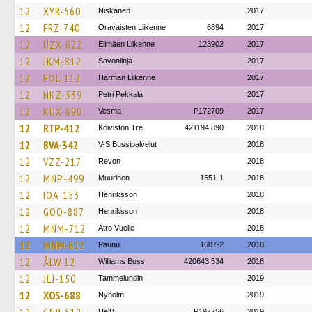
12
XYR-560
Niskanen
2017
12
FRZ-740
Oravaisten Liikenne
6894
2017
12
UZX-822
Elimäen Liikenne
123902
2017
12
JKM-812
Savonlinja
2017
12
EOL-112
Härmän Liikenne
2017
12
NKZ-339
Petri Pekkala
2017
12
KUX-890
Vesma
P172709
2017
12
RTP-412
Koiviston Tre
421194 890
2018
12
BVA-342
V-S Bussipalvelut
2018
12
VZZ-217
Revon
2018
12
MNP-499
Muurinen
1651-1
2018
12
IOA-153
Henriksson
2018
12
GOO-887
Henriksson
2018
12
MNM-712
Atro Vuolle
2018
12
MNM-612
Paunu
1687-2
2018
12
ÅLW 12
Williams Buss
420643 534
2018
12
JLJ-150
Tammelundin
2019
12
XOS-688
Nyholm
2019
HelB
P197756
2019