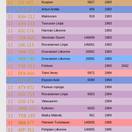
12
SJS-563
Kuopion
5827
1983
12
TTT-312
Artturi Anttila
905
1983
12
KHH-212
Makkonen
818
1983
12
XHH-138
Tourusen Linjat
1983
12
ASC-176
Härmän Liikenne
1983
12
TUK-600
Varsinais-Suomi
146659
1983
12
LHK-113
Rovaniemen Linjat
146661
1983
12
VMR-710
Oravaisten Liikenne
20091
1983
12
VMR-799
Oravaisten Liikenne
20091
1983
12
TUE-512
Förbom
1983
2002
12
RKN-666
Toimi Vento
5971
1984
12
AUS-412
Espoon Auto
6090
1984
12
ATV-832
Разные города
1984
12
USU-719
Rovaniemen Linjat
6053
1984
12
USK-176
Viitasaaren
1984
12
OMN-312
Kyllonen
6032
1984
12
TOB-180
Matka Mäkelä
951
1984
12
ONA-377
Hämeen Turistiauto
146835
1985
12
AVP-912
Pohjolan Liikenne
146855
1985