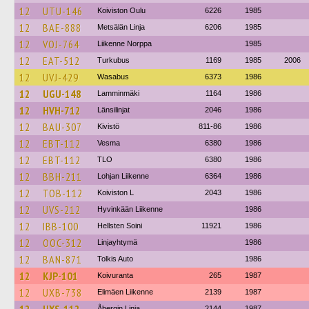
12
UTU-146
Koiviston Oulu
6226
1985
12
BAE-888
Metsälän Linja
6206
1985
12
VOJ-764
Liikenne Norppa
1985
12
EAT-512
Turkubus
1169
1985
2006
12
UVJ-429
Wasabus
6373
1986
12
UGU-148
Lamminmäki
1164
1986
12
HVH-712
Länsilinjat
2046
1986
12
BAU-307
Kivistö
811-86
1986
12
EBT-112
Vesma
6380
1986
12
EBT-112
TLO
6380
1986
12
BBH-211
Lohjan Liikenne
6364
1986
12
TOB-112
Koiviston L
2043
1986
12
UVS-212
Hyvinkään Liikenne
1986
12
IBB-100
Hellsten Soini
11921
1986
12
OOC-312
Linjayhtymä
1986
12
BAN-871
Tolkis Auto
1986
12
KJP-101
Koivuranta
265
1987
12
UXB-738
Elimäen Liikenne
2139
1987
Åbergin Linja
2144
1987