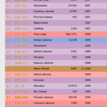
12
UXS-112
12
VSE-812
Westerlines
147255
1987
12
ZHO-651
Uusimaa, прочие
12759
1987
12
ZAP-412
Porvoon kirjasto
418
1987
12
EEJ-212
Matka-Autot
1987
12
UXB-712
Lähilinjat
2156
1987
12
EJO-412
Porin Linjat
508 / 071
1988
12
ZCJ-454
Sirolan Liikenne
113-88
1988
12
ZBU-612
Ventoniemi
1988
12
EHB-812
Vainion Liikenne
2191
1988
12
OPN-502
Nevakivi
522
1988
12
ORM-612
Kainuun Liikenne
1988
12
EKA-735
Mikko Rindell
6865
12.1988
12
IEM-212
Vekka Liikenne
1989
12
MJN-447
Kosonen
1989
12
JJS-29
Wasabus
147573
1989
12
KYF-219
ML-Charter
703
1989
12
EFM-958
Pekolan Liikenne
292-90
1990
12
BFH-924
Lehtosen Liikenne
7185
1990