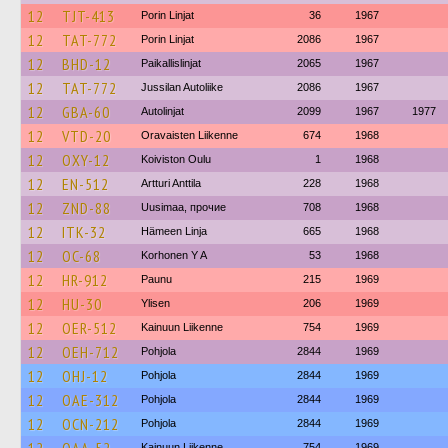
12
TJT-413
Porin Linjat
36
1967
12
TAT-772
Porin Linjat
2086
1967
12
BHD-12
Paikallislinjat
2065
1967
12
TAT-772
Jussilan Autoliike
2086
1967
12
GBA-60
Autolinjat
2099
1967
1977
12
VTD-20
Oravaisten Liikenne
674
1968
12
OXY-12
Koiviston Oulu
1
1968
12
EN-512
Artturi Anttila
228
1968
12
ZND-88
Uusimaa, прочие
708
1968
12
ITK-32
Hämeen Linja
665
1968
12
OC-68
Korhonen Y A
53
1968
12
HR-912
Paunu
215
1969
12
HU-30
Ylisen
206
1969
12
OER-512
Kainuun Liikenne
754
1969
12
OEH-712
Pohjola
2844
1969
12
OHJ-12
Pohjola
2844
1969
12
OAE-312
Pohjola
2844
1969
12
OCN-212
Pohjola
2844
1969
Kainuun Liikenne
754
1969