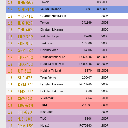
12
NNG-502
Tokee
08.2005
12
XOB-150
Vekka Liikenne
3297
09.2005
12
MKI-711
Charter Hekkanen
2006
12
HJG-829
Tokee
241169
2006
12
THI-402
Elimäen Liikenne
2006
12
FHP-349
Sukulan Linja
112-06
2006
12
ERF-912
Turkubus
132-06
2006
12
GGY-284
Haldin&Rose
114-06
2006
12
RPX-780
Rautalammin Auto
P060946
04.2006
12
RPX-780
Rautalammin Auto
P060946
04.2006
12
JJT-312
Nobina Finland
3670
06.2006
12
SLF-476
Toimi Vento
286-07
2007
12
GKM-311
Lyttylän Liikenne
P073265
2007
12
SMX-735
Pekolan Liikenne
3868
2007
12
XEY-412
V. Alamäki
3664
2007
12
EBG-634
TuKL
250-07
2007
12
FIH-620
Niskanen
2007
12
NJS-188
TLO
6506
2007
12
FMV-139
Kivistö
P073963
2007