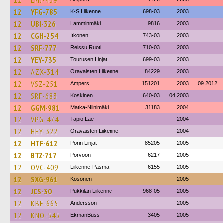
12
LMJ-459
12
YFG-785
K-S Liikenne
698-03
2003
12
UBI-326
Lamminmäki
9816
2003
12
CGH-254
Itkonen
743-03
2003
12
SRF-777
Reissu Ruoti
710-03
2003
12
YEY-735
Tourusen Linjat
699-03
2003
12
AZX-314
Oravaisten Liikenne
84229
2003
12
VSZ-251
Ampers
151201
2003
09.2012
12
SRF-683
Koskinen
640-03
04.2003
12
GGM-981
Matka-Niinimäki
31183
2004
12
VPG-474
Tapio Lae
2004
12
HEY-322
Oravaisten Liikenne
2004
12
HTF-612
Porin Linjat
85205
2005
12
BTZ-717
Porvoon
6217
2005
12
OVC-409
Liikenne-Pasma
6155
2005
12
SXG-961
Kosonen
2005
12
JCS-30
Pukkilan Liikenne
968-05
2005
12
KBF-665
Andersson
2005
12
KNO-545
EkmanBuss
3405
2005