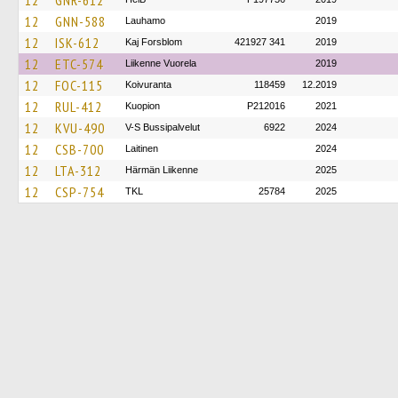
12
GNR-612
12
GNN-588
Lauhamo
2019
12
ISK-612
Kaj Forsblom
421927 341
2019
12
ETC-574
Liikenne Vuorela
2019
12
FOC-115
Koivuranta
118459
12.2019
12
RUL-412
Kuopion
P212016
2021
12
KVU-490
V-S Bussipalvelut
6922
2024
12
CSB-700
Laitinen
2024
12
LTA-312
Härmän Liikenne
2025
12
CSP-754
TKL
25784
2025