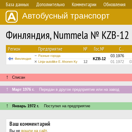
База данных
Дополнительно
Комментарии
Обновления
Автобусный транспорт
Финляндия, Nummela № KZB-12
Регион
Предприятие
№
Гос.№
С...
03.1976
Разные города
KZB-12
Финляндия
12
01.1972
0
Linja-autoliike E. Ahonen Ky
↑
Списан
↑
Март 1976 г.
Передан в другое предприятие или на завод
↑
Январь 1972 г.
Поступил на предприятие
Ваш комментарий
Вы не
вошли на сайт
.