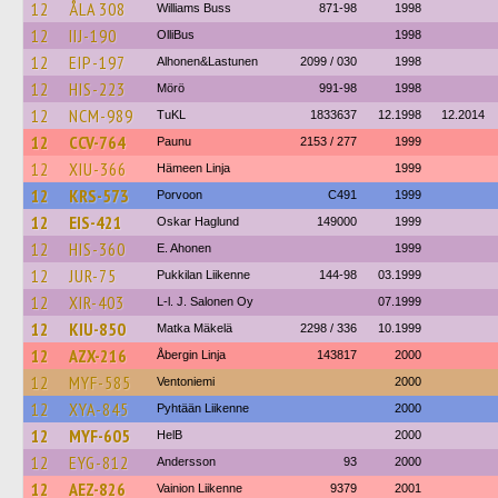
12
ÅLA 308
Williams Buss
871-98
1998
12
IIJ-190
OlliBus
1998
12
EIP-197
Alhonen&Lastunen
2099 / 030
1998
12
HIS-223
Mörö
991-98
1998
12
NCM-989
TuKL
1833637
12.1998
12.2014
12
CCV-764
Paunu
2153 / 277
1999
12
XIU-366
Hämeen Linja
1999
12
KRS-573
Porvoon
C491
1999
12
EIS-421
Oskar Haglund
149000
1999
12
HIS-360
E. Ahonen
1999
12
JUR-75
Pukkilan Liikenne
144-98
03.1999
12
XIR-403
L-l. J. Salonen Oy
07.1999
12
KIU-850
Matka Mäkelä
2298 / 336
10.1999
12
AZX-216
Åbergin Linja
143817
2000
12
MYF-585
Ventoniemi
2000
12
XYA-845
Pyhtään Liikenne
2000
12
MYF-605
HelB
2000
12
EYG-812
Andersson
93
2000
12
AEZ-826
Vainion Liikenne
9379
2001