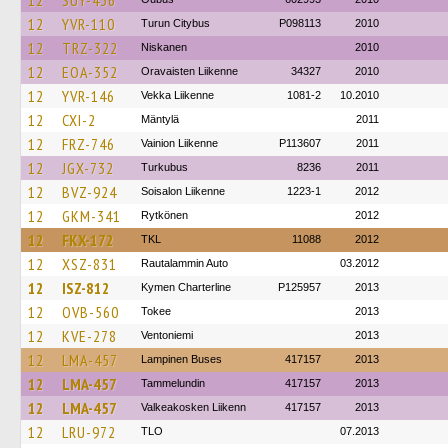
12
SUY-436
12
YVR-110
Turun Citybus
P098113
2010
12
TRZ-322
Niskanen
2010
12
EOA-352
Oravaisten Liikenne
34327
2010
12
YVR-146
Vekka Liikenne
1081-2
10.2010
12
CXI-2
Mäntylä
2011
12
FRZ-746
Vainion Liikenne
P113607
2011
12
JGX-732
Turkubus
8236
2011
12
BVZ-924
Soisalon Liikenne
1223-1
2012
12
GKM-341
Rytkönen
2012
12
FKX-172
TKL
11088
2012
12
XSZ-831
Rautalammin Auto
03.2012
12
ISZ-812
Kymen Charterline
P125957
2013
12
OVB-560
Tokee
2013
12
KVE-278
Ventoniemi
2013
12
LMA-457
Lampinen Buses
417157
2013
12
LMA-457
Tammelundin
417157
2013
12
LMA-457
Valkeakosken Liikenn
417157
2013
12
LRU-972
TLO
07.2013