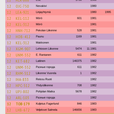
12
HLR-666
12
OJC-750
Nevakivi
1980
12
LEA-921
Linjayhtymä
1980
1995
12
KEL-112
Mörö
601
1981
12
KEL-312
Mörö
1981
12
HNH-712
Pekolan Liikenne
528
1981
12
HOB-412
Paunu
1169
1981
12
KEL-312
Makkonen
1981
12
XGM-907
Lehtosen Liikenne
5474
11.1981
12
UNM-552
E. Rantanen
611
1982
12
KET-682
Laitinen
146375
1982
12
UNM-552
Разные города
611
1982
12
RHM-512
Liikenne Vuorela
1
1982
12
IHA-833
Reissu Ruoti
1982
12
HPC-512
Yhdysliikenne
708
1982
12
UPJ-802
Pohjolan Matka
5678
1982
12
ARL-103
Разные города
1982
12
TOB-179
Kuljetus Fagerlund
846
1983
12
LHB-672
Veljekset Salmela
146656
1983