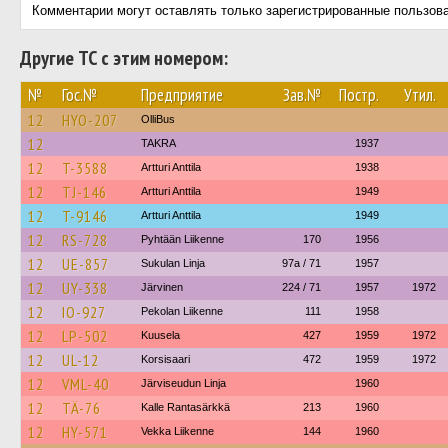
Комментарии могут оставлять только зарегистрированные пользов
Другие ТС с этим номером:
№
Гос.№
Предприятие
Зав.№
Постр.
Утил.
12
HYO-207
OlliBus
12
TAKRA
1937
12
T-3588
Artturi Anttila
1938
12
TJ-146
Artturi Anttila
1949
12
T-9146
Artturi Anttila
1949
12
RS-728
Pyhtään Liikenne
170
1956
12
UE-857
Sukulan Linja
97a / 71
1957
12
UY-338
Järvinen
224 / 71
1957
1972
12
IO-927
Pekolan Liikenne
111
1958
12
LP-502
Kuusela
427
1959
1972
12
UL-12
Korsisaari
472
1959
1972
12
VML-40
Järviseudun Linja
1960
12
TÄ-76
Kalle Rantasärkkä
213
1960
12
HY-571
Vekka Liikenne
144
1960