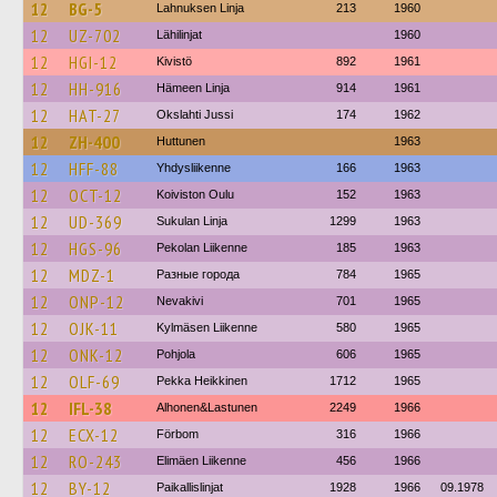
12
BG-5
Lahnuksen Linja
213
1960
12
UZ-702
Lähilinjat
1960
12
HGI-12
Kivistö
892
1961
12
HH-916
Hämeen Linja
914
1961
12
HAT-27
Okslahti Jussi
174
1962
12
ZH-400
Huttunen
1963
12
HFF-88
Yhdysliikenne
166
1963
12
OCT-12
Koiviston Oulu
152
1963
12
UD-369
Sukulan Linja
1299
1963
12
HGS-96
Pekolan Liikenne
185
1963
12
MDZ-1
Разные города
784
1965
12
ONP-12
Nevakivi
701
1965
12
OJK-11
Kylmäsen Liikenne
580
1965
12
ONK-12
Pohjola
606
1965
12
OLF-69
Pekka Heikkinen
1712
1965
12
IFL-38
Alhonen&Lastunen
2249
1966
12
ECX-12
Förbom
316
1966
12
RO-243
Elimäen Liikenne
456
1966
12
BY-12
Paikallislinjat
1928
1966
09.1978