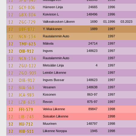
12
SPG-943
12
GCY-806
Hämeen Linja
24665
1996
12
GBX-804
Koiviston L
148496
1996
12
ZGC-729
Valkeakosken Liikenn
1690
01.1996
03.2023
12
UBF-872
Y. Makkonen
1889
1997
12
NCN-134
Rautalammin Auto
1997
12
TMF-625
Mäkela
24714
1997
12
OIB-912
Ingves
148623
1997
12
NCN-134
Rautalammin Auto
1997
12
ZGU-122
Metsälän Linja
4
1997
12
ZGO-903
Leiniön Liikenne
1997
12
OIB-912
Ingves Bussar
148623
1997
12
BIA-563
Vesanen
148638
1997
12
JCA-983
Kosonen
863-97
1997
12
LZB-623
Revon
875-97
1997
12
FFI-579
Vekka Liikenne
89847
1998
12
LIB-743
Soisalon Liikenne
1998
12
HIJ-712
Muurinen
148797
1998
12
HIB-511
Liikenne Norppa
1945
1998