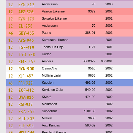
12
EYG-812
Andersson
93
2000
12
AEZ-826
Vainion Liikenne
9379
2001
12
RYN-175
Soisalon Liikenne
2001
12
ZIJ-238
Andersson
70
2001
46
GBY-463
Paunu
388-01
2001
12
AYS-946
Kamusen Liikenne
2001
12
TSF-419
Joensuun Linja
1127
2001
12
TYO-580
Kutilan
2001
12
XMX-357
Ampers
S000327
06.2001
12
RYN-900
Osmo Aho
9510
2002
12
XJF-487
Möllärin Linjat
9658
2002
46
FFJ-922
Kuopion
491-02
2002
12
ZOF-412
Koiviston Oulu
540-02
2002
12
UYA-813
Kivistö
474-02
2002
12
RSI-932
Makkonen
2002
12
SKA-852
Sundellbus
P010186
2002
12
MLT-802
Mäkela
9630
2002
12
SLF-398
Antti Kangas
588-02
2002
46
NFU-946
Pekolan Liikenne
2002