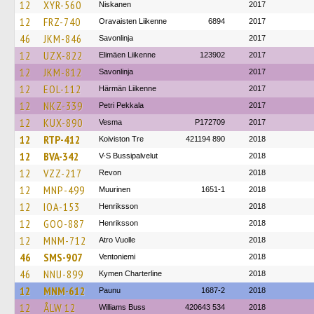
12
XYR-560
Niskanen
2017
12
FRZ-740
Oravaisten Liikenne
6894
2017
46
JKM-846
Savonlinja
2017
12
UZX-822
Elimäen Liikenne
123902
2017
12
JKM-812
Savonlinja
2017
12
EOL-112
Härmän Liikenne
2017
12
NKZ-339
Petri Pekkala
2017
12
KUX-890
Vesma
P172709
2017
12
RTP-412
Koiviston Tre
421194 890
2018
12
BVA-342
V-S Bussipalvelut
2018
12
VZZ-217
Revon
2018
12
MNP-499
Muurinen
1651-1
2018
12
IOA-153
Henriksson
2018
12
GOO-887
Henriksson
2018
12
MNM-712
Atro Vuolle
2018
46
SMS-907
Ventoniemi
2018
46
NNU-899
Kymen Charterline
2018
12
MNM-612
Paunu
1687-2
2018
12
ÅLW 12
Williams Buss
420643 534
2018