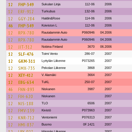
12
FHP-349
Sukulan Linja
112-06
2006
12
ERF-912
Turkubus
132-06
2006
12
GGY-284
Haldin&Rose
114-06
2006
46
FHP-349
Koiviston L
112-06
2006
12
RPX-780
Rautalammin Auto
P060946
04.2006
12
RPX-780
Rautalammin Auto
P060946
04.2006
12
JJT-312
Nobina Finland
3670
06.2006
12
SLF-476
Toimi Vento
286-07
2007
12
GKM-311
Lyttylän Liikenne
P073265
2007
12
SMX-735
Pekolan Liikenne
3868
2007
12
XEY-412
V. Alamäki
3664
2007
12
EBG-634
TuKL
250-07
2007
46
FNN-893
Niskanen
3987
2007
12
FIH-620
Niskanen
2007
12
NJS-188
TLO
6506
2007
12
FMV-139
Kivistö
P073963
2007
12
KNR-712
Ventoniemi
P076313
2007
12
HMI-837
Busmo
0F.1421
2007
12
LRY-927
Härmän Liikenne
2007