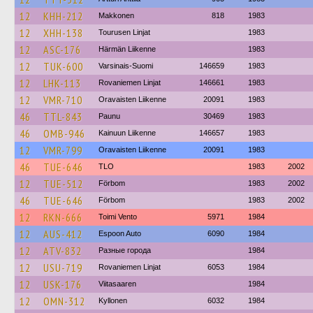
12
KHH-212
Makkonen
818
1983
12
XHH-138
Tourusen Linjat
1983
12
ASC-176
Härmän Liikenne
1983
12
TUK-600
Varsinais-Suomi
146659
1983
12
LHK-113
Rovaniemen Linjat
146661
1983
12
VMR-710
Oravaisten Liikenne
20091
1983
46
TTL-843
Paunu
30469
1983
46
OMB-946
Kainuun Liikenne
146657
1983
12
VMR-799
Oravaisten Liikenne
20091
1983
46
TUE-646
TLO
1983
2002
12
TUE-512
Förbom
1983
2002
46
TUE-646
Förbom
1983
2002
12
RKN-666
Toimi Vento
5971
1984
12
AUS-412
Espoon Auto
6090
1984
12
ATV-832
Разные города
1984
12
USU-719
Rovaniemen Linjat
6053
1984
12
USK-176
Viitasaaren
1984
12
OMN-312
Kyllonen
6032
1984