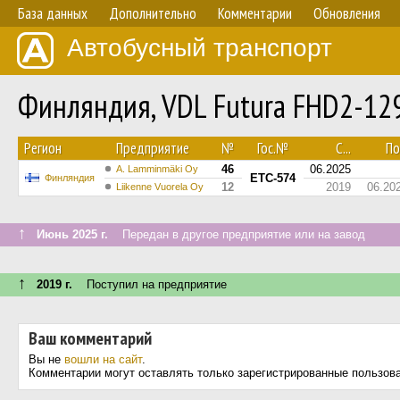
База данных
Дополнительно
Комментарии
Обновления
Автобусный транспорт
Финляндия, VDL Futura FHD2-12
Регион
Предприятие
№
Гос.№
С...
По.
46
06.2025
A. Lamminmäki Oy
ETC-574
Финляндия
12
2019
06.20
Liikenne Vuorela Oy
↑
Июнь 2025 г.
Передан в другое предприятие или на завод
↑
2019 г.
Поступил на предприятие
Ваш комментарий
Вы не
вошли на сайт
.
Комментарии могут оставлять только зарегистрированные пользов