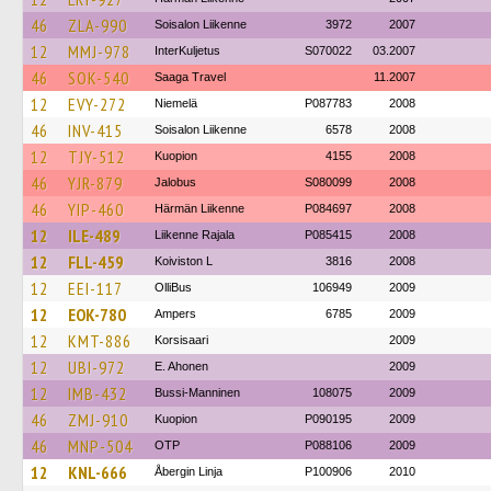
46
ZLA-990
Soisalon Liikenne
3972
2007
12
MMJ-978
InterKuljetus
S070022
03.2007
46
SOK-540
Saaga Travel
11.2007
12
EVY-272
Niemelä
P087783
2008
46
INV-415
Soisalon Liikenne
6578
2008
12
TJY-512
Kuopion
4155
2008
46
YJR-879
Jalobus
S080099
2008
46
YIP-460
Härmän Liikenne
P084697
2008
12
ILE-489
Liikenne Rajala
P085415
2008
12
FLL-459
Koiviston L
3816
2008
12
EEI-117
OlliBus
106949
2009
12
EOK-780
Ampers
6785
2009
12
KMT-886
Korsisaari
2009
12
UBI-972
E. Ahonen
2009
12
IMB-432
Bussi-Manninen
108075
2009
46
ZMJ-910
Kuopion
P090195
2009
46
MNP-504
OTP
P088106
2009
12
KNL-666
Åbergin Linja
P100906
2010