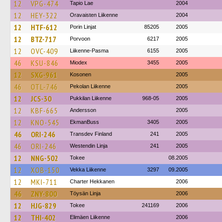
12
VPG-474
Tapio Lae
2004
12
HEY-322
Oravaisten Liikenne
2004
12
HTF-612
Porin Linjat
85205
2005
12
BTZ-717
Porvoon
6217
2005
12
OVC-409
Liikenne-Pasma
6155
2005
46
KSU-846
Miodex
3455
2005
12
SXG-961
Kosonen
2005
46
OTL-746
Pekolan Liikenne
2005
12
JCS-30
Pukkilan Liikenne
968-05
2005
12
KBF-665
Andersson
2005
12
KNO-545
EkmanBuss
3405
2005
46
ORI-246
Transdev Finland
241
2005
46
ORI-246
Westendin Linja
241
2005
12
NNG-502
Tokee
08.2005
12
XOB-150
Vekka Liikenne
3297
09.2005
12
MKI-711
Charter Hekkanen
2006
46
ZNY-800
Töysän Linja
2006
12
HJG-829
Tokee
241169
2006
12
THI-402
Elimäen Liikenne
2006