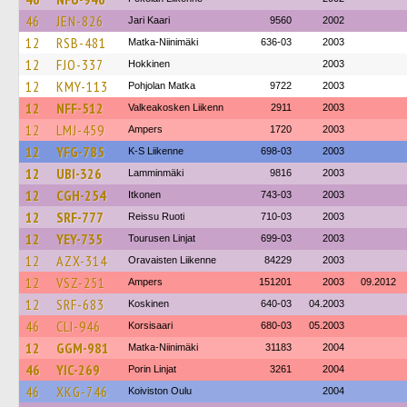
46
JEN-826
Jari Kaari
9560
2002
12
RSB-481
Matka-Niinimäki
636-03
2003
12
FJO-337
Hokkinen
2003
12
KMY-113
Pohjolan Matka
9722
2003
12
NFF-512
Valkeakosken Liikenn
2911
2003
12
LMJ-459
Ampers
1720
2003
12
YFG-785
K-S Liikenne
698-03
2003
12
UBI-326
Lamminmäki
9816
2003
12
CGH-254
Itkonen
743-03
2003
12
SRF-777
Reissu Ruoti
710-03
2003
12
YEY-735
Tourusen Linjat
699-03
2003
12
AZX-314
Oravaisten Liikenne
84229
2003
12
VSZ-251
Ampers
151201
2003
09.2012
12
SRF-683
Koskinen
640-03
04.2003
46
CLI-946
Korsisaari
680-03
05.2003
12
GGM-981
Matka-Niinimäki
31183
2004
46
YIC-269
Porin Linjat
3261
2004
46
XKG-746
Koiviston Oulu
2004