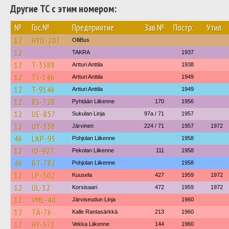
Другие ТС с этим номером:
№
Гос.№
Предприятие
Зав.№
Постр.
Утил.
12
HYO-207
OlliBus
12
TAKRA
1937
12
T-3588
Artturi Anttila
1938
12
TJ-146
Artturi Anttila
1949
12
T-9146
Artturi Anttila
1949
12
RS-728
Pyhtään Liikenne
170
1956
12
UE-857
Sukulan Linja
97a / 71
1957
12
UY-338
Järvinen
224 / 71
1957
1972
46
LAP-95
Pohjolan Liikenne
1958
12
IO-927
Pekolan Liikenne
111
1958
46
BT-782
Pohjolan Liikenne
1958
12
LP-502
Kuusela
427
1959
1972
12
UL-12
Korsisaari
472
1959
1972
12
VML-40
Järviseudun Linja
1960
12
TÄ-76
Kalle Rantasärkkä
213
1960
12
HY-571
Vekka Liikenne
144
1960