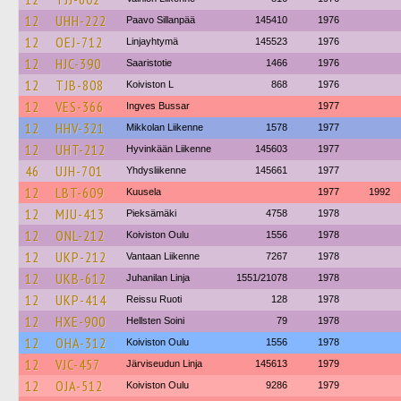
12
UHH-222
Paavo Sillanpää
145410
1976
12
OEJ-712
Linjayhtymä
145523
1976
12
HJC-390
Saaristotie
1466
1976
12
TJB-808
Koiviston L
868
1976
12
VES-366
Ingves Bussar
1977
12
HHV-321
Mikkolan Liikenne
1578
1977
12
UHT-212
Hyvinkään Liikenne
145603
1977
46
UJH-701
Yhdysliikenne
145661
1977
12
LBT-609
Kuusela
1977
1992
12
MJU-413
Pieksämäki
4758
1978
12
ONL-212
Koiviston Oulu
1556
1978
12
UKP-212
Vantaan Liikenne
7267
1978
12
UKB-612
Juhanilan Linja
1551/21078
1978
12
UKP-414
Reissu Ruoti
128
1978
12
HXE-900
Hellsten Soini
79
1978
12
OHA-312
Koiviston Oulu
1556
1978
12
VJC-457
Järviseudun Linja
145613
1979
12
OJA-512
Koiviston Oulu
9286
1979