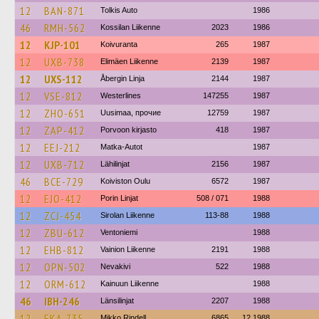
12
BAN-871
Tolkis Auto
1986
46
RMH-562
Kossilan Liikenne
2023
1986
12
KJP-101
Koivuranta
265
1987
12
UXB-738
Elimäen Liikenne
2139
1987
12
UXS-112
Åbergin Linja
2144
1987
12
VSE-812
Westerlines
147255
1987
12
ZHO-651
Uusimaa, прочие
12759
1987
12
ZAP-412
Porvoon kirjasto
418
1987
12
EEJ-212
Matka-Autot
1987
12
UXB-712
Lähilinjat
2156
1987
46
BCE-729
Koiviston Oulu
6572
1987
12
EJO-412
Porin Linjat
508 / 071
1988
12
ZCJ-454
Sirolan Liikenne
113-88
1988
12
ZBU-612
Ventoniemi
1988
12
EHB-812
Vainion Liikenne
2191
1988
12
OPN-502
Nevakivi
522
1988
12
ORM-612
Kainuun Liikenne
1988
46
IBH-246
Länsilinjat
2207
1988
12
EKA-735
Mikko Rindell
6865
12.1988