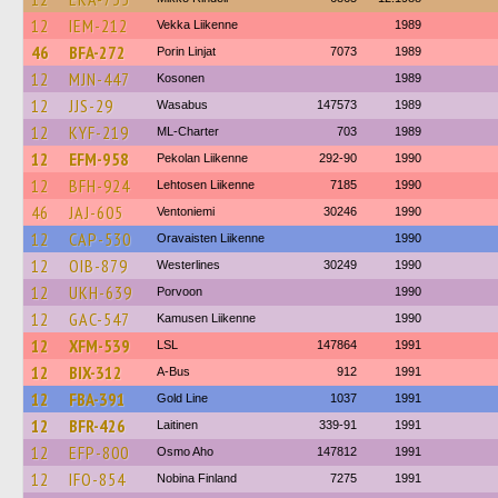
12
IEM-212
Vekka Liikenne
1989
46
BFA-272
Porin Linjat
7073
1989
12
MJN-447
Kosonen
1989
12
JJS-29
Wasabus
147573
1989
12
KYF-219
ML-Charter
703
1989
12
EFM-958
Pekolan Liikenne
292-90
1990
12
BFH-924
Lehtosen Liikenne
7185
1990
46
JAJ-605
Ventoniemi
30246
1990
12
CAP-530
Oravaisten Liikenne
1990
12
OIB-879
Westerlines
30249
1990
12
UKH-639
Porvoon
1990
12
GAC-547
Kamusen Liikenne
1990
12
XFM-539
LSL
147864
1991
12
BIX-312
A-Bus
912
1991
12
FBA-391
Gold Line
1037
1991
12
BFR-426
Laitinen
339-91
1991
12
EFP-800
Osmo Aho
147812
1991
12
IFO-854
Nobina Finland
7275
1991