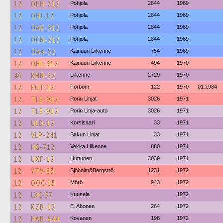
12
OEH-712
Pohjola
2844
1969
12
OHJ-12
Pohjola
2844
1969
12
OAE-312
Pohjola
2844
1969
12
OCN-212
Pohjola
2844
1969
12
OAA-52
Kainuun Liikenne
754
1969
12
OHL-312
Kainuun Liikenne
494
1970
46
BHN-32
Liikenne
2729
1970
12
EUT-12
Förbom
122
1970
01.1984
12
TLE-912
Porin Linjat
3026
1971
12
TLE-912
Porin Linja-auto
3026
1971
12
ULD-12
Korsisaari
33
1971
12
VLP-241
Sakun Linjat
33
1971
12
HG-712
Vekka Liikenne
880
1971
12
UXF-12
Huttunen
3039
1971
12
YTV-83
Sjöholm&Bergströ
1231
1972
12
OOC-15
Mörö
943
1972
12
LXC-57
Kuusela
1972
12
KZB-12
E. Ahonen
264
1972
12
HAB-644
Kovanen
198
1972