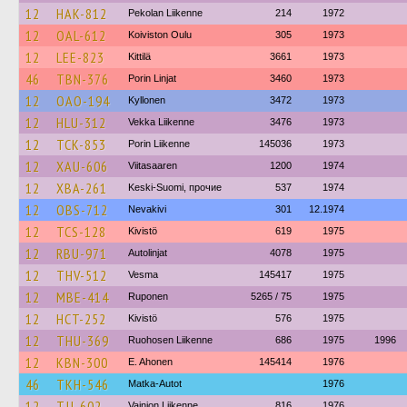
12
HAK-812
Pekolan Liikenne
214
1972
12
OAL-612
Koiviston Oulu
305
1973
12
LEE-823
Kittilä
3661
1973
46
TBN-376
Porin Linjat
3460
1973
12
OAO-194
Kyllonen
3472
1973
12
HLU-312
Vekka Liikenne
3476
1973
12
TCK-853
Porin Liikenne
145036
1973
12
XAU-606
Viitasaaren
1200
1974
12
XBA-261
Keski-Suomi, прочие
537
1974
12
OBS-712
Nevakivi
301
12.1974
12
TCS-128
Kivistö
619
1975
12
RBU-971
Autolinjat
4078
1975
12
THV-512
Vesma
145417
1975
12
MBE-414
Ruponen
5265 / 75
1975
12
HCT-252
Kivistö
576
1975
12
THU-369
Ruohosen Liikenne
686
1975
1996
12
KBN-300
E. Ahonen
145414
1976
46
TKH-546
Matka-Autot
1976
12
TJJ-602
Vainion Liikenne
816
1976