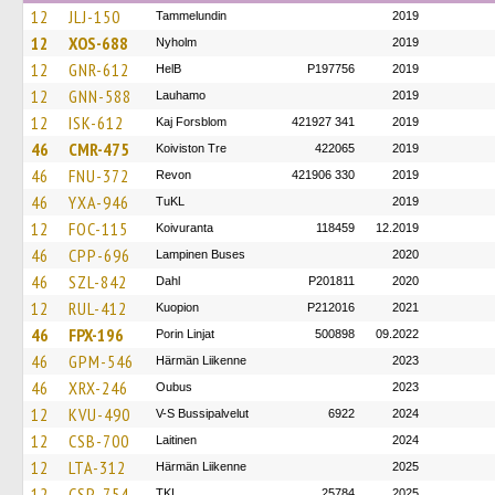
12
JLJ-150
Tammelundin
2019
12
XOS-688
Nyholm
2019
12
GNR-612
HelB
P197756
2019
12
GNN-588
Lauhamo
2019
12
ISK-612
Kaj Forsblom
421927 341
2019
46
CMR-475
Koiviston Tre
422065
2019
46
FNU-372
Revon
421906 330
2019
46
YXA-946
TuKL
2019
12
FOC-115
Koivuranta
118459
12.2019
46
CPP-696
Lampinen Buses
2020
46
SZL-842
Dahl
P201811
2020
12
RUL-412
Kuopion
P212016
2021
46
FPX-196
Porin Linjat
500898
09.2022
46
GPM-546
Härmän Liikenne
2023
46
XRX-246
Oubus
2023
12
KVU-490
V-S Bussipalvelut
6922
2024
12
CSB-700
Laitinen
2024
12
LTA-312
Härmän Liikenne
2025
12
CSP-754
TKL
25784
2025