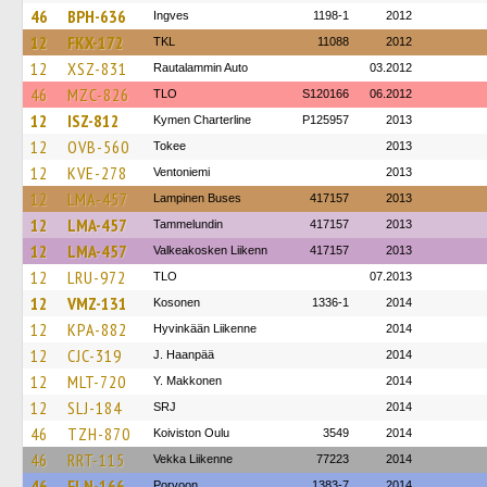
46
BPH-636
Ingves
1198-1
2012
12
FKX-172
TKL
11088
2012
12
XSZ-831
Rautalammin Auto
03.2012
46
MZC-826
TLO
S120166
06.2012
12
ISZ-812
Kymen Charterline
P125957
2013
12
OVB-560
Tokee
2013
12
KVE-278
Ventoniemi
2013
12
LMA-457
Lampinen Buses
417157
2013
12
LMA-457
Tammelundin
417157
2013
12
LMA-457
Valkeakosken Liikenn
417157
2013
12
LRU-972
TLO
07.2013
12
VMZ-131
Kosonen
1336-1
2014
12
KPA-882
Hyvinkään Liikenne
2014
12
CJC-319
J. Haanpää
2014
12
MLT-720
Y. Makkonen
2014
12
SLJ-184
SRJ
2014
46
TZH-870
Koiviston Oulu
3549
2014
46
RRT-115
Vekka Liikenne
77223
2014
46
FLN-166
Porvoon
1383-7
2014