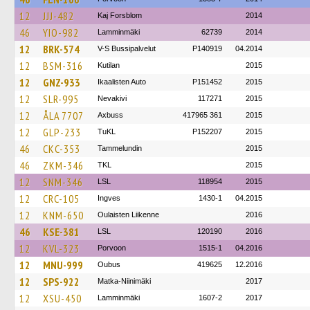
12
JJJ-482
Kaj Forsblom
2014
46
YIO-982
Lamminmäki
62739
2014
12
BRK-574
V-S Bussipalvelut
P140919
04.2014
12
BSM-316
Kutilan
2015
12
GNZ-933
Ikaalisten Auto
P151452
2015
12
SLR-995
Nevakivi
117271
2015
12
ÅLA 7707
Axbuss
417965 361
2015
12
GLP-233
TuKL
P152207
2015
46
CKC-353
Tammelundin
2015
46
ZKM-346
TKL
2015
12
SNM-346
LSL
118954
2015
12
CRC-105
Ingves
1430-1
04.2015
12
KNM-650
Oulaisten Liikenne
2016
46
KSE-381
LSL
120190
2016
12
KVL-323
Porvoon
1515-1
04.2016
12
MNU-999
Oubus
419625
12.2016
12
SPS-922
Matka-Niinimäki
2017
12
XSU-450
Lamminmäki
1607-2
2017