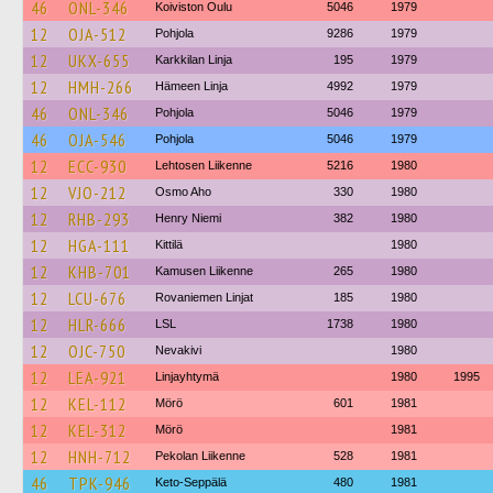
46
ONL-346
Koiviston Oulu
5046
1979
12
OJA-512
Pohjola
9286
1979
12
UKX-655
Karkkilan Linja
195
1979
12
HMH-266
Hämeen Linja
4992
1979
46
ONL-346
Pohjola
5046
1979
46
OJA-546
Pohjola
5046
1979
12
ECC-930
Lehtosen Liikenne
5216
1980
12
VJO-212
Osmo Aho
330
1980
12
RHB-293
Henry Niemi
382
1980
12
HGA-111
Kittilä
1980
12
KHB-701
Kamusen Liikenne
265
1980
12
LCU-676
Rovaniemen Linjat
185
1980
12
HLR-666
LSL
1738
1980
12
OJC-750
Nevakivi
1980
12
LEA-921
Linjayhtymä
1980
1995
12
KEL-112
Mörö
601
1981
12
KEL-312
Mörö
1981
12
HNH-712
Pekolan Liikenne
528
1981
46
TPK-946
Keto-Seppälä
480
1981