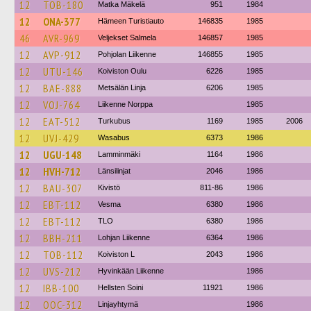
12
TOB-180
Matka Mäkelä
951
1984
12
ONA-377
Hämeen Turistiauto
146835
1985
46
AVR-969
Veljekset Salmela
146857
1985
12
AVP-912
Pohjolan Liikenne
146855
1985
12
UTU-146
Koiviston Oulu
6226
1985
12
BAE-888
Metsälän Linja
6206
1985
12
VOJ-764
Liikenne Norppa
1985
12
EAT-512
Turkubus
1169
1985
2006
12
UVJ-429
Wasabus
6373
1986
12
UGU-148
Lamminmäki
1164
1986
12
HVH-712
Länsilinjat
2046
1986
12
BAU-307
Kivistö
811-86
1986
12
EBT-112
Vesma
6380
1986
12
EBT-112
TLO
6380
1986
12
BBH-211
Lohjan Liikenne
6364
1986
12
TOB-112
Koiviston L
2043
1986
12
UVS-212
Hyvinkään Liikenne
1986
12
IBB-100
Hellsten Soini
11921
1986
12
OOC-312
Linjayhtymä
1986