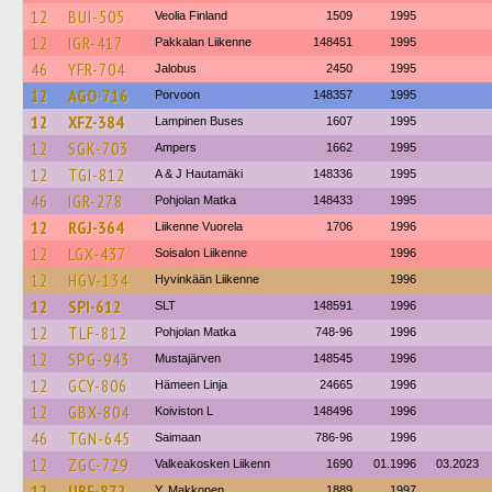
12
BUI-505
Veolia Finland
1509
1995
12
IGR-417
Pakkalan Liikenne
148451
1995
46
YFR-704
Jalobus
2450
1995
12
AGO-716
Porvoon
148357
1995
12
XFZ-384
Lampinen Buses
1607
1995
12
SGK-703
Ampers
1662
1995
12
TGI-812
A & J Hautamäki
148336
1995
46
IGR-278
Pohjolan Matka
148433
1995
12
RGJ-364
Liikenne Vuorela
1706
1996
12
LGX-437
Soisalon Liikenne
1996
12
HGV-134
Hyvinkään Liikenne
1996
12
SPI-612
SLT
148591
1996
12
TLF-812
Pohjolan Matka
748-96
1996
12
SPG-943
Mustajärven
148545
1996
12
GCY-806
Hämeen Linja
24665
1996
12
GBX-804
Koiviston L
148496
1996
46
TGN-645
Saimaan
786-96
1996
12
ZGC-729
Valkeakosken Liikenn
1690
01.1996
03.2023
12
UBF-872
Y. Makkonen
1889
1997