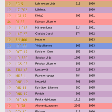
12
BG-5
Lahnuksen Linja
213
1960
12
UZ-702
Lähilinjat
1960
12
HGI-12
Kivistö
892
1961
46
OI-85
Kainuun Liikenne
1961
12
HH-916
Hämeen Linja
914
1961
12
HAT-27
Okslahti Jussi
174
1962
12
ZH-400
Huttunen
1963
12
HFF-88
Yhdysliikenne
166
1963
12
OCT-12
Koiviston Oulu
152
1963
12
UD-369
Sukulan Linja
1299
1963
12
HGS-96
Pekolan Liikenne
185
1963
46
TJM-46
Lauttakylän
227
1963
12
MDZ-1
Разные города
784
1965
12
ONP-12
Nevakivi
701
1965
12
OJK-11
Kylmäsen Liikenne
580
1965
12
ONK-12
Pohjola
606
1965
12
OLF-69
Pekka Heikkinen
1712
1965
12
IFL-38
Alhonen&Lastunen
2249
1966
12
ECX-12
Förbom
316
1966