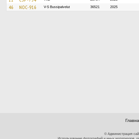
46
NOC-916
V-S Bussipalvelut
36521
2025
Главн
© Администрация сай
Использование фотографий и иных материалов, оп