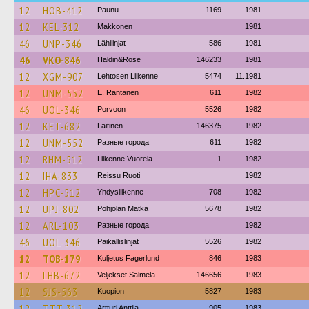
12
HOB-412
Paunu
1169
1981
12
KEL-312
Makkonen
1981
46
UNP-346
Lähilinjat
586
1981
46
VKO-846
Haldin&Rose
146233
1981
12
XGM-907
Lehtosen Liikenne
5474
11.1981
12
UNM-552
E. Rantanen
611
1982
46
UOL-346
Porvoon
5526
1982
12
KET-682
Laitinen
146375
1982
12
UNM-552
Разные города
611
1982
12
RHM-512
Liikenne Vuorela
1
1982
12
IHA-833
Reissu Ruoti
1982
12
HPC-512
Yhdysliikenne
708
1982
12
UPJ-802
Pohjolan Matka
5678
1982
12
ARL-103
Разные города
1982
46
UOL-346
Paikallislinjat
5526
1982
12
TOB-179
Kuljetus Fagerlund
846
1983
12
LHB-672
Veljekset Salmela
146656
1983
12
SJS-563
Kuopion
5827
1983
12
TTT-312
Artturi Anttila
905
1983