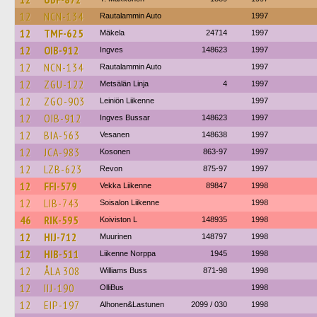
12
NCN-134
Rautalammin Auto
1997
12
TMF-625
Mäkela
24714
1997
12
OIB-912
Ingves
148623
1997
12
NCN-134
Rautalammin Auto
1997
12
ZGU-122
Metsälän Linja
4
1997
12
ZGO-903
Leiniön Liikenne
1997
12
OIB-912
Ingves Bussar
148623
1997
12
BIA-563
Vesanen
148638
1997
12
JCA-983
Kosonen
863-97
1997
12
LZB-623
Revon
875-97
1997
12
FFI-579
Vekka Liikenne
89847
1998
12
LIB-743
Soisalon Liikenne
1998
46
RIK-595
Koiviston L
148935
1998
12
HIJ-712
Muurinen
148797
1998
12
HIB-511
Liikenne Norppa
1945
1998
12
ÅLA 308
Williams Buss
871-98
1998
12
IIJ-190
OlliBus
1998
12
EIP-197
Alhonen&Lastunen
2099 / 030
1998