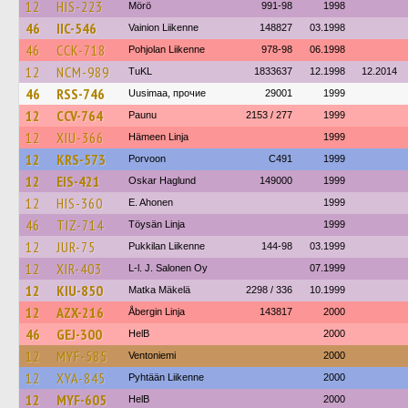
12
HIS-223
Mörö
991-98
1998
46
IIC-546
Vainion Liikenne
148827
03.1998
46
CCK-718
Pohjolan Liikenne
978-98
06.1998
12
NCM-989
TuKL
1833637
12.1998
12.2014
46
RSS-746
Uusimaa, прочие
29001
1999
12
CCV-764
Paunu
2153 / 277
1999
12
XIU-366
Hämeen Linja
1999
12
KRS-573
Porvoon
C491
1999
12
EIS-421
Oskar Haglund
149000
1999
12
HIS-360
E. Ahonen
1999
46
TIZ-714
Töysän Linja
1999
12
JUR-75
Pukkilan Liikenne
144-98
03.1999
12
XIR-403
L-l. J. Salonen Oy
07.1999
12
KIU-850
Matka Mäkelä
2298 / 336
10.1999
12
AZX-216
Åbergin Linja
143817
2000
46
GEJ-300
HelB
2000
12
MYF-585
Ventoniemi
2000
12
XYA-845
Pyhtään Liikenne
2000
12
MYF-605
HelB
2000