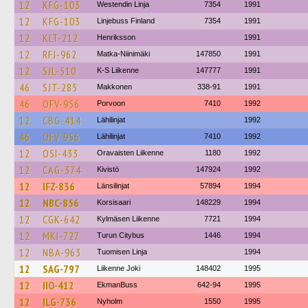
12
KFG-103
Westendin Linja
7354
1991
12
KFG-103
Linjebuss Finland
7354
1991
12
KLT-212
Henriksson
1991
12
RFJ-962
Matka-Niinimäki
147850
1991
12
SJL-510
K-S Liikenne
147777
1991
46
SJT-285
Makkonen
338-91
1991
46
OFV-956
Porvoon
7410
1992
12
CBG-414
Lähilinjat
1992
46
OFV-956
Lähilinjat
7410
1992
12
OSI-433
Oravaisten Liikenne
1180
1992
12
CAG-374
Kivistö
147924
1992
12
IFZ-836
Länsilinjat
57894
1994
12
NBC-856
Korsisaari
148229
1994
12
CGK-642
Kylmäsen Liikenne
7721
1994
12
MKI-727
Turun Citybus
1446
1994
12
NBA-963
Tuomisen Linja
1994
12
SAG-797
Liikenne Joki
148402
1995
12
IIO-412
EkmanBuss
642-94
1995
12
ILG-736
Nyholm
1550
1995