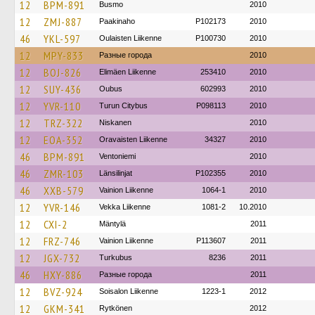
12
BPM-891
Busmo
2010
12
ZMJ-887
Paakinaho
P102173
2010
46
YKL-597
Oulaisten Liikenne
P100730
2010
12
MPY-833
Разные города
2010
12
BOJ-826
Elimäen Liikenne
253410
2010
12
SUY-436
Oubus
602993
2010
12
YVR-110
Turun Citybus
P098113
2010
12
TRZ-322
Niskanen
2010
12
EOA-352
Oravaisten Liikenne
34327
2010
46
BPM-891
Ventoniemi
2010
46
ZMR-103
Länsilinjat
P102355
2010
46
XXB-579
Vainion Liikenne
1064-1
2010
12
YVR-146
Vekka Liikenne
1081-2
10.2010
12
CXI-2
Mäntylä
2011
12
FRZ-746
Vainion Liikenne
P113607
2011
12
JGX-732
Turkubus
8236
2011
46
HXY-886
Разные города
2011
12
BVZ-924
Soisalon Liikenne
1223-1
2012
12
GKM-341
Rytkönen
2012