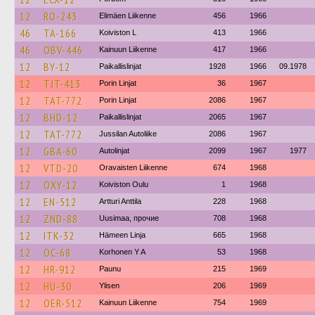
12
RO-243
Elimäen Liikenne
456
1966
46
TA-166
Koiviston L
413
1966
46
OBV-446
Kainuun Liikenne
417
1966
12
BY-12
Paikallislinjat
1928
1966
09.1978
12
TJT-413
Porin Linjat
36
1967
12
TAT-772
Porin Linjat
2086
1967
12
BHD-12
Paikallislinjat
2065
1967
12
TAT-772
Jussilan Autoliike
2086
1967
12
GBA-60
Autolinjat
2099
1967
1977
12
VTD-20
Oravaisten Liikenne
674
1968
12
OXY-12
Koiviston Oulu
1
1968
12
EN-512
Artturi Anttila
228
1968
12
ZND-88
Uusimaa, прочие
708
1968
12
ITK-32
Hämeen Linja
665
1968
12
OC-68
Korhonen Y A
53
1968
12
HR-912
Paunu
215
1969
12
HU-30
Ylisen
206
1969
12
OER-512
Kainuun Liikenne
754
1969