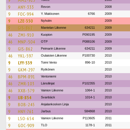
9
MMZ-923
9
ANY-333
Revon
2008
9
FOC-994
Y. Makkonen
6766
2009
9
LZE-350
Nyholm
2009
9
GIS-862
Mantelan Liikenne
634211
2009
46
ZMJ-910
Kuopion
P090195
2009
46
MNP-504
OTP
P088106
2009
9
GIS-862
Peimarin Liikenne
634211
2009
46
YKL-597
Oulaisten Liikenne
P100730
2010
9
LYY-539
Toimi Vento
896-10
2010
9
GKM-297
Rytkönen
2010
46
BPM-891
Ventoniemi
2010
46
ZMR-103
Länsilinjat
P102355
2010
46
XXB-579
Vainion Liikenne
1064-1
2010
9
IJB-854
Svanbäck
1014-1
2010
9
BOB-245
Anjalankosken Linja
2010
9
HNY-761
Jarbus
584868
2010
9
LSO-654
Vainion Liikenne
P113605
2011
9
GOC-909
TLO
1178-1
2011