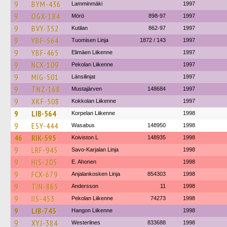
9
BYM-436
Lamminmäki
1997
9
OGX-184
Mörö
898-97
1997
9
BVY-352
Kutilan
862-97
1997
9
YBF-564
Tuomisen Linja
1872 / 143
1997
9
YBF-465
Elimäen Liikenne
1997
9
NCX-109
Pekolan Liikenne
1997
9
MIG-501
Länsilinjat
1997
9
TNZ-168
Mustajärven
148684
1997
9
XKF-508
Kokkolan Liikenne
1997
9
LIB-564
Korpelan Liikenne
1998
9
ESY-444
Wasabus
148950
1998
46
RIK-595
Koiviston L
148935
1998
9
LRF-945
Savo-Karjalan Linja
1998
9
HIS-205
E. Ahonen
1998
9
FCX-679
Anjalankosken Linja
854303
1998
9
TIN-865
Andersson
11
1998
9
IIS-453
Pekolan Liikenne
74273
1998
9
LIB-743
Hangon Liikenne
1998
9
XYJ-384
Westerlines
833688
1998