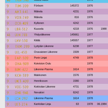
46
TKH-546
9
TJM-209
Förbom
145372
1976
9
AHT-641
Mäkela
4231
1976
9
VOX-749
Mäkela
816
1976
9
OCX-419
Kyllonen
4242
1976
9
LBR-312
Kuusela
4218
1976
1988
46
UJH-701
Yhdysliikenne
145661
1977
9
LHV-530
Kittilä
145557
1977
9
TKM-299
Lyttylän Liikenne
6238
1977
9
UJL-450
Oravaisten Liikenne
1509
1977
9
EAP-509
Porin Linjat
4749
1978
9
OHA-909
Koiviston Oulu
1978
9
BIM-422
Liikenne-Pasma
1614
1978
9
KCH-389
Makkonen
1576
1978
9
UKT-409
Henriksson
1580
1978
9
VOE-509
Kokkolan Liikenne
4731
1978
9
OHE-941
Nevakivi
8242
1978
9
LCH-292
Liikenne-Pasma
1614
1978
9
UJT-274
Karkkilan Linja
63
1978
06.1984