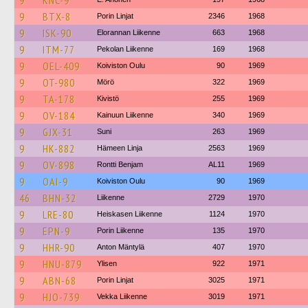
9
KNC-9
9
BTX-8
Porin Linjat
2346
1968
9
ISK-90
Elorannan Liikenne
663
1968
9
ITM-77
Pekolan Liikenne
169
1968
9
OEL-409
Koiviston Oulu
90
1969
9
OT-980
Mörö
322
1969
9
TA-178
Kivistö
255
1969
9
OV-184
Kainuun Liikenne
340
1969
9
GJX-31
Suni
263
1969
9
HK-882
Hämeen Linja
2563
1969
9
OV-898
Rontti Benjam
AL11
1969
9
OAI-9
Koiviston Oulu
90
1969
46
BHN-32
Liikenne
2729
1970
9
LRE-80
Heiskasen Liikenne
1124
1970
9
EPN-9
Porin Liikenne
135
1970
9
HHR-90
Anton Mäntylä
407
1970
9
HNU-879
Ylisen
922
1971
9
ABN-68
Porin Linjat
3025
1971
9
HJO-739
Vekka Liikenne
3019
1971