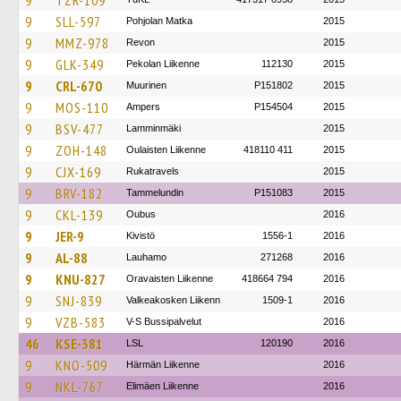
9
TZR-109
9
SLL-597
Pohjolan Matka
2015
9
MMZ-978
Revon
2015
9
GLK-349
Pekolan Liikenne
112130
2015
9
CRL-670
Muurinen
P151802
2015
9
MOS-110
Ampers
P154504
2015
9
BSV-477
Lamminmäki
2015
9
ZOH-148
Oulaisten Liikenne
418110 411
2015
9
CJX-169
Rukatravels
2015
9
BRV-182
Tammelundin
P151083
2015
9
CKL-139
Oubus
2016
9
JER-9
Kivistö
1556-1
2016
9
AL-88
Lauhamo
271268
2016
9
KNU-827
Oravaisten Liikenne
418664 794
2016
9
SNJ-839
Valkeakosken Liikenn
1509-1
2016
9
VZB-583
V-S Bussipalvelut
2016
46
KSE-381
LSL
120190
2016
9
KNO-509
Härmän Liikenne
2016
9
NKL-767
Elimäen Liikenne
2016