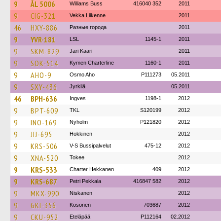
9
ÅL 5006
Williams Buss
416040 352
2011
9
CIG-321
Vekka Liikenne
2011
46
HXY-886
Разные города
2011
9
YVR-181
LSL
1145-1
2011
9
SKM-829
Jari Kaari
2011
9
SOK-514
Kymen Charterline
1160-1
2011
9
AHO-9
Osmo Aho
P111273
05.2011
9
SXY-436
Jyrkilä
05.2011
46
BPH-636
Ingves
1198-1
2012
9
BPT-609
TKL
S120199
2012
9
INO-169
Nyholm
P121820
2012
9
JIJ-695
Hokkinen
2012
9
KRS-506
V-S Bussipalvelut
475-12
2012
9
XNA-520
Tokee
2012
9
KRS-533
Charter Hekkanen
409
2012
9
KRS-687
Petri Pekkala
416847 582
2012
9
MKX-990
Niskanen
2012
9
GKI-356
Kosonen
703687
2012
9
CKU-952
Eteläpää
P112164
02.2012