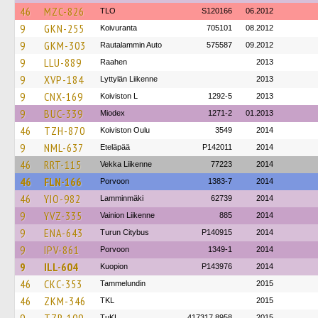
46
MZC-826
TLO
S120166
06.2012
9
GKN-255
Koivuranta
705101
08.2012
9
GKM-303
Rautalammin Auto
575587
09.2012
9
LLU-889
Raahen
2013
9
XVP-184
Lyttylän Liikenne
2013
9
CNX-169
Koiviston L
1292-5
2013
9
BUC-339
Miodex
1271-2
01.2013
46
TZH-870
Koiviston Oulu
3549
2014
9
NML-637
Eteläpää
P142011
2014
46
RRT-115
Vekka Liikenne
77223
2014
46
FLN-166
Porvoon
1383-7
2014
46
YIO-982
Lamminmäki
62739
2014
9
YVZ-335
Vainion Liikenne
885
2014
9
ENA-643
Turun Citybus
P140915
2014
9
IPV-861
Porvoon
1349-1
2014
9
ILL-604
Kuopion
P143976
2014
46
CKC-353
Tammelundin
2015
46
ZKM-346
TKL
2015
TuKL
417317 8958
2015