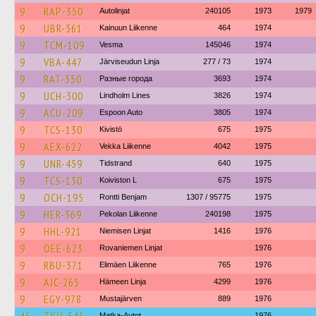
9
RAP-350
Autolinjat
240105
1973
1979
9
UBR-361
Kainuun Liikenne
464
1974
9
TCM-109
Vesma
145046
1974
9
VBA-447
Järviseudun Linja
277 / 73
1974
9
RAT-350
Разные города
3693
1974
9
UCH-300
Lindholm Lines
3826
1974
9
ACU-209
Espoon Auto
3805
1974
9
TCS-130
Kivistö
675
1975
9
AEX-622
Vekka Liikenne
4042
1975
9
UNR-459
Tidstrand
640
1975
9
TCS-130
Koiviston L
675
1975
9
OCH-195
Rontti Benjam
1307 / 95775
1975
9
HER-369
Pekolan Liikenne
240198
1975
9
HHL-921
Niemisen Linjat
1416
1976
9
OEE-623
Rovaniemen Linjat
1976
9
RBU-371
Elimäen Liikenne
765
1976
9
AJC-265
Hämeen Linja
4299
1976
9
EGY-978
Mustajärven
889
1976
Matka-Autot
1976