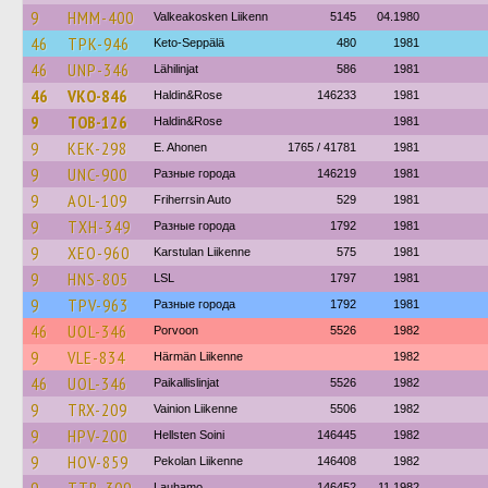
9
HMM-400
Valkeakosken Liikenn
5145
04.1980
46
TPK-946
Keto-Seppälä
480
1981
46
UNP-346
Lähilinjat
586
1981
46
VKO-846
Haldin&Rose
146233
1981
9
TOB-126
Haldin&Rose
1981
9
KEK-298
E. Ahonen
1765 / 41781
1981
9
UNC-900
Разные города
146219
1981
9
AOL-109
Friherrsin Auto
529
1981
9
TXH-349
Разные города
1792
1981
9
XEO-960
Karstulan Liikenne
575
1981
9
HNS-805
LSL
1797
1981
9
TPV-963
Разные города
1792
1981
46
UOL-346
Porvoon
5526
1982
9
VLE-834
Härmän Liikenne
1982
46
UOL-346
Paikallislinjat
5526
1982
9
TRX-209
Vainion Liikenne
5506
1982
9
HPV-200
Hellsten Soini
146445
1982
9
HOV-859
Pekolan Liikenne
146408
1982
Lauhamo
146452
11.1982