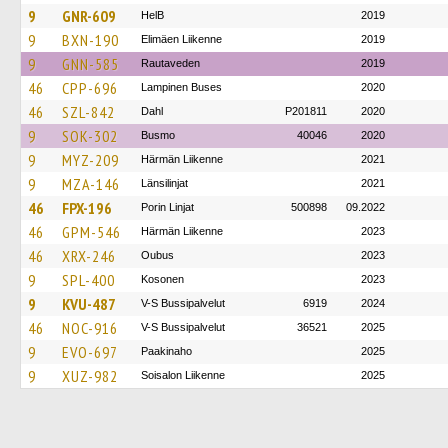
9
GNR-609
HelB
2019
9
BXN-190
Elimäen Liikenne
2019
9
GNN-585
Rautaveden
2019
46
CPP-696
Lampinen Buses
2020
46
SZL-842
Dahl
P201811
2020
9
SOK-302
Busmo
40046
2020
9
MYZ-209
Härmän Liikenne
2021
9
MZA-146
Länsilinjat
2021
46
FPX-196
Porin Linjat
500898
09.2022
46
GPM-546
Härmän Liikenne
2023
46
XRX-246
Oubus
2023
9
SPL-400
Kosonen
2023
9
KVU-487
V-S Bussipalvelut
6919
2024
46
NOC-916
V-S Bussipalvelut
36521
2025
9
EVO-697
Paakinaho
2025
9
XUZ-982
Soisalon Liikenne
2025