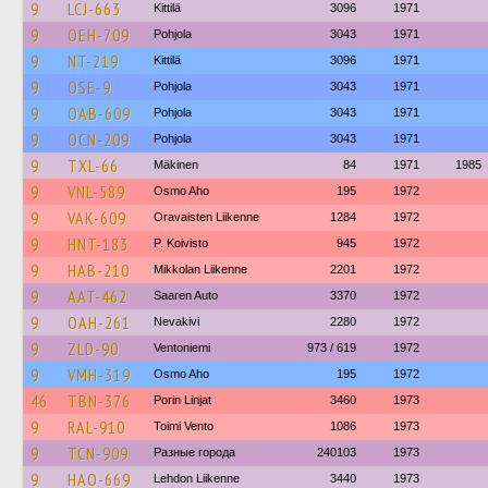
9
LCJ-663
Kittilä
3096
1971
9
OEH-709
Pohjola
3043
1971
9
NT-219
Kittilä
3096
1971
9
OSE-9
Pohjola
3043
1971
9
OAB-609
Pohjola
3043
1971
9
OCN-209
Pohjola
3043
1971
9
TXL-66
Mäkinen
84
1971
1985
9
VNL-589
Osmo Aho
195
1972
9
VAK-609
Oravaisten Liikenne
1284
1972
9
HNT-183
P. Koivisto
945
1972
9
HAB-210
Mikkolan Liikenne
2201
1972
9
AAT-462
Saaren Auto
3370
1972
9
OAH-261
Nevakivi
2280
1972
9
ZLD-90
Ventoniemi
973 / 619
1972
9
VMH-319
Osmo Aho
195
1972
46
TBN-376
Porin Linjat
3460
1973
9
RAL-910
Toimi Vento
1086
1973
9
TCN-909
Разные города
240103
1973
9
HAO-669
Lehdon Liikenne
3440
1973