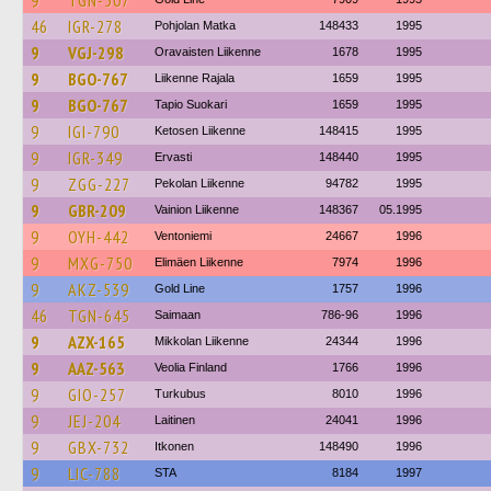
9
TGN-507
46
IGR-278
Pohjolan Matka
148433
1995
9
VGJ-298
Oravaisten Liikenne
1678
1995
9
BGO-767
Liikenne Rajala
1659
1995
9
BGO-767
Tapio Suokari
1659
1995
9
IGI-790
Ketosen Liikenne
148415
1995
9
IGR-349
Ervasti
148440
1995
9
ZGG-227
Pekolan Liikenne
94782
1995
9
GBR-209
Vainion Liikenne
148367
05.1995
9
OYH-442
Ventoniemi
24667
1996
9
MXG-750
Elimäen Liikenne
7974
1996
9
AKZ-539
Gold Line
1757
1996
46
TGN-645
Saimaan
786-96
1996
9
AZX-165
Mikkolan Liikenne
24344
1996
9
AAZ-563
Veolia Finland
1766
1996
9
GIO-257
Turkubus
8010
1996
9
JEJ-204
Laitinen
24041
1996
9
GBX-732
Itkonen
148490
1996
9
LIC-788
STA
8184
1997