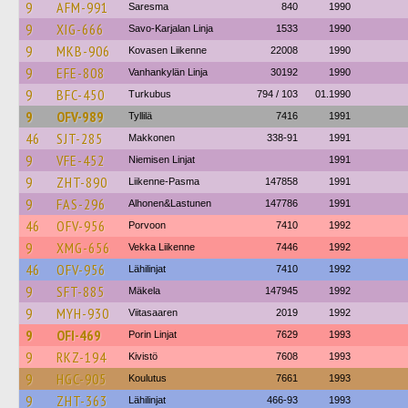
9
AFM-991
Saresma
840
1990
9
XIG-666
Savo-Karjalan Linja
1533
1990
9
MKB-906
Kovasen Liikenne
22008
1990
9
EFE-808
Vanhankylän Linja
30192
1990
9
BFC-450
Turkubus
794 / 103
01.1990
9
OFV-989
Tyllilä
7416
1991
46
SJT-285
Makkonen
338-91
1991
9
VFE-452
Niemisen Linjat
1991
9
ZHT-890
Liikenne-Pasma
147858
1991
9
FAS-296
Alhonen&Lastunen
147786
1991
46
OFV-956
Porvoon
7410
1992
9
XMG-656
Vekka Liikenne
7446
1992
46
OFV-956
Lähilinjat
7410
1992
9
SFT-885
Mäkela
147945
1992
9
MYH-930
Viitasaaren
2019
1992
9
OFI-469
Porin Linjat
7629
1993
9
RKZ-194
Kivistö
7608
1993
9
HGC-905
Koulutus
7661
1993
9
ZHT-363
Lähilinjat
466-93
1993