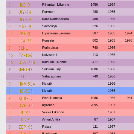
9
HLE-9
Riihimäen Liikenne
1456
1964
9
UIY-84
Porvoon
488
1965
9
UIY-84
Kalle Rantasärkkä
488
1965
9
MGK-9
Savonlinja
326
1965
9
ZBF-9
Hyvinkään Liikenne
587
1965
1974
9
LEA-78
Kuusela
802
1965
1976
9
SLI-1
Porin Linjat
740
1966
46
TA-166
Koiviston L
413
1966
46
OBV-446
Kainuun Liikenne
417
1966
9
UH-247
Sukulan Linja
1886
1966
9
SLI-1
Vähärauman
740
1966
9
HKV-514
Kivistö
1966
9
HG-333
Kivistö
1966
9
XHB-67
Eino Tuomala
1986
1966
1981
9
OVE-34
Kyllonen
2095
1967
9
IRL-87
Vekka Liikenne
1967
9
EUB-9
Artturi Anttila
87
1967
9
ZEP-95
Rajala
111
1967
E. Ahonen
197
1968