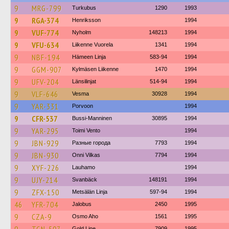
9
MRG-799
Turkubus
1290
1993
9
RGA-374
Henriksson
1994
9
VUF-774
Nyholm
148213
1994
9
VFU-634
Liikenne Vuorela
1341
1994
9
NBF-194
Hämeen Linja
583-94
1994
9
GGM-907
Kylmäsen Liikenne
1470
1994
9
UFV-204
Länsilinjat
514-94
1994
9
VLF-646
Vesma
30928
1994
9
YAR-331
Porvoon
1994
9
CFR-537
Bussi-Manninen
30895
1994
9
YAR-295
Toimi Vento
1994
9
JBN-929
Разные города
7793
1994
9
JBN-930
Onni Vilkas
7794
1994
9
XYF-226
Lauhamo
1994
9
UJY-214
Svanbäck
148191
1994
9
ZFX-150
Metsälän Linja
597-94
1994
46
YFR-704
Jalobus
2450
1995
9
CZA-9
Osmo Aho
1561
1995
Gold Line
7909
1995