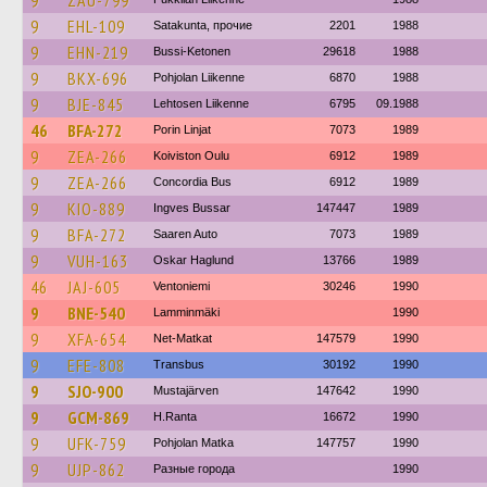
9
ZAU-799
9
EHL-109
Satakunta, прочие
2201
1988
9
EHN-219
Bussi-Ketonen
29618
1988
9
BKX-696
Pohjolan Liikenne
6870
1988
9
BJE-845
Lehtosen Liikenne
6795
09.1988
46
BFA-272
Porin Linjat
7073
1989
9
ZEA-266
Koiviston Oulu
6912
1989
9
ZEA-266
Concordia Bus
6912
1989
9
KIO-889
Ingves Bussar
147447
1989
9
BFA-272
Saaren Auto
7073
1989
9
VUH-163
Oskar Haglund
13766
1989
46
JAJ-605
Ventoniemi
30246
1990
9
BNE-540
Lamminmäki
1990
9
XFA-654
Net-Matkat
147579
1990
9
EFE-808
Transbus
30192
1990
9
SJO-900
Mustajärven
147642
1990
9
GCM-869
H.Ranta
16672
1990
9
UFK-759
Pohjolan Matka
147757
1990
9
UJP-862
Разные города
1990