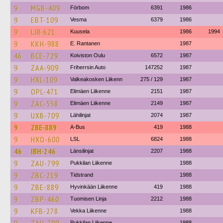
9
MGB-409
Förbom
6391
1986
9
EBT-109
Vesma
6379
1986
9
LJR-621
Kuusela
1986
1994
9
KKH-988
E. Rantanen
1987
46
BCE-729
Koiviston Oulu
6572
1987
9
ZAA-909
Friherrsin Auto
147252
1987
9
HXL-109
Valkeakosken Liikenn
275 / 129
1987
9
OPL-471
Elimäen Liikenne
2151
1987
9
ZAC-558
Elimäen Liikenne
2149
1987
9
UXB-709
Lähilinjat
2074
1987
9
ZBE-889
A-Bus
419
1988
9
HXO-600
LSL
6824
1988
46
IBH-246
Länsilinjat
2207
1988
9
ZAU-799
Pukkilan Liikenne
1988
9
ZBC-219
Tidstrand
1988
9
ZBE-889
Hyvinkään Liikenne
419
1988
9
ZBP-460
Tuomisen Linja
2212
1988
9
KFB-278
Vekka Liikenne
1988
Pukkilan Liikenne
1988