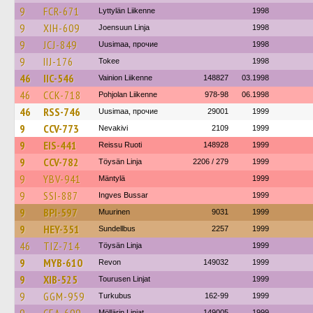
9
FCR-671
Lyttylän Liikenne
1998
9
XIH-609
Joensuun Linja
1998
9
JCJ-849
Uusimaa, прочие
1998
9
IIJ-176
Tokee
1998
46
IIC-546
Vainion Liikenne
148827
03.1998
46
CCK-718
Pohjolan Liikenne
978-98
06.1998
46
RSS-746
Uusimaa, прочие
29001
1999
9
CCV-773
Nevakivi
2109
1999
9
EIS-441
Reissu Ruoti
148928
1999
9
CCV-782
Töysän Linja
2206 / 279
1999
9
YBV-941
Mäntylä
1999
9
SSI-887
Ingves Bussar
1999
9
BPI-597
Muurinen
9031
1999
9
HEY-351
Sundellbus
2257
1999
46
TIZ-714
Töysän Linja
1999
9
MYB-610
Revon
149032
1999
9
XIB-525
Tourusen Linjat
1999
9
GGM-959
Turkubus
162-99
1999
Möllärin Linjat
149005
1999