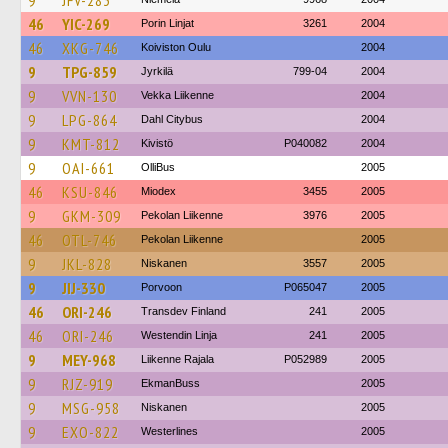
9
JFV-283
46
YIC-269
Porin Linjat
3261
2004
46
XKG-746
Koiviston Oulu
2004
9
TPG-859
Jyrkilä
799-04
2004
9
VVN-130
Vekka Liikenne
2004
9
LPG-864
Dahl Citybus
2004
9
KMT-812
Kivistö
P040082
2004
9
OAI-661
OlliBus
2005
46
KSU-846
Miodex
3455
2005
9
GKM-309
Pekolan Liikenne
3976
2005
46
OTL-746
Pekolan Liikenne
2005
9
JKL-828
Niskanen
3557
2005
9
JIJ-330
Porvoon
P065047
2005
46
ORI-246
Transdev Finland
241
2005
46
ORI-246
Westendin Linja
241
2005
9
MEY-968
Liikenne Rajala
P052989
2005
9
RJZ-919
EkmanBuss
2005
9
MSG-958
Niskanen
2005
9
EXO-822
Westerlines
2005