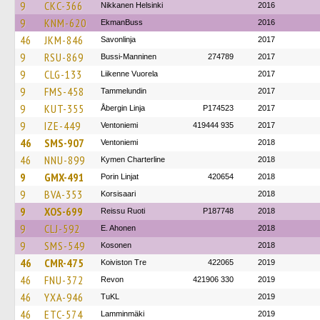
9
CKC-366
Nikkanen Helsinki
2016
9
KNM-620
EkmanBuss
2016
46
JKM-846
Savonlinja
2017
9
RSU-869
Bussi-Manninen
274789
2017
9
CLG-133
Liikenne Vuorela
2017
9
FMS-458
Tammelundin
2017
9
KUT-355
Åbergin Linja
P174523
2017
9
IZE-449
Ventoniemi
419444 935
2017
46
SMS-907
Ventoniemi
2018
46
NNU-899
Kymen Charterline
2018
9
GMX-491
Porin Linjat
420654
2018
9
BVA-353
Korsisaari
2018
9
XOS-699
Reissu Ruoti
P187748
2018
9
CLJ-592
E. Ahonen
2018
9
SMS-549
Kosonen
2018
46
CMR-475
Koiviston Tre
422065
2019
46
FNU-372
Revon
421906 330
2019
46
YXA-946
TuKL
2019
46
ETC-574
Lamminmäki
2019