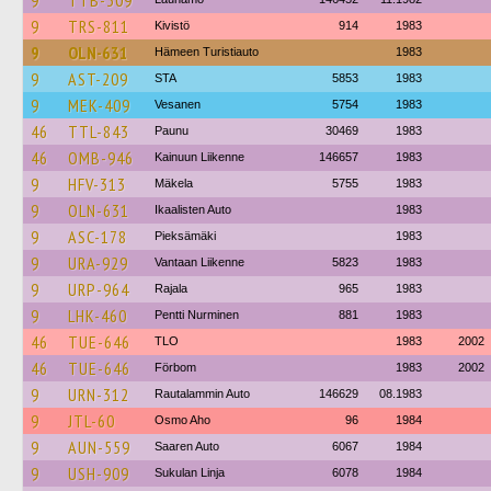
9
TTB-309
9
TRS-811
Kivistö
914
1983
9
OLN-631
Hämeen Turistiauto
1983
9
AST-209
STA
5853
1983
9
MEK-409
Vesanen
5754
1983
46
TTL-843
Paunu
30469
1983
46
OMB-946
Kainuun Liikenne
146657
1983
9
HFV-313
Mäkela
5755
1983
9
OLN-631
Ikaalisten Auto
1983
9
ASC-178
Pieksämäki
1983
9
URA-929
Vantaan Liikenne
5823
1983
9
URP-964
Rajala
965
1983
9
LHK-460
Pentti Nurminen
881
1983
46
TUE-646
TLO
1983
2002
46
TUE-646
Förbom
1983
2002
9
URN-312
Rautalammin Auto
146629
08.1983
9
JTL-60
Osmo Aho
96
1984
9
AUN-559
Saaren Auto
6067
1984
9
USH-909
Sukulan Linja
6078
1984