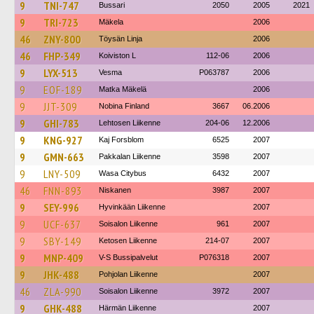
9
TNI-747
Bussari
2050
2005
2021
9
TRI-723
Mäkela
2006
46
ZNY-800
Töysän Linja
2006
46
FHP-349
Koiviston L
112-06
2006
9
LYX-513
Vesma
P063787
2006
9
EOF-189
Matka Mäkelä
2006
9
JJT-309
Nobina Finland
3667
06.2006
9
GHI-783
Lehtosen Liikenne
204-06
12.2006
9
KNG-927
Kaj Forsblom
6525
2007
9
GMN-663
Pakkalan Liikenne
3598
2007
9
LNY-509
Wasa Citybus
6432
2007
46
FNN-893
Niskanen
3987
2007
9
SEY-996
Hyvinkään Liikenne
2007
9
UCF-637
Soisalon Liikenne
961
2007
9
SBY-149
Ketosen Liikenne
214-07
2007
9
MNP-409
V-S Bussipalvelut
P076318
2007
9
JHK-488
Pohjolan Liikenne
2007
46
ZLA-990
Soisalon Liikenne
3972
2007
9
GHK-488
Härmän Liikenne
2007