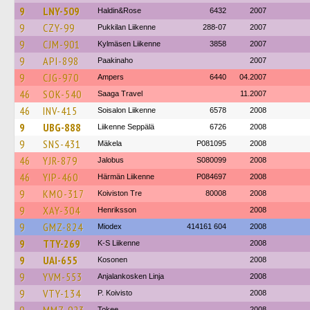
9
LNY-509
Haldin&Rose
6432
2007
9
CZY-99
Pukkilan Liikenne
288-07
2007
9
CJM-901
Kylmäsen Liikenne
3858
2007
9
API-898
Paakinaho
2007
9
CJG-970
Ampers
6440
04.2007
46
SOK-540
Saaga Travel
11.2007
46
INV-415
Soisalon Liikenne
6578
2008
9
UBG-888
Liikenne Seppälä
6726
2008
9
SNS-431
Mäkela
P081095
2008
46
YJR-879
Jalobus
S080099
2008
46
YIP-460
Härmän Liikenne
P084697
2008
9
KMO-317
Koiviston Tre
80008
2008
9
XAY-304
Henriksson
2008
9
GMZ-824
Miodex
414161 604
2008
9
TTY-269
K-S Liikenne
2008
9
UAI-655
Kosonen
2008
9
YVM-553
Anjalankosken Linja
2008
9
VTY-134
P. Koivisto
2008
Tokee
2008