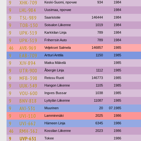
9
XHK-709
Keski-Suomi, прочие
934
1984
9
LHL-984
Uusimaa, прочие
1984
9
TSL-989
Saaristotie
146444
1984
9
TOB-130
Soisalon Liikenne
1019
1984
9
UPK-519
Karkkilan Linja
789
1984
9
UPK-519
Friherrsin Auto
789
1984
46
AVR-969
Veljekset Salmela
146857
1985
9
EAB-709
Artturi Anttila
1150
1985
9
XJV-894
Matka Mäkelä
1985
9
UTR-900
Åbergin Linja
1112
1985
9
MFB-398
Reissu Ruoti
146773
1985
9
UUK-549
Hangon Liikenne
1105
1985
9
VOU-600
Ingves Bussar
1038
1985
9
BNV-818
Lyttylän Liikenne
11087
1985
9
AVJ-531
Muurinen
20
07.1985
9
UVJ-110
Lamminmäki
2025
1986
9
UVJ-662
Hämeen Linja
6345
1986
46
RMH-562
Kossilan Liikenne
2023
1986
9
UVP-651
Tokee
1986