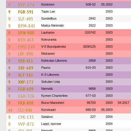
9
XYP-674
Koskinen
508-02
05.2002
9
FGB-591
Tapio Lae
2003
9
SLF-495
Sundellbus
2842
2003
9
BPM-845
Matka-Niinimäki
2922
2003
9
UYN-900
Lauhamo
520742
2003
9
KSY-413
Koivuranta
2003
9
EMU-149
V-S Bussipalvelut
S030125
2003
9
LRF-990
Niskanen
2003
9
YER-413
Kokkolan Liikenne
2858
2003
9
SRF-689
Paunu
615-03
2003
9
XLF-361
K-S Liikenne
2003
9
XNF-172
Sukulan Linja
2003
9
FGB-609
Niemelä
9858
2003
9
CGH-326
Kymen Charterline
677-03
2003
9
FKB-808
Bussi-Manninen
95703
2003
04.2017
46
CLI-946
Korsisaari
680-03
05.2003
9
CYK-135
Satabus
227
2004
9
VVP-871
Lappi, прочие
2004
Niemelä
9968
2004