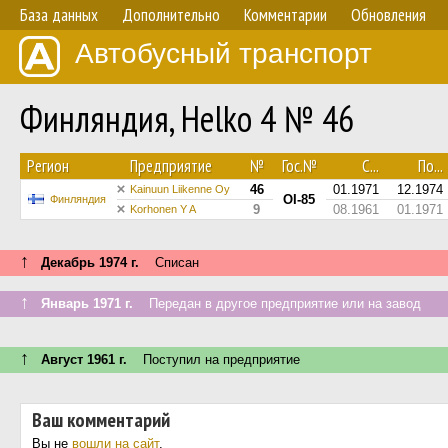
База данных
Дополнительно
Комментарии
Обновления
Автобусный транспорт
Финляндия, Helko 4 № 46
Регион
Предприятие
№
Гос.№
С...
По...
46
01.1971
12.1974
Kainuun Liikenne Oy
OI-85
Финляндия
9
08.1961
01.1971
Korhonen Y A
↑
Декабрь 1974 г.
Списан
↑
Январь 1971 г.
Передан в другое предприятие или на завод
↑
Август 1961 г.
Поступил на предприятие
Ваш комментарий
Вы не
вошли на сайт
.