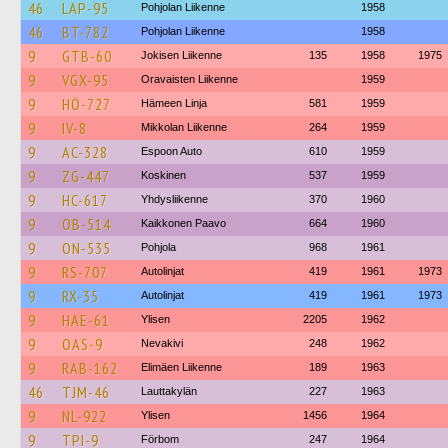
46
LAP-95
Pohjolan Liikenne
1958
46
BT-782
Pohjolan Liikenne
1958
9
GTB-60
Jokisen Liikenne
135
1958
1975
9
VGX-95
Oravaisten Liikenne
1959
9
HÖ-727
Hämeen Linja
581
1959
9
IV-8
Mikkolan Liikenne
264
1959
9
AC-328
Espoon Auto
610
1959
9
ZG-447
Koskinen
537
1959
9
HC-617
Yhdysliikenne
370
1960
9
OB-514
Kaikkonen Paavo
664
1960
9
ON-535
Pohjola
968
1961
9
RS-707
Autolinjat
419
1961
1973
9
RX-35
Autolinjat
419
1961
1973
9
HAE-61
Ylisen
2205
1962
9
OAS-9
Nevakivi
248
1962
9
RAB-162
Elimäen Liikenne
189
1963
46
TJM-46
Lauttakylän
227
1963
9
NL-922
Ylisen
1456
1964
9
TPI-9
Förbom
247
1964