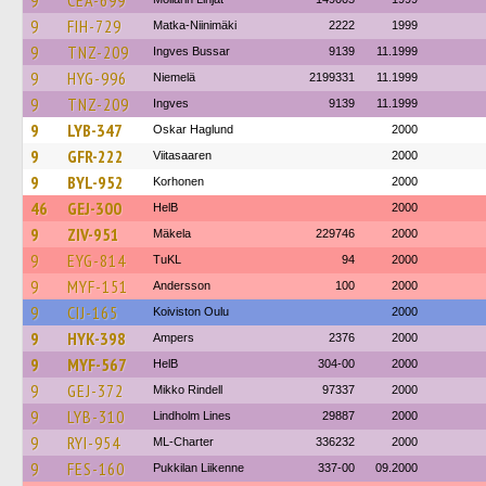
9
CEA-699
9
FIH-729
Matka-Niinimäki
2222
1999
9
TNZ-209
Ingves Bussar
9139
11.1999
9
HYG-996
Niemelä
2199331
11.1999
9
TNZ-209
Ingves
9139
11.1999
9
LYB-347
Oskar Haglund
2000
9
GFR-222
Viitasaaren
2000
9
BYL-952
Korhonen
2000
46
GEJ-300
HelB
2000
9
ZIV-951
Mäkela
229746
2000
9
EYG-814
TuKL
94
2000
9
MYF-151
Andersson
100
2000
9
CIJ-165
Koiviston Oulu
2000
9
HYK-398
Ampers
2376
2000
9
MYF-567
HelB
304-00
2000
9
GEJ-372
Mikko Rindell
97337
2000
9
LYB-310
Lindholm Lines
29887
2000
9
RYI-954
ML-Charter
336232
2000
9
FES-160
Pukkilan Liikenne
337-00
09.2000