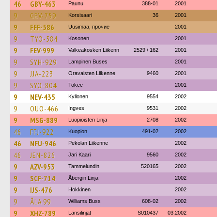
46
GBY-463
Paunu
388-01
2001
9
GEV-759
Korsisaari
36
2001
9
FFF-586
Uusimaa, прочие
2001
9
TYO-584
Kosonen
2001
9
FEV-999
Valkeakosken Liikenn
2529 / 162
2001
9
SYH-929
Lampinen Buses
2001
9
JJA-223
Oravaisten Liikenne
9460
2001
9
SYO-804
Tokee
2001
9
NEV-435
Kyllonen
9554
2002
9
OUO-466
Ingves
9531
2002
9
MSG-889
Luopioisten Linja
2708
2002
46
FFJ-922
Kuopion
491-02
2002
46
NFU-946
Pekolan Liikenne
2002
46
JEN-826
Jari Kaari
9560
2002
9
AZV-953
Tammelundin
520165
2002
9
SCF-714
Åbergin Linja
2002
9
IJS-476
Hokkinen
2002
9
ÅLA 99
Williams Buss
608-02
2002
9
XHZ-789
Länsilinjat
S010437
03.2002