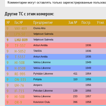
Комментарии могут оставлять только зарегистрированные пользов
Другие ТС с этим номером:
№
Гос.№
Предприятие
Зав.№
Постр.
Утил.
9
VAV-489
Osmo Aho
9
LPX-50
Veljekset Salmela
9
LHU-809
Veljekset Salmela
9
TF-557
Artturi Anttila
1936
9
H-5052
TAKRA
1936
9
T-5557
Artturi Anttila
1936
9
HI-508
Vekka Liikenne
1949
9
H-8508
Vekka Liikenne
1949
9
RE-995
Pyhtään Liikenne
411
1954
9
ON-535
Pohjola
110
1956
9
UH-76
Ampers
1956
9
IF-715
Pekolan Liikenne
139
1956
9
HI-508
Vekka Liikenne
233
1957
9
OR-9
Koiviston Oulu
396
1958