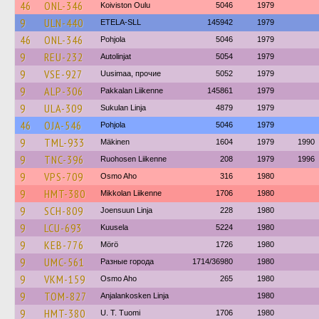
46
ONL-346
Koiviston Oulu
5046
1979
9
ULN-440
ETELA-SLL
145942
1979
46
ONL-346
Pohjola
5046
1979
9
REU-232
Autolinjat
5054
1979
9
VSE-927
Uusimaa, прочие
5052
1979
9
ALP-306
Pakkalan Liikenne
145861
1979
9
ULA-309
Sukulan Linja
4879
1979
46
OJA-546
Pohjola
5046
1979
9
TML-933
Mäkinen
1604
1979
1990
9
TNC-396
Ruohosen Liikenne
208
1979
1996
9
VPS-709
Osmo Aho
316
1980
9
HMT-380
Mikkolan Liikenne
1706
1980
9
SCH-809
Joensuun Linja
228
1980
9
LCU-693
Kuusela
5224
1980
9
KEB-776
Mörö
1726
1980
9
UMC-561
Разные города
1714/36980
1980
9
VKM-159
Osmo Aho
265
1980
9
TOM-827
Anjalankosken Linja
1980
9
HMT-380
U. T. Tuomi
1706
1980