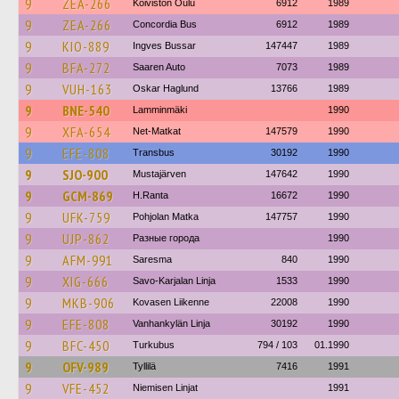
9
ZEA-266
Koiviston Oulu
6912
1989
9
ZEA-266
Concordia Bus
6912
1989
9
KIO-889
Ingves Bussar
147447
1989
9
BFA-272
Saaren Auto
7073
1989
9
VUH-163
Oskar Haglund
13766
1989
9
BNE-540
Lamminmäki
1990
9
XFA-654
Net-Matkat
147579
1990
9
EFE-808
Transbus
30192
1990
9
SJO-900
Mustajärven
147642
1990
9
GCM-869
H.Ranta
16672
1990
9
UFK-759
Pohjolan Matka
147757
1990
9
UJP-862
Разные города
1990
9
AFM-991
Saresma
840
1990
9
XIG-666
Savo-Karjalan Linja
1533
1990
9
MKB-906
Kovasen Liikenne
22008
1990
9
EFE-808
Vanhankylän Linja
30192
1990
9
BFC-450
Turkubus
794 / 103
01.1990
9
OFV-989
Tyllilä
7416
1991
9
VFE-452
Niemisen Linjat
1991