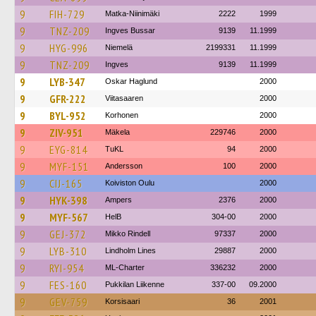
9
FIH-729
Matka-Niinimäki
2222
1999
9
TNZ-209
Ingves Bussar
9139
11.1999
9
HYG-996
Niemelä
2199331
11.1999
9
TNZ-209
Ingves
9139
11.1999
9
LYB-347
Oskar Haglund
2000
9
GFR-222
Viitasaaren
2000
9
BYL-952
Korhonen
2000
9
ZIV-951
Mäkela
229746
2000
9
EYG-814
TuKL
94
2000
9
MYF-151
Andersson
100
2000
9
CIJ-165
Koiviston Oulu
2000
9
HYK-398
Ampers
2376
2000
9
MYF-567
HelB
304-00
2000
9
GEJ-372
Mikko Rindell
97337
2000
9
LYB-310
Lindholm Lines
29887
2000
9
RYI-954
ML-Charter
336232
2000
9
FES-160
Pukkilan Liikenne
337-00
09.2000
9
GEV-759
Korsisaari
36
2001