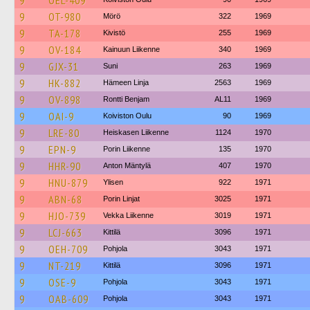
9
OEL-409
9
OT-980
Mörö
322
1969
9
TA-178
Kivistö
255
1969
9
OV-184
Kainuun Liikenne
340
1969
9
GJX-31
Suni
263
1969
9
HK-882
Hämeen Linja
2563
1969
9
OV-898
Rontti Benjam
AL11
1969
9
OAI-9
Koiviston Oulu
90
1969
9
LRE-80
Heiskasen Liikenne
1124
1970
9
EPN-9
Porin Liikenne
135
1970
9
HHR-90
Anton Mäntylä
407
1970
9
HNU-879
Ylisen
922
1971
9
ABN-68
Porin Linjat
3025
1971
9
HJO-739
Vekka Liikenne
3019
1971
9
LCJ-663
Kittilä
3096
1971
9
OEH-709
Pohjola
3043
1971
9
NT-219
Kittilä
3096
1971
9
OSE-9
Pohjola
3043
1971
9
OAB-609
Pohjola
3043
1971