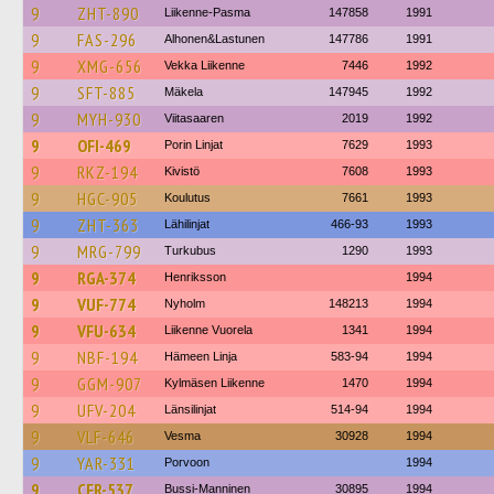
9
ZHT-890
Liikenne-Pasma
147858
1991
9
FAS-296
Alhonen&Lastunen
147786
1991
9
XMG-656
Vekka Liikenne
7446
1992
9
SFT-885
Mäkela
147945
1992
9
MYH-930
Viitasaaren
2019
1992
9
OFI-469
Porin Linjat
7629
1993
9
RKZ-194
Kivistö
7608
1993
9
HGC-905
Koulutus
7661
1993
9
ZHT-363
Lähilinjat
466-93
1993
9
MRG-799
Turkubus
1290
1993
9
RGA-374
Henriksson
1994
9
VUF-774
Nyholm
148213
1994
9
VFU-634
Liikenne Vuorela
1341
1994
9
NBF-194
Hämeen Linja
583-94
1994
9
GGM-907
Kylmäsen Liikenne
1470
1994
9
UFV-204
Länsilinjat
514-94
1994
9
VLF-646
Vesma
30928
1994
9
YAR-331
Porvoon
1994
9
CFR-537
Bussi-Manninen
30895
1994