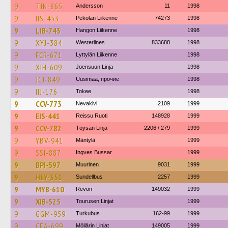
9
TIN-865
Andersson
11
1998
9
IIS-453
Pekolan Liikenne
74273
1998
9
LIB-743
Hangon Liikenne
1998
9
XYJ-384
Westerlines
833688
1998
9
FCR-671
Lyttylän Liikenne
1998
9
XIH-609
Joensuun Linja
1998
9
JCJ-849
Uusimaa, прочие
1998
9
IIJ-176
Tokee
1998
9
CCV-773
Nevakivi
2109
1999
9
EIS-441
Reissu Ruoti
148928
1999
9
CCV-782
Töysän Linja
2206 / 279
1999
9
YBV-941
Mäntylä
1999
9
SSI-887
Ingves Bussar
1999
9
BPI-597
Muurinen
9031
1999
9
HEY-351
Sundellbus
2257
1999
9
MYB-610
Revon
149032
1999
9
XIB-525
Tourusen Linjat
1999
9
GGM-959
Turkubus
162-99
1999
9
CEA-699
Möllärin Linjat
149005
1999