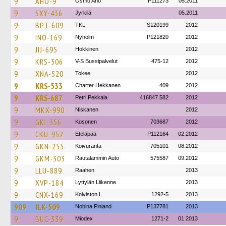
9
AHO-9
Osmo Aho
P111273
05.2011
9
SXY-436
Jyrkilä
05.2011
9
BPT-609
TKL
S120199
2012
9
INO-169
Nyholm
P121820
2012
9
JIJ-695
Hokkinen
2012
9
KRS-506
V-S Bussipalvelut
475-12
2012
9
XNA-520
Tokee
2012
9
KRS-533
Charter Hekkanen
409
2012
9
KRS-687
Petri Pekkala
416847 582
2012
9
MKX-990
Niskanen
2012
9
GKI-356
Kosonen
703687
2012
9
CKU-952
Eteläpää
P112164
02.2012
9
GKN-255
Koivuranta
705101
08.2012
9
GKM-303
Rautalammin Auto
575587
09.2012
9
LLU-889
Raahen
2013
9
XVP-184
Lyttylän Liikenne
2013
9
CNX-169
Koiviston L
1292-5
2013
909
ILK-509
Nobina Finland
P137781
2013
9
BUC-339
Miodex
1271-2
01.2013