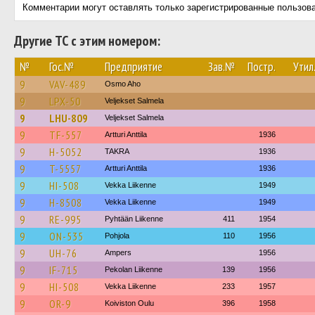
Комментарии могут оставлять только зарегистрированные пользов
Другие ТС с этим номером:
№
Гос.№
Предприятие
Зав.№
Постр.
Утил
9
VAV-489
Osmo Aho
9
LPX-50
Veljekset Salmela
9
LHU-809
Veljekset Salmela
9
TF-557
Artturi Anttila
1936
9
H-5052
TAKRA
1936
9
T-5557
Artturi Anttila
1936
9
HI-508
Vekka Liikenne
1949
9
H-8508
Vekka Liikenne
1949
9
RE-995
Pyhtään Liikenne
411
1954
9
ON-535
Pohjola
110
1956
9
UH-76
Ampers
1956
9
IF-715
Pekolan Liikenne
139
1956
9
HI-508
Vekka Liikenne
233
1957
9
OR-9
Koiviston Oulu
396
1958