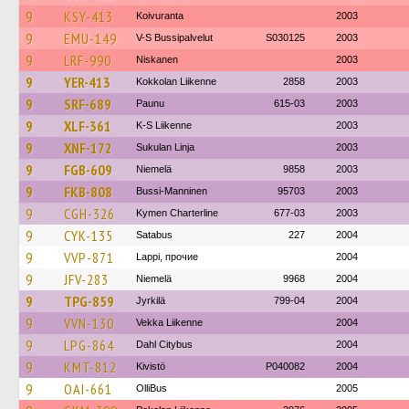
9
KSY-413
Koivuranta
2003
9
EMU-149
V-S Bussipalvelut
S030125
2003
9
LRF-990
Niskanen
2003
9
YER-413
Kokkolan Liikenne
2858
2003
9
SRF-689
Paunu
615-03
2003
9
XLF-361
K-S Liikenne
2003
9
XNF-172
Sukulan Linja
2003
9
FGB-609
Niemelä
9858
2003
9
FKB-808
Bussi-Manninen
95703
2003
9
CGH-326
Kymen Charterline
677-03
2003
9
CYK-135
Satabus
227
2004
9
VVP-871
Lappi, прочие
2004
9
JFV-283
Niemelä
9968
2004
9
TPG-859
Jyrkilä
799-04
2004
9
VVN-130
Vekka Liikenne
2004
9
LPG-864
Dahl Citybus
2004
9
KMT-812
Kivistö
P040082
2004
9
OAI-661
OlliBus
2005