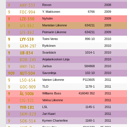
9
ANY-333
Revon
2008
9
FOC-994
Y. Makkonen
6766
2009
9
LZE-350
Nyholm
2009
9
GIS-862
Mantelan Liikenne
634211
2009
9
GIS-862
Peimarin Liikenne
634211
2009
9
LYY-539
Toimi Vento
896-10
2010
9
GKM-297
Rytkönen
2010
9
IJB-854
Svanbäck
1014-1
2010
9
BOB-245
Anjalankosken Linja
2010
9
HNY-761
Jarbus
584868
2010
909
XUT-504
Savonlinja
102-10
2010
9
LSO-654
Vainion Liikenne
P113605
2011
9
GOC-909
TLO
1178-1
2011
9
ÅL 5006
Williams Buss
416040 352
2011
9
CIG-321
Vekka Liikenne
2011
9
YVR-181
LSL
1145-1
2011
9
SKM-829
Jari Kaari
2011
9
SOK-514
Kymen Charterline
1160-1
2011