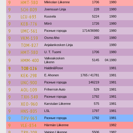
9
HMT-380
Mikkolan Liikenne
1706
1980
9
SCH-809
Joensuun Linja
228
1980
9
LCU-693
Kuusela
5224
1980
9
KEB-776
Mörö
1726
1980
9
UMC-561
Разные города
1714/36980
1980
9
VKM-159
Osmo Aho
265
1980
9
TOM-827
Anjalankosken Linja
1980
9
HMT-380
U. T. Tuomi
1706
1980
Valkeakosken
9
HMM-400
5145
04.1980
Liikenn
9
TOB-126
Haldin&Rose
1981
9
KEK-298
E. Ahonen
1765 / 41781
1981
9
UNC-900
Разные города
146219
1981
9
AOL-109
Friherrsin Auto
529
1981
9
TXH-349
Разные города
1792
1981
9
XEO-960
Karstulan Liikenne
575
1981
9
HNS-805
LSL
1797
1981
9
TPV-963
Разные города
1792
1981
9
VLE-834
Härmän Liikenne
1982
9
TRX-209
Vainion Liikenne
5506
1982