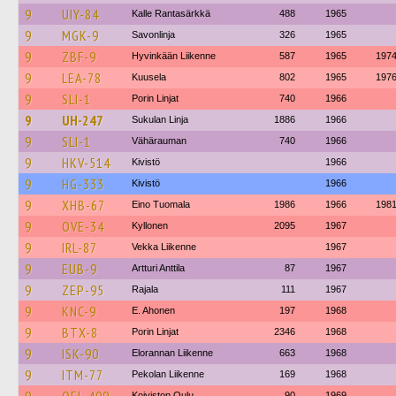
9
UIY-84
Kalle Rantasärkkä
488
1965
9
MGK-9
Savonlinja
326
1965
9
ZBF-9
Hyvinkään Liikenne
587
1965
197
9
LEA-78
Kuusela
802
1965
197
9
SLI-1
Porin Linjat
740
1966
9
UH-247
Sukulan Linja
1886
1966
9
SLI-1
Vähärauman
740
1966
9
HKV-514
Kivistö
1966
9
HG-333
Kivistö
1966
9
XHB-67
Eino Tuomala
1986
1966
198
9
OVE-34
Kyllonen
2095
1967
9
IRL-87
Vekka Liikenne
1967
9
EUB-9
Artturi Anttila
87
1967
9
ZEP-95
Rajala
111
1967
9
KNC-9
E. Ahonen
197
1968
9
BTX-8
Porin Linjat
2346
1968
9
ISK-90
Elorannan Liikenne
663
1968
9
ITM-77
Pekolan Liikenne
169
1968
Koiviston Oulu
90
1969