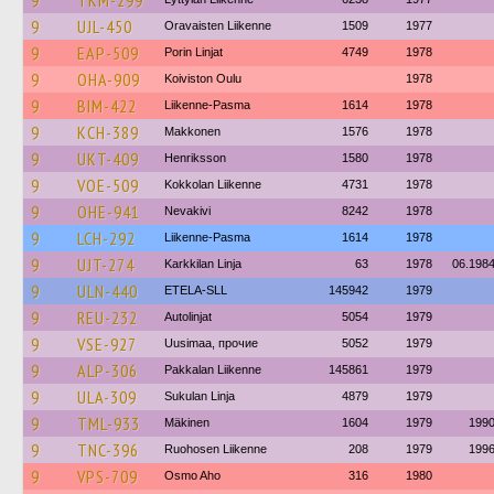
9
TKM-299
9
UJL-450
Oravaisten Liikenne
1509
1977
9
EAP-509
Porin Linjat
4749
1978
9
OHA-909
Koiviston Oulu
1978
9
BIM-422
Liikenne-Pasma
1614
1978
9
KCH-389
Makkonen
1576
1978
9
UKT-409
Henriksson
1580
1978
9
VOE-509
Kokkolan Liikenne
4731
1978
9
OHE-941
Nevakivi
8242
1978
9
LCH-292
Liikenne-Pasma
1614
1978
9
UJT-274
Karkkilan Linja
63
1978
06.198
9
ULN-440
ETELA-SLL
145942
1979
9
REU-232
Autolinjat
5054
1979
9
VSE-927
Uusimaa, прочие
5052
1979
9
ALP-306
Pakkalan Liikenne
145861
1979
9
ULA-309
Sukulan Linja
4879
1979
9
TML-933
Mäkinen
1604
1979
199
9
TNC-396
Ruohosen Liikenne
208
1979
199
9
VPS-709
Osmo Aho
316
1980