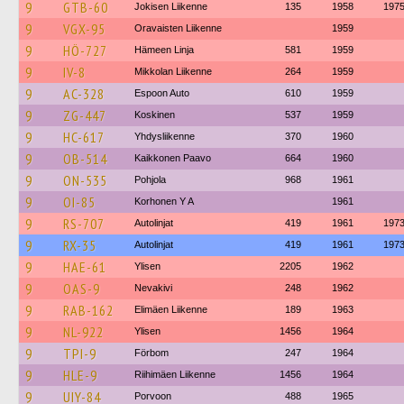
9
GTB-60
Jokisen Liikenne
135
1958
197
9
VGX-95
Oravaisten Liikenne
1959
9
HÖ-727
Hämeen Linja
581
1959
9
IV-8
Mikkolan Liikenne
264
1959
9
AC-328
Espoon Auto
610
1959
9
ZG-447
Koskinen
537
1959
9
HC-617
Yhdysliikenne
370
1960
9
OB-514
Kaikkonen Paavo
664
1960
9
ON-535
Pohjola
968
1961
9
OI-85
Korhonen Y A
1961
9
RS-707
Autolinjat
419
1961
197
9
RX-35
Autolinjat
419
1961
197
9
HAE-61
Ylisen
2205
1962
9
OAS-9
Nevakivi
248
1962
9
RAB-162
Elimäen Liikenne
189
1963
9
NL-922
Ylisen
1456
1964
9
TPI-9
Förbom
247
1964
9
HLE-9
Riihimäen Liikenne
1456
1964
9
UIY-84
Porvoon
488
1965