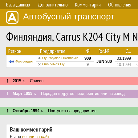
База данных
Дополнительно
Комментарии
Обновления
Автобусный транспорт
Финляндия, Carrus K204 City M 
Регион
Предприятие
№
Гос.№
С...
Oy Pohjolan Liikenne Ab
909
03.1999
JBN-930
Финляндия
Onni Vilkas Oy
9
10.1994
↑
2015 г.
Списан
↑
Март 1999 г.
Передан в другое предприятие или на завод
↑
Октябрь 1994 г.
Поступил на предприятие
Ваш комментарий
Вы не
вошли на сайт
.