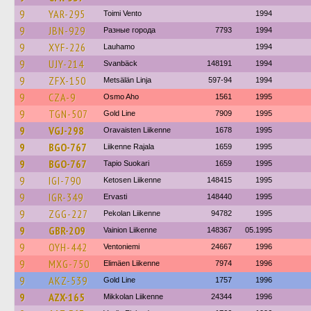
9
YAR-295
Toimi Vento
1994
9
JBN-929
Разные города
7793
1994
9
XYF-226
Lauhamo
1994
9
UJY-214
Svanbäck
148191
1994
9
ZFX-150
Metsälän Linja
597-94
1994
9
CZA-9
Osmo Aho
1561
1995
9
TGN-507
Gold Line
7909
1995
9
VGJ-298
Oravaisten Liikenne
1678
1995
9
BGO-767
Liikenne Rajala
1659
1995
9
BGO-767
Tapio Suokari
1659
1995
9
IGI-790
Ketosen Liikenne
148415
1995
9
IGR-349
Ervasti
148440
1995
9
ZGG-227
Pekolan Liikenne
94782
1995
9
GBR-209
Vainion Liikenne
148367
05.1995
9
OYH-442
Ventoniemi
24667
1996
9
MXG-750
Elimäen Liikenne
7974
1996
9
AKZ-539
Gold Line
1757
1996
9
AZX-165
Mikkolan Liikenne
24344
1996