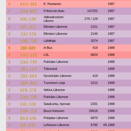
9
KKH-988
E. Rantanen
1987
9
ZAA-909
Friherrsin Auto
147252
1987
Valkeakosken
9
HXL-109
275 / 129
1987
Liikenn
9
OPL-471
Elimäen Liikenne
2151
1987
9
ZAC-558
Elimäen Liikenne
2149
1987
9
UXB-709
Lähilinjat
2074
1987
9
ZBE-889
A-Bus
419
1988
9
HXO-600
LSL
6824
1988
9
ZAU-799
Pukkilan Liikenne
1988
9
ZBC-219
Tidstrand
1988
9
ZBE-889
Hyvinkään Liikenne
419
1988
9
ZBP-460
Tuomisen Linja
2212
1988
9
KFB-278
Vekka Liikenne
1988
9
ZAU-799
Pukkilan Liikenne
1988
9
EHL-109
Satakunta, прочие
2201
1988
9
EHN-219
Bussi-Ketonen
29618
1988
9
BKX-696
Pohjolan Liikenne
6870
1988
9
BJE-845
Lehtosen Liikenne
6795
09.1988