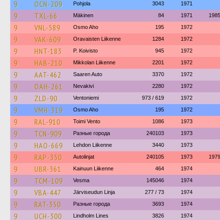
9
OCN-209
Pohjola
3043
1971
9
TXL-66
Mäkinen
84
1971
198
9
VNL-589
Osmo Aho
195
1972
9
VAK-609
Oravaisten Liikenne
1284
1972
9
HNT-183
P. Koivisto
945
1972
9
HAB-210
Mikkolan Liikenne
2201
1972
9
AAT-462
Saaren Auto
3370
1972
9
OAH-261
Nevakivi
2280
1972
9
ZLD-90
Ventoniemi
973 / 619
1972
9
VMH-319
Osmo Aho
195
1972
9
RAL-910
Toimi Vento
1086
1973
9
TCN-909
Разные города
240103
1973
9
HAO-669
Lehdon Liikenne
3440
1973
9
RAP-350
Autolinjat
240105
1973
197
9
UBR-361
Kainuun Liikenne
464
1974
9
TCM-109
Vesma
145046
1974
9
VBA-447
Järviseudun Linja
277 / 73
1974
9
RAT-350
Разные города
3693
1974
9
UCH-300
Lindholm Lines
3826
1974