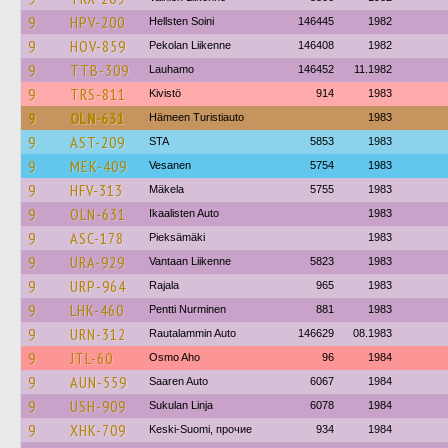
9
HPV-200
Hellsten Soini
146445
1982
9
HOV-859
Pekolan Liikenne
146408
1982
9
TTB-309
Lauhamo
146452
11.1982
9
TRS-811
Kivistö
914
1983
9
OLN-631
Hämeen Turistiauto
1983
9
AST-209
STA
5853
1983
9
MEK-409
Vesanen
5754
1983
9
HFV-313
Mäkela
5755
1983
9
OLN-631
Ikaalisten Auto
1983
9
ASC-178
Pieksämäki
1983
9
URA-929
Vantaan Liikenne
5823
1983
9
URP-964
Rajala
965
1983
9
LHK-460
Pentti Nurminen
881
1983
9
URN-312
Rautalammin Auto
146629
08.1983
9
JTL-60
Osmo Aho
96
1984
9
AUN-559
Saaren Auto
6067
1984
9
USH-909
Sukulan Linja
6078
1984
9
XHK-709
Keski-Suomi, прочие
934
1984