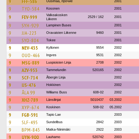
9
FFF-586
Uusimaa, прочие
2001
9
TYO-584
Kosonen
2001
Valkeakosken
9
FEV-999
2529 / 162
2001
Liikenn
9
SYH-929
Lampinen Buses
2001
9
JJA-223
Oravaisten Liikenne
9460
2001
9
SYO-804
Tokee
2001
9
NEV-435
Kyllonen
9554
2002
9
OUO-466
Ingves
9531
2002
9
MSG-889
Luopioisten Linja
2708
2002
9
AZV-953
Tammelundin
520165
2002
9
SCF-714
Åbergin Linja
2002
9
IJS-476
Hokkinen
2002
9
ÅLA 99
Williams Buss
608-02
2002
9
XHZ-789
Länsilinjat
S010437
03.2002
9
XYP-674
Koskinen
508-02
05.2002
9
FGB-591
Tapio Lae
2003
9
SLF-495
Sundellbus
2842
2003
9
BPM-845
Matka-Niinimäki
2922
2003
9
UYN-900
Lauhamo
520742
2003