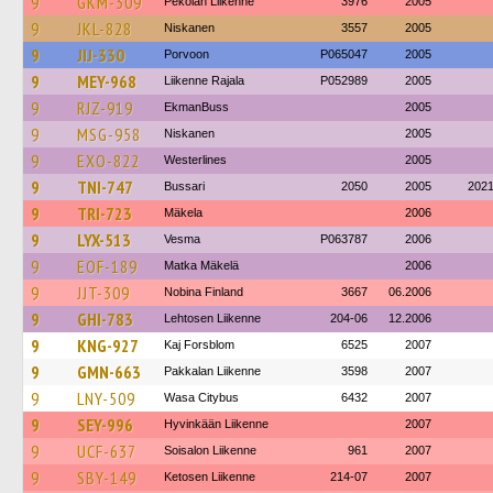
9
GKM-309
Pekolan Liikenne
3976
2005
9
JKL-828
Niskanen
3557
2005
9
JIJ-330
Porvoon
P065047
2005
9
MEY-968
Liikenne Rajala
P052989
2005
9
RJZ-919
EkmanBuss
2005
9
MSG-958
Niskanen
2005
9
EXO-822
Westerlines
2005
9
TNI-747
Bussari
2050
2005
202
9
TRI-723
Mäkela
2006
9
LYX-513
Vesma
P063787
2006
9
EOF-189
Matka Mäkelä
2006
9
JJT-309
Nobina Finland
3667
06.2006
9
GHI-783
Lehtosen Liikenne
204-06
12.2006
9
KNG-927
Kaj Forsblom
6525
2007
9
GMN-663
Pakkalan Liikenne
3598
2007
9
LNY-509
Wasa Citybus
6432
2007
9
SEY-996
Hyvinkään Liikenne
2007
9
UCF-637
Soisalon Liikenne
961
2007
9
SBY-149
Ketosen Liikenne
214-07
2007