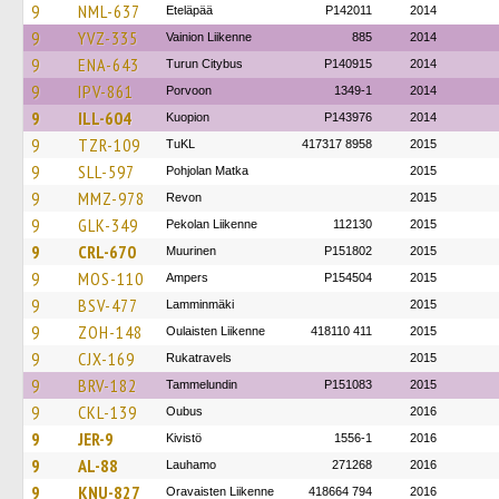
9
NML-637
Eteläpää
P142011
2014
9
YVZ-335
Vainion Liikenne
885
2014
9
ENA-643
Turun Citybus
P140915
2014
9
IPV-861
Porvoon
1349-1
2014
9
ILL-604
Kuopion
P143976
2014
9
TZR-109
TuKL
417317 8958
2015
9
SLL-597
Pohjolan Matka
2015
9
MMZ-978
Revon
2015
9
GLK-349
Pekolan Liikenne
112130
2015
9
CRL-670
Muurinen
P151802
2015
9
MOS-110
Ampers
P154504
2015
9
BSV-477
Lamminmäki
2015
9
ZOH-148
Oulaisten Liikenne
418110 411
2015
9
CJX-169
Rukatravels
2015
9
BRV-182
Tammelundin
P151083
2015
9
CKL-139
Oubus
2016
9
JER-9
Kivistö
1556-1
2016
9
AL-88
Lauhamo
271268
2016
9
KNU-827
Oravaisten Liikenne
418664 794
2016