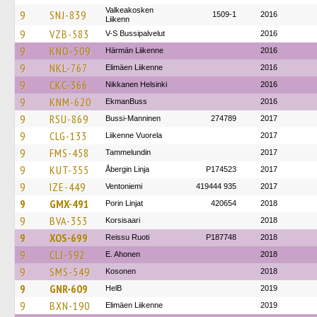
Valkeakosken
9
SNJ-839
1509-1
2016
Liikenn
9
VZB-583
V-S Bussipalvelut
2016
9
KNO-509
Härmän Liikenne
2016
9
NKL-767
Elimäen Liikenne
2016
9
CKC-366
Nikkanen Helsinki
2016
9
KNM-620
EkmanBuss
2016
9
RSU-869
Bussi-Manninen
274789
2017
9
CLG-133
Liikenne Vuorela
2017
9
FMS-458
Tammelundin
2017
9
KUT-355
Åbergin Linja
P174523
2017
9
IZE-449
Ventoniemi
419444 935
2017
9
GMX-491
Porin Linjat
420654
2018
9
BVA-353
Korsisaari
2018
9
XOS-699
Reissu Ruoti
P187748
2018
9
CLJ-592
E. Ahonen
2018
9
SMS-549
Kosonen
2018
9
GNR-609
HelB
2019
9
BXN-190
Elimäen Liikenne
2019