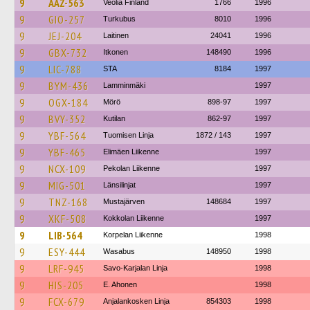
9
AAZ-563
Veolia Finland
1766
1996
9
GIO-257
Turkubus
8010
1996
9
JEJ-204
Laitinen
24041
1996
9
GBX-732
Itkonen
148490
1996
9
LIC-788
STA
8184
1997
9
BYM-436
Lamminmäki
1997
9
OGX-184
Mörö
898-97
1997
9
BVY-352
Kutilan
862-97
1997
9
YBF-564
Tuomisen Linja
1872 / 143
1997
9
YBF-465
Elimäen Liikenne
1997
9
NCX-109
Pekolan Liikenne
1997
9
MIG-501
Länsilinjat
1997
9
TNZ-168
Mustajärven
148684
1997
9
XKF-508
Kokkolan Liikenne
1997
9
LIB-564
Korpelan Liikenne
1998
9
ESY-444
Wasabus
148950
1998
9
LRF-945
Savo-Karjalan Linja
1998
9
HIS-205
E. Ahonen
1998
9
FCX-679
Anjalankosken Linja
854303
1998