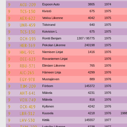
9
ACU-209
Espoon Auto
3805
1974
9
TCS-130
Kivistö
675
1975
9
AEX-622
Vekka Liikenne
4042
1975
9
UNR-459
Tidstrand
640
1975
9
TCS-130
Koiviston L
675
1975
9
OCH-195
Rontti Benjam
1307 / 95775
1975
9
HER-369
Pekolan Liikenne
240198
1975
9
HHL-921
Niemisen Linjat
1416
1976
9
OEE-623
Rovaniemen Linjat
1976
9
RBU-371
Elimäen Liikenne
765
1976
9
AJC-265
Hämeen Linja
4299
1976
9
EGY-978
Mustajärven
889
1976
9
TJM-209
Förbom
145372
1976
9
AHT-641
Mäkela
4231
1976
9
VOX-749
Mäkela
816
1976
9
OCX-419
Kyllonen
4242
1976
9
LBR-312
Kuusela
4218
1976
198
9
LHV-530
Kittilä
145557
1977
Lyttylän Liikenne
6238
1977