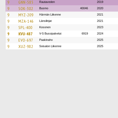
9
GNN-585
Rautaveden
2019
9
SOK-302
Busmo
40046
2020
9
MYZ-209
Härmän Liikenne
2021
9
MZA-146
Länsilinjat
2021
9
SPL-400
Kosonen
2023
9
KVU-487
V-S Bussipalvelut
6919
2024
9
EVO-697
Paakinaho
2025
9
XUZ-982
Soisalon Liikenne
2025