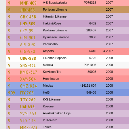
9
MNP-409
V-S Bussipalvelut
P076318
2007
9
JHK-488
Pohjolan Liikenne
2007
9
GHK-488
Härmän Liikenne
2007
9
LNY-509
Haldin&Rose
6432
2007
9
CZY-99
Pukkilan Liikenne
288-07
2007
9
CJM-901
Kylmäsen Liikenne
3858
2007
9
API-898
Paakinaho
2007
9
CJG-970
Ampers
6440
04.2007
9
UBG-888
Liikenne Seppälä
6726
2008
9
SNS-431
Mäkela
P081095
2008
9
KMO-317
Koiviston Tre
80008
2008
9
XAY-304
Henriksson
2008
9
GMZ-824
Miodex
414161 604
2008
909
FIY-208
HelB
549-08
2008
9
TTY-269
K-S Liikenne
2008
9
UAI-655
Kosonen
2008
9
YVM-553
Anjalankosken Linja
2008
9
VTY-134
P. Koivisto
2008
9
MMZ-923
Tokee
2008