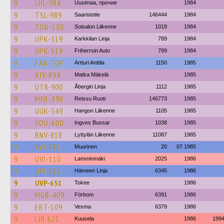
9
LHL-984
Uusimaa, прочие
1984
9
TSL-989
Saaristotie
146444
1984
9
TOB-130
Soisalon Liikenne
1019
1984
9
UPK-519
Karkkilan Linja
789
1984
9
UPK-519
Friherrsin Auto
789
1984
9
EAB-709
Artturi Anttila
1150
1985
9
XJV-894
Matka Mäkelä
1985
9
UTR-900
Åbergin Linja
1112
1985
9
MFB-398
Reissu Ruoti
146773
1985
9
UUK-549
Hangon Liikenne
1105
1985
9
VOU-600
Ingves Bussar
1038
1985
9
BNV-818
Lyttylän Liikenne
11087
1985
9
AVJ-531
Muurinen
20
07.1985
9
UVJ-110
Lamminmäki
2025
1986
9
UVJ-662
Hämeen Linja
6345
1986
9
UVP-651
Tokee
1986
9
MGB-409
Förbom
6391
1986
9
EBT-109
Vesma
6379
1986
9
LJR-621
Kuusela
1986
199