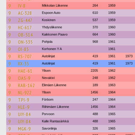
9
IV-8
Mikkolan Liikenne
264
1959
9
AC-328
Espoon Auto
610
1959
9
ZG-447
Koskinen
537
1959
9
HC-617
Yhdysliikenne
370
1960
9
OB-514
Kaikkonen Paavo
664
1960
9
ON-535
Pohjola
968
1961
9
OI-85
Korhonen Y A
1961
9
RS-707
Autolinjat
419
1961
1973
9
RX-35
Autolinjat
419
1961
1973
9
HAE-61
Ylisen
2205
1962
9
OAS-9
Nevakivi
248
1962
9
RAB-162
Elimäen Liikenne
189
1963
9
NL-922
Ylisen
1456
1964
9
TPI-9
Förbom
247
1964
9
HLE-9
Riihimäen Liikenne
1456
1964
9
UIY-84
Porvoon
488
1965
9
UIY-84
Kalle Rantasärkkä
488
1965
9
MGK-9
Savonlinja
326
1965