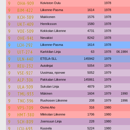
9
OHA-909
Koiviston Oulu
1978
9
BIM-422
Liikenne-Pasma
1614
1978
9
KCH-389
Makkonen
1576
1978
9
UKT-409
Henriksson
1580
1978
9
VOE-509
Kokkolan Liikenne
4731
1978
9
OHE-941
Nevakivi
8242
1978
9
LCH-292
Liikenne-Pasma
1614
1978
9
UJT-274
Karkkilan Linja
63
1978
06.1984
9
ULN-440
ETELA-SLL
145942
1979
9
REU-232
Autolinjat
5054
1979
9
VSE-927
Uusimaa, прочие
5052
1979
9
ALP-306
Pakkalan Liikenne
145861
1979
9
ULA-309
Sukulan Linja
4879
1979
9
TML-933
Mäkinen
1604
1979
1990
9
TNC-396
Ruohosen Liikenne
208
1979
1996
9
VPS-709
Osmo Aho
316
1980
9
HMT-380
Mikkolan Liikenne
1706
1980
9
SCH-809
Joensuun Linja
228
1980
9
LCU-693
Kuusela
5224
1980