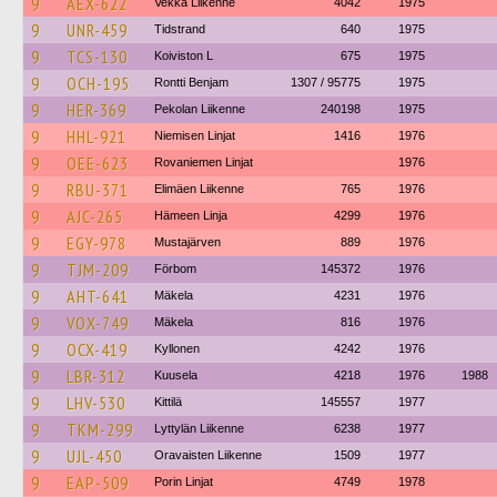
9
AEX-622
Vekka Liikenne
4042
1975
9
UNR-459
Tidstrand
640
1975
9
TCS-130
Koiviston L
675
1975
9
OCH-195
Rontti Benjam
1307 / 95775
1975
9
HER-369
Pekolan Liikenne
240198
1975
9
HHL-921
Niemisen Linjat
1416
1976
9
OEE-623
Rovaniemen Linjat
1976
9
RBU-371
Elimäen Liikenne
765
1976
9
AJC-265
Hämeen Linja
4299
1976
9
EGY-978
Mustajärven
889
1976
9
TJM-209
Förbom
145372
1976
9
AHT-641
Mäkela
4231
1976
9
VOX-749
Mäkela
816
1976
9
OCX-419
Kyllonen
4242
1976
9
LBR-312
Kuusela
4218
1976
1988
9
LHV-530
Kittilä
145557
1977
9
TKM-299
Lyttylän Liikenne
6238
1977
9
UJL-450
Oravaisten Liikenne
1509
1977
9
EAP-509
Porin Linjat
4749
1978