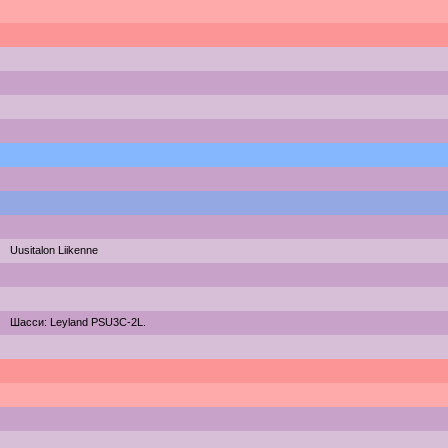
Uusitalon Liikenne
Шасси: Leyland PSU3C-2L.