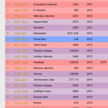
9
VAK-609
Oravaisten Liikenne
1284
1972
9
HNT-183
P. Koivisto
945
1972
9
HAB-210
Mikkolan Liikenne
2201
1972
9
AAT-462
Saaren Auto
3370
1972
9
OAH-261
Nevakivi
2280
1972
9
ZLD-90
Ventoniemi
973 / 619
1972
9
VMH-319
Osmo Aho
195
1972
9
RAL-910
Toimi Vento
1086
1973
9
TCN-909
Разные города
240103
1973
9
HAO-669
Lehdon Liikenne
3440
1973
9
RAP-350
Autolinjat
240105
1973
1979
9
UBR-361
Kainuun Liikenne
464
1974
9
TCM-109
Vesma
145046
1974
9
VBA-447
Järviseudun Linja
277 / 73
1974
9
RAT-350
Разные города
3693
1974
9
UCH-300
Lindholm Lines
3826
1974
9
ACU-209
Espoon Auto
3805
1974
9
TCS-130
Kivistö
675
1975