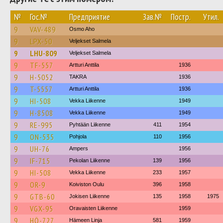
№
Гос.№
Предприятие
Зав.№
Постр.
Утил.
9
VAV-489
Osmo Aho
9
LPX-50
Veljekset Salmela
9
LHU-809
Veljekset Salmela
9
TF-557
Artturi Anttila
1936
9
H-5052
TAKRA
1936
9
T-5557
Artturi Anttila
1936
9
HI-508
Vekka Liikenne
1949
9
H-8508
Vekka Liikenne
1949
9
RE-995
Pyhtään Liikenne
411
1954
9
ON-535
Pohjola
110
1956
9
UH-76
Ampers
1956
9
IF-715
Pekolan Liikenne
139
1956
9
HI-508
Vekka Liikenne
233
1957
9
OR-9
Koiviston Oulu
396
1958
9
GTB-60
Jokisen Liikenne
135
1958
1975
9
VGX-95
Oravaisten Liikenne
1959
9
HÖ-727
Hämeen Linja
581
1959