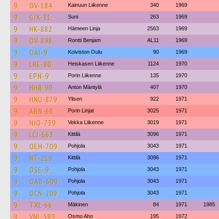
9
OV-184
Kainuun Liikenne
340
1969
9
GJX-31
Suni
263
1969
9
HK-882
Hämeen Linja
2563
1969
9
OV-898
Rontti Benjam
AL11
1969
9
OAI-9
Koiviston Oulu
90
1969
9
LRE-80
Heiskasen Liikenne
1124
1970
9
EPN-9
Porin Liikenne
135
1970
9
HHR-90
Anton Mäntylä
407
1970
9
HNU-879
Ylisen
922
1971
9
ABN-68
Porin Linjat
3025
1971
9
HJO-739
Vekka Liikenne
3019
1971
9
LCJ-663
Kittilä
3096
1971
9
OEH-709
Pohjola
3043
1971
9
NT-219
Kittilä
3096
1971
9
OSE-9
Pohjola
3043
1971
9
OAB-609
Pohjola
3043
1971
9
OCN-209
Pohjola
3043
1971
9
TXL-66
Mäkinen
84
1971
1985
9
VNL-589
Osmo Aho
195
1972