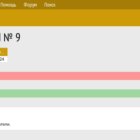
Помощь
Форум
Поиск
M № 9
...
24
атели.