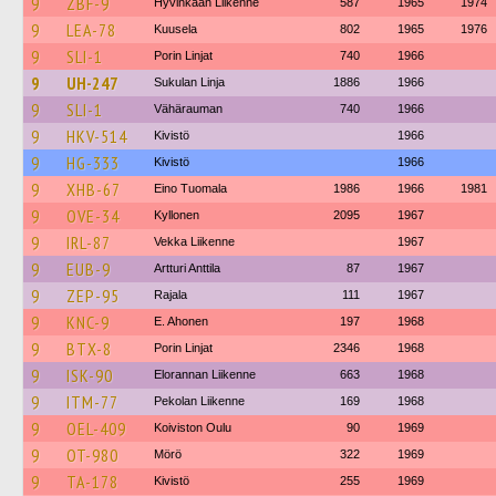
9
ZBF-9
Hyvinkään Liikenne
587
1965
1974
9
LEA-78
Kuusela
802
1965
1976
9
SLI-1
Porin Linjat
740
1966
9
UH-247
Sukulan Linja
1886
1966
9
SLI-1
Vähärauman
740
1966
9
HKV-514
Kivistö
1966
9
HG-333
Kivistö
1966
9
XHB-67
Eino Tuomala
1986
1966
1981
9
OVE-34
Kyllonen
2095
1967
9
IRL-87
Vekka Liikenne
1967
9
EUB-9
Artturi Anttila
87
1967
9
ZEP-95
Rajala
111
1967
9
KNC-9
E. Ahonen
197
1968
9
BTX-8
Porin Linjat
2346
1968
9
ISK-90
Elorannan Liikenne
663
1968
9
ITM-77
Pekolan Liikenne
169
1968
9
OEL-409
Koiviston Oulu
90
1969
9
OT-980
Mörö
322
1969
9
TA-178
Kivistö
255
1969