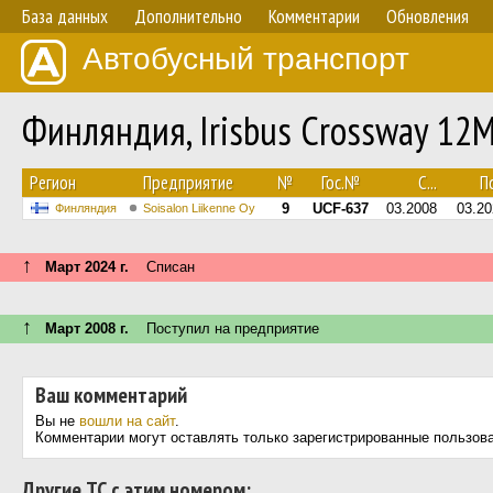
База данных
Дополнительно
Комментарии
Обновления
Автобусный транспорт
Финляндия, Irisbus Crossway 12
Регион
Предприятие
№
Гос.№
С...
По
9
UCF-637
03.2008
03.20
Финляндия
Soisalon Liikenne Oy
↑
Март 2024 г.
Списан
↑
Март 2008 г.
Поступил на предприятие
Ваш комментарий
Вы не
вошли на сайт
.
Комментарии могут оставлять только зарегистрированные пользов
Другие ТС с этим номером: