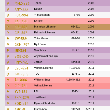
9
MMZ-923
Tokee
2008
9
ANY-333
Revon
2008
9
FOC-994
Y. Makkonen
6766
2009
9
LZE-350
Nyholm
2009
9
GIS-862
Mantelan Liikenne
634211
2009
9
GIS-862
Peimarin Liikenne
634211
2009
9
LYY-539
Toimi Vento
896-10
2010
9
GKM-297
Rytkönen
2010
9
IJB-854
Svanbäck
1014-1
2010
9
BOB-245
Anjalankosken Linja
2010
9
HNY-761
Jarbus
584868
2010
9
LSO-654
Vainion Liikenne
P113605
2011
9
GOC-909
TLO
1178-1
2011
9
ÅL 5006
Williams Buss
416040 352
2011
9
CIG-321
Vekka Liikenne
2011
9
YVR-181
LSL
1145-1
2011
9
SKM-829
Jari Kaari
2011
9
SOK-514
Kymen Charterline
1160-1
2011
9
AHO-9
Osmo Aho
P111273
05.2011