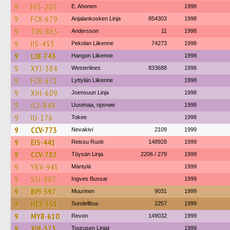
9
HIS-205
E. Ahonen
1998
9
FCX-679
Anjalankosken Linja
854303
1998
9
TIN-865
Andersson
11
1998
9
IIS-453
Pekolan Liikenne
74273
1998
9
LIB-743
Hangon Liikenne
1998
9
XYJ-384
Westerlines
833688
1998
9
FCR-671
Lyttylän Liikenne
1998
9
XIH-609
Joensuun Linja
1998
9
JCJ-849
Uusimaa, прочие
1998
9
IIJ-176
Tokee
1998
9
CCV-773
Nevakivi
2109
1999
9
EIS-441
Reissu Ruoti
148928
1999
9
CCV-782
Töysän Linja
2206 / 279
1999
9
YBV-941
Mäntylä
1999
9
SSI-887
Ingves Bussar
1999
9
BPI-597
Muurinen
9031
1999
9
HEY-351
Sundellbus
2257
1999
9
MYB-610
Revon
149032
1999
9
XIB-525
Tourusen Linjat
1999