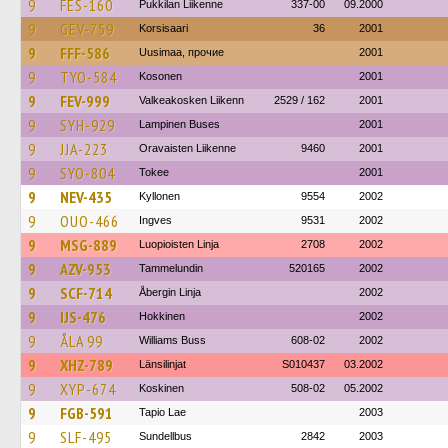
9
FES-160
Pukkilan Liikenne
337-00
09.2000
9
GEV-759
Korsisaari
36
2001
9
FFF-586
Uusimaa, прочие
2001
9
TYO-584
Kosonen
2001
9
FEV-999
Valkeakosken Liikenn
2529 / 162
2001
9
SYH-929
Lampinen Buses
2001
9
JJA-223
Oravaisten Liikenne
9460
2001
9
SYO-804
Tokee
2001
9
NEV-435
Kyllonen
9554
2002
9
OUO-466
Ingves
9531
2002
9
MSG-889
Luopioisten Linja
2708
2002
9
AZV-953
Tammelundin
520165
2002
9
SCF-714
Åbergin Linja
2002
9
IJS-476
Hokkinen
2002
9
ÅLA 99
Williams Buss
608-02
2002
9
XHZ-789
Länsilinjat
S010437
03.2002
9
XYP-674
Koskinen
508-02
05.2002
9
FGB-591
Tapio Lae
2003
9
SLF-495
Sundellbus
2842
2003