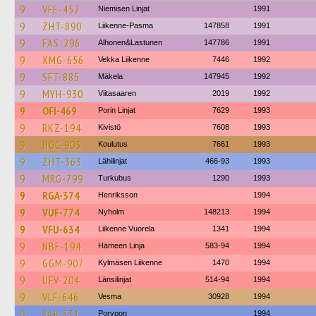
9
VFE-452
Niemisen Linjat
1991
9
ZHT-890
Liikenne-Pasma
147858
1991
9
FAS-296
Alhonen&Lastunen
147786
1991
9
XMG-656
Vekka Liikenne
7446
1992
9
SFT-885
Mäkela
147945
1992
9
MYH-930
Viitasaaren
2019
1992
9
OFI-469
Porin Linjat
7629
1993
9
RKZ-194
Kivistö
7608
1993
9
HGC-905
Koulutus
7661
1993
9
ZHT-363
Lähilinjat
466-93
1993
9
MRG-799
Turkubus
1290
1993
9
RGA-374
Henriksson
1994
9
VUF-774
Nyholm
148213
1994
9
VFU-634
Liikenne Vuorela
1341
1994
9
NBF-194
Hämeen Linja
583-94
1994
9
GGM-907
Kylmäsen Liikenne
1470
1994
9
UFV-204
Länsilinjat
514-94
1994
9
VLF-646
Vesma
30928
1994
9
YAR-331
Porvoon
1994