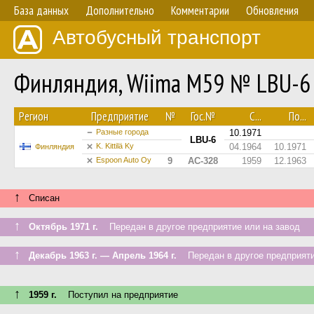
База данных
Дополнительно
Комментарии
Обновления
Автобусный транспорт
Финляндия, Wiima M59 № LBU-6
Регион
Предприятие
№
Гос.№
С...
По...
Разные города
10.1971
LBU-6
K. Kittilä Ky
04.1964
10.1971
Финляндия
Espoon Auto Oy
9
AC-328
1959
12.1963
↑
Списан
↑
Октябрь 1971 г.
Передан в другое предприятие или на завод
↑
Декабрь 1963 г. — Апрель 1964 г.
Передан в другое предприяти
↑
1959 г.
Поступил на предприятие