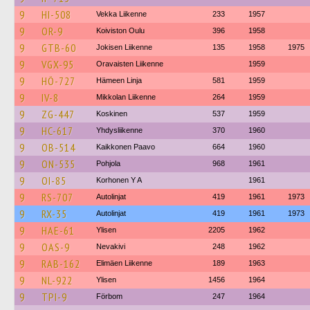
9
HI-508
Vekka Liikenne
233
1957
9
OR-9
Koiviston Oulu
396
1958
9
GTB-60
Jokisen Liikenne
135
1958
1975
9
VGX-95
Oravaisten Liikenne
1959
9
HÖ-727
Hämeen Linja
581
1959
9
IV-8
Mikkolan Liikenne
264
1959
9
ZG-447
Koskinen
537
1959
9
HC-617
Yhdysliikenne
370
1960
9
OB-514
Kaikkonen Paavo
664
1960
9
ON-535
Pohjola
968
1961
9
OI-85
Korhonen Y A
1961
9
RS-707
Autolinjat
419
1961
1973
9
RX-35
Autolinjat
419
1961
1973
9
HAE-61
Ylisen
2205
1962
9
OAS-9
Nevakivi
248
1962
9
RAB-162
Elimäen Liikenne
189
1963
9
NL-922
Ylisen
1456
1964
9
TPI-9
Förbom
247
1964