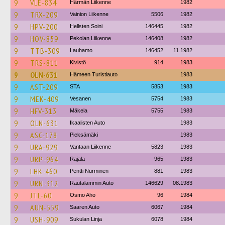
9
VLE-834
Härmän Liikenne
1982
9
TRX-209
Vainion Liikenne
5506
1982
9
HPV-200
Hellsten Soini
146445
1982
9
HOV-859
Pekolan Liikenne
146408
1982
9
TTB-309
Lauhamo
146452
11.1982
9
TRS-811
Kivistö
914
1983
9
OLN-631
Hämeen Turistiauto
1983
9
AST-209
STA
5853
1983
9
MEK-409
Vesanen
5754
1983
9
HFV-313
Mäkela
5755
1983
9
OLN-631
Ikaalisten Auto
1983
9
ASC-178
Pieksämäki
1983
9
URA-929
Vantaan Liikenne
5823
1983
9
URP-964
Rajala
965
1983
9
LHK-460
Pentti Nurminen
881
1983
9
URN-312
Rautalammin Auto
146629
08.1983
9
JTL-60
Osmo Aho
96
1984
9
AUN-559
Saaren Auto
6067
1984
9
USH-909
Sukulan Linja
6078
1984