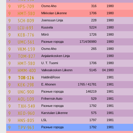
9
VPS-709
Osmo Aho
316
1980
9
HMT-380
Mikkolan Liikenne
1706
1980
9
SCH-809
Joensuun Linja
228
1980
9
LCU-693
Kuusela
5224
1980
9
KEB-776
Mörö
1726
1980
9
UMC-561
Разные города
1714/36980
1980
9
VKM-159
Osmo Aho
265
1980
9
TOM-827
Anjalankosken Linja
1980
9
HMT-380
U. T. Tuomi
1706
1980
9
HMM-400
Valkeakosken Liikenn
5145
04.1980
9
TOB-126
Haldin&Rose
1981
9
KEK-298
E. Ahonen
1765 / 41781
1981
9
UNC-900
Разные города
146219
1981
9
AOL-109
Friherrsin Auto
529
1981
9
TXH-349
Разные города
1792
1981
9
XEO-960
Karstulan Liikenne
575
1981
9
HNS-805
LSL
1797
1981
9
TPV-963
Разные города
1792
1981