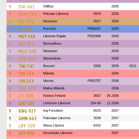
9
OAI-661
OlliBus
2005
9
GKM-309
Pekolan Liikenne
3976
2005
9
JKL-828
Niskanen
3557
2005
9
JIJ-330
Porvoon
P065047
2005
9
MEY-968
Liikenne Rajala
P052989
2005
9
RJZ-919
EkmanBuss
2005
9
MSG-958
Niskanen
2005
9
EXO-822
Westerlines
2005
9
TNI-747
Bussari
2050
2005
2021
9
TRI-723
Mäkela
2006
9
LYX-513
Vesma
P063787
2006
9
EOF-189
Matka Mäkelä
2006
9
JJT-309
Nobina Finland
3667
06.2006
9
GHI-783
Lehtosen Liikenne
204-06
12.2006
9
KNG-927
Kaj Forsblom
6525
2007
9
GMN-663
Pakkalan Liikenne
3598
2007
9
LNY-509
Wasa Citybus
6432
2007
9
SEY-996
Hyvinkään Liikenne
2007