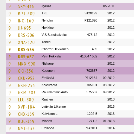
9
SXY-436
Jyrkilä
05.2011
9
BPT-609
TKL
S120199
2012
9
INO-169
Nyholm
P121820
2012
9
JIJ-695
Hokkinen
2012
9
KRS-506
V-S Bussipalvelut
475-12
2012
9
XNA-520
Tokee
2012
9
KRS-533
Charter Hekkanen
409
2012
9
KRS-687
Petri Pekkala
416847 582
2012
9
MKX-990
Niskanen
2012
9
GKI-356
Kosonen
703687
2012
9
CKU-952
Eteläpää
P112164
02.2012
9
GKN-255
Koivuranta
705101
08.2012
9
GKM-303
Rautalammin Auto
575587
09.2012
9
LLU-889
Raahen
2013
9
XVP-184
Lyttylän Liikenne
2013
9
CNX-169
Koiviston L
1292-5
2013
9
BUC-339
Miodex
1271-2
01.2013
9
NML-637
Eteläpää
P142011
2014