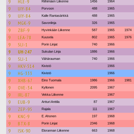
9
HLE-9
Riihimäen Liikenne
1456
1964
9
UIY-84
Porvoon
488
1965
9
UIY-84
Kalle Rantasärkkä
488
1965
9
MGK-9
Savonlinja
326
1965
9
ZBF-9
Hyvinkään Liikenne
587
1965
1974
9
LEA-78
Kuusela
802
1965
1976
9
SLI-1
Porin Linjat
740
1966
9
UH-247
Sukulan Linja
1886
1966
9
SLI-1
Vähärauman
740
1966
9
HKV-514
Kivistö
1966
9
HG-333
Kivistö
1966
9
XHB-67
Eino Tuomala
1986
1966
1981
9
OVE-34
Kyllonen
2095
1967
9
IRL-87
Vekka Liikenne
1967
9
EUB-9
Artturi Anttila
87
1967
9
ZEP-95
Rajala
111
1967
9
KNC-9
E. Ahonen
197
1968
9
BTX-8
Porin Linjat
2346
1968
9
ISK-90
Elorannan Liikenne
663
1968