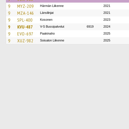
9
MYZ-209
Härmän Liikenne
2021
9
MZA-146
Länsilinjat
2021
9
SPL-400
Kosonen
2023
9
KVU-487
V-S Bussipalvelut
6919
2024
9
EVO-697
Paakinaho
2025
9
XUZ-982
Soisalon Liikenne
2025