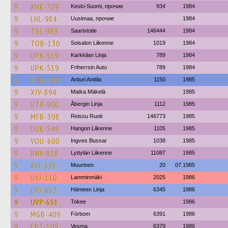
9
XHK-709
Keski-Suomi, прочие
934
1984
9
LHL-984
Uusimaa, прочие
1984
9
TSL-989
Saaristotie
146444
1984
9
TOB-130
Soisalon Liikenne
1019
1984
9
UPK-519
Karkkilan Linja
789
1984
9
UPK-519
Friherrsin Auto
789
1984
9
EAB-709
Artturi Anttila
1150
1985
9
XJV-894
Matka Mäkelä
1985
9
UTR-900
Åbergin Linja
1112
1985
9
MFB-398
Reissu Ruoti
146773
1985
9
UUK-549
Hangon Liikenne
1105
1985
9
VOU-600
Ingves Bussar
1038
1985
9
BNV-818
Lyttylän Liikenne
11087
1985
9
AVJ-531
Muurinen
20
07.1985
9
UVJ-110
Lamminmäki
2025
1986
9
UVJ-662
Hämeen Linja
6345
1986
9
UVP-651
Tokee
1986
9
MGB-409
Förbom
6391
1986
9
EBT-109
Vesma
6379
1986