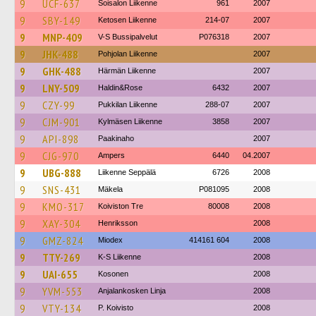
9
UCF-637
Soisalon Liikenne
961
2007
9
SBY-149
Ketosen Liikenne
214-07
2007
9
MNP-409
V-S Bussipalvelut
P076318
2007
9
JHK-488
Pohjolan Liikenne
2007
9
GHK-488
Härmän Liikenne
2007
9
LNY-509
Haldin&Rose
6432
2007
9
CZY-99
Pukkilan Liikenne
288-07
2007
9
CJM-901
Kylmäsen Liikenne
3858
2007
9
API-898
Paakinaho
2007
9
CJG-970
Ampers
6440
04.2007
9
UBG-888
Liikenne Seppälä
6726
2008
9
SNS-431
Mäkela
P081095
2008
9
KMO-317
Koiviston Tre
80008
2008
9
XAY-304
Henriksson
2008
9
GMZ-824
Miodex
414161 604
2008
9
TTY-269
K-S Liikenne
2008
9
UAI-655
Kosonen
2008
9
YVM-553
Anjalankosken Linja
2008
9
VTY-134
P. Koivisto
2008