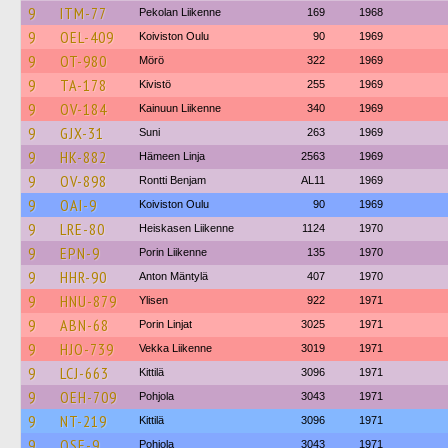
9
ITM-77
Pekolan Liikenne
169
1968
9
OEL-409
Koiviston Oulu
90
1969
9
OT-980
Mörö
322
1969
9
TA-178
Kivistö
255
1969
9
OV-184
Kainuun Liikenne
340
1969
9
GJX-31
Suni
263
1969
9
HK-882
Hämeen Linja
2563
1969
9
OV-898
Rontti Benjam
AL11
1969
9
OAI-9
Koiviston Oulu
90
1969
9
LRE-80
Heiskasen Liikenne
1124
1970
9
EPN-9
Porin Liikenne
135
1970
9
HHR-90
Anton Mäntylä
407
1970
9
HNU-879
Ylisen
922
1971
9
ABN-68
Porin Linjat
3025
1971
9
HJO-739
Vekka Liikenne
3019
1971
9
LCJ-663
Kittilä
3096
1971
9
OEH-709
Pohjola
3043
1971
9
NT-219
Kittilä
3096
1971
9
OSE-9
Pohjola
3043
1971