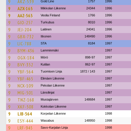
9
AKZ-539
Gold Line
1757
1996
9
AZX-165
Mikkolan Liikenne
24344
1996
9
AAZ-563
Veolia Finland
1766
1996
9
GIO-257
Turkubus
8010
1996
9
JEJ-204
Laitinen
24041
1996
9
GBX-732
Itkonen
148490
1996
9
LIC-788
STA
8184
1997
9
BYM-436
Lamminmäki
1997
9
OGX-184
Mörö
898-97
1997
9
BVY-352
Kutilan
862-97
1997
9
YBF-564
Tuomisen Linja
1872 / 143
1997
9
YBF-465
Elimäen Liikenne
1997
9
NCX-109
Pekolan Liikenne
1997
9
MIG-501
Länsilinjat
1997
9
TNZ-168
Mustajärven
148684
1997
9
XKF-508
Kokkolan Liikenne
1997
9
LIB-564
Korpelan Liikenne
1998
9
ESY-444
Wasabus
148950
1998
9
LRF-945
Savo-Karjalan Linja
1998