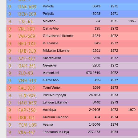
9
OAB-609
Pohjola
3043
1971
9
OCN-209
Pohjola
3043
1971
9
TXL-66
Mäkinen
84
1971
1985
9
VNL-589
Osmo Aho
195
1972
9
VAK-609
Oravaisten Liikenne
1284
1972
9
HNT-183
P. Koivisto
945
1972
9
HAB-210
Mikkolan Liikenne
2201
1972
9
AAT-462
Saaren Auto
3370
1972
9
OAH-261
Nevakivi
2280
1972
9
ZLD-90
Ventoniemi
973 / 619
1972
9
VMH-319
Osmo Aho
195
1972
9
RAL-910
Toimi Vento
1086
1973
9
TCN-909
Разные города
240103
1973
9
HAO-669
Lehdon Liikenne
3440
1973
9
RAP-350
Autolinjat
240105
1973
1979
9
UBR-361
Kainuun Liikenne
464
1974
9
TCM-109
Vesma
145046
1974
9
VBA-447
Järviseudun Linja
277 / 73
1974