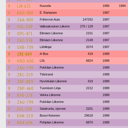
9
LJR-621
Kuusela
1986
1994
9
KKH-988
E. Rantanen
1987
9
ZAA-909
Friherrsin Auto
147252
1987
9
HXL-109
Valkeakosken Liikenn
275 / 129
1987
9
OPL-471
Elimäen Liikenne
2151
1987
9
ZAC-558
Elimäen Liikenne
2149
1987
9
UXB-709
Lähilinjat
2074
1987
9
ZBE-889
A-Bus
419
1988
9
HXO-600
LSL
6824
1988
9
ZAU-799
Pukkilan Liikenne
1988
9
ZBC-219
Tidstrand
1988
9
ZBE-889
Hyvinkään Liikenne
419
1988
9
ZBP-460
Tuomisen Linja
2212
1988
9
KFB-278
Vekka Liikenne
1988
9
ZAU-799
Pukkilan Liikenne
1988
9
EHL-109
Satakunta, прочие
2201
1988
9
EHN-219
Bussi-Ketonen
29618
1988
9
BKX-696
Pohjolan Liikenne
6870
1988