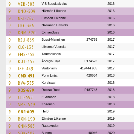
9
VZB-583
V-S Bussipalvelut
2016
9
KNO-509
Härmän Liikenne
2016
9
NKL-767
Elimäen Liikenne
2016
9
CKC-366
Nikkanen Helsinki
2016
9
KNM-620
EkmanBuss
2016
9
RSU-869
Bussi-Manninen
274789
2017
9
CLG-133
Liikenne Vuorela
2017
9
FMS-458
Tammelundin
2017
9
KUT-355
Åbergin Linja
P174523
2017
9
IZE-449
Ventoniemi
419444 935
2017
9
GMX-491
Porin Linjat
420654
2018
9
BVA-353
Korsisaari
2018
9
XOS-699
Reissu Ruoti
P187748
2018
9
CLJ-592
E. Ahonen
2018
9
SMS-549
Kosonen
2018
9
GNR-609
HelB
2019
9
BXN-190
Elimäen Liikenne
2019
9
GNN-585
Rautaveden
2019
9
SOK-302
Busmo
40046
2020