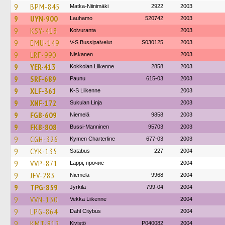
9
BPM-845
Matka-Niinimäki
2922
2003
9
UYN-900
Lauhamo
520742
2003
9
KSY-413
Koivuranta
2003
9
EMU-149
V-S Bussipalvelut
S030125
2003
9
LRF-990
Niskanen
2003
9
YER-413
Kokkolan Liikenne
2858
2003
9
SRF-689
Paunu
615-03
2003
9
XLF-361
K-S Liikenne
2003
9
XNF-172
Sukulan Linja
2003
9
FGB-609
Niemelä
9858
2003
9
FKB-808
Bussi-Manninen
95703
2003
9
CGH-326
Kymen Charterline
677-03
2003
9
CYK-135
Satabus
227
2004
9
VVP-871
Lappi, прочие
2004
9
JFV-283
Niemelä
9968
2004
9
TPG-859
Jyrkilä
799-04
2004
9
VVN-130
Vekka Liikenne
2004
9
LPG-864
Dahl Citybus
2004
9
KMT-812
Kivistö
P040082
2004