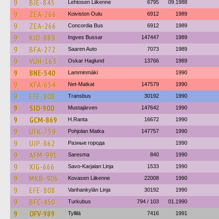
9
BJE-845
Lehtosen Liikenne
6795
09.1988
9
ZEA-266
Koiviston Oulu
6912
1989
9
ZEA-266
Concordia Bus
6912
1989
9
KIO-889
Ingves Bussar
147447
1989
9
BFA-272
Saaren Auto
7073
1989
9
VUH-163
Oskar Haglund
13766
1989
9
BNE-540
Lamminmäki
1990
9
XFA-654
Net-Matkat
147579
1990
9
EFE-808
Transbus
30192
1990
9
SJO-900
Mustajärven
147642
1990
9
GCM-869
H.Ranta
16672
1990
9
UFK-759
Pohjolan Matka
147757
1990
9
UJP-862
Разные города
1990
9
AFM-991
Saresma
840
1990
9
XIG-666
Savo-Karjalan Linja
1533
1990
9
MKB-906
Kovasen Liikenne
22008
1990
9
EFE-808
Vanhankylän Linja
30192
1990
9
BFC-450
Turkubus
794 / 103
01.1990
9
OFV-989
Tyllilä
7416
1991