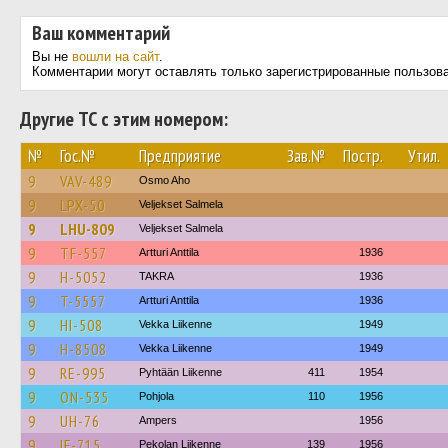
Ваш комментарий
Вы не
вошли на сайт
.
Комментарии могут оставлять только зарегистрированные пользов
Другие ТС с этим номером:
№
Гос.№
Предприятие
Зав.№
Постр.
Утил.
9
VAV-489
Osmo Aho
9
LPX-50
Veljekset Salmela
9
LHU-809
Veljekset Salmela
9
TF-557
Artturi Anttila
1936
9
H-5052
TAKRA
1936
9
T-5557
Artturi Anttila
1936
9
HI-508
Vekka Liikenne
1949
9
H-8508
Vekka Liikenne
1949
9
RE-995
Pyhtään Liikenne
411
1954
9
ON-535
Pohjola
110
1956
9
UH-76
Ampers
1956
9
IF-715
Pekolan Liikenne
139
1956