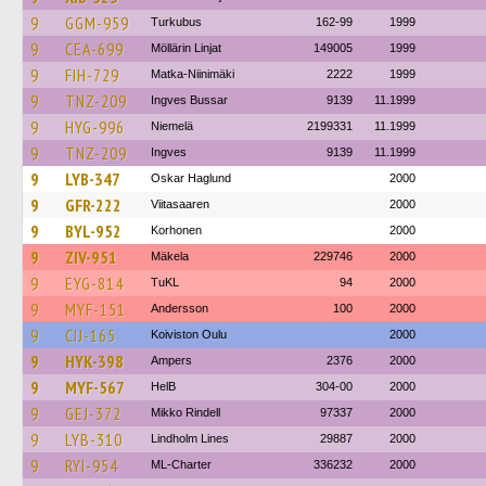
9
GGM-959
Turkubus
162-99
1999
9
CEA-699
Möllärin Linjat
149005
1999
9
FIH-729
Matka-Niinimäki
2222
1999
9
TNZ-209
Ingves Bussar
9139
11.1999
9
HYG-996
Niemelä
2199331
11.1999
9
TNZ-209
Ingves
9139
11.1999
9
LYB-347
Oskar Haglund
2000
9
GFR-222
Viitasaaren
2000
9
BYL-952
Korhonen
2000
9
ZIV-951
Mäkela
229746
2000
9
EYG-814
TuKL
94
2000
9
MYF-151
Andersson
100
2000
9
CIJ-165
Koiviston Oulu
2000
9
HYK-398
Ampers
2376
2000
9
MYF-567
HelB
304-00
2000
9
GEJ-372
Mikko Rindell
97337
2000
9
LYB-310
Lindholm Lines
29887
2000
9
RYI-954
ML-Charter
336232
2000