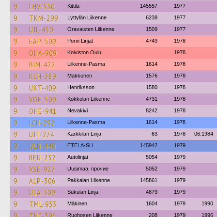
9
LHV-530
Kittilä
145557
1977
9
TKM-299
Lyttylän Liikenne
6238
1977
9
UJL-450
Oravaisten Liikenne
1509
1977
9
EAP-509
Porin Linjat
4749
1978
9
OHA-909
Koiviston Oulu
1978
9
BIM-422
Liikenne-Pasma
1614
1978
9
KCH-389
Makkonen
1576
1978
9
UKT-409
Henriksson
1580
1978
9
VOE-509
Kokkolan Liikenne
4731
1978
9
OHE-941
Nevakivi
8242
1978
9
LCH-292
Liikenne-Pasma
1614
1978
9
UJT-274
Karkkilan Linja
63
1978
06.1984
9
ULN-440
ETELA-SLL
145942
1979
9
REU-232
Autolinjat
5054
1979
9
VSE-927
Uusimaa, прочие
5052
1979
9
ALP-306
Pakkalan Liikenne
145861
1979
9
ULA-309
Sukulan Linja
4879
1979
9
TML-933
Mäkinen
1604
1979
1990
9
TNC-396
Ruohosen Liikenne
208
1979
1996