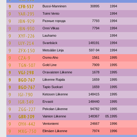
9
CFR-537
Bussi-Manninen
30895
1994
9
YAR-295
Toimi Vento
1994
9
JBN-929
Разные города
7793
1994
9
JBN-930
Onni Vilkas
7794
1994
9
XYF-226
Lauhamo
1994
9
UJY-214
Svanbäck
148191
1994
9
ZFX-150
Metsälän Linja
597-94
1994
9
CZA-9
Osmo Aho
1561
1995
9
TGN-507
Gold Line
7909
1995
9
VGJ-298
Oravaisten Liikenne
1678
1995
9
BGO-767
Liikenne Rajala
1659
1995
9
BGO-767
Tapio Suokari
1659
1995
9
IGI-790
Ketosen Liikenne
148415
1995
9
IGR-349
Ervasti
148440
1995
9
ZGG-227
Pekolan Liikenne
94782
1995
9
GBR-209
Vainion Liikenne
148367
05.1995
9
OYH-442
Ventoniemi
24667
1996
9
MXG-750
Elimäen Liikenne
7974
1996