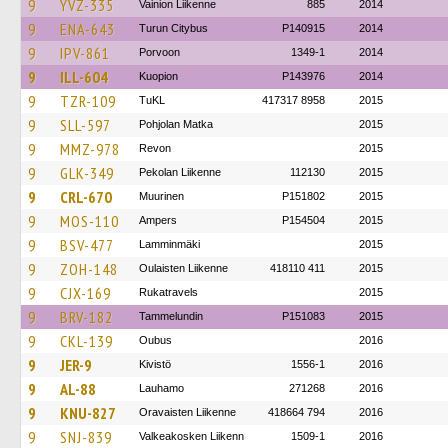
9
YVZ-335
Vainion Liikenne
885
2014
9
ENA-643
Turun Citybus
P140915
2014
9
IPV-861
Porvoon
1349-1
2014
9
ILL-604
Kuopion
P143976
2014
9
TZR-109
TuKL
417317 8958
2015
9
SLL-597
Pohjolan Matka
2015
9
MMZ-978
Revon
2015
9
GLK-349
Pekolan Liikenne
112130
2015
9
CRL-670
Muurinen
P151802
2015
9
MOS-110
Ampers
P154504
2015
9
BSV-477
Lamminmäki
2015
9
ZOH-148
Oulaisten Liikenne
418110 411
2015
9
CJX-169
Rukatravels
2015
9
BRV-182
Tammelundin
P151083
2015
9
CKL-139
Oubus
2016
9
JER-9
Kivistö
1556-1
2016
9
AL-88
Lauhamo
271268
2016
9
KNU-827
Oravaisten Liikenne
418664 794
2016
9
SNJ-839
Valkeakosken Liikenn
1509-1
2016