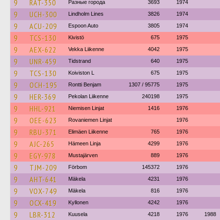
9
RAT-350
Разные города
3693
1974
9
UCH-300
Lindholm Lines
3826
1974
9
ACU-209
Espoon Auto
3805
1974
9
TCS-130
Kivistö
675
1975
9
AEX-622
Vekka Liikenne
4042
1975
9
UNR-459
Tidstrand
640
1975
9
TCS-130
Koiviston L
675
1975
9
OCH-195
Rontti Benjam
1307 / 95775
1975
9
HER-369
Pekolan Liikenne
240198
1975
9
HHL-921
Niemisen Linjat
1416
1976
9
OEE-623
Rovaniemen Linjat
1976
9
RBU-371
Elimäen Liikenne
765
1976
9
AJC-265
Hämeen Linja
4299
1976
9
EGY-978
Mustajärven
889
1976
9
TJM-209
Förbom
145372
1976
9
AHT-641
Mäkela
4231
1976
9
VOX-749
Mäkela
816
1976
9
OCX-419
Kyllonen
4242
1976
9
LBR-312
Kuusela
4218
1976
1988