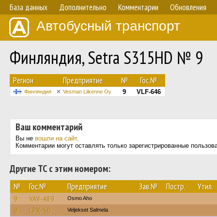
База данных
Дополнительно
Комментарии
Обновления
Автобусный транспорт
Финляндия, Setra S315HD № 9
Регион
Предприятие
№
Гос.№
9
VLF-646
Финляндия
Vesman Liikenne Oy
Ваш комментарий
Вы не
вошли на сайт
.
Комментарии могут оставлять только зарегистрированные пользов
Другие ТС с этим номером:
№
Гос.№
Предприятие
Зав.№
Постр.
Утил.
9
VAV-489
Osmo Aho
9
LPX-50
Veljekset Salmela