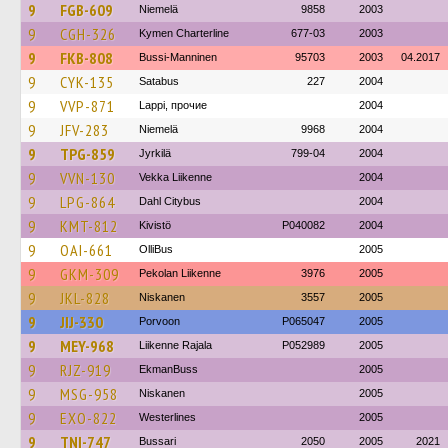
9
FGB-609
Niemelä
9858
2003
9
CGH-326
Kymen Charterline
677-03
2003
9
FKB-808
Bussi-Manninen
95703
2003
04.2017
9
CYK-135
Satabus
227
2004
9
VVP-871
Lappi, прочие
2004
9
JFV-283
Niemelä
9968
2004
9
TPG-859
Jyrkilä
799-04
2004
9
VVN-130
Vekka Liikenne
2004
9
LPG-864
Dahl Citybus
2004
9
KMT-812
Kivistö
P040082
2004
9
OAI-661
OlliBus
2005
9
GKM-309
Pekolan Liikenne
3976
2005
9
JKL-828
Niskanen
3557
2005
9
JIJ-330
Porvoon
P065047
2005
9
MEY-968
Liikenne Rajala
P052989
2005
9
RJZ-919
EkmanBuss
2005
9
MSG-958
Niskanen
2005
9
EXO-822
Westerlines
2005
9
TNI-747
Bussari
2050
2005
2021