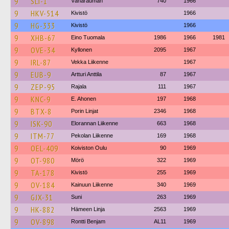
9
SLI-1
Vähärauman
740
1966
9
HKV-514
Kivistö
1966
9
HG-333
Kivistö
1966
9
XHB-67
Eino Tuomala
1986
1966
1981
9
OVE-34
Kyllonen
2095
1967
9
IRL-87
Vekka Liikenne
1967
9
EUB-9
Artturi Anttila
87
1967
9
ZEP-95
Rajala
111
1967
9
KNC-9
E. Ahonen
197
1968
9
BTX-8
Porin Linjat
2346
1968
9
ISK-90
Elorannan Liikenne
663
1968
9
ITM-77
Pekolan Liikenne
169
1968
9
OEL-409
Koiviston Oulu
90
1969
9
OT-980
Mörö
322
1969
9
TA-178
Kivistö
255
1969
9
OV-184
Kainuun Liikenne
340
1969
9
GJX-31
Suni
263
1969
9
HK-882
Hämeen Linja
2563
1969
9
OV-898
Rontti Benjam
AL11
1969