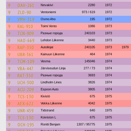
9
OAH-261
Nevakivi
2280
1972
9
ZLD-90
Ventoniemi
973 / 619
1972
9
VMH-319
Osmo Aho
195
1972
9
RAL-910
Toimi Vento
1086
1973
9
TCN-909
Разные города
240103
1973
9
HAO-669
Lehdon Liikenne
3440
1973
9
RAP-350
Autolinjat
240105
1973
1979
9
UBR-361
Kainuun Liikenne
464
1974
9
TCM-109
Vesma
145046
1974
9
VBA-447
Järviseudun Linja
277 / 73
1974
9
RAT-350
Разные города
3693
1974
9
UCH-300
Lindholm Lines
3826
1974
9
ACU-209
Espoon Auto
3805
1974
9
TCS-130
Kivistö
675
1975
9
AEX-622
Vekka Liikenne
4042
1975
9
UNR-459
Tidstrand
640
1975
9
TCS-130
Koiviston L
675
1975
9
OCH-195
Rontti Benjam
1307 / 95775
1975