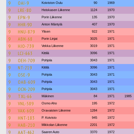
9
OAI-9
Koiviston Oulu
90
1969
9
LRE-80
Heiskasen Liikenne
1124
1970
9
EPN-9
Porin Liikenne
135
1970
9
HHR-90
Anton Mäntylä
407
1970
9
HNU-879
Ylisen
922
1971
9
ABN-68
Porin Linjat
3025
1971
9
HJO-739
Vekka Liikenne
3019
1971
9
LCJ-663
Kittilä
3096
1971
9
OEH-709
Pohjola
3043
1971
9
NT-219
Kittilä
3096
1971
9
OSE-9
Pohjola
3043
1971
9
OAB-609
Pohjola
3043
1971
9
OCN-209
Pohjola
3043
1971
9
TXL-66
Mäkinen
84
1971
1985
9
VNL-589
Osmo Aho
195
1972
9
VAK-609
Oravaisten Liikenne
1284
1972
9
HNT-183
P. Koivisto
945
1972
9
HAB-210
Mikkolan Liikenne
2201
1972
9
AAT-462
Saaren Auto
3370
1972