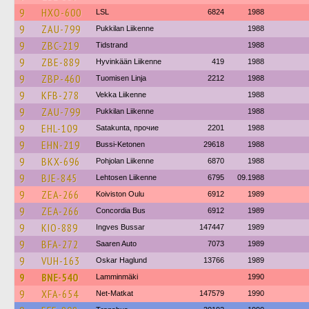
9
HXO-600
LSL
6824
1988
9
ZAU-799
Pukkilan Liikenne
1988
9
ZBC-219
Tidstrand
1988
9
ZBE-889
Hyvinkään Liikenne
419
1988
9
ZBP-460
Tuomisen Linja
2212
1988
9
KFB-278
Vekka Liikenne
1988
9
ZAU-799
Pukkilan Liikenne
1988
9
EHL-109
Satakunta, прочие
2201
1988
9
EHN-219
Bussi-Ketonen
29618
1988
9
BKX-696
Pohjolan Liikenne
6870
1988
9
BJE-845
Lehtosen Liikenne
6795
09.1988
9
ZEA-266
Koiviston Oulu
6912
1989
9
ZEA-266
Concordia Bus
6912
1989
9
KIO-889
Ingves Bussar
147447
1989
9
BFA-272
Saaren Auto
7073
1989
9
VUH-163
Oskar Haglund
13766
1989
9
BNE-540
Lamminmäki
1990
9
XFA-654
Net-Matkat
147579
1990