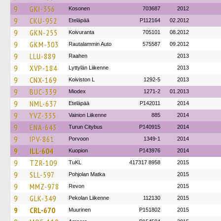
9
GKI-356
Kosonen
703687
2012
9
CKU-952
Eteläpää
P112164
02.2012
9
GKN-255
Koivuranta
705101
08.2012
9
GKM-303
Rautalammin Auto
575587
09.2012
9
LLU-889
Raahen
2013
9
XVP-184
Lyttylän Liikenne
2013
9
CNX-169
Koiviston L
1292-5
2013
9
BUC-339
Miodex
1271-2
01.2013
9
NML-637
Eteläpää
P142011
2014
9
YVZ-335
Vainion Liikenne
885
2014
9
ENA-643
Turun Citybus
P140915
2014
9
IPV-861
Porvoon
1349-1
2014
9
ILL-604
Kuopion
P143976
2014
9
TZR-109
TuKL
417317 8958
2015
9
SLL-597
Pohjolan Matka
2015
9
MMZ-978
Revon
2015
9
GLK-349
Pekolan Liikenne
112130
2015
9
CRL-670
Muurinen
P151802
2015