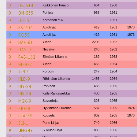
9
OB-514
Kaikkonen Paavo
664
1960
9
ON-535
Pohjola
968
1961
9
OI-85
Korhonen Y A
1961
9
RS-707
Autolinjat
419
1961
1973
9
RX-35
Autolinjat
419
1961
1973
9
HAE-61
Ylisen
2205
1962
9
OAS-9
Nevakivi
248
1962
9
RAB-162
Elimäen Liikenne
189
1963
9
NL-922
Ylisen
1456
1964
9
TPI-9
Förbom
247
1964
9
HLE-9
Riihimäen Liikenne
1456
1964
9
UIY-84
Porvoon
488
1965
9
UIY-84
Kalle Rantasärkkä
488
1965
9
MGK-9
Savonlinja
326
1965
9
ZBF-9
Hyvinkään Liikenne
587
1965
1974
9
LEA-78
Kuusela
802
1965
1976
9
SLI-1
Porin Linjat
740
1966
9
UH-247
Sukulan Linja
1886
1966