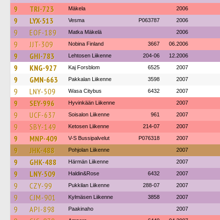
9
TRI-723
Mäkela
2006
9
LYX-513
Vesma
P063787
2006
9
EOF-189
Matka Mäkelä
2006
9
JJT-309
Nobina Finland
3667
06.2006
9
GHI-783
Lehtosen Liikenne
204-06
12.2006
9
KNG-927
Kaj Forsblom
6525
2007
9
GMN-663
Pakkalan Liikenne
3598
2007
9
LNY-509
Wasa Citybus
6432
2007
9
SEY-996
Hyvinkään Liikenne
2007
9
UCF-637
Soisalon Liikenne
961
2007
9
SBY-149
Ketosen Liikenne
214-07
2007
9
MNP-409
V-S Bussipalvelut
P076318
2007
9
JHK-488
Pohjolan Liikenne
2007
9
GHK-488
Härmän Liikenne
2007
9
LNY-509
Haldin&Rose
6432
2007
9
CZY-99
Pukkilan Liikenne
288-07
2007
9
CJM-901
Kylmäsen Liikenne
3858
2007
9
API-898
Paakinaho
2007