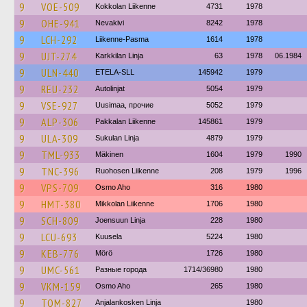
9
VOE-509
Kokkolan Liikenne
4731
1978
9
OHE-941
Nevakivi
8242
1978
9
LCH-292
Liikenne-Pasma
1614
1978
9
UJT-274
Karkkilan Linja
63
1978
06.1984
9
ULN-440
ETELA-SLL
145942
1979
9
REU-232
Autolinjat
5054
1979
9
VSE-927
Uusimaa, прочие
5052
1979
9
ALP-306
Pakkalan Liikenne
145861
1979
9
ULA-309
Sukulan Linja
4879
1979
9
TML-933
Mäkinen
1604
1979
1990
9
TNC-396
Ruohosen Liikenne
208
1979
1996
9
VPS-709
Osmo Aho
316
1980
9
HMT-380
Mikkolan Liikenne
1706
1980
9
SCH-809
Joensuun Linja
228
1980
9
LCU-693
Kuusela
5224
1980
9
KEB-776
Mörö
1726
1980
9
UMC-561
Разные города
1714/36980
1980
9
VKM-159
Osmo Aho
265
1980
9
TOM-827
Anjalankosken Linja
1980