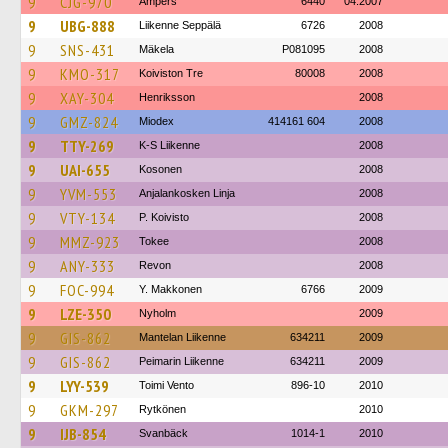
9
CJG-970
Ampers
6440
04.2007
9
UBG-888
Liikenne Seppälä
6726
2008
9
SNS-431
Mäkela
P081095
2008
9
KMO-317
Koiviston Tre
80008
2008
9
XAY-304
Henriksson
2008
9
GMZ-824
Miodex
414161 604
2008
9
TTY-269
K-S Liikenne
2008
9
UAI-655
Kosonen
2008
9
YVM-553
Anjalankosken Linja
2008
9
VTY-134
P. Koivisto
2008
9
MMZ-923
Tokee
2008
9
ANY-333
Revon
2008
9
FOC-994
Y. Makkonen
6766
2009
9
LZE-350
Nyholm
2009
9
GIS-862
Mantelan Liikenne
634211
2009
9
GIS-862
Peimarin Liikenne
634211
2009
9
LYY-539
Toimi Vento
896-10
2010
9
GKM-297
Rytkönen
2010
9
IJB-854
Svanbäck
1014-1
2010