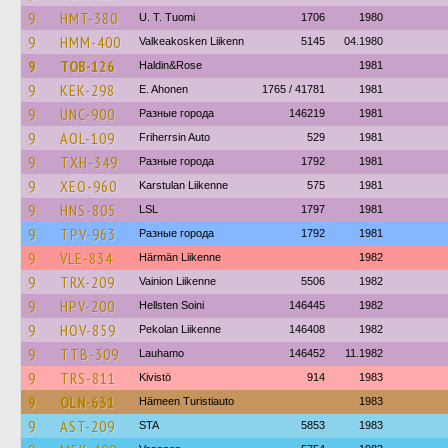
9
HMT-380
U. T. Tuomi
1706
1980
9
HMM-400
Valkeakosken Liikenn
5145
04.1980
9
TOB-126
Haldin&Rose
1981
9
KEK-298
E. Ahonen
1765 / 41781
1981
9
UNC-900
Разные города
146219
1981
9
AOL-109
Friherrsin Auto
529
1981
9
TXH-349
Разные города
1792
1981
9
XEO-960
Karstulan Liikenne
575
1981
9
HNS-805
LSL
1797
1981
9
TPV-963
Разные города
1792
1981
9
VLE-834
Härmän Liikenne
1982
9
TRX-209
Vainion Liikenne
5506
1982
9
HPV-200
Hellsten Soini
146445
1982
9
HOV-859
Pekolan Liikenne
146408
1982
9
TTB-309
Lauhamo
146452
11.1982
9
TRS-811
Kivistö
914
1983
9
OLN-631
Hämeen Turistiauto
1983
9
AST-209
STA
5853
1983