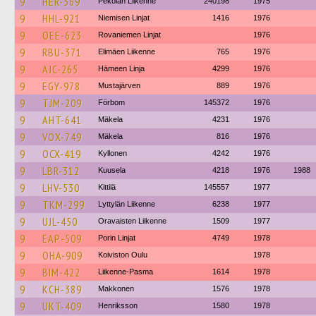
9
HER-369
Pekolan Liikenne
240198
1975
9
HHL-921
Niemisen Linjat
1416
1976
9
OEE-623
Rovaniemen Linjat
1976
9
RBU-371
Elimäen Liikenne
765
1976
9
AJC-265
Hämeen Linja
4299
1976
9
EGY-978
Mustajärven
889
1976
9
TJM-209
Förbom
145372
1976
9
AHT-641
Mäkela
4231
1976
9
VOX-749
Mäkela
816
1976
9
OCX-419
Kyllonen
4242
1976
9
LBR-312
Kuusela
4218
1976
1988
9
LHV-530
Kittilä
145557
1977
9
TKM-299
Lyttylän Liikenne
6238
1977
9
UJL-450
Oravaisten Liikenne
1509
1977
9
EAP-509
Porin Linjat
4749
1978
9
OHA-909
Koiviston Oulu
1978
9
BIM-422
Liikenne-Pasma
1614
1978
9
KCH-389
Makkonen
1576
1978
9
UKT-409
Henriksson
1580
1978