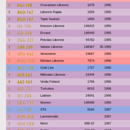
9
VGJ-298
Oravaisten Liikenne
1678
1995
9
BGO-767
Liikenne Rajala
1659
1995
9
BGO-767
Tapio Suokari
1659
1995
9
IGI-790
Ketosen Liikenne
148415
1995
9
IGR-349
Ervasti
148440
1995
9
ZGG-227
Pekolan Liikenne
94782
1995
9
GBR-209
Vainion Liikenne
148367
05.1995
9
OYH-442
Ventoniemi
24667
1996
9
MXG-750
Elimäen Liikenne
7974
1996
9
AKZ-539
Gold Line
1757
1996
9
AZX-165
Mikkolan Liikenne
24344
1996
9
AAZ-563
Veolia Finland
1766
1996
9
GIO-257
Turkubus
8010
1996
9
JEJ-204
Laitinen
24041
1996
9
GBX-732
Itkonen
148490
1996
9
LIC-788
STA
8184
1997
9
BYM-436
Lamminmäki
1997
9
OGX-184
Mörö
898-97
1997