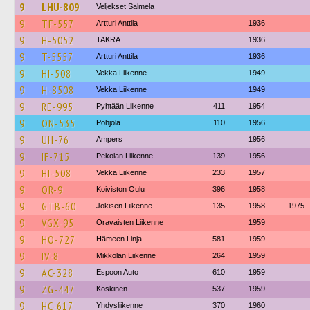
9
LHU-809
Veljekset Salmela
9
TF-557
Artturi Anttila
1936
9
H-5052
TAKRA
1936
9
T-5557
Artturi Anttila
1936
9
HI-508
Vekka Liikenne
1949
9
H-8508
Vekka Liikenne
1949
9
RE-995
Pyhtään Liikenne
411
1954
9
ON-535
Pohjola
110
1956
9
UH-76
Ampers
1956
9
IF-715
Pekolan Liikenne
139
1956
9
HI-508
Vekka Liikenne
233
1957
9
OR-9
Koiviston Oulu
396
1958
9
GTB-60
Jokisen Liikenne
135
1958
1975
9
VGX-95
Oravaisten Liikenne
1959
9
HÖ-727
Hämeen Linja
581
1959
9
IV-8
Mikkolan Liikenne
264
1959
9
AC-328
Espoon Auto
610
1959
9
ZG-447
Koskinen
537
1959
9
HC-617
Yhdysliikenne
370
1960