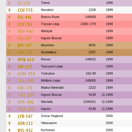
9
IIJ-176
Tokee
1998
9
CCV-773
Nevakivi
2109
1999
9
EIS-441
Reissu Ruoti
148928
1999
9
CCV-782
Töysän Linja
2206 / 279
1999
9
YBV-941
Mäntylä
1999
9
SSI-887
Ingves Bussar
1999
9
BPI-597
Muurinen
9031
1999
9
HEY-351
Sundellbus
2257
1999
9
MYB-610
Revon
149032
1999
9
XIB-525
Tourusen Linjat
1999
9
GGM-959
Turkubus
162-99
1999
9
CEA-699
Möllärin Linjat
149005
1999
9
FIH-729
Matka-Niinimäki
2222
1999
9
TNZ-209
Ingves Bussar
9139
11.1999
9
HYG-996
Niemelä
2199331
11.1999
9
TNZ-209
Ingves
9139
11.1999
9
LYB-347
Oskar Haglund
2000
9
GFR-222
Viitasaaren
2000
9
BYL-952
Korhonen
2000