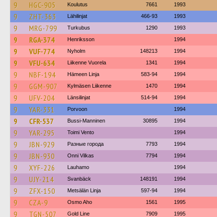
9
HGC-905
Koulutus
7661
1993
9
ZHT-363
Lähilinjat
466-93
1993
9
MRG-799
Turkubus
1290
1993
9
RGA-374
Henriksson
1994
9
VUF-774
Nyholm
148213
1994
9
VFU-634
Liikenne Vuorela
1341
1994
9
NBF-194
Hämeen Linja
583-94
1994
9
GGM-907
Kylmäsen Liikenne
1470
1994
9
UFV-204
Länsilinjat
514-94
1994
9
YAR-331
Porvoon
1994
9
CFR-537
Bussi-Manninen
30895
1994
9
YAR-295
Toimi Vento
1994
9
JBN-929
Разные города
7793
1994
9
JBN-930
Onni Vilkas
7794
1994
9
XYF-226
Lauhamo
1994
9
UJY-214
Svanbäck
148191
1994
9
ZFX-150
Metsälän Linja
597-94
1994
9
CZA-9
Osmo Aho
1561
1995
9
TGN-507
Gold Line
7909
1995