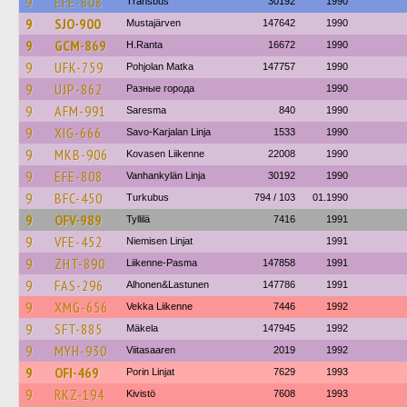
9
EFE-808
Transbus
30192
1990
9
SJO-900
Mustajärven
147642
1990
9
GCM-869
H.Ranta
16672
1990
9
UFK-759
Pohjolan Matka
147757
1990
9
UJP-862
Разные города
1990
9
AFM-991
Saresma
840
1990
9
XIG-666
Savo-Karjalan Linja
1533
1990
9
MKB-906
Kovasen Liikenne
22008
1990
9
EFE-808
Vanhankylän Linja
30192
1990
9
BFC-450
Turkubus
794 / 103
01.1990
9
OFV-989
Tyllilä
7416
1991
9
VFE-452
Niemisen Linjat
1991
9
ZHT-890
Liikenne-Pasma
147858
1991
9
FAS-296
Alhonen&Lastunen
147786
1991
9
XMG-656
Vekka Liikenne
7446
1992
9
SFT-885
Mäkela
147945
1992
9
MYH-930
Viitasaaren
2019
1992
9
OFI-469
Porin Linjat
7629
1993
9
RKZ-194
Kivistö
7608
1993