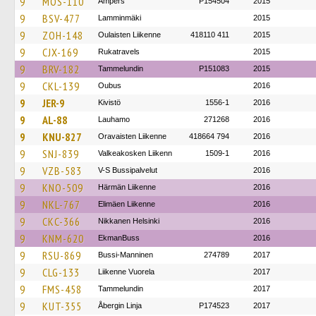
9
MOS-110
Ampers
P154504
2015
9
BSV-477
Lamminmäki
2015
9
ZOH-148
Oulaisten Liikenne
418110 411
2015
9
CJX-169
Rukatravels
2015
9
BRV-182
Tammelundin
P151083
2015
9
CKL-139
Oubus
2016
9
JER-9
Kivistö
1556-1
2016
9
AL-88
Lauhamo
271268
2016
9
KNU-827
Oravaisten Liikenne
418664 794
2016
9
SNJ-839
Valkeakosken Liikenn
1509-1
2016
9
VZB-583
V-S Bussipalvelut
2016
9
KNO-509
Härmän Liikenne
2016
9
NKL-767
Elimäen Liikenne
2016
9
CKC-366
Nikkanen Helsinki
2016
9
KNM-620
EkmanBuss
2016
9
RSU-869
Bussi-Manninen
274789
2017
9
CLG-133
Liikenne Vuorela
2017
9
FMS-458
Tammelundin
2017
9
KUT-355
Åbergin Linja
P174523
2017