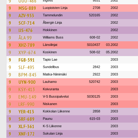
9
OUO-466
Ingves
9531
2002
9
MSG-889
Luopioisten Linja
2708
2002
9
AZV-953
Tammelundin
520165
2002
9
SCF-714
Åbergin Linja
2002
9
IJS-476
Hokkinen
2002
9
ÅLA 99
Williams Buss
608-02
2002
9
XHZ-789
Länsilinjat
S010437
03.2002
9
XYP-674
Koskinen
508-02
05.2002
9
FGB-591
Tapio Lae
2003
9
SLF-495
Sundellbus
2842
2003
9
BPM-845
Matka-Niinimäki
2922
2003
9
UYN-900
Lauhamo
520742
2003
9
KSY-413
Koivuranta
2003
9
EMU-149
V-S Bussipalvelut
S030125
2003
9
LRF-990
Niskanen
2003
9
YER-413
Kokkolan Liikenne
2858
2003
9
SRF-689
Paunu
615-03
2003
9
XLF-361
K-S Liikenne
2003
9
XNF-172
Sukulan Linja
2003