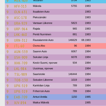
9
MEK-409
Vesanen
5754
1983
9
HFV-313
Mäkela
5755
1983
9
OLN-631
Ikaalisten Auto
1983
9
ASC-178
Pieksämäki
1983
9
URA-929
Vantaan Liikenne
5823
1983
9
URP-964
Rajala
965
1983
9
LHK-460
Pentti Nurminen
881
1983
9
URN-312
Rautalammin Auto
146629
08.1983
9
JTL-60
Osmo Aho
96
1984
9
AUN-559
Saaren Auto
6067
1984
9
USH-909
Sukulan Linja
6078
1984
9
XHK-709
Keski-Suomi, прочие
934
1984
9
LHL-984
Uusimaa, прочие
1984
9
TSL-989
Saaristotie
146444
1984
9
TOB-130
Soisalon Liikenne
1019
1984
9
UPK-519
Karkkilan Linja
789
1984
9
UPK-519
Friherrsin Auto
789
1984
9
EAB-709
Artturi Anttila
1150
1985
9
XJV-894
Matka Mäkelä
1985