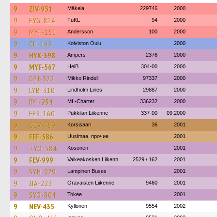
9
ZIV-951
Mäkela
229746
2000
9
EYG-814
TuKL
94
2000
9
MYF-151
Andersson
100
2000
9
CIJ-165
Koiviston Oulu
2000
9
HYK-398
Ampers
2376
2000
9
MYF-567
HelB
304-00
2000
9
GEJ-372
Mikko Rindell
97337
2000
9
LYB-310
Lindholm Lines
29887
2000
9
RYI-954
ML-Charter
336232
2000
9
FES-160
Pukkilan Liikenne
337-00
09.2000
9
GEV-759
Korsisaari
36
2001
9
FFF-586
Uusimaa, прочие
2001
9
TYO-584
Kosonen
2001
9
FEV-999
Valkeakosken Liikenn
2529 / 162
2001
9
SYH-929
Lampinen Buses
2001
9
JJA-223
Oravaisten Liikenne
9460
2001
9
SYO-804
Tokee
2001
9
NEV-435
Kyllonen
9554
2002