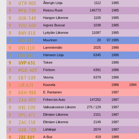
9
UTR-900
Åbergin Linja
1112
1985
9
MFB-398
Reissu Ruoti
146773
1985
9
UUK-549
Hangon Liikenne
1105
1985
9
VOU-600
Ingves Bussar
1038
1985
9
BNV-818
Lyttylän Liikenne
11087
1985
9
AVJ-531
Muurinen
20
07.1985
9
UVJ-110
Lamminmäki
2025
1986
9
UVJ-662
Hämeen Linja
6345
1986
9
UVP-651
Tokee
1986
9
MGB-409
Förbom
6391
1986
9
EBT-109
Vesma
6379
1986
9
LJR-621
Kuusela
1986
1994
9
KKH-988
E. Rantanen
1987
9
ZAA-909
Friherrsin Auto
147252
1987
9
HXL-109
Valkeakosken Liikenn
275 / 129
1987
9
OPL-471
Elimäen Liikenne
2151
1987
9
ZAC-558
Elimäen Liikenne
2149
1987
9
UXB-709
Lähilinjat
2074
1987
9
ZBE-889
A-Bus
419
1988