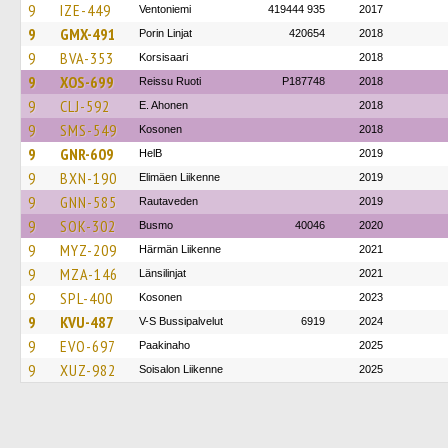
9
IZE-449
Ventoniemi
419444 935
2017
9
GMX-491
Porin Linjat
420654
2018
9
BVA-353
Korsisaari
2018
9
XOS-699
Reissu Ruoti
P187748
2018
9
CLJ-592
E. Ahonen
2018
9
SMS-549
Kosonen
2018
9
GNR-609
HelB
2019
9
BXN-190
Elimäen Liikenne
2019
9
GNN-585
Rautaveden
2019
9
SOK-302
Busmo
40046
2020
9
MYZ-209
Härmän Liikenne
2021
9
MZA-146
Länsilinjat
2021
9
SPL-400
Kosonen
2023
9
KVU-487
V-S Bussipalvelut
6919
2024
9
EVO-697
Paakinaho
2025
9
XUZ-982
Soisalon Liikenne
2025