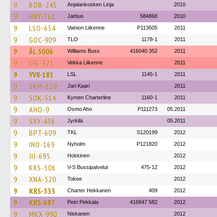
9
BOB-245
Anjalankosken Linja
2010
9
HNY-761
Jarbus
584868
2010
9
LSO-654
Vainion Liikenne
P113605
2011
9
GOC-909
TLO
1178-1
2011
9
ÅL 5006
Williams Buss
416040 352
2011
9
CIG-321
Vekka Liikenne
2011
9
YVR-181
LSL
1145-1
2011
9
SKM-829
Jari Kaari
2011
9
SOK-514
Kymen Charterline
1160-1
2011
9
AHO-9
Osmo Aho
P111273
05.2011
9
SXY-436
Jyrkilä
05.2011
9
BPT-609
TKL
S120199
2012
9
INO-169
Nyholm
P121820
2012
9
JIJ-695
Hokkinen
2012
9
KRS-506
V-S Bussipalvelut
475-12
2012
9
XNA-520
Tokee
2012
9
KRS-533
Charter Hekkanen
409
2012
9
KRS-687
Petri Pekkala
416847 582
2012
9
MKX-990
Niskanen
2012