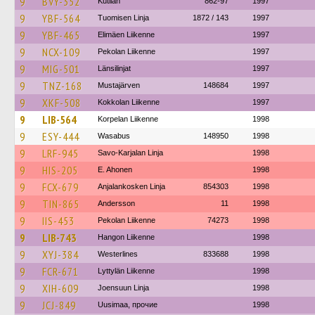
9
BVY-352
Kutilan
862-97
1997
9
YBF-564
Tuomisen Linja
1872 / 143
1997
9
YBF-465
Elimäen Liikenne
1997
9
NCX-109
Pekolan Liikenne
1997
9
MIG-501
Länsilinjat
1997
9
TNZ-168
Mustajärven
148684
1997
9
XKF-508
Kokkolan Liikenne
1997
9
LIB-564
Korpelan Liikenne
1998
9
ESY-444
Wasabus
148950
1998
9
LRF-945
Savo-Karjalan Linja
1998
9
HIS-205
E. Ahonen
1998
9
FCX-679
Anjalankosken Linja
854303
1998
9
TIN-865
Andersson
11
1998
9
IIS-453
Pekolan Liikenne
74273
1998
9
LIB-743
Hangon Liikenne
1998
9
XYJ-384
Westerlines
833688
1998
9
FCR-671
Lyttylän Liikenne
1998
9
XIH-609
Joensuun Linja
1998
9
JCJ-849
Uusimaa, прочие
1998