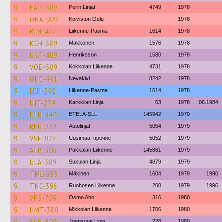
9
EAP-509
Porin Linjat
4749
1978
9
OHA-909
Koiviston Oulu
1978
9
BIM-422
Liikenne-Pasma
1614
1978
9
KCH-389
Makkonen
1576
1978
9
UKT-409
Henriksson
1580
1978
9
VOE-509
Kokkolan Liikenne
4731
1978
9
OHE-941
Nevakivi
8242
1978
9
LCH-292
Liikenne-Pasma
1614
1978
9
UJT-274
Karkkilan Linja
63
1978
06.1984
9
ULN-440
ETELA-SLL
145942
1979
9
REU-232
Autolinjat
5054
1979
9
VSE-927
Uusimaa, прочие
5052
1979
9
ALP-306
Pakkalan Liikenne
145861
1979
9
ULA-309
Sukulan Linja
4879
1979
9
TML-933
Mäkinen
1604
1979
1990
9
TNC-396
Ruohosen Liikenne
208
1979
1996
9
VPS-709
Osmo Aho
316
1980
9
HMT-380
Mikkolan Liikenne
1706
1980
9
SCH-809
Joensuun Linja
228
1980