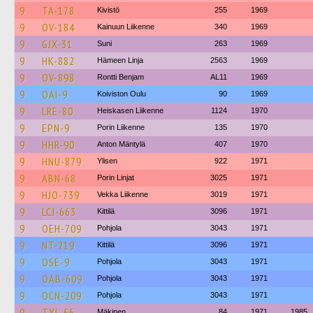
9
TA-178
Kivistö
255
1969
9
OV-184
Kainuun Liikenne
340
1969
9
GJX-31
Suni
263
1969
9
HK-882
Hämeen Linja
2563
1969
9
OV-898
Rontti Benjam
AL11
1969
9
OAI-9
Koiviston Oulu
90
1969
9
LRE-80
Heiskasen Liikenne
1124
1970
9
EPN-9
Porin Liikenne
135
1970
9
HHR-90
Anton Mäntylä
407
1970
9
HNU-879
Ylisen
922
1971
9
ABN-68
Porin Linjat
3025
1971
9
HJO-739
Vekka Liikenne
3019
1971
9
LCJ-663
Kittilä
3096
1971
9
OEH-709
Pohjola
3043
1971
9
NT-219
Kittilä
3096
1971
9
OSE-9
Pohjola
3043
1971
9
OAB-609
Pohjola
3043
1971
9
OCN-209
Pohjola
3043
1971
9
TXL-66
Mäkinen
84
1971
1985