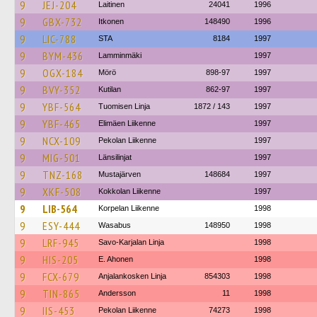
9
JEJ-204
Laitinen
24041
1996
9
GBX-732
Itkonen
148490
1996
9
LIC-788
STA
8184
1997
9
BYM-436
Lamminmäki
1997
9
OGX-184
Mörö
898-97
1997
9
BVY-352
Kutilan
862-97
1997
9
YBF-564
Tuomisen Linja
1872 / 143
1997
9
YBF-465
Elimäen Liikenne
1997
9
NCX-109
Pekolan Liikenne
1997
9
MIG-501
Länsilinjat
1997
9
TNZ-168
Mustajärven
148684
1997
9
XKF-508
Kokkolan Liikenne
1997
9
LIB-564
Korpelan Liikenne
1998
9
ESY-444
Wasabus
148950
1998
9
LRF-945
Savo-Karjalan Linja
1998
9
HIS-205
E. Ahonen
1998
9
FCX-679
Anjalankosken Linja
854303
1998
9
TIN-865
Andersson
11
1998
9
IIS-453
Pekolan Liikenne
74273
1998