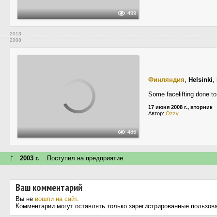
499
2013
2008
Финляндия
,
Helsinki
,
Some facelifting done t
17 июня 2008 г., вторник
Автор:
Ozzy
486
↑
2003 г.
Поступил на предприятие
Ваш комментарий
Вы не
вошли на сайт
.
Комментарии могут оставлять только зарегистрированные пользов