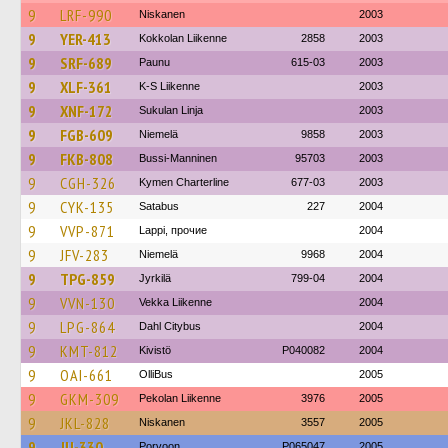
9
LRF-990
Niskanen
2003
9
YER-413
Kokkolan Liikenne
2858
2003
9
SRF-689
Paunu
615-03
2003
9
XLF-361
K-S Liikenne
2003
9
XNF-172
Sukulan Linja
2003
9
FGB-609
Niemelä
9858
2003
9
FKB-808
Bussi-Manninen
95703
2003
9
CGH-326
Kymen Charterline
677-03
2003
9
CYK-135
Satabus
227
2004
9
VVP-871
Lappi, прочие
2004
9
JFV-283
Niemelä
9968
2004
9
TPG-859
Jyrkilä
799-04
2004
9
VVN-130
Vekka Liikenne
2004
9
LPG-864
Dahl Citybus
2004
9
KMT-812
Kivistö
P040082
2004
9
OAI-661
OlliBus
2005
9
GKM-309
Pekolan Liikenne
3976
2005
9
JKL-828
Niskanen
3557
2005
9
JIJ-330
Porvoon
P065047
2005