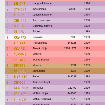
9
LIB-743
Hangon Liikenne
1998
9
XYJ-384
Westerlines
833688
1998
9
FCR-671
Lyttylän Liikenne
1998
9
XIH-609
Joensuun Linja
1998
9
JCJ-849
Uusimaa, прочие
1998
9
IIJ-176
Tokee
1998
9
CCV-773
Nevakivi
2109
1999
9
EIS-441
Reissu Ruoti
148928
1999
9
CCV-782
Töysän Linja
2206 / 279
1999
9
YBV-941
Mäntylä
1999
9
SSI-887
Ingves Bussar
1999
9
BPI-597
Muurinen
9031
1999
9
HEY-351
Sundellbus
2257
1999
9
MYB-610
Revon
149032
1999
9
XIB-525
Tourusen Linjat
1999
9
GGM-959
Turkubus
162-99
1999
9
CEA-699
Möllärin Linjat
149005
1999
9
FIH-729
Matka-Niinimäki
2222
1999
9
TNZ-209
Ingves Bussar
9139
11.1999