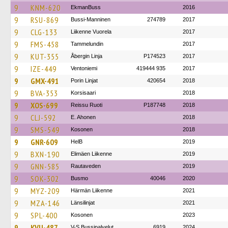
9
KNM-620
EkmanBuss
2016
9
RSU-869
Bussi-Manninen
274789
2017
9
CLG-133
Liikenne Vuorela
2017
9
FMS-458
Tammelundin
2017
9
KUT-355
Åbergin Linja
P174523
2017
9
IZE-449
Ventoniemi
419444 935
2017
9
GMX-491
Porin Linjat
420654
2018
9
BVA-353
Korsisaari
2018
9
XOS-699
Reissu Ruoti
P187748
2018
9
CLJ-592
E. Ahonen
2018
9
SMS-549
Kosonen
2018
9
GNR-609
HelB
2019
9
BXN-190
Elimäen Liikenne
2019
9
GNN-585
Rautaveden
2019
9
SOK-302
Busmo
40046
2020
9
MYZ-209
Härmän Liikenne
2021
9
MZA-146
Länsilinjat
2021
9
SPL-400
Kosonen
2023
9
KVU-487
V-S Bussipalvelut
6919
2024