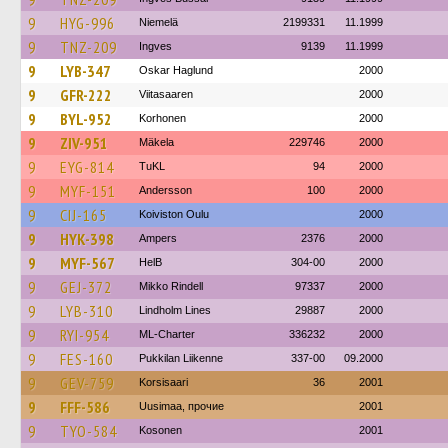
9
HYG-996
Niemelä
2199331
11.1999
9
TNZ-209
Ingves
9139
11.1999
9
LYB-347
Oskar Haglund
2000
9
GFR-222
Viitasaaren
2000
9
BYL-952
Korhonen
2000
9
ZIV-951
Mäkela
229746
2000
9
EYG-814
TuKL
94
2000
9
MYF-151
Andersson
100
2000
9
CIJ-165
Koiviston Oulu
2000
9
HYK-398
Ampers
2376
2000
9
MYF-567
HelB
304-00
2000
9
GEJ-372
Mikko Rindell
97337
2000
9
LYB-310
Lindholm Lines
29887
2000
9
RYI-954
ML-Charter
336232
2000
9
FES-160
Pukkilan Liikenne
337-00
09.2000
9
GEV-759
Korsisaari
36
2001
9
FFF-586
Uusimaa, прочие
2001
9
TYO-584
Kosonen
2001