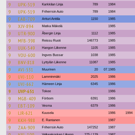
9
UPK-519
Karkkilan Linja
789
1984
9
UPK-519
Friherrsin Auto
789
1984
9
EAB-709
Artturi Anttila
1150
1985
9
XJV-894
Matka Mäkelä
1985
9
UTR-900
Åbergin Linja
1112
1985
9
MFB-398
Reissu Ruoti
146773
1985
9
UUK-549
Hangon Liikenne
1105
1985
9
VOU-600
Ingves Bussar
1038
1985
9
BNV-818
Lyttylän Liikenne
11087
1985
9
AVJ-531
Muurinen
20
07.1985
9
UVJ-110
Lamminmäki
2025
1986
9
UVJ-662
Hämeen Linja
6345
1986
9
UVP-651
Tokee
1986
9
MGB-409
Förbom
6391
1986
9
EBT-109
Vesma
6379
1986
9
LJR-621
Kuusela
1986
1994
9
KKH-988
E. Rantanen
1987
9
ZAA-909
Friherrsin Auto
147252
1987
9
HXL-109
Valkeakosken Liikenn
275 / 129
1987