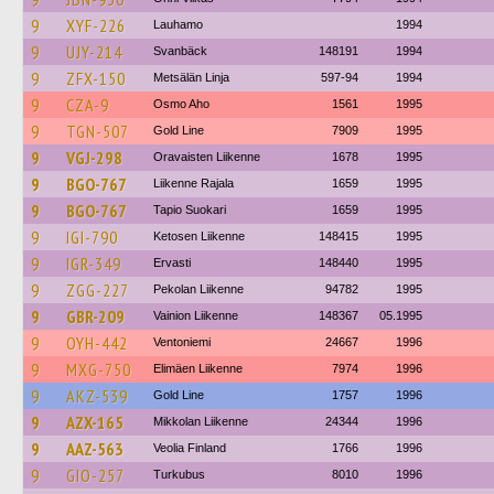
9
XYF-226
Lauhamo
1994
9
UJY-214
Svanbäck
148191
1994
9
ZFX-150
Metsälän Linja
597-94
1994
9
CZA-9
Osmo Aho
1561
1995
9
TGN-507
Gold Line
7909
1995
9
VGJ-298
Oravaisten Liikenne
1678
1995
9
BGO-767
Liikenne Rajala
1659
1995
9
BGO-767
Tapio Suokari
1659
1995
9
IGI-790
Ketosen Liikenne
148415
1995
9
IGR-349
Ervasti
148440
1995
9
ZGG-227
Pekolan Liikenne
94782
1995
9
GBR-209
Vainion Liikenne
148367
05.1995
9
OYH-442
Ventoniemi
24667
1996
9
MXG-750
Elimäen Liikenne
7974
1996
9
AKZ-539
Gold Line
1757
1996
9
AZX-165
Mikkolan Liikenne
24344
1996
9
AAZ-563
Veolia Finland
1766
1996
9
GIO-257
Turkubus
8010
1996