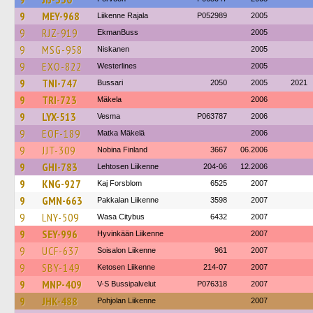
9
MEY-968
Liikenne Rajala
P052989
2005
9
RJZ-919
EkmanBuss
2005
9
MSG-958
Niskanen
2005
9
EXO-822
Westerlines
2005
9
TNI-747
Bussari
2050
2005
2021
9
TRI-723
Mäkela
2006
9
LYX-513
Vesma
P063787
2006
9
EOF-189
Matka Mäkelä
2006
9
JJT-309
Nobina Finland
3667
06.2006
9
GHI-783
Lehtosen Liikenne
204-06
12.2006
9
KNG-927
Kaj Forsblom
6525
2007
9
GMN-663
Pakkalan Liikenne
3598
2007
9
LNY-509
Wasa Citybus
6432
2007
9
SEY-996
Hyvinkään Liikenne
2007
9
UCF-637
Soisalon Liikenne
961
2007
9
SBY-149
Ketosen Liikenne
214-07
2007
9
MNP-409
V-S Bussipalvelut
P076318
2007
9
JHK-488
Pohjolan Liikenne
2007