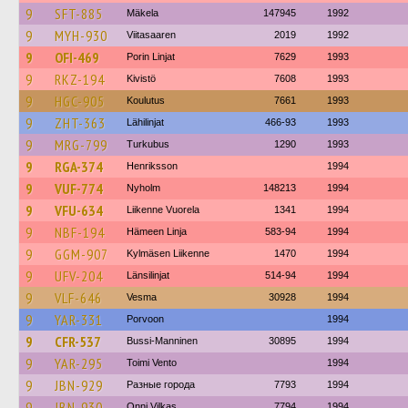
9
SFT-885
Mäkela
147945
1992
9
MYH-930
Viitasaaren
2019
1992
9
OFI-469
Porin Linjat
7629
1993
9
RKZ-194
Kivistö
7608
1993
9
HGC-905
Koulutus
7661
1993
9
ZHT-363
Lähilinjat
466-93
1993
9
MRG-799
Turkubus
1290
1993
9
RGA-374
Henriksson
1994
9
VUF-774
Nyholm
148213
1994
9
VFU-634
Liikenne Vuorela
1341
1994
9
NBF-194
Hämeen Linja
583-94
1994
9
GGM-907
Kylmäsen Liikenne
1470
1994
9
UFV-204
Länsilinjat
514-94
1994
9
VLF-646
Vesma
30928
1994
9
YAR-331
Porvoon
1994
9
CFR-537
Bussi-Manninen
30895
1994
9
YAR-295
Toimi Vento
1994
9
JBN-929
Разные города
7793
1994
9
JBN-930
Onni Vilkas
7794
1994