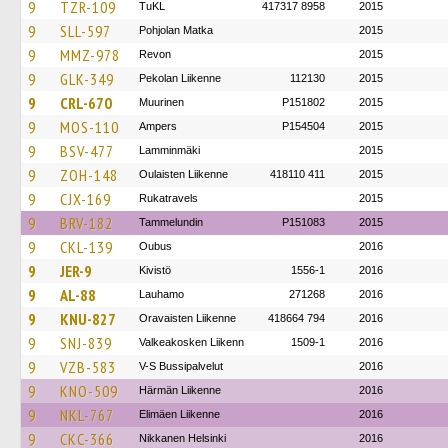
9
TZR-109
TuKL
417317 8958
2015
9
SLL-597
Pohjolan Matka
2015
9
MMZ-978
Revon
2015
9
GLK-349
Pekolan Liikenne
112130
2015
9
CRL-670
Muurinen
P151802
2015
9
MOS-110
Ampers
P154504
2015
9
BSV-477
Lamminmäki
2015
9
ZOH-148
Oulaisten Liikenne
418110 411
2015
9
CJX-169
Rukatravels
2015
9
BRV-182
Tammelundin
P151083
2015
9
CKL-139
Oubus
2016
9
JER-9
Kivistö
1556-1
2016
9
AL-88
Lauhamo
271268
2016
9
KNU-827
Oravaisten Liikenne
418664 794
2016
9
SNJ-839
Valkeakosken Liikenn
1509-1
2016
9
VZB-583
V-S Bussipalvelut
2016
9
KNO-509
Härmän Liikenne
2016
9
NKL-767
Elimäen Liikenne
2016
9
CKC-366
Nikkanen Helsinki
2016