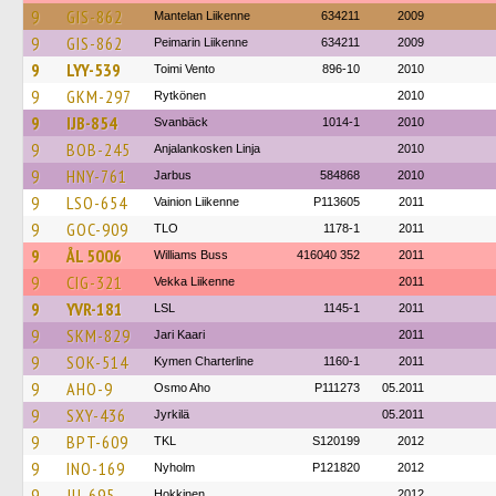
9
GIS-862
Mantelan Liikenne
634211
2009
9
GIS-862
Peimarin Liikenne
634211
2009
9
LYY-539
Toimi Vento
896-10
2010
9
GKM-297
Rytkönen
2010
9
IJB-854
Svanbäck
1014-1
2010
9
BOB-245
Anjalankosken Linja
2010
9
HNY-761
Jarbus
584868
2010
9
LSO-654
Vainion Liikenne
P113605
2011
9
GOC-909
TLO
1178-1
2011
9
ÅL 5006
Williams Buss
416040 352
2011
9
CIG-321
Vekka Liikenne
2011
9
YVR-181
LSL
1145-1
2011
9
SKM-829
Jari Kaari
2011
9
SOK-514
Kymen Charterline
1160-1
2011
9
AHO-9
Osmo Aho
P111273
05.2011
9
SXY-436
Jyrkilä
05.2011
9
BPT-609
TKL
S120199
2012
9
INO-169
Nyholm
P121820
2012
9
JIJ-695
Hokkinen
2012