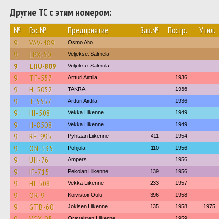
Другие ТС с этим номером:
№
Гос.№
Предприятие
Зав.№
Постр.
Утил.
9
VAV-489
Osmo Aho
9
LPX-50
Veljekset Salmela
9
LHU-809
Veljekset Salmela
9
TF-557
Artturi Anttila
1936
9
H-5052
TAKRA
1936
9
T-5557
Artturi Anttila
1936
9
HI-508
Vekka Liikenne
1949
9
H-8508
Vekka Liikenne
1949
9
RE-995
Pyhtään Liikenne
411
1954
9
ON-535
Pohjola
110
1956
9
UH-76
Ampers
1956
9
IF-715
Pekolan Liikenne
139
1956
9
HI-508
Vekka Liikenne
233
1957
9
OR-9
Koiviston Oulu
396
1958
9
GTB-60
Jokisen Liikenne
135
1958
1975
9
VGX-95
Oravaisten Liikenne
1959