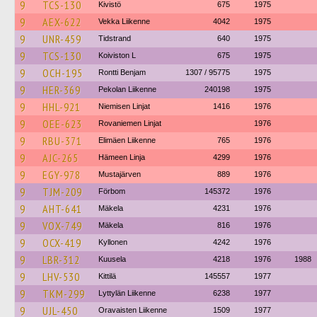
9
TCS-130
Kivistö
675
1975
9
AEX-622
Vekka Liikenne
4042
1975
9
UNR-459
Tidstrand
640
1975
9
TCS-130
Koiviston L
675
1975
9
OCH-195
Rontti Benjam
1307 / 95775
1975
9
HER-369
Pekolan Liikenne
240198
1975
9
HHL-921
Niemisen Linjat
1416
1976
9
OEE-623
Rovaniemen Linjat
1976
9
RBU-371
Elimäen Liikenne
765
1976
9
AJC-265
Hämeen Linja
4299
1976
9
EGY-978
Mustajärven
889
1976
9
TJM-209
Förbom
145372
1976
9
AHT-641
Mäkela
4231
1976
9
VOX-749
Mäkela
816
1976
9
OCX-419
Kyllonen
4242
1976
9
LBR-312
Kuusela
4218
1976
1988
9
LHV-530
Kittilä
145557
1977
9
TKM-299
Lyttylän Liikenne
6238
1977
9
UJL-450
Oravaisten Liikenne
1509
1977