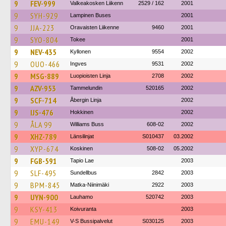
9
FEV-999
Valkeakosken Liikenn
2529 / 162
2001
9
SYH-929
Lampinen Buses
2001
9
JJA-223
Oravaisten Liikenne
9460
2001
9
SYO-804
Tokee
2001
9
NEV-435
Kyllonen
9554
2002
9
OUO-466
Ingves
9531
2002
9
MSG-889
Luopioisten Linja
2708
2002
9
AZV-953
Tammelundin
520165
2002
9
SCF-714
Åbergin Linja
2002
9
IJS-476
Hokkinen
2002
9
ÅLA 99
Williams Buss
608-02
2002
9
XHZ-789
Länsilinjat
S010437
03.2002
9
XYP-674
Koskinen
508-02
05.2002
9
FGB-591
Tapio Lae
2003
9
SLF-495
Sundellbus
2842
2003
9
BPM-845
Matka-Niinimäki
2922
2003
9
UYN-900
Lauhamo
520742
2003
9
KSY-413
Koivuranta
2003
9
EMU-149
V-S Bussipalvelut
S030125
2003