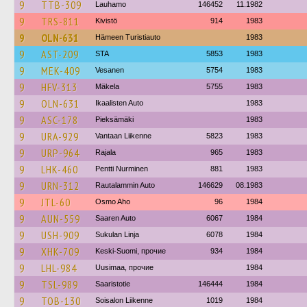
9
TTB-309
Lauhamo
146452
11.1982
9
TRS-811
Kivistö
914
1983
9
OLN-631
Hämeen Turistiauto
1983
9
AST-209
STA
5853
1983
9
MEK-409
Vesanen
5754
1983
9
HFV-313
Mäkela
5755
1983
9
OLN-631
Ikaalisten Auto
1983
9
ASC-178
Pieksämäki
1983
9
URA-929
Vantaan Liikenne
5823
1983
9
URP-964
Rajala
965
1983
9
LHK-460
Pentti Nurminen
881
1983
9
URN-312
Rautalammin Auto
146629
08.1983
9
JTL-60
Osmo Aho
96
1984
9
AUN-559
Saaren Auto
6067
1984
9
USH-909
Sukulan Linja
6078
1984
9
XHK-709
Keski-Suomi, прочие
934
1984
9
LHL-984
Uusimaa, прочие
1984
9
TSL-989
Saaristotie
146444
1984
9
TOB-130
Soisalon Liikenne
1019
1984