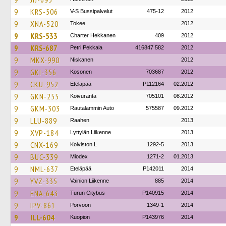
9
KRS-506
V-S Bussipalvelut
475-12
2012
9
XNA-520
Tokee
2012
9
KRS-533
Charter Hekkanen
409
2012
9
KRS-687
Petri Pekkala
416847 582
2012
9
MKX-990
Niskanen
2012
9
GKI-356
Kosonen
703687
2012
9
CKU-952
Eteläpää
P112164
02.2012
9
GKN-255
Koivuranta
705101
08.2012
9
GKM-303
Rautalammin Auto
575587
09.2012
9
LLU-889
Raahen
2013
9
XVP-184
Lyttylän Liikenne
2013
9
CNX-169
Koiviston L
1292-5
2013
9
BUC-339
Miodex
1271-2
01.2013
9
NML-637
Eteläpää
P142011
2014
9
YVZ-335
Vainion Liikenne
885
2014
9
ENA-643
Turun Citybus
P140915
2014
9
IPV-861
Porvoon
1349-1
2014
9
ILL-604
Kuopion
P143976
2014