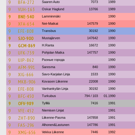
9
BFA-272
Saaren Auto
7073
1989
9
VUH-163
Oskar Haglund
13766
1989
9
BNE-540
Lamminmäki
1990
9
XFA-654
Net-Matkat
147579
1990
9
EFE-808
Transbus
30192
1990
9
SJO-900
Mustajärven
147642
1990
9
GCM-869
H.Ranta
16672
1990
9
UFK-759
Pohjolan Matka
147757
1990
9
UJP-862
Разные города
1990
9
AFM-991
Saresma
840
1990
9
XIG-666
Savo-Karjalan Linja
1533
1990
9
MKB-906
Kovasen Liikenne
22008
1990
9
EFE-808
Vanhankylän Linja
30192
1990
9
BFC-450
Turkubus
794 / 103
01.1990
9
OFV-989
Tyllilä
7416
1991
9
VFE-452
Niemisen Linjat
1991
9
ZHT-890
Liikenne-Pasma
147858
1991
9
FAS-296
Alhonen&Lastunen
147786
1991
9
XMG-656
Vekka Liikenne
7446
1992