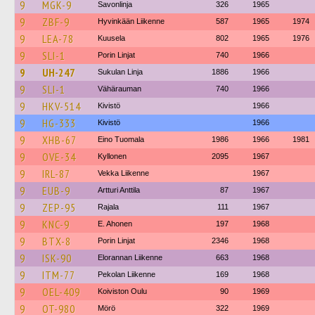
9
MGK-9
Savonlinja
326
1965
9
ZBF-9
Hyvinkään Liikenne
587
1965
1974
9
LEA-78
Kuusela
802
1965
1976
9
SLI-1
Porin Linjat
740
1966
9
UH-247
Sukulan Linja
1886
1966
9
SLI-1
Vähärauman
740
1966
9
HKV-514
Kivistö
1966
9
HG-333
Kivistö
1966
9
XHB-67
Eino Tuomala
1986
1966
1981
9
OVE-34
Kyllonen
2095
1967
9
IRL-87
Vekka Liikenne
1967
9
EUB-9
Artturi Anttila
87
1967
9
ZEP-95
Rajala
111
1967
9
KNC-9
E. Ahonen
197
1968
9
BTX-8
Porin Linjat
2346
1968
9
ISK-90
Elorannan Liikenne
663
1968
9
ITM-77
Pekolan Liikenne
169
1968
9
OEL-409
Koiviston Oulu
90
1969
9
OT-980
Mörö
322
1969