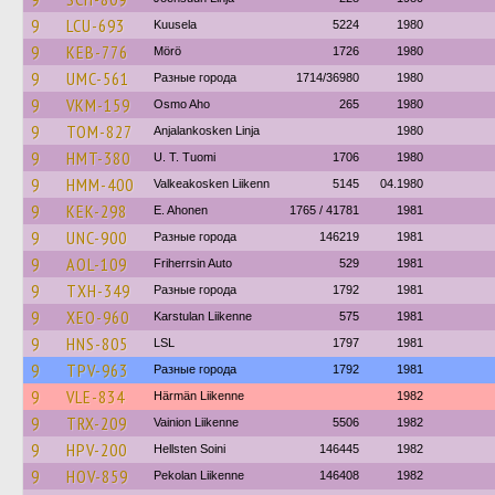
9
LCU-693
Kuusela
5224
1980
9
KEB-776
Mörö
1726
1980
9
UMC-561
Разные города
1714/36980
1980
9
VKM-159
Osmo Aho
265
1980
9
TOM-827
Anjalankosken Linja
1980
9
HMT-380
U. T. Tuomi
1706
1980
9
HMM-400
Valkeakosken Liikenn
5145
04.1980
9
KEK-298
E. Ahonen
1765 / 41781
1981
9
UNC-900
Разные города
146219
1981
9
AOL-109
Friherrsin Auto
529
1981
9
TXH-349
Разные города
1792
1981
9
XEO-960
Karstulan Liikenne
575
1981
9
HNS-805
LSL
1797
1981
9
TPV-963
Разные города
1792
1981
9
VLE-834
Härmän Liikenne
1982
9
TRX-209
Vainion Liikenne
5506
1982
9
HPV-200
Hellsten Soini
146445
1982
9
HOV-859
Pekolan Liikenne
146408
1982