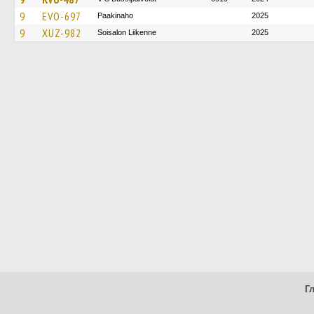
9
EVO-697
Paakinaho
2025
9
XUZ-982
Soisalon Liikenne
2025
Г