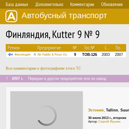
База данных
Дополнительно
Комментарии
Обновления
Автобусный транспорт
Финляндия, Kutter 9 № 9
Регион
Предприятие
№
Гос.№
С...
По...
9
TOB-126
2003
2007
Финляндия
Ab Haldin & Rose Oy
Все комментарии к фотографиям этого ТС
↑
2007 г.
Передан в другое предприятие или на завод
Эстония
,
Tallinn
,
Suur
30 июля 2013 г., вторник
Автор:
Сергей Якунин