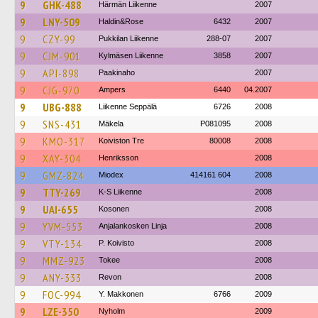
9
GHK-488
Härmän Liikenne
2007
9
LNY-509
Haldin&Rose
6432
2007
9
CZY-99
Pukkilan Liikenne
288-07
2007
9
CJM-901
Kylmäsen Liikenne
3858
2007
9
API-898
Paakinaho
2007
9
CJG-970
Ampers
6440
04.2007
9
UBG-888
Liikenne Seppälä
6726
2008
9
SNS-431
Mäkela
P081095
2008
9
KMO-317
Koiviston Tre
80008
2008
9
XAY-304
Henriksson
2008
9
GMZ-824
Miodex
414161 604
2008
9
TTY-269
K-S Liikenne
2008
9
UAI-655
Kosonen
2008
9
YVM-553
Anjalankosken Linja
2008
9
VTY-134
P. Koivisto
2008
9
MMZ-923
Tokee
2008
9
ANY-333
Revon
2008
9
FOC-994
Y. Makkonen
6766
2009
9
LZE-350
Nyholm
2009