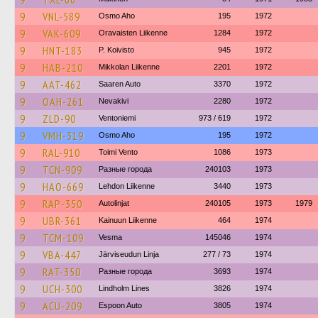
9
VNL-589
Osmo Aho
195
1972
9
VAK-609
Oravaisten Liikenne
1284
1972
9
HNT-183
P. Koivisto
945
1972
9
HAB-210
Mikkolan Liikenne
2201
1972
9
AAT-462
Saaren Auto
3370
1972
9
OAH-261
Nevakivi
2280
1972
9
ZLD-90
Ventoniemi
973 / 619
1972
9
VMH-319
Osmo Aho
195
1972
9
RAL-910
Toimi Vento
1086
1973
9
TCN-909
Разные города
240103
1973
9
HAO-669
Lehdon Liikenne
3440
1973
9
RAP-350
Autolinjat
240105
1973
1979
9
UBR-361
Kainuun Liikenne
464
1974
9
TCM-109
Vesma
145046
1974
9
VBA-447
Järviseudun Linja
277 / 73
1974
9
RAT-350
Разные города
3693
1974
9
UCH-300
Lindholm Lines
3826
1974
9
ACU-209
Espoon Auto
3805
1974