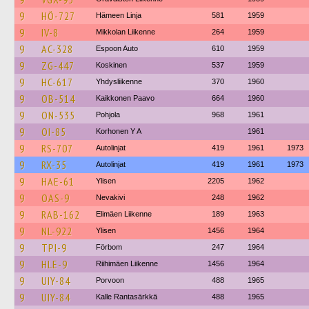
9
HÖ-727
Hämeen Linja
581
1959
9
IV-8
Mikkolan Liikenne
264
1959
9
AC-328
Espoon Auto
610
1959
9
ZG-447
Koskinen
537
1959
9
HC-617
Yhdysliikenne
370
1960
9
OB-514
Kaikkonen Paavo
664
1960
9
ON-535
Pohjola
968
1961
9
OI-85
Korhonen Y A
1961
9
RS-707
Autolinjat
419
1961
1973
9
RX-35
Autolinjat
419
1961
1973
9
HAE-61
Ylisen
2205
1962
9
OAS-9
Nevakivi
248
1962
9
RAB-162
Elimäen Liikenne
189
1963
9
NL-922
Ylisen
1456
1964
9
TPI-9
Förbom
247
1964
9
HLE-9
Riihimäen Liikenne
1456
1964
9
UIY-84
Porvoon
488
1965
9
UIY-84
Kalle Rantasärkkä
488
1965