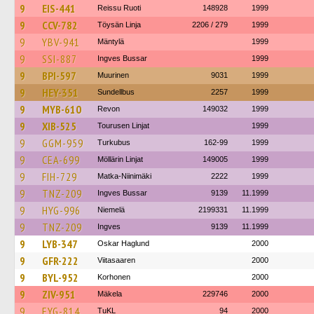
9
EIS-441
Reissu Ruoti
148928
1999
9
CCV-782
Töysän Linja
2206 / 279
1999
9
YBV-941
Mäntylä
1999
9
SSI-887
Ingves Bussar
1999
9
BPI-597
Muurinen
9031
1999
9
HEY-351
Sundellbus
2257
1999
9
MYB-610
Revon
149032
1999
9
XIB-525
Tourusen Linjat
1999
9
GGM-959
Turkubus
162-99
1999
9
CEA-699
Möllärin Linjat
149005
1999
9
FIH-729
Matka-Niinimäki
2222
1999
9
TNZ-209
Ingves Bussar
9139
11.1999
9
HYG-996
Niemelä
2199331
11.1999
9
TNZ-209
Ingves
9139
11.1999
9
LYB-347
Oskar Haglund
2000
9
GFR-222
Viitasaaren
2000
9
BYL-952
Korhonen
2000
9
ZIV-951
Mäkela
229746
2000
9
EYG-814
TuKL
94
2000