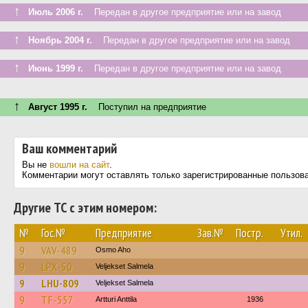
↑
Июль 2006 г.
Передан в другое предприятие или на завод
↑
Ноябрь 2004 г.
Передан в другое предприятие или на завод
↑
Июнь 1999 г.
Передан в другое предприятие или на завод
↑
Август 1995 г.
Поступил на предприятие
Ваш комментарий
Вы не
вошли на сайт
.
Комментарии могут оставлять только зарегистрированные пользов
Другие ТС с этим номером:
№
Гос.№
Предприятие
Зав.№
Постр.
Утил.
9
VAV-489
Osmo Aho
9
LPX-50
Veljekset Salmela
9
LHU-809
Veljekset Salmela
9
TF-557
Artturi Anttila
1936