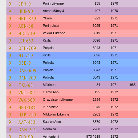
9
EPN-9
Porin Liikenne
135
1970
9
HHR-90
Anton Mäntylä
407
1970
9
HNU-879
Ylisen
922
1971
9
ABN-68
Porin Linjat
3025
1971
9
HJO-739
Vekka Liikenne
3019
1971
9
LCJ-663
Kittilä
3096
1971
9
OEH-709
Pohjola
3043
1971
9
NT-219
Kittilä
3096
1971
9
OSE-9
Pohjola
3043
1971
9
OAB-609
Pohjola
3043
1971
9
OCN-209
Pohjola
3043
1971
9
TXL-66
Mäkinen
84
1971
1985
9
VNL-589
Osmo Aho
195
1972
9
VAK-609
Oravaisten Liikenne
1284
1972
9
HNT-183
P. Koivisto
945
1972
9
HAB-210
Mikkolan Liikenne
2201
1972
9
AAT-462
Saaren Auto
3370
1972
9
OAH-261
Nevakivi
2280
1972
9
ZLD-90
Ventoniemi
973 / 619
1972