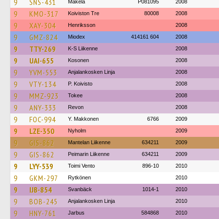
9
SNS-431
Mäkela
P081095
2008
9
KMO-317
Koiviston Tre
80008
2008
9
XAY-304
Henriksson
2008
9
GMZ-824
Miodex
414161 604
2008
9
TTY-269
K-S Liikenne
2008
9
UAI-655
Kosonen
2008
9
YVM-553
Anjalankosken Linja
2008
9
VTY-134
P. Koivisto
2008
9
MMZ-923
Tokee
2008
9
ANY-333
Revon
2008
9
FOC-994
Y. Makkonen
6766
2009
9
LZE-350
Nyholm
2009
9
GIS-862
Mantelan Liikenne
634211
2009
9
GIS-862
Peimarin Liikenne
634211
2009
9
LYY-539
Toimi Vento
896-10
2010
9
GKM-297
Rytkönen
2010
9
IJB-854
Svanbäck
1014-1
2010
9
BOB-245
Anjalankosken Linja
2010
9
HNY-761
Jarbus
584868
2010