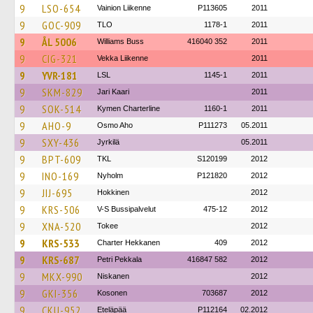
9
LSO-654
Vainion Liikenne
P113605
2011
9
GOC-909
TLO
1178-1
2011
9
ÅL 5006
Williams Buss
416040 352
2011
9
CIG-321
Vekka Liikenne
2011
9
YVR-181
LSL
1145-1
2011
9
SKM-829
Jari Kaari
2011
9
SOK-514
Kymen Charterline
1160-1
2011
9
AHO-9
Osmo Aho
P111273
05.2011
9
SXY-436
Jyrkilä
05.2011
9
BPT-609
TKL
S120199
2012
9
INO-169
Nyholm
P121820
2012
9
JIJ-695
Hokkinen
2012
9
KRS-506
V-S Bussipalvelut
475-12
2012
9
XNA-520
Tokee
2012
9
KRS-533
Charter Hekkanen
409
2012
9
KRS-687
Petri Pekkala
416847 582
2012
9
MKX-990
Niskanen
2012
9
GKI-356
Kosonen
703687
2012
9
CKU-952
Eteläpää
P112164
02.2012