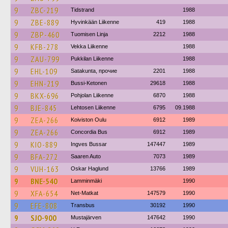
9
ZBC-219
Tidstrand
1988
9
ZBE-889
Hyvinkään Liikenne
419
1988
9
ZBP-460
Tuomisen Linja
2212
1988
9
KFB-278
Vekka Liikenne
1988
9
ZAU-799
Pukkilan Liikenne
1988
9
EHL-109
Satakunta, прочие
2201
1988
9
EHN-219
Bussi-Ketonen
29618
1988
9
BKX-696
Pohjolan Liikenne
6870
1988
9
BJE-845
Lehtosen Liikenne
6795
09.1988
9
ZEA-266
Koiviston Oulu
6912
1989
9
ZEA-266
Concordia Bus
6912
1989
9
KIO-889
Ingves Bussar
147447
1989
9
BFA-272
Saaren Auto
7073
1989
9
VUH-163
Oskar Haglund
13766
1989
9
BNE-540
Lamminmäki
1990
9
XFA-654
Net-Matkat
147579
1990
9
EFE-808
Transbus
30192
1990
9
SJO-900
Mustajärven
147642
1990