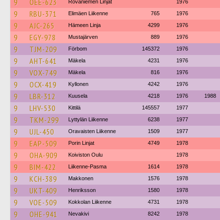
9
OEE-623
Rovaniemen Linjat
1976
9
RBU-371
Elimäen Liikenne
765
1976
9
AJC-265
Hämeen Linja
4299
1976
9
EGY-978
Mustajärven
889
1976
9
TJM-209
Förbom
145372
1976
9
AHT-641
Mäkela
4231
1976
9
VOX-749
Mäkela
816
1976
9
OCX-419
Kyllonen
4242
1976
9
LBR-312
Kuusela
4218
1976
1988
9
LHV-530
Kittilä
145557
1977
9
TKM-299
Lyttylän Liikenne
6238
1977
9
UJL-450
Oravaisten Liikenne
1509
1977
9
EAP-509
Porin Linjat
4749
1978
9
OHA-909
Koiviston Oulu
1978
9
BIM-422
Liikenne-Pasma
1614
1978
9
KCH-389
Makkonen
1576
1978
9
UKT-409
Henriksson
1580
1978
9
VOE-509
Kokkolan Liikenne
4731
1978
9
OHE-941
Nevakivi
8242
1978