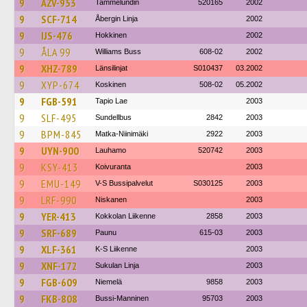
9
AZV-953
Tammelundin
520165
2002
9
SCF-714
Åbergin Linja
2002
9
IJS-476
Hokkinen
2002
9
ÅLA 99
Williams Buss
608-02
2002
9
XHZ-789
Länsilinjat
S010437
03.2002
9
XYP-674
Koskinen
508-02
05.2002
9
FGB-591
Tapio Lae
2003
9
SLF-495
Sundellbus
2842
2003
9
BPM-845
Matka-Niinimäki
2922
2003
9
UYN-900
Lauhamo
520742
2003
9
KSY-413
Koivuranta
2003
9
EMU-149
V-S Bussipalvelut
S030125
2003
9
LRF-990
Niskanen
2003
9
YER-413
Kokkolan Liikenne
2858
2003
9
SRF-689
Paunu
615-03
2003
9
XLF-361
K-S Liikenne
2003
9
XNF-172
Sukulan Linja
2003
9
FGB-609
Niemelä
9858
2003
9
FKB-808
Bussi-Manninen
95703
2003