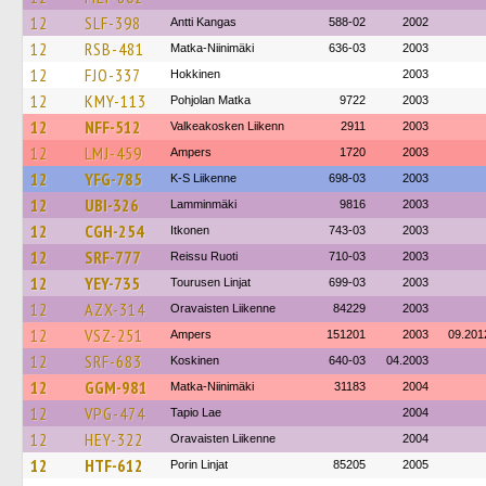
12
SLF-398
Antti Kangas
588-02
2002
12
RSB-481
Matka-Niinimäki
636-03
2003
12
FJO-337
Hokkinen
2003
12
KMY-113
Pohjolan Matka
9722
2003
12
NFF-512
Valkeakosken Liikenn
2911
2003
12
LMJ-459
Ampers
1720
2003
12
YFG-785
K-S Liikenne
698-03
2003
12
UBI-326
Lamminmäki
9816
2003
12
CGH-254
Itkonen
743-03
2003
12
SRF-777
Reissu Ruoti
710-03
2003
12
YEY-735
Tourusen Linjat
699-03
2003
12
AZX-314
Oravaisten Liikenne
84229
2003
12
VSZ-251
Ampers
151201
2003
09.201
12
SRF-683
Koskinen
640-03
04.2003
12
GGM-981
Matka-Niinimäki
31183
2004
12
VPG-474
Tapio Lae
2004
12
HEY-322
Oravaisten Liikenne
2004
12
HTF-612
Porin Linjat
85205
2005