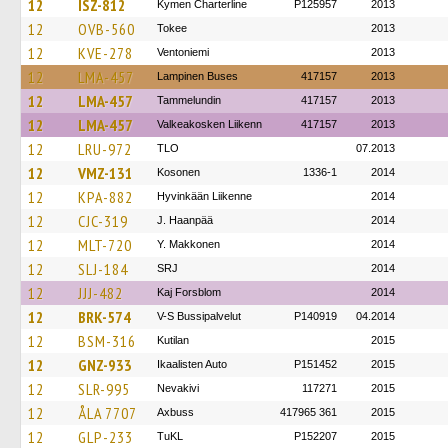
12
ISZ-812
Kymen Charterline
P125957
2013
12
OVB-560
Tokee
2013
12
KVE-278
Ventoniemi
2013
12
LMA-457
Lampinen Buses
417157
2013
12
LMA-457
Tammelundin
417157
2013
12
LMA-457
Valkeakosken Liikenn
417157
2013
12
LRU-972
TLO
07.2013
12
VMZ-131
Kosonen
1336-1
2014
12
KPA-882
Hyvinkään Liikenne
2014
12
CJC-319
J. Haanpää
2014
12
MLT-720
Y. Makkonen
2014
12
SLJ-184
SRJ
2014
12
JJJ-482
Kaj Forsblom
2014
12
BRK-574
V-S Bussipalvelut
P140919
04.2014
12
BSM-316
Kutilan
2015
12
GNZ-933
Ikaalisten Auto
P151452
2015
12
SLR-995
Nevakivi
117271
2015
12
ÅLA 7707
Axbuss
417965 361
2015
12
GLP-233
TuKL
P152207
2015