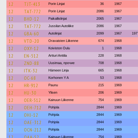
12
TJT-413
Porin Linjat
36
1967
12
TAT-772
Porin Linjat
2086
1967
12
BHD-12
Paikallislinjat
2065
1967
12
TAT-772
Jussilan Autoliike
2086
1967
12
GBA-60
Autolinjat
2099
1967
197
12
VTD-20
Oravaisten Liikenne
674
1968
12
OXY-12
Koiviston Oulu
1
1968
12
EN-512
Artturi Anttila
228
1968
12
ZND-88
Uusimaa, прочие
708
1968
12
ITK-32
Hämeen Linja
665
1968
12
OC-68
Korhonen Y A
53
1968
12
HR-912
Paunu
215
1969
12
HU-30
Ylisen
206
1969
12
OER-512
Kainuun Liikenne
754
1969
12
OEH-712
Pohjola
2844
1969
12
OHJ-12
Pohjola
2844
1969
12
OAE-312
Pohjola
2844
1969
12
OCN-212
Pohjola
2844
1969
12
OAA-52
Kainuun Liikenne
754
1969