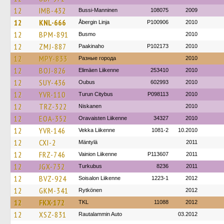
12
IMB-432
Bussi-Manninen
108075
2009
12
KNL-666
Åbergin Linja
P100906
2010
12
BPM-891
Busmo
2010
12
ZMJ-887
Paakinaho
P102173
2010
12
MPY-833
Разные города
2010
12
BOJ-826
Elimäen Liikenne
253410
2010
12
SUY-436
Oubus
602993
2010
12
YVR-110
Turun Citybus
P098113
2010
12
TRZ-322
Niskanen
2010
12
EOA-352
Oravaisten Liikenne
34327
2010
12
YVR-146
Vekka Liikenne
1081-2
10.2010
12
CXI-2
Mäntylä
2011
12
FRZ-746
Vainion Liikenne
P113607
2011
12
JGX-732
Turkubus
8236
2011
12
BVZ-924
Soisalon Liikenne
1223-1
2012
12
GKM-341
Rytkönen
2012
12
FKX-172
TKL
11088
2012
12
XSZ-831
Rautalammin Auto
03.2012