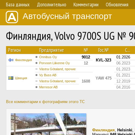
База данных
Дополнительно
Комментарии
Обновления
Автобусный транспорт
Финляндия, Volvo 9700S UG № 9
Регион
Предприятие
№
Гос.№
С...
9012
01.2026
Onnibus Oy
KVL-323
Финляндия
12
06.2023
Porvoon Liikenne Oy
01.2023
Västra Götaland, прочие
01.2021
Vy Buss AB
YAW 475
Швеция
1608
12.2019
Västra Götaland, прочие
04.2016
Merresor AB
Все комментарии к фотографиям этого ТС
Финляндия
,
Helsinki
,
Маршрут
848 Helsinki