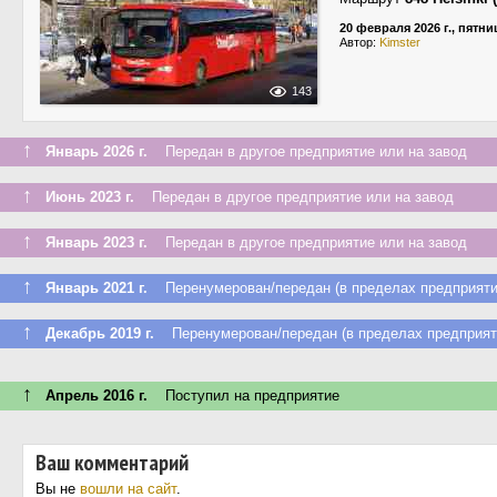
20 февраля 2026 г., пятни
Автор:
Kimster
143
↑
Январь 2026 г.
Передан в другое предприятие или на завод
↑
Июнь 2023 г.
Передан в другое предприятие или на завод
↑
Январь 2023 г.
Передан в другое предприятие или на завод
↑
Январь 2021 г.
Перенумерован/передан (в пределах предприяти
↑
Декабрь 2019 г.
Перенумерован/передан (в пределах предприят
↑
Апрель 2016 г.
Поступил на предприятие
Ваш комментарий
Вы не
вошли на сайт
.