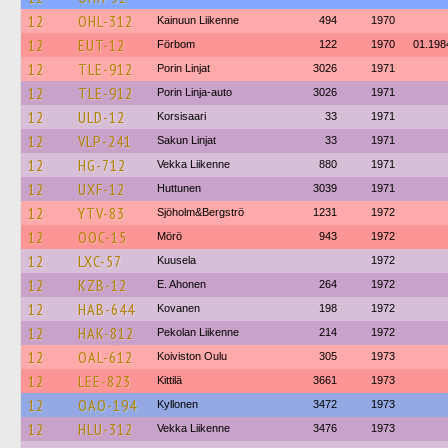
12
OHL-312
Kainuun Liikenne
494
1970
12
EUT-12
Förbom
122
1970
01.198
12
TLE-912
Porin Linjat
3026
1971
12
TLE-912
Porin Linja-auto
3026
1971
12
ULD-12
Korsisaari
33
1971
12
VLP-241
Sakun Linjat
33
1971
12
HG-712
Vekka Liikenne
880
1971
12
UXF-12
Huttunen
3039
1971
12
YTV-83
Sjöholm&Bergströ
1231
1972
12
OOC-15
Mörö
943
1972
12
LXC-57
Kuusela
1972
12
KZB-12
E. Ahonen
264
1972
12
HAB-644
Kovanen
198
1972
12
HAK-812
Pekolan Liikenne
214
1972
12
OAL-612
Koiviston Oulu
305
1973
12
LEE-823
Kittilä
3661
1973
12
OAO-194
Kyllonen
3472
1973
12
HLU-312
Vekka Liikenne
3476
1973