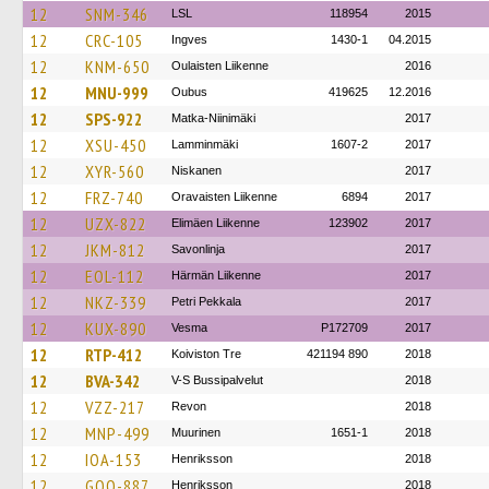
12
SNM-346
LSL
118954
2015
12
CRC-105
Ingves
1430-1
04.2015
12
KNM-650
Oulaisten Liikenne
2016
12
MNU-999
Oubus
419625
12.2016
12
SPS-922
Matka-Niinimäki
2017
12
XSU-450
Lamminmäki
1607-2
2017
12
XYR-560
Niskanen
2017
12
FRZ-740
Oravaisten Liikenne
6894
2017
12
UZX-822
Elimäen Liikenne
123902
2017
12
JKM-812
Savonlinja
2017
12
EOL-112
Härmän Liikenne
2017
12
NKZ-339
Petri Pekkala
2017
12
KUX-890
Vesma
P172709
2017
12
RTP-412
Koiviston Tre
421194 890
2018
12
BVA-342
V-S Bussipalvelut
2018
12
VZZ-217
Revon
2018
12
MNP-499
Muurinen
1651-1
2018
12
IOA-153
Henriksson
2018
12
GOO-887
Henriksson
2018