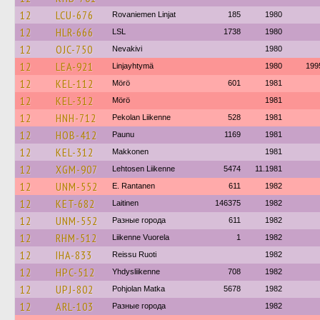
12
LCU-676
Rovaniemen Linjat
185
1980
12
HLR-666
LSL
1738
1980
12
OJC-750
Nevakivi
1980
12
LEA-921
Linjayhtymä
1980
199
12
KEL-112
Mörö
601
1981
12
KEL-312
Mörö
1981
12
HNH-712
Pekolan Liikenne
528
1981
12
HOB-412
Paunu
1169
1981
12
KEL-312
Makkonen
1981
12
XGM-907
Lehtosen Liikenne
5474
11.1981
12
UNM-552
E. Rantanen
611
1982
12
KET-682
Laitinen
146375
1982
12
UNM-552
Разные города
611
1982
12
RHM-512
Liikenne Vuorela
1
1982
12
IHA-833
Reissu Ruoti
1982
12
HPC-512
Yhdysliikenne
708
1982
12
UPJ-802
Pohjolan Matka
5678
1982
12
ARL-103
Разные города
1982