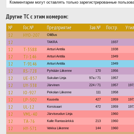
Комментарии могут оставлять только зарегистрированные пользов
Другие ТС с этим номером:
№
Гос.№
Предприятие
Зав.№
Постр.
Утил
12
HYO-207
OlliBus
12
TAKRA
1937
12
T-3588
Artturi Anttila
1938
12
TJ-146
Artturi Anttila
1949
12
T-9146
Artturi Anttila
1949
12
RS-728
Pyhtään Liikenne
170
1956
12
UE-857
Sukulan Linja
97a / 71
1957
12
UY-338
Järvinen
224 / 71
1957
197
12
IO-927
Pekolan Liikenne
111
1958
12
LP-502
Kuusela
427
1959
197
12
UL-12
Korsisaari
472
1959
197
12
VML-40
Järviseudun Linja
1960
12
TÄ-76
Kalle Rantasärkkä
213
1960
12
HY-571
Vekka Liikenne
144
1960