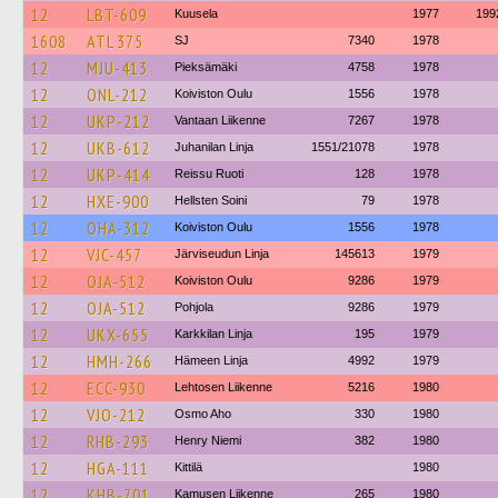
12
LBT-609
Kuusela
1977
199
1608
ATL 375
SJ
7340
1978
12
MJU-413
Pieksämäki
4758
1978
12
ONL-212
Koiviston Oulu
1556
1978
12
UKP-212
Vantaan Liikenne
7267
1978
12
UKB-612
Juhanilan Linja
1551/21078
1978
12
UKP-414
Reissu Ruoti
128
1978
12
HXE-900
Hellsten Soini
79
1978
12
OHA-312
Koiviston Oulu
1556
1978
12
VJC-457
Järviseudun Linja
145613
1979
12
OJA-512
Koiviston Oulu
9286
1979
12
OJA-512
Pohjola
9286
1979
12
UKX-655
Karkkilan Linja
195
1979
12
HMH-266
Hämeen Linja
4992
1979
12
ECC-930
Lehtosen Liikenne
5216
1980
12
VJO-212
Osmo Aho
330
1980
12
RHB-293
Henry Niemi
382
1980
12
HGA-111
Kittilä
1980
12
KHB-701
Kamusen Liikenne
265
1980