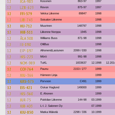
12
JCA-983
Kosonen
863-97
1997
12
LZB-623
Revon
875-97
1997
12
FFI-579
Vekka Liikenne
89847
1998
12
LIB-743
Soisalon Liikenne
1998
12
HIJ-712
Muurinen
148797
1998
12
HIB-511
Liikenne Norppa
1945
1998
12
ÅLA 308
Williams Buss
871-98
1998
12
IIJ-190
OlliBus
1998
12
EIP-197
Alhonen&Lastunen
2099 / 030
1998
12
HIS-223
Mörö
991-98
1998
12
NCM-989
TuKL
1833637
12.1998
12.201
12
CCV-764
Paunu
2153 / 277
1999
12
XIU-366
Hämeen Linja
1999
12
KRS-573
Porvoon
C491
1999
12
EIS-421
Oskar Haglund
149000
1999
12
HIS-360
E. Ahonen
1999
12
JUR-75
Pukkilan Liikenne
144-98
03.1999
12
XIR-403
L-l. J. Salonen Oy
07.1999
12
KIU-850
Matka Mäkelä
2298 / 336
10.1999