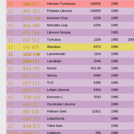
12
ONA-377
Hämeen Turistiauto
146835
1985
12
AVP-912
Pohjolan Liikenne
146855
1985
12
UTU-146
Koiviston Oulu
6226
1985
12
BAE-888
Metsälän Linja
6206
1985
12
VOJ-764
Liikenne Norppa
1985
12
EAT-512
Turkubus
1169
1985
200
12
UVJ-429
Wasabus
6373
1986
12
UGU-148
Lamminmäki
1164
1986
12
HVH-712
Länsilinjat
2046
1986
12
BAU-307
Kivistö
811-86
1986
12
EBT-112
Vesma
6380
1986
12
EBT-112
TLO
6380
1986
12
BBH-211
Lohjan Liikenne
6364
1986
12
TOB-112
Koiviston L
2043
1986
12
UVS-212
Hyvinkään Liikenne
1986
12
IBB-100
Hellsten Soini
11921
1986
12
OOC-312
Linjayhtymä
1986
12
BAN-871
Tolkis Auto
1986
1608
MOA 213
Linjebuss
205
1986