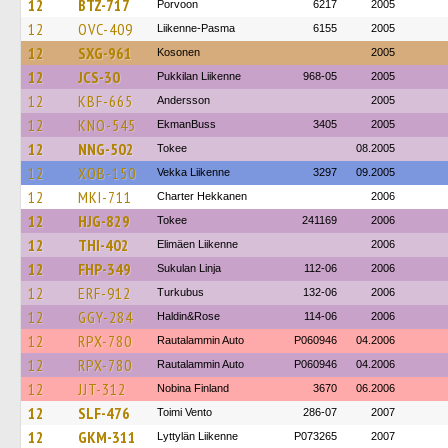
12
BTZ-717
Porvoon
6217
2005
12
OVC-409
Liikenne-Pasma
6155
2005
12
SXG-961
Kosonen
2005
12
JCS-30
Pukkilan Liikenne
968-05
2005
12
KBF-665
Andersson
2005
12
KNO-545
EkmanBuss
3405
2005
12
NNG-502
Tokee
08.2005
12
XOB-150
Vekka Liikenne
3297
09.2005
12
MKI-711
Charter Hekkanen
2006
12
HJG-829
Tokee
241169
2006
12
THI-402
Elimäen Liikenne
2006
12
FHP-349
Sukulan Linja
112-06
2006
12
ERF-912
Turkubus
132-06
2006
12
GGY-284
Haldin&Rose
114-06
2006
12
RPX-780
Rautalammin Auto
P060946
04.2006
12
RPX-780
Rautalammin Auto
P060946
04.2006
12
JJT-312
Nobina Finland
3670
06.2006
12
SLF-476
Toimi Vento
286-07
2007
12
GKM-311
Lyttylän Liikenne
P073265
2007