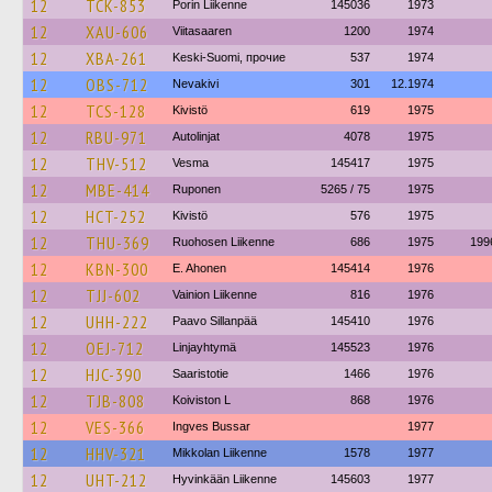
12
TCK-853
Porin Liikenne
145036
1973
12
XAU-606
Viitasaaren
1200
1974
12
XBA-261
Keski-Suomi, прочие
537
1974
12
OBS-712
Nevakivi
301
12.1974
12
TCS-128
Kivistö
619
1975
12
RBU-971
Autolinjat
4078
1975
12
THV-512
Vesma
145417
1975
12
MBE-414
Ruponen
5265 / 75
1975
12
HCT-252
Kivistö
576
1975
12
THU-369
Ruohosen Liikenne
686
1975
199
12
KBN-300
E. Ahonen
145414
1976
12
TJJ-602
Vainion Liikenne
816
1976
12
UHH-222
Paavo Sillanpää
145410
1976
12
OEJ-712
Linjayhtymä
145523
1976
12
HJC-390
Saaristotie
1466
1976
12
TJB-808
Koiviston L
868
1976
12
VES-366
Ingves Bussar
1977
12
HHV-321
Mikkolan Liikenne
1578
1977
12
UHT-212
Hyvinkään Liikenne
145603
1977