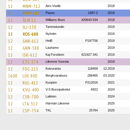
12
MNM-712
Atro Vuolle
2018
12
MNM-612
Paunu
1687-2
2018
12
ÅLW 12
Williams Buss
420643 534
2018
12
JLJ-150
Tammelundin
2019
12
XOS-688
Nyholm
2019
12
GNR-612
HelB
P197756
2019
12
GNN-588
Lauhamo
2019
12
ISK-612
Kaj Forsblom
421927 341
2019
12
ETC-574
Liikenne Vuorela
2019
12
FOC-115
Koivuranta
118459
12.2019
1608
LOE 80D
Bergkvarabuss
286465
03.2020
12
RUL-412
Kuopion
P212016
2021
12
KVU-490
V-S Bussipalvelut
6922
2024
12
CSB-700
Laitinen
2024
12
LTA-312
Härmän Liikenne
2025
12
CSP-754
TKL
25784
2025