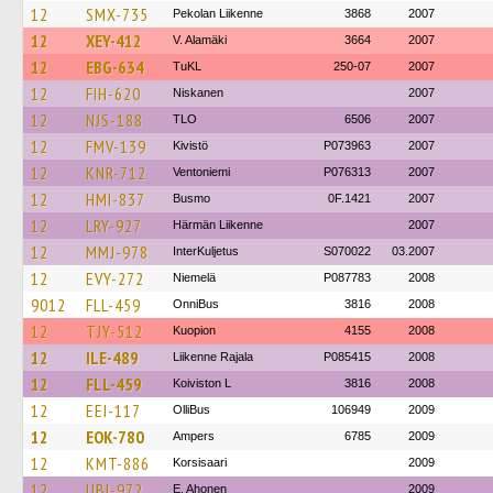
12
SMX-735
Pekolan Liikenne
3868
2007
12
XEY-412
V. Alamäki
3664
2007
12
EBG-634
TuKL
250-07
2007
12
FIH-620
Niskanen
2007
12
NJS-188
TLO
6506
2007
12
FMV-139
Kivistö
P073963
2007
12
KNR-712
Ventoniemi
P076313
2007
12
HMI-837
Busmo
0F.1421
2007
12
LRY-927
Härmän Liikenne
2007
12
MMJ-978
InterKuljetus
S070022
03.2007
12
EVY-272
Niemelä
P087783
2008
9012
FLL-459
OnniBus
3816
2008
12
TJY-512
Kuopion
4155
2008
12
ILE-489
Liikenne Rajala
P085415
2008
12
FLL-459
Koiviston L
3816
2008
12
EEI-117
OlliBus
106949
2009
12
EOK-780
Ampers
6785
2009
12
KMT-886
Korsisaari
2009
12
UBI-972
E. Ahonen
2009