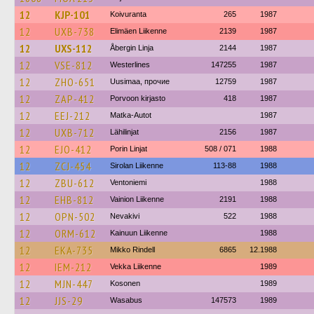
12
KJP-101
Koivuranta
265
1987
12
UXB-738
Elimäen Liikenne
2139
1987
12
UXS-112
Åbergin Linja
2144
1987
12
VSE-812
Westerlines
147255
1987
12
ZHO-651
Uusimaa, прочие
12759
1987
12
ZAP-412
Porvoon kirjasto
418
1987
12
EEJ-212
Matka-Autot
1987
12
UXB-712
Lähilinjat
2156
1987
12
EJO-412
Porin Linjat
508 / 071
1988
12
ZCJ-454
Sirolan Liikenne
113-88
1988
12
ZBU-612
Ventoniemi
1988
12
EHB-812
Vainion Liikenne
2191
1988
12
OPN-502
Nevakivi
522
1988
12
ORM-612
Kainuun Liikenne
1988
12
EKA-735
Mikko Rindell
6865
12.1988
12
IEM-212
Vekka Liikenne
1989
12
MJN-447
Kosonen
1989
12
JJS-29
Wasabus
147573
1989