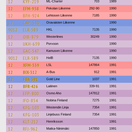
12
KYF-219
ML-Charter
703
1989
12
EFM-958
Pekolan Liikenne
292-90
1990
12
BFH-924
Lehtosen Liikenne
7185
1990
12
CAP-530
Oravaisten Liikenne
1990
9012
ELR-589
HKL
7135
1990
12
OIB-879
Westerlines
30249
1990
12
UKH-639
Porvoon
1990
12
GAC-547
Kamusen Liikenne
1990
9012
ELR-589
HelB
7135
1990
12
XFM-539
LSL
147864
1991
12
BIX-312
A-Bus
912
1991
12
FBA-391
Gold Line
1037
1991
12
BFR-426
Laitinen
339-91
1991
12
EFP-800
Osmo Aho
147812
1991
12
IFO-854
Nobina Finland
7275
1991
12
KFG-103
Westendin Linja
7354
1991
12
KFG-103
Linjebuss Finland
7354
1991
12
KLT-212
Henriksson
1991
12
RFJ-962
Matka-Niinimäki
147850
1991