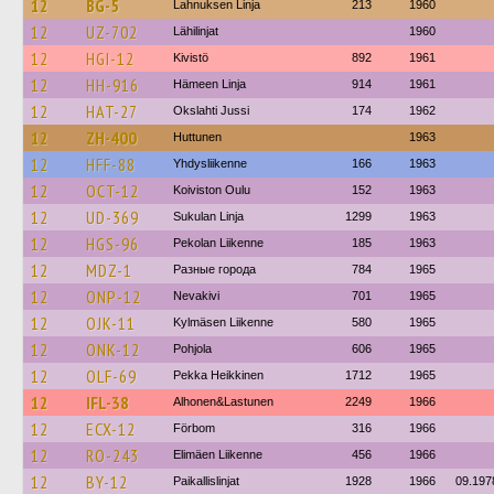
12
BG-5
Lahnuksen Linja
213
1960
12
UZ-702
Lähilinjat
1960
12
HGI-12
Kivistö
892
1961
12
HH-916
Hämeen Linja
914
1961
12
HAT-27
Okslahti Jussi
174
1962
12
ZH-400
Huttunen
1963
12
HFF-88
Yhdysliikenne
166
1963
12
OCT-12
Koiviston Oulu
152
1963
12
UD-369
Sukulan Linja
1299
1963
12
HGS-96
Pekolan Liikenne
185
1963
12
MDZ-1
Разные города
784
1965
12
ONP-12
Nevakivi
701
1965
12
OJK-11
Kylmäsen Liikenne
580
1965
12
ONK-12
Pohjola
606
1965
12
OLF-69
Pekka Heikkinen
1712
1965
12
IFL-38
Alhonen&Lastunen
2249
1966
12
ECX-12
Förbom
316
1966
12
RO-243
Elimäen Liikenne
456
1966
12
BY-12
Paikallislinjat
1928
1966
09.197