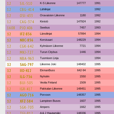
12
SJL-510
K-S Liikenne
147777
1991
12
CBG-414
Lähilinjat
1992
12
OSI-433
Oravaisten Liikenne
1180
1992
12
CAG-374
Kivistö
147924
1992
1608
PJO 406
Swebus
7457
1993
12
IFZ-836
Länsilinjat
57894
1994
12
NBC-856
Korsisaari
148229
1994
12
CGK-642
Kylmäsen Liikenne
7721
1994
12
MKI-727
Turun Citybus
1446
1994
12
NBA-963
Tuomisen Linja
1994
12
SAG-797
Liikenne Joki
148402
1995
12
IIO-412
EkmanBuss
642-94
1995
12
ILG-736
Nyholm
1550
1995
12
BUI-505
Veolia Finland
1509
1995
12
IGR-417
Pakkalan Liikenne
148451
1995
12
AGO-716
Porvoon
148357
1995
12
XFZ-384
Lampinen Buses
1607
1995
12
SGK-703
Ampers
1662
1995
12
TGI-812
A & J Hautamäki
148336
1995