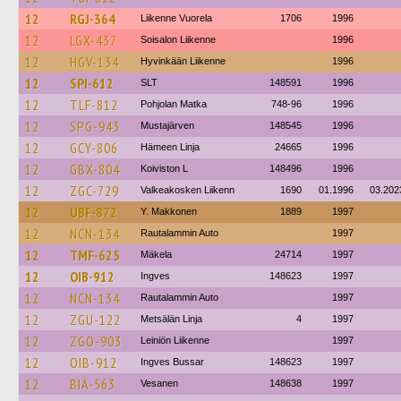
12
RGJ-364
Liikenne Vuorela
1706
1996
12
LGX-437
Soisalon Liikenne
1996
12
HGV-134
Hyvinkään Liikenne
1996
12
SPI-612
SLT
148591
1996
12
TLF-812
Pohjolan Matka
748-96
1996
12
SPG-943
Mustajärven
148545
1996
12
GCY-806
Hämeen Linja
24665
1996
12
GBX-804
Koiviston L
148496
1996
12
ZGC-729
Valkeakosken Liikenn
1690
01.1996
03.202
12
UBF-872
Y. Makkonen
1889
1997
12
NCN-134
Rautalammin Auto
1997
12
TMF-625
Mäkela
24714
1997
12
OIB-912
Ingves
148623
1997
12
NCN-134
Rautalammin Auto
1997
12
ZGU-122
Metsälän Linja
4
1997
12
ZGO-903
Leiniön Liikenne
1997
12
OIB-912
Ingves Bussar
148623
1997
12
BIA-563
Vesanen
148638
1997