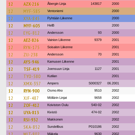
12
AZX-216
Åbergin Linja
143817
2000
12
MYF-585
Ventoniemi
2000
12
XYA-845
Pyhtään Liikenne
2000
12
MYF-605
HelB
2000
12
EYG-812
Andersson
93
2000
12
AEZ-826
Vainion Liikenne
9379
2001
12
RYN-175
Soisalon Liikenne
2001
12
ZIJ-238
Andersson
70
2001
12
AYS-946
Kamusen Liikenne
2001
12
TSF-419
Joensuun Linja
1127
2001
12
TYO-580
Kutilan
2001
12
XMX-357
Ampers
S000327
06.2001
12
RYN-900
Osmo Aho
9510
2002
12
XJF-487
Möllärin Linjat
9658
2002
12
ZOF-412
Koiviston Oulu
540-02
2002
12
UYA-813
Kivistö
474-02
2002
12
RSI-932
Makkonen
2002
12
SKA-852
Sundellbus
P010186
2002
12
MLT-802
Mäkela
9630
2002