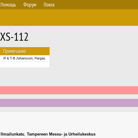
Помощь
Форум
Поиск
UXS-112
Примечание
R & T-B Johansson, Pargas.
,
Ilmailunkatu
,
Tampereen Messu- ja Urheilukeskus