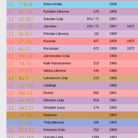
12
T-9146
Artturi Anttila
1949
12
RS-728
Pyhtään Liikenne
170
1956
12
UE-857
Sukulan Linja
97a / 71
1957
12
UY-338
Järvinen
224 / 71
1957
1972
12
IO-927
Pekolan Liikenne
111
1958
12
LP-502
Kuusela
427
1959
1972
12
UL-12
Korsisaari
472
1959
1972
12
VML-40
Järviseudun Linja
1960
12
TÄ-76
Kalle Rantasärkkä
213
1960
12
HY-571
Vekka Liikenne
144
1960
12
BG-5
Lahnuksen Linja
213
1960
12
UZ-702
Lähilinjat
1960
12
HGI-12
Kivistö
892
1961
12
HH-916
Hämeen Linja
914
1961
12
HAT-27
Okslahti Jussi
174
1962
12
ZH-400
Huttunen
1963
12
HFF-88
Yhdysliikenne
166
1963
12
OCT-12
Koiviston Oulu
152
1963
12
UD-369
Sukulan Linja
1299
1963