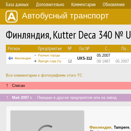
База данных
Дополнительно
Комментарии
Обновления
Автобусный транспорт
Финляндия, Kutter Deca 340 № 
Регион
Предприятие
№
Гос.№
С...
По...
05.2007
Разные города
UXS-112
Финляндия
12
09.1987
05.2007
Åbergin Linja Oy
Все комментарии к фотографиям этого ТС
↑
Списан
↑
Май 2007 г.
Передан в другое предприятие или на завод
Финляндия
,
Tampere