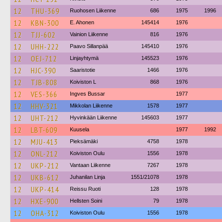
12
THU-369
Ruohosen Liikenne
686
1975
1996
12
KBN-300
E. Ahonen
145414
1976
12
TJJ-602
Vainion Liikenne
816
1976
12
UHH-222
Paavo Sillanpää
145410
1976
12
OEJ-712
Linjayhtymä
145523
1976
12
HJC-390
Saaristotie
1466
1976
12
TJB-808
Koiviston L
868
1976
12
VES-366
Ingves Bussar
1977
12
HHV-321
Mikkolan Liikenne
1578
1977
12
UHT-212
Hyvinkään Liikenne
145603
1977
12
LBT-609
Kuusela
1977
1992
12
MJU-413
Pieksämäki
4758
1978
12
ONL-212
Koiviston Oulu
1556
1978
12
UKP-212
Vantaan Liikenne
7267
1978
12
UKB-612
Juhanilan Linja
1551/21078
1978
12
UKP-414
Reissu Ruoti
128
1978
12
HXE-900
Hellsten Soini
79
1978
12
OHA-312
Koiviston Oulu
1556
1978