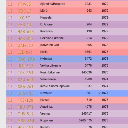
12
YTV-83
Sjöholm&Bergströ
1231
1972
12
OOC-15
Mörö
943
1972
12
LXC-57
Kuusela
1972
12
KZB-12
E. Ahonen
264
1972
12
HAB-644
Kovanen
198
1972
12
HAK-812
Pekolan Liikenne
214
1972
12
OAL-612
Koiviston Oulu
305
1973
12
LEE-823
Kittilä
3661
1973
12
OAO-194
Kyllonen
3472
1973
12
HLU-312
Vekka Liikenne
3476
1973
12
TCK-853
Porin Liikenne
145036
1973
12
XAU-606
Viitasaaren
1200
1974
12
XBA-261
Keski-Suomi, прочие
537
1974
12
OBS-712
Nevakivi
301
12.1974
12
TCS-128
Kivistö
619
1975
12
RBU-971
Autolinjat
4078
1975
12
THV-512
Vesma
145417
1975
12
MBE-414
Ruponen
5265 / 75
1975
12
HCT-252
Kivistö
576
1975