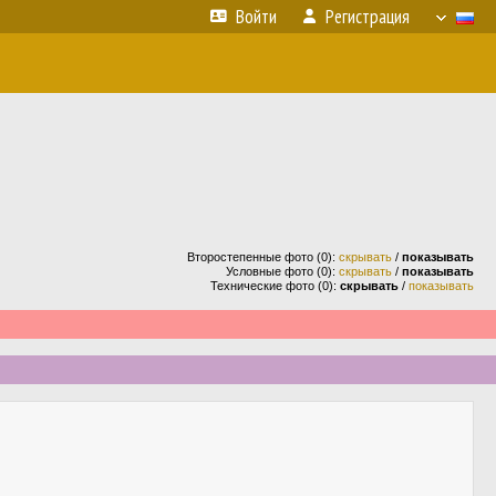
Войти
Регистрация
Второстепенные фото (0):
скрывать
/
показывать
Условные фото (0):
скрывать
/
показывать
Технические фото (0):
скрывать
/
показывать