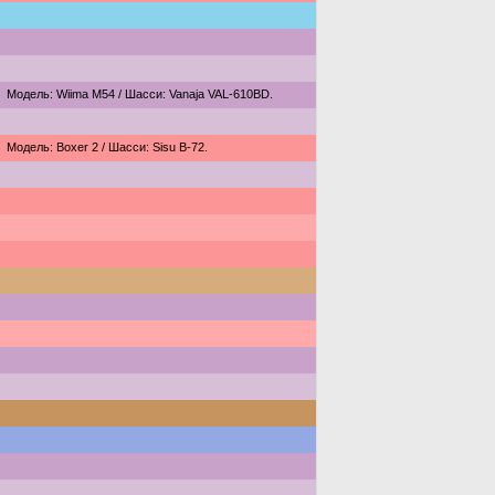
Модель: Wiima M54 / Шасси: Vanaja VAL-610BD.
Модель: Boxer 2 / Шасси: Sisu B-72.