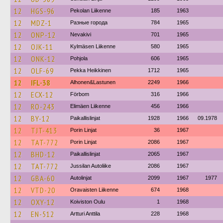
12
HGS-96
Pekolan Liikenne
185
1963
12
MDZ-1
Разные города
784
1965
12
ONP-12
Nevakivi
701
1965
12
OJK-11
Kylmäsen Liikenne
580
1965
12
ONK-12
Pohjola
606
1965
12
OLF-69
Pekka Heikkinen
1712
1965
12
IFL-38
Alhonen&Lastunen
2249
1966
12
ECX-12
Förbom
316
1966
12
RO-243
Elimäen Liikenne
456
1966
12
BY-12
Paikallislinjat
1928
1966
09.1978
12
TJT-413
Porin Linjat
36
1967
12
TAT-772
Porin Linjat
2086
1967
12
BHD-12
Paikallislinjat
2065
1967
12
TAT-772
Jussilan Autoliike
2086
1967
12
GBA-60
Autolinjat
2099
1967
1977
12
VTD-20
Oravaisten Liikenne
674
1968
12
OXY-12
Koiviston Oulu
1
1968
12
EN-512
Artturi Anttila
228
1968