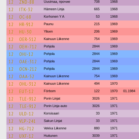
12
ZND-88
Uusimaa, прочие
708
1968
12
ITK-32
Hämeen Linja
665
1968
12
OC-68
Korhonen Y A
53
1968
12
HR-912
Paunu
215
1969
12
HU-30
Ylisen
206
1969
12
OER-512
Kainuun Liikenne
754
1969
12
OEH-712
Pohjola
2844
1969
12
OHJ-12
Pohjola
2844
1969
12
OAE-312
Pohjola
2844
1969
12
OCN-212
Pohjola
2844
1969
12
OAA-52
Kainuun Liikenne
754
1969
12
OHL-312
Kainuun Liikenne
494
1970
12
EUT-12
Förbom
122
1970
01.1984
12
TLE-912
Porin Linjat
3026
1971
12
TLE-912
Porin Linja-auto
3026
1971
12
ULD-12
Korsisaari
33
1971
12
VLP-241
Sakun Linjat
33
1971
12
HG-712
Vekka Liikenne
880
1971
12
UXF-12
Huttunen
3039
1971