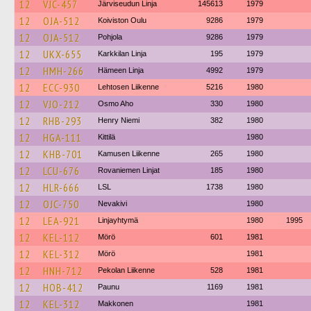
12
VJC-457
Järviseudun Linja
145613
1979
12
OJA-512
Koiviston Oulu
9286
1979
12
OJA-512
Pohjola
9286
1979
12
UKX-655
Karkkilan Linja
195
1979
12
HMH-266
Hämeen Linja
4992
1979
12
ECC-930
Lehtosen Liikenne
5216
1980
12
VJO-212
Osmo Aho
330
1980
12
RHB-293
Henry Niemi
382
1980
12
HGA-111
Kittilä
1980
12
KHB-701
Kamusen Liikenne
265
1980
12
LCU-676
Rovaniemen Linjat
185
1980
12
HLR-666
LSL
1738
1980
12
OJC-750
Nevakivi
1980
12
LEA-921
Linjayhtymä
1980
1995
12
KEL-112
Mörö
601
1981
12
KEL-312
Mörö
1981
12
HNH-712
Pekolan Liikenne
528
1981
12
HOB-412
Paunu
1169
1981
12
KEL-312
Makkonen
1981