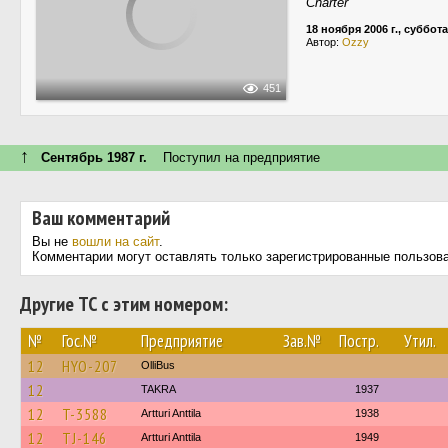
Charter
18 ноября 2006 г., суббота
Автор:
Ozzy
451
↑
Сентябрь 1987 г.
Поступил на предприятие
Ваш комментарий
Вы не
вошли на сайт
.
Комментарии могут оставлять только зарегистрированные пользов
Другие ТС с этим номером:
№
Гос.№
Предприятие
Зав.№
Постр.
Утил.
12
HYO-207
OlliBus
12
TAKRA
1937
12
T-3588
Artturi Anttila
1938
12
TJ-146
Artturi Anttila
1949