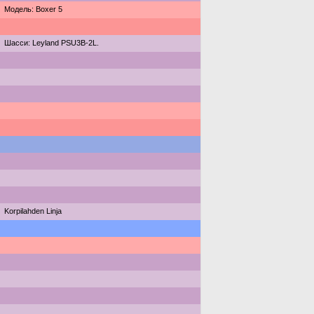
Модель: Boxer 5
Шасси: Leyland PSU3B-2L.
Korpilahden Linja