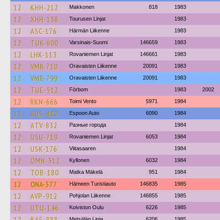
12
KHH-212
Makkonen
818
1983
12
XHH-138
Tourusen Linjat
1983
12
ASC-176
Härmän Liikenne
1983
12
TUK-600
Varsinais-Suomi
146659
1983
12
LHK-113
Rovaniemen Linjat
146661
1983
12
VMR-710
Oravaisten Liikenne
20091
1983
12
VMR-799
Oravaisten Liikenne
20091
1983
12
TUE-512
Förbom
1983
2002
12
RKN-666
Toimi Vento
5971
1984
12
AUS-412
Espoon Auto
6090
1984
12
ATV-832
Разные города
1984
12
USU-719
Rovaniemen Linjat
6053
1984
12
USK-176
Viitasaaren
1984
12
OMN-312
Kyllonen
6032
1984
12
TOB-180
Matka Mäkelä
951
1984
12
ONA-377
Hämeen Turistiauto
146835
1985
12
AVP-912
Pohjolan Liikenne
146855
1985
12
UTU-146
Koiviston Oulu
6226
1985
12
BAE-888
Metsälän Linja
6206
1985