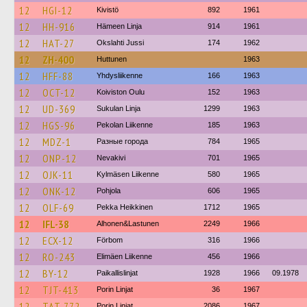
12
HGI-12
Kivistö
892
1961
12
HH-916
Hämeen Linja
914
1961
12
HAT-27
Okslahti Jussi
174
1962
12
ZH-400
Huttunen
1963
12
HFF-88
Yhdysliikenne
166
1963
12
OCT-12
Koiviston Oulu
152
1963
12
UD-369
Sukulan Linja
1299
1963
12
HGS-96
Pekolan Liikenne
185
1963
12
MDZ-1
Разные города
784
1965
12
ONP-12
Nevakivi
701
1965
12
OJK-11
Kylmäsen Liikenne
580
1965
12
ONK-12
Pohjola
606
1965
12
OLF-69
Pekka Heikkinen
1712
1965
12
IFL-38
Alhonen&Lastunen
2249
1966
12
ECX-12
Förbom
316
1966
12
RO-243
Elimäen Liikenne
456
1966
12
BY-12
Paikallislinjat
1928
1966
09.1978
12
TJT-413
Porin Linjat
36
1967
12
TAT-772
Porin Linjat
2086
1967