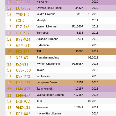
12
TRZ-322
Niskanen
2010
12
EOA-352
Oravaisten Liikenne
34327
2010
12
YVR-146
Vekka Liikenne
1081-2
10.2010
12
CXI-2
Mäntylä
2011
12
FRZ-746
Vainion Liikenne
P113607
2011
12
JGX-732
Turkubus
8236
2011
12
BVZ-924
Soisalon Liikenne
1223-1
2012
12
GKM-341
Rytkönen
2012
12
FKX-172
TKL
11088
2012
12
XSZ-831
Rautalammin Auto
03.2012
12
ISZ-812
Kymen Charterline
P125957
2013
12
OVB-560
Tokee
2013
12
KVE-278
Ventoniemi
2013
12
LMA-457
Lampinen Buses
417157
2013
12
LMA-457
Tammelundin
417157
2013
12
LMA-457
Valkeakosken Liikenn
417157
2013
12
LRU-972
TLO
07.2013
12
VMZ-131
Kosonen
1336-1
2014
12
KPA-882
Hyvinkään Liikenne
2014