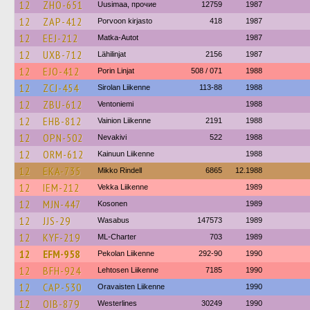
12
ZHO-651
Uusimaa, прочие
12759
1987
12
ZAP-412
Porvoon kirjasto
418
1987
12
EEJ-212
Matka-Autot
1987
12
UXB-712
Lähilinjat
2156
1987
12
EJO-412
Porin Linjat
508 / 071
1988
12
ZCJ-454
Sirolan Liikenne
113-88
1988
12
ZBU-612
Ventoniemi
1988
12
EHB-812
Vainion Liikenne
2191
1988
12
OPN-502
Nevakivi
522
1988
12
ORM-612
Kainuun Liikenne
1988
12
EKA-735
Mikko Rindell
6865
12.1988
12
IEM-212
Vekka Liikenne
1989
12
MJN-447
Kosonen
1989
12
JJS-29
Wasabus
147573
1989
12
KYF-219
ML-Charter
703
1989
12
EFM-958
Pekolan Liikenne
292-90
1990
12
BFH-924
Lehtosen Liikenne
7185
1990
12
CAP-530
Oravaisten Liikenne
1990
12
OIB-879
Westerlines
30249
1990