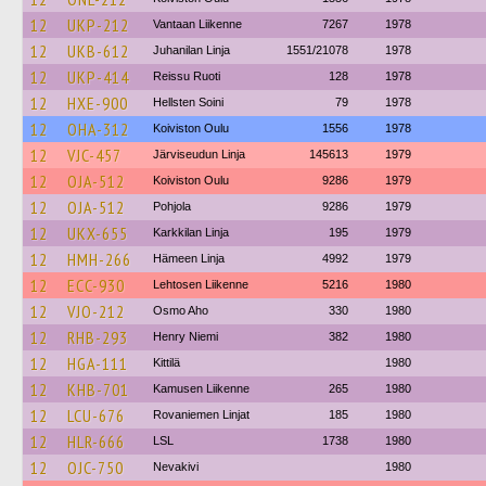
12
UKP-212
Vantaan Liikenne
7267
1978
12
UKB-612
Juhanilan Linja
1551/21078
1978
12
UKP-414
Reissu Ruoti
128
1978
12
HXE-900
Hellsten Soini
79
1978
12
OHA-312
Koiviston Oulu
1556
1978
12
VJC-457
Järviseudun Linja
145613
1979
12
OJA-512
Koiviston Oulu
9286
1979
12
OJA-512
Pohjola
9286
1979
12
UKX-655
Karkkilan Linja
195
1979
12
HMH-266
Hämeen Linja
4992
1979
12
ECC-930
Lehtosen Liikenne
5216
1980
12
VJO-212
Osmo Aho
330
1980
12
RHB-293
Henry Niemi
382
1980
12
HGA-111
Kittilä
1980
12
KHB-701
Kamusen Liikenne
265
1980
12
LCU-676
Rovaniemen Linjat
185
1980
12
HLR-666
LSL
1738
1980
12
OJC-750
Nevakivi
1980