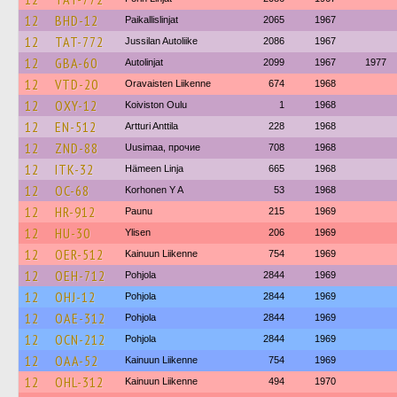
12
BHD-12
Paikallislinjat
2065
1967
12
TAT-772
Jussilan Autoliike
2086
1967
12
GBA-60
Autolinjat
2099
1967
1977
12
VTD-20
Oravaisten Liikenne
674
1968
12
OXY-12
Koiviston Oulu
1
1968
12
EN-512
Artturi Anttila
228
1968
12
ZND-88
Uusimaa, прочие
708
1968
12
ITK-32
Hämeen Linja
665
1968
12
OC-68
Korhonen Y A
53
1968
12
HR-912
Paunu
215
1969
12
HU-30
Ylisen
206
1969
12
OER-512
Kainuun Liikenne
754
1969
12
OEH-712
Pohjola
2844
1969
12
OHJ-12
Pohjola
2844
1969
12
OAE-312
Pohjola
2844
1969
12
OCN-212
Pohjola
2844
1969
12
OAA-52
Kainuun Liikenne
754
1969
12
OHL-312
Kainuun Liikenne
494
1970