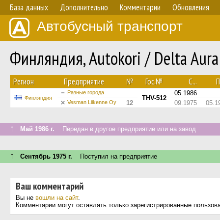
База данных
Дополнительно
Комментарии
Обновления
Автобусный транспорт
Финляндия, Autokori / Delta Au
Регион
Предприятие
№
Гос.№
С...
П
Разные города
05.1986
THV-512
Финляндия
Vesman Liikenne Oy
12
09.1975
05.1
↑
Май 1986 г.
Передан в другое предприятие или на завод
↑
Сентябрь 1975 г.
Поступил на предприятие
Ваш комментарий
Вы не
вошли на сайт
.
Комментарии могут оставлять только зарегистрированные пользов