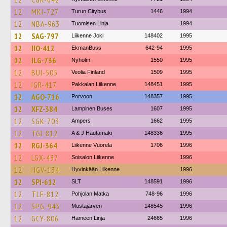
12
MKI-727
Turun Citybus
1446
1994
12
NBA-963
Tuomisen Linja
1994
12
SAG-797
Liikenne Joki
148402
1995
12
IIO-412
EkmanBuss
642-94
1995
12
ILG-736
Nyholm
1550
1995
12
BUI-505
Veolia Finland
1509
1995
12
IGR-417
Pakkalan Liikenne
148451
1995
12
AGO-716
Porvoon
148357
1995
12
XFZ-384
Lampinen Buses
1607
1995
12
SGK-703
Ampers
1662
1995
12
TGI-812
A & J Hautamäki
148336
1995
12
RGJ-364
Liikenne Vuorela
1706
1996
12
LGX-437
Soisalon Liikenne
1996
12
HGV-134
Hyvinkään Liikenne
1996
12
SPI-612
SLT
148591
1996
12
TLF-812
Pohjolan Matka
748-96
1996
12
SPG-943
Mustajärven
148545
1996
12
GCY-806
Hämeen Linja
24665
1996