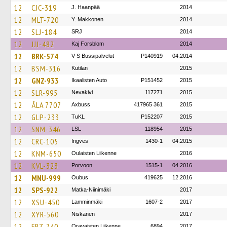
12
CJC-319
J. Haanpää
2014
12
MLT-720
Y. Makkonen
2014
12
SLJ-184
SRJ
2014
12
JJJ-482
Kaj Forsblom
2014
12
BRK-574
V-S Bussipalvelut
P140919
04.2014
12
BSM-316
Kutilan
2015
12
GNZ-933
Ikaalisten Auto
P151452
2015
12
SLR-995
Nevakivi
117271
2015
12
ÅLA 7707
Axbuss
417965 361
2015
12
GLP-233
TuKL
P152207
2015
12
SNM-346
LSL
118954
2015
12
CRC-105
Ingves
1430-1
04.2015
12
KNM-650
Oulaisten Liikenne
2016
12
KVL-323
Porvoon
1515-1
04.2016
12
MNU-999
Oubus
419625
12.2016
12
SPS-922
Matka-Niinimäki
2017
12
XSU-450
Lamminmäki
1607-2
2017
12
XYR-560
Niskanen
2017
12
FRZ-740
Oravaisten Liikenne
6894
2017