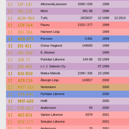
12
EIP-197
Alhonen&Lastunen
2099 / 030
1998
12
HIS-223
Mörö
991-98
1998
12
NCM-989
TuKL
1833637
12.1998
12.2014
12
CCV-764
Paunu
2153 / 277
1999
12
XIU-366
Hämeen Linja
1999
12
KRS-573
Porvoon
C491
1999
12
EIS-421
Oskar Haglund
149000
1999
12
HIS-360
E. Ahonen
1999
12
JUR-75
Pukkilan Liikenne
144-98
03.1999
12
XIR-403
L-l. J. Salonen Oy
07.1999
12
KIU-850
Matka Mäkelä
2298 / 336
10.1999
12
AZX-216
Åbergin Linja
143817
2000
12
MYF-585
Ventoniemi
2000
12
XYA-845
Pyhtään Liikenne
2000
12
MYF-605
HelB
2000
12
EYG-812
Andersson
93
2000
12
AEZ-826
Vainion Liikenne
9379
2001
12
RYN-175
Soisalon Liikenne
2001
12
ZIJ-238
Andersson
70
2001