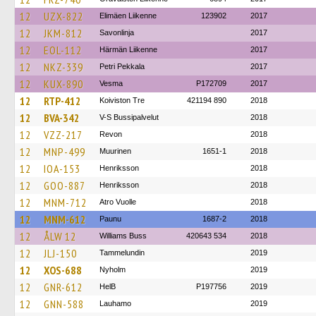
12
UZX-822
Elimäen Liikenne
123902
2017
12
JKM-812
Savonlinja
2017
12
EOL-112
Härmän Liikenne
2017
12
NKZ-339
Petri Pekkala
2017
12
KUX-890
Vesma
P172709
2017
12
RTP-412
Koiviston Tre
421194 890
2018
12
BVA-342
V-S Bussipalvelut
2018
12
VZZ-217
Revon
2018
12
MNP-499
Muurinen
1651-1
2018
12
IOA-153
Henriksson
2018
12
GOO-887
Henriksson
2018
12
MNM-712
Atro Vuolle
2018
12
MNM-612
Paunu
1687-2
2018
12
ÅLW 12
Williams Buss
420643 534
2018
12
JLJ-150
Tammelundin
2019
12
XOS-688
Nyholm
2019
12
GNR-612
HelB
P197756
2019
12
GNN-588
Lauhamo
2019