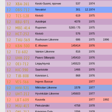
12
XBA-261
Keski-Suomi, прочие
537
1974
12
OBS-712
Nevakivi
301
12.1974
12
TCS-128
Kivistö
619
1975
12
RBU-971
Autolinjat
4078
1975
12
MBE-414
Ruponen
5265 / 75
1975
12
HCT-252
Kivistö
576
1975
12
THU-369
Ruohosen Liikenne
686
1975
1996
12
KBN-300
E. Ahonen
145414
1976
12
TJJ-602
Vainion Liikenne
816
1976
12
UHH-222
Paavo Sillanpää
145410
1976
12
OEJ-712
Linjayhtymä
145523
1976
12
HJC-390
Saaristotie
1466
1976
12
TJB-808
Koiviston L
868
1976
12
VES-366
Ingves Bussar
1977
12
HHV-321
Mikkolan Liikenne
1578
1977
12
UHT-212
Hyvinkään Liikenne
145603
1977
12
LBT-609
Kuusela
1977
1992
12
MJU-413
Pieksämäki
4758
1978
12
ONL-212
Koiviston Oulu
1556
1978