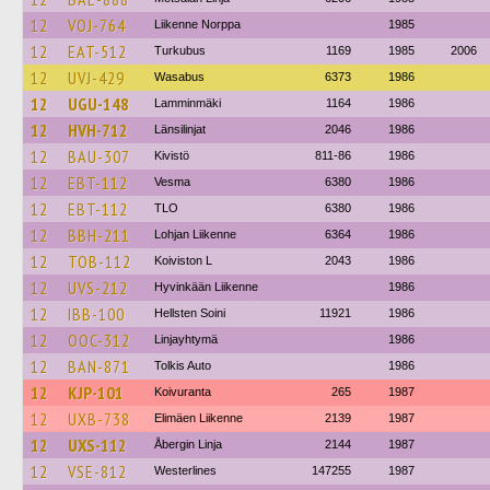
12
VOJ-764
Liikenne Norppa
1985
12
EAT-512
Turkubus
1169
1985
2006
12
UVJ-429
Wasabus
6373
1986
12
UGU-148
Lamminmäki
1164
1986
12
HVH-712
Länsilinjat
2046
1986
12
BAU-307
Kivistö
811-86
1986
12
EBT-112
Vesma
6380
1986
12
EBT-112
TLO
6380
1986
12
BBH-211
Lohjan Liikenne
6364
1986
12
TOB-112
Koiviston L
2043
1986
12
UVS-212
Hyvinkään Liikenne
1986
12
IBB-100
Hellsten Soini
11921
1986
12
OOC-312
Linjayhtymä
1986
12
BAN-871
Tolkis Auto
1986
12
KJP-101
Koivuranta
265
1987
12
UXB-738
Elimäen Liikenne
2139
1987
12
UXS-112
Åbergin Linja
2144
1987
12
VSE-812
Westerlines
147255
1987