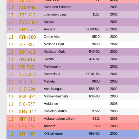
12
AYS-946
Kamusen Liikenne
2001
12
TSF-419
Joensuun Linja
1127
2001
12
TYO-580
Kutilan
2001
12
XMX-357
Ampers
S000327
06.2001
12
RYN-900
Osmo Aho
9510
2002
12
XJF-487
Möllärin Linjat
9658
2002
12
ZOF-412
Koiviston Oulu
540-02
2002
12
UYA-813
Kivistö
474-02
2002
12
RSI-932
Makkonen
2002
12
SKA-852
Sundellbus
P010186
2002
12
MLT-802
Mäkela
9630
2002
12
SLF-398
Antti Kangas
588-02
2002
12
RSB-481
Matka-Niinimäki
636-03
2003
12
FJO-337
Hokkinen
2003
12
KMY-113
Pohjolan Matka
9722
2003
12
NFF-512
Valkeakosken Liikenn
2911
2003
12
LMJ-459
Ampers
1720
2003
12
YFG-785
K-S Liikenne
698-03
2003