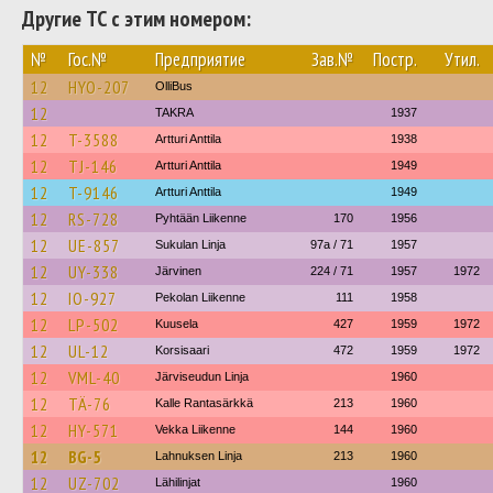
Другие ТС с этим номером:
№
Гос.№
Предприятие
Зав.№
Постр.
Утил.
12
HYO-207
OlliBus
12
TAKRA
1937
12
T-3588
Artturi Anttila
1938
12
TJ-146
Artturi Anttila
1949
12
T-9146
Artturi Anttila
1949
12
RS-728
Pyhtään Liikenne
170
1956
12
UE-857
Sukulan Linja
97a / 71
1957
12
UY-338
Järvinen
224 / 71
1957
1972
12
IO-927
Pekolan Liikenne
111
1958
12
LP-502
Kuusela
427
1959
1972
12
UL-12
Korsisaari
472
1959
1972
12
VML-40
Järviseudun Linja
1960
12
TÄ-76
Kalle Rantasärkkä
213
1960
12
HY-571
Vekka Liikenne
144
1960
12
BG-5
Lahnuksen Linja
213
1960
12
UZ-702
Lähilinjat
1960