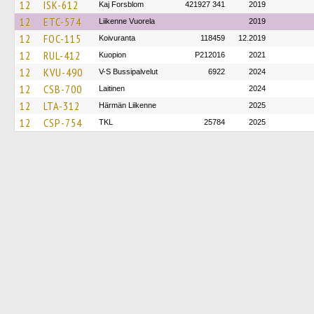
12
ISK-612
Kaj Forsblom
421927 341
2019
12
ETC-574
Liikenne Vuorela
2019
12
FOC-115
Koivuranta
118459
12.2019
12
RUL-412
Kuopion
P212016
2021
12
KVU-490
V-S Bussipalvelut
6922
2024
12
CSB-700
Laitinen
2024
12
LTA-312
Härmän Liikenne
2025
12
CSP-754
TKL
25784
2025