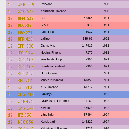
12
UKH-639
Porvoon
1990
12
GAC-547
Kamusen Liikenne
1990
12
XFM-539
LSL
147864
1991
12
BIX-312
A-Bus
912
1991
12
FBA-391
Gold Line
1037
1991
12
BFR-426
Laitinen
339-91
1991
12
EFP-800
Osmo Aho
147812
1991
12
IFO-854
Nobina Finland
7275
1991
12
KFG-103
Westendin Linja
7354
1991
12
KFG-103
Linjebuss Finland
7354
1991
12
KLT-212
Henriksson
1991
12
RFJ-962
Matka-Niinimäki
147850
1991
12
SJL-510
K-S Liikenne
147777
1991
12
CBG-414
Lähilinjat
1992
12
OSI-433
Oravaisten Liikenne
1180
1992
12
CAG-374
Kivistö
147924
1992
12
IFZ-836
Länsilinjat
57894
1994
12
NBC-856
Korsisaari
148229
1994
12
CGK-642
Kylmäsen Liikenne
7721
1994