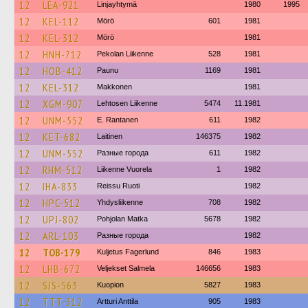
12
LEA-921
Linjayhtymä
1980
1995
12
KEL-112
Mörö
601
1981
12
KEL-312
Mörö
1981
12
HNH-712
Pekolan Liikenne
528
1981
12
HOB-412
Paunu
1169
1981
12
KEL-312
Makkonen
1981
12
XGM-907
Lehtosen Liikenne
5474
11.1981
12
UNM-552
E. Rantanen
611
1982
12
KET-682
Laitinen
146375
1982
12
UNM-552
Разные города
611
1982
12
RHM-512
Liikenne Vuorela
1
1982
12
IHA-833
Reissu Ruoti
1982
12
HPC-512
Yhdysliikenne
708
1982
12
UPJ-802
Pohjolan Matka
5678
1982
12
ARL-103
Разные города
1982
12
TOB-179
Kuljetus Fagerlund
846
1983
12
LHB-672
Veljekset Salmela
146656
1983
12
SJS-563
Kuopion
5827
1983
12
TTT-312
Artturi Anttila
905
1983