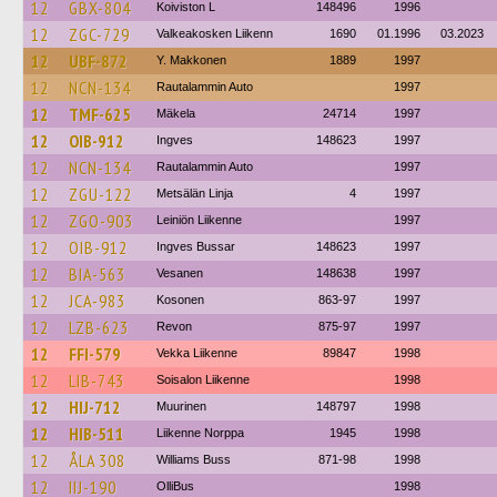
12
GBX-804
Koiviston L
148496
1996
12
ZGC-729
Valkeakosken Liikenn
1690
01.1996
03.2023
12
UBF-872
Y. Makkonen
1889
1997
12
NCN-134
Rautalammin Auto
1997
12
TMF-625
Mäkela
24714
1997
12
OIB-912
Ingves
148623
1997
12
NCN-134
Rautalammin Auto
1997
12
ZGU-122
Metsälän Linja
4
1997
12
ZGO-903
Leiniön Liikenne
1997
12
OIB-912
Ingves Bussar
148623
1997
12
BIA-563
Vesanen
148638
1997
12
JCA-983
Kosonen
863-97
1997
12
LZB-623
Revon
875-97
1997
12
FFI-579
Vekka Liikenne
89847
1998
12
LIB-743
Soisalon Liikenne
1998
12
HIJ-712
Muurinen
148797
1998
12
HIB-511
Liikenne Norppa
1945
1998
12
ÅLA 308
Williams Buss
871-98
1998
12
IIJ-190
OlliBus
1998