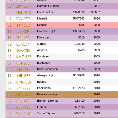
12
LRY-927
Härmän Liikenne
2007
12
MMJ-978
InterKuljetus
S070022
03.2007
12
EVY-272
Niemelä
P087783
2008
12
TJY-512
Kuopion
4155
2008
12
ILE-489
Liikenne Rajala
P085415
2008
12
FLL-459
Koiviston L
3816
2008
12
EEI-117
OlliBus
106949
2009
12
EOK-780
Ampers
6785
2009
12
KMT-886
Korsisaari
2009
12
UBI-972
E. Ahonen
2009
12
IMB-432
Bussi-Manninen
108075
2009
12
KNL-666
Åbergin Linja
P100906
2010
12
BPM-891
Busmo
2010
12
ZMJ-887
Paakinaho
P102173
2010
12
MPY-833
Разные города
2010
12
BOJ-826
Elimäen Liikenne
253410
2010
12
SUY-436
Oubus
602993
2010
12
YVR-110
Turun Citybus
P098113
2010