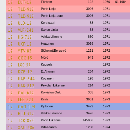
12
EUT-12
Förbom
122
1970
01.1984
12
TLE-912
Porin Linjat
3026
1971
12
TLE-912
Porin Linja-auto
3026
1971
12
ULD-12
Korsisaari
33
1971
12
VLP-241
Sakun Linjat
33
1971
12
HG-712
Vekka Liikenne
880
1971
12
UXF-12
Huttunen
3039
1971
12
YTV-83
Sjöholm&Bergströ
1231
1972
12
OOC-15
Mörö
943
1972
12
LXC-57
Kuusela
1972
12
KZB-12
E. Ahonen
264
1972
12
HAB-644
Kovanen
198
1972
12
HAK-812
Pekolan Liikenne
214
1972
12
OAL-612
Koiviston Oulu
305
1973
12
LEE-823
Kittilä
3661
1973
12
OAO-194
Kyllonen
3472
1973
12
HLU-312
Vekka Liikenne
3476
1973
12
TCK-853
Porin Liikenne
145036
1973
12
XAU-606
Viitasaaren
1200
1974