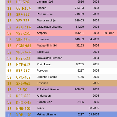
12
UBI-326
Lamminmäki
9816
2003
12
CGH-254
Itkonen
743-03
2003
12
SRF-777
Reissu Ruoti
710-03
2003
12
YEY-735
Tourusen Linjat
699-03
2003
12
AZX-314
Oravaisten Liikenne
84229
2003
12
VSZ-251
Ampers
151201
2003
09.2012
12
SRF-683
Koskinen
640-03
04.2003
12
GGM-981
Matka-Niinimäki
31183
2004
12
VPG-474
Tapio Lae
2004
12
HEY-322
Oravaisten Liikenne
2004
12
HTF-612
Porin Linjat
85205
2005
12
BTZ-717
Porvoon
6217
2005
12
OVC-409
Liikenne-Pasma
6155
2005
12
SXG-961
Kosonen
2005
12
JCS-30
Pukkilan Liikenne
968-05
2005
12
KBF-665
Andersson
2005
12
KNO-545
EkmanBuss
3405
2005
12
NNG-502
Tokee
08.2005
12
XOB-150
Vekka Liikenne
3297
09.2005