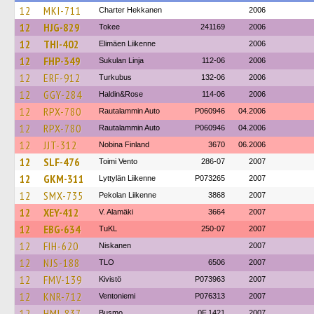
12
MKI-711
Charter Hekkanen
2006
12
HJG-829
Tokee
241169
2006
12
THI-402
Elimäen Liikenne
2006
12
FHP-349
Sukulan Linja
112-06
2006
12
ERF-912
Turkubus
132-06
2006
12
GGY-284
Haldin&Rose
114-06
2006
12
RPX-780
Rautalammin Auto
P060946
04.2006
12
RPX-780
Rautalammin Auto
P060946
04.2006
12
JJT-312
Nobina Finland
3670
06.2006
12
SLF-476
Toimi Vento
286-07
2007
12
GKM-311
Lyttylän Liikenne
P073265
2007
12
SMX-735
Pekolan Liikenne
3868
2007
12
XEY-412
V. Alamäki
3664
2007
12
EBG-634
TuKL
250-07
2007
12
FIH-620
Niskanen
2007
12
NJS-188
TLO
6506
2007
12
FMV-139
Kivistö
P073963
2007
12
KNR-712
Ventoniemi
P076313
2007
12
HMI-837
Busmo
0F.1421
2007