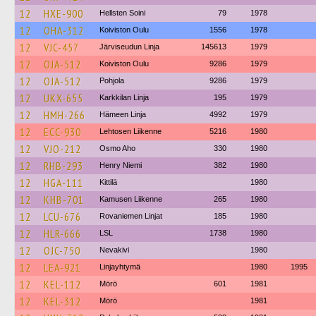
12
HXE-900
Hellsten Soini
79
1978
12
OHA-312
Koiviston Oulu
1556
1978
12
VJC-457
Järviseudun Linja
145613
1979
12
OJA-512
Koiviston Oulu
9286
1979
12
OJA-512
Pohjola
9286
1979
12
UKX-655
Karkkilan Linja
195
1979
12
HMH-266
Hämeen Linja
4992
1979
12
ECC-930
Lehtosen Liikenne
5216
1980
12
VJO-212
Osmo Aho
330
1980
12
RHB-293
Henry Niemi
382
1980
12
HGA-111
Kittilä
1980
12
KHB-701
Kamusen Liikenne
265
1980
12
LCU-676
Rovaniemen Linjat
185
1980
12
HLR-666
LSL
1738
1980
12
OJC-750
Nevakivi
1980
12
LEA-921
Linjayhtymä
1980
1995
12
KEL-112
Mörö
601
1981
12
KEL-312
Mörö
1981