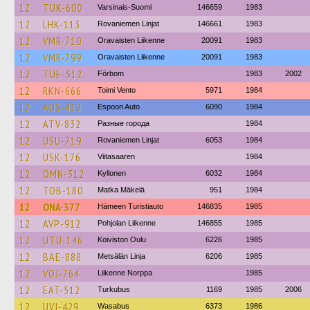
12
TUK-600
Varsinais-Suomi
146659
1983
12
LHK-113
Rovaniemen Linjat
146661
1983
12
VMR-710
Oravaisten Liikenne
20091
1983
12
VMR-799
Oravaisten Liikenne
20091
1983
12
TUE-512
Förbom
1983
2002
12
RKN-666
Toimi Vento
5971
1984
12
AUS-412
Espoon Auto
6090
1984
12
ATV-832
Разные города
1984
12
USU-719
Rovaniemen Linjat
6053
1984
12
USK-176
Viitasaaren
1984
12
OMN-312
Kyllonen
6032
1984
12
TOB-180
Matka Mäkelä
951
1984
12
ONA-377
Hämeen Turistiauto
146835
1985
12
AVP-912
Pohjolan Liikenne
146855
1985
12
UTU-146
Koiviston Oulu
6226
1985
12
BAE-888
Metsälän Linja
6206
1985
12
VOJ-764
Liikenne Norppa
1985
12
EAT-512
Turkubus
1169
1985
2006
12
UVJ-429
Wasabus
6373
1986