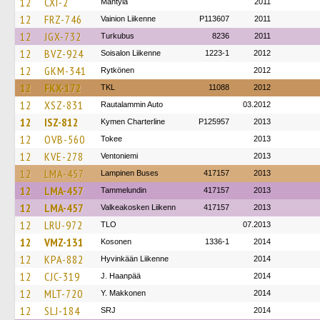
12
CXI-2
Mäntylä
2011
12
FRZ-746
Vainion Liikenne
P113607
2011
12
JGX-732
Turkubus
8236
2011
12
BVZ-924
Soisalon Liikenne
1223-1
2012
12
GKM-341
Rytkönen
2012
12
FKX-172
TKL
11088
2012
12
XSZ-831
Rautalammin Auto
03.2012
12
ISZ-812
Kymen Charterline
P125957
2013
12
OVB-560
Tokee
2013
12
KVE-278
Ventoniemi
2013
12
LMA-457
Lampinen Buses
417157
2013
12
LMA-457
Tammelundin
417157
2013
12
LMA-457
Valkeakosken Liikenn
417157
2013
12
LRU-972
TLO
07.2013
12
VMZ-131
Kosonen
1336-1
2014
12
KPA-882
Hyvinkään Liikenne
2014
12
CJC-319
J. Haanpää
2014
12
MLT-720
Y. Makkonen
2014
12
SLJ-184
SRJ
2014