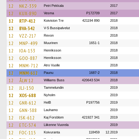
12
NKZ-339
Petri Pekkala
2017
12
KUX-890
Vesma
P172709
2017
12
RTP-412
Koiviston Tre
421194 890
2018
12
BVA-342
V-S Bussipalvelut
2018
12
VZZ-217
Revon
2018
12
MNP-499
Muurinen
1651-1
2018
12
IOA-153
Henriksson
2018
12
GOO-887
Henriksson
2018
12
MNM-712
Atro Vuolle
2018
12
MNM-612
Paunu
1687-2
2018
12
ÅLW 12
Williams Buss
420643 534
2018
12
JLJ-150
Tammelundin
2019
12
XOS-688
Nyholm
2019
12
GNR-612
HelB
P197756
2019
12
GNN-588
Lauhamo
2019
12
ISK-612
Kaj Forsblom
421927 341
2019
12
ETC-574
Liikenne Vuorela
2019
12
FOC-115
Koivuranta
118459
12.2019