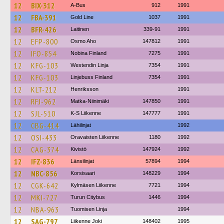
12
BIX-312
A-Bus
912
1991
12
FBA-391
Gold Line
1037
1991
12
BFR-426
Laitinen
339-91
1991
12
EFP-800
Osmo Aho
147812
1991
12
IFO-854
Nobina Finland
7275
1991
12
KFG-103
Westendin Linja
7354
1991
12
KFG-103
Linjebuss Finland
7354
1991
12
KLT-212
Henriksson
1991
12
RFJ-962
Matka-Niinimäki
147850
1991
12
SJL-510
K-S Liikenne
147777
1991
12
CBG-414
Lähilinjat
1992
12
OSI-433
Oravaisten Liikenne
1180
1992
12
CAG-374
Kivistö
147924
1992
12
IFZ-836
Länsilinjat
57894
1994
12
NBC-856
Korsisaari
148229
1994
12
CGK-642
Kylmäsen Liikenne
7721
1994
12
MKI-727
Turun Citybus
1446
1994
12
NBA-963
Tuomisen Linja
1994
12
SAG-797
Liikenne Joki
148402
1995