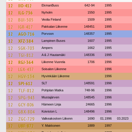
12
IIO-412
EkmanBuss
642-94
1995
12
ILG-736
Nyholm
1550
1995
12
BUI-505
Veolia Finland
1509
1995
12
IGR-417
Pakkalan Liikenne
148451
1995
12
AGO-716
Porvoon
148357
1995
12
XFZ-384
Lampinen Buses
1607
1995
12
SGK-703
Ampers
1662
1995
12
TGI-812
A & J Hautamäki
148336
1995
12
RGJ-364
Liikenne Vuorela
1706
1996
12
LGX-437
Soisalon Liikenne
1996
12
HGV-134
Hyvinkään Liikenne
1996
12
SPI-612
SLT
148591
1996
12
TLF-812
Pohjolan Matka
748-96
1996
12
SPG-943
Mustajärven
148545
1996
12
GCY-806
Hämeen Linja
24665
1996
12
GBX-804
Koiviston L
148496
1996
12
ZGC-729
Valkeakosken Liikenn
1690
01.1996
03.2023
12
UBF-872
Y. Makkonen
1889
1997