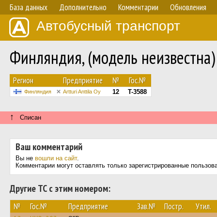
База данных
Дополнительно
Комментарии
Обновления
Автобусный транспорт
Финляндия, (модель неизвестна
Регион
Предприятие
№
Гос.№
12
T-3588
Финляндия
Artturi Anttila Oy
↑
Списан
Ваш комментарий
Вы не
вошли на сайт
.
Комментарии могут оставлять только зарегистрированные пользов
Другие ТС с этим номером:
№
Гос.№
Предприятие
Зав.№
Постр.
Утил.