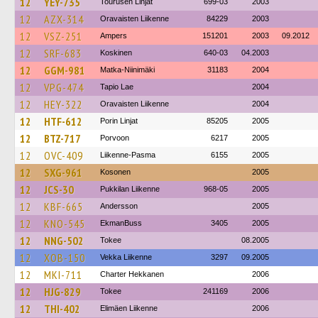
12
YEY-735
Tourusen Linjat
699-03
2003
12
AZX-314
Oravaisten Liikenne
84229
2003
12
VSZ-251
Ampers
151201
2003
09.2012
12
SRF-683
Koskinen
640-03
04.2003
12
GGM-981
Matka-Niinimäki
31183
2004
12
VPG-474
Tapio Lae
2004
12
HEY-322
Oravaisten Liikenne
2004
12
HTF-612
Porin Linjat
85205
2005
12
BTZ-717
Porvoon
6217
2005
12
OVC-409
Liikenne-Pasma
6155
2005
12
SXG-961
Kosonen
2005
12
JCS-30
Pukkilan Liikenne
968-05
2005
12
KBF-665
Andersson
2005
12
KNO-545
EkmanBuss
3405
2005
12
NNG-502
Tokee
08.2005
12
XOB-150
Vekka Liikenne
3297
09.2005
12
MKI-711
Charter Hekkanen
2006
12
HJG-829
Tokee
241169
2006
12
THI-402
Elimäen Liikenne
2006