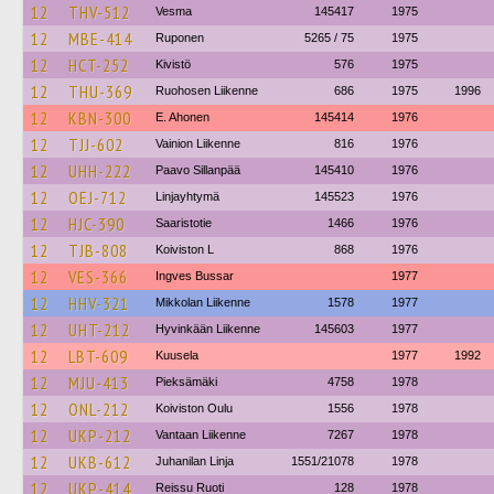
12
THV-512
Vesma
145417
1975
12
MBE-414
Ruponen
5265 / 75
1975
12
HCT-252
Kivistö
576
1975
12
THU-369
Ruohosen Liikenne
686
1975
1996
12
KBN-300
E. Ahonen
145414
1976
12
TJJ-602
Vainion Liikenne
816
1976
12
UHH-222
Paavo Sillanpää
145410
1976
12
OEJ-712
Linjayhtymä
145523
1976
12
HJC-390
Saaristotie
1466
1976
12
TJB-808
Koiviston L
868
1976
12
VES-366
Ingves Bussar
1977
12
HHV-321
Mikkolan Liikenne
1578
1977
12
UHT-212
Hyvinkään Liikenne
145603
1977
12
LBT-609
Kuusela
1977
1992
12
MJU-413
Pieksämäki
4758
1978
12
ONL-212
Koiviston Oulu
1556
1978
12
UKP-212
Vantaan Liikenne
7267
1978
12
UKB-612
Juhanilan Linja
1551/21078
1978
12
UKP-414
Reissu Ruoti
128
1978