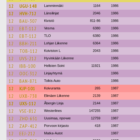
12
UGU-148
Lamminmäki
1164
1986
12
HVH-712
Länsilinjat
2046
1986
12
BAU-307
Kivistö
811-86
1986
12
EBT-112
Vesma
6380
1986
12
EBT-112
TLO
6380
1986
12
BBH-211
Lohjan Liikenne
6364
1986
12
TOB-112
Koiviston L
2043
1986
12
UVS-212
Hyvinkään Liikenne
1986
12
IBB-100
Hellsten Soini
11921
1986
12
OOC-312
Linjayhtymä
1986
12
BAN-871
Tolkis Auto
1986
12
KJP-101
Koivuranta
265
1987
12
UXB-738
Elimäen Liikenne
2139
1987
12
UXS-112
Åbergin Linja
2144
1987
12
VSE-812
Westerlines
147255
1987
12
ZHO-651
Uusimaa, прочие
12759
1987
12
ZAP-412
Porvoon kirjasto
418
1987
12
EEJ-212
Matka-Autot
1987