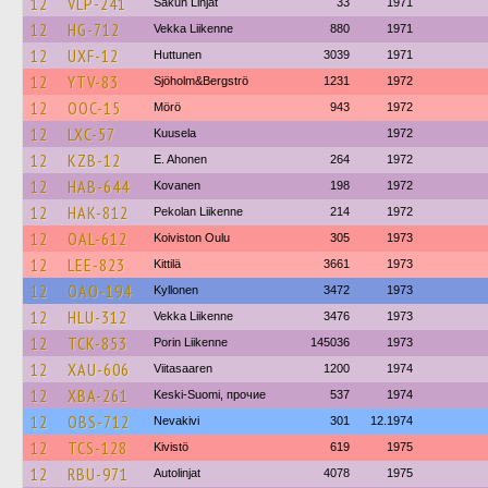
12
VLP-241
Sakun Linjat
33
1971
12
HG-712
Vekka Liikenne
880
1971
12
UXF-12
Huttunen
3039
1971
12
YTV-83
Sjöholm&Bergströ
1231
1972
12
OOC-15
Mörö
943
1972
12
LXC-57
Kuusela
1972
12
KZB-12
E. Ahonen
264
1972
12
HAB-644
Kovanen
198
1972
12
HAK-812
Pekolan Liikenne
214
1972
12
OAL-612
Koiviston Oulu
305
1973
12
LEE-823
Kittilä
3661
1973
12
OAO-194
Kyllonen
3472
1973
12
HLU-312
Vekka Liikenne
3476
1973
12
TCK-853
Porin Liikenne
145036
1973
12
XAU-606
Viitasaaren
1200
1974
12
XBA-261
Keski-Suomi, прочие
537
1974
12
OBS-712
Nevakivi
301
12.1974
12
TCS-128
Kivistö
619
1975
12
RBU-971
Autolinjat
4078
1975