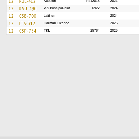
12
RUL-412
Kuopion
P212016
2021
12
KVU-490
V-S Bussipalvelut
6922
2024
12
CSB-700
Laitinen
2024
12
LTA-312
Härmän Liikenne
2025
12
CSP-754
TKL
25784
2025