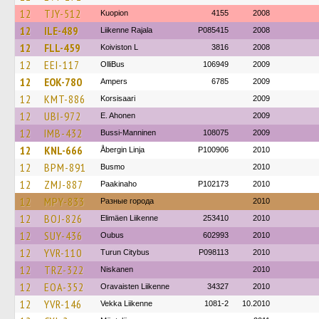
12
TJY-512
Kuopion
4155
2008
12
ILE-489
Liikenne Rajala
P085415
2008
12
FLL-459
Koiviston L
3816
2008
12
EEI-117
OlliBus
106949
2009
12
EOK-780
Ampers
6785
2009
12
KMT-886
Korsisaari
2009
12
UBI-972
E. Ahonen
2009
12
IMB-432
Bussi-Manninen
108075
2009
12
KNL-666
Åbergin Linja
P100906
2010
12
BPM-891
Busmo
2010
12
ZMJ-887
Paakinaho
P102173
2010
12
MPY-833
Разные города
2010
12
BOJ-826
Elimäen Liikenne
253410
2010
12
SUY-436
Oubus
602993
2010
12
YVR-110
Turun Citybus
P098113
2010
12
TRZ-322
Niskanen
2010
12
EOA-352
Oravaisten Liikenne
34327
2010
12
YVR-146
Vekka Liikenne
1081-2
10.2010