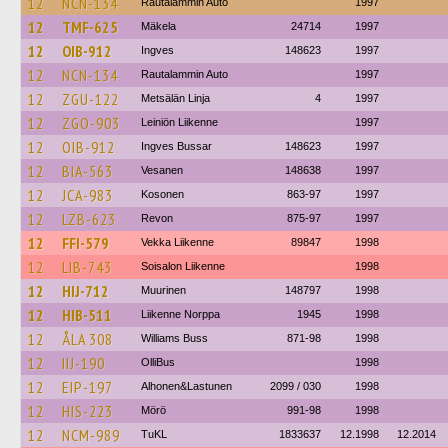
12
NCN-134
Rautalammin Auto
1997
12
TMF-625
Mäkela
24714
1997
12
OIB-912
Ingves
148623
1997
12
NCN-134
Rautalammin Auto
1997
12
ZGU-122
Metsälän Linja
4
1997
12
ZGO-903
Leiniön Liikenne
1997
12
OIB-912
Ingves Bussar
148623
1997
12
BIA-563
Vesanen
148638
1997
12
JCA-983
Kosonen
863-97
1997
12
LZB-623
Revon
875-97
1997
12
FFI-579
Vekka Liikenne
89847
1998
12
LIB-743
Soisalon Liikenne
1998
12
HIJ-712
Muurinen
148797
1998
12
HIB-511
Liikenne Norppa
1945
1998
12
ÅLA 308
Williams Buss
871-98
1998
12
IIJ-190
OlliBus
1998
12
EIP-197
Alhonen&Lastunen
2099 / 030
1998
12
HIS-223
Mörö
991-98
1998
12
NCM-989
TuKL
1833637
12.1998
12.2014