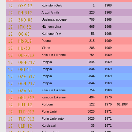
12
OXY-12
Koiviston Oulu
1
1968
12
EN-512
Artturi Anttila
228
1968
12
ZND-88
Uusimaa, прочие
708
1968
12
ITK-32
Hämeen Linja
665
1968
12
OC-68
Korhonen Y A
53
1968
12
HR-912
Paunu
215
1969
12
HU-30
Ylisen
206
1969
12
OER-512
Kainuun Liikenne
754
1969
12
OEH-712
Pohjola
2844
1969
12
OHJ-12
Pohjola
2844
1969
12
OAE-312
Pohjola
2844
1969
12
OCN-212
Pohjola
2844
1969
12
OAA-52
Kainuun Liikenne
754
1969
12
OHL-312
Kainuun Liikenne
494
1970
12
EUT-12
Förbom
122
1970
01.1984
12
TLE-912
Porin Linjat
3026
1971
12
TLE-912
Porin Linja-auto
3026
1971
12
ULD-12
Korsisaari
33
1971