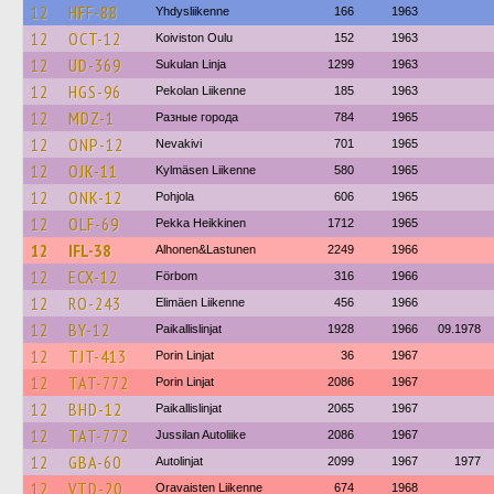
12
HFF-88
Yhdysliikenne
166
1963
12
OCT-12
Koiviston Oulu
152
1963
12
UD-369
Sukulan Linja
1299
1963
12
HGS-96
Pekolan Liikenne
185
1963
12
MDZ-1
Разные города
784
1965
12
ONP-12
Nevakivi
701
1965
12
OJK-11
Kylmäsen Liikenne
580
1965
12
ONK-12
Pohjola
606
1965
12
OLF-69
Pekka Heikkinen
1712
1965
12
IFL-38
Alhonen&Lastunen
2249
1966
12
ECX-12
Förbom
316
1966
12
RO-243
Elimäen Liikenne
456
1966
12
BY-12
Paikallislinjat
1928
1966
09.1978
12
TJT-413
Porin Linjat
36
1967
12
TAT-772
Porin Linjat
2086
1967
12
BHD-12
Paikallislinjat
2065
1967
12
TAT-772
Jussilan Autoliike
2086
1967
12
GBA-60
Autolinjat
2099
1967
1977
12
VTD-20
Oravaisten Liikenne
674
1968