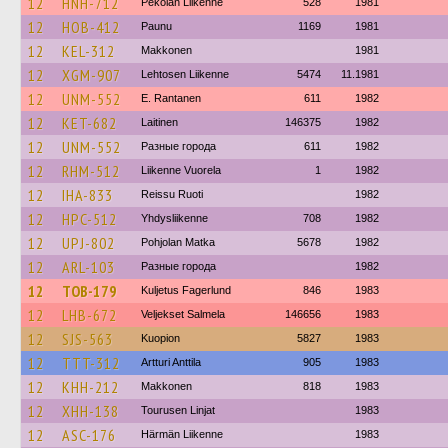
12
HNH-712
Pekolan Liikenne
528
1981
12
HOB-412
Paunu
1169
1981
12
KEL-312
Makkonen
1981
12
XGM-907
Lehtosen Liikenne
5474
11.1981
12
UNM-552
E. Rantanen
611
1982
12
KET-682
Laitinen
146375
1982
12
UNM-552
Разные города
611
1982
12
RHM-512
Liikenne Vuorela
1
1982
12
IHA-833
Reissu Ruoti
1982
12
HPC-512
Yhdysliikenne
708
1982
12
UPJ-802
Pohjolan Matka
5678
1982
12
ARL-103
Разные города
1982
12
TOB-179
Kuljetus Fagerlund
846
1983
12
LHB-672
Veljekset Salmela
146656
1983
12
SJS-563
Kuopion
5827
1983
12
TTT-312
Artturi Anttila
905
1983
12
KHH-212
Makkonen
818
1983
12
XHH-138
Tourusen Linjat
1983
12
ASC-176
Härmän Liikenne
1983