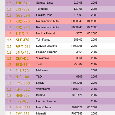
12
FHP-349
Sukulan Linja
112-06
2006
12
ERF-912
Turkubus
132-06
2006
12
GGY-284
Haldin&Rose
114-06
2006
12
RPX-780
Rautalammin Auto
P060946
04.2006
12
RPX-780
Rautalammin Auto
P060946
04.2006
12
JJT-312
Nobina Finland
3670
06.2006
12
SLF-476
Toimi Vento
286-07
2007
12
GKM-311
Lyttylän Liikenne
P073265
2007
12
SMX-735
Pekolan Liikenne
3868
2007
12
XEY-412
V. Alamäki
3664
2007
12
EBG-634
TuKL
250-07
2007
12
FIH-620
Niskanen
2007
12
NJS-188
TLO
6506
2007
12
FMV-139
Kivistö
P073963
2007
12
KNR-712
Ventoniemi
P076313
2007
12
HMI-837
Busmo
0F.1421
2007
12
LRY-927
Härmän Liikenne
2007
12
MMJ-978
InterKuljetus
S070022
03.2007
12
EVY-272
Niemelä
P087783
2008