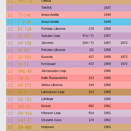
12
HYO-207
OlliBus
12
TAKRA
1937
12
TJ-146
Artturi Anttila
1949
12
T-9146
Artturi Anttila
1949
12
RS-728
Pyhtään Liikenne
170
1956
12
UE-857
Sukulan Linja
97a / 71
1957
12
UY-338
Järvinen
224 / 71
1957
1972
12
IO-927
Pekolan Liikenne
111
1958
12
LP-502
Kuusela
427
1959
1972
12
UL-12
Korsisaari
472
1959
1972
12
VML-40
Järviseudun Linja
1960
12
TÄ-76
Kalle Rantasärkkä
213
1960
12
HY-571
Vekka Liikenne
144
1960
12
BG-5
Lahnuksen Linja
213
1960
12
UZ-702
Lähilinjat
1960
12
HGI-12
Kivistö
892
1961
12
HH-916
Hämeen Linja
914
1961
12
HAT-27
Okslahti Jussi
174
1962
12
ZH-400
Huttunen
1963