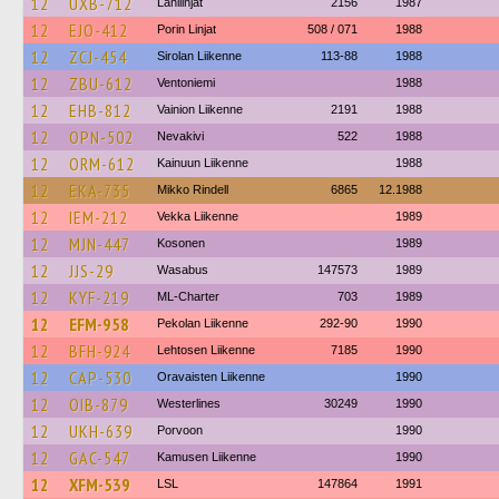
12
UXB-712
Lähilinjat
2156
1987
12
EJO-412
Porin Linjat
508 / 071
1988
12
ZCJ-454
Sirolan Liikenne
113-88
1988
12
ZBU-612
Ventoniemi
1988
12
EHB-812
Vainion Liikenne
2191
1988
12
OPN-502
Nevakivi
522
1988
12
ORM-612
Kainuun Liikenne
1988
12
EKA-735
Mikko Rindell
6865
12.1988
12
IEM-212
Vekka Liikenne
1989
12
MJN-447
Kosonen
1989
12
JJS-29
Wasabus
147573
1989
12
KYF-219
ML-Charter
703
1989
12
EFM-958
Pekolan Liikenne
292-90
1990
12
BFH-924
Lehtosen Liikenne
7185
1990
12
CAP-530
Oravaisten Liikenne
1990
12
OIB-879
Westerlines
30249
1990
12
UKH-639
Porvoon
1990
12
GAC-547
Kamusen Liikenne
1990
12
XFM-539
LSL
147864
1991