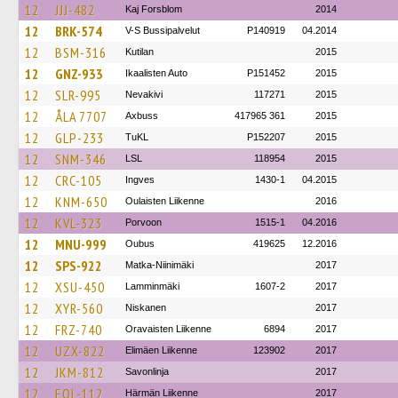
12
JJJ-482
Kaj Forsblom
2014
12
BRK-574
V-S Bussipalvelut
P140919
04.2014
12
BSM-316
Kutilan
2015
12
GNZ-933
Ikaalisten Auto
P151452
2015
12
SLR-995
Nevakivi
117271
2015
12
ÅLA 7707
Axbuss
417965 361
2015
12
GLP-233
TuKL
P152207
2015
12
SNM-346
LSL
118954
2015
12
CRC-105
Ingves
1430-1
04.2015
12
KNM-650
Oulaisten Liikenne
2016
12
KVL-323
Porvoon
1515-1
04.2016
12
MNU-999
Oubus
419625
12.2016
12
SPS-922
Matka-Niinimäki
2017
12
XSU-450
Lamminmäki
1607-2
2017
12
XYR-560
Niskanen
2017
12
FRZ-740
Oravaisten Liikenne
6894
2017
12
UZX-822
Elimäen Liikenne
123902
2017
12
JKM-812
Savonlinja
2017
12
EOL-112
Härmän Liikenne
2017