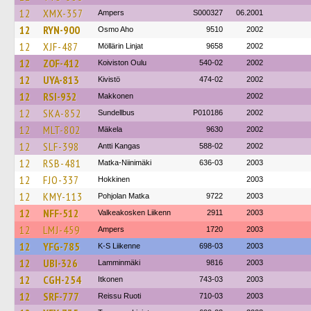
12
XMX-357
Ampers
S000327
06.2001
12
RYN-900
Osmo Aho
9510
2002
12
XJF-487
Möllärin Linjat
9658
2002
12
ZOF-412
Koiviston Oulu
540-02
2002
12
UYA-813
Kivistö
474-02
2002
12
RSI-932
Makkonen
2002
12
SKA-852
Sundellbus
P010186
2002
12
MLT-802
Mäkela
9630
2002
12
SLF-398
Antti Kangas
588-02
2002
12
RSB-481
Matka-Niinimäki
636-03
2003
12
FJO-337
Hokkinen
2003
12
KMY-113
Pohjolan Matka
9722
2003
12
NFF-512
Valkeakosken Liikenn
2911
2003
12
LMJ-459
Ampers
1720
2003
12
YFG-785
K-S Liikenne
698-03
2003
12
UBI-326
Lamminmäki
9816
2003
12
CGH-254
Itkonen
743-03
2003
12
SRF-777
Reissu Ruoti
710-03
2003