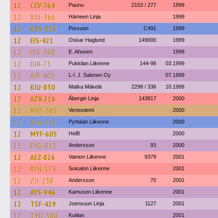
12
CCV-764
Paunu
2153 / 277
1999
12
XIU-366
Hämeen Linja
1999
12
KRS-573
Porvoon
C491
1999
12
EIS-421
Oskar Haglund
149000
1999
12
HIS-360
E. Ahonen
1999
12
JUR-75
Pukkilan Liikenne
144-98
03.1999
12
XIR-403
L-l. J. Salonen Oy
07.1999
12
KIU-850
Matka Mäkelä
2298 / 336
10.1999
12
AZX-216
Åbergin Linja
143817
2000
12
MYF-585
Ventoniemi
2000
12
XYA-845
Pyhtään Liikenne
2000
12
MYF-605
HelB
2000
12
EYG-812
Andersson
93
2000
12
AEZ-826
Vainion Liikenne
9379
2001
12
RYN-175
Soisalon Liikenne
2001
12
ZIJ-238
Andersson
70
2001
12
AYS-946
Kamusen Liikenne
2001
12
TSF-419
Joensuun Linja
1127
2001
12
TYO-580
Kutilan
2001