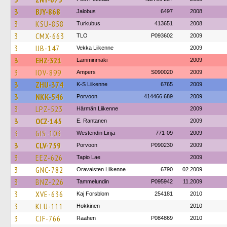
3
BJY-868
Jalobus
6497
2008
3
KSU-858
Turkubus
413651
2008
3
CMX-663
TLO
P093602
2009
3
IJB-147
Vekka Liikenne
2009
3
EHZ-321
Lamminmäki
2009
3
IOV-899
Ampers
S090020
2009
3
ZHU-374
K-S Liikenne
6765
2009
3
NKK-546
Porvoon
414466 689
2009
3
LPZ-523
Härmän Liikenne
2009
3
OCZ-145
E. Rantanen
2009
3
GIS-103
Westendin Linja
771-09
2009
3
CLV-759
Porvoon
P090230
2009
3
EEZ-626
Tapio Lae
2009
3
GNC-782
Oravaisten Liikenne
6790
02.2009
3
BNZ-226
Tammelundin
P095942
11.2009
3
XVE-636
Kaj Forsblom
254181
2010
3
KLU-111
Hokkinen
2010
3
CJF-766
Raahen
P084869
2010