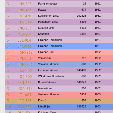
3
UUV-803
Разные города
15
1981
3
UNS-451
Rajala
574
1981
3
HOJ-470
Kasiniemen Linja
192826
1981
3
TPN-106
Päntäneen Linjat
5398
1981
3
UNC-103
Sukulan Linja
5418
1981
3
MCR-904
Kosonen
1802
1981
3
EBL-914
Liikenne-Tamminen
1981
3
EAC-844
Liikenne-Tamminen
1981
3
TSM-939
Liikenne Joki
1982
3
UPL-113
Ventoniemi
712
1982
3
UPM-703
Vantaan Liikenne
688
1982
3
TSA-400
Elimäen Liikenne
146489
1982
3
UOT-800
Wikströms Busstrafik
680
1982
3
EKN-683
Bussi-Ketonen
146347
1982
3
HOO-614
Mustajärven
556
1982
3
UTJ-603
Vantaan Liikenne
5932
1983
3
HRK-515
Kivistö
856
1983
101
TSS-331
Länsilinjat
146528
1983
101
OLV-436
Koiviston Oulu
1983