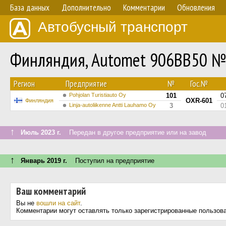
База данных
Дополнительно
Комментарии
Обновления
Автобусный транспорт
Финляндия, Automet 906BB50 №
Регион
Предприятие
№
Гос.№
Pohjolan Turistiauto Oy
101
0
OXR-601
Финляндия
Linja-autoliikenne Antti Lauhamo Oy
3
0
↑
Июль 2023 г.
Передан в другое предприятие или на завод
↑
Январь 2019 г.
Поступил на предприятие
Ваш комментарий
Вы не
вошли на сайт
.
Комментарии могут оставлять только зарегистрированные пользов