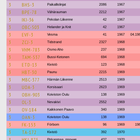
3
BHS-3
Paikallislinjat
2086
1967
3
BPE-78
Vähärauman
2212
1967
3
IKI-36
Pekolan Liikenne
42
1967
3
OBC-503
Helander ja Knit
42
1967
3
EVF-3
Vesma
41
1967
04.19
3
ZCJ-3
Tidstrand
2327
1968
3
VHM-783
Osmo Aho
237
1968
3
TAM-537
Bussi-Ketonen
694
1968
3
ETD-13
Kivistö
123
1968
3
HBT-30
Paunu
2215
1969
3
MBC-377
Härmän Liikenne
2513
1969
3
UOA-3
Korsisaari
2623
1969
3
OBH-903
Koiviston Oulu
138
1969
3
OL-3
Nevakivi
2552
1969
3
OV-184
Kaikkonen Paavo
340
1969
3
OAN-3
Koiviston Oulu
138
1969
3
FK-153
Förbom
96
1969
19
3
TA-172
Kivistö
392
1970
3
HKJ-875
Pirkanmaa, прочие
437
1970