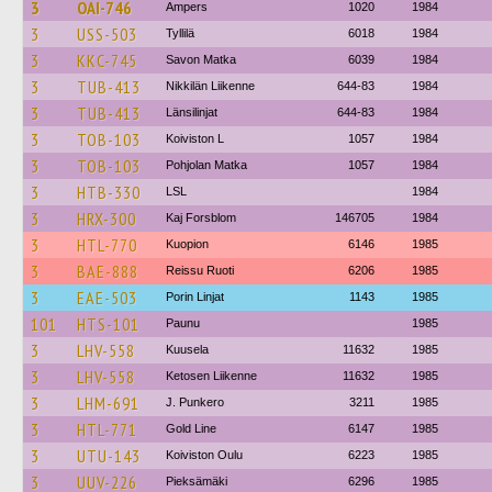
3
OAI-746
Ampers
1020
1984
3
USS-503
Tyllilä
6018
1984
3
KKC-745
Savon Matka
6039
1984
3
TUB-413
Nikkilän Liikenne
644-83
1984
3
TUB-413
Länsilinjat
644-83
1984
3
TOB-103
Koiviston L
1057
1984
3
TOB-103
Pohjolan Matka
1057
1984
3
HTB-330
LSL
1984
3
HRX-300
Kaj Forsblom
146705
1984
3
HTL-770
Kuopion
6146
1985
3
BAE-888
Reissu Ruoti
6206
1985
3
EAE-503
Porin Linjat
1143
1985
101
HTS-101
Paunu
1985
3
LHV-558
Kuusela
11632
1985
3
LHV-558
Ketosen Liikenne
11632
1985
3
LHM-691
J. Punkero
3211
1985
3
HTL-771
Gold Line
6147
1985
3
UTU-143
Koiviston Oulu
6223
1985
3
UUV-226
Pieksämäki
6296
1985