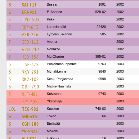
3
SAI-111
Bussari
1091
2002
3
CFJ-911
E. Ahonen
528-02
2002
3
TYO-593
Pekki
2002
3
RBY-663
Lamminmäki
22420
2002
3
VXR-246
Lyttylän Liikenne
585
2002
3
GEX-112
Vesma
2002
3
AZN-712
Nevakivi
2002
3
NEX-356
ML-Charter
395-01
2002
3
TSF-478
Pohjanmaa, прочие
9763
2003
3
NKY-231
Mynäliikenne
9840
2003
3
RKZ-102
Keski-Pohjanmaa
9598
2003
3
OBF-790
Matka-Niinimäki
2003
3
XLF-481
Koiviston L
9743
2003
3
KJY-295
Ykspetäjä
2003
101
TEG-981
Kuopion
740-03
2003
3
SNI-315
Tokee
66
2003
3
CGH-288
Eteläpää
2003
3
YVP-423
Mäkela
2003
3
VLI-522
H.Ranta
16
2003