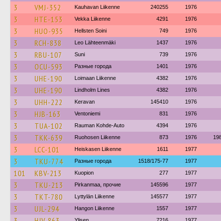
3
VMJ-352
Kauhavan Liikenne
240255
1976
3
HTE-153
Vekka Liikenne
4291
1976
3
HUO-935
Hellsten Soini
749
1976
3
RCH-838
Leo Lähteenmäki
1437
1976
3
RBU-107
Suni
739
1976
3
OCU-593
Разные города
1401
1976
3
UHE-190
Loimaan Liikenne
4382
1976
3
UHE-190
Lindholm Lines
4382
1976
3
UHH-222
Keravan
145410
1976
3
HJB-163
Ventoniemi
831
1976
3
TUA-102
Rauman Kohde-Auto
4394
1976
3
TKK-639
Ruohosen Liikenne
873
1976
19
3
LCC-101
Heiskasen Liikenne
1611
1977
3
TKU-774
Разные города
1518/175-77
1977
101
KBV-213
Kuopion
277
1977
3
TKU-213
Pirkanmaa, прочие
145596
1977
3
TKT-780
Lyttylän Liikenne
145577
1977
3
UJL-294
Hangon Liikenne
1557
1977
3
HJV-863
Ylisen
7216
1977