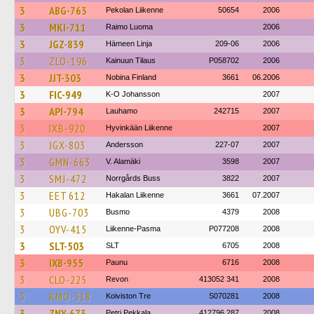
3
ABG-763
Pekolan Liikenne
50654
2006
3
MKI-711
Raimo Luoma
2006
3
JGZ-839
Hämeen Linja
209-06
2006
3
ZLO-196
Kainuun Tilaus
P058702
2006
3
JJT-303
Nobina Finland
3661
06.2006
3
FIC-949
K-O Johansson
2007
3
API-794
Lauhamo
242715
2007
3
IXB-920
Hyvinkään Liikenne
2007
3
JGX-803
Andersson
227-07
2007
3
GMN-663
V. Alamäki
3598
2007
3
SMJ-472
Norrgårds Buss
3822
2007
3
EET 612
Hakalan Liikenne
3661
07.2007
3
UBG-703
Busmo
4379
2008
3
OYV-415
Liikenne-Pasma
P077208
2008
3
SLT-503
SLT
6705
2008
3
IXB-955
Paunu
6716
2008
3
CLO-225
Revon
413052 341
2008
3
KMO-318
Koiviston Tre
S070281
2008
3
ZNY-673
Petri Pekkala
412796 287
2008