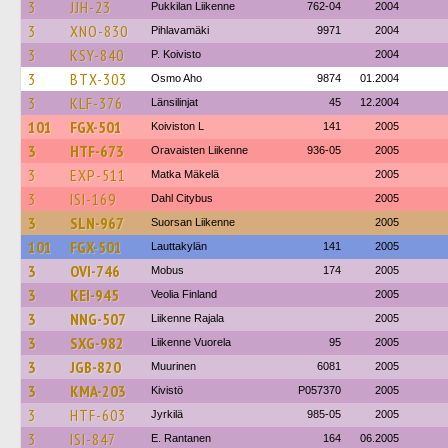
3
JJH-23
Pukkilan Liikenne
762-04
2004
3
XNO-830
Pihlavamäki
9971
2004
3
KSY-840
P. Koivisto
2004
3
BTX-303
Osmo Aho
9874
01.2004
3
KLF-376
Länsilinjat
45
12.2004
101
FGX-501
Koiviston L
141
2005
3
HTF-673
Oravaisten Liikenne
936-05
2005
3
EXP-511
Matka Mäkelä
2005
3
ISI-169
Dahl Citybus
2005
3
SLN-967
Suorsan Liikenne
2005
101
FGX-501
Lauttakylän
141
2005
3
OVI-746
Mobus
174
2005
3
KEI-945
Veolia Finland
2005
3
NNG-507
Liikenne Rajala
2005
3
SXG-982
Liikenne Vuorela
95
2005
3
JGB-820
Muurinen
6081
2005
3
KMA-203
Kivistö
P057370
2005
3
HTF-603
Jyrkilä
985-05
2005
3
ISI-847
E. Rantanen
164
06.2005