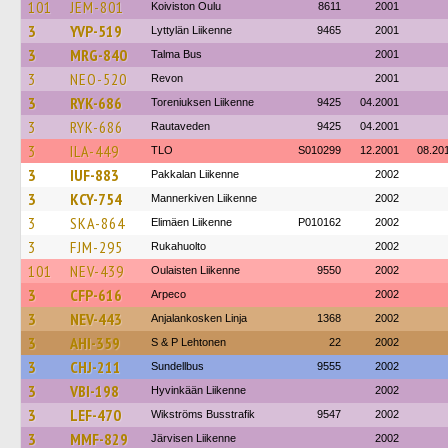
101
JEM-801
Koiviston Oulu
8611
2001
3
YVP-519
Lyttylän Liikenne
9465
2001
3
MRG-840
Talma Bus
2001
3
NEO-520
Revon
2001
3
RYK-686
Toreniuksen Liikenne
9425
04.2001
3
RYK-686
Rautaveden
9425
04.2001
3
ILA-449
TLO
S010299
12.2001
08.20
3
IUF-883
Pakkalan Liikenne
2002
3
KCY-754
Mannerkiven Liikenne
2002
3
SKA-864
Elimäen Liikenne
P010162
2002
3
FJM-295
Rukahuolto
2002
101
NEV-439
Oulaisten Liikenne
9550
2002
3
CFP-616
Arpeco
2002
3
NEV-443
Anjalankosken Linja
1368
2002
3
AHI-359
S & P Lehtonen
22
2002
3
CHJ-211
Sundellbus
9555
2002
3
VBI-198
Hyvinkään Liikenne
2002
3
LEF-470
Wikströms Busstrafik
9547
2002
3
MMF-829
Järvisen Liikenne
2002