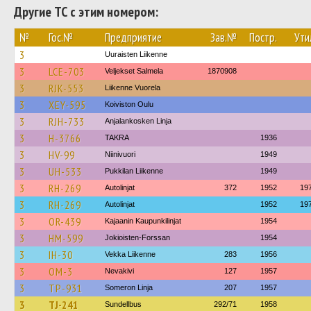
Другие ТС с этим номером:
№
Гос.№
Предприятие
Зав.№
Постр.
Ути
3
Uuraisten Liikenne
3
LCE-703
Veljekset Salmela
1870908
3
RJK-553
Liikenne Vuorela
3
XEY-595
Koiviston Oulu
3
RJH-733
Anjalankosken Linja
3
H-3766
TAKRA
1936
3
HV-99
Niinivuori
1949
3
UH-533
Pukkilan Liikenne
1949
3
RH-269
Autolinjat
372
1952
19
3
RH-269
Autolinjat
1952
19
3
OR-439
Kajaanin Kaupunkilinjat
1954
3
HM-599
Jokioisten-Forssan
1954
3
IH-30
Vekka Liikenne
283
1956
3
OM-3
Nevakivi
127
1957
3
TP-931
Someron Linja
207
1957
3
TJ-241
Sundellbus
292/71
1958