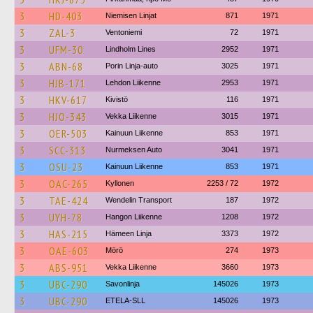
3
HD-403
Niemisen Linjat
871
1971
3
ZAL-3
Ventoniemi
72
1971
3
UFM-30
Lindholm Lines
2952
1971
3
ABN-68
Porin Linja-auto
3025
1971
3
HJB-171
Lehdon Liikenne
2953
1971
3
HKV-617
Kivistö
116
1971
3
HJO-343
Vekka Liikenne
3015
1971
3
OER-503
Kainuun Liikenne
853
1971
3
SCC-313
Nurmeksen Auto
3041
1971
3
OSU-23
Kainuun Liikenne
853
1971
3
OAC-265
Kyllonen
2253 / 72
1972
3
TAE-424
Wendelin Transport
187
1972
3
UYH-78
Hangon Liikenne
1208
1972
3
HAS-215
Hämeen Linja
3373
1972
3
OAE-603
Mörö
274
1973
3
ABS-951
Vekka Liikenne
3660
1973
3
UBC-290
Savonlinja
145026
1973
3
UBC-290
ETELA-SLL
145026
1973