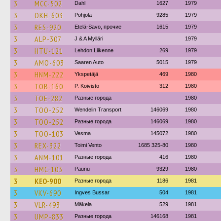
3
MCC-502
Dahl
1627
1979
3
OKH-603
Pohjola
9285
1979
3
RES-920
Etelä-Savo, прочие
1615
1979
3
ALP-307
J & A Mylläri
1979
3
HTU-121
Lehdon Liikenne
269
1979
3
AMO-603
Saaren Auto
5015
1979
3
HNM-222
Ykspetäjä
469
1980
3
TOB-160
P. Koivisto
312
1980
3
TOE-282
Разные города
1980
3
TOO-252
Wendelin Transport
146069
1980
3
TOO-252
Разные города
146069
1980
3
TOO-103
Vesma
145072
1980
3
REX-322
Toimi Vento
1685 325-80
1980
3
ANM-101
Разные города
416
1980
3
HMC-103
Paunu
9329
1980
3
KEO-900
Разные города
1186
1981
3
VKV-690
Ingves Bussar
504
1981
3
VLR-493
Mäkela
529
1981
3
UMP-833
Разные города
146168
1981