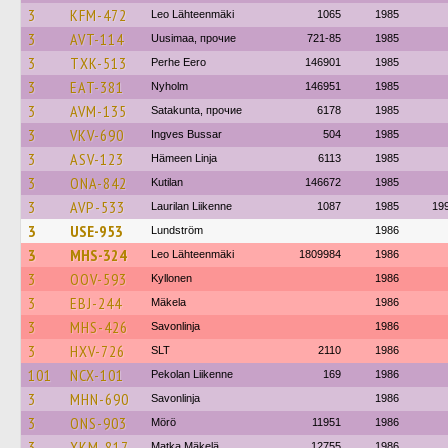
3
KFM-472
Leo Lähteenmäki
1065
1985
3
AVT-114
Uusimaa, прочие
721-85
1985
3
TXK-513
Perhe Eero
146901
1985
3
EAT-381
Nyholm
146951
1985
3
AVM-135
Satakunta, прочие
6178
1985
3
VKV-690
Ingves Bussar
504
1985
3
ASV-123
Hämeen Linja
6113
1985
3
ONA-842
Kutilan
146672
1985
3
AVP-533
Laurilan Liikenne
1087
1985
19
3
USE-953
Lundström
1986
3
MHS-324
Leo Lähteenmäki
1809984
1986
3
OOV-593
Kyllonen
1986
3
EBJ-244
Mäkela
1986
3
MHS-426
Savonlinja
1986
3
HXV-726
SLT
2110
1986
101
NCX-101
Pekolan Liikenne
169
1986
3
MHN-690
Savonlinja
1986
3
ONS-903
Mörö
11951
1986
3
XKM-817
Matka Mäkelä
12755
1986