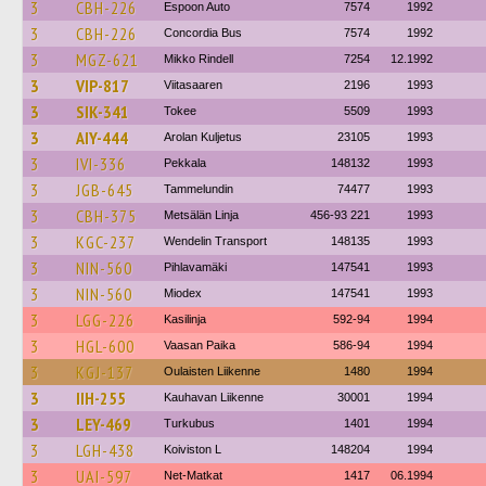
3
CBH-226
Espoon Auto
7574
1992
3
CBH-226
Concordia Bus
7574
1992
3
MGZ-621
Mikko Rindell
7254
12.1992
3
VIP-817
Viitasaaren
2196
1993
3
SIK-341
Tokee
5509
1993
3
AIY-444
Arolan Kuljetus
23105
1993
3
IVI-336
Pekkala
148132
1993
3
JGB-645
Tammelundin
74477
1993
3
CBH-375
Metsälän Linja
456-93 221
1993
3
KGC-237
Wendelin Transport
148135
1993
3
NIN-560
Pihlavamäki
147541
1993
3
NIN-560
Miodex
147541
1993
3
LGG-226
Kasilinja
592-94
1994
3
HGL-600
Vaasan Paika
586-94
1994
3
KGJ-137
Oulaisten Liikenne
1480
1994
3
IIH-255
Kauhavan Liikenne
30001
1994
3
LEY-469
Turkubus
1401
1994
3
LGH-438
Koiviston L
148204
1994
3
UAI-597
Net-Matkat
1417
06.1994