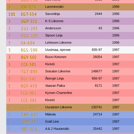
3
RNI-874
Lamminmäki
1996
101
EGT-334
Savonlinja
2444
1996
3
OGP-321
K-S Liikenne
1996
3
ZGS-203
Andersson
43
1996
3
OGG-105
Sipoon Linja
1996
3
IIA-694
Lehtosen Liikenne
1996
3
RGS-599
Uusimaa, прочие
835-97
1997
3
RGY-502
Bussi-Ketonen
26054
1997
3
CCE-581
Kivistö
1997
3
TGT-893
Soisalon Liikenne
148677
1997
3
RGJ-541
Åbergin Linja
856-97
1997
3
RGY-459
Vaasan Paika
8171
1997
3
FCA-981
Kymen Charterline
1997
3
CCE-581
Kivistö
1997
3
FCE-953
Uuraisten Liikenne
130741
1997
3
TMF-625
Mäkela
24714
1997
3
GBM-252
Gold Line
1997
3
YBF-514
A & J Hautamäki
25442
1997