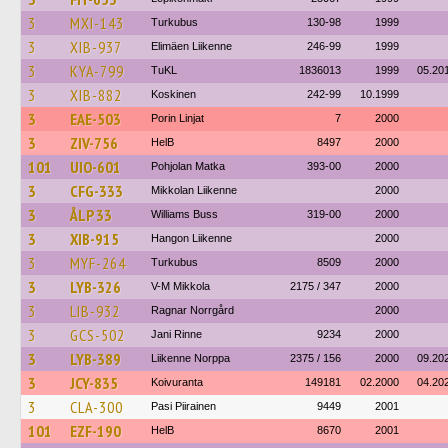
3
MXI-143
Turkubus
130-98
1999
3
XIB-937
Elimäen Liikenne
246-99
1999
3
KYA-799
TuKL
1836013
1999
05.20
3
XIB-882
Koskinen
242-99
10.1999
3
EAE-503
Porin Linjat
7
2000
3
ZIV-756
HelB
8497
2000
101
UIO-601
Pohjolan Matka
393-00
2000
3
CFG-333
Mikkolan Liikenne
2000
3
ÅLP 33
Williams Buss
319-00
2000
3
XIB-915
Hangon Liikenne
2000
3
MYF-264
Turkubus
8509
2000
3
LYB-326
V-M Mikkola
2175 / 347
2000
3
LIB-932
Ragnar Norrgård
2000
3
GCS-502
Jani Rinne
9234
2000
3
LYB-389
Liikenne Norppa
2375 / 156
2000
09.20
3
JCY-835
Koivuranta
149181
02.2000
04.20
3
CLA-300
Pasi Piirainen
9449
2001
101
EZF-190
HelB
8670
2001