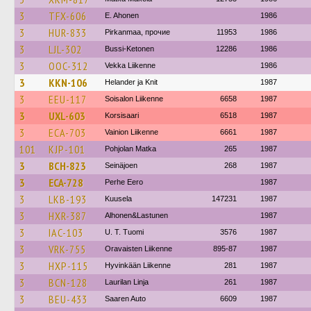
3
TFX-606
E. Ahonen
1986
3
HUR-833
Pirkanmaa, прочие
11953
1986
3
LJL-302
Bussi-Ketonen
12286
1986
3
OOC-312
Vekka Liikenne
1986
3
KKN-106
Helander ja Knit
1987
3
EEU-117
Soisalon Liikenne
6658
1987
3
UXL-603
Korsisaari
6518
1987
3
ECA-703
Vainion Liikenne
6661
1987
101
KJP-101
Pohjolan Matka
265
1987
3
BCH-823
Seinäjoen
268
1987
3
ECA-728
Perhe Eero
1987
3
LKB-193
Kuusela
147231
1987
3
HXR-387
Alhonen&Lastunen
1987
3
IAC-103
U. T. Tuomi
3576
1987
3
VRK-755
Oravaisten Liikenne
895-87
1987
3
HXP-115
Hyvinkään Liikenne
281
1987
3
BCN-128
Laurilan Linja
261
1987
3
BEU-433
Saaren Auto
6609
1987