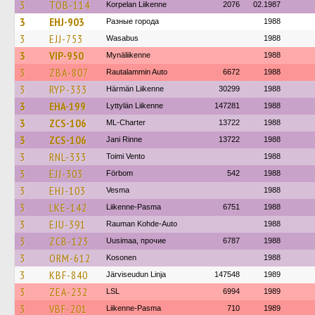
3
TOB-114
Korpelan Liikenne
2076
02.1987
3
EHJ-903
Разные города
1988
3
EJJ-753
Wasabus
1988
3
VIP-950
Mynäliikenne
1988
3
ZBA-807
Rautalammin Auto
6672
1988
3
RYP-333
Härmän Liikenne
30299
1988
3
EHA-199
Lyttylän Liikenne
147281
1988
3
ZCS-106
ML-Charter
13722
1988
3
ZCS-106
Jani Rinne
13722
1988
3
RNL-333
Toimi Vento
1988
3
EJJ-303
Förbom
542
1988
3
EHJ-103
Vesma
1988
3
LKE-142
Liikenne-Pasma
6751
1988
3
EJU-391
Rauman Kohde-Auto
1988
3
ZCB-123
Uusimaa, прочие
6787
1988
3
ORM-612
Kosonen
1988
3
KBF-840
Järviseudun Linja
147548
1989
3
ZEA-232
LSL
6994
1989
3
VBF-201
Liikenne-Pasma
710
1989