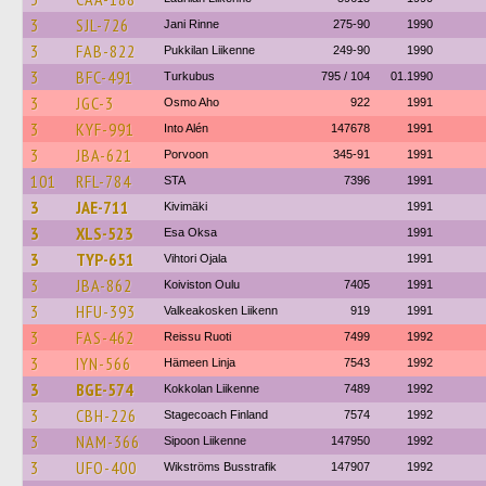
3
SJL-726
Jani Rinne
275-90
1990
3
FAB-822
Pukkilan Liikenne
249-90
1990
3
BFC-491
Turkubus
795 / 104
01.1990
3
JGC-3
Osmo Aho
922
1991
3
KYF-991
Into Alén
147678
1991
3
JBA-621
Porvoon
345-91
1991
101
RFL-784
STA
7396
1991
3
JAE-711
Kivimäki
1991
3
XLS-523
Esa Oksa
1991
3
TYP-651
Vihtori Ojala
1991
3
JBA-862
Koiviston Oulu
7405
1991
3
HFU-393
Valkeakosken Liikenn
919
1991
3
FAS-462
Reissu Ruoti
7499
1992
3
IYN-566
Hämeen Linja
7543
1992
3
BGE-574
Kokkolan Liikenne
7489
1992
3
CBH-226
Stagecoach Finland
7574
1992
3
NAM-366
Sipoon Liikenne
147950
1992
3
UFO-400
Wikströms Busstrafik
147907
1992