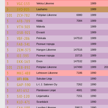
3
VGC-153
Vekka Liikenne
1989
3
SYO-803
Lauhamo
1989
101
ZCV-782
Pohjolan Liikenne
6980
1989
3
AFB-789
Kittilä
7084
1989
3
VTV-303
Mäkela
1989
3
OSB-921
Ervasti
1989
3
VBF-286
Pekkala
147510
1989
3
FAB-341
Разные города
1989
3
ZEM-373
Hangon Liikenne
147516
1989
3
IEE-393
Разные города
15715
1989
3
EKK-163
Enon
147532
1989
101
ZEB-892
Pohjolan Liikenne
147490
1989
20
3
MKC-488
Lehtosen Liikenne
7186
1990
3
UFI-806
Sukulan Linja
1990
3
GAP-590
L-l. J. Salonen Oy
7262
1990
3
AFJ-652
Päntäneen Linjat
4681
1990
3
SJO-120
Linjamatka
7151
1990
3
KLO-471
Svanbäck
1990
3
CAA-188
Laurilan Liikenne
59613
1990