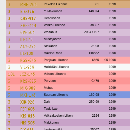
3
MHF-203
Pekolan Liikenne
81
1998
3
EIS-326
Y. Makkonen
148974
1998
3
CHS-917
Henriksson
1998
3
XHF-454
Vekka Liikenne
38557
1998
3
GIV-303
Wasabus
2064 / 197
1998
3
IIJ-175
Mustajärven
1998
3
ACY-295
Niskanen
125-98
1998
3
IJL-108
Haldin&Rose
148882
1998
3
RGS-645
Pohjolan Liikenne
6665
05.1998
3
VIL-959
Heikkilän Liikenne
1999
101
JCZ-145
Vainion Liikenne
1999
3
KRS-623
Porvoon
C479
1999
3
MIX-989
Mobus
1999
3
MXI-143
Suorsan Liikenne
130-98
1999
3
XIB-926
Dahl
250-99
1999
3
FEF-603
Tapio Lae
1999
3
KIS-813
Valkeakosken Liikenn
2194
1999
3
HIS-305
Makkonen
1999
3
FIY-653
Lepikonmäki
25067
1999