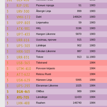
3
RJP-191
Разные города
51
1983
3
URV-300
Åbergin Linja
899
1983
3
VMH-172
Dahl
146624
1983
3
UPP-803
Linjamatka
59
1983
3
ATK-981
HKL
3196
1983
3
UPT-433
Hangon Liikenne
5870
1983
3
URR-616
Uusimaa, прочие
915
1983
3
UPS-303
Lähilinjat
902
1983
3
HRN-503
Pekolan Liikenne
887
1983
3
URR-831
Tokee
913
11.1983
3
USB-363
Tidstrand
1984
3
UTM-410
Porvoon kirjasto
1984
3
ATT-622
Reissu Ruoti
1984
3
USN-629
Hämeen Linja
5995
1984
3
UPS-293
Elorannan Liikenne
1025
1984
3
BGN-465
OlliBus
989
1984
3
AYG-703
Länsilinjat
11433
1984
3
LHN-488
Raahen
146740
1984