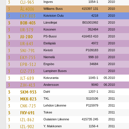
3
CLI-965
Ingves
1054-1
2010
3
ÅL 4006
Williams Buss
415397 131
2010
3
EKY-803
Koiviston Oulu
4218
2010
3
BOB-403
Länsilinjat
B01001992
2010
3
IJR-579
Kosonen
352484
2010
3
JIJ-280
PS-Bussi
416453 410
2010
3
IJR-643
Eteläpää
4972
2010
3
SNJ-791
Kivistö
P109183
2010
3
EKY-755
Niemelä
998-10
2010
3
EPB-512
Engsbo
34684
2010
3
CJZ-733
Lampinen Buses
2010
3
JLT-689
Koivuranta
1045-1
05.2010
3
ZJH-413
Andersson
9040
06.2010
3
SKM-953
Dahl
1207-1
2011
3
MKK-823
TKL
S110106
2011
3
CNK-723
Lehdon Liikenne
P115979
2011
3
FKV-691
Tokee
2011
3
IZL-862
Oulaisten Liikenne
415735 245
2011
3
IZL-902
Y. Makkonen
1156-4
2011