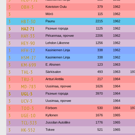
3
OBH-3
Koiviston Oulu
379
1962
3
Mörö
115
1962
3
HBT-30
Paunu
2215
1962
3
HAZ-71
Разные города
1125
1962
3
HAY-33
Pirkanmaa, прочие
2206
1962
3
HEY-90
Lehdon Liikenne
1256
1962
3
HFH-12
Kasiniemen Linja
338
1962
3
HSM-27
Kasiniemen Linja
338
1962
3
KM-699
E. Ahonen
123
1963
3
THL-3
Särkisalon
493
1963
19
3
TRU-3
Artturi Anttila
217
1964
3
MD-783
Uusimaa, прочие
1626
1964
3
UGL-3
Разные города
3970
1964
3
UCV-3
Uusimaa, прочие
1964
3
TOO-3
Förbom
530
1964
19
3
UGE-10
Kyllonen
1676
1965
3
TCL-323
Jussilan Autoliike
1776
1965
3
HK-552
Tokee
521
1965