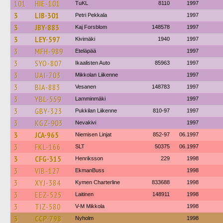
101
HIE-101
TuKL
8110
1997
3
LIB-301
Petri Pekkala
1997
3
JBY-883
Kaj Forsblom
148578
1997
3
LEY-597
Kivimäki
1940
1997
3
MFH-989
Eteläpää
1997
3
SYO-807
Ikaalisten Auto
85963
1997
3
UAI-703
Mikkolan Liikenne
1997
3
BIA-883
Vesanen
148783
1997
3
YBL-559
Lamminmäki
1997
3
GBY-323
Pukkilan Liikenne
810-97
1997
3
KGZ-903
Nevakivi
1997
3
JCA-965
Niemisen Linjat
852-97
06.1997
3
FKL-166
SLT
50375
06.1997
3
CFG-315
Henriksson
229
1998
3
VIB-127
EkmanBuss
1998
3
XYJ-384
Kymen Charterline
833688
1998
3
EEZ-525
Laitinen
148911
1998
3
TIZ-580
V-M Mikkola
1998
3
CCP-798
Nyholm
1998