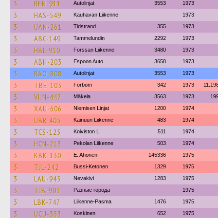
3
REN-911
Autolinjat
3553
1973
3
HAS-549
Kauhavan Liikenne
1973
3
UAN-261
Tidstrand
355
1973
3
ABC-149
Tammelundin
2292
1973
3
HBL-910
Forssan Liikenne
3480
1973
3
ABH-203
Espoon Auto
3658
1973
3
RAO-808
Autolinjat
3553
1973
3
TBE-103
Förbom
342
1973
11.19
3
VHN-447
Mäkela
3563
1973
19
3
XAU-606
Niemisen Linjat
1200
1974
3
UBR-403
Kainuun Liikenne
483
1974
3
TCS-125
Koiviston L
511
1974
3
HCN-213
Pekolan Liikenne
503
1974
3
KBK-130
E. Ahonen
145336
1975
3
TJL-242
Bussi-Ketonen
1329
1975
3
LAU-945
Nevakivi
1283
1975
3
TJB-903
Разные города
1975
3
LBK-747
Liikenne-Pasma
1476
1975
3
UCU-353
Koskinen
652
1975