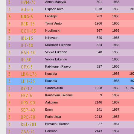
3
HVM-76
Anton Mäntylä
301
1965
3
AUG-3
Espoon Auto
1678
1965
19
3
UDG-3
Lähilinjat
263
1966
3
BEK-23
Toimi Vento
1966
1966
3
OOH-83
Nuolikoski
367
1966
3
IBL-15
Niinivuori
540
1966
3
IFT-30
Mikkolan Liikenne
824
1966
3
HAH-10
Vekka Liikenne
548
1966
3
IH-30
Vekka Liikenne
1966
3
OPX-5
Kaikkonen Paavo
827
1966
3
LBX-176
Kuusela
1966
19
3
LHH-25
Kuusela
1966
19
3
BY-12
Saaren Auto
1928
1966
09.19
3
ERZ-6
Kauhavan Liikenne
9
1967
3
UPX-90
Aaltonen
2146
1967
3
SEP-40
Enon
241
1967
3
BPE-78
Porin Linjat
2212
1967
3
RBL-781
Elimäen Liikenne
27
1967
3
ZAA-71
Porvoon
2143
1967