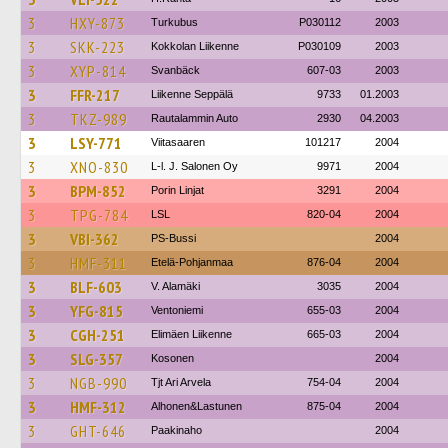
3
HXY-873
Turkubus
P030112
2003
3
SKK-223
Kokkolan Liikenne
P030109
2003
3
XYP-814
Svanbäck
607-03
2003
3
FFR-217
Liikenne Seppälä
9733
01.2003
3
TKZ-989
Rautalammin Auto
2930
04.2003
3
LSY-771
Viitasaaren
101217
2004
3
XNO-830
L-l. J. Salonen Oy
9971
2004
3
BPM-852
Porin Linjat
3291
2004
3
TPG-784
LSL
820-04
2004
3
VBI-362
PS-Bussi
2004
3
HMF-311
Etelä-Pohjanmaa
876-04
2004
3
BLF-603
V. Alamäki
3035
2004
3
YFG-815
Ventoniemi
655-03
2004
3
CGH-251
Elimäen Liikenne
665-03
2004
3
SLG-357
Kosonen
2004
3
NGB-990
Tjt Ari Arvela
754-04
2004
3
HMF-312
Alhonen&Lastunen
875-04
2004
3
GHT-646
Paakinaho
2004