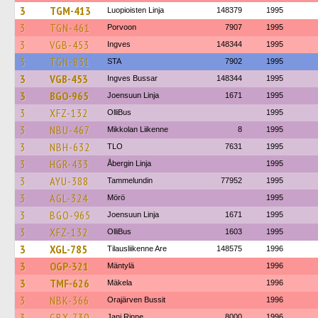
3
TGM-413
Luopioisten Linja
148379
1995
3
TGN-461
Porvoon
7907
1995
3
VGB-453
Ingves
148344
1995
3
TGN-831
STA
7902
1995
3
VGB-453
Ingves Bussar
148344
1995
3
BGO-965
Joensuun Linja
1671
1995
3
XFZ-132
OlliBus
1995
3
NBU-467
Mikkolan Liikenne
8
1995
3
NBH-632
TLO
7631
1995
3
HGR-433
Åbergin Linja
1995
3
AYU-388
Tammelundin
77952
1995
3
AGL-324
Mörö
1995
3
BGO-965
Joensuun Linja
1671
1995
3
XFZ-132
OlliBus
1603
1995
3
XGL-785
Tilausliikenne Are
148575
1996
3
OGP-321
Mäntylä
1996
3
TMF-626
Mäkela
1996
3
NBK-366
Orajärven Bussit
1996
3
GBX-730
Jani Rinne
8000
1996