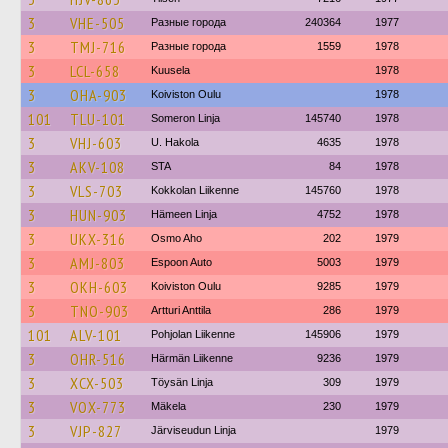
3
VHE-505
Разные города
240364
1977
3
TMJ-716
Разные города
1559
1978
3
LCL-658
Kuusela
1978
3
OHA-903
Koiviston Oulu
1978
101
TLU-101
Someron Linja
145740
1978
3
VHJ-603
U. Hakola
4635
1978
3
AKV-108
STA
84
1978
3
VLS-703
Kokkolan Liikenne
145760
1978
3
HUN-903
Hämeen Linja
4752
1978
3
UKX-316
Osmo Aho
202
1979
3
AMJ-803
Espoon Auto
5003
1979
3
OKH-603
Koiviston Oulu
9285
1979
3
TNO-903
Artturi Anttila
286
1979
101
ALV-101
Pohjolan Liikenne
145906
1979
3
OHR-516
Härmän Liikenne
9236
1979
3
XCX-503
Töysän Linja
309
1979
3
VOX-773
Mäkela
230
1979
3
VJP-827
Järviseudun Linja
1979