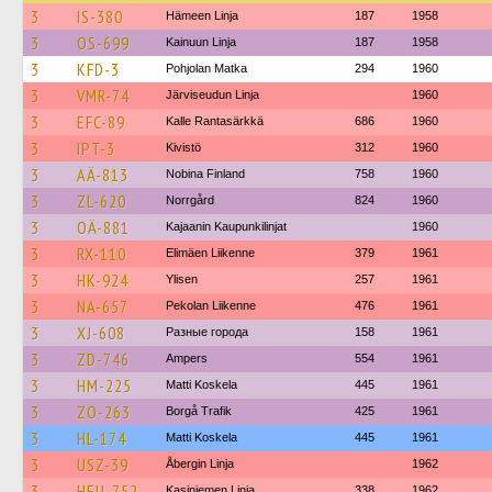
3
IS-380
Hämeen Linja
187
1958
3
OS-699
Kainuun Linja
187
1958
3
KFD-3
Pohjolan Matka
294
1960
3
VMR-74
Järviseudun Linja
1960
3
EFC-89
Kalle Rantasärkkä
686
1960
3
IPT-3
Kivistö
312
1960
3
AÄ-813
Nobina Finland
758
1960
3
ZL-620
Norrgård
824
1960
3
OÄ-881
Kajaanin Kaupunkilinjat
1960
3
RX-110
Elimäen Liikenne
379
1961
3
HK-924
Ylisen
257
1961
3
NA-657
Pekolan Liikenne
476
1961
3
XJ-608
Разные города
158
1961
3
ZD-746
Ampers
554
1961
3
HM-225
Matti Koskela
445
1961
3
ZO-263
Borgå Trafik
425
1961
3
HL-174
Matti Koskela
445
1961
3
USZ-39
Åbergin Linja
1962
3
HEU-752
Kasiniemen Linja
338
1962