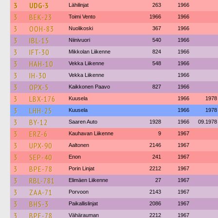
3
UDG-3
Lähilinjat
263
1966
3
BEK-23
Toimi Vento
1966
1966
3
OOH-83
Nuolikoski
367
1966
3
IBL-15
Niinivuori
540
1966
3
IFT-30
Mikkolan Liikenne
824
1966
3
HAH-10
Vekka Liikenne
548
1966
3
IH-30
Vekka Liikenne
1966
3
OPX-5
Kaikkonen Paavo
827
1966
3
LBX-176
Kuusela
1966
1978
3
LHH-25
Kuusela
1966
1978
3
BY-12
Saaren Auto
1928
1966
09.1978
3
ERZ-6
Kauhavan Liikenne
9
1967
3
UPX-90
Aaltonen
2146
1967
3
SEP-40
Enon
241
1967
3
BPE-78
Porin Linjat
2212
1967
3
RBL-781
Elimäen Liikenne
27
1967
3
ZAA-71
Porvoon
2143
1967
3
BHS-3
Paikallislinjat
2086
1967
3
BPE-78
Vähärauman
2212
1967