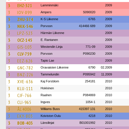
3
EHZ-321
Lamminmäki
2009
3
IOV-899
Ampers
S090020
2009
3
ZHU-374
K-S Liikenne
6765
2009
3
NKK-546
Porvoon
414466 689
2009
3
LPZ-523
Härmän Liikenne
2009
3
OCZ-145
E. Rantanen
2009
3
GIS-103
Westendin Linja
771-09
2009
3
CLV-759
Porvoon
P090230
2009
3
EEZ-626
Tapio Lae
2009
3
GNC-782
Oravaisten Liikenne
6790
02.2009
3
BNZ-226
Tammelundin
P095942
11.2009
3
XVE-636
Kaj Forsblom
254181
2010
3
KLU-111
Hokkinen
2010
3
CJF-766
Raahen
P084869
2010
3
CLI-965
Ingves
1054-1
2010
3
ÅL 4006
Williams Buss
415397 131
2010
3
EKY-803
Koiviston Oulu
4218
2010
3
BOB-403
Länsilinjat
B01001992
2010