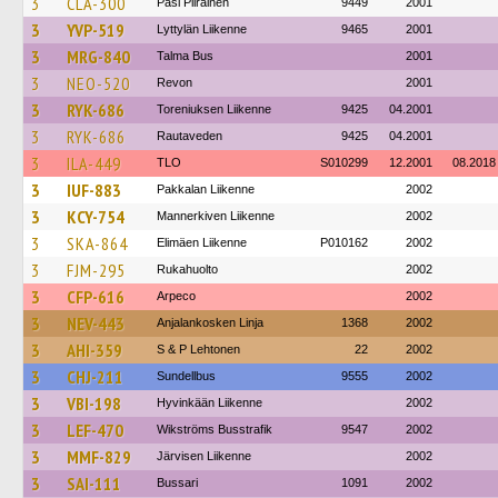
3
CLA-300
Pasi Piirainen
9449
2001
3
YVP-519
Lyttylän Liikenne
9465
2001
3
MRG-840
Talma Bus
2001
3
NEO-520
Revon
2001
3
RYK-686
Toreniuksen Liikenne
9425
04.2001
3
RYK-686
Rautaveden
9425
04.2001
3
ILA-449
TLO
S010299
12.2001
08.2018
3
IUF-883
Pakkalan Liikenne
2002
3
KCY-754
Mannerkiven Liikenne
2002
3
SKA-864
Elimäen Liikenne
P010162
2002
3
FJM-295
Rukahuolto
2002
3
CFP-616
Arpeco
2002
3
NEV-443
Anjalankosken Linja
1368
2002
3
AHI-359
S & P Lehtonen
22
2002
3
CHJ-211
Sundellbus
9555
2002
3
VBI-198
Hyvinkään Liikenne
2002
3
LEF-470
Wikströms Busstrafik
9547
2002
3
MMF-829
Järvisen Liikenne
2002
3
SAI-111
Bussari
1091
2002