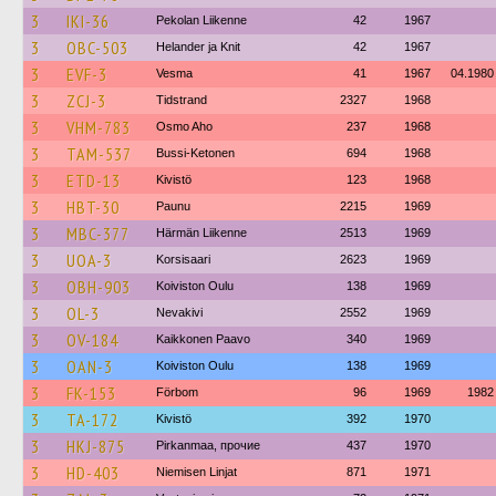
3
IKI-36
Pekolan Liikenne
42
1967
3
OBC-503
Helander ja Knit
42
1967
3
EVF-3
Vesma
41
1967
04.1980
3
ZCJ-3
Tidstrand
2327
1968
3
VHM-783
Osmo Aho
237
1968
3
TAM-537
Bussi-Ketonen
694
1968
3
ETD-13
Kivistö
123
1968
3
HBT-30
Paunu
2215
1969
3
MBC-377
Härmän Liikenne
2513
1969
3
UOA-3
Korsisaari
2623
1969
3
OBH-903
Koiviston Oulu
138
1969
3
OL-3
Nevakivi
2552
1969
3
OV-184
Kaikkonen Paavo
340
1969
3
OAN-3
Koiviston Oulu
138
1969
3
FK-153
Förbom
96
1969
1982
3
TA-172
Kivistö
392
1970
3
HKJ-875
Pirkanmaa, прочие
437
1970
3
HD-403
Niemisen Linjat
871
1971