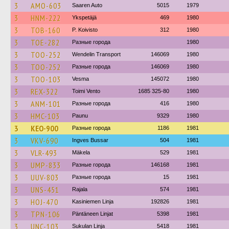
3
AMO-603
Saaren Auto
5015
1979
3
HNM-222
Ykspetäjä
469
1980
3
TOB-160
P. Koivisto
312
1980
3
TOE-282
Разные города
1980
3
TOO-252
Wendelin Transport
146069
1980
3
TOO-252
Разные города
146069
1980
3
TOO-103
Vesma
145072
1980
3
REX-322
Toimi Vento
1685 325-80
1980
3
ANM-101
Разные города
416
1980
3
HMC-103
Paunu
9329
1980
3
KEO-900
Разные города
1186
1981
3
VKV-690
Ingves Bussar
504
1981
3
VLR-493
Mäkela
529
1981
3
UMP-833
Разные города
146168
1981
3
UUV-803
Разные города
15
1981
3
UNS-451
Rajala
574
1981
3
HOJ-470
Kasiniemen Linja
192826
1981
3
TPN-106
Päntäneen Linjat
5398
1981
3
UNC-103
Sukulan Linja
5418
1981