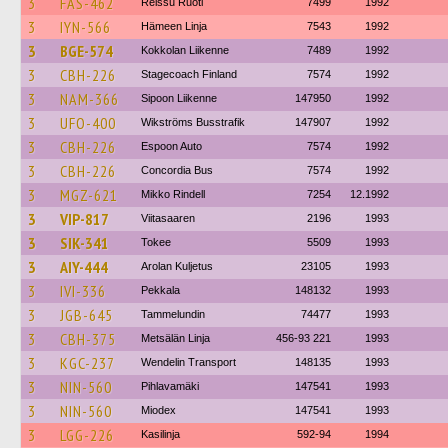
3
FAS-462
Reissu Ruoti
7499
1992
3
IYN-566
Hämeen Linja
7543
1992
3
BGE-574
Kokkolan Liikenne
7489
1992
3
CBH-226
Stagecoach Finland
7574
1992
3
NAM-366
Sipoon Liikenne
147950
1992
3
UFO-400
Wikströms Busstrafik
147907
1992
3
CBH-226
Espoon Auto
7574
1992
3
CBH-226
Concordia Bus
7574
1992
3
MGZ-621
Mikko Rindell
7254
12.1992
3
VIP-817
Viitasaaren
2196
1993
3
SIK-341
Tokee
5509
1993
3
AIY-444
Arolan Kuljetus
23105
1993
3
IVI-336
Pekkala
148132
1993
3
JGB-645
Tammelundin
74477
1993
3
CBH-375
Metsälän Linja
456-93 221
1993
3
KGC-237
Wendelin Transport
148135
1993
3
NIN-560
Pihlavamäki
147541
1993
3
NIN-560
Miodex
147541
1993
3
LGG-226
Kasilinja
592-94
1994