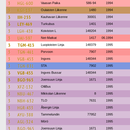
3
HGL-600
Vaasan Paika
586-94
1994
3
KGJ-137
Oulaisten Liikenne
1480
1994
3
IIH-255
Kauhavan Liikenne
30001
1994
3
LEY-469
Turkubus
1401
1994
3
LGH-438
Koiviston L
148204
1994
3
UAI-597
Net-Matkat
1417
06.1994
3
TGM-413
Luopioisten Linja
148379
1995
3
TGN-461
Porvoon
7907
1995
3
VGB-453
Ingves
148344
1995
3
TGN-831
STA
7902
1995
3
VGB-453
Ingves Bussar
148344
1995
3
BGO-965
Joensuun Linja
1671
1995
3
XFZ-132
OlliBus
1995
3
NBU-467
Mikkolan Liikenne
8
1995
3
NBH-632
TLO
7631
1995
3
HGR-433
Åbergin Linja
1995
3
AYU-388
Tammelundin
77952
1995
3
AGL-324
Mörö
1995
3
BGO-965
Joensuun Linja
1671
1995