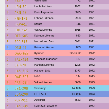
3
ZAL-3
Ventoniemi
72
1971
3
UFM-30
Lindholm Lines
2952
1971
3
ABN-68
Porin Linja-auto
3025
1971
3
HJB-171
Lehdon Liikenne
2953
1971
3
HKV-617
Kivistö
116
1971
3
HJO-343
Vekka Liikenne
3015
1971
3
OER-503
Kainuun Liikenne
853
1971
3
SCC-313
Nurmeksen Auto
3041
1971
3
OSU-23
Kainuun Liikenne
853
1971
3
OAC-265
Kyllonen
2253 / 72
1972
3
TAE-424
Wendelin Transport
187
1972
3
UYH-78
Hangon Liikenne
1208
1972
3
HAS-215
Hämeen Linja
3373
1972
3
OAE-603
Mörö
274
1973
3
ABS-951
Vekka Liikenne
3660
1973
3
UBC-290
Savonlinja
145026
1973
3
UBC-290
ETELA-SLL
145026
1973
3
REN-911
Autolinjat
3553
1973
3
HAS-549
Kauhavan Liikenne
1973