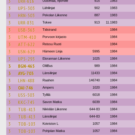
3
URR-616
Uusimaa, прочие
915
1983
3
UPS-303
Lähilinjat
902
1983
3
HRN-503
Pekolan Liikenne
887
1983
3
URR-831
Tokee
913
11.1983
3
USB-363
Tidstrand
1984
3
UTM-410
Porvoon kirjasto
1984
3
ATT-622
Reissu Ruoti
1984
3
USN-629
Hämeen Linja
5995
1984
3
UPS-293
Elorannan Liikenne
1025
1984
3
BGN-465
OlliBus
989
1984
3
AYG-703
Länsilinjat
11433
1984
3
LHN-488
Raahen
146740
1984
3
OAI-746
Ampers
1020
1984
3
USS-503
Tyllilä
6018
1984
3
KKC-745
Savon Matka
6039
1984
3
TUB-413
Nikkilän Liikenne
644-83
1984
3
TUB-413
Länsilinjat
644-83
1984
3
TOB-103
Koiviston L
1057
1984
3
TOB-103
Pohjolan Matka
1057
1984