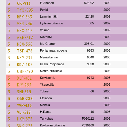
3
CFJ-911
E. Ahonen
528-02
2002
3
TYO-593
Pekki
2002
3
RBY-663
Lamminmäki
22420
2002
3
VXR-246
Lyttylän Liikenne
585
2002
3
GEX-112
Vesma
2002
3
AZN-712
Nevakivi
2002
3
NEX-356
ML-Charter
395-01
2002
3
TSF-478
Pohjanmaa, прочие
9763
2003
3
NKY-231
Mynäliikenne
9840
2003
3
RKZ-102
Keski-Pohjanmaa
9598
2003
3
OBF-790
Matka-Niinimäki
2003
3
XLF-481
Koiviston L
9743
2003
3
KJY-295
Ykspetäjä
2003
3
SNI-315
Tokee
66
2003
3
CGH-288
Eteläpää
2003
3
YVP-423
Mäkela
2003
3
VLI-522
H.Ranta
16
2003
3
HXY-873
Turkubus
P030112
2003
3
SKK-223
Kokkolan Liikenne
P030109
2003