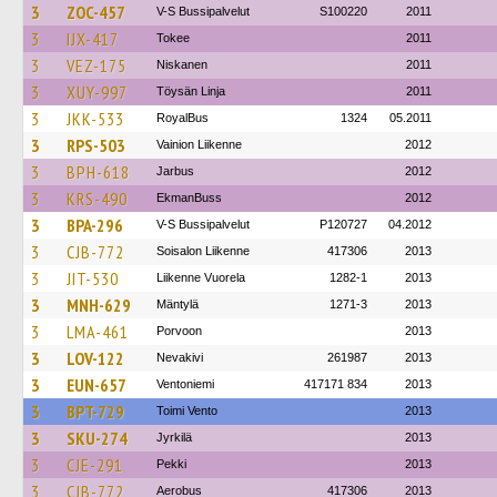
3
ZOC-457
V-S Bussipalvelut
S100220
2011
3
IJX-417
Tokee
2011
3
VEZ-175
Niskanen
2011
3
XUY-997
Töysän Linja
2011
3
JKK-533
RoyalBus
1324
05.2011
3
RPS-503
Vainion Liikenne
2012
3
BPH-618
Jarbus
2012
3
KRS-490
EkmanBuss
2012
3
BPA-296
V-S Bussipalvelut
P120727
04.2012
3
CJB-772
Soisalon Liikenne
417306
2013
3
JIT-530
Liikenne Vuorela
1282-1
2013
3
MNH-629
Mäntylä
1271-3
2013
3
LMA-461
Porvoon
2013
3
LOV-122
Nevakivi
261987
2013
3
EUN-657
Ventoniemi
417171 834
2013
3
BPT-729
Toimi Vento
2013
3
SKU-274
Jyrkilä
2013
3
CJE-291
Pekki
2013
3
CJB-772
Aerobus
417306
2013