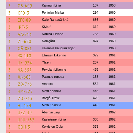
3
OS-699
Kainuun Linja
187
1958
3
KFD-3
Pohjolan Matka
294
1960
3
EFC-89
Kalle Rantasärkkä
686
1960
3
IPT-3
Kivistö
312
1960
3
AÄ-813
Nobina Finland
758
1960
3
ZL-620
Norrgård
824
1960
3
OÄ-881
Kajaanin Kaupunkilinjat
1960
3
RX-110
Elimäen Liikenne
379
1961
3
HK-924
Ylisen
257
1961
3
NA-657
Pekolan Liikenne
476
1961
3
XJ-608
Разные города
158
1961
3
ZD-746
Ampers
554
1961
3
HM-225
Matti Koskela
445
1961
3
ZO-263
Borgå Trafik
425
1961
3
HL-174
Matti Koskela
445
1961
3
USZ-39
Åbergin Linja
1962
3
HEU-752
Kasiniemen Linja
338
1962
3
OBH-3
Koiviston Oulu
379
1962