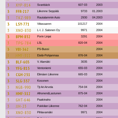
3
XYP-814
Svanbäck
607-03
2003
3
FFR-217
Liikenne Seppälä
9733
01.2003
3
TKZ-989
Rautalammin Auto
2930
04.2003
3
LSY-771
Viitasaaren
101217
2004
3
XNO-830
L-l. J. Salonen Oy
9971
2004
3
BPM-852
Porin Linjat
3291
2004
3
TPG-784
LSL
820-04
2004
3
VBI-362
PS-Bussi
2004
3
HMF-311
Etelä-Pohjanmaa
876-04
2004
3
BLF-603
V. Alamäki
3035
2004
3
YFG-815
Ventoniemi
655-03
2004
3
CGH-251
Elimäen Liikenne
665-03
2004
3
SLG-357
Kosonen
2004
3
NGB-990
Tjt Ari Arvela
754-04
2004
3
HMF-312
Alhonen&Lastunen
875-04
2004
3
GHT-646
Paakinaho
2004
3
JJH-23
Pukkilan Liikenne
762-04
2004
3
XNO-830
Pihlavamäki
9971
2004