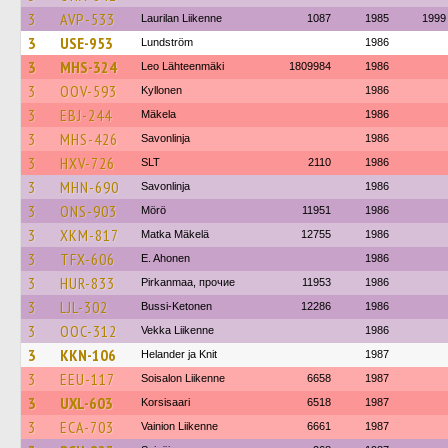
3
AVP-533
Laurilan Liikenne
1087
1985
1999
3
USE-953
Lundström
1986
3
MHS-324
Leo Lähteenmäki
1809984
1986
3
OOV-593
Kyllonen
1986
3
EBJ-244
Mäkela
1986
3
MHS-426
Savonlinja
1986
3
HXV-726
SLT
2110
1986
3
MHN-690
Savonlinja
1986
3
ONS-903
Mörö
11951
1986
3
XKM-817
Matka Mäkelä
12755
1986
3
TFX-606
E. Ahonen
1986
3
HUR-833
Pirkanmaa, прочие
11953
1986
3
LJL-302
Bussi-Ketonen
12286
1986
3
OOC-312
Vekka Liikenne
1986
3
KKN-106
Helander ja Knit
1987
3
EEU-117
Soisalon Liikenne
6658
1987
3
UXL-603
Korsisaari
6518
1987
3
ECA-703
Vainion Liikenne
6661
1987