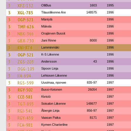
3
XFZ-132
OlliBus
1603
1995
3
XGL-785
Tilausliikenne Are
148575
1996
3
OGP-321
Mäntylä
1996
3
TMF-626
Mäkela
1996
3
NBK-366
Orajärven Bussit
1996
3
GBX-730
Jani Rinne
8000
1996
3
RNI-874
Lamminmäki
1996
3
OGP-321
K-S Liikenne
1996
3
ZGS-203
Andersson
43
1996
3
OGG-105
Sipoon Linja
1996
3
IIA-694
Lehtosen Liikenne
1996
3
RGS-599
Uusimaa, прочие
835-97
1997
3
RGY-502
Bussi-Ketonen
26054
1997
3
CCE-581
Kivistö
1997
3
TGT-893
Soisalon Liikenne
148677
1997
3
RGJ-541
Åbergin Linja
856-97
1997
3
RGY-459
Vaasan Paika
8171
1997
3
FCA-981
Kymen Charterline
1997