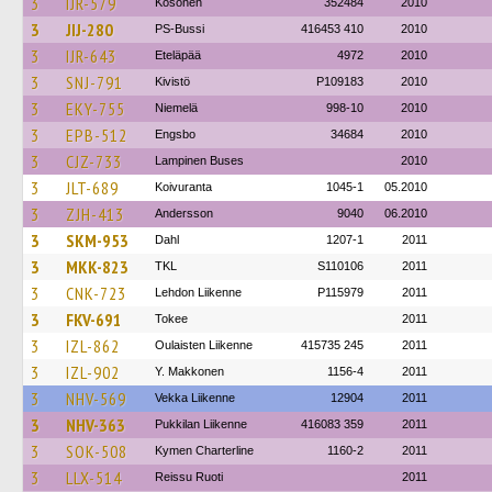
3
IJR-579
Kosonen
352484
2010
3
JIJ-280
PS-Bussi
416453 410
2010
3
IJR-643
Eteläpää
4972
2010
3
SNJ-791
Kivistö
P109183
2010
3
EKY-755
Niemelä
998-10
2010
3
EPB-512
Engsbo
34684
2010
3
CJZ-733
Lampinen Buses
2010
3
JLT-689
Koivuranta
1045-1
05.2010
3
ZJH-413
Andersson
9040
06.2010
3
SKM-953
Dahl
1207-1
2011
3
MKK-823
TKL
S110106
2011
3
CNK-723
Lehdon Liikenne
P115979
2011
3
FKV-691
Tokee
2011
3
IZL-862
Oulaisten Liikenne
415735 245
2011
3
IZL-902
Y. Makkonen
1156-4
2011
3
NHV-569
Vekka Liikenne
12904
2011
3
NHV-363
Pukkilan Liikenne
416083 359
2011
3
SOK-508
Kymen Charterline
1160-2
2011
3
LLX-514
Reissu Ruoti
2011