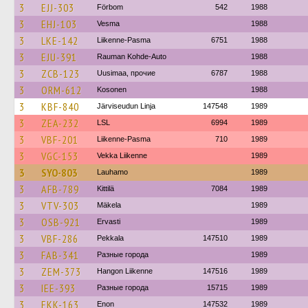
3
EJJ-303
Förbom
542
1988
3
EHJ-103
Vesma
1988
3
LKE-142
Liikenne-Pasma
6751
1988
3
EJU-391
Rauman Kohde-Auto
1988
3
ZCB-123
Uusimaa, прочие
6787
1988
3
ORM-612
Kosonen
1988
3
KBF-840
Järviseudun Linja
147548
1989
3
ZEA-232
LSL
6994
1989
3
VBF-201
Liikenne-Pasma
710
1989
3
VGC-153
Vekka Liikenne
1989
3
SYO-803
Lauhamo
1989
3
AFB-789
Kittilä
7084
1989
3
VTV-303
Mäkela
1989
3
OSB-921
Ervasti
1989
3
VBF-286
Pekkala
147510
1989
3
FAB-341
Разные города
1989
3
ZEM-373
Hangon Liikenne
147516
1989
3
IEE-393
Разные города
15715
1989
3
EKK-163
Enon
147532
1989