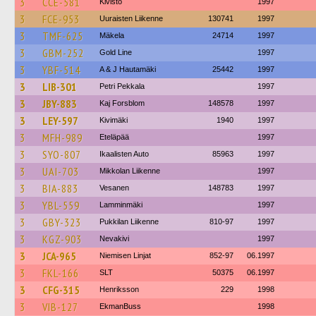
3
CCE-581
Kivistö
1997
3
FCE-953
Uuraisten Liikenne
130741
1997
3
TMF-625
Mäkela
24714
1997
3
GBM-252
Gold Line
1997
3
YBF-514
A & J Hautamäki
25442
1997
3
LIB-301
Petri Pekkala
1997
3
JBY-883
Kaj Forsblom
148578
1997
3
LEY-597
Kivimäki
1940
1997
3
MFH-989
Eteläpää
1997
3
SYO-807
Ikaalisten Auto
85963
1997
3
UAI-703
Mikkolan Liikenne
1997
3
BIA-883
Vesanen
148783
1997
3
YBL-559
Lamminmäki
1997
3
GBY-323
Pukkilan Liikenne
810-97
1997
3
KGZ-903
Nevakivi
1997
3
JCA-965
Niemisen Linjat
852-97
06.1997
3
FKL-166
SLT
50375
06.1997
3
CFG-315
Henriksson
229
1998
3
VIB-127
EkmanBuss
1998