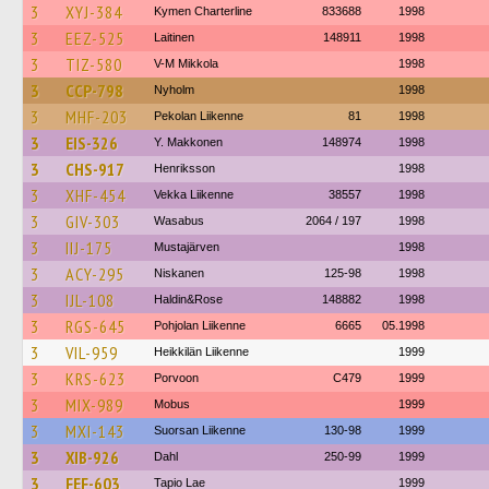
3
XYJ-384
Kymen Charterline
833688
1998
3
EEZ-525
Laitinen
148911
1998
3
TIZ-580
V-M Mikkola
1998
3
CCP-798
Nyholm
1998
3
MHF-203
Pekolan Liikenne
81
1998
3
EIS-326
Y. Makkonen
148974
1998
3
CHS-917
Henriksson
1998
3
XHF-454
Vekka Liikenne
38557
1998
3
GIV-303
Wasabus
2064 / 197
1998
3
IIJ-175
Mustajärven
1998
3
ACY-295
Niskanen
125-98
1998
3
IJL-108
Haldin&Rose
148882
1998
3
RGS-645
Pohjolan Liikenne
6665
05.1998
3
VIL-959
Heikkilän Liikenne
1999
3
KRS-623
Porvoon
C479
1999
3
MIX-989
Mobus
1999
3
MXI-143
Suorsan Liikenne
130-98
1999
3
XIB-926
Dahl
250-99
1999
3
FEF-603
Tapio Lae
1999