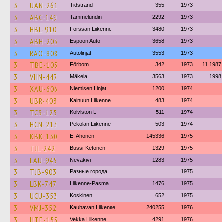
3
UAN-261
Tidstrand
355
1973
3
ABC-149
Tammelundin
2292
1973
3
HBL-910
Forssan Liikenne
3480
1973
3
ABH-203
Espoon Auto
3658
1973
3
RAO-808
Autolinjat
3553
1973
3
TBE-103
Förbom
342
1973
11.1987
3
VHN-447
Mäkela
3563
1973
1998
3
XAU-606
Niemisen Linjat
1200
1974
3
UBR-403
Kainuun Liikenne
483
1974
3
TCS-125
Koiviston L
511
1974
3
HCN-213
Pekolan Liikenne
503
1974
3
KBK-130
E. Ahonen
145336
1975
3
TJL-242
Bussi-Ketonen
1329
1975
3
LAU-945
Nevakivi
1283
1975
3
TJB-903
Разные города
1975
3
LBK-747
Liikenne-Pasma
1476
1975
3
UCU-353
Koskinen
652
1975
3
VMJ-352
Kauhavan Liikenne
240255
1976
3
HTE-153
Vekka Liikenne
4291
1976