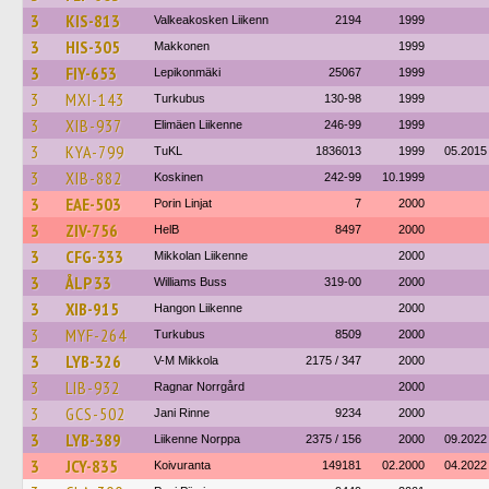
3
KIS-813
Valkeakosken Liikenn
2194
1999
3
HIS-305
Makkonen
1999
3
FIY-653
Lepikonmäki
25067
1999
3
MXI-143
Turkubus
130-98
1999
3
XIB-937
Elimäen Liikenne
246-99
1999
3
KYA-799
TuKL
1836013
1999
05.2015
3
XIB-882
Koskinen
242-99
10.1999
3
EAE-503
Porin Linjat
7
2000
3
ZIV-756
HelB
8497
2000
3
CFG-333
Mikkolan Liikenne
2000
3
ÅLP 33
Williams Buss
319-00
2000
3
XIB-915
Hangon Liikenne
2000
3
MYF-264
Turkubus
8509
2000
3
LYB-326
V-M Mikkola
2175 / 347
2000
3
LIB-932
Ragnar Norrgård
2000
3
GCS-502
Jani Rinne
9234
2000
3
LYB-389
Liikenne Norppa
2375 / 156
2000
09.2022
3
JCY-835
Koivuranta
149181
02.2000
04.2022