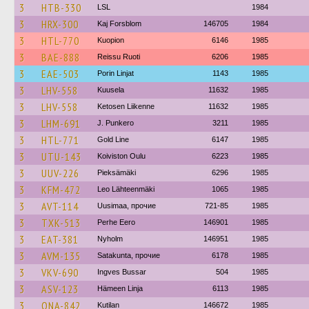
3
HTB-330
LSL
1984
3
HRX-300
Kaj Forsblom
146705
1984
3
HTL-770
Kuopion
6146
1985
3
BAE-888
Reissu Ruoti
6206
1985
3
EAE-503
Porin Linjat
1143
1985
3
LHV-558
Kuusela
11632
1985
3
LHV-558
Ketosen Liikenne
11632
1985
3
LHM-691
J. Punkero
3211
1985
3
HTL-771
Gold Line
6147
1985
3
UTU-143
Koiviston Oulu
6223
1985
3
UUV-226
Pieksämäki
6296
1985
3
KFM-472
Leo Lähteenmäki
1065
1985
3
AVT-114
Uusimaa, прочие
721-85
1985
3
TXK-513
Perhe Eero
146901
1985
3
EAT-381
Nyholm
146951
1985
3
AVM-135
Satakunta, прочие
6178
1985
3
VKV-690
Ingves Bussar
504
1985
3
ASV-123
Hämeen Linja
6113
1985
3
ONA-842
Kutilan
146672
1985