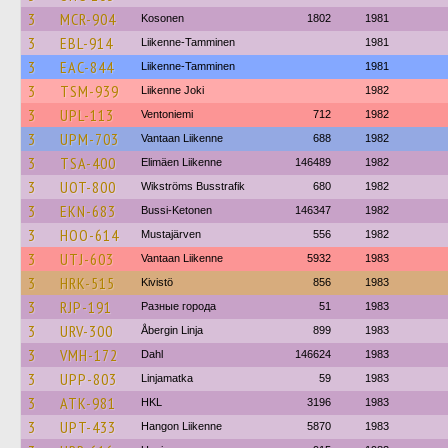
3
MCR-904
Kosonen
1802
1981
3
EBL-914
Liikenne-Tamminen
1981
3
EAC-844
Liikenne-Tamminen
1981
3
TSM-939
Liikenne Joki
1982
3
UPL-113
Ventoniemi
712
1982
3
UPM-703
Vantaan Liikenne
688
1982
3
TSA-400
Elimäen Liikenne
146489
1982
3
UOT-800
Wikströms Busstrafik
680
1982
3
EKN-683
Bussi-Ketonen
146347
1982
3
HOO-614
Mustajärven
556
1982
3
UTJ-603
Vantaan Liikenne
5932
1983
3
HRK-515
Kivistö
856
1983
3
RJP-191
Разные города
51
1983
3
URV-300
Åbergin Linja
899
1983
3
VMH-172
Dahl
146624
1983
3
UPP-803
Linjamatka
59
1983
3
ATK-981
HKL
3196
1983
3
UPT-433
Hangon Liikenne
5870
1983