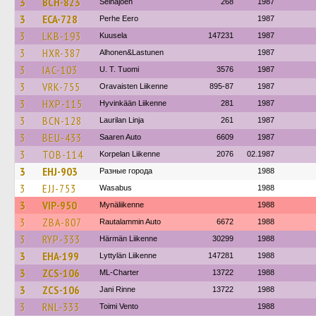
3
BCH-823
Seinäjoen
268
1987
3
ECA-728
Perhe Eero
1987
3
LKB-193
Kuusela
147231
1987
3
HXR-387
Alhonen&Lastunen
1987
3
IAC-103
U. T. Tuomi
3576
1987
3
VRK-755
Oravaisten Liikenne
895-87
1987
3
HXP-115
Hyvinkään Liikenne
281
1987
3
BCN-128
Laurilan Linja
261
1987
3
BEU-433
Saaren Auto
6609
1987
3
TOB-114
Korpelan Liikenne
2076
02.1987
3
EHJ-903
Разные города
1988
3
EJJ-753
Wasabus
1988
3
VIP-950
Mynäliikenne
1988
3
ZBA-807
Rautalammin Auto
6672
1988
3
RYP-333
Härmän Liikenne
30299
1988
3
EHA-199
Lyttylän Liikenne
147281
1988
3
ZCS-106
ML-Charter
13722
1988
3
ZCS-106
Jani Rinne
13722
1988
3
RNL-333
Toimi Vento
1988