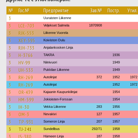
№
Гос.№
Предприятие
Зав.№
Постр.
Утил.
3
Uuraisten Liikenne
3
LCE-703
Veljekset Salmela
1870908
3
RJK-553
Liikenne Vuorela
3
XEY-595
Koiviston Oulu
3
RJH-733
Anjalankosken Linja
3
H-3766
TAKRA
1936
3
HV-99
Niinivuori
1949
3
UH-533
Pukkilan Liikenne
1949
3
RH-269
Autolinjat
372
1952
1972
3
RH-269
Autolinjat
1952
1972
3
OR-439
Kajaanin Kaupunkilinjat
1954
3
HM-599
Jokioisten-Forssan
1954
3
IH-30
Vekka Liikenne
283
1956
3
OM-3
Nevakivi
127
1957
3
TP-931
Someron Linja
207
1957
3
TJ-241
Sundellbus
292/71
1958
3
IS-380
Hämeen Linja
187
1958