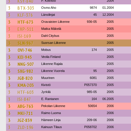
3
KSY-840
P. Koivisto
2004
3
BTX-303
Osmo Aho
9874
01.2004
3
KLF-376
Länsilinjat
45
12.2004
3
HTF-673
Oravaisten Liikenne
936-05
2005
3
EXP-511
Matka Mäkelä
2005
3
ISI-169
Dahl Citybus
2005
3
SLN-967
Suorsan Liikenne
2005
3
OVI-746
Mobus
174
2005
3
KEI-945
Veolia Finland
2005
3
NNG-507
Liikenne Rajala
2005
3
SXG-982
Liikenne Vuorela
95
2005
3
JGB-820
Muurinen
6081
2005
3
KMA-203
Kivistö
P057370
2005
3
HTF-603
Jyrkilä
985-05
2005
3
ISI-847
E. Rantanen
164
06.2005
3
ABG-763
Pekolan Liikenne
50654
2006
3
MKI-711
Raimo Luoma
2006
3
JGZ-839
Hämeen Linja
209-06
2006
3
ZLO-196
Kainuun Tilaus
P058702
2006