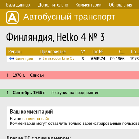
База данных
Дополнительно
Комментарии
Обновления
Автобусный транспорт
Финляндия, Helko 4 № 3
Регион
Предприятие
№
Гос.№
С...
По...
Järviseudun Linja Oy
3
VMR-74
09.1966
1976
Финляндия
↑
1976 г.
Списан
↑
Сентябрь 1966 г.
Поступил на предприятие
Ваш комментарий
Вы не
вошли на сайт
.
Комментарии могут оставлять только зарегистрированные пользов
Другие ТС с этим номером: