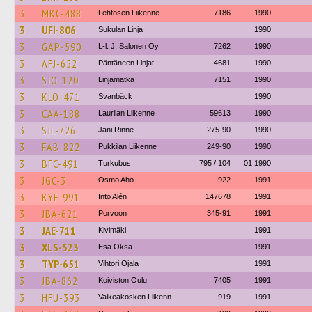
3
MKC-488
Lehtosen Liikenne
7186
1990
3
UFI-806
Sukulan Linja
1990
3
GAP-590
L-l. J. Salonen Oy
7262
1990
3
AFJ-652
Päntäneen Linjat
4681
1990
3
SJO-120
Linjamatka
7151
1990
3
KLO-471
Svanbäck
1990
3
CAA-188
Laurilan Liikenne
59613
1990
3
SJL-726
Jani Rinne
275-90
1990
3
FAB-822
Pukkilan Liikenne
249-90
1990
3
BFC-491
Turkubus
795 / 104
01.1990
3
JGC-3
Osmo Aho
922
1991
3
KYF-991
Into Alén
147678
1991
3
JBA-621
Porvoon
345-91
1991
3
JAE-711
Kivimäki
1991
3
XLS-523
Esa Oksa
1991
3
TYP-651
Vihtori Ojala
1991
3
JBA-862
Koiviston Oulu
7405
1991
3
HFU-393
Valkeakosken Liikenn
919
1991