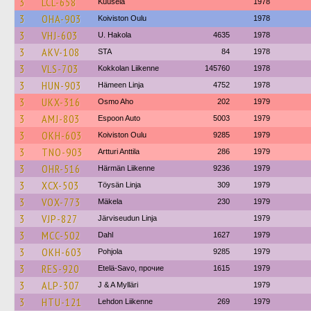
3
LCL-658
Kuusela
1978
3
OHA-903
Koiviston Oulu
1978
3
VHJ-603
U. Hakola
4635
1978
3
AKV-108
STA
84
1978
3
VLS-703
Kokkolan Liikenne
145760
1978
3
HUN-903
Hämeen Linja
4752
1978
3
UKX-316
Osmo Aho
202
1979
3
AMJ-803
Espoon Auto
5003
1979
3
OKH-603
Koiviston Oulu
9285
1979
3
TNO-903
Artturi Anttila
286
1979
3
OHR-516
Härmän Liikenne
9236
1979
3
XCX-503
Töysän Linja
309
1979
3
VOX-773
Mäkela
230
1979
3
VJP-827
Järviseudun Linja
1979
3
MCC-502
Dahl
1627
1979
3
OKH-603
Pohjola
9285
1979
3
RES-920
Etelä-Savo, прочие
1615
1979
3
ALP-307
J & A Mylläri
1979
3
HTU-121
Lehdon Liikenne
269
1979