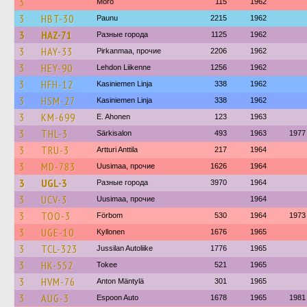
3
Mörö
115
1962
3
HBT-30
Paunu
2215
1962
3
HAZ-71
Разные города
1125
1962
3
HAY-33
Pirkanmaa, прочие
2206
1962
3
HEY-90
Lehdon Liikenne
1256
1962
3
HFH-12
Kasiniemen Linja
338
1962
3
HSM-27
Kasiniemen Linja
338
1962
3
KM-699
E. Ahonen
123
1963
3
THL-3
Särkisalon
493
1963
1977
3
TRU-3
Artturi Anttila
217
1964
3
MD-783
Uusimaa, прочие
1626
1964
3
UGL-3
Разные города
3970
1964
3
UCV-3
Uusimaa, прочие
1964
3
TOO-3
Förbom
530
1964
1973
3
UGE-10
Kyllonen
1676
1965
3
TCL-323
Jussilan Autoliike
1776
1965
3
HK-552
Tokee
521
1965
3
HVM-76
Anton Mäntylä
301
1965
3
AUG-3
Espoon Auto
1678
1965
1981