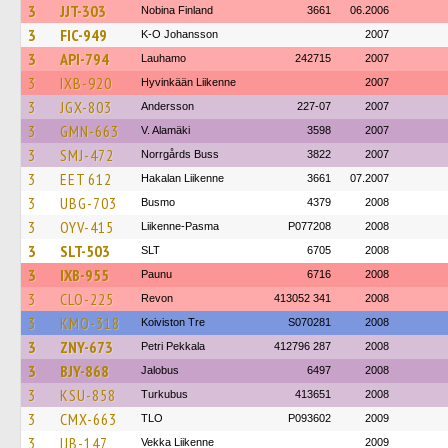
3
JJT-303
Nobina Finland
3661
06.2006
3
FIC-949
K-O Johansson
2007
3
API-794
Lauhamo
242715
2007
3
IXB-920
Hyvinkään Liikenne
2007
3
JGX-803
Andersson
227-07
2007
3
GMN-663
V. Alamäki
3598
2007
3
SMJ-472
Norrgårds Buss
3822
2007
3
EET 612
Hakalan Liikenne
3661
07.2007
3
UBG-703
Busmo
4379
2008
3
OYV-415
Liikenne-Pasma
P077208
2008
3
SLT-503
SLT
6705
2008
3
IXB-955
Paunu
6716
2008
3
CLO-225
Revon
413052 341
2008
3
KMO-318
Koiviston Tre
S070281
2008
3
ZNY-673
Petri Pekkala
412796 287
2008
3
BJY-868
Jalobus
6497
2008
3
KSU-858
Turkubus
413651
2008
3
CMX-663
TLO
P093602
2009
3
IJB-147
Vekka Liikenne
2009