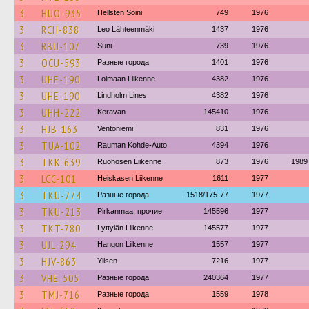
3
HUO-935
Hellsten Soini
749
1976
3
RCH-838
Leo Lähteenmäki
1437
1976
3
RBU-107
Suni
739
1976
3
OCU-593
Разные города
1401
1976
3
UHE-190
Loimaan Liikenne
4382
1976
3
UHE-190
Lindholm Lines
4382
1976
3
UHH-222
Keravan
145410
1976
3
HJB-163
Ventoniemi
831
1976
3
TUA-102
Rauman Kohde-Auto
4394
1976
3
TKK-639
Ruohosen Liikenne
873
1976
1989
3
LCC-101
Heiskasen Liikenne
1611
1977
3
TKU-774
Разные города
1518/175-77
1977
3
TKU-213
Pirkanmaa, прочие
145596
1977
3
TKT-780
Lyttylän Liikenne
145577
1977
3
UJL-294
Hangon Liikenne
1557
1977
3
HJV-863
Ylisen
7216
1977
3
VHE-505
Разные города
240364
1977
3
TMJ-716
Разные города
1559
1978