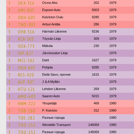
3
UKX-316
Osmo Aho
202
1979
3
AMJ-803
Espoon Auto
5003
1979
3
OKH-603
Koiviston Oulu
9285
1979
3
TNO-903
Artturi Anttila
286
1979
3
OHR-516
Härmän Liikenne
9236
1979
3
XCX-503
Töysän Linja
309
1979
3
VOX-773
Mäkela
230
1979
3
VJP-827
Järviseudun Linja
1979
3
MCC-502
Dahl
1627
1979
3
OKH-603
Pohjola
9285
1979
3
RES-920
Etelä-Savo, прочие
1615
1979
3
ALP-307
J & A Mylläri
1979
3
HTU-121
Lehdon Liikenne
269
1979
3
AMO-603
Saaren Auto
5015
1979
3
HNM-222
Ykspetäjä
469
1980
3
TOB-160
P. Koivisto
312
1980
3
TOE-282
Разные города
1980
3
TOO-252
Wendelin Transport
146069
1980
3
TOO-252
Разные города
146069
1980