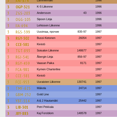
3
RNI-874
Lamminmäki
1996
3
OGP-321
K-S Liikenne
1996
3
ZGS-203
Andersson
43
1996
3
OGG-105
Sipoon Linja
1996
3
IIA-694
Lehtosen Liikenne
1996
3
RGS-599
Uusimaa, прочие
835-97
1997
3
RGY-502
Bussi-Ketonen
26054
1997
3
CCE-581
Kivistö
1997
3
TGT-893
Soisalon Liikenne
148677
1997
3
RGJ-541
Åbergin Linja
856-97
1997
3
RGY-459
Vaasan Paika
8171
1997
3
FCA-981
Kymen Charterline
1997
3
CCE-581
Kivistö
1997
3
FCE-953
Uuraisten Liikenne
130741
1997
3
TMF-625
Mäkela
24714
1997
3
GBM-252
Gold Line
1997
3
YBF-514
A & J Hautamäki
25442
1997
3
LIB-301
Petri Pekkala
1997
3
JBY-883
Kaj Forsblom
148578
1997