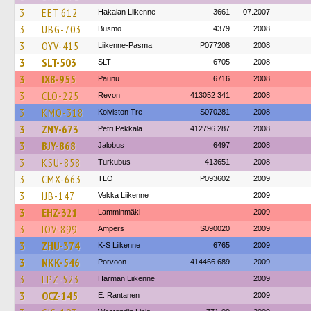
3
EET 612
Hakalan Liikenne
3661
07.2007
3
UBG-703
Busmo
4379
2008
3
OYV-415
Liikenne-Pasma
P077208
2008
3
SLT-503
SLT
6705
2008
3
IXB-955
Paunu
6716
2008
3
CLO-225
Revon
413052 341
2008
3
KMO-318
Koiviston Tre
S070281
2008
3
ZNY-673
Petri Pekkala
412796 287
2008
3
BJY-868
Jalobus
6497
2008
3
KSU-858
Turkubus
413651
2008
3
CMX-663
TLO
P093602
2009
3
IJB-147
Vekka Liikenne
2009
3
EHZ-321
Lamminmäki
2009
3
IOV-899
Ampers
S090020
2009
3
ZHU-374
K-S Liikenne
6765
2009
3
NKK-546
Porvoon
414466 689
2009
3
LPZ-523
Härmän Liikenne
2009
3
OCZ-145
E. Rantanen
2009