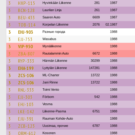
3
HXP-115
Hyvinkään Liikenne
281
1987
3
BCN-128
Laurilan Linja
261
1987
3
BEU-433
Saaren Auto
6609
1987
3
TOB-114
Korpelan Liikenne
2076
02.1987
3
EHJ-903
Разные города
1988
3
EJJ-753
Wasabus
1988
3
VIP-950
Mynäliikenne
1988
3
ZBA-807
Rautalammin Auto
6672
1988
3
RYP-333
Härmän Liikenne
30299
1988
3
EHA-199
Lyttylän Liikenne
147281
1988
3
ZCS-106
ML-Charter
13722
1988
3
ZCS-106
Jani Rinne
13722
1988
3
RNL-333
Toimi Vento
1988
3
EJJ-303
Förbom
542
1988
3
EHJ-103
Vesma
1988
3
LKE-142
Liikenne-Pasma
6751
1988
3
EJU-391
Rauman Kohde-Auto
1988
3
ZCB-123
Uusimaa, прочие
6787
1988
3
ORM-612
Kosonen
1988