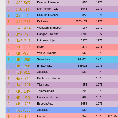
3
OER-503
Kainuun Liikenne
853
1971
3
SCC-313
Nurmeksen Auto
3041
1971
3
OSU-23
Kainuun Liikenne
853
1971
3
OAC-265
Kyllonen
2253 / 72
1972
3
TAE-424
Wendelin Transport
187
1972
3
UYH-78
Hangon Liikenne
1208
1972
3
HAS-215
Hämeen Linja
3373
1972
3
OAE-603
Mörö
274
1973
3
ABS-951
Vekka Liikenne
3660
1973
3
UBC-290
Savonlinja
145026
1973
3
UBC-290
ETELA-SLL
145026
1973
3
REN-911
Autolinjat
3553
1973
3
HAS-549
Kauhavan Liikenne
1973
3
UAN-261
Tidstrand
355
1973
3
ABC-149
Tammelundin
2292
1973
3
HBL-910
Forssan Liikenne
3480
1973
3
ABH-203
Espoon Auto
3658
1973
3
RAO-808
Autolinjat
3553
1973
3
TBE-103
Förbom
342
1973
11.1987