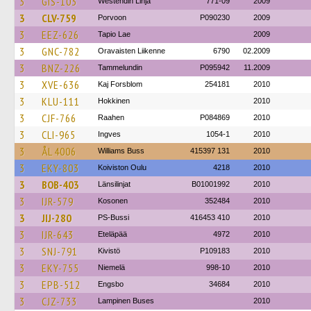
3
GIS-103
Westendin Linja
771-09
2009
3
CLV-759
Porvoon
P090230
2009
3
EEZ-626
Tapio Lae
2009
3
GNC-782
Oravaisten Liikenne
6790
02.2009
3
BNZ-226
Tammelundin
P095942
11.2009
3
XVE-636
Kaj Forsblom
254181
2010
3
KLU-111
Hokkinen
2010
3
CJF-766
Raahen
P084869
2010
3
CLI-965
Ingves
1054-1
2010
3
ÅL 4006
Williams Buss
415397 131
2010
3
EKY-803
Koiviston Oulu
4218
2010
3
BOB-403
Länsilinjat
B01001992
2010
3
IJR-579
Kosonen
352484
2010
3
JIJ-280
PS-Bussi
416453 410
2010
3
IJR-643
Eteläpää
4972
2010
3
SNJ-791
Kivistö
P109183
2010
3
EKY-755
Niemelä
998-10
2010
3
EPB-512
Engsbo
34684
2010
3
CJZ-733
Lampinen Buses
2010