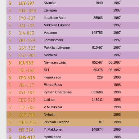
3
LEY-597
Kivimäki
1940
1997
3
MFH-989
Eteläpää
1997
3
SYO-807
Ikaalisten Auto
85963
1997
3
UAI-703
Mikkolan Liikenne
1997
3
BIA-883
Vesanen
148783
1997
3
YBL-559
Lamminmäki
1997
3
GBY-323
Pukkilan Liikenne
810-97
1997
3
KGZ-903
Nevakivi
1997
3
JCA-965
Niemisen Linjat
852-97
06.1997
3
FKL-166
SLT
50375
06.1997
3
CFG-315
Henriksson
229
1998
3
VIB-127
EkmanBuss
1998
3
XYJ-384
Kymen Charterline
833688
1998
3
EEZ-525
Laitinen
148911
1998
3
TIZ-580
V-M Mikkola
1998
3
CCP-798
Nyholm
1998
3
MHF-203
Pekolan Liikenne
81
1998
3
EIS-326
Y. Makkonen
148974
1998
3
CHS-917
Henriksson
1998