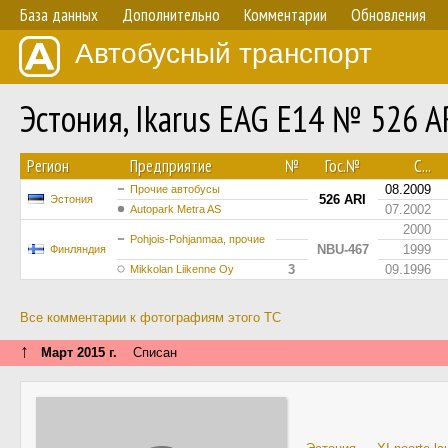
База данных
Дополнительно
Комментарии
Обновления
Автобусный транспорт
Эстония, Ikarus EAG E14 № 526 A
Регион
Предприятие
№
Гос.№
С...
08.2009
Прочие автобусы
526 ARI
Эстония
07.2002
Autopark Metra AS
2000
Pohjois-Pohjanmaa, прочие
NBU-467
1999
Финляндия
3
09.1996
Mikkolan Liikenne Oy
Все комментарии к фотографиям этого ТС
↑
Март 2015 г.
Списан