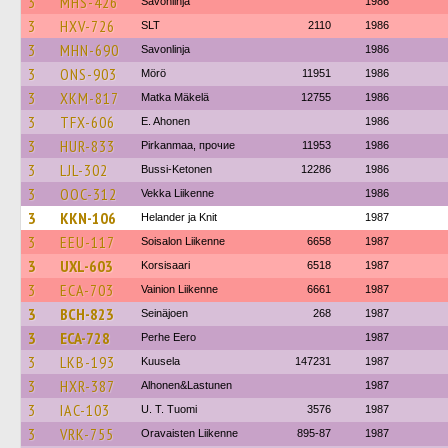
3
MHS-426
Savonlinja
1986
3
HXV-726
SLT
2110
1986
3
MHN-690
Savonlinja
1986
3
ONS-903
Mörö
11951
1986
3
XKM-817
Matka Mäkelä
12755
1986
3
TFX-606
E. Ahonen
1986
3
HUR-833
Pirkanmaa, прочие
11953
1986
3
LJL-302
Bussi-Ketonen
12286
1986
3
OOC-312
Vekka Liikenne
1986
3
KKN-106
Helander ja Knit
1987
3
EEU-117
Soisalon Liikenne
6658
1987
3
UXL-603
Korsisaari
6518
1987
3
ECA-703
Vainion Liikenne
6661
1987
3
BCH-823
Seinäjoen
268
1987
3
ECA-728
Perhe Eero
1987
3
LKB-193
Kuusela
147231
1987
3
HXR-387
Alhonen&Lastunen
1987
3
IAC-103
U. T. Tuomi
3576
1987
3
VRK-755
Oravaisten Liikenne
895-87
1987