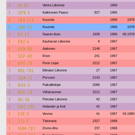
3
IH-30
Vekka Liikenne
1966
3
OPX-5
Kaikkonen Paavo
827
1966
3
LBX-176
Kuusela
1966
1978
3
LHH-25
Kuusela
1966
1978
3
BY-12
Saaren Auto
1928
1966
09.1978
3
ERZ-6
Kauhavan Liikenne
9
1967
3
UPX-90
Aaltonen
2146
1967
3
SEP-40
Enon
241
1967
3
BPE-78
Porin Linjat
2212
1967
3
RBL-781
Elimäen Liikenne
27
1967
3
ZAA-71
Porvoon
2143
1967
3
BHS-3
Paikallislinjat
2086
1967
3
BPE-78
Vähärauman
2212
1967
3
IKI-36
Pekolan Liikenne
42
1967
3
OBC-503
Helander ja Knit
42
1967
3
EVF-3
Vesma
41
1967
04.1980
3
ZCJ-3
Tidstrand
2327
1968
3
VHM-783
Osmo Aho
237
1968