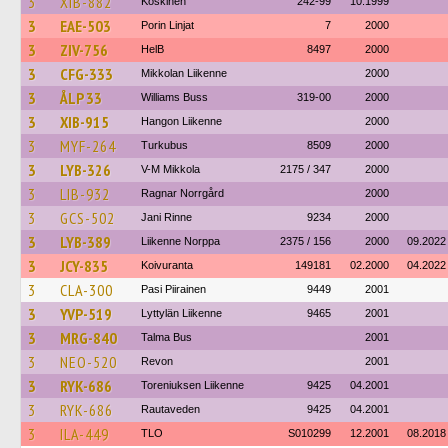
3
XIB-882
Koskinen
242-99
10.1999
3
EAE-503
Porin Linjat
7
2000
3
ZIV-756
HelB
8497
2000
3
CFG-333
Mikkolan Liikenne
2000
3
ÅLP 33
Williams Buss
319-00
2000
3
XIB-915
Hangon Liikenne
2000
3
MYF-264
Turkubus
8509
2000
3
LYB-326
V-M Mikkola
2175 / 347
2000
3
LIB-932
Ragnar Norrgård
2000
3
GCS-502
Jani Rinne
9234
2000
3
LYB-389
Liikenne Norppa
2375 / 156
2000
09.2022
3
JCY-835
Koivuranta
149181
02.2000
04.2022
3
CLA-300
Pasi Piirainen
9449
2001
3
YVP-519
Lyttylän Liikenne
9465
2001
3
MRG-840
Talma Bus
2001
3
NEO-520
Revon
2001
3
RYK-686
Toreniuksen Liikenne
9425
04.2001
3
RYK-686
Rautaveden
9425
04.2001
3
ILA-449
TLO
S010299
12.2001
08.2018