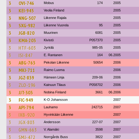
3
OVI-746
Mobus
174
2005
3
KEI-945
Veolia Finland
2005
3
NNG-507
Liikenne Rajala
2005
3
SXG-982
Liikenne Vuorela
95
2005
3
JGB-820
Muurinen
6081
2005
3
KMA-203
Kivistö
P057370
2005
3
HTF-603
Jyrkilä
985-05
2005
3
ISI-847
E. Rantanen
164
06.2005
3
ABG-763
Pekolan Liikenne
50654
2006
3
MKI-711
Raimo Luoma
2006
3
JGZ-839
Hämeen Linja
209-06
2006
3
ZLO-196
Kainuun Tilaus
P058702
2006
3
JJT-303
Nobina Finland
3661
06.2006
3
FIC-949
K-O Johansson
2007
3
API-794
Lauhamo
242715
2007
3
IXB-920
Hyvinkään Liikenne
2007
3
JGX-803
Andersson
227-07
2007
3
GMN-663
V. Alamäki
3598
2007
3
SMJ-472
Norrgårds Buss
3822
2007