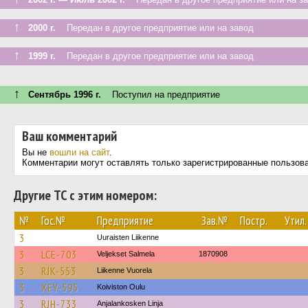
↑
2000 г.
Передан в другое предприятие или на завод
↑
1999 г.
Передан в другое предприятие или на завод
↑
Сентябрь 1996 г.
Поступил на предприятие
Ваш комментарий
Вы не
вошли на сайт
.
Комментарии могут оставлять только зарегистрированные пользов
Другие ТС с этим номером:
№
Гос.№
Предприятие
Зав.№
Постр.
Утил.
3
Uuraisten Liikenne
3
LCE-703
Veljekset Salmela
1870908
3
RJK-553
Liikenne Vuorela
3
XEY-595
Koiviston Oulu
3
RJH-733
Anjalankosken Linja