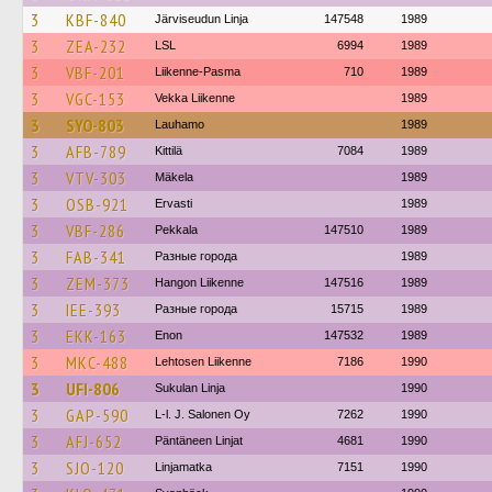
3
KBF-840
Järviseudun Linja
147548
1989
3
ZEA-232
LSL
6994
1989
3
VBF-201
Liikenne-Pasma
710
1989
3
VGC-153
Vekka Liikenne
1989
3
SYO-803
Lauhamo
1989
3
AFB-789
Kittilä
7084
1989
3
VTV-303
Mäkela
1989
3
OSB-921
Ervasti
1989
3
VBF-286
Pekkala
147510
1989
3
FAB-341
Разные города
1989
3
ZEM-373
Hangon Liikenne
147516
1989
3
IEE-393
Разные города
15715
1989
3
EKK-163
Enon
147532
1989
3
MKC-488
Lehtosen Liikenne
7186
1990
3
UFI-806
Sukulan Linja
1990
3
GAP-590
L-l. J. Salonen Oy
7262
1990
3
AFJ-652
Päntäneen Linjat
4681
1990
3
SJO-120
Linjamatka
7151
1990