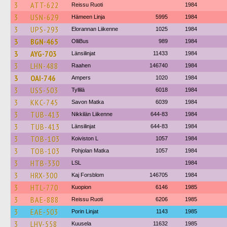
3
ATT-622
Reissu Ruoti
1984
3
USN-629
Hämeen Linja
5995
1984
3
UPS-293
Elorannan Liikenne
1025
1984
3
BGN-465
OlliBus
989
1984
3
AYG-703
Länsilinjat
11433
1984
3
LHN-488
Raahen
146740
1984
3
OAI-746
Ampers
1020
1984
3
USS-503
Tyllilä
6018
1984
3
KKC-745
Savon Matka
6039
1984
3
TUB-413
Nikkilän Liikenne
644-83
1984
3
TUB-413
Länsilinjat
644-83
1984
3
TOB-103
Koiviston L
1057
1984
3
TOB-103
Pohjolan Matka
1057
1984
3
HTB-330
LSL
1984
3
HRX-300
Kaj Forsblom
146705
1984
3
HTL-770
Kuopion
6146
1985
3
BAE-888
Reissu Ruoti
6206
1985
3
EAE-503
Porin Linjat
1143
1985
3
LHV-558
Kuusela
11632
1985