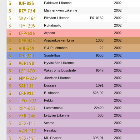
3
IUF-883
Pakkalan Liikenne
2002
3
KCY-754
Mannerkiven Liikenne
2002
3
SKA-864
Elimäen Liikenne
P010162
2002
3
FJM-295
Rukahuolto
2002
3
CFP-616
Arpeco
2002
3
NEV-443
Anjalankosken Linja
1368
2002
3
AHI-359
S & P Lehtonen
22
2002
3
CHJ-211
Sundellbus
9555
2002
3
VBI-198
Hyvinkään Liikenne
2002
3
LEF-470
Wikströms Busstrafik
9547
2002
3
MMF-829
Järvisen Liikenne
2002
3
SAI-111
Bussari
1091
2002
3
CFJ-911
E. Ahonen
528-02
2002
3
TYO-593
Pekki
2002
3
RBY-663
Lamminmäki
22420
2002
3
VXR-246
Lyttylän Liikenne
585
2002
3
GEX-112
Vesma
2002
3
AZN-712
Nevakivi
2002
3
NEX-356
ML-Charter
395-01
2002