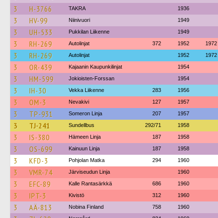
3
H-3766
TAKRA
1936
3
HV-99
Niinivuori
1949
3
UH-533
Pukkilan Liikenne
1949
3
RH-269
Autolinjat
372
1952
1972
3
RH-269
Autolinjat
1952
1972
3
OR-439
Kajaanin Kaupunkilinjat
1954
3
HM-599
Jokioisten-Forssan
1954
3
IH-30
Vekka Liikenne
283
1956
3
OM-3
Nevakivi
127
1957
3
TP-931
Someron Linja
207
1957
3
TJ-241
Sundellbus
292/71
1958
3
IS-380
Hämeen Linja
187
1958
3
OS-699
Kainuun Linja
187
1958
3
KFD-3
Pohjolan Matka
294
1960
3
VMR-74
Järviseudun Linja
1960
3
EFC-89
Kalle Rantasärkkä
686
1960
3
IPT-3
Kivistö
312
1960
3
AÄ-813
Nobina Finland
758
1960