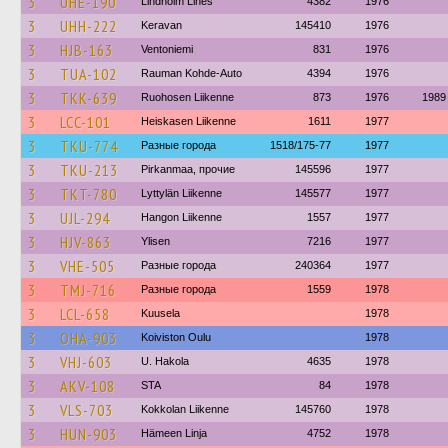
3
UHE-190
Lindholm Lines
4382
1976
3
UHH-222
Keravan
145410
1976
3
HJB-163
Ventoniemi
831
1976
3
TUA-102
Rauman Kohde-Auto
4394
1976
3
TKK-639
Ruohosen Liikenne
873
1976
1989
3
LCC-101
Heiskasen Liikenne
1611
1977
3
TKU-774
Разные города
1518/175-77
1977
3
TKU-213
Pirkanmaa, прочие
145596
1977
3
TKT-780
Lyttylän Liikenne
145577
1977
3
UJL-294
Hangon Liikenne
1557
1977
3
HJV-863
Ylisen
7216
1977
3
VHE-505
Разные города
240364
1977
3
TMJ-716
Разные города
1559
1978
3
LCL-658
Kuusela
1978
3
OHA-903
Koiviston Oulu
1978
3
VHJ-603
U. Hakola
4635
1978
3
AKV-108
STA
84
1978
3
VLS-703
Kokkolan Liikenne
145760
1978
3
HUN-903
Hämeen Linja
4752
1978