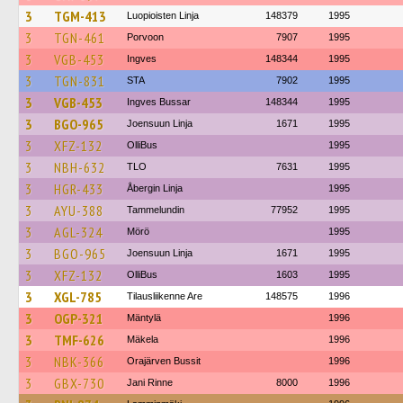
3
TGM-413
Luopioisten Linja
148379
1995
3
TGN-461
Porvoon
7907
1995
3
VGB-453
Ingves
148344
1995
3
TGN-831
STA
7902
1995
3
VGB-453
Ingves Bussar
148344
1995
3
BGO-965
Joensuun Linja
1671
1995
3
XFZ-132
OlliBus
1995
3
NBH-632
TLO
7631
1995
3
HGR-433
Åbergin Linja
1995
3
AYU-388
Tammelundin
77952
1995
3
AGL-324
Mörö
1995
3
BGO-965
Joensuun Linja
1671
1995
3
XFZ-132
OlliBus
1603
1995
3
XGL-785
Tilausliikenne Are
148575
1996
3
OGP-321
Mäntylä
1996
3
TMF-626
Mäkela
1996
3
NBK-366
Orajärven Bussit
1996
3
GBX-730
Jani Rinne
8000
1996