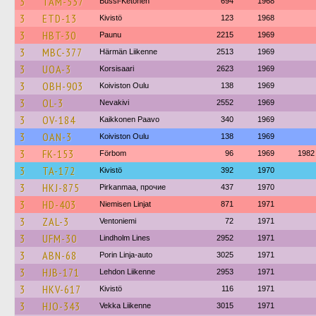
3
TAM-537
Bussi-Ketonen
694
1968
3
ETD-13
Kivistö
123
1968
3
HBT-30
Paunu
2215
1969
3
MBC-377
Härmän Liikenne
2513
1969
3
UOA-3
Korsisaari
2623
1969
3
OBH-903
Koiviston Oulu
138
1969
3
OL-3
Nevakivi
2552
1969
3
OV-184
Kaikkonen Paavo
340
1969
3
OAN-3
Koiviston Oulu
138
1969
3
FK-153
Förbom
96
1969
1982
3
TA-172
Kivistö
392
1970
3
HKJ-875
Pirkanmaa, прочие
437
1970
3
HD-403
Niemisen Linjat
871
1971
3
ZAL-3
Ventoniemi
72
1971
3
UFM-30
Lindholm Lines
2952
1971
3
ABN-68
Porin Linja-auto
3025
1971
3
HJB-171
Lehdon Liikenne
2953
1971
3
HKV-617
Kivistö
116
1971
3
HJO-343
Vekka Liikenne
3015
1971