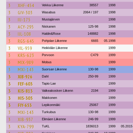
3
XHF-454
Vekka Liikenne
38557
1998
3
GIV-303
Wasabus
2064 / 197
1998
3
IIJ-175
Mustajärven
1998
3
ACY-295
Niskanen
125-98
1998
3
IJL-108
Haldin&Rose
148882
1998
3
RGS-645
Pohjolan Liikenne
6665
05.1998
3
VIL-959
Heikkilän Liikenne
1999
3
KRS-623
Porvoon
C479
1999
3
MIX-989
Mobus
1999
3
MXI-143
Suorsan Liikenne
130-98
1999
3
XIB-926
Dahl
250-99
1999
3
FEF-603
Tapio Lae
1999
3
KIS-813
Valkeakosken Liikenn
2194
1999
3
HIS-305
Makkonen
1999
3
FIY-653
Lepikonmäki
25067
1999
3
MXI-143
Turkubus
130-98
1999
3
XIB-937
Elimäen Liikenne
246-99
1999
3
KYA-799
TuKL
1836013
1999
05.2015