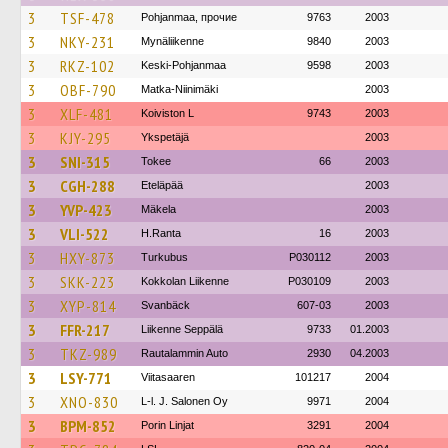
3
TSF-478
Pohjanmaa, прочие
9763
2003
3
NKY-231
Mynäliikenne
9840
2003
3
RKZ-102
Keski-Pohjanmaa
9598
2003
3
OBF-790
Matka-Niinimäki
2003
3
XLF-481
Koiviston L
9743
2003
3
KJY-295
Ykspetäjä
2003
3
SNI-315
Tokee
66
2003
3
CGH-288
Eteläpää
2003
3
YVP-423
Mäkela
2003
3
VLI-522
H.Ranta
16
2003
3
HXY-873
Turkubus
P030112
2003
3
SKK-223
Kokkolan Liikenne
P030109
2003
3
XYP-814
Svanbäck
607-03
2003
3
FFR-217
Liikenne Seppälä
9733
01.2003
3
TKZ-989
Rautalammin Auto
2930
04.2003
3
LSY-771
Viitasaaren
101217
2004
3
XNO-830
L-l. J. Salonen Oy
9971
2004
3
BPM-852
Porin Linjat
3291
2004