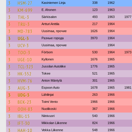
3
HSM-27
Kasiniemen Linja
338
1962
3
KM-699
E. Ahonen
123
1963
3
THL-3
Särkisalon
493
1963
1977
3
TRU-3
Artturi Anttila
217
1964
3
MD-783
Uusimaa, прочие
1626
1964
3
UGL-3
Разные города
3970
1964
3
UCV-3
Uusimaa, прочие
1964
3
TOO-3
Förbom
530
1964
1973
3
UGE-10
Kyllonen
1676
1965
3
TCL-323
Jussilan Autoliike
1776
1965
3
HK-552
Tokee
521
1965
3
HVM-76
Anton Mäntylä
301
1965
3
AUG-3
Espoon Auto
1678
1965
1981
3
UDG-3
Lähilinjat
263
1966
3
BEK-23
Toimi Vento
1966
1966
3
OOH-83
Nuolikoski
367
1966
3
IBL-15
Niinivuori
540
1966
3
IFT-30
Mikkolan Liikenne
824
1966
3
HAH-10
Vekka Liikenne
548
1966