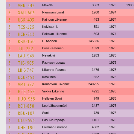
3
VHN-447
Mäkela
3563
1973
1998
3
XAU-606
Niemisen Linjat
1200
1974
3
UBR-403
Kainuun Liikenne
483
1974
3
TCS-125
Koiviston L
511
1974
3
HCN-213
Pekolan Liikenne
503
1974
3
KBK-130
E. Ahonen
145336
1975
3
TJL-242
Bussi-Ketonen
1329
1975
3
LAU-945
Nevakivi
1283
1975
3
TJB-903
Разные города
1975
3
LBK-747
Liikenne-Pasma
1476
1975
3
UCU-353
Koskinen
652
1975
3
VMJ-352
Kauhavan Liikenne
240255
1976
3
HTE-153
Vekka Liikenne
4291
1976
3
HUO-935
Hellsten Soini
749
1976
3
RCH-838
Leo Lähteenmäki
1437
1976
3
RBU-107
Suni
739
1976
3
OCU-593
Разные города
1401
1976
3
UHE-190
Loimaan Liikenne
4382
1976