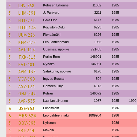
3
LHV-558
Ketosen Liikenne
11632
1985
3
LHM-691
J. Punkero
3211
1985
3
HTL-771
Gold Line
6147
1985
3
UTU-143
Koiviston Oulu
6223
1985
3
UUV-226
Pieksämäki
6296
1985
3
KFM-472
Leo Lähteenmäki
1065
1985
3
AVT-114
Uusimaa, прочие
721-85
1985
3
TXK-513
Perhe Eero
146901
1985
3
EAT-381
Nyholm
146951
1985
3
AVM-135
Satakunta, прочие
6178
1985
3
VKV-690
Ingves Bussar
504
1985
3
ASV-123
Hämeen Linja
6113
1985
3
ONA-842
Kutilan
146672
1985
3
AVP-533
Laurilan Liikenne
1087
1985
1999
3
USE-953
Lundström
1986
3
MHS-324
Leo Lähteenmäki
1809984
1986
3
OOV-593
Kyllonen
1986
3
EBJ-244
Mäkela
1986