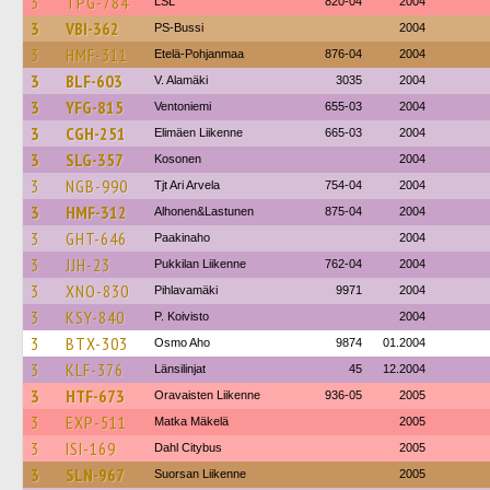
3
TPG-784
LSL
820-04
2004
3
VBI-362
PS-Bussi
2004
3
HMF-311
Etelä-Pohjanmaa
876-04
2004
3
BLF-603
V. Alamäki
3035
2004
3
YFG-815
Ventoniemi
655-03
2004
3
CGH-251
Elimäen Liikenne
665-03
2004
3
SLG-357
Kosonen
2004
3
NGB-990
Tjt Ari Arvela
754-04
2004
3
HMF-312
Alhonen&Lastunen
875-04
2004
3
GHT-646
Paakinaho
2004
3
JJH-23
Pukkilan Liikenne
762-04
2004
3
XNO-830
Pihlavamäki
9971
2004
3
KSY-840
P. Koivisto
2004
3
BTX-303
Osmo Aho
9874
01.2004
3
KLF-376
Länsilinjat
45
12.2004
3
HTF-673
Oravaisten Liikenne
936-05
2005
3
EXP-511
Matka Mäkelä
2005
3
ISI-169
Dahl Citybus
2005
3
SLN-967
Suorsan Liikenne
2005