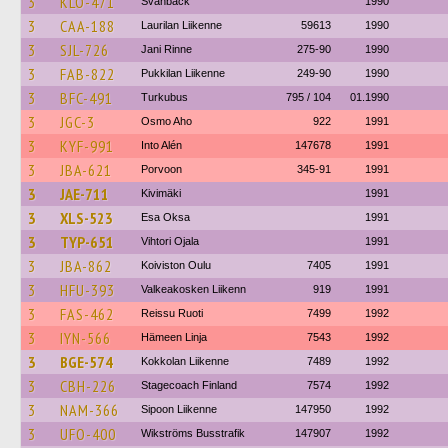
3
KLO-471
Svanbäck
1990
3
CAA-188
Laurilan Liikenne
59613
1990
3
SJL-726
Jani Rinne
275-90
1990
3
FAB-822
Pukkilan Liikenne
249-90
1990
3
BFC-491
Turkubus
795 / 104
01.1990
3
JGC-3
Osmo Aho
922
1991
3
KYF-991
Into Alén
147678
1991
3
JBA-621
Porvoon
345-91
1991
3
JAE-711
Kivimäki
1991
3
XLS-523
Esa Oksa
1991
3
TYP-651
Vihtori Ojala
1991
3
JBA-862
Koiviston Oulu
7405
1991
3
HFU-393
Valkeakosken Liikenn
919
1991
3
FAS-462
Reissu Ruoti
7499
1992
3
IYN-566
Hämeen Linja
7543
1992
3
BGE-574
Kokkolan Liikenne
7489
1992
3
CBH-226
Stagecoach Finland
7574
1992
3
NAM-366
Sipoon Liikenne
147950
1992
3
UFO-400
Wikströms Busstrafik
147907
1992