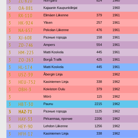
3
ZL-620
Norrgård
824
1960
3
OÄ-881
Kajaanin Kaupunkilinjat
1960
3
RX-110
Elimäen Liikenne
379
1961
3
HK-924
Ylisen
257
1961
3
NA-657
Pekolan Liikenne
476
1961
3
XJ-608
Разные города
158
1961
3
ZD-746
Ampers
554
1961
3
HM-225
Matti Koskela
445
1961
3
ZO-263
Borgå Trafik
425
1961
3
HL-174
Matti Koskela
445
1961
3
USZ-39
Åbergin Linja
1962
3
HEU-752
Kasiniemen Linja
338
1962
3
OBH-3
Koiviston Oulu
379
1962
3
Mörö
115
1962
3
HBT-30
Paunu
2215
1962
3
HAZ-71
Разные города
1125
1962
3
HAY-33
Pirkanmaa, прочие
2206
1962
3
HEY-90
Lehdon Liikenne
1256
1962
3
HFH-12
Kasiniemen Linja
338
1962