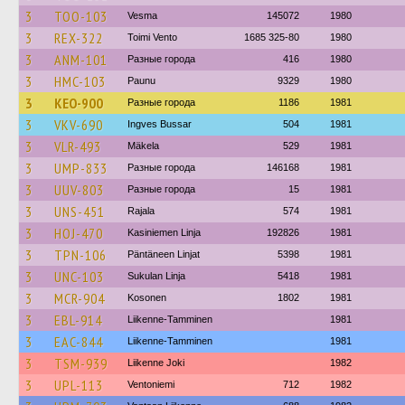
3
TOO-103
Vesma
145072
1980
3
REX-322
Toimi Vento
1685 325-80
1980
3
ANM-101
Разные города
416
1980
3
HMC-103
Paunu
9329
1980
3
KEO-900
Разные города
1186
1981
3
VKV-690
Ingves Bussar
504
1981
3
VLR-493
Mäkela
529
1981
3
UMP-833
Разные города
146168
1981
3
UUV-803
Разные города
15
1981
3
UNS-451
Rajala
574
1981
3
HOJ-470
Kasiniemen Linja
192826
1981
3
TPN-106
Päntäneen Linjat
5398
1981
3
UNC-103
Sukulan Linja
5418
1981
3
MCR-904
Kosonen
1802
1981
3
EBL-914
Liikenne-Tamminen
1981
3
EAC-844
Liikenne-Tamminen
1981
3
TSM-939
Liikenne Joki
1982
3
UPL-113
Ventoniemi
712
1982