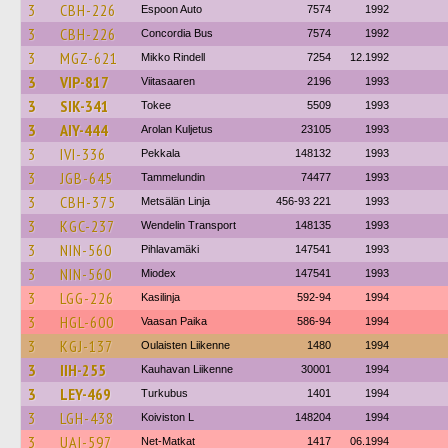
3
CBH-226
Espoon Auto
7574
1992
3
CBH-226
Concordia Bus
7574
1992
3
MGZ-621
Mikko Rindell
7254
12.1992
3
VIP-817
Viitasaaren
2196
1993
3
SIK-341
Tokee
5509
1993
3
AIY-444
Arolan Kuljetus
23105
1993
3
IVI-336
Pekkala
148132
1993
3
JGB-645
Tammelundin
74477
1993
3
CBH-375
Metsälän Linja
456-93 221
1993
3
KGC-237
Wendelin Transport
148135
1993
3
NIN-560
Pihlavamäki
147541
1993
3
NIN-560
Miodex
147541
1993
3
LGG-226
Kasilinja
592-94
1994
3
HGL-600
Vaasan Paika
586-94
1994
3
KGJ-137
Oulaisten Liikenne
1480
1994
3
IIH-255
Kauhavan Liikenne
30001
1994
3
LEY-469
Turkubus
1401
1994
3
LGH-438
Koiviston L
148204
1994
3
UAI-597
Net-Matkat
1417
06.1994