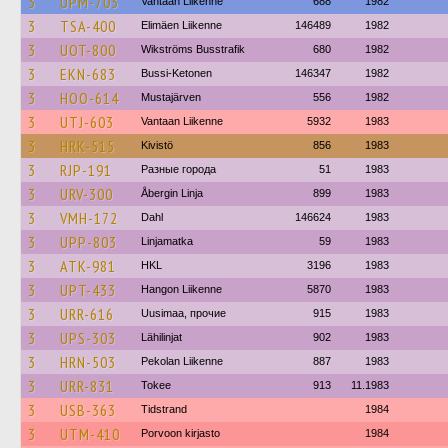
3
UPM-703
Vantaan Liikenne
688
1982
3
TSA-400
Elimäen Liikenne
146489
1982
3
UOT-800
Wikströms Busstrafik
680
1982
3
EKN-683
Bussi-Ketonen
146347
1982
3
HOO-614
Mustajärven
556
1982
3
UTJ-603
Vantaan Liikenne
5932
1983
3
HRK-515
Kivistö
856
1983
3
RJP-191
Разные города
51
1983
3
URV-300
Åbergin Linja
899
1983
3
VMH-172
Dahl
146624
1983
3
UPP-803
Linjamatka
59
1983
3
ATK-981
HKL
3196
1983
3
UPT-433
Hangon Liikenne
5870
1983
3
URR-616
Uusimaa, прочие
915
1983
3
UPS-303
Lähilinjat
902
1983
3
HRN-503
Pekolan Liikenne
887
1983
3
URR-831
Tokee
913
11.1983
3
USB-363
Tidstrand
1984
3
UTM-410
Porvoon kirjasto
1984