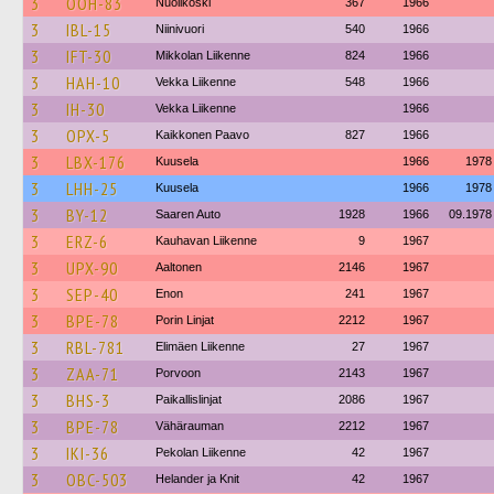
3
OOH-83
Nuolikoski
367
1966
3
IBL-15
Niinivuori
540
1966
3
IFT-30
Mikkolan Liikenne
824
1966
3
HAH-10
Vekka Liikenne
548
1966
3
IH-30
Vekka Liikenne
1966
3
OPX-5
Kaikkonen Paavo
827
1966
3
LBX-176
Kuusela
1966
1978
3
LHH-25
Kuusela
1966
1978
3
BY-12
Saaren Auto
1928
1966
09.1978
3
ERZ-6
Kauhavan Liikenne
9
1967
3
UPX-90
Aaltonen
2146
1967
3
SEP-40
Enon
241
1967
3
BPE-78
Porin Linjat
2212
1967
3
RBL-781
Elimäen Liikenne
27
1967
3
ZAA-71
Porvoon
2143
1967
3
BHS-3
Paikallislinjat
2086
1967
3
BPE-78
Vähärauman
2212
1967
3
IKI-36
Pekolan Liikenne
42
1967
3
OBC-503
Helander ja Knit
42
1967