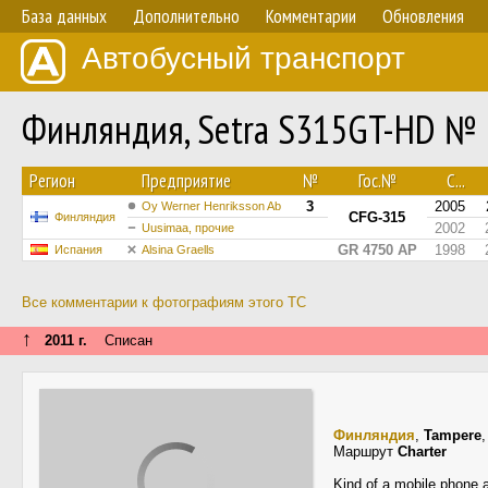
База данных
Дополнительно
Комментарии
Обновления
Автобусный транспорт
Финляндия, Setra S315GT-HD № 
Регион
Предприятие
№
Гос.№
С...
3
2005
Oy Werner Henriksson Ab
CFG-315
Финляндия
2002
Uusimaa, прочие
GR 4750 AP
1998
Испания
Alsina Graells
Все комментарии к фотографиям этого ТС
↑
2011 г.
Списан
Финляндия
,
Tampere
Маршрут
Charter
Kind of a mobile phone 