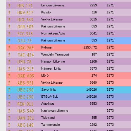
3
HJB-171
Lehdon Liikenne
2953
1971
3
HKV-617
Kivistö
116
1971
3
HJO-343
Vekka Liikenne
3015
1971
3
OER-503
Kainuun Liikenne
853
1971
3
SCC-313
Nurmeksen Auto
3041
1971
3
OSU-23
Kainuun Liikenne
853
1971
3
OAC-265
Kyllonen
2253 / 72
1972
3
TAE-424
Wendelin Transport
187
1972
3
UYH-78
Hangon Liikenne
1208
1972
3
HAS-215
Hämeen Linja
3373
1972
3
OAE-603
Mörö
274
1973
3
ABS-951
Vekka Liikenne
3660
1973
3
UBC-290
Savonlinja
145026
1973
3
UBC-290
ETELA-SLL
145026
1973
3
REN-911
Autolinjat
3553
1973
3
HAS-549
Kauhavan Liikenne
1973
3
UAN-261
Tidstrand
355
1973
3
ABC-149
Tammelundin
2292
1973