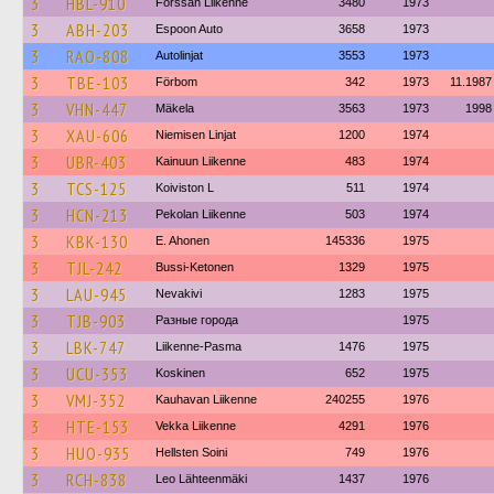
3
HBL-910
Forssan Liikenne
3480
1973
3
ABH-203
Espoon Auto
3658
1973
3
RAO-808
Autolinjat
3553
1973
3
TBE-103
Förbom
342
1973
11.1987
3
VHN-447
Mäkela
3563
1973
1998
3
XAU-606
Niemisen Linjat
1200
1974
3
UBR-403
Kainuun Liikenne
483
1974
3
TCS-125
Koiviston L
511
1974
3
HCN-213
Pekolan Liikenne
503
1974
3
KBK-130
E. Ahonen
145336
1975
3
TJL-242
Bussi-Ketonen
1329
1975
3
LAU-945
Nevakivi
1283
1975
3
TJB-903
Разные города
1975
3
LBK-747
Liikenne-Pasma
1476
1975
3
UCU-353
Koskinen
652
1975
3
VMJ-352
Kauhavan Liikenne
240255
1976
3
HTE-153
Vekka Liikenne
4291
1976
3
HUO-935
Hellsten Soini
749
1976
3
RCH-838
Leo Lähteenmäki
1437
1976