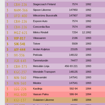
3
CBH-226
Stagecoach Finland
7574
1992
3
NAM-366
Sipoon Liikenne
147950
1992
3
UFO-400
Wikströms Busstrafik
147907
1992
3
CBH-226
Espoon Auto
7574
1992
3
CBH-226
Concordia Bus
7574
1992
3
MGZ-621
Mikko Rindell
7254
12.1992
3
VIP-817
Viitasaaren
2196
1993
3
SIK-341
Tokee
5509
1993
3
AIY-444
Arolan Kuljetus
23105
1993
3
IVI-336
Pekkala
148132
1993
3
JGB-645
Tammelundin
74477
1993
3
CBH-375
Metsälän Linja
456-93 221
1993
3
KGC-237
Wendelin Transport
148135
1993
3
NIN-560
Pihlavamäki
147541
1993
3
NIN-560
Miodex
147541
1993
3
LGG-226
Kasilinja
592-94
1994
3
HGL-600
Vaasan Paika
586-94
1994
3
KGJ-137
Oulaisten Liikenne
1480
1994