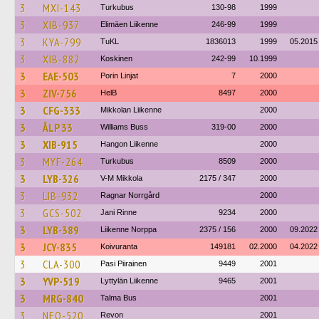
3
MXI-143
Turkubus
130-98
1999
3
XIB-937
Elimäen Liikenne
246-99
1999
3
KYA-799
TuKL
1836013
1999
05.2015
3
XIB-882
Koskinen
242-99
10.1999
3
EAE-503
Porin Linjat
7
2000
3
ZIV-756
HelB
8497
2000
3
CFG-333
Mikkolan Liikenne
2000
3
ÅLP 33
Williams Buss
319-00
2000
3
XIB-915
Hangon Liikenne
2000
3
MYF-264
Turkubus
8509
2000
3
LYB-326
V-M Mikkola
2175 / 347
2000
3
LIB-932
Ragnar Norrgård
2000
3
GCS-502
Jani Rinne
9234
2000
3
LYB-389
Liikenne Norppa
2375 / 156
2000
09.2022
3
JCY-835
Koivuranta
149181
02.2000
04.2022
3
CLA-300
Pasi Piirainen
9449
2001
3
YVP-519
Lyttylän Liikenne
9465
2001
3
MRG-840
Talma Bus
2001
3
NEO-520
Revon
2001