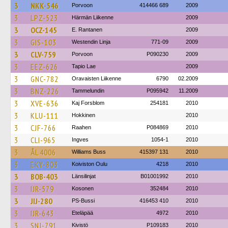
3
NKK-546
Porvoon
414466 689
2009
3
LPZ-523
Härmän Liikenne
2009
3
OCZ-145
E. Rantanen
2009
3
GIS-103
Westendin Linja
771-09
2009
3
CLV-759
Porvoon
P090230
2009
3
EEZ-626
Tapio Lae
2009
3
GNC-782
Oravaisten Liikenne
6790
02.2009
3
BNZ-226
Tammelundin
P095942
11.2009
3
XVE-636
Kaj Forsblom
254181
2010
3
KLU-111
Hokkinen
2010
3
CJF-766
Raahen
P084869
2010
3
CLI-965
Ingves
1054-1
2010
3
ÅL 4006
Williams Buss
415397 131
2010
3
EKY-803
Koiviston Oulu
4218
2010
3
BOB-403
Länsilinjat
B01001992
2010
3
IJR-579
Kosonen
352484
2010
3
JIJ-280
PS-Bussi
416453 410
2010
3
IJR-643
Eteläpää
4972
2010
3
SNJ-791
Kivistö
P109183
2010