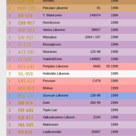
3
CCP-798
Nyholm
1998
3
MHF-203
Pekolan Liikenne
81
1998
3
EIS-326
Y. Makkonen
148974
1998
3
CHS-917
Henriksson
1998
3
XHF-454
Vekka Liikenne
38557
1998
3
GIV-303
Wasabus
2064 / 197
1998
3
IIJ-175
Mustajärven
1998
3
ACY-295
Niskanen
125-98
1998
3
IJL-108
Haldin&Rose
148882
1998
3
RGS-645
Pohjolan Liikenne
6665
05.1998
3
VIL-959
Heikkilän Liikenne
1999
3
KRS-623
Porvoon
C479
1999
3
MIX-989
Mobus
1999
3
MXI-143
Suorsan Liikenne
130-98
1999
3
XIB-926
Dahl
250-99
1999
3
FEF-603
Tapio Lae
1999
3
KIS-813
Valkeakosken Liikenn
2194
1999
3
HIS-305
Makkonen
1999
3
FIY-653
Lepikonmäki
25067
1999