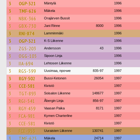
3
OGP-321
Mäntylä
1996
3
TMF-626
Mäkela
1996
3
NBK-366
Orajärven Bussit
1996
3
GBX-730
Jani Rinne
8000
1996
3
RNI-874
Lamminmäki
1996
3
OGP-321
K-S Liikenne
1996
3
ZGS-203
Andersson
43
1996
3
OGG-105
Sipoon Linja
1996
3
IIA-694
Lehtosen Liikenne
1996
3
RGS-599
Uusimaa, прочие
835-97
1997
3
RGY-502
Bussi-Ketonen
26054
1997
3
CCE-581
Kivistö
1997
3
TGT-893
Soisalon Liikenne
148677
1997
3
RGJ-541
Åbergin Linja
856-97
1997
3
RGY-459
Vaasan Paika
8171
1997
3
FCA-981
Kymen Charterline
1997
3
CCE-581
Kivistö
1997
3
FCE-953
Uuraisten Liikenne
130741
1997
3
TMF-625
Mäkela
24714
1997