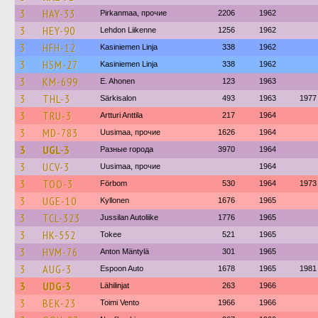
3
HAY-33
Pirkanmaa, прочие
2206
1962
3
HEY-90
Lehdon Liikenne
1256
1962
3
HFH-12
Kasiniemen Linja
338
1962
3
HSM-27
Kasiniemen Linja
338
1962
3
KM-699
E. Ahonen
123
1963
3
THL-3
Särkisalon
493
1963
1977
3
TRU-3
Artturi Anttila
217
1964
3
MD-783
Uusimaa, прочие
1626
1964
3
UGL-3
Разные города
3970
1964
3
UCV-3
Uusimaa, прочие
1964
3
TOO-3
Förbom
530
1964
1973
3
UGE-10
Kyllonen
1676
1965
3
TCL-323
Jussilan Autoliike
1776
1965
3
HK-552
Tokee
521
1965
3
HVM-76
Anton Mäntylä
301
1965
3
AUG-3
Espoon Auto
1678
1965
1981
3
UDG-3
Lähilinjat
263
1966
3
BEK-23
Toimi Vento
1966
1966