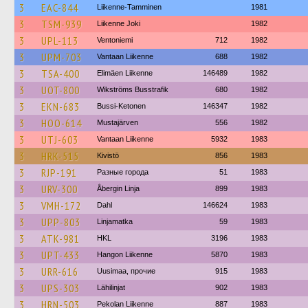
3
EAC-844
Liikenne-Tamminen
1981
3
TSM-939
Liikenne Joki
1982
3
UPL-113
Ventoniemi
712
1982
3
UPM-703
Vantaan Liikenne
688
1982
3
TSA-400
Elimäen Liikenne
146489
1982
3
UOT-800
Wikströms Busstrafik
680
1982
3
EKN-683
Bussi-Ketonen
146347
1982
3
HOO-614
Mustajärven
556
1982
3
UTJ-603
Vantaan Liikenne
5932
1983
3
HRK-515
Kivistö
856
1983
3
RJP-191
Разные города
51
1983
3
URV-300
Åbergin Linja
899
1983
3
VMH-172
Dahl
146624
1983
3
UPP-803
Linjamatka
59
1983
3
ATK-981
HKL
3196
1983
3
UPT-433
Hangon Liikenne
5870
1983
3
URR-616
Uusimaa, прочие
915
1983
3
UPS-303
Lähilinjat
902
1983
3
HRN-503
Pekolan Liikenne
887
1983