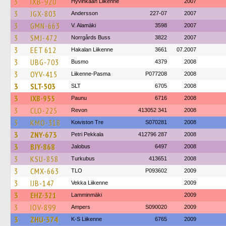
3
IXB-920
Hyvinkään Liikenne
2007
3
JGX-803
Andersson
227-07
2007
3
GMN-663
V. Alamäki
3598
2007
3
SMJ-472
Norrgårds Buss
3822
2007
3
EET 612
Hakalan Liikenne
3661
07.2007
3
UBG-703
Busmo
4379
2008
3
OYV-415
Liikenne-Pasma
P077208
2008
3
SLT-503
SLT
6705
2008
3
IXB-955
Paunu
6716
2008
3
CLO-225
Revon
413052 341
2008
3
KMO-318
Koiviston Tre
S070281
2008
3
ZNY-673
Petri Pekkala
412796 287
2008
3
BJY-868
Jalobus
6497
2008
3
KSU-858
Turkubus
413651
2008
3
CMX-663
TLO
P093602
2009
3
IJB-147
Vekka Liikenne
2009
3
EHZ-321
Lamminmäki
2009
3
IOV-899
Ampers
S090020
2009
3
ZHU-374
K-S Liikenne
6765
2009