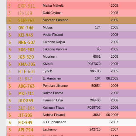
3
EXP-511
Matka Mäkelä
2005
3
ISI-169
Dahl Citybus
2005
3
SLN-967
Suorsan Liikenne
2005
3
OVI-746
Mobus
174
2005
3
KEI-945
Veolia Finland
2005
3
NNG-507
Liikenne Rajala
2005
3
SXG-982
Liikenne Vuorela
95
2005
3
JGB-820
Muurinen
6081
2005
3
KMA-203
Kivistö
P057370
2005
3
HTF-603
Jyrkilä
985-05
2005
3
ISI-847
E. Rantanen
164
06.2005
3
ABG-763
Pekolan Liikenne
50654
2006
3
MKI-711
Raimo Luoma
2006
3
JGZ-839
Hämeen Linja
209-06
2006
3
ZLO-196
Kainuun Tilaus
P058702
2006
3
JJT-303
Nobina Finland
3661
06.2006
3
FIC-949
K-O Johansson
2007
3
API-794
Lauhamo
242715
2007