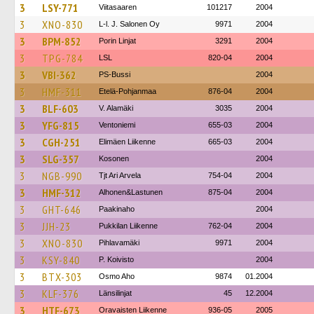
3
LSY-771
Viitasaaren
101217
2004
3
XNO-830
L-l. J. Salonen Oy
9971
2004
3
BPM-852
Porin Linjat
3291
2004
3
TPG-784
LSL
820-04
2004
3
VBI-362
PS-Bussi
2004
3
HMF-311
Etelä-Pohjanmaa
876-04
2004
3
BLF-603
V. Alamäki
3035
2004
3
YFG-815
Ventoniemi
655-03
2004
3
CGH-251
Elimäen Liikenne
665-03
2004
3
SLG-357
Kosonen
2004
3
NGB-990
Tjt Ari Arvela
754-04
2004
3
HMF-312
Alhonen&Lastunen
875-04
2004
3
GHT-646
Paakinaho
2004
3
JJH-23
Pukkilan Liikenne
762-04
2004
3
XNO-830
Pihlavamäki
9971
2004
3
KSY-840
P. Koivisto
2004
3
BTX-303
Osmo Aho
9874
01.2004
3
KLF-376
Länsilinjat
45
12.2004
3
HTF-673
Oravaisten Liikenne
936-05
2005