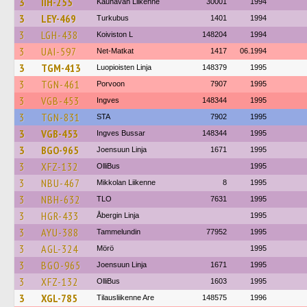
3
IIH-255
Kauhavan Liikenne
30001
1994
3
LEY-469
Turkubus
1401
1994
3
LGH-438
Koiviston L
148204
1994
3
UAI-597
Net-Matkat
1417
06.1994
3
TGM-413
Luopioisten Linja
148379
1995
3
TGN-461
Porvoon
7907
1995
3
VGB-453
Ingves
148344
1995
3
TGN-831
STA
7902
1995
3
VGB-453
Ingves Bussar
148344
1995
3
BGO-965
Joensuun Linja
1671
1995
3
XFZ-132
OlliBus
1995
3
NBU-467
Mikkolan Liikenne
8
1995
3
NBH-632
TLO
7631
1995
3
HGR-433
Åbergin Linja
1995
3
AYU-388
Tammelundin
77952
1995
3
AGL-324
Mörö
1995
3
BGO-965
Joensuun Linja
1671
1995
3
XFZ-132
OlliBus
1603
1995
3
XGL-785
Tilausliikenne Are
148575
1996