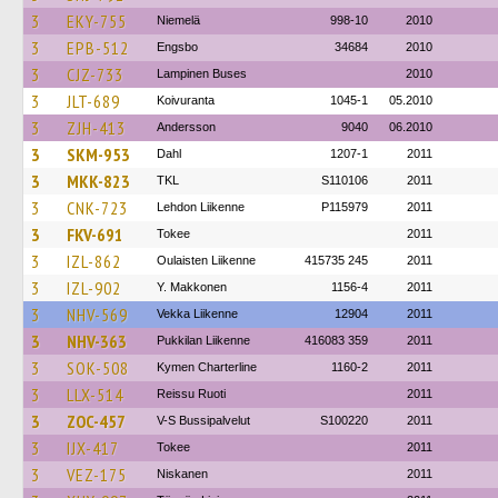
3
EKY-755
Niemelä
998-10
2010
3
EPB-512
Engsbo
34684
2010
3
CJZ-733
Lampinen Buses
2010
3
JLT-689
Koivuranta
1045-1
05.2010
3
ZJH-413
Andersson
9040
06.2010
3
SKM-953
Dahl
1207-1
2011
3
MKK-823
TKL
S110106
2011
3
CNK-723
Lehdon Liikenne
P115979
2011
3
FKV-691
Tokee
2011
3
IZL-862
Oulaisten Liikenne
415735 245
2011
3
IZL-902
Y. Makkonen
1156-4
2011
3
NHV-569
Vekka Liikenne
12904
2011
3
NHV-363
Pukkilan Liikenne
416083 359
2011
3
SOK-508
Kymen Charterline
1160-2
2011
3
LLX-514
Reissu Ruoti
2011
3
ZOC-457
V-S Bussipalvelut
S100220
2011
3
IJX-417
Tokee
2011
3
VEZ-175
Niskanen
2011