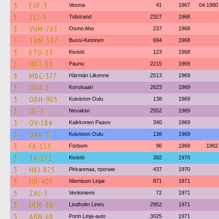
3
EVF-3
Vesma
41
1967
04.1980
3
ZCJ-3
Tidstrand
2327
1968
3
VHM-783
Osmo Aho
237
1968
3
TAM-537
Bussi-Ketonen
694
1968
3
ETD-13
Kivistö
123
1968
3
HBT-30
Paunu
2215
1969
3
MBC-377
Härmän Liikenne
2513
1969
3
UOA-3
Korsisaari
2623
1969
3
OBH-903
Koiviston Oulu
138
1969
3
OL-3
Nevakivi
2552
1969
3
OV-184
Kaikkonen Paavo
340
1969
3
OAN-3
Koiviston Oulu
138
1969
3
FK-153
Förbom
96
1969
1982
3
TA-172
Kivistö
392
1970
3
HKJ-875
Pirkanmaa, прочие
437
1970
3
HD-403
Niemisen Linjat
871
1971
3
ZAL-3
Ventoniemi
72
1971
3
UFM-30
Lindholm Lines
2952
1971
3
ABN-68
Porin Linja-auto
3025
1971