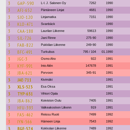
3
GAP-590
L-l. J. Salonen Oy
7262
1990
3
AFJ-652
Päntäneen Linjat
4681
1990
3
SJO-120
Linjamatka
7151
1990
3
KLO-471
Svanbäck
1990
3
CAA-188
Laurilan Liikenne
59613
1990
3
SJL-726
Jani Rinne
275-90
1990
3
FAB-822
Pukkilan Liikenne
249-90
1990
3
BFC-491
Turkubus
795 / 104
01.1990
3
JGC-3
Osmo Aho
922
1991
3
KYF-991
Into Alén
147678
1991
3
JBA-621
Porvoon
345-91
1991
3
JAE-711
Kivimäki
1991
3
XLS-523
Esa Oksa
1991
3
TYP-651
Vihtori Ojala
1991
3
JBA-862
Koiviston Oulu
7405
1991
3
HFU-393
Valkeakosken Liikenn
919
1991
3
FAS-462
Reissu Ruoti
7499
1992
3
IYN-566
Hämeen Linja
7543
1992
3
BGE-574
Kokkolan Liikenne
7489
1992