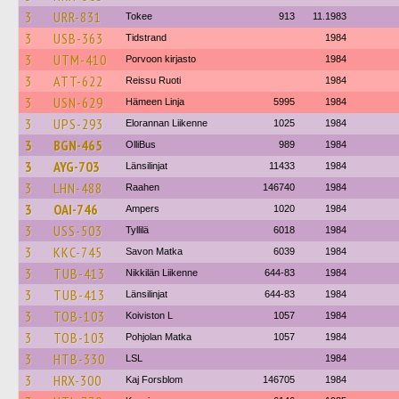
3
URR-831
Tokee
913
11.1983
3
USB-363
Tidstrand
1984
3
UTM-410
Porvoon kirjasto
1984
3
ATT-622
Reissu Ruoti
1984
3
USN-629
Hämeen Linja
5995
1984
3
UPS-293
Elorannan Liikenne
1025
1984
3
BGN-465
OlliBus
989
1984
3
AYG-703
Länsilinjat
11433
1984
3
LHN-488
Raahen
146740
1984
3
OAI-746
Ampers
1020
1984
3
USS-503
Tyllilä
6018
1984
3
KKC-745
Savon Matka
6039
1984
3
TUB-413
Nikkilän Liikenne
644-83
1984
3
TUB-413
Länsilinjat
644-83
1984
3
TOB-103
Koiviston L
1057
1984
3
TOB-103
Pohjolan Matka
1057
1984
3
HTB-330
LSL
1984
3
HRX-300
Kaj Forsblom
146705
1984