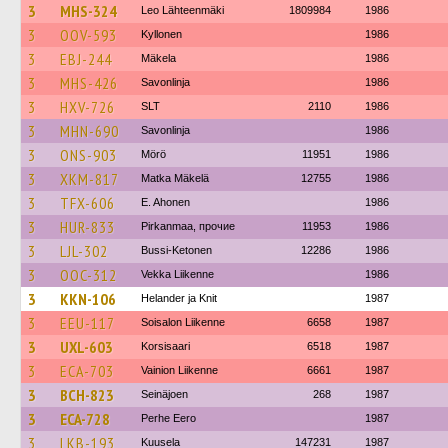
3
MHS-324
Leo Lähteenmäki
1809984
1986
3
OOV-593
Kyllonen
1986
3
EBJ-244
Mäkela
1986
3
MHS-426
Savonlinja
1986
3
HXV-726
SLT
2110
1986
3
MHN-690
Savonlinja
1986
3
ONS-903
Mörö
11951
1986
3
XKM-817
Matka Mäkelä
12755
1986
3
TFX-606
E. Ahonen
1986
3
HUR-833
Pirkanmaa, прочие
11953
1986
3
LJL-302
Bussi-Ketonen
12286
1986
3
OOC-312
Vekka Liikenne
1986
3
KKN-106
Helander ja Knit
1987
3
EEU-117
Soisalon Liikenne
6658
1987
3
UXL-603
Korsisaari
6518
1987
3
ECA-703
Vainion Liikenne
6661
1987
3
BCH-823
Seinäjoen
268
1987
3
ECA-728
Perhe Eero
1987
3
LKB-193
Kuusela
147231
1987