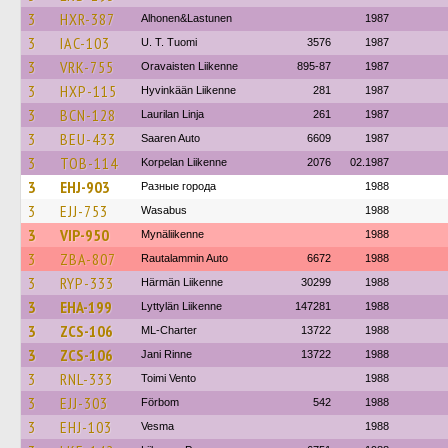
3
HXR-387
Alhonen&Lastunen
1987
3
IAC-103
U. T. Tuomi
3576
1987
3
VRK-755
Oravaisten Liikenne
895-87
1987
3
HXP-115
Hyvinkään Liikenne
281
1987
3
BCN-128
Laurilan Linja
261
1987
3
BEU-433
Saaren Auto
6609
1987
3
TOB-114
Korpelan Liikenne
2076
02.1987
3
EHJ-903
Разные города
1988
3
EJJ-753
Wasabus
1988
3
VIP-950
Mynäliikenne
1988
3
ZBA-807
Rautalammin Auto
6672
1988
3
RYP-333
Härmän Liikenne
30299
1988
3
EHA-199
Lyttylän Liikenne
147281
1988
3
ZCS-106
ML-Charter
13722
1988
3
ZCS-106
Jani Rinne
13722
1988
3
RNL-333
Toimi Vento
1988
3
EJJ-303
Förbom
542
1988
3
EHJ-103
Vesma
1988