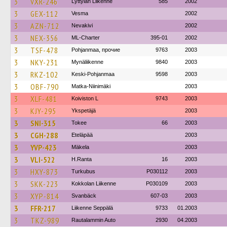
3
VXR-246
Lyttylän Liikenne
585
2002
3
GEX-112
Vesma
2002
3
AZN-712
Nevakivi
2002
3
NEX-356
ML-Charter
395-01
2002
3
TSF-478
Pohjanmaa, прочие
9763
2003
3
NKY-231
Mynäliikenne
9840
2003
3
RKZ-102
Keski-Pohjanmaa
9598
2003
3
OBF-790
Matka-Niinimäki
2003
3
XLF-481
Koiviston L
9743
2003
3
KJY-295
Ykspetäjä
2003
3
SNI-315
Tokee
66
2003
3
CGH-288
Eteläpää
2003
3
YVP-423
Mäkela
2003
3
VLI-522
H.Ranta
16
2003
3
HXY-873
Turkubus
P030112
2003
3
SKK-223
Kokkolan Liikenne
P030109
2003
3
XYP-814
Svanbäck
607-03
2003
3
FFR-217
Liikenne Seppälä
9733
01.2003
3
TKZ-989
Rautalammin Auto
2930
04.2003