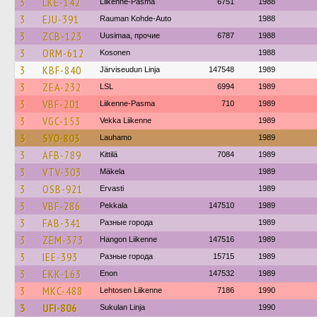
3
LKE-142
Liikenne-Pasma
6751
1988
3
EJU-391
Rauman Kohde-Auto
1988
3
ZCB-123
Uusimaa, прочие
6787
1988
3
ORM-612
Kosonen
1988
3
KBF-840
Järviseudun Linja
147548
1989
3
ZEA-232
LSL
6994
1989
3
VBF-201
Liikenne-Pasma
710
1989
3
VGC-153
Vekka Liikenne
1989
3
SYO-803
Lauhamo
1989
3
AFB-789
Kittilä
7084
1989
3
VTV-303
Mäkela
1989
3
OSB-921
Ervasti
1989
3
VBF-286
Pekkala
147510
1989
3
FAB-341
Разные города
1989
3
ZEM-373
Hangon Liikenne
147516
1989
3
IEE-393
Разные города
15715
1989
3
EKK-163
Enon
147532
1989
3
MKC-488
Lehtosen Liikenne
7186
1990
3
UFI-806
Sukulan Linja
1990