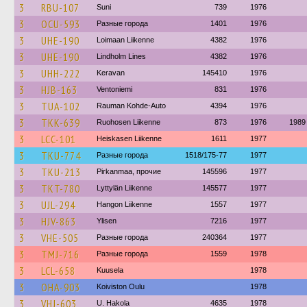
3
RBU-107
Suni
739
1976
3
OCU-593
Разные города
1401
1976
3
UHE-190
Loimaan Liikenne
4382
1976
3
UHE-190
Lindholm Lines
4382
1976
3
UHH-222
Keravan
145410
1976
3
HJB-163
Ventoniemi
831
1976
3
TUA-102
Rauman Kohde-Auto
4394
1976
3
TKK-639
Ruohosen Liikenne
873
1976
1989
3
LCC-101
Heiskasen Liikenne
1611
1977
3
TKU-774
Разные города
1518/175-77
1977
3
TKU-213
Pirkanmaa, прочие
145596
1977
3
TKT-780
Lyttylän Liikenne
145577
1977
3
UJL-294
Hangon Liikenne
1557
1977
3
HJV-863
Ylisen
7216
1977
3
VHE-505
Разные города
240364
1977
3
TMJ-716
Разные города
1559
1978
3
LCL-658
Kuusela
1978
3
OHA-903
Koiviston Oulu
1978
3
VHJ-603
U. Hakola
4635
1978