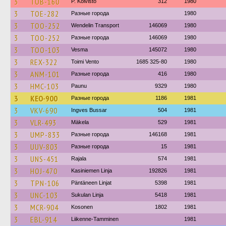
3
TOB-160
P. Koivisto
312
1980
3
TOE-282
Разные города
1980
3
TOO-252
Wendelin Transport
146069
1980
3
TOO-252
Разные города
146069
1980
3
TOO-103
Vesma
145072
1980
3
REX-322
Toimi Vento
1685 325-80
1980
3
ANM-101
Разные города
416
1980
3
HMC-103
Paunu
9329
1980
3
KEO-900
Разные города
1186
1981
3
VKV-690
Ingves Bussar
504
1981
3
VLR-493
Mäkela
529
1981
3
UMP-833
Разные города
146168
1981
3
UUV-803
Разные города
15
1981
3
UNS-451
Rajala
574
1981
3
HOJ-470
Kasiniemen Linja
192826
1981
3
TPN-106
Päntäneen Linjat
5398
1981
3
UNC-103
Sukulan Linja
5418
1981
3
MCR-904
Kosonen
1802
1981
3
EBL-914
Liikenne-Tamminen
1981