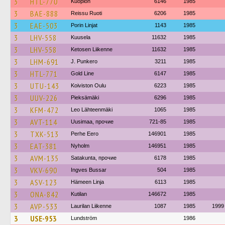
3
HTL-770
Kuopion
6146
1985
3
BAE-888
Reissu Ruoti
6206
1985
3
EAE-503
Porin Linjat
1143
1985
3
LHV-558
Kuusela
11632
1985
3
LHV-558
Ketosen Liikenne
11632
1985
3
LHM-691
J. Punkero
3211
1985
3
HTL-771
Gold Line
6147
1985
3
UTU-143
Koiviston Oulu
6223
1985
3
UUV-226
Pieksämäki
6296
1985
3
KFM-472
Leo Lähteenmäki
1065
1985
3
AVT-114
Uusimaa, прочие
721-85
1985
3
TXK-513
Perhe Eero
146901
1985
3
EAT-381
Nyholm
146951
1985
3
AVM-135
Satakunta, прочие
6178
1985
3
VKV-690
Ingves Bussar
504
1985
3
ASV-123
Hämeen Linja
6113
1985
3
ONA-842
Kutilan
146672
1985
3
AVP-533
Laurilan Liikenne
1087
1985
1999
3
USE-953
Lundström
1986