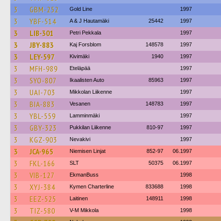
3
GBM-252
Gold Line
1997
3
YBF-514
A & J Hautamäki
25442
1997
3
LIB-301
Petri Pekkala
1997
3
JBY-883
Kaj Forsblom
148578
1997
3
LEY-597
Kivimäki
1940
1997
3
MFH-989
Eteläpää
1997
3
SYO-807
Ikaalisten Auto
85963
1997
3
UAI-703
Mikkolan Liikenne
1997
3
BIA-883
Vesanen
148783
1997
3
YBL-559
Lamminmäki
1997
3
GBY-323
Pukkilan Liikenne
810-97
1997
3
KGZ-903
Nevakivi
1997
3
JCA-965
Niemisen Linjat
852-97
06.1997
3
FKL-166
SLT
50375
06.1997
3
VIB-127
EkmanBuss
1998
3
XYJ-384
Kymen Charterline
833688
1998
3
EEZ-525
Laitinen
148911
1998
3
TIZ-580
V-M Mikkola
1998