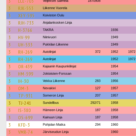
3
LCE-703
Veljekset Salmela
1870908
3
RJK-553
Liikenne Vuorela
3
XEY-595
Koiviston Oulu
3
RJH-733
Anjalankosken Linja
3
H-3766
TAKRA
1936
3
HV-99
Niinivuori
1949
3
UH-533
Pukkilan Liikenne
1949
3
RH-269
Autolinjat
372
1952
1972
3
RH-269
Autolinjat
1952
1972
3
OR-439
Kajaanin Kaupunkilinjat
1954
3
HM-599
Jokioisten-Forssan
1954
3
IH-30
Vekka Liikenne
283
1956
3
OM-3
Nevakivi
127
1957
3
TP-931
Someron Linja
207
1957
3
TJ-241
Sundellbus
292/71
1958
3
IS-380
Hämeen Linja
187
1958
3
OS-699
Kainuun Linja
187
1958
3
KFD-3
Pohjolan Matka
294
1960
3
VMR-74
Järviseudun Linja
1960