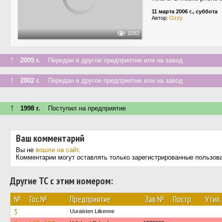
11 марта 2006 г., суббота
Автор:
Ozzy
1092
↑
2005 г.
Передан в другое предприятие или на завод
↑
2002 г.
Передан в другое предприятие или на завод
↑
1998 г.
Поступил на предприятие
Ваш комментарий
Вы не
вошли на сайт
.
Комментарии могут оставлять только зарегистрированные пользов
Другие ТС с этим номером:
№
Гос.№
Предприятие
Зав.№
Постр.
Утил.
3
Uuraisten Liikenne