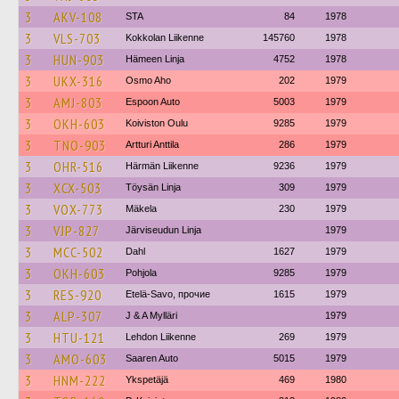
3
AKV-108
STA
84
1978
3
VLS-703
Kokkolan Liikenne
145760
1978
3
HUN-903
Hämeen Linja
4752
1978
3
UKX-316
Osmo Aho
202
1979
3
AMJ-803
Espoon Auto
5003
1979
3
OKH-603
Koiviston Oulu
9285
1979
3
TNO-903
Artturi Anttila
286
1979
3
OHR-516
Härmän Liikenne
9236
1979
3
XCX-503
Töysän Linja
309
1979
3
VOX-773
Mäkela
230
1979
3
VJP-827
Järviseudun Linja
1979
3
MCC-502
Dahl
1627
1979
3
OKH-603
Pohjola
9285
1979
3
RES-920
Etelä-Savo, прочие
1615
1979
3
ALP-307
J & A Mylläri
1979
3
HTU-121
Lehdon Liikenne
269
1979
3
AMO-603
Saaren Auto
5015
1979
3
HNM-222
Ykspetäjä
469
1980