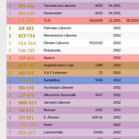
3
RYK-686
Toreniuksen Liikenne
9425
04.2001
3
RYK-686
Rautaveden
9425
04.2001
3
ILA-449
TLO
S010299
12.2001
08.2018
3
IUF-883
Pakkalan Liikenne
2002
3
KCY-754
Mannerkiven Liikenne
2002
3
SKA-864
Elimäen Liikenne
P010162
2002
3
FJM-295
Rukahuolto
2002
3
CFP-616
Arpeco
2002
3
NEV-443
Anjalankosken Linja
1368
2002
3
AHI-359
S & P Lehtonen
22
2002
3
CHJ-211
Sundellbus
9555
2002
3
VBI-198
Hyvinkään Liikenne
2002
3
LEF-470
Wikströms Busstrafik
9547
2002
3
MMF-829
Järvisen Liikenne
2002
3
SAI-111
Bussari
1091
2002
3
CFJ-911
E. Ahonen
528-02
2002
3
TYO-593
Pekki
2002
3
RBY-663
Lamminmäki
22420
2002