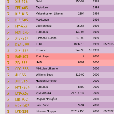
3
XIB-926
Dahl
250-99
1999
3
FEF-603
Tapio Lae
1999
3
KIS-813
Valkeakosken Liikenn
2194
1999
3
HIS-305
Makkonen
1999
3
FIY-653
Lepikonmäki
25067
1999
3
MXI-143
Turkubus
130-98
1999
3
XIB-937
Elimäen Liikenne
246-99
1999
3
KYA-799
TuKL
1836013
1999
05.2015
3
XIB-882
Koskinen
242-99
10.1999
3
EAE-503
Porin Linjat
7
2000
3
ZIV-756
HelB
8497
2000
3
CFG-333
Mikkolan Liikenne
2000
3
ÅLP 33
Williams Buss
319-00
2000
3
XIB-915
Hangon Liikenne
2000
3
MYF-264
Turkubus
8509
2000
3
LYB-326
V-M Mikkola
2175 / 347
2000
3
LIB-932
Ragnar Norrgård
2000
3
GCS-502
Jani Rinne
9234
2000
3
LYB-389
Liikenne Norppa
2375 / 156
2000
09.2022