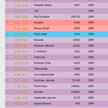
3
TOB-103
Pohjolan Matka
1057
1984
3
HTB-330
LSL
1984
3
HRX-300
Kaj Forsblom
146705
1984
3
HTL-770
Kuopion
6146
1985
3
BAE-888
Reissu Ruoti
6206
1985
3
EAE-503
Porin Linjat
1143
1985
3
LHV-558
Kuusela
11632
1985
3
LHV-558
Ketosen Liikenne
11632
1985
3
LHM-691
J. Punkero
3211
1985
3
HTL-771
Gold Line
6147
1985
3
UTU-143
Koiviston Oulu
6223
1985
3
UUV-226
Pieksämäki
6296
1985
3
KFM-472
Leo Lähteenmäki
1065
1985
3
AVT-114
Uusimaa, прочие
721-85
1985
3
TXK-513
Perhe Eero
146901
1985
3
EAT-381
Nyholm
146951
1985
3
AVM-135
Satakunta, прочие
6178
1985
3
VKV-690
Ingves Bussar
504
1985