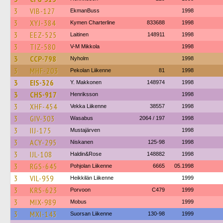
3
VIB-127
EkmanBuss
1998
3
XYJ-384
Kymen Charterline
833688
1998
3
EEZ-525
Laitinen
148911
1998
3
TIZ-580
V-M Mikkola
1998
3
CCP-798
Nyholm
1998
3
MHF-203
Pekolan Liikenne
81
1998
3
EIS-326
Y. Makkonen
148974
1998
3
CHS-917
Henriksson
1998
3
XHF-454
Vekka Liikenne
38557
1998
3
GIV-303
Wasabus
2064 / 197
1998
3
IIJ-175
Mustajärven
1998
3
ACY-295
Niskanen
125-98
1998
3
IJL-108
Haldin&Rose
148882
1998
3
RGS-645
Pohjolan Liikenne
6665
05.1998
3
VIL-959
Heikkilän Liikenne
1999
3
KRS-623
Porvoon
C479
1999
3
MIX-989
Mobus
1999
3
MXI-143
Suorsan Liikenne
130-98
1999