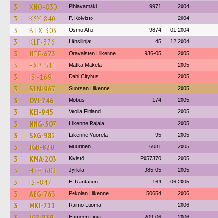
3
XNO-830
Pihlavamäki
9971
2004
3
KSY-840
P. Koivisto
2004
3
BTX-303
Osmo Aho
9874
01.2004
3
KLF-376
Länsilinjat
45
12.2004
3
HTF-673
Oravaisten Liikenne
936-05
2005
3
EXP-511
Matka Mäkelä
2005
3
ISI-169
Dahl Citybus
2005
3
SLN-967
Suorsan Liikenne
2005
3
OVI-746
Mobus
174
2005
3
KEI-945
Veolia Finland
2005
3
NNG-507
Liikenne Rajala
2005
3
SXG-982
Liikenne Vuorela
95
2005
3
JGB-820
Muurinen
6081
2005
3
KMA-203
Kivistö
P057370
2005
3
HTF-603
Jyrkilä
985-05
2005
3
ISI-847
E. Rantanen
164
06.2005
3
ABG-763
Pekolan Liikenne
50654
2006
3
MKI-711
Raimo Luoma
2006
3
JGZ-839
Hämeen Linja
209-06
2006