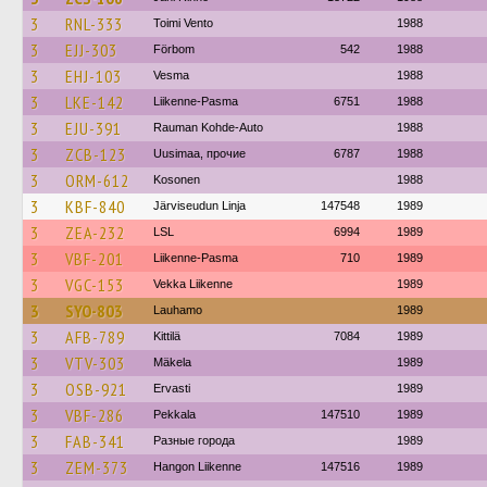
3
RNL-333
Toimi Vento
1988
3
EJJ-303
Förbom
542
1988
3
EHJ-103
Vesma
1988
3
LKE-142
Liikenne-Pasma
6751
1988
3
EJU-391
Rauman Kohde-Auto
1988
3
ZCB-123
Uusimaa, прочие
6787
1988
3
ORM-612
Kosonen
1988
3
KBF-840
Järviseudun Linja
147548
1989
3
ZEA-232
LSL
6994
1989
3
VBF-201
Liikenne-Pasma
710
1989
3
VGC-153
Vekka Liikenne
1989
3
SYO-803
Lauhamo
1989
3
AFB-789
Kittilä
7084
1989
3
VTV-303
Mäkela
1989
3
OSB-921
Ervasti
1989
3
VBF-286
Pekkala
147510
1989
3
FAB-341
Разные города
1989
3
ZEM-373
Hangon Liikenne
147516
1989