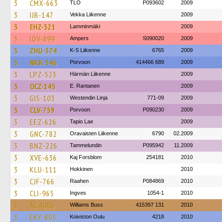
3
CMX-663
TLO
P093602
2009
3
IJB-147
Vekka Liikenne
2009
3
EHZ-321
Lamminmäki
2009
3
IOV-899
Ampers
S090020
2009
3
ZHU-374
K-S Liikenne
6765
2009
3
NKK-546
Porvoon
414466 689
2009
3
LPZ-523
Härmän Liikenne
2009
3
OCZ-145
E. Rantanen
2009
3
GIS-103
Westendin Linja
771-09
2009
3
CLV-759
Porvoon
P090230
2009
3
EEZ-626
Tapio Lae
2009
3
GNC-782
Oravaisten Liikenne
6790
02.2009
3
BNZ-226
Tammelundin
P095942
11.2009
3
XVE-636
Kaj Forsblom
254181
2010
3
KLU-111
Hokkinen
2010
3
CJF-766
Raahen
P084869
2010
3
CLI-965
Ingves
1054-1
2010
3
ÅL 4006
Williams Buss
415397 131
2010
3
EKY-803
Koiviston Oulu
4218
2010