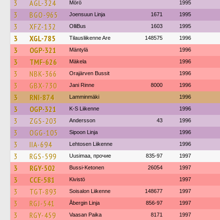
3
AGL-324
Mörö
1995
3
BGO-965
Joensuun Linja
1671
1995
3
XFZ-132
OlliBus
1603
1995
3
XGL-785
Tilausliikenne Are
148575
1996
3
OGP-321
Mäntylä
1996
3
TMF-626
Mäkela
1996
3
NBK-366
Orajärven Bussit
1996
3
GBX-730
Jani Rinne
8000
1996
3
RNI-874
Lamminmäki
1996
3
OGP-321
K-S Liikenne
1996
3
ZGS-203
Andersson
43
1996
3
OGG-105
Sipoon Linja
1996
3
IIA-694
Lehtosen Liikenne
1996
3
RGS-599
Uusimaa, прочие
835-97
1997
3
RGY-502
Bussi-Ketonen
26054
1997
3
CCE-581
Kivistö
1997
3
TGT-893
Soisalon Liikenne
148677
1997
3
RGJ-541
Åbergin Linja
856-97
1997
3
RGY-459
Vaasan Paika
8171
1997