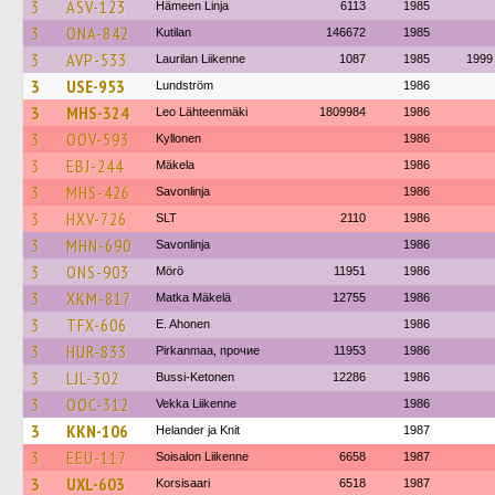
3
ASV-123
Hämeen Linja
6113
1985
3
ONA-842
Kutilan
146672
1985
3
AVP-533
Laurilan Liikenne
1087
1985
1999
3
USE-953
Lundström
1986
3
MHS-324
Leo Lähteenmäki
1809984
1986
3
OOV-593
Kyllonen
1986
3
EBJ-244
Mäkela
1986
3
MHS-426
Savonlinja
1986
3
HXV-726
SLT
2110
1986
3
MHN-690
Savonlinja
1986
3
ONS-903
Mörö
11951
1986
3
XKM-817
Matka Mäkelä
12755
1986
3
TFX-606
E. Ahonen
1986
3
HUR-833
Pirkanmaa, прочие
11953
1986
3
LJL-302
Bussi-Ketonen
12286
1986
3
OOC-312
Vekka Liikenne
1986
3
KKN-106
Helander ja Knit
1987
3
EEU-117
Soisalon Liikenne
6658
1987
3
UXL-603
Korsisaari
6518
1987