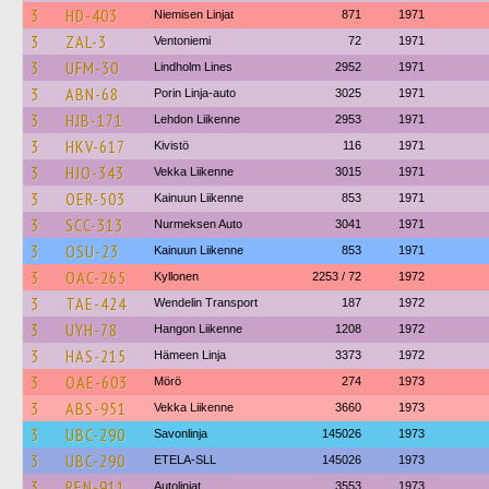
3
HD-403
Niemisen Linjat
871
1971
3
ZAL-3
Ventoniemi
72
1971
3
UFM-30
Lindholm Lines
2952
1971
3
ABN-68
Porin Linja-auto
3025
1971
3
HJB-171
Lehdon Liikenne
2953
1971
3
HKV-617
Kivistö
116
1971
3
HJO-343
Vekka Liikenne
3015
1971
3
OER-503
Kainuun Liikenne
853
1971
3
SCC-313
Nurmeksen Auto
3041
1971
3
OSU-23
Kainuun Liikenne
853
1971
3
OAC-265
Kyllonen
2253 / 72
1972
3
TAE-424
Wendelin Transport
187
1972
3
UYH-78
Hangon Liikenne
1208
1972
3
HAS-215
Hämeen Linja
3373
1972
3
OAE-603
Mörö
274
1973
3
ABS-951
Vekka Liikenne
3660
1973
3
UBC-290
Savonlinja
145026
1973
3
UBC-290
ETELA-SLL
145026
1973
3
REN-911
Autolinjat
3553
1973