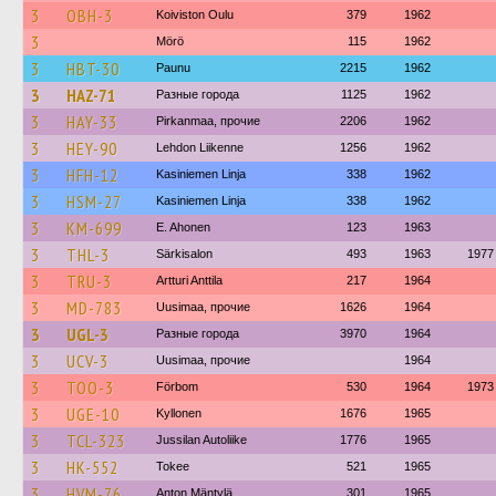
3
OBH-3
Koiviston Oulu
379
1962
3
Mörö
115
1962
3
HBT-30
Paunu
2215
1962
3
HAZ-71
Разные города
1125
1962
3
HAY-33
Pirkanmaa, прочие
2206
1962
3
HEY-90
Lehdon Liikenne
1256
1962
3
HFH-12
Kasiniemen Linja
338
1962
3
HSM-27
Kasiniemen Linja
338
1962
3
KM-699
E. Ahonen
123
1963
3
THL-3
Särkisalon
493
1963
1977
3
TRU-3
Artturi Anttila
217
1964
3
MD-783
Uusimaa, прочие
1626
1964
3
UGL-3
Разные города
3970
1964
3
UCV-3
Uusimaa, прочие
1964
3
TOO-3
Förbom
530
1964
1973
3
UGE-10
Kyllonen
1676
1965
3
TCL-323
Jussilan Autoliike
1776
1965
3
HK-552
Tokee
521
1965
3
HVM-76
Anton Mäntylä
301
1965