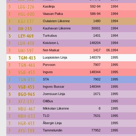
3
LGG-226
Kasilinja
592-94
1994
3
HGL-600
Vaasan Paika
586-94
1994
3
KGJ-137
Oulaisten Liikenne
1480
1994
3
IIH-255
Kauhavan Liikenne
30001
1994
3
LEY-469
Turkubus
1401
1994
3
LGH-438
Koiviston L
148204
1994
3
UAI-597
Net-Matkat
1417
06.1994
3
TGM-413
Luopioisten Linja
148379
1995
3
TGN-461
Porvoon
7907
1995
3
VGB-453
Ingves
148344
1995
3
TGN-831
STA
7902
1995
3
VGB-453
Ingves Bussar
148344
1995
3
BGO-965
Joensuun Linja
1671
1995
3
XFZ-132
OlliBus
1995
3
NBU-467
Mikkolan Liikenne
8
1995
3
NBH-632
TLO
7631
1995
3
HGR-433
Åbergin Linja
1995
3
AYU-388
Tammelundin
77952
1995