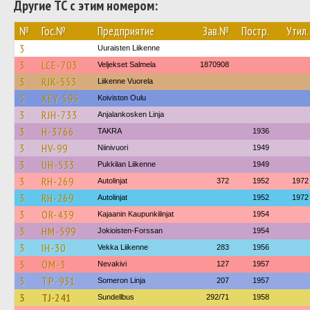
Другие ТС с этим номером:
№
Гос.№
Предприятие
Зав.№
Постр.
Утил.
3
Uuraisten Liikenne
3
LCE-703
Veljekset Salmela
1870908
3
RJK-553
Liikenne Vuorela
3
XEY-595
Koiviston Oulu
3
RJH-733
Anjalankosken Linja
3
H-3766
TAKRA
1936
3
HV-99
Niinivuori
1949
3
UH-533
Pukkilan Liikenne
1949
3
RH-269
Autolinjat
372
1952
1972
3
RH-269
Autolinjat
1952
1972
3
OR-439
Kajaanin Kaupunkilinjat
1954
3
HM-599
Jokioisten-Forssan
1954
3
IH-30
Vekka Liikenne
283
1956
3
OM-3
Nevakivi
127
1957
3
TP-931
Someron Linja
207
1957
3
TJ-241
Sundellbus
292/71
1958