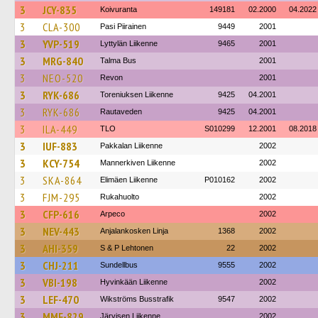
3
JCY-835
Koivuranta
149181
02.2000
04.2022
3
CLA-300
Pasi Piirainen
9449
2001
3
YVP-519
Lyttylän Liikenne
9465
2001
3
MRG-840
Talma Bus
2001
3
NEO-520
Revon
2001
3
RYK-686
Toreniuksen Liikenne
9425
04.2001
3
RYK-686
Rautaveden
9425
04.2001
3
ILA-449
TLO
S010299
12.2001
08.2018
3
IUF-883
Pakkalan Liikenne
2002
3
KCY-754
Mannerkiven Liikenne
2002
3
SKA-864
Elimäen Liikenne
P010162
2002
3
FJM-295
Rukahuolto
2002
3
CFP-616
Arpeco
2002
3
NEV-443
Anjalankosken Linja
1368
2002
3
AHI-359
S & P Lehtonen
22
2002
3
CHJ-211
Sundellbus
9555
2002
3
VBI-198
Hyvinkään Liikenne
2002
3
LEF-470
Wikströms Busstrafik
9547
2002
3
MMF-829
Järvisen Liikenne
2002