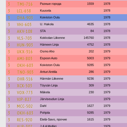
3
TMJ-716
Разные города
1559
1978
3
LCL-658
Kuusela
1978
3
OHA-903
Koiviston Oulu
1978
3
VHJ-603
U. Hakola
4635
1978
3
AKV-108
STA
84
1978
3
VLS-703
Kokkolan Liikenne
145760
1978
3
HUN-903
Hämeen Linja
4752
1978
3
UKX-316
Osmo Aho
202
1979
3
AMJ-803
Espoon Auto
5003
1979
3
OKH-603
Koiviston Oulu
9285
1979
3
TNO-903
Artturi Anttila
286
1979
3
OHR-516
Härmän Liikenne
9236
1979
3
XCX-503
Töysän Linja
309
1979
3
VOX-773
Mäkela
230
1979
3
VJP-827
Järviseudun Linja
1979
3
MCC-502
Dahl
1627
1979
3
OKH-603
Pohjola
9285
1979
3
RES-920
Etelä-Savo, прочие
1615
1979
3
ALP-307
J & A Mylläri
1979