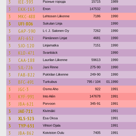
3
IEE-393
Разные города
15715
1989
3
EKK-163
Enon
147532
1989
3
MKC-488
Lehtosen Liikenne
7186
1990
3
UFI-806
Sukulan Linja
1990
3
GAP-590
L-l. J. Salonen Oy
7262
1990
3
AFJ-652
Päntäneen Linjat
4681
1990
3
SJO-120
Linjamatka
7151
1990
3
KLO-471
Svanbäck
1990
3
CAA-188
Laurilan Liikenne
59613
1990
3
SJL-726
Jani Rinne
275-90
1990
3
FAB-822
Pukkilan Liikenne
249-90
1990
3
BFC-491
Turkubus
795 / 104
01.1990
3
JGC-3
Osmo Aho
922
1991
3
KYF-991
Into Alén
147678
1991
3
JBA-621
Porvoon
345-91
1991
3
JAE-711
Kivimäki
1991
3
XLS-523
Esa Oksa
1991
3
TYP-651
Vihtori Ojala
1991
3
JBA-862
Koiviston Oulu
7405
1991