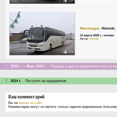
217
Финляндия
,
Helsinki
,
12 марта 2026 г., четверг
Автор:
Kimster
173
↑
2019 г. — Март 2019 г.
Передан в другое предприятие или на за
↑
2014 г.
Поступил на предприятие
Ваш комментарий
Вы не
вошли на сайт
.
Комментарии могут оставлять только зарегистрированные пользов