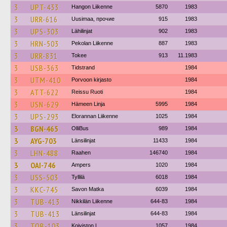
3
UPT-433
Hangon Liikenne
5870
1983
3
URR-616
Uusimaa, прочие
915
1983
3
UPS-303
Lähilinjat
902
1983
3
HRN-503
Pekolan Liikenne
887
1983
3
URR-831
Tokee
913
11.1983
3
USB-363
Tidstrand
1984
3
UTM-410
Porvoon kirjasto
1984
3
ATT-622
Reissu Ruoti
1984
3
USN-629
Hämeen Linja
5995
1984
3
UPS-293
Elorannan Liikenne
1025
1984
3
BGN-465
OlliBus
989
1984
3
AYG-703
Länsilinjat
11433
1984
3
LHN-488
Raahen
146740
1984
3
OAI-746
Ampers
1020
1984
3
USS-503
Tyllilä
6018
1984
3
KKC-745
Savon Matka
6039
1984
3
TUB-413
Nikkilän Liikenne
644-83
1984
3
TUB-413
Länsilinjat
644-83
1984
3
TOB-103
Koiviston L
1057
1984