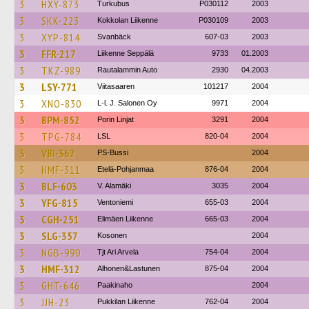
3
HXY-873
Turkubus
P030112
2003
3
SKK-223
Kokkolan Liikenne
P030109
2003
3
XYP-814
Svanbäck
607-03
2003
3
FFR-217
Liikenne Seppälä
9733
01.2003
3
TKZ-989
Rautalammin Auto
2930
04.2003
3
LSY-771
Viitasaaren
101217
2004
3
XNO-830
L-l. J. Salonen Oy
9971
2004
3
BPM-852
Porin Linjat
3291
2004
3
TPG-784
LSL
820-04
2004
3
VBI-362
PS-Bussi
2004
3
HMF-311
Etelä-Pohjanmaa
876-04
2004
3
BLF-603
V. Alamäki
3035
2004
3
YFG-815
Ventoniemi
655-03
2004
3
CGH-251
Elimäen Liikenne
665-03
2004
3
SLG-357
Kosonen
2004
3
NGB-990
Tjt Ari Arvela
754-04
2004
3
HMF-312
Alhonen&Lastunen
875-04
2004
3
GHT-646
Paakinaho
2004
3
JJH-23
Pukkilan Liikenne
762-04
2004