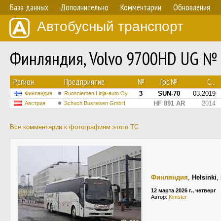
База данных
Дополнительно
Комментарии
Обновления
Автобусный транспорт
Финляндия, Volvo 9700HD UG №
Регион
Предприятие
№
Гос.№
С...
3
SUN-70
03.2019
Финляндия
Ruosniemen Linja-auto Oy
HF 891 AR
2014
Австрия
Schuch Busreisen GmbH
Все комментарии к фотографиям этого ТС
Финляндия
,
Helsinki
,
12 марта 2026 г., четверг
Автор:
Kimster