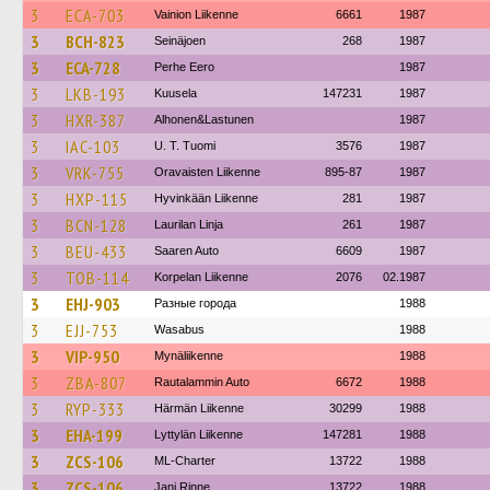
3
ECA-703
Vainion Liikenne
6661
1987
3
BCH-823
Seinäjoen
268
1987
3
ECA-728
Perhe Eero
1987
3
LKB-193
Kuusela
147231
1987
3
HXR-387
Alhonen&Lastunen
1987
3
IAC-103
U. T. Tuomi
3576
1987
3
VRK-755
Oravaisten Liikenne
895-87
1987
3
HXP-115
Hyvinkään Liikenne
281
1987
3
BCN-128
Laurilan Linja
261
1987
3
BEU-433
Saaren Auto
6609
1987
3
TOB-114
Korpelan Liikenne
2076
02.1987
3
EHJ-903
Разные города
1988
3
EJJ-753
Wasabus
1988
3
VIP-950
Mynäliikenne
1988
3
ZBA-807
Rautalammin Auto
6672
1988
3
RYP-333
Härmän Liikenne
30299
1988
3
EHA-199
Lyttylän Liikenne
147281
1988
3
ZCS-106
ML-Charter
13722
1988
3
ZCS-106
Jani Rinne
13722
1988