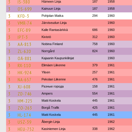
3
IS-380
Hämeen Linja
187
1958
3
OS-699
Kainuun Linja
187
1958
3
KFD-3
Pohjolan Matka
294
1960
3
VMR-74
Järviseudun Linja
1960
3
EFC-89
Kalle Rantasärkkä
686
1960
3
IPT-3
Kivistö
312
1960
3
AÄ-813
Nobina Finland
758
1960
3
ZL-620
Norrgård
824
1960
3
OÄ-881
Kajaanin Kaupunkilinjat
1960
3
RX-110
Elimäen Liikenne
379
1961
3
HK-924
Ylisen
257
1961
3
NA-657
Pekolan Liikenne
476
1961
3
XJ-608
Разные города
158
1961
3
ZD-746
Ampers
554
1961
3
HM-225
Matti Koskela
445
1961
3
ZO-263
Borgå Trafik
425
1961
3
HL-174
Matti Koskela
445
1961
3
USZ-39
Åbergin Linja
1962
3
HEU-752
Kasiniemen Linja
338
1962