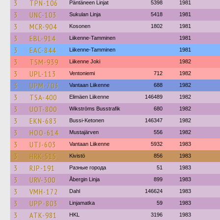
3
TPN-106
Päntäneen Linjat
5398
1981
3
UNC-103
Sukulan Linja
5418
1981
3
MCR-904
Kosonen
1802
1981
3
EBL-914
Liikenne-Tamminen
1981
3
EAC-844
Liikenne-Tamminen
1981
3
TSM-939
Liikenne Joki
1982
3
UPL-113
Ventoniemi
712
1982
3
UPM-703
Vantaan Liikenne
688
1982
3
TSA-400
Elimäen Liikenne
146489
1982
3
UOT-800
Wikströms Busstrafik
680
1982
3
EKN-683
Bussi-Ketonen
146347
1982
3
HOO-614
Mustajärven
556
1982
3
UTJ-603
Vantaan Liikenne
5932
1983
3
HRK-515
Kivistö
856
1983
3
RJP-191
Разные города
51
1983
3
URV-300
Åbergin Linja
899
1983
3
VMH-172
Dahl
146624
1983
3
UPP-803
Linjamatka
59
1983
3
ATK-981
HKL
3196
1983