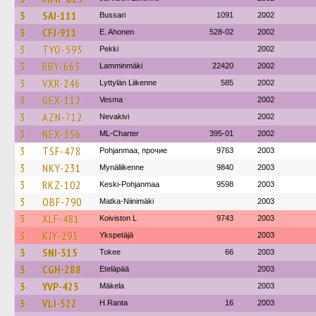
3
SAI-111
Bussari
1091
2002
3
CFJ-911
E. Ahonen
528-02
2002
3
TYO-593
Pekki
2002
3
RBY-663
Lamminmäki
22420
2002
3
VXR-246
Lyttylän Liikenne
585
2002
3
GEX-112
Vesma
2002
3
AZN-712
Nevakivi
2002
3
NEX-356
ML-Charter
395-01
2002
3
TSF-478
Pohjanmaa, прочие
9763
2003
3
NKY-231
Mynäliikenne
9840
2003
3
RKZ-102
Keski-Pohjanmaa
9598
2003
3
OBF-790
Matka-Niinimäki
2003
3
XLF-481
Koiviston L
9743
2003
3
KJY-295
Ykspetäjä
2003
3
SNI-315
Tokee
66
2003
3
CGH-288
Eteläpää
2003
3
YVP-423
Mäkela
2003
3
VLI-522
H.Ranta
16
2003