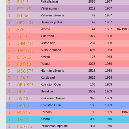
3
BHS-3
Paikallislinjat
2086
1967
3
BPE-78
Vähärauman
2212
1967
3
IKI-36
Pekolan Liikenne
42
1967
3
OBC-503
Helander ja Knit
42
1967
3
EVF-3
Vesma
41
1967
04.1980
3
ZCJ-3
Tidstrand
2327
1968
3
VHM-783
Osmo Aho
237
1968
3
TAM-537
Bussi-Ketonen
694
1968
3
ETD-13
Kivistö
123
1968
3
HBT-30
Paunu
2215
1969
3
MBC-377
Härmän Liikenne
2513
1969
3
UOA-3
Korsisaari
2623
1969
3
OBH-903
Koiviston Oulu
138
1969
3
OL-3
Nevakivi
2552
1969
3
OV-184
Kaikkonen Paavo
340
1969
3
OAN-3
Koiviston Oulu
138
1969
3
FK-153
Förbom
96
1969
1982
3
TA-172
Kivistö
392
1970
3
HKJ-875
Pirkanmaa, прочие
437
1970