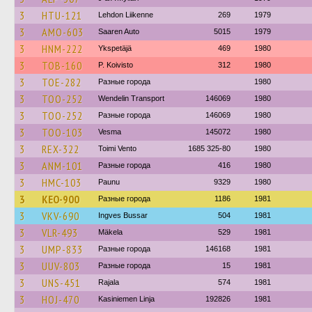
3
HTU-121
Lehdon Liikenne
269
1979
3
AMO-603
Saaren Auto
5015
1979
3
HNM-222
Ykspetäjä
469
1980
3
TOB-160
P. Koivisto
312
1980
3
TOE-282
Разные города
1980
3
TOO-252
Wendelin Transport
146069
1980
3
TOO-252
Разные города
146069
1980
3
TOO-103
Vesma
145072
1980
3
REX-322
Toimi Vento
1685 325-80
1980
3
ANM-101
Разные города
416
1980
3
HMC-103
Paunu
9329
1980
3
KEO-900
Разные города
1186
1981
3
VKV-690
Ingves Bussar
504
1981
3
VLR-493
Mäkela
529
1981
3
UMP-833
Разные города
146168
1981
3
UUV-803
Разные города
15
1981
3
UNS-451
Rajala
574
1981
3
HOJ-470
Kasiniemen Linja
192826
1981