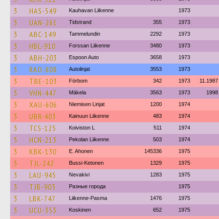
3
HAS-549
Kauhavan Liikenne
1973
3
UAN-261
Tidstrand
355
1973
3
ABC-149
Tammelundin
2292
1973
3
HBL-910
Forssan Liikenne
3480
1973
3
ABH-203
Espoon Auto
3658
1973
3
RAO-808
Autolinjat
3553
1973
3
TBE-103
Förbom
342
1973
11.1987
3
VHN-447
Mäkela
3563
1973
1998
3
XAU-606
Niemisen Linjat
1200
1974
3
UBR-403
Kainuun Liikenne
483
1974
3
TCS-125
Koiviston L
511
1974
3
HCN-213
Pekolan Liikenne
503
1974
3
KBK-130
E. Ahonen
145336
1975
3
TJL-242
Bussi-Ketonen
1329
1975
3
LAU-945
Nevakivi
1283
1975
3
TJB-903
Разные города
1975
3
LBK-747
Liikenne-Pasma
1476
1975
3
UCU-353
Koskinen
652
1975