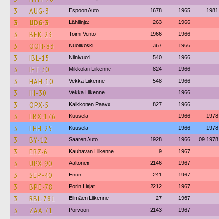
3
AUG-3
Espoon Auto
1678
1965
1981
3
UDG-3
Lähilinjat
263
1966
3
BEK-23
Toimi Vento
1966
1966
3
OOH-83
Nuolikoski
367
1966
3
IBL-15
Niinivuori
540
1966
3
IFT-30
Mikkolan Liikenne
824
1966
3
HAH-10
Vekka Liikenne
548
1966
3
IH-30
Vekka Liikenne
1966
3
OPX-5
Kaikkonen Paavo
827
1966
3
LBX-176
Kuusela
1966
1978
3
LHH-25
Kuusela
1966
1978
3
BY-12
Saaren Auto
1928
1966
09.1978
3
ERZ-6
Kauhavan Liikenne
9
1967
3
UPX-90
Aaltonen
2146
1967
3
SEP-40
Enon
241
1967
3
BPE-78
Porin Linjat
2212
1967
3
RBL-781
Elimäen Liikenne
27
1967
3
ZAA-71
Porvoon
2143
1967