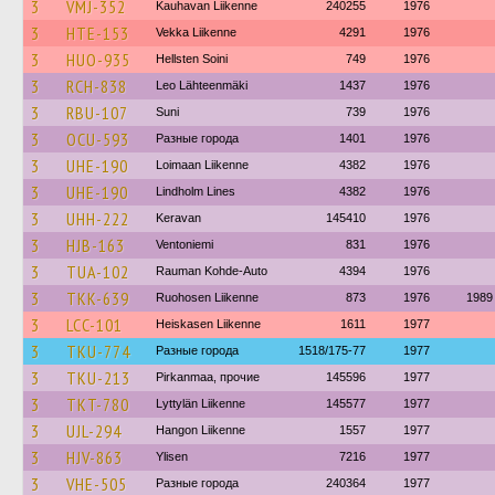
3
VMJ-352
Kauhavan Liikenne
240255
1976
3
HTE-153
Vekka Liikenne
4291
1976
3
HUO-935
Hellsten Soini
749
1976
3
RCH-838
Leo Lähteenmäki
1437
1976
3
RBU-107
Suni
739
1976
3
OCU-593
Разные города
1401
1976
3
UHE-190
Loimaan Liikenne
4382
1976
3
UHE-190
Lindholm Lines
4382
1976
3
UHH-222
Keravan
145410
1976
3
HJB-163
Ventoniemi
831
1976
3
TUA-102
Rauman Kohde-Auto
4394
1976
3
TKK-639
Ruohosen Liikenne
873
1976
1989
3
LCC-101
Heiskasen Liikenne
1611
1977
3
TKU-774
Разные города
1518/175-77
1977
3
TKU-213
Pirkanmaa, прочие
145596
1977
3
TKT-780
Lyttylän Liikenne
145577
1977
3
UJL-294
Hangon Liikenne
1557
1977
3
HJV-863
Ylisen
7216
1977
3
VHE-505
Разные города
240364
1977