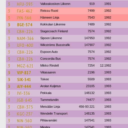
3
HFU-393
Valkeakosken Liikenn
919
1991
3
FAS-462
Reissu Ruoti
7499
1992
3
IYN-566
Hämeen Linja
7543
1992
3
BGE-574
Kokkolan Liikenne
7489
1992
3
CBH-226
Stagecoach Finland
7574
1992
3
NAM-366
Sipoon Liikenne
147950
1992
3
UFO-400
Wikströms Busstrafik
147907
1992
3
CBH-226
Espoon Auto
7574
1992
3
CBH-226
Concordia Bus
7574
1992
3
MGZ-621
Mikko Rindell
7254
12.1992
3
VIP-817
Viitasaaren
2196
1993
3
SIK-341
Tokee
5509
1993
3
AIY-444
Arolan Kuljetus
23105
1993
3
IVI-336
Pekkala
148132
1993
3
JGB-645
Tammelundin
74477
1993
3
CBH-375
Metsälän Linja
456-93 221
1993
3
KGC-237
Wendelin Transport
148135
1993
3
NIN-560
Pihlavamäki
147541
1993
3
NIN-560
Miodex
147541
1993