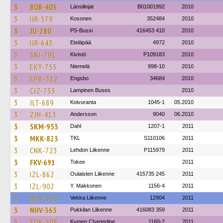
3
BOB-403
Länsilinjat
B01001992
2010
3
IJR-579
Kosonen
352484
2010
3
JIJ-280
PS-Bussi
416453 410
2010
3
IJR-643
Eteläpää
4972
2010
3
SNJ-791
Kivistö
P109183
2010
3
EKY-755
Niemelä
998-10
2010
3
EPB-512
Engsbo
34684
2010
3
CJZ-733
Lampinen Buses
2010
3
JLT-689
Koivuranta
1045-1
05.2010
3
ZJH-413
Andersson
9040
06.2010
3
SKM-953
Dahl
1207-1
2011
3
MKK-823
TKL
S110106
2011
3
CNK-723
Lehdon Liikenne
P115979
2011
3
FKV-691
Tokee
2011
3
IZL-862
Oulaisten Liikenne
415735 245
2011
3
IZL-902
Y. Makkonen
1156-4
2011
3
NHV-569
Vekka Liikenne
12904
2011
3
NHV-363
Pukkilan Liikenne
416083 359
2011
3
SOK-508
Kymen Charterline
1160-2
2011