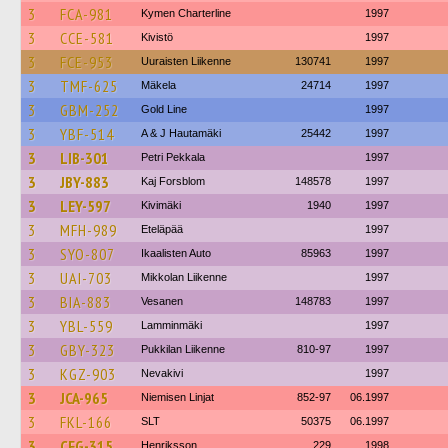
3
FCA-981
Kymen Charterline
1997
3
CCE-581
Kivistö
1997
3
FCE-953
Uuraisten Liikenne
130741
1997
3
TMF-625
Mäkela
24714
1997
3
GBM-252
Gold Line
1997
3
YBF-514
A & J Hautamäki
25442
1997
3
LIB-301
Petri Pekkala
1997
3
JBY-883
Kaj Forsblom
148578
1997
3
LEY-597
Kivimäki
1940
1997
3
MFH-989
Eteläpää
1997
3
SYO-807
Ikaalisten Auto
85963
1997
3
UAI-703
Mikkolan Liikenne
1997
3
BIA-883
Vesanen
148783
1997
3
YBL-559
Lamminmäki
1997
3
GBY-323
Pukkilan Liikenne
810-97
1997
3
KGZ-903
Nevakivi
1997
3
JCA-965
Niemisen Linjat
852-97
06.1997
3
FKL-166
SLT
50375
06.1997
3
CFG-315
Henriksson
229
1998