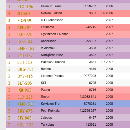
3
ZLO-196
Kainuun Tilaus
P058702
2006
3
JJT-303
Nobina Finland
3661
06.2006
3
FIC-949
K-O Johansson
2007
3
API-794
Lauhamo
242715
2007
3
IXB-920
Hyvinkään Liikenne
2007
3
JGX-803
Andersson
227-07
2007
3
GMN-663
V. Alamäki
3598
2007
3
SMJ-472
Norrgårds Buss
3822
2007
3
EET 612
Hakalan Liikenne
3661
07.2007
3
UBG-703
Busmo
4379
2008
3
OYV-415
Liikenne-Pasma
P077208
2008
3
SLT-503
SLT
6705
2008
3
IXB-955
Paunu
6716
2008
3
CLO-225
Revon
413052 341
2008
3
KMO-318
Koiviston Tre
S070281
2008
3
ZNY-673
Petri Pekkala
412796 287
2008
3
BJY-868
Jalobus
6497
2008
3
KSU-858
Turkubus
413651
2008