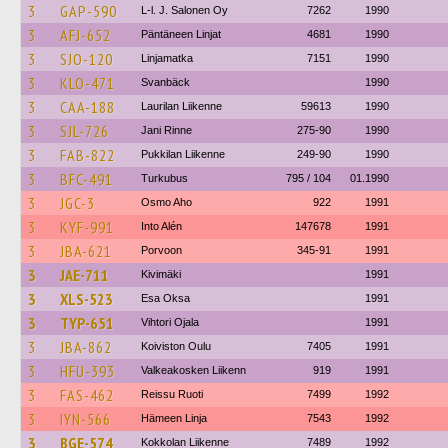
3
GAP-590
L-l. J. Salonen Oy
7262
1990
3
AFJ-652
Päntäneen Linjat
4681
1990
3
SJO-120
Linjamatka
7151
1990
3
KLO-471
Svanbäck
1990
3
CAA-188
Laurilan Liikenne
59613
1990
3
SJL-726
Jani Rinne
275-90
1990
3
FAB-822
Pukkilan Liikenne
249-90
1990
3
BFC-491
Turkubus
795 / 104
01.1990
3
JGC-3
Osmo Aho
922
1991
3
KYF-991
Into Alén
147678
1991
3
JBA-621
Porvoon
345-91
1991
3
JAE-711
Kivimäki
1991
3
XLS-523
Esa Oksa
1991
3
TYP-651
Vihtori Ojala
1991
3
JBA-862
Koiviston Oulu
7405
1991
3
HFU-393
Valkeakosken Liikenn
919
1991
3
FAS-462
Reissu Ruoti
7499
1992
3
IYN-566
Hämeen Linja
7543
1992
3
BGE-574
Kokkolan Liikenne
7489
1992