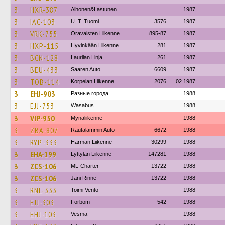
3
HXR-387
Alhonen&Lastunen
1987
3
IAC-103
U. T. Tuomi
3576
1987
3
VRK-755
Oravaisten Liikenne
895-87
1987
3
HXP-115
Hyvinkään Liikenne
281
1987
3
BCN-128
Laurilan Linja
261
1987
3
BEU-433
Saaren Auto
6609
1987
3
TOB-114
Korpelan Liikenne
2076
02.1987
3
EHJ-903
Разные города
1988
3
EJJ-753
Wasabus
1988
3
VIP-950
Mynäliikenne
1988
3
ZBA-807
Rautalammin Auto
6672
1988
3
RYP-333
Härmän Liikenne
30299
1988
3
EHA-199
Lyttylän Liikenne
147281
1988
3
ZCS-106
ML-Charter
13722
1988
3
ZCS-106
Jani Rinne
13722
1988
3
RNL-333
Toimi Vento
1988
3
EJJ-303
Förbom
542
1988
3
EHJ-103
Vesma
1988