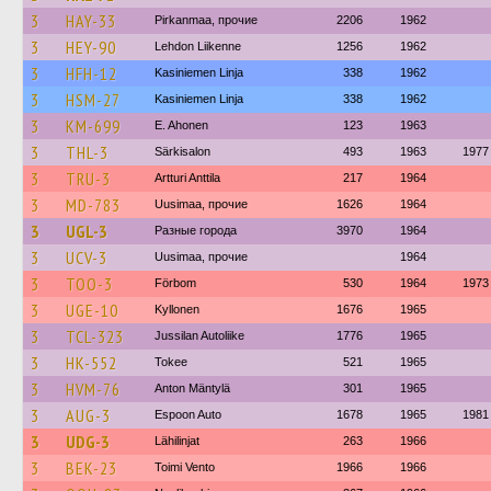
3
HAY-33
Pirkanmaa, прочие
2206
1962
3
HEY-90
Lehdon Liikenne
1256
1962
3
HFH-12
Kasiniemen Linja
338
1962
3
HSM-27
Kasiniemen Linja
338
1962
3
KM-699
E. Ahonen
123
1963
3
THL-3
Särkisalon
493
1963
1977
3
TRU-3
Artturi Anttila
217
1964
3
MD-783
Uusimaa, прочие
1626
1964
3
UGL-3
Разные города
3970
1964
3
UCV-3
Uusimaa, прочие
1964
3
TOO-3
Förbom
530
1964
1973
3
UGE-10
Kyllonen
1676
1965
3
TCL-323
Jussilan Autoliike
1776
1965
3
HK-552
Tokee
521
1965
3
HVM-76
Anton Mäntylä
301
1965
3
AUG-3
Espoon Auto
1678
1965
1981
3
UDG-3
Lähilinjat
263
1966
3
BEK-23
Toimi Vento
1966
1966