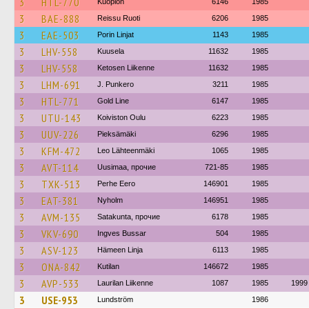
3
HTL-770
Kuopion
6146
1985
3
BAE-888
Reissu Ruoti
6206
1985
3
EAE-503
Porin Linjat
1143
1985
3
LHV-558
Kuusela
11632
1985
3
LHV-558
Ketosen Liikenne
11632
1985
3
LHM-691
J. Punkero
3211
1985
3
HTL-771
Gold Line
6147
1985
3
UTU-143
Koiviston Oulu
6223
1985
3
UUV-226
Pieksämäki
6296
1985
3
KFM-472
Leo Lähteenmäki
1065
1985
3
AVT-114
Uusimaa, прочие
721-85
1985
3
TXK-513
Perhe Eero
146901
1985
3
EAT-381
Nyholm
146951
1985
3
AVM-135
Satakunta, прочие
6178
1985
3
VKV-690
Ingves Bussar
504
1985
3
ASV-123
Hämeen Linja
6113
1985
3
ONA-842
Kutilan
146672
1985
3
AVP-533
Laurilan Liikenne
1087
1985
1999
3
USE-953
Lundström
1986