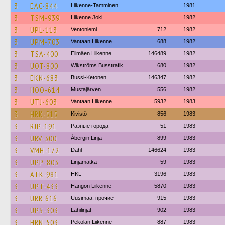
3
EAC-844
Liikenne-Tamminen
1981
3
TSM-939
Liikenne Joki
1982
3
UPL-113
Ventoniemi
712
1982
3
UPM-703
Vantaan Liikenne
688
1982
3
TSA-400
Elimäen Liikenne
146489
1982
3
UOT-800
Wikströms Busstrafik
680
1982
3
EKN-683
Bussi-Ketonen
146347
1982
3
HOO-614
Mustajärven
556
1982
3
UTJ-603
Vantaan Liikenne
5932
1983
3
HRK-515
Kivistö
856
1983
3
RJP-191
Разные города
51
1983
3
URV-300
Åbergin Linja
899
1983
3
VMH-172
Dahl
146624
1983
3
UPP-803
Linjamatka
59
1983
3
ATK-981
HKL
3196
1983
3
UPT-433
Hangon Liikenne
5870
1983
3
URR-616
Uusimaa, прочие
915
1983
3
UPS-303
Lähilinjat
902
1983
3
HRN-503
Pekolan Liikenne
887
1983