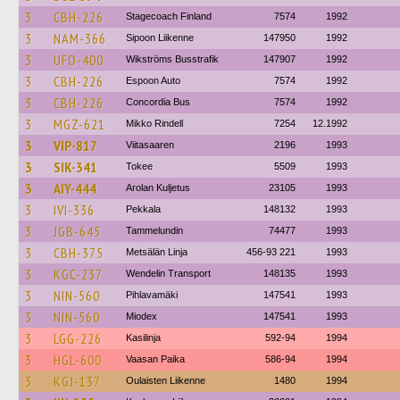
3
CBH-226
Stagecoach Finland
7574
1992
3
NAM-366
Sipoon Liikenne
147950
1992
3
UFO-400
Wikströms Busstrafik
147907
1992
3
CBH-226
Espoon Auto
7574
1992
3
CBH-226
Concordia Bus
7574
1992
3
MGZ-621
Mikko Rindell
7254
12.1992
3
VIP-817
Viitasaaren
2196
1993
3
SIK-341
Tokee
5509
1993
3
AIY-444
Arolan Kuljetus
23105
1993
3
IVI-336
Pekkala
148132
1993
3
JGB-645
Tammelundin
74477
1993
3
CBH-375
Metsälän Linja
456-93 221
1993
3
KGC-237
Wendelin Transport
148135
1993
3
NIN-560
Pihlavamäki
147541
1993
3
NIN-560
Miodex
147541
1993
3
LGG-226
Kasilinja
592-94
1994
3
HGL-600
Vaasan Paika
586-94
1994
3
KGJ-137
Oulaisten Liikenne
1480
1994