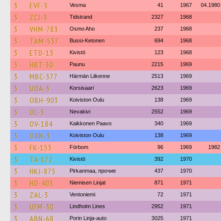
3
EVF-3
Vesma
41
1967
04.1980
3
ZCJ-3
Tidstrand
2327
1968
3
VHM-783
Osmo Aho
237
1968
3
TAM-537
Bussi-Ketonen
694
1968
3
ETD-13
Kivistö
123
1968
3
HBT-30
Paunu
2215
1969
3
MBC-377
Härmän Liikenne
2513
1969
3
UOA-3
Korsisaari
2623
1969
3
OBH-903
Koiviston Oulu
138
1969
3
OL-3
Nevakivi
2552
1969
3
OV-184
Kaikkonen Paavo
340
1969
3
OAN-3
Koiviston Oulu
138
1969
3
FK-153
Förbom
96
1969
1982
3
TA-172
Kivistö
392
1970
3
HKJ-875
Pirkanmaa, прочие
437
1970
3
HD-403
Niemisen Linjat
871
1971
3
ZAL-3
Ventoniemi
72
1971
3
UFM-30
Lindholm Lines
2952
1971
3
ABN-68
Porin Linja-auto
3025
1971