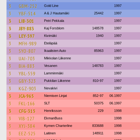
3
GBM-252
Gold Line
1997
3
YBF-514
A & J Hautamäki
25442
1997
3
LIB-301
Petri Pekkala
1997
3
JBY-883
Kaj Forsblom
148578
1997
3
LEY-597
Kivimäki
1940
1997
3
MFH-989
Eteläpää
1997
3
SYO-807
Ikaalisten Auto
85963
1997
3
UAI-703
Mikkolan Liikenne
1997
3
BIA-883
Vesanen
148783
1997
3
YBL-559
Lamminmäki
1997
3
GBY-323
Pukkilan Liikenne
810-97
1997
3
KGZ-903
Nevakivi
1997
3
JCA-965
Niemisen Linjat
852-97
06.1997
3
FKL-166
SLT
50375
06.1997
3
CFG-315
Henriksson
229
1998
3
VIB-127
EkmanBuss
1998
3
XYJ-384
Kymen Charterline
833688
1998
3
EEZ-525
Laitinen
148911
1998