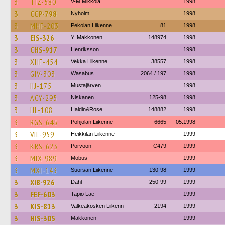
3
TIZ-580
V-M Mikkola
1998
3
CCP-798
Nyholm
1998
3
MHF-203
Pekolan Liikenne
81
1998
3
EIS-326
Y. Makkonen
148974
1998
3
CHS-917
Henriksson
1998
3
XHF-454
Vekka Liikenne
38557
1998
3
GIV-303
Wasabus
2064 / 197
1998
3
IIJ-175
Mustajärven
1998
3
ACY-295
Niskanen
125-98
1998
3
IJL-108
Haldin&Rose
148882
1998
3
RGS-645
Pohjolan Liikenne
6665
05.1998
3
VIL-959
Heikkilän Liikenne
1999
3
KRS-623
Porvoon
C479
1999
3
MIX-989
Mobus
1999
3
MXI-143
Suorsan Liikenne
130-98
1999
3
XIB-926
Dahl
250-99
1999
3
FEF-603
Tapio Lae
1999
3
KIS-813
Valkeakosken Liikenn
2194
1999
3
HIS-305
Makkonen
1999