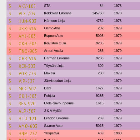
3
AKV-108
STA
84
1978
3
VLS-703
Kokkolan Liikenne
145760
1978
3
HUN-903
Hämeen Linja
4752
1978
3
UKX-316
Osmo Aho
202
1979
3
AMJ-803
Espoon Auto
5003
1979
3
OKH-603
Koiviston Oulu
9285
1979
3
TNO-903
Artturi Anttila
286
1979
3
OHR-516
Härmän Liikenne
9236
1979
3
XCX-503
Töysän Linja
309
1979
3
VOX-773
Mäkela
230
1979
3
VJP-827
Järviseudun Linja
1979
3
MCC-502
Dahl
1627
1979
3
OKH-603
Pohjola
9285
1979
3
RES-920
Etelä-Savo, прочие
1615
1979
3
ALP-307
J & A Mylläri
1979
3
HTU-121
Lehdon Liikenne
269
1979
3
AMO-603
Saaren Auto
5015
1979
3
HNM-222
Ykspetäjä
469
1980