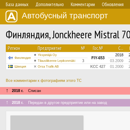
База данных
Дополнительно
Комментарии
Обновления
Автобусный транспорт
Финляндия, Jonckheere Mistral 7
Регион
Предприятие
№
Гос.№
С...
2018
Ykspetäjä Oy
FIY-653
Финляндия
3
03.2009
Tilausliikenne Lepikonmäki
KCC 427
01.2000
Швеция
Orsa Trafik AB
Все комментарии к фотографиям этого ТС
↑
2018 г.
Списан
↑
2018 г.
Передан в другое предприятие или на завод