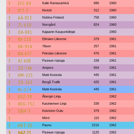
3
EFC-89
Kalle Rantasärkkä
686
1960
3
IPT-3
Kivistö
312
1960
3
AÄ-813
Nobina Finland
758
1960
3
ZL-620
Norrgård
824
1960
3
OÄ-881
Kajaanin Kaupunkilinjat
1960
3
RX-110
Elimäen Liikenne
379
1961
3
HK-924
Ylisen
257
1961
3
NA-657
Pekolan Liikenne
476
1961
3
XJ-608
Разные города
158
1961
3
ZD-746
Ampers
554
1961
3
HM-225
Matti Koskela
445
1961
3
ZO-263
Borgå Trafik
425
1961
3
HL-174
Matti Koskela
445
1961
3
USZ-39
Åbergin Linja
1962
3
HEU-752
Kasiniemen Linja
338
1962
3
OBH-3
Koiviston Oulu
379
1962
3
Mörö
115
1962
3
HBT-30
Paunu
2215
1962
3
HAZ-71
Разные города
1125
1962