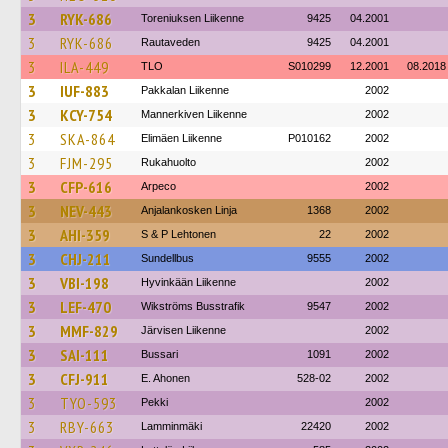
3
RYK-686
Toreniuksen Liikenne
9425
04.2001
3
RYK-686
Rautaveden
9425
04.2001
3
ILA-449
TLO
S010299
12.2001
08.2018
3
IUF-883
Pakkalan Liikenne
2002
3
KCY-754
Mannerkiven Liikenne
2002
3
SKA-864
Elimäen Liikenne
P010162
2002
3
FJM-295
Rukahuolto
2002
3
CFP-616
Arpeco
2002
3
NEV-443
Anjalankosken Linja
1368
2002
3
AHI-359
S & P Lehtonen
22
2002
3
CHJ-211
Sundellbus
9555
2002
3
VBI-198
Hyvinkään Liikenne
2002
3
LEF-470
Wikströms Busstrafik
9547
2002
3
MMF-829
Järvisen Liikenne
2002
3
SAI-111
Bussari
1091
2002
3
CFJ-911
E. Ahonen
528-02
2002
3
TYO-593
Pekki
2002
3
RBY-663
Lamminmäki
22420
2002