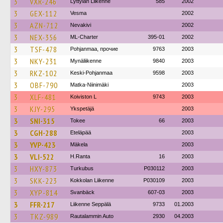
3
VXR-246
Lyttylän Liikenne
585
2002
3
GEX-112
Vesma
2002
3
AZN-712
Nevakivi
2002
3
NEX-356
ML-Charter
395-01
2002
3
TSF-478
Pohjanmaa, прочие
9763
2003
3
NKY-231
Mynäliikenne
9840
2003
3
RKZ-102
Keski-Pohjanmaa
9598
2003
3
OBF-790
Matka-Niinimäki
2003
3
XLF-481
Koiviston L
9743
2003
3
KJY-295
Ykspetäjä
2003
3
SNI-315
Tokee
66
2003
3
CGH-288
Eteläpää
2003
3
YVP-423
Mäkela
2003
3
VLI-522
H.Ranta
16
2003
3
HXY-873
Turkubus
P030112
2003
3
SKK-223
Kokkolan Liikenne
P030109
2003
3
XYP-814
Svanbäck
607-03
2003
3
FFR-217
Liikenne Seppälä
9733
01.2003
3
TKZ-989
Rautalammin Auto
2930
04.2003