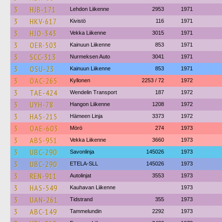
3
HJB-171
Lehdon Liikenne
2953
1971
3
HKV-617
Kivistö
116
1971
3
HJO-343
Vekka Liikenne
3015
1971
3
OER-503
Kainuun Liikenne
853
1971
3
SCC-313
Nurmeksen Auto
3041
1971
3
OSU-23
Kainuun Liikenne
853
1971
3
OAC-265
Kyllonen
2253 / 72
1972
3
TAE-424
Wendelin Transport
187
1972
3
UYH-78
Hangon Liikenne
1208
1972
3
HAS-215
Hämeen Linja
3373
1972
3
OAE-603
Mörö
274
1973
3
ABS-951
Vekka Liikenne
3660
1973
3
UBC-290
Savonlinja
145026
1973
3
UBC-290
ETELA-SLL
145026
1973
3
REN-911
Autolinjat
3553
1973
3
HAS-549
Kauhavan Liikenne
1973
3
UAN-261
Tidstrand
355
1973
3
ABC-149
Tammelundin
2292
1973