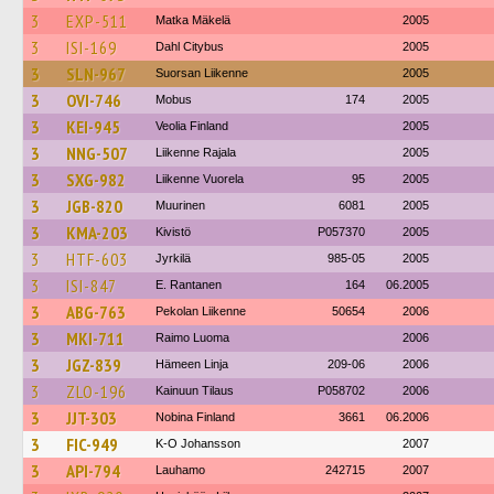
3
EXP-511
Matka Mäkelä
2005
3
ISI-169
Dahl Citybus
2005
3
SLN-967
Suorsan Liikenne
2005
3
OVI-746
Mobus
174
2005
3
KEI-945
Veolia Finland
2005
3
NNG-507
Liikenne Rajala
2005
3
SXG-982
Liikenne Vuorela
95
2005
3
JGB-820
Muurinen
6081
2005
3
KMA-203
Kivistö
P057370
2005
3
HTF-603
Jyrkilä
985-05
2005
3
ISI-847
E. Rantanen
164
06.2005
3
ABG-763
Pekolan Liikenne
50654
2006
3
MKI-711
Raimo Luoma
2006
3
JGZ-839
Hämeen Linja
209-06
2006
3
ZLO-196
Kainuun Tilaus
P058702
2006
3
JJT-303
Nobina Finland
3661
06.2006
3
FIC-949
K-O Johansson
2007
3
API-794
Lauhamo
242715
2007