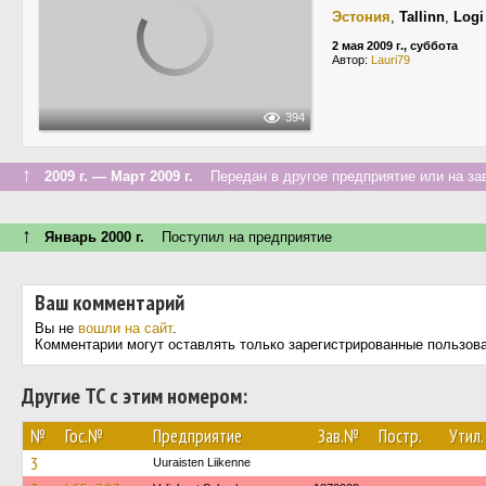
Эстония
,
Tallinn
,
Logi
2 мая 2009 г., суббота
Автор:
Lauri79
394
↑
2009 г. — Март 2009 г.
Передан в другое предприятие или на за
↑
Январь 2000 г.
Поступил на предприятие
Ваш комментарий
Вы не
вошли на сайт
.
Комментарии могут оставлять только зарегистрированные пользов
Другие ТС с этим номером:
№
Гос.№
Предприятие
Зав.№
Постр.
Утил.
3
Uuraisten Liikenne