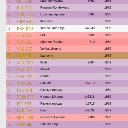
3
LKE-142
Liikenne-Pasma
6751
1988
3
EJU-391
Rauman Kohde-Auto
1988
3
ZCB-123
Uusimaa, прочие
6787
1988
3
ORM-612
Kosonen
1988
3
KBF-840
Järviseudun Linja
147548
1989
3
ZEA-232
LSL
6994
1989
3
VBF-201
Liikenne-Pasma
710
1989
3
VGC-153
Vekka Liikenne
1989
3
SYO-803
Lauhamo
1989
3
AFB-789
Kittilä
7084
1989
3
VTV-303
Mäkela
1989
3
OSB-921
Ervasti
1989
3
VBF-286
Pekkala
147510
1989
3
FAB-341
Разные города
1989
3
ZEM-373
Hangon Liikenne
147516
1989
3
IEE-393
Разные города
15715
1989
3
EKK-163
Enon
147532
1989
3
MKC-488
Lehtosen Liikenne
7186
1990
3
UFI-806
Sukulan Linja
1990