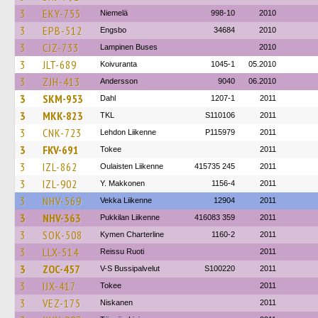
3
EKY-755
Niemelä
998-10
2010
3
EPB-512
Engsbo
34684
2010
3
CJZ-733
Lampinen Buses
2010
3
JLT-689
Koivuranta
1045-1
05.2010
3
ZJH-413
Andersson
9040
06.2010
3
SKM-953
Dahl
1207-1
2011
3
MKK-823
TKL
S110106
2011
3
CNK-723
Lehdon Liikenne
P115979
2011
3
FKV-691
Tokee
2011
3
IZL-862
Oulaisten Liikenne
415735 245
2011
3
IZL-902
Y. Makkonen
1156-4
2011
3
NHV-569
Vekka Liikenne
12904
2011
3
NHV-363
Pukkilan Liikenne
416083 359
2011
3
SOK-508
Kymen Charterline
1160-2
2011
3
LLX-514
Reissu Ruoti
2011
3
ZOC-457
V-S Bussipalvelut
S100220
2011
3
IJX-417
Tokee
2011
3
VEZ-175
Niskanen
2011