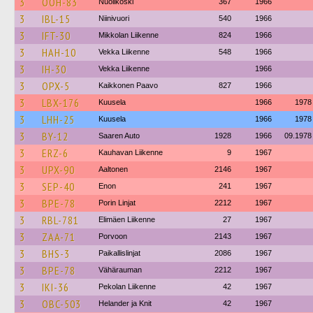
3
OOH-83
Nuolikoski
367
1966
3
IBL-15
Niinivuori
540
1966
3
IFT-30
Mikkolan Liikenne
824
1966
3
HAH-10
Vekka Liikenne
548
1966
3
IH-30
Vekka Liikenne
1966
3
OPX-5
Kaikkonen Paavo
827
1966
3
LBX-176
Kuusela
1966
1978
3
LHH-25
Kuusela
1966
1978
3
BY-12
Saaren Auto
1928
1966
09.1978
3
ERZ-6
Kauhavan Liikenne
9
1967
3
UPX-90
Aaltonen
2146
1967
3
SEP-40
Enon
241
1967
3
BPE-78
Porin Linjat
2212
1967
3
RBL-781
Elimäen Liikenne
27
1967
3
ZAA-71
Porvoon
2143
1967
3
BHS-3
Paikallislinjat
2086
1967
3
BPE-78
Vähärauman
2212
1967
3
IKI-36
Pekolan Liikenne
42
1967
3
OBC-503
Helander ja Knit
42
1967