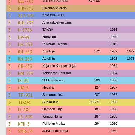
3
LCE-703
Veljekset Salmela
1870908
3
RJK-553
Liikenne Vuorela
3
XEY-595
Koiviston Oulu
3
RJH-733
Anjalankosken Linja
3
H-3766
TAKRA
1936
3
HV-99
Niinivuori
1949
3
UH-533
Pukkilan Liikenne
1949
3
RH-269
Autolinjat
372
1952
1972
3
RH-269
Autolinjat
1952
1972
3
OR-439
Kajaanin Kaupunkilinjat
1954
3
HM-599
Jokioisten-Forssan
1954
3
IH-30
Vekka Liikenne
283
1956
3
OM-3
Nevakivi
127
1957
3
TP-931
Someron Linja
207
1957
3
TJ-241
Sundellbus
292/71
1958
3
IS-380
Hämeen Linja
187
1958
3
OS-699
Kainuun Linja
187
1958
3
KFD-3
Pohjolan Matka
294
1960
3
VMR-74
Järviseudun Linja
1960