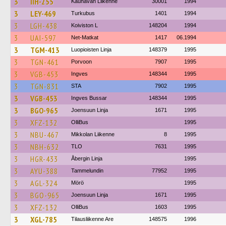
3
IIH-255
Kauhavan Liikenne
30001
1994
3
LEY-469
Turkubus
1401
1994
3
LGH-438
Koiviston L
148204
1994
3
UAI-597
Net-Matkat
1417
06.1994
3
TGM-413
Luopioisten Linja
148379
1995
3
TGN-461
Porvoon
7907
1995
3
VGB-453
Ingves
148344
1995
3
TGN-831
STA
7902
1995
3
VGB-453
Ingves Bussar
148344
1995
3
BGO-965
Joensuun Linja
1671
1995
3
XFZ-132
OlliBus
1995
3
NBU-467
Mikkolan Liikenne
8
1995
3
NBH-632
TLO
7631
1995
3
HGR-433
Åbergin Linja
1995
3
AYU-388
Tammelundin
77952
1995
3
AGL-324
Mörö
1995
3
BGO-965
Joensuun Linja
1671
1995
3
XFZ-132
OlliBus
1603
1995
3
XGL-785
Tilausliikenne Are
148575
1996