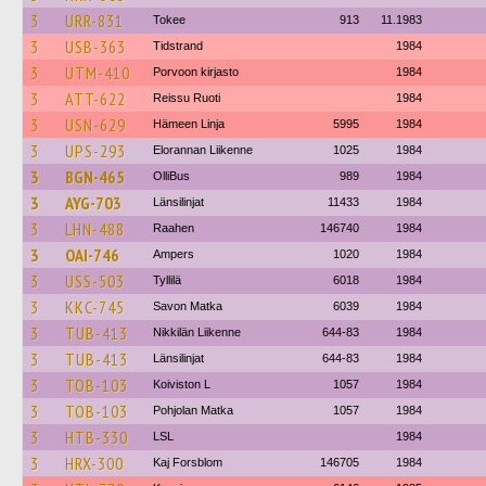
3
URR-831
Tokee
913
11.1983
3
USB-363
Tidstrand
1984
3
UTM-410
Porvoon kirjasto
1984
3
ATT-622
Reissu Ruoti
1984
3
USN-629
Hämeen Linja
5995
1984
3
UPS-293
Elorannan Liikenne
1025
1984
3
BGN-465
OlliBus
989
1984
3
AYG-703
Länsilinjat
11433
1984
3
LHN-488
Raahen
146740
1984
3
OAI-746
Ampers
1020
1984
3
USS-503
Tyllilä
6018
1984
3
KKC-745
Savon Matka
6039
1984
3
TUB-413
Nikkilän Liikenne
644-83
1984
3
TUB-413
Länsilinjat
644-83
1984
3
TOB-103
Koiviston L
1057
1984
3
TOB-103
Pohjolan Matka
1057
1984
3
HTB-330
LSL
1984
3
HRX-300
Kaj Forsblom
146705
1984