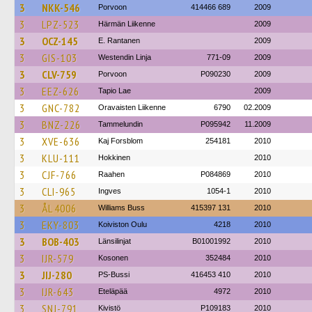
3
NKK-546
Porvoon
414466 689
2009
3
LPZ-523
Härmän Liikenne
2009
3
OCZ-145
E. Rantanen
2009
3
GIS-103
Westendin Linja
771-09
2009
3
CLV-759
Porvoon
P090230
2009
3
EEZ-626
Tapio Lae
2009
3
GNC-782
Oravaisten Liikenne
6790
02.2009
3
BNZ-226
Tammelundin
P095942
11.2009
3
XVE-636
Kaj Forsblom
254181
2010
3
KLU-111
Hokkinen
2010
3
CJF-766
Raahen
P084869
2010
3
CLI-965
Ingves
1054-1
2010
3
ÅL 4006
Williams Buss
415397 131
2010
3
EKY-803
Koiviston Oulu
4218
2010
3
BOB-403
Länsilinjat
B01001992
2010
3
IJR-579
Kosonen
352484
2010
3
JIJ-280
PS-Bussi
416453 410
2010
3
IJR-643
Eteläpää
4972
2010
3
SNJ-791
Kivistö
P109183
2010