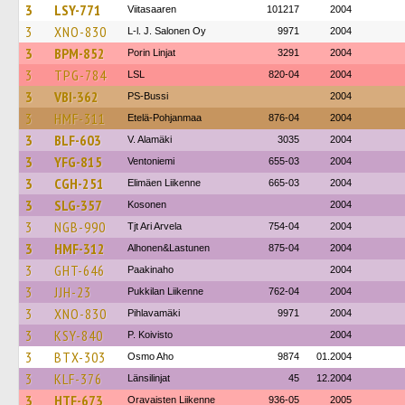
3
LSY-771
Viitasaaren
101217
2004
3
XNO-830
L-l. J. Salonen Oy
9971
2004
3
BPM-852
Porin Linjat
3291
2004
3
TPG-784
LSL
820-04
2004
3
VBI-362
PS-Bussi
2004
3
HMF-311
Etelä-Pohjanmaa
876-04
2004
3
BLF-603
V. Alamäki
3035
2004
3
YFG-815
Ventoniemi
655-03
2004
3
CGH-251
Elimäen Liikenne
665-03
2004
3
SLG-357
Kosonen
2004
3
NGB-990
Tjt Ari Arvela
754-04
2004
3
HMF-312
Alhonen&Lastunen
875-04
2004
3
GHT-646
Paakinaho
2004
3
JJH-23
Pukkilan Liikenne
762-04
2004
3
XNO-830
Pihlavamäki
9971
2004
3
KSY-840
P. Koivisto
2004
3
BTX-303
Osmo Aho
9874
01.2004
3
KLF-376
Länsilinjat
45
12.2004
3
HTF-673
Oravaisten Liikenne
936-05
2005