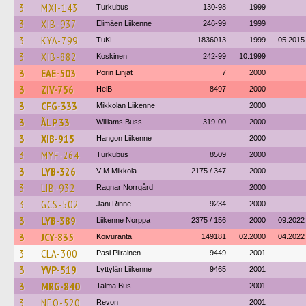
3
MXI-143
Turkubus
130-98
1999
3
XIB-937
Elimäen Liikenne
246-99
1999
3
KYA-799
TuKL
1836013
1999
05.2015
3
XIB-882
Koskinen
242-99
10.1999
3
EAE-503
Porin Linjat
7
2000
3
ZIV-756
HelB
8497
2000
3
CFG-333
Mikkolan Liikenne
2000
3
ÅLP 33
Williams Buss
319-00
2000
3
XIB-915
Hangon Liikenne
2000
3
MYF-264
Turkubus
8509
2000
3
LYB-326
V-M Mikkola
2175 / 347
2000
3
LIB-932
Ragnar Norrgård
2000
3
GCS-502
Jani Rinne
9234
2000
3
LYB-389
Liikenne Norppa
2375 / 156
2000
09.2022
3
JCY-835
Koivuranta
149181
02.2000
04.2022
3
CLA-300
Pasi Piirainen
9449
2001
3
YVP-519
Lyttylän Liikenne
9465
2001
3
MRG-840
Talma Bus
2001
3
NEO-520
Revon
2001