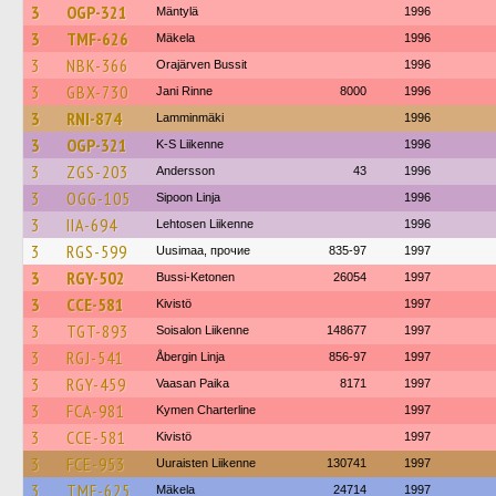
3
OGP-321
Mäntylä
1996
3
TMF-626
Mäkela
1996
3
NBK-366
Orajärven Bussit
1996
3
GBX-730
Jani Rinne
8000
1996
3
RNI-874
Lamminmäki
1996
3
OGP-321
K-S Liikenne
1996
3
ZGS-203
Andersson
43
1996
3
OGG-105
Sipoon Linja
1996
3
IIA-694
Lehtosen Liikenne
1996
3
RGS-599
Uusimaa, прочие
835-97
1997
3
RGY-502
Bussi-Ketonen
26054
1997
3
CCE-581
Kivistö
1997
3
TGT-893
Soisalon Liikenne
148677
1997
3
RGJ-541
Åbergin Linja
856-97
1997
3
RGY-459
Vaasan Paika
8171
1997
3
FCA-981
Kymen Charterline
1997
3
CCE-581
Kivistö
1997
3
FCE-953
Uuraisten Liikenne
130741
1997
3
TMF-625
Mäkela
24714
1997