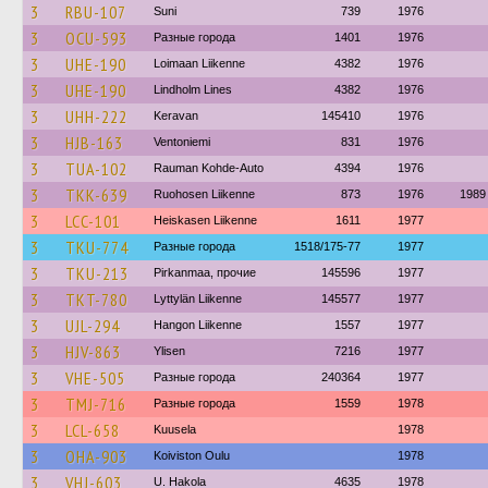
3
RBU-107
Suni
739
1976
3
OCU-593
Разные города
1401
1976
3
UHE-190
Loimaan Liikenne
4382
1976
3
UHE-190
Lindholm Lines
4382
1976
3
UHH-222
Keravan
145410
1976
3
HJB-163
Ventoniemi
831
1976
3
TUA-102
Rauman Kohde-Auto
4394
1976
3
TKK-639
Ruohosen Liikenne
873
1976
1989
3
LCC-101
Heiskasen Liikenne
1611
1977
3
TKU-774
Разные города
1518/175-77
1977
3
TKU-213
Pirkanmaa, прочие
145596
1977
3
TKT-780
Lyttylän Liikenne
145577
1977
3
UJL-294
Hangon Liikenne
1557
1977
3
HJV-863
Ylisen
7216
1977
3
VHE-505
Разные города
240364
1977
3
TMJ-716
Разные города
1559
1978
3
LCL-658
Kuusela
1978
3
OHA-903
Koiviston Oulu
1978
3
VHJ-603
U. Hakola
4635
1978