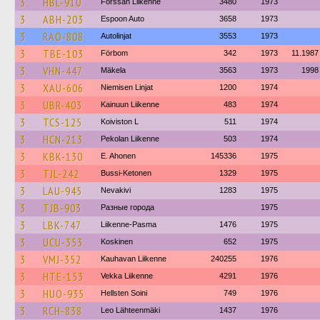
3
HBL-910
Forssan Liikenne
3480
1973
3
ABH-203
Espoon Auto
3658
1973
3
RAO-808
Autolinjat
3553
1973
3
TBE-103
Förbom
342
1973
11.1987
3
VHN-447
Mäkela
3563
1973
1998
3
XAU-606
Niemisen Linjat
1200
1974
3
UBR-403
Kainuun Liikenne
483
1974
3
TCS-125
Koiviston L
511
1974
3
HCN-213
Pekolan Liikenne
503
1974
3
KBK-130
E. Ahonen
145336
1975
3
TJL-242
Bussi-Ketonen
1329
1975
3
LAU-945
Nevakivi
1283
1975
3
TJB-903
Разные города
1975
3
LBK-747
Liikenne-Pasma
1476
1975
3
UCU-353
Koskinen
652
1975
3
VMJ-352
Kauhavan Liikenne
240255
1976
3
HTE-153
Vekka Liikenne
4291
1976
3
HUO-935
Hellsten Soini
749
1976
3
RCH-838
Leo Lähteenmäki
1437
1976