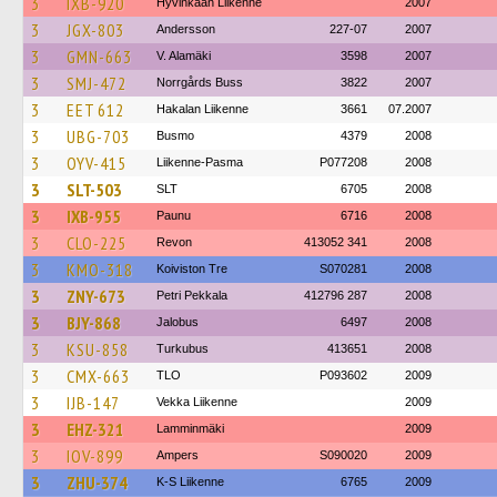
3
IXB-920
Hyvinkään Liikenne
2007
3
JGX-803
Andersson
227-07
2007
3
GMN-663
V. Alamäki
3598
2007
3
SMJ-472
Norrgårds Buss
3822
2007
3
EET 612
Hakalan Liikenne
3661
07.2007
3
UBG-703
Busmo
4379
2008
3
OYV-415
Liikenne-Pasma
P077208
2008
3
SLT-503
SLT
6705
2008
3
IXB-955
Paunu
6716
2008
3
CLO-225
Revon
413052 341
2008
3
KMO-318
Koiviston Tre
S070281
2008
3
ZNY-673
Petri Pekkala
412796 287
2008
3
BJY-868
Jalobus
6497
2008
3
KSU-858
Turkubus
413651
2008
3
CMX-663
TLO
P093602
2009
3
IJB-147
Vekka Liikenne
2009
3
EHZ-321
Lamminmäki
2009
3
IOV-899
Ampers
S090020
2009
3
ZHU-374
K-S Liikenne
6765
2009