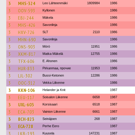
3
MHS-324
Leo Lähteenmäki
1809984
1986
3
OOV-593
Kyllonen
1986
3
EBJ-244
Mäkela
1986
3
MHS-426
Savonlinja
1986
3
HXV-726
SLT
2110
1986
3
MHN-690
Savonlinja
1986
3
ONS-903
Mörö
11951
1986
3
XKM-817
Matka Mäkelä
12755
1986
3
TFX-606
E. Ahonen
1986
3
HUR-833
Pirkanmaa, прочие
11953
1986
3
LJL-302
Bussi-Ketonen
12286
1986
3
OOC-312
Vekka Liikenne
1986
3
KKN-106
Helander ja Knit
1987
3
EEU-117
Soisalon Liikenne
6658
1987
3
UXL-603
Korsisaari
6518
1987
3
ECA-703
Vainion Liikenne
6661
1987
3
BCH-823
Seinäjoen
268
1987
3
ECA-728
Perhe Eero
1987
3
LKB-193
Kuusela
147231
1987