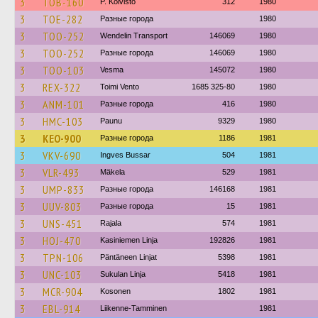
3
TOB-160
P. Koivisto
312
1980
3
TOE-282
Разные города
1980
3
TOO-252
Wendelin Transport
146069
1980
3
TOO-252
Разные города
146069
1980
3
TOO-103
Vesma
145072
1980
3
REX-322
Toimi Vento
1685 325-80
1980
3
ANM-101
Разные города
416
1980
3
HMC-103
Paunu
9329
1980
3
KEO-900
Разные города
1186
1981
3
VKV-690
Ingves Bussar
504
1981
3
VLR-493
Mäkela
529
1981
3
UMP-833
Разные города
146168
1981
3
UUV-803
Разные города
15
1981
3
UNS-451
Rajala
574
1981
3
HOJ-470
Kasiniemen Linja
192826
1981
3
TPN-106
Päntäneen Linjat
5398
1981
3
UNC-103
Sukulan Linja
5418
1981
3
MCR-904
Kosonen
1802
1981
3
EBL-914
Liikenne-Tamminen
1981