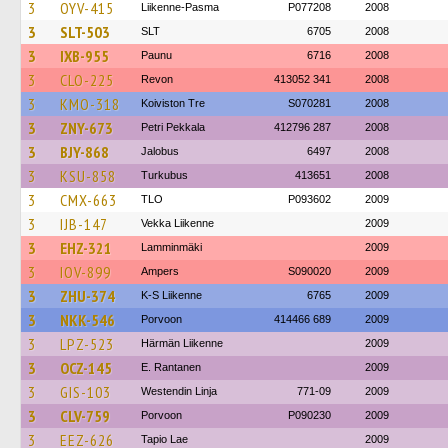
3
OYV-415
Liikenne-Pasma
P077208
2008
3
SLT-503
SLT
6705
2008
3
IXB-955
Paunu
6716
2008
3
CLO-225
Revon
413052 341
2008
3
KMO-318
Koiviston Tre
S070281
2008
3
ZNY-673
Petri Pekkala
412796 287
2008
3
BJY-868
Jalobus
6497
2008
3
KSU-858
Turkubus
413651
2008
3
CMX-663
TLO
P093602
2009
3
IJB-147
Vekka Liikenne
2009
3
EHZ-321
Lamminmäki
2009
3
IOV-899
Ampers
S090020
2009
3
ZHU-374
K-S Liikenne
6765
2009
3
NKK-546
Porvoon
414466 689
2009
3
LPZ-523
Härmän Liikenne
2009
3
OCZ-145
E. Rantanen
2009
3
GIS-103
Westendin Linja
771-09
2009
3
CLV-759
Porvoon
P090230
2009
3
EEZ-626
Tapio Lae
2009