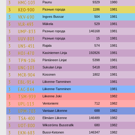
3
HMC-103
Paunu
9329
1980
3
KEO-900
Разные города
1186
1981
3
VKV-690
Ingves Bussar
504
1981
3
VLR-493
Mäkela
529
1981
3
UMP-833
Разные города
146168
1981
3
UUV-803
Разные города
15
1981
3
UNS-451
Rajala
574
1981
3
HOJ-470
Kasiniemen Linja
192826
1981
3
TPN-106
Päntäneen Linjat
5398
1981
3
UNC-103
Sukulan Linja
5418
1981
3
MCR-904
Kosonen
1802
1981
3
EBL-914
Liikenne-Tamminen
1981
3
EAC-844
Liikenne-Tamminen
1981
3
TSM-939
Liikenne Joki
1982
3
UPL-113
Ventoniemi
712
1982
3
UPM-703
Vantaan Liikenne
688
1982
3
TSA-400
Elimäen Liikenne
146489
1982
3
UOT-800
Wikströms Busstrafik
680
1982
3
EKN-683
Bussi-Ketonen
146347
1982