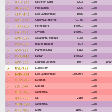
3
UTU-143
Koiviston Oulu
6223
1985
3
UUV-226
Pieksämäki
6296
1985
3
KFM-472
Leo Lähteenmäki
1065
1985
3
AVT-114
Uusimaa, прочие
721-85
1985
3
TXK-513
Perhe Eero
146901
1985
3
EAT-381
Nyholm
146951
1985
3
AVM-135
Satakunta, прочие
6178
1985
3
VKV-690
Ingves Bussar
504
1985
3
ASV-123
Hämeen Linja
6113
1985
3
ONA-842
Kutilan
146672
1985
3
AVP-533
Laurilan Liikenne
1087
1985
1999
3
USE-953
Lundström
1986
3
MHS-324
Leo Lähteenmäki
1809984
1986
3
OOV-593
Kyllonen
1986
3
EBJ-244
Mäkela
1986
3
MHS-426
Savonlinja
1986
3
HXV-726
SLT
2110
1986
3
MHN-690
Savonlinja
1986
3
ONS-903
Mörö
11951
1986