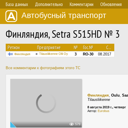
База данных
Дополнительно
Комментарии
Обновления
Автобусный транспорт
Финляндия, Setra S515HD № 3
Регион
Предприятие
№
Гос.№
С...
Tilausliikenne Olli Oy
3
RO-30
08.2017
Финляндия
Все комментарии к фотографиям этого ТС
Финляндия
,
Oulu
,
Saa
Tilausliikenne
8 августа 2019 г., четверг
Автор:
Eurobus
579