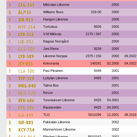
3
CFG-333
Mikkolan Liikenne
2000
3
ÅLP 33
Williams Buss
319-00
2000
3
XIB-915
Hangon Liikenne
2000
3
MYF-264
Turkubus
8509
2000
3
LYB-326
V-M Mikkola
2175 / 347
2000
3
LIB-932
Ragnar Norrgård
2000
3
GCS-502
Jani Rinne
9234
2000
3
LYB-389
Liikenne Norppa
2375 / 156
2000
09.2022
3
JCY-835
Koivuranta
149181
02.2000
04.2022
3
CLA-300
Pasi Piirainen
9449
2001
3
YVP-519
Lyttylän Liikenne
9465
2001
3
MRG-840
Talma Bus
2001
3
NEO-520
Revon
2001
3
RYK-686
Toreniuksen Liikenne
9425
04.2001
3
RYK-686
Rautaveden
9425
04.2001
3
ILA-449
TLO
S010299
12.2001
08.2018
3
IUF-883
Pakkalan Liikenne
2002
3
KCY-754
Mannerkiven Liikenne
2002
Elimäen Liikenne
P010162
2002