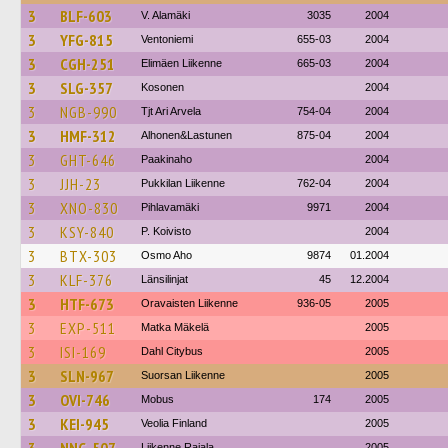
3
BLF-603
V. Alamäki
3035
2004
3
YFG-815
Ventoniemi
655-03
2004
3
CGH-251
Elimäen Liikenne
665-03
2004
3
SLG-357
Kosonen
2004
3
NGB-990
Tjt Ari Arvela
754-04
2004
3
HMF-312
Alhonen&Lastunen
875-04
2004
3
GHT-646
Paakinaho
2004
3
JJH-23
Pukkilan Liikenne
762-04
2004
3
XNO-830
Pihlavamäki
9971
2004
3
KSY-840
P. Koivisto
2004
3
BTX-303
Osmo Aho
9874
01.2004
3
KLF-376
Länsilinjat
45
12.2004
3
HTF-673
Oravaisten Liikenne
936-05
2005
3
EXP-511
Matka Mäkelä
2005
3
ISI-169
Dahl Citybus
2005
3
SLN-967
Suorsan Liikenne
2005
3
OVI-746
Mobus
174
2005
3
KEI-945
Veolia Finland
2005
Liikenne Rajala
2005