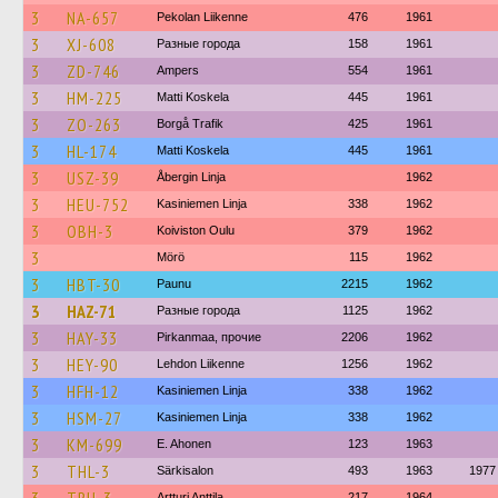
3
NA-657
Pekolan Liikenne
476
1961
3
XJ-608
Разные города
158
1961
3
ZD-746
Ampers
554
1961
3
HM-225
Matti Koskela
445
1961
3
ZO-263
Borgå Trafik
425
1961
3
HL-174
Matti Koskela
445
1961
3
USZ-39
Åbergin Linja
1962
3
HEU-752
Kasiniemen Linja
338
1962
3
OBH-3
Koiviston Oulu
379
1962
3
Mörö
115
1962
3
HBT-30
Paunu
2215
1962
3
HAZ-71
Разные города
1125
1962
3
HAY-33
Pirkanmaa, прочие
2206
1962
3
HEY-90
Lehdon Liikenne
1256
1962
3
HFH-12
Kasiniemen Linja
338
1962
3
HSM-27
Kasiniemen Linja
338
1962
3
KM-699
E. Ahonen
123
1963
3
THL-3
Särkisalon
493
1963
1977
Artturi Anttila
217
1964