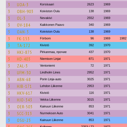
3
UOA-3
Korsisaari
2623
1969
3
OBH-903
Koiviston Oulu
138
1969
3
OL-3
Nevakivi
2552
1969
3
OV-184
Kaikkonen Paavo
340
1969
3
OAN-3
Koiviston Oulu
138
1969
3
FK-153
Förbom
96
1969
1982
3
TA-172
Kivistö
392
1970
3
HKJ-875
Pirkanmaa, прочие
437
1970
3
HD-403
Niemisen Linjat
871
1971
3
ZAL-3
Ventoniemi
72
1971
3
UFM-30
Lindholm Lines
2952
1971
3
ABN-68
Porin Linja-auto
3025
1971
3
HJB-171
Lehdon Liikenne
2953
1971
3
HKV-617
Kivistö
116
1971
3
HJO-343
Vekka Liikenne
3015
1971
3
OER-503
Kainuun Liikenne
853
1971
3
SCC-313
Nurmeksen Auto
3041
1971
3
OSU-23
Kainuun Liikenne
853
1971
Kyllonen
2253 / 72
1972