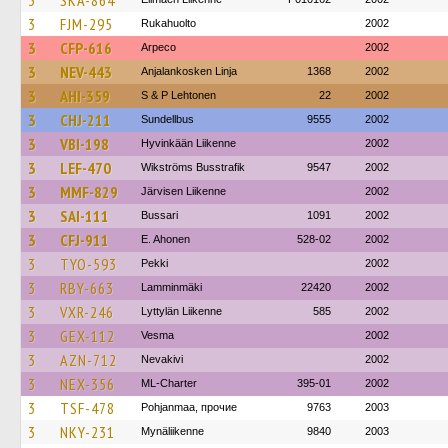
3
SKA-864
3
FJM-295
Rukahuolto
2002
3
CFP-616
Arpeco
2002
3
NEV-443
Anjalankosken Linja
1368
2002
3
AHI-359
S & P Lehtonen
22
2002
3
CHJ-211
Sundellbus
9555
2002
3
VBI-198
Hyvinkään Liikenne
2002
3
LEF-470
Wikströms Busstrafik
9547
2002
3
MMF-829
Järvisen Liikenne
2002
3
SAI-111
Bussari
1091
2002
3
CFJ-911
E. Ahonen
528-02
2002
3
TYO-593
Pekki
2002
3
RBY-663
Lamminmäki
22420
2002
3
VXR-246
Lyttylän Liikenne
585
2002
3
GEX-112
Vesma
2002
3
AZN-712
Nevakivi
2002
3
NEX-356
ML-Charter
395-01
2002
3
TSF-478
Pohjanmaa, прочие
9763
2003
3
NKY-231
Mynäliikenne
9840
2003