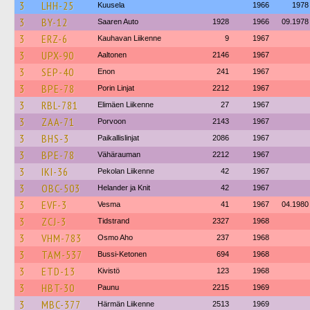
3
LHH-25
Kuusela
1966
1978
3
BY-12
Saaren Auto
1928
1966
09.1978
3
ERZ-6
Kauhavan Liikenne
9
1967
3
UPX-90
Aaltonen
2146
1967
3
SEP-40
Enon
241
1967
3
BPE-78
Porin Linjat
2212
1967
3
RBL-781
Elimäen Liikenne
27
1967
3
ZAA-71
Porvoon
2143
1967
3
BHS-3
Paikallislinjat
2086
1967
3
BPE-78
Vähärauman
2212
1967
3
IKI-36
Pekolan Liikenne
42
1967
3
OBC-503
Helander ja Knit
42
1967
3
EVF-3
Vesma
41
1967
04.1980
3
ZCJ-3
Tidstrand
2327
1968
3
VHM-783
Osmo Aho
237
1968
3
TAM-537
Bussi-Ketonen
694
1968
3
ETD-13
Kivistö
123
1968
3
HBT-30
Paunu
2215
1969
3
MBC-377
Härmän Liikenne
2513
1969