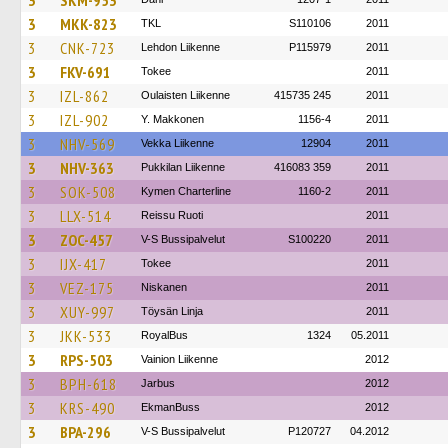
3
SKM-953
3
MKK-823
TKL
S110106
2011
3
CNK-723
Lehdon Liikenne
P115979
2011
3
FKV-691
Tokee
2011
3
IZL-862
Oulaisten Liikenne
415735 245
2011
3
IZL-902
Y. Makkonen
1156-4
2011
3
NHV-569
Vekka Liikenne
12904
2011
3
NHV-363
Pukkilan Liikenne
416083 359
2011
3
SOK-508
Kymen Charterline
1160-2
2011
3
LLX-514
Reissu Ruoti
2011
3
ZOC-457
V-S Bussipalvelut
S100220
2011
3
IJX-417
Tokee
2011
3
VEZ-175
Niskanen
2011
3
XUY-997
Töysän Linja
2011
3
JKK-533
RoyalBus
1324
05.2011
3
RPS-503
Vainion Liikenne
2012
3
BPH-618
Jarbus
2012
3
KRS-490
EkmanBuss
2012
3
BPA-296
V-S Bussipalvelut
P120727
04.2012