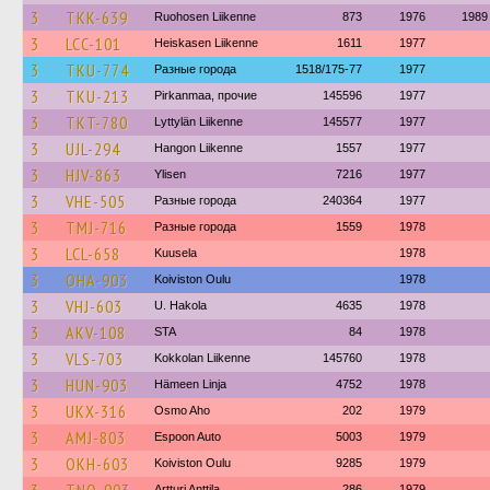
3
TKK-639
Ruohosen Liikenne
873
1976
1989
3
LCC-101
Heiskasen Liikenne
1611
1977
3
TKU-774
Разные города
1518/175-77
1977
3
TKU-213
Pirkanmaa, прочие
145596
1977
3
TKT-780
Lyttylän Liikenne
145577
1977
3
UJL-294
Hangon Liikenne
1557
1977
3
HJV-863
Ylisen
7216
1977
3
VHE-505
Разные города
240364
1977
3
TMJ-716
Разные города
1559
1978
3
LCL-658
Kuusela
1978
3
OHA-903
Koiviston Oulu
1978
3
VHJ-603
U. Hakola
4635
1978
3
AKV-108
STA
84
1978
3
VLS-703
Kokkolan Liikenne
145760
1978
3
HUN-903
Hämeen Linja
4752
1978
3
UKX-316
Osmo Aho
202
1979
3
AMJ-803
Espoon Auto
5003
1979
3
OKH-603
Koiviston Oulu
9285
1979
Artturi Anttila
286
1979