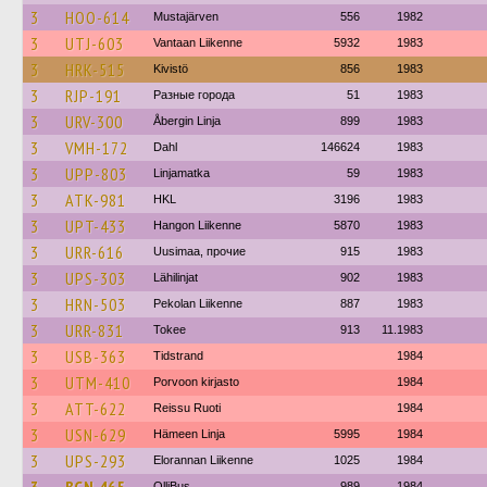
3
HOO-614
Mustajärven
556
1982
3
UTJ-603
Vantaan Liikenne
5932
1983
3
HRK-515
Kivistö
856
1983
3
RJP-191
Разные города
51
1983
3
URV-300
Åbergin Linja
899
1983
3
VMH-172
Dahl
146624
1983
3
UPP-803
Linjamatka
59
1983
3
ATK-981
HKL
3196
1983
3
UPT-433
Hangon Liikenne
5870
1983
3
URR-616
Uusimaa, прочие
915
1983
3
UPS-303
Lähilinjat
902
1983
3
HRN-503
Pekolan Liikenne
887
1983
3
URR-831
Tokee
913
11.1983
3
USB-363
Tidstrand
1984
3
UTM-410
Porvoon kirjasto
1984
3
ATT-622
Reissu Ruoti
1984
3
USN-629
Hämeen Linja
5995
1984
3
UPS-293
Elorannan Liikenne
1025
1984
OlliBus
989
1984