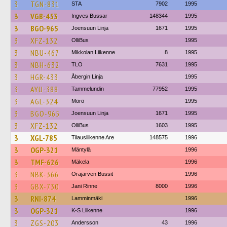
3
TGN-831
STA
7902
1995
3
VGB-453
Ingves Bussar
148344
1995
3
BGO-965
Joensuun Linja
1671
1995
3
XFZ-132
OlliBus
1995
3
NBU-467
Mikkolan Liikenne
8
1995
3
NBH-632
TLO
7631
1995
3
HGR-433
Åbergin Linja
1995
3
AYU-388
Tammelundin
77952
1995
3
AGL-324
Mörö
1995
3
BGO-965
Joensuun Linja
1671
1995
3
XFZ-132
OlliBus
1603
1995
3
XGL-785
Tilausliikenne Are
148575
1996
3
OGP-321
Mäntylä
1996
3
TMF-626
Mäkela
1996
3
NBK-366
Orajärven Bussit
1996
3
GBX-730
Jani Rinne
8000
1996
3
RNI-874
Lamminmäki
1996
3
OGP-321
K-S Liikenne
1996
3
ZGS-203
Andersson
43
1996