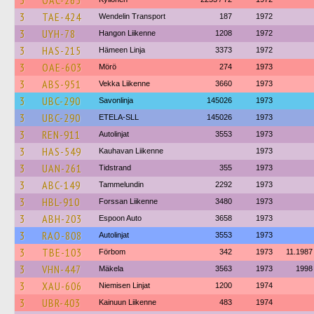
3
OAC-265
3
TAE-424
Wendelin Transport
187
1972
3
UYH-78
Hangon Liikenne
1208
1972
3
HAS-215
Hämeen Linja
3373
1972
3
OAE-603
Mörö
274
1973
3
ABS-951
Vekka Liikenne
3660
1973
3
UBC-290
Savonlinja
145026
1973
3
UBC-290
ETELA-SLL
145026
1973
3
REN-911
Autolinjat
3553
1973
3
HAS-549
Kauhavan Liikenne
1973
3
UAN-261
Tidstrand
355
1973
3
ABC-149
Tammelundin
2292
1973
3
HBL-910
Forssan Liikenne
3480
1973
3
ABH-203
Espoon Auto
3658
1973
3
RAO-808
Autolinjat
3553
1973
3
TBE-103
Förbom
342
1973
11.1987
3
VHN-447
Mäkela
3563
1973
1998
3
XAU-606
Niemisen Linjat
1200
1974
3
UBR-403
Kainuun Liikenne
483
1974