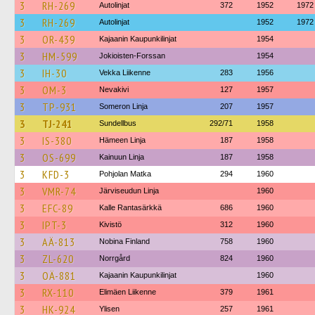
3
RH-269
Autolinjat
372
1952
1972
3
RH-269
Autolinjat
1952
1972
3
OR-439
Kajaanin Kaupunkilinjat
1954
3
HM-599
Jokioisten-Forssan
1954
3
IH-30
Vekka Liikenne
283
1956
3
OM-3
Nevakivi
127
1957
3
TP-931
Someron Linja
207
1957
3
TJ-241
Sundellbus
292/71
1958
3
IS-380
Hämeen Linja
187
1958
3
OS-699
Kainuun Linja
187
1958
3
KFD-3
Pohjolan Matka
294
1960
3
VMR-74
Järviseudun Linja
1960
3
EFC-89
Kalle Rantasärkkä
686
1960
3
IPT-3
Kivistö
312
1960
3
AÄ-813
Nobina Finland
758
1960
3
ZL-620
Norrgård
824
1960
3
OÄ-881
Kajaanin Kaupunkilinjat
1960
3
RX-110
Elimäen Liikenne
379
1961
3
HK-924
Ylisen
257
1961