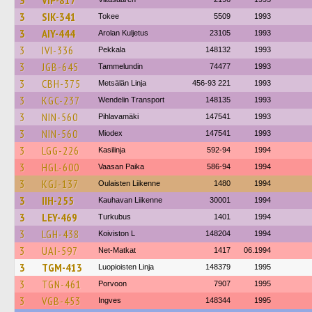
3
VIP-817
3
SIK-341
Tokee
5509
1993
3
AIY-444
Arolan Kuljetus
23105
1993
3
IVI-336
Pekkala
148132
1993
3
JGB-645
Tammelundin
74477
1993
3
CBH-375
Metsälän Linja
456-93 221
1993
3
KGC-237
Wendelin Transport
148135
1993
3
NIN-560
Pihlavamäki
147541
1993
3
NIN-560
Miodex
147541
1993
3
LGG-226
Kasilinja
592-94
1994
3
HGL-600
Vaasan Paika
586-94
1994
3
KGJ-137
Oulaisten Liikenne
1480
1994
3
IIH-255
Kauhavan Liikenne
30001
1994
3
LEY-469
Turkubus
1401
1994
3
LGH-438
Koiviston L
148204
1994
3
UAI-597
Net-Matkat
1417
06.1994
3
TGM-413
Luopioisten Linja
148379
1995
3
TGN-461
Porvoon
7907
1995
3
VGB-453
Ingves
148344
1995