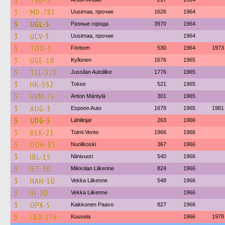
3
TRU-3
3
MD-783
Uusimaa, прочие
1626
1964
3
UGL-3
Разные города
3970
1964
3
UCV-3
Uusimaa, прочие
1964
3
TOO-3
Förbom
530
1964
1973
3
UGE-10
Kyllonen
1676
1965
3
TCL-323
Jussilan Autoliike
1776
1965
3
HK-552
Tokee
521
1965
3
HVM-76
Anton Mäntylä
301
1965
3
AUG-3
Espoon Auto
1678
1965
1981
3
UDG-3
Lähilinjat
263
1966
3
BEK-23
Toimi Vento
1966
1966
3
OOH-83
Nuolikoski
367
1966
3
IBL-15
Niinivuori
540
1966
3
IFT-30
Mikkolan Liikenne
824
1966
3
HAH-10
Vekka Liikenne
548
1966
3
IH-30
Vekka Liikenne
1966
3
OPX-5
Kaikkonen Paavo
827
1966
3
LBX-176
Kuusela
1966
1978