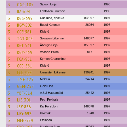
3
OGG-105
Sipoon Linja
1996
3
IIA-694
Lehtosen Liikenne
1996
3
RGS-599
Uusimaa, прочие
835-97
1997
3
RGY-502
Bussi-Ketonen
26054
1997
3
CCE-581
Kivistö
1997
3
TGT-893
Soisalon Liikenne
148677
1997
3
RGJ-541
Åbergin Linja
856-97
1997
3
RGY-459
Vaasan Paika
8171
1997
3
FCA-981
Kymen Charterline
1997
3
CCE-581
Kivistö
1997
3
FCE-953
Uuraisten Liikenne
130741
1997
3
TMF-625
Mäkela
24714
1997
3
GBM-252
Gold Line
1997
3
YBF-514
A & J Hautamäki
25442
1997
3
LIB-301
Petri Pekkala
1997
3
JBY-883
Kaj Forsblom
148578
1997
3
LEY-597
Kivimäki
1940
1997
3
MFH-989
Eteläpää
1997
Ikaalisten Auto
85963
1997