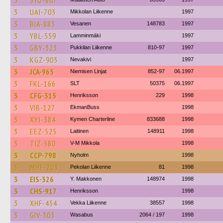
3
SYO-807
3
UAI-703
Mikkolan Liikenne
1997
3
BIA-883
Vesanen
148783
1997
3
YBL-559
Lamminmäki
1997
3
GBY-323
Pukkilan Liikenne
810-97
1997
3
KGZ-903
Nevakivi
1997
3
JCA-965
Niemisen Linjat
852-97
06.1997
3
FKL-166
SLT
50375
06.1997
3
CFG-315
Henriksson
229
1998
3
VIB-127
EkmanBuss
1998
3
XYJ-384
Kymen Charterline
833688
1998
3
EEZ-525
Laitinen
148911
1998
3
TIZ-580
V-M Mikkola
1998
3
CCP-798
Nyholm
1998
3
MHF-203
Pekolan Liikenne
81
1998
3
EIS-326
Y. Makkonen
148974
1998
3
CHS-917
Henriksson
1998
3
XHF-454
Vekka Liikenne
38557
1998
3
GIV-303
Wasabus
2064 / 197
1998