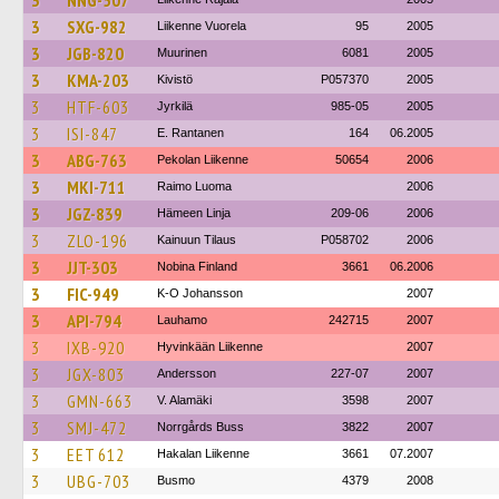
3
NNG-507
3
SXG-982
Liikenne Vuorela
95
2005
3
JGB-820
Muurinen
6081
2005
3
KMA-203
Kivistö
P057370
2005
3
HTF-603
Jyrkilä
985-05
2005
3
ISI-847
E. Rantanen
164
06.2005
3
ABG-763
Pekolan Liikenne
50654
2006
3
MKI-711
Raimo Luoma
2006
3
JGZ-839
Hämeen Linja
209-06
2006
3
ZLO-196
Kainuun Tilaus
P058702
2006
3
JJT-303
Nobina Finland
3661
06.2006
3
FIC-949
K-O Johansson
2007
3
API-794
Lauhamo
242715
2007
3
IXB-920
Hyvinkään Liikenne
2007
3
JGX-803
Andersson
227-07
2007
3
GMN-663
V. Alamäki
3598
2007
3
SMJ-472
Norrgårds Buss
3822
2007
3
EET 612
Hakalan Liikenne
3661
07.2007
3
UBG-703
Busmo
4379
2008