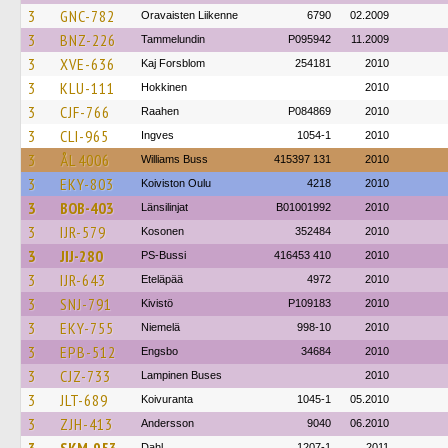
3
GNC-782
Oravaisten Liikenne
6790
02.2009
3
BNZ-226
Tammelundin
P095942
11.2009
3
XVE-636
Kaj Forsblom
254181
2010
3
KLU-111
Hokkinen
2010
3
CJF-766
Raahen
P084869
2010
3
CLI-965
Ingves
1054-1
2010
3
ÅL 4006
Williams Buss
415397 131
2010
3
EKY-803
Koiviston Oulu
4218
2010
3
BOB-403
Länsilinjat
B01001992
2010
3
IJR-579
Kosonen
352484
2010
3
JIJ-280
PS-Bussi
416453 410
2010
3
IJR-643
Eteläpää
4972
2010
3
SNJ-791
Kivistö
P109183
2010
3
EKY-755
Niemelä
998-10
2010
3
EPB-512
Engsbo
34684
2010
3
CJZ-733
Lampinen Buses
2010
3
JLT-689
Koivuranta
1045-1
05.2010
3
ZJH-413
Andersson
9040
06.2010
Dahl
1207-1
2011