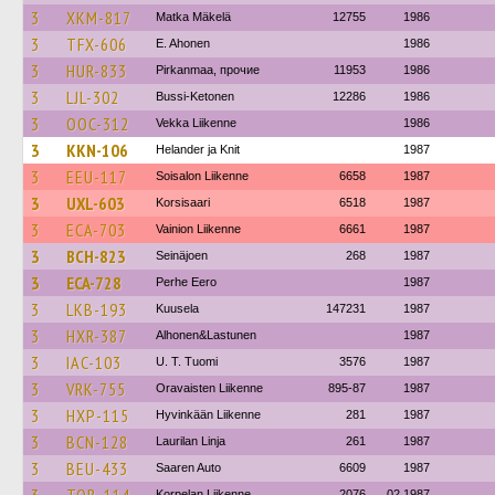
3
XKM-817
Matka Mäkelä
12755
1986
3
TFX-606
E. Ahonen
1986
3
HUR-833
Pirkanmaa, прочие
11953
1986
3
LJL-302
Bussi-Ketonen
12286
1986
3
OOC-312
Vekka Liikenne
1986
3
KKN-106
Helander ja Knit
1987
3
EEU-117
Soisalon Liikenne
6658
1987
3
UXL-603
Korsisaari
6518
1987
3
ECA-703
Vainion Liikenne
6661
1987
3
BCH-823
Seinäjoen
268
1987
3
ECA-728
Perhe Eero
1987
3
LKB-193
Kuusela
147231
1987
3
HXR-387
Alhonen&Lastunen
1987
3
IAC-103
U. T. Tuomi
3576
1987
3
VRK-755
Oravaisten Liikenne
895-87
1987
3
HXP-115
Hyvinkään Liikenne
281
1987
3
BCN-128
Laurilan Linja
261
1987
3
BEU-433
Saaren Auto
6609
1987
Korpelan Liikenne
2076
02.1987