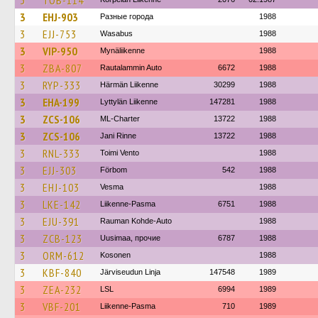
3
TOB-114
3
EHJ-903
Разные города
1988
3
EJJ-753
Wasabus
1988
3
VIP-950
Mynäliikenne
1988
3
ZBA-807
Rautalammin Auto
6672
1988
3
RYP-333
Härmän Liikenne
30299
1988
3
EHA-199
Lyttylän Liikenne
147281
1988
3
ZCS-106
ML-Charter
13722
1988
3
ZCS-106
Jani Rinne
13722
1988
3
RNL-333
Toimi Vento
1988
3
EJJ-303
Förbom
542
1988
3
EHJ-103
Vesma
1988
3
LKE-142
Liikenne-Pasma
6751
1988
3
EJU-391
Rauman Kohde-Auto
1988
3
ZCB-123
Uusimaa, прочие
6787
1988
3
ORM-612
Kosonen
1988
3
KBF-840
Järviseudun Linja
147548
1989
3
ZEA-232
LSL
6994
1989
3
VBF-201
Liikenne-Pasma
710
1989