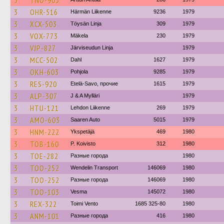
3
TNO-903
3
OHR-516
Härmän Liikenne
9236
1979
3
XCX-503
Töysän Linja
309
1979
3
VOX-773
Mäkela
230
1979
3
VJP-827
Järviseudun Linja
1979
3
MCC-502
Dahl
1627
1979
3
OKH-603
Pohjola
9285
1979
3
RES-920
Etelä-Savo, прочие
1615
1979
3
ALP-307
J & A Mylläri
1979
3
HTU-121
Lehdon Liikenne
269
1979
3
AMO-603
Saaren Auto
5015
1979
3
HNM-222
Ykspetäjä
469
1980
3
TOB-160
P. Koivisto
312
1980
3
TOE-282
Разные города
1980
3
TOO-252
Wendelin Transport
146069
1980
3
TOO-252
Разные города
146069
1980
3
TOO-103
Vesma
145072
1980
3
REX-322
Toimi Vento
1685 325-80
1980
3
ANM-101
Разные города
416
1980