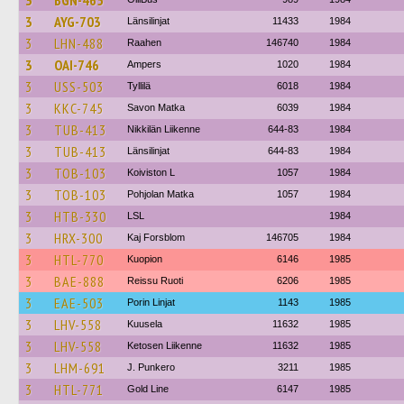
3
BGN-465
3
AYG-703
Länsilinjat
11433
1984
3
LHN-488
Raahen
146740
1984
3
OAI-746
Ampers
1020
1984
3
USS-503
Tyllilä
6018
1984
3
KKC-745
Savon Matka
6039
1984
3
TUB-413
Nikkilän Liikenne
644-83
1984
3
TUB-413
Länsilinjat
644-83
1984
3
TOB-103
Koiviston L
1057
1984
3
TOB-103
Pohjolan Matka
1057
1984
3
HTB-330
LSL
1984
3
HRX-300
Kaj Forsblom
146705
1984
3
HTL-770
Kuopion
6146
1985
3
BAE-888
Reissu Ruoti
6206
1985
3
EAE-503
Porin Linjat
1143
1985
3
LHV-558
Kuusela
11632
1985
3
LHV-558
Ketosen Liikenne
11632
1985
3
LHM-691
J. Punkero
3211
1985
3
HTL-771
Gold Line
6147
1985