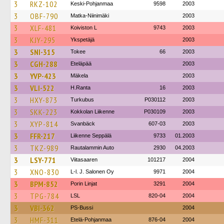
3
RKZ-102
Keski-Pohjanmaa
9598
2003
3
OBF-790
Matka-Niinimäki
2003
3
XLF-481
Koiviston L
9743
2003
3
KJY-295
Ykspetäjä
2003
3
SNI-315
Tokee
66
2003
3
CGH-288
Eteläpää
2003
3
YVP-423
Mäkela
2003
3
VLI-522
H.Ranta
16
2003
3
HXY-873
Turkubus
P030112
2003
3
SKK-223
Kokkolan Liikenne
P030109
2003
3
XYP-814
Svanbäck
607-03
2003
3
FFR-217
Liikenne Seppälä
9733
01.2003
3
TKZ-989
Rautalammin Auto
2930
04.2003
3
LSY-771
Viitasaaren
101217
2004
3
XNO-830
L-l. J. Salonen Oy
9971
2004
3
BPM-852
Porin Linjat
3291
2004
3
TPG-784
LSL
820-04
2004
3
VBI-362
PS-Bussi
2004
3
HMF-311
Etelä-Pohjanmaa
876-04
2004