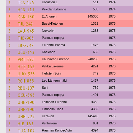
3
TCS-125
Koiviston L
511
1974
3
HCN-213
Pekolan Liikenne
503
1974
3
KBK-130
E. Ahonen
145336
1975
3
TJL-242
Bussi-Ketonen
1329
1975
3
LAU-945
Nevakivi
1283
1975
3
TJB-903
Разные города
1975
3
LBK-747
Liikenne-Pasma
1476
1975
3
UCU-353
Koskinen
652
1975
3
VMJ-352
Kauhavan Liikenne
240255
1976
3
HTE-153
Vekka Liikenne
4291
1976
3
HUO-935
Hellsten Soini
749
1976
3
RCH-838
Leo Lähteenmäki
1437
1976
3
RBU-107
Suni
739
1976
3
OCU-593
Разные города
1401
1976
3
UHE-190
Loimaan Liikenne
4382
1976
3
UHE-190
Lindholm Lines
4382
1976
3
UHH-222
Keravan
145410
1976
3
HJB-163
Ventoniemi
831
1976
3
TUA-102
Rauman Kohde-Auto
4394
1976