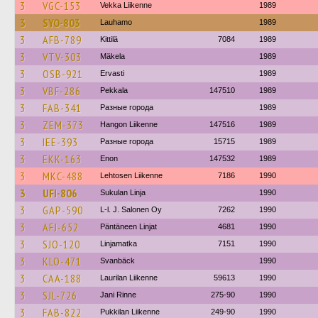
3
VGC-153
Vekka Liikenne
1989
3
SYO-803
Lauhamo
1989
3
AFB-789
Kittilä
7084
1989
3
VTV-303
Mäkela
1989
3
OSB-921
Ervasti
1989
3
VBF-286
Pekkala
147510
1989
3
FAB-341
Разные города
1989
3
ZEM-373
Hangon Liikenne
147516
1989
3
IEE-393
Разные города
15715
1989
3
EKK-163
Enon
147532
1989
3
MKC-488
Lehtosen Liikenne
7186
1990
3
UFI-806
Sukulan Linja
1990
3
GAP-590
L-l. J. Salonen Oy
7262
1990
3
AFJ-652
Päntäneen Linjat
4681
1990
3
SJO-120
Linjamatka
7151
1990
3
KLO-471
Svanbäck
1990
3
CAA-188
Laurilan Liikenne
59613
1990
3
SJL-726
Jani Rinne
275-90
1990
3
FAB-822
Pukkilan Liikenne
249-90
1990