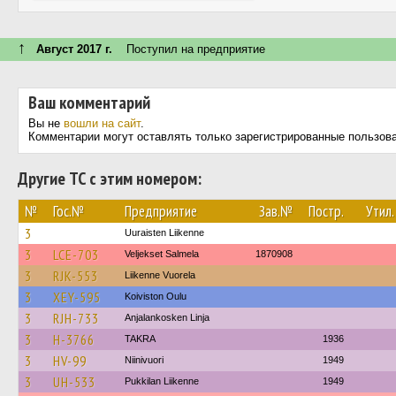
↑
Август 2017 г.
Поступил на предприятие
Ваш комментарий
Вы не
вошли на сайт
.
Комментарии могут оставлять только зарегистрированные пользов
Другие ТС с этим номером:
№
Гос.№
Предприятие
Зав.№
Постр.
Утил.
3
Uuraisten Liikenne
3
LCE-703
Veljekset Salmela
1870908
3
RJK-553
Liikenne Vuorela
3
XEY-595
Koiviston Oulu
3
RJH-733
Anjalankosken Linja
3
H-3766
TAKRA
1936
3
HV-99
Niinivuori
1949
3
UH-533
Pukkilan Liikenne
1949