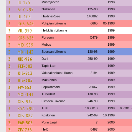
3
IIJ-175
Mustajärven
1998
3
ACY-295
Niskanen
125-98
1998
3
IJL-108
Haldin&Rose
148882
1998
3
RGS-645
Pohjolan Liikenne
6665
05.1998
3
VIL-959
Heikkilän Liikenne
1999
3
KRS-623
Porvoon
C479
1999
3
MIX-989
Mobus
1999
3
MXI-143
Suorsan Liikenne
130-98
1999
3
XIB-926
Dahl
250-99
1999
3
FEF-603
Tapio Lae
1999
3
KIS-813
Valkeakosken Liikenn
2194
1999
3
HIS-305
Makkonen
1999
3
FIY-653
Lepikonmäki
25067
1999
3
MXI-143
Turkubus
130-98
1999
3
XIB-937
Elimäen Liikenne
246-99
1999
3
KYA-799
TuKL
1836013
1999
05.2015
3
XIB-882
Koskinen
242-99
10.1999
3
EAE-503
Porin Linjat
7
2000
3
ZIV-756
HelB
8497
2000