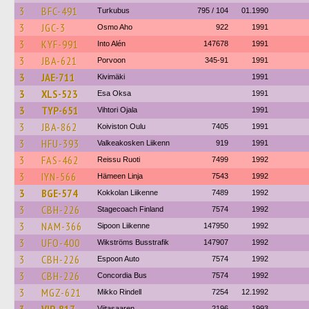
3
BFC-491
Turkubus
795 / 104
01.1990
3
JGC-3
Osmo Aho
922
1991
3
KYF-991
Into Alén
147678
1991
3
JBA-621
Porvoon
345-91
1991
3
JAE-711
Kivimäki
1991
3
XLS-523
Esa Oksa
1991
3
TYP-651
Vihtori Ojala
1991
3
JBA-862
Koiviston Oulu
7405
1991
3
HFU-393
Valkeakosken Liikenn
919
1991
3
FAS-462
Reissu Ruoti
7499
1992
3
IYN-566
Hämeen Linja
7543
1992
3
BGE-574
Kokkolan Liikenne
7489
1992
3
CBH-226
Stagecoach Finland
7574
1992
3
NAM-366
Sipoon Liikenne
147950
1992
3
UFO-400
Wikströms Busstrafik
147907
1992
3
CBH-226
Espoon Auto
7574
1992
3
CBH-226
Concordia Bus
7574
1992
3
MGZ-621
Mikko Rindell
7254
12.1992
Viitasaaren
2196
1993