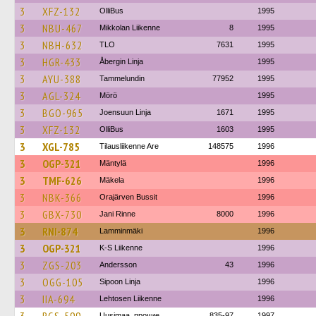
3
XFZ-132
OlliBus
1995
3
NBU-467
Mikkolan Liikenne
8
1995
3
NBH-632
TLO
7631
1995
3
HGR-433
Åbergin Linja
1995
3
AYU-388
Tammelundin
77952
1995
3
AGL-324
Mörö
1995
3
BGO-965
Joensuun Linja
1671
1995
3
XFZ-132
OlliBus
1603
1995
3
XGL-785
Tilausliikenne Are
148575
1996
3
OGP-321
Mäntylä
1996
3
TMF-626
Mäkela
1996
3
NBK-366
Orajärven Bussit
1996
3
GBX-730
Jani Rinne
8000
1996
3
RNI-874
Lamminmäki
1996
3
OGP-321
K-S Liikenne
1996
3
ZGS-203
Andersson
43
1996
3
OGG-105
Sipoon Linja
1996
3
IIA-694
Lehtosen Liikenne
1996
Uusimaa, прочие
835-97
1997