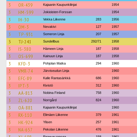
3
OR-439
Kajaanin Kaupunkilinjat
1954
3
HM-599
Jokioisten-Forssan
1954
3
IH-30
Vekka Liikenne
283
1956
3
OM-3
Nevakivi
127
1957
3
TP-931
Someron Linja
207
1957
3
TJ-241
Sundellbus
292/71
1958
3
IS-380
Hämeen Linja
187
1958
3
OS-699
Kainuun Linja
187
1958
3
KFD-3
Pohjolan Matka
294
1960
3
VMR-74
Järviseudun Linja
1960
3
EFC-89
Kalle Rantasärkkä
686
1960
3
IPT-3
Kivistö
312
1960
3
AÄ-813
Nobina Finland
758
1960
3
ZL-620
Norrgård
824
1960
3
OÄ-881
Kajaanin Kaupunkilinjat
1960
3
RX-110
Elimäen Liikenne
379
1961
3
HK-924
Ylisen
257
1961
3
NA-657
Pekolan Liikenne
476
1961
Разные города
158
1961