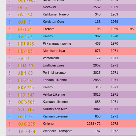
3
OBH-903
3
OL-3
Nevakivi
2552
1969
3
OV-184
Kaikkonen Paavo
340
1969
3
OAN-3
Koiviston Oulu
138
1969
3
FK-153
Förbom
96
1969
1982
3
TA-172
Kivistö
392
1970
3
HKJ-875
Pirkanmaa, прочие
437
1970
3
HD-403
Niemisen Linjat
871
1971
3
ZAL-3
Ventoniemi
72
1971
3
UFM-30
Lindholm Lines
2952
1971
3
ABN-68
Porin Linja-auto
3025
1971
3
HJB-171
Lehdon Liikenne
2953
1971
3
HKV-617
Kivistö
116
1971
3
HJO-343
Vekka Liikenne
3015
1971
3
OER-503
Kainuun Liikenne
853
1971
3
SCC-313
Nurmeksen Auto
3041
1971
3
OSU-23
Kainuun Liikenne
853
1971
3
OAC-265
Kyllonen
2253 / 72
1972
3
TAE-424
Wendelin Transport
187
1972