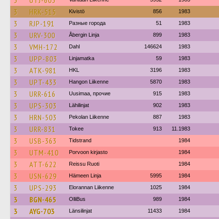
3
UTJ-603
3
HRK-515
Kivistö
856
1983
3
RJP-191
Разные города
51
1983
3
URV-300
Åbergin Linja
899
1983
3
VMH-172
Dahl
146624
1983
3
UPP-803
Linjamatka
59
1983
3
ATK-981
HKL
3196
1983
3
UPT-433
Hangon Liikenne
5870
1983
3
URR-616
Uusimaa, прочие
915
1983
3
UPS-303
Lähilinjat
902
1983
3
HRN-503
Pekolan Liikenne
887
1983
3
URR-831
Tokee
913
11.1983
3
USB-363
Tidstrand
1984
3
UTM-410
Porvoon kirjasto
1984
3
ATT-622
Reissu Ruoti
1984
3
USN-629
Hämeen Linja
5995
1984
3
UPS-293
Elorannan Liikenne
1025
1984
3
BGN-465
OlliBus
989
1984
3
AYG-703
Länsilinjat
11433
1984