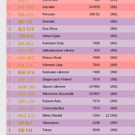
3
JGC-3
3
KYF-991
Into Alén
147678
1991
3
JBA-621
Porvoon
345-91
1991
3
JAE-711
Kivimäki
1991
3
XLS-523
Esa Oksa
1991
3
TYP-651
Vihtori Ojala
1991
3
JBA-862
Koiviston Oulu
7405
1991
3
HFU-393
Valkeakosken Liikenn
919
1991
3
FAS-462
Reissu Ruoti
7499
1992
3
IYN-566
Hämeen Linja
7543
1992
3
BGE-574
Kokkolan Liikenne
7489
1992
3
CBH-226
Stagecoach Finland
7574
1992
3
NAM-366
Sipoon Liikenne
147950
1992
3
UFO-400
Wikströms Busstrafik
147907
1992
3
CBH-226
Espoon Auto
7574
1992
3
CBH-226
Concordia Bus
7574
1992
3
MGZ-621
Mikko Rindell
7254
12.1992
3
VIP-817
Viitasaaren
2196
1993
3
SIK-341
Tokee
5509
1993