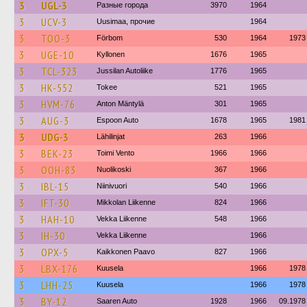
3
UGL-3
Разные города
3970
1964
3
UCV-3
Uusimaa, прочие
1964
3
TOO-3
Förbom
530
1964
1973
3
UGE-10
Kyllonen
1676
1965
3
TCL-323
Jussilan Autoliike
1776
1965
3
HK-552
Tokee
521
1965
3
HVM-76
Anton Mäntylä
301
1965
3
AUG-3
Espoon Auto
1678
1965
1981
3
UDG-3
Lähilinjat
263
1966
3
BEK-23
Toimi Vento
1966
1966
3
OOH-83
Nuolikoski
367
1966
3
IBL-15
Niinivuori
540
1966
3
IFT-30
Mikkolan Liikenne
824
1966
3
HAH-10
Vekka Liikenne
548
1966
3
IH-30
Vekka Liikenne
1966
3
OPX-5
Kaikkonen Paavo
827
1966
3
LBX-176
Kuusela
1966
1978
3
LHH-25
Kuusela
1966
1978
3
BY-12
Saaren Auto
1928
1966
09.1978