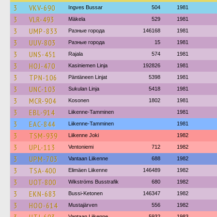
3
VKV-690
Ingves Bussar
504
1981
3
VLR-493
Mäkela
529
1981
3
UMP-833
Разные города
146168
1981
3
UUV-803
Разные города
15
1981
3
UNS-451
Rajala
574
1981
3
HOJ-470
Kasiniemen Linja
192826
1981
3
TPN-106
Päntäneen Linjat
5398
1981
3
UNC-103
Sukulan Linja
5418
1981
3
MCR-904
Kosonen
1802
1981
3
EBL-914
Liikenne-Tamminen
1981
3
EAC-844
Liikenne-Tamminen
1981
3
TSM-939
Liikenne Joki
1982
3
UPL-113
Ventoniemi
712
1982
3
UPM-703
Vantaan Liikenne
688
1982
3
TSA-400
Elimäen Liikenne
146489
1982
3
UOT-800
Wikströms Busstrafik
680
1982
3
EKN-683
Bussi-Ketonen
146347
1982
3
HOO-614
Mustajärven
556
1982
Vantaan Liikenne
5932
1983