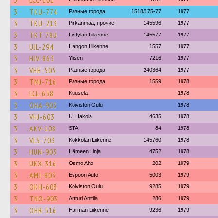
3
LCC-101
3
TKU-774
Разные города
1518/175-77
1977
3
TKU-213
Pirkanmaa, прочие
145596
1977
3
TKT-780
Lyttylän Liikenne
145577
1977
3
UJL-294
Hangon Liikenne
1557
1977
3
HJV-863
Ylisen
7216
1977
3
VHE-505
Разные города
240364
1977
3
TMJ-716
Разные города
1559
1978
3
LCL-658
Kuusela
1978
3
OHA-903
Koiviston Oulu
1978
3
VHJ-603
U. Hakola
4635
1978
3
AKV-108
STA
84
1978
3
VLS-703
Kokkolan Liikenne
145760
1978
3
HUN-903
Hämeen Linja
4752
1978
3
UKX-316
Osmo Aho
202
1979
3
AMJ-803
Espoon Auto
5003
1979
3
OKH-603
Koiviston Oulu
9285
1979
3
TNO-903
Artturi Anttila
286
1979
3
OHR-516
Härmän Liikenne
9236
1979