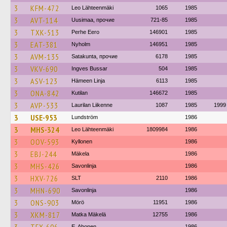
3
KFM-472
Leo Lähteenmäki
1065
1985
3
AVT-114
Uusimaa, прочие
721-85
1985
3
TXK-513
Perhe Eero
146901
1985
3
EAT-381
Nyholm
146951
1985
3
AVM-135
Satakunta, прочие
6178
1985
3
VKV-690
Ingves Bussar
504
1985
3
ASV-123
Hämeen Linja
6113
1985
3
ONA-842
Kutilan
146672
1985
3
AVP-533
Laurilan Liikenne
1087
1985
1999
3
USE-953
Lundström
1986
3
MHS-324
Leo Lähteenmäki
1809984
1986
3
OOV-593
Kyllonen
1986
3
EBJ-244
Mäkela
1986
3
MHS-426
Savonlinja
1986
3
HXV-726
SLT
2110
1986
3
MHN-690
Savonlinja
1986
3
ONS-903
Mörö
11951
1986
3
XKM-817
Matka Mäkelä
12755
1986
E. Ahonen
1986