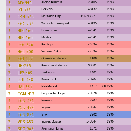
3
AIY-444
Arolan Kuljetus
23105
1993
3
IVI-336
Pekkala
148132
1993
3
CBH-375
Metsälän Linja
456-93 221
1993
3
KGC-237
Wendelin Transport
148135
1993
3
NIN-560
Pihlavamäki
147541
1993
3
NIN-560
Miodex
147541
1993
3
LGG-226
Kasilinja
592-94
1994
3
HGL-600
Vaasan Paika
586-94
1994
3
KGJ-137
Oulaisten Liikenne
1480
1994
3
IIH-255
Kauhavan Liikenne
30001
1994
3
LEY-469
Turkubus
1401
1994
3
LGH-438
Koiviston L
148204
1994
3
UAI-597
Net-Matkat
1417
06.1994
3
TGM-413
Luopioisten Linja
148379
1995
3
TGN-461
Porvoon
7907
1995
3
VGB-453
Ingves
148344
1995
3
TGN-831
STA
7902
1995
3
VGB-453
Ingves Bussar
148344
1995
3
BGO-965
Joensuun Linja
1671
1995