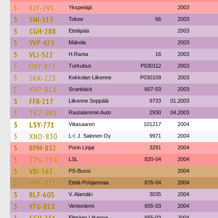
3
KJY-295
Ykspetäjä
2003
3
SNI-315
Tokee
66
2003
3
CGH-288
Eteläpää
2003
3
YVP-423
Mäkela
2003
3
VLI-522
H.Ranta
16
2003
3
HXY-873
Turkubus
P030112
2003
3
SKK-223
Kokkolan Liikenne
P030109
2003
3
XYP-814
Svanbäck
607-03
2003
3
FFR-217
Liikenne Seppälä
9733
01.2003
3
TKZ-989
Rautalammin Auto
2930
04.2003
3
LSY-771
Viitasaaren
101217
2004
3
XNO-830
L-l. J. Salonen Oy
9971
2004
3
BPM-852
Porin Linjat
3291
2004
3
TPG-784
LSL
820-04
2004
3
VBI-362
PS-Bussi
2004
3
HMF-311
Etelä-Pohjanmaa
876-04
2004
3
BLF-603
V. Alamäki
3035
2004
3
YFG-815
Ventoniemi
655-03
2004
Elimäen Liikenne
665-03
2004