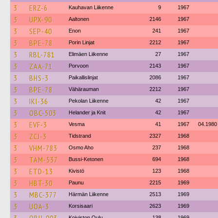
3
ERZ-6
Kauhavan Liikenne
9
1967
3
UPX-90
Aaltonen
2146
1967
3
SEP-40
Enon
241
1967
3
BPE-78
Porin Linjat
2212
1967
3
RBL-781
Elimäen Liikenne
27
1967
3
ZAA-71
Porvoon
2143
1967
3
BHS-3
Paikallislinjat
2086
1967
3
BPE-78
Vähärauman
2212
1967
3
IKI-36
Pekolan Liikenne
42
1967
3
OBC-503
Helander ja Knit
42
1967
3
EVF-3
Vesma
41
1967
04.1980
3
ZCJ-3
Tidstrand
2327
1968
3
VHM-783
Osmo Aho
237
1968
3
TAM-537
Bussi-Ketonen
694
1968
3
ETD-13
Kivistö
123
1968
3
HBT-30
Paunu
2215
1969
3
MBC-377
Härmän Liikenne
2513
1969
3
UOA-3
Korsisaari
2623
1969
Koiviston Oulu
138
1969