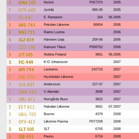
3
KMA-203
Kivistö
P057370
2005
3
HTF-603
Jyrkilä
985-05
2005
3
ISI-847
E. Rantanen
164
06.2005
3
ABG-763
Pekolan Liikenne
50654
2006
3
MKI-711
Raimo Luoma
2006
3
JGZ-839
Hämeen Linja
209-06
2006
3
ZLO-196
Kainuun Tilaus
P058702
2006
3
JJT-303
Nobina Finland
3661
06.2006
3
FIC-949
K-O Johansson
2007
3
API-794
Lauhamo
242715
2007
3
IXB-920
Hyvinkään Liikenne
2007
3
JGX-803
Andersson
227-07
2007
3
GMN-663
V. Alamäki
3598
2007
3
SMJ-472
Norrgårds Buss
3822
2007
3
EET 612
Hakalan Liikenne
3661
07.2007
3
UBG-703
Busmo
4379
2008
3
OYV-415
Liikenne-Pasma
P077208
2008
3
SLT-503
SLT
6705
2008
3
IXB-955
Paunu
6716
2008