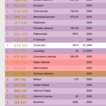
3
CGH-251
3
SLG-357
Kosonen
2004
3
NGB-990
Tjt Ari Arvela
754-04
2004
3
HMF-312
Alhonen&Lastunen
875-04
2004
3
GHT-646
Paakinaho
2004
3
JJH-23
Pukkilan Liikenne
762-04
2004
3
XNO-830
Pihlavamäki
9971
2004
3
KSY-840
P. Koivisto
2004
3
BTX-303
Osmo Aho
9874
01.2004
3
KLF-376
Länsilinjat
45
12.2004
3
HTF-673
Oravaisten Liikenne
936-05
2005
3
EXP-511
Matka Mäkelä
2005
3
ISI-169
Dahl Citybus
2005
3
SLN-967
Suorsan Liikenne
2005
3
OVI-746
Mobus
174
2005
3
KEI-945
Veolia Finland
2005
3
NNG-507
Liikenne Rajala
2005
3
SXG-982
Liikenne Vuorela
95
2005
3
JGB-820
Muurinen
6081
2005