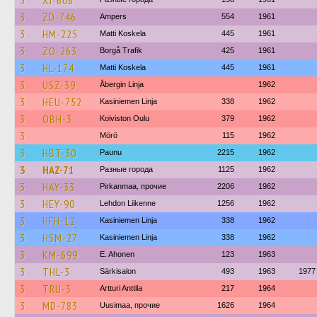
3
XJ-608
3
ZD-746
Ampers
554
1961
3
HM-225
Matti Koskela
445
1961
3
ZO-263
Borgå Trafik
425
1961
3
HL-174
Matti Koskela
445
1961
3
USZ-39
Åbergin Linja
1962
3
HEU-752
Kasiniemen Linja
338
1962
3
OBH-3
Koiviston Oulu
379
1962
3
Mörö
115
1962
3
HBT-30
Paunu
2215
1962
3
HAZ-71
Разные города
1125
1962
3
HAY-33
Pirkanmaa, прочие
2206
1962
3
HEY-90
Lehdon Liikenne
1256
1962
3
HFH-12
Kasiniemen Linja
338
1962
3
HSM-27
Kasiniemen Linja
338
1962
3
KM-699
E. Ahonen
123
1963
3
THL-3
Särkisalon
493
1963
1977
3
TRU-3
Artturi Anttila
217
1964
3
MD-783
Uusimaa, прочие
1626
1964