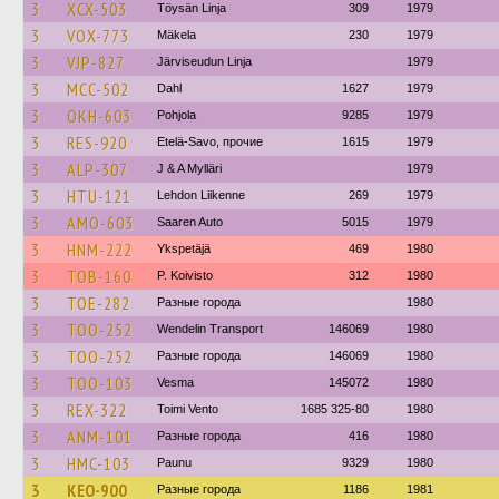
3
XCX-503
Töysän Linja
309
1979
3
VOX-773
Mäkela
230
1979
3
VJP-827
Järviseudun Linja
1979
3
MCC-502
Dahl
1627
1979
3
OKH-603
Pohjola
9285
1979
3
RES-920
Etelä-Savo, прочие
1615
1979
3
ALP-307
J & A Mylläri
1979
3
HTU-121
Lehdon Liikenne
269
1979
3
AMO-603
Saaren Auto
5015
1979
3
HNM-222
Ykspetäjä
469
1980
3
TOB-160
P. Koivisto
312
1980
3
TOE-282
Разные города
1980
3
TOO-252
Wendelin Transport
146069
1980
3
TOO-252
Разные города
146069
1980
3
TOO-103
Vesma
145072
1980
3
REX-322
Toimi Vento
1685 325-80
1980
3
ANM-101
Разные города
416
1980
3
HMC-103
Paunu
9329
1980
3
KEO-900
Разные города
1186
1981