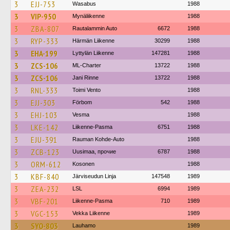
3
EJJ-753
Wasabus
1988
3
VIP-950
Mynäliikenne
1988
3
ZBA-807
Rautalammin Auto
6672
1988
3
RYP-333
Härmän Liikenne
30299
1988
3
EHA-199
Lyttylän Liikenne
147281
1988
3
ZCS-106
ML-Charter
13722
1988
3
ZCS-106
Jani Rinne
13722
1988
3
RNL-333
Toimi Vento
1988
3
EJJ-303
Förbom
542
1988
3
EHJ-103
Vesma
1988
3
LKE-142
Liikenne-Pasma
6751
1988
3
EJU-391
Rauman Kohde-Auto
1988
3
ZCB-123
Uusimaa, прочие
6787
1988
3
ORM-612
Kosonen
1988
3
KBF-840
Järviseudun Linja
147548
1989
3
ZEA-232
LSL
6994
1989
3
VBF-201
Liikenne-Pasma
710
1989
3
VGC-153
Vekka Liikenne
1989
3
SYO-803
Lauhamo
1989