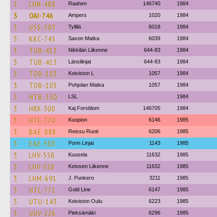
3
LHN-488
Raahen
146740
1984
3
OAI-746
Ampers
1020
1984
3
USS-503
Tyllilä
6018
1984
3
KKC-745
Savon Matka
6039
1984
3
TUB-413
Nikkilän Liikenne
644-83
1984
3
TUB-413
Länsilinjat
644-83
1984
3
TOB-103
Koiviston L
1057
1984
3
TOB-103
Pohjolan Matka
1057
1984
3
HTB-330
LSL
1984
3
HRX-300
Kaj Forsblom
146705
1984
3
HTL-770
Kuopion
6146
1985
3
BAE-888
Reissu Ruoti
6206
1985
3
EAE-503
Porin Linjat
1143
1985
3
LHV-558
Kuusela
11632
1985
3
LHV-558
Ketosen Liikenne
11632
1985
3
LHM-691
J. Punkero
3211
1985
3
HTL-771
Gold Line
6147
1985
3
UTU-143
Koiviston Oulu
6223
1985
3
UUV-226
Pieksämäki
6296
1985