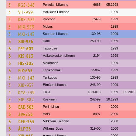
3
RGS-645
Pohjolan Liikenne
6665
05.1998
3
VIL-959
Heikkilän Liikenne
1999
3
KRS-623
Porvoon
C479
1999
3
MIX-989
Mobus
1999
3
MXI-143
Suorsan Liikenne
130-98
1999
3
XIB-926
Dahl
250-99
1999
3
FEF-603
Tapio Lae
1999
3
KIS-813
Valkeakosken Liikenn
2194
1999
3
HIS-305
Makkonen
1999
3
FIY-653
Lepikonmäki
25067
1999
3
MXI-143
Turkubus
130-98
1999
3
XIB-937
Elimäen Liikenne
246-99
1999
3
KYA-799
TuKL
1836013
1999
05.2015
3
XIB-882
Koskinen
242-99
10.1999
3
EAE-503
Porin Linjat
7
2000
3
ZIV-756
HelB
8497
2000
3
CFG-333
Mikkolan Liikenne
2000
3
ÅLP 33
Williams Buss
319-00
2000
Hangon Liikenne
2000