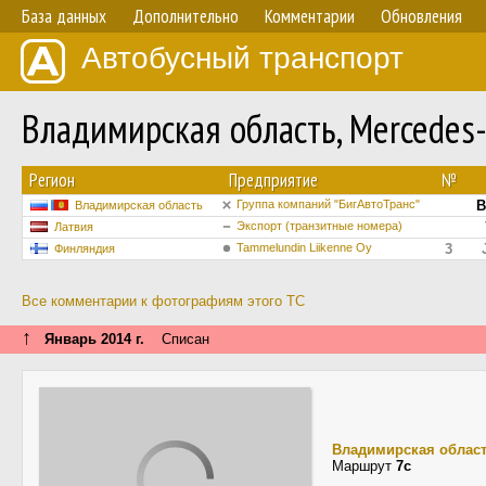
База данных
Дополнительно
Комментарии
Обновления
Автобусный транспорт
Владимирская область, Mercede
Регион
Предприятие
№
Группа компаний "БигАвтоТранс"
В
Владимирская область
Экспорт (транзитные номера)
Латвия
Tammelundin Liikenne Oy
3
Финляндия
Все комментарии к фотографиям этого ТС
↑
Январь 2014 г.
Списан
Владимирская облас
Маршрут
7с