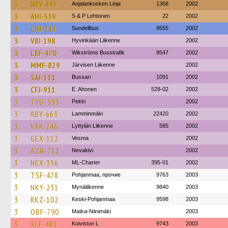
3
NEV-443
Anjalankosken Linja
1368
2002
3
AHI-359
S & P Lehtonen
22
2002
3
CHJ-211
Sundellbus
9555
2002
3
VBI-198
Hyvinkään Liikenne
2002
3
LEF-470
Wikströms Busstrafik
9547
2002
3
MMF-829
Järvisen Liikenne
2002
3
SAI-111
Bussari
1091
2002
3
CFJ-911
E. Ahonen
528-02
2002
3
TYO-593
Pekki
2002
3
RBY-663
Lamminmäki
22420
2002
3
VXR-246
Lyttylän Liikenne
585
2002
3
GEX-112
Vesma
2002
3
AZN-712
Nevakivi
2002
3
NEX-356
ML-Charter
395-01
2002
3
TSF-478
Pohjanmaa, прочие
9763
2003
3
NKY-231
Mynäliikenne
9840
2003
3
RKZ-102
Keski-Pohjanmaa
9598
2003
3
OBF-790
Matka-Niinimäki
2003
3
XLF-481
Koiviston L
9743
2003