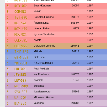
3
RGS-599
3
RGY-502
Bussi-Ketonen
26054
1997
3
CCE-581
Kivistö
1997
3
TGT-893
Soisalon Liikenne
148677
1997
3
RGJ-541
Åbergin Linja
856-97
1997
3
RGY-459
Vaasan Paika
8171
1997
3
FCA-981
Kymen Charterline
1997
3
CCE-581
Kivistö
1997
3
FCE-953
Uuraisten Liikenne
130741
1997
3
TMF-625
Mäkela
24714
1997
3
GBM-252
Gold Line
1997
3
YBF-514
A & J Hautamäki
25442
1997
3
LIB-301
Petri Pekkala
1997
3
JBY-883
Kaj Forsblom
148578
1997
3
LEY-597
Kivimäki
1940
1997
3
MFH-989
Eteläpää
1997
3
SYO-807
Ikaalisten Auto
85963
1997
3
UAI-703
Mikkolan Liikenne
1997
3
BIA-883
Vesanen
148783
1997