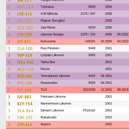
3
XIB-915
3
MYF-264
Turkubus
8509
2000
3
LYB-326
V-M Mikkola
2175 / 347
2000
3
LIB-932
Ragnar Norrgård
2000
3
GCS-502
Jani Rinne
9234
2000
3
LYB-389
Liikenne Norppa
2375 / 156
2000
09.2022
3
JCY-835
Koivuranta
149181
02.2000
04.2022
3
CLA-300
Pasi Piirainen
9449
2001
3
YVP-519
Lyttylän Liikenne
9465
2001
3
MRG-840
Talma Bus
2001
3
NEO-520
Revon
2001
3
RYK-686
Toreniuksen Liikenne
9425
04.2001
3
RYK-686
Rautaveden
9425
04.2001
3
ILA-449
TLO
S010299
12.2001
08.2018
3
IUF-883
Pakkalan Liikenne
2002
3
KCY-754
Mannerkiven Liikenne
2002
3
SKA-864
Elimäen Liikenne
P010162
2002
3
FJM-295
Rukahuolto
2002
3
CFP-616
Arpeco
2002