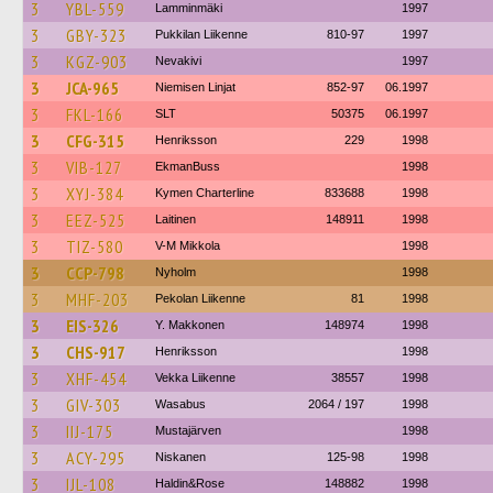
3
YBL-559
Lamminmäki
1997
3
GBY-323
Pukkilan Liikenne
810-97
1997
3
KGZ-903
Nevakivi
1997
3
JCA-965
Niemisen Linjat
852-97
06.1997
3
FKL-166
SLT
50375
06.1997
3
CFG-315
Henriksson
229
1998
3
VIB-127
EkmanBuss
1998
3
XYJ-384
Kymen Charterline
833688
1998
3
EEZ-525
Laitinen
148911
1998
3
TIZ-580
V-M Mikkola
1998
3
CCP-798
Nyholm
1998
3
MHF-203
Pekolan Liikenne
81
1998
3
EIS-326
Y. Makkonen
148974
1998
3
CHS-917
Henriksson
1998
3
XHF-454
Vekka Liikenne
38557
1998
3
GIV-303
Wasabus
2064 / 197
1998
3
IIJ-175
Mustajärven
1998
3
ACY-295
Niskanen
125-98
1998
3
IJL-108
Haldin&Rose
148882
1998