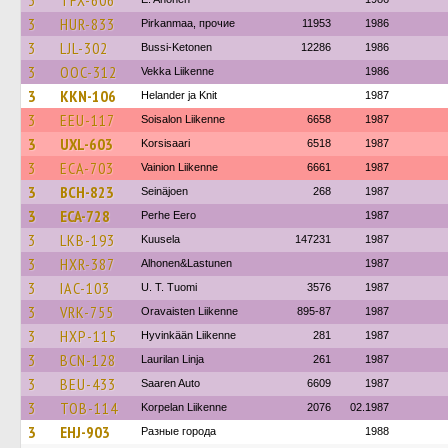
3
TFX-606
3
HUR-833
Pirkanmaa, прочие
11953
1986
3
LJL-302
Bussi-Ketonen
12286
1986
3
OOC-312
Vekka Liikenne
1986
3
KKN-106
Helander ja Knit
1987
3
EEU-117
Soisalon Liikenne
6658
1987
3
UXL-603
Korsisaari
6518
1987
3
ECA-703
Vainion Liikenne
6661
1987
3
BCH-823
Seinäjoen
268
1987
3
ECA-728
Perhe Eero
1987
3
LKB-193
Kuusela
147231
1987
3
HXR-387
Alhonen&Lastunen
1987
3
IAC-103
U. T. Tuomi
3576
1987
3
VRK-755
Oravaisten Liikenne
895-87
1987
3
HXP-115
Hyvinkään Liikenne
281
1987
3
BCN-128
Laurilan Linja
261
1987
3
BEU-433
Saaren Auto
6609
1987
3
TOB-114
Korpelan Liikenne
2076
02.1987
3
EHJ-903
Разные города
1988