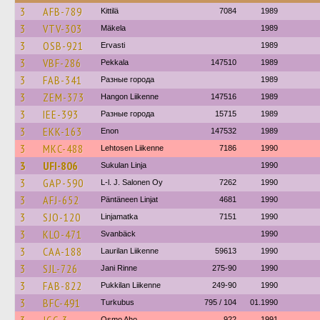
3
AFB-789
Kittilä
7084
1989
3
VTV-303
Mäkela
1989
3
OSB-921
Ervasti
1989
3
VBF-286
Pekkala
147510
1989
3
FAB-341
Разные города
1989
3
ZEM-373
Hangon Liikenne
147516
1989
3
IEE-393
Разные города
15715
1989
3
EKK-163
Enon
147532
1989
3
MKC-488
Lehtosen Liikenne
7186
1990
3
UFI-806
Sukulan Linja
1990
3
GAP-590
L-l. J. Salonen Oy
7262
1990
3
AFJ-652
Päntäneen Linjat
4681
1990
3
SJO-120
Linjamatka
7151
1990
3
KLO-471
Svanbäck
1990
3
CAA-188
Laurilan Liikenne
59613
1990
3
SJL-726
Jani Rinne
275-90
1990
3
FAB-822
Pukkilan Liikenne
249-90
1990
3
BFC-491
Turkubus
795 / 104
01.1990
Osmo Aho
922
1991