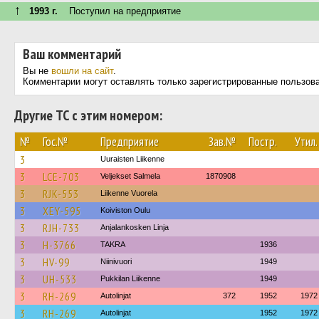
↑
1993 г.
Поступил на предприятие
Ваш комментарий
Вы не
вошли на сайт
.
Комментарии могут оставлять только зарегистрированные пользов
Другие ТС с этим номером:
№
Гос.№
Предприятие
Зав.№
Постр.
Утил.
3
Uuraisten Liikenne
3
LCE-703
Veljekset Salmela
1870908
3
RJK-553
Liikenne Vuorela
3
XEY-595
Koiviston Oulu
3
RJH-733
Anjalankosken Linja
3
H-3766
TAKRA
1936
3
HV-99
Niinivuori
1949
3
UH-533
Pukkilan Liikenne
1949
3
RH-269
Autolinjat
372
1952
1972
3
RH-269
Autolinjat
1952
1972