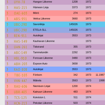
3
UYH-78
Hangon Liikenne
1208
1972
3
HAS-215
Hämeen Linja
3373
1972
3
OAE-603
Mörö
274
1973
3
ABS-951
Vekka Liikenne
3660
1973
3
UBC-290
Savonlinja
145026
1973
3
UBC-290
ETELA-SLL
145026
1973
3
REN-911
Autolinjat
3553
1973
3
HAS-549
Kauhavan Liikenne
1973
3
UAN-261
Tidstrand
355
1973
3
ABC-149
Tammelundin
2292
1973
3
HBL-910
Forssan Liikenne
3480
1973
3
ABH-203
Espoon Auto
3658
1973
3
RAO-808
Autolinjat
3553
1973
3
TBE-103
Förbom
342
1973
11.1987
3
VHN-447
Mäkela
3563
1973
1998
3
XAU-606
Niemisen Linjat
1200
1974
3
UBR-403
Kainuun Liikenne
483
1974
3
TCS-125
Koiviston L
511
1974
3
HCN-213
Pekolan Liikenne
503
1974