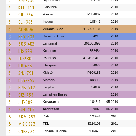
3
XVE-636
3
KLU-111
Hokkinen
2010
3
CJF-766
Raahen
P084869
2010
3
CLI-965
Ingves
1054-1
2010
3
ÅL 4006
Williams Buss
415397 131
2010
3
EKY-803
Koiviston Oulu
4218
2010
3
BOB-403
Länsilinjat
B01001992
2010
3
IJR-579
Kosonen
352484
2010
3
JIJ-280
PS-Bussi
416453 410
2010
3
IJR-643
Eteläpää
4972
2010
3
SNJ-791
Kivistö
P109183
2010
3
EKY-755
Niemelä
998-10
2010
3
EPB-512
Engsbo
34684
2010
3
CJZ-733
Lampinen Buses
2010
3
JLT-689
Koivuranta
1045-1
05.2010
3
ZJH-413
Andersson
9040
06.2010
3
SKM-953
Dahl
1207-1
2011
3
MKK-823
TKL
S110106
2011
3
CNK-723
Lehdon Liikenne
P115979
2011