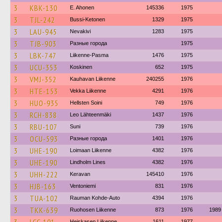
3
KBK-130
E. Ahonen
145336
1975
3
TJL-242
Bussi-Ketonen
1329
1975
3
LAU-945
Nevakivi
1283
1975
3
TJB-903
Разные города
1975
3
LBK-747
Liikenne-Pasma
1476
1975
3
UCU-353
Koskinen
652
1975
3
VMJ-352
Kauhavan Liikenne
240255
1976
3
HTE-153
Vekka Liikenne
4291
1976
3
HUO-935
Hellsten Soini
749
1976
3
RCH-838
Leo Lähteenmäki
1437
1976
3
RBU-107
Suni
739
1976
3
OCU-593
Разные города
1401
1976
3
UHE-190
Loimaan Liikenne
4382
1976
3
UHE-190
Lindholm Lines
4382
1976
3
UHH-222
Keravan
145410
1976
3
HJB-163
Ventoniemi
831
1976
3
TUA-102
Rauman Kohde-Auto
4394
1976
3
TKK-639
Ruohosen Liikenne
873
1976
1989
Heiskasen Liikenne
1611
1977