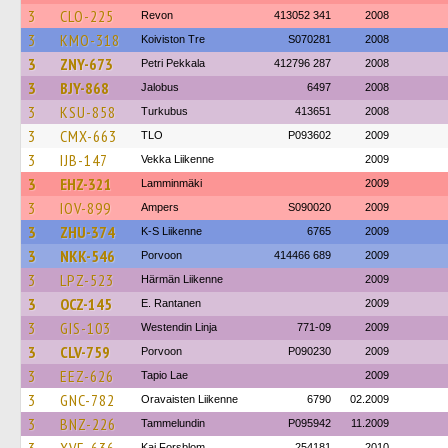
3
CLO-225
Revon
413052 341
2008
3
KMO-318
Koiviston Tre
S070281
2008
3
ZNY-673
Petri Pekkala
412796 287
2008
3
BJY-868
Jalobus
6497
2008
3
KSU-858
Turkubus
413651
2008
3
CMX-663
TLO
P093602
2009
3
IJB-147
Vekka Liikenne
2009
3
EHZ-321
Lamminmäki
2009
3
IOV-899
Ampers
S090020
2009
3
ZHU-374
K-S Liikenne
6765
2009
3
NKK-546
Porvoon
414466 689
2009
3
LPZ-523
Härmän Liikenne
2009
3
OCZ-145
E. Rantanen
2009
3
GIS-103
Westendin Linja
771-09
2009
3
CLV-759
Porvoon
P090230
2009
3
EEZ-626
Tapio Lae
2009
3
GNC-782
Oravaisten Liikenne
6790
02.2009
3
BNZ-226
Tammelundin
P095942
11.2009
Kaj Forsblom
254181
2010