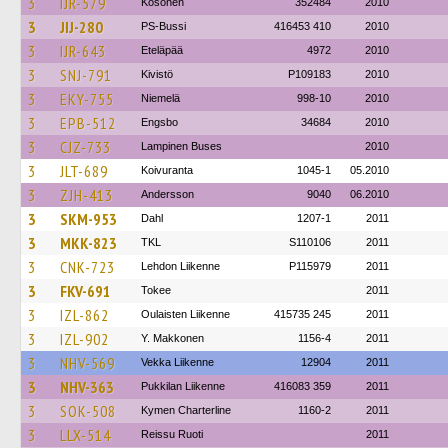
3
IJR-579
Kosonen
352484
2010
3
JIJ-280
PS-Bussi
416453 410
2010
3
IJR-643
Eteläpää
4972
2010
3
SNJ-791
Kivistö
P109183
2010
3
EKY-755
Niemelä
998-10
2010
3
EPB-512
Engsbo
34684
2010
3
CJZ-733
Lampinen Buses
2010
3
JLT-689
Koivuranta
1045-1
05.2010
3
ZJH-413
Andersson
9040
06.2010
3
SKM-953
Dahl
1207-1
2011
3
MKK-823
TKL
S110106
2011
3
CNK-723
Lehdon Liikenne
P115979
2011
3
FKV-691
Tokee
2011
3
IZL-862
Oulaisten Liikenne
415735 245
2011
3
IZL-902
Y. Makkonen
1156-4
2011
3
NHV-569
Vekka Liikenne
12904
2011
3
NHV-363
Pukkilan Liikenne
416083 359
2011
3
SOK-508
Kymen Charterline
1160-2
2011
3
LLX-514
Reissu Ruoti
2011