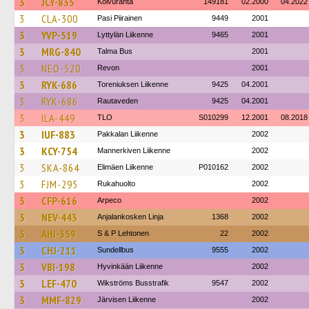
3
JCY-835
Koivuranta
149181
02.2000
04.2022
3
CLA-300
Pasi Piirainen
9449
2001
3
YVP-519
Lyttylän Liikenne
9465
2001
3
MRG-840
Talma Bus
2001
3
NEO-520
Revon
2001
3
RYK-686
Toreniuksen Liikenne
9425
04.2001
3
RYK-686
Rautaveden
9425
04.2001
3
ILA-449
TLO
S010299
12.2001
08.2018
3
IUF-883
Pakkalan Liikenne
2002
3
KCY-754
Mannerkiven Liikenne
2002
3
SKA-864
Elimäen Liikenne
P010162
2002
3
FJM-295
Rukahuolto
2002
3
CFP-616
Arpeco
2002
3
NEV-443
Anjalankosken Linja
1368
2002
3
AHI-359
S & P Lehtonen
22
2002
3
CHJ-211
Sundellbus
9555
2002
3
VBI-198
Hyvinkään Liikenne
2002
3
LEF-470
Wikströms Busstrafik
9547
2002
3
MMF-829
Järvisen Liikenne
2002