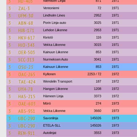
3
HD-403
Niemisen Linjat
871
1971
3
ZAL-3
Ventoniemi
72
1971
3
UFM-30
Lindholm Lines
2952
1971
3
ABN-68
Porin Linja-auto
3025
1971
3
HJB-171
Lehdon Liikenne
2953
1971
3
HKV-617
Kivistö
116
1971
3
HJO-343
Vekka Liikenne
3015
1971
3
OER-503
Kainuun Liikenne
853
1971
3
SCC-313
Nurmeksen Auto
3041
1971
3
OSU-23
Kainuun Liikenne
853
1971
3
OAC-265
Kyllonen
2253 / 72
1972
3
TAE-424
Wendelin Transport
187
1972
3
UYH-78
Hangon Liikenne
1208
1972
3
HAS-215
Hämeen Linja
3373
1972
3
OAE-603
Mörö
274
1973
3
ABS-951
Vekka Liikenne
3660
1973
3
UBC-290
Savonlinja
145026
1973
3
UBC-290
ETELA-SLL
145026
1973
3
REN-911
Autolinjat
3553
1973