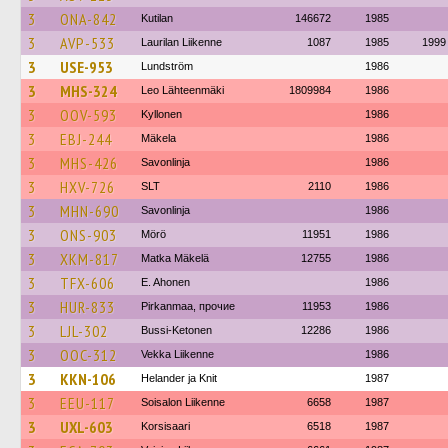
3
ONA-842
Kutilan
146672
1985
3
AVP-533
Laurilan Liikenne
1087
1985
1999
3
USE-953
Lundström
1986
3
MHS-324
Leo Lähteenmäki
1809984
1986
3
OOV-593
Kyllonen
1986
3
EBJ-244
Mäkela
1986
3
MHS-426
Savonlinja
1986
3
HXV-726
SLT
2110
1986
3
MHN-690
Savonlinja
1986
3
ONS-903
Mörö
11951
1986
3
XKM-817
Matka Mäkelä
12755
1986
3
TFX-606
E. Ahonen
1986
3
HUR-833
Pirkanmaa, прочие
11953
1986
3
LJL-302
Bussi-Ketonen
12286
1986
3
OOC-312
Vekka Liikenne
1986
3
KKN-106
Helander ja Knit
1987
3
EEU-117
Soisalon Liikenne
6658
1987
3
UXL-603
Korsisaari
6518
1987