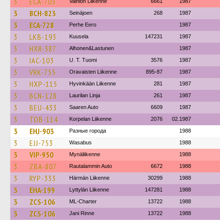
3
ECA-703
Vainion Liikenne
6661
1987
3
BCH-823
Seinäjoen
268
1987
3
ECA-728
Perhe Eero
1987
3
LKB-193
Kuusela
147231
1987
3
HXR-387
Alhonen&Lastunen
1987
3
IAC-103
U. T. Tuomi
3576
1987
3
VRK-755
Oravaisten Liikenne
895-87
1987
3
HXP-115
Hyvinkään Liikenne
281
1987
3
BCN-128
Laurilan Linja
261
1987
3
BEU-433
Saaren Auto
6609
1987
3
TOB-114
Korpelan Liikenne
2076
02.1987
3
EHJ-903
Разные города
1988
3
EJJ-753
Wasabus
1988
3
VIP-950
Mynäliikenne
1988
3
ZBA-807
Rautalammin Auto
6672
1988
3
RYP-333
Härmän Liikenne
30299
1988
3
EHA-199
Lyttylän Liikenne
147281
1988
3
ZCS-106
ML-Charter
13722
1988
3
ZCS-106
Jani Rinne
13722
1988