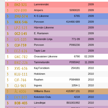
3
EHZ-321
Lamminmäki
2009
3
IOV-899
Ampers
S090020
2009
3
ZHU-374
K-S Liikenne
6765
2009
3
NKK-546
Porvoon
414466 689
2009
3
LPZ-523
Härmän Liikenne
2009
3
OCZ-145
E. Rantanen
2009
3
GIS-103
Westendin Linja
771-09
2009
3
CLV-759
Porvoon
P090230
2009
3
EEZ-626
Tapio Lae
2009
3
GNC-782
Oravaisten Liikenne
6790
02.2009
3
BNZ-226
Tammelundin
P095942
11.2009
3
XVE-636
Kaj Forsblom
254181
2010
3
KLU-111
Hokkinen
2010
3
CJF-766
Raahen
P084869
2010
3
CLI-965
Ingves
1054-1
2010
3
ÅL 4006
Williams Buss
415397 131
2010
3
EKY-803
Koiviston Oulu
4218
2010
3
BOB-403
Länsilinjat
B01001992
2010