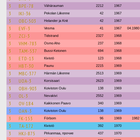
3
BPE-78
Vähärauman
2212
1967
3
IKI-36
Pekolan Liikenne
42
1967
3
OBC-503
Helander ja Knit
42
1967
3
EVF-3
Vesma
41
1967
04.1980
3
ZCJ-3
Tidstrand
2327
1968
3
VHM-783
Osmo Aho
237
1968
3
TAM-537
Bussi-Ketonen
694
1968
3
ETD-13
Kivistö
123
1968
3
HBT-30
Paunu
2215
1969
3
MBC-377
Härmän Liikenne
2513
1969
3
UOA-3
Korsisaari
2623
1969
3
OBH-903
Koiviston Oulu
138
1969
3
OL-3
Nevakivi
2552
1969
3
OV-184
Kaikkonen Paavo
340
1969
3
OAN-3
Koiviston Oulu
138
1969
3
FK-153
Förbom
96
1969
1982
3
TA-172
Kivistö
392
1970
3
HKJ-875
Pirkanmaa, прочие
437
1970