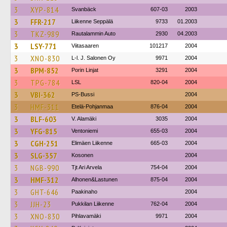
3
XYP-814
Svanbäck
607-03
2003
3
FFR-217
Liikenne Seppälä
9733
01.2003
3
TKZ-989
Rautalammin Auto
2930
04.2003
3
LSY-771
Viitasaaren
101217
2004
3
XNO-830
L-l. J. Salonen Oy
9971
2004
3
BPM-852
Porin Linjat
3291
2004
3
TPG-784
LSL
820-04
2004
3
VBI-362
PS-Bussi
2004
3
HMF-311
Etelä-Pohjanmaa
876-04
2004
3
BLF-603
V. Alamäki
3035
2004
3
YFG-815
Ventoniemi
655-03
2004
3
CGH-251
Elimäen Liikenne
665-03
2004
3
SLG-357
Kosonen
2004
3
NGB-990
Tjt Ari Arvela
754-04
2004
3
HMF-312
Alhonen&Lastunen
875-04
2004
3
GHT-646
Paakinaho
2004
3
JJH-23
Pukkilan Liikenne
762-04
2004
3
XNO-830
Pihlavamäki
9971
2004