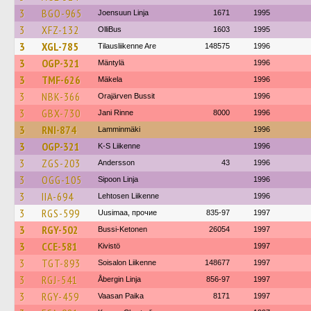
3
BGO-965
Joensuun Linja
1671
1995
3
XFZ-132
OlliBus
1603
1995
3
XGL-785
Tilausliikenne Are
148575
1996
3
OGP-321
Mäntylä
1996
3
TMF-626
Mäkela
1996
3
NBK-366
Orajärven Bussit
1996
3
GBX-730
Jani Rinne
8000
1996
3
RNI-874
Lamminmäki
1996
3
OGP-321
K-S Liikenne
1996
3
ZGS-203
Andersson
43
1996
3
OGG-105
Sipoon Linja
1996
3
IIA-694
Lehtosen Liikenne
1996
3
RGS-599
Uusimaa, прочие
835-97
1997
3
RGY-502
Bussi-Ketonen
26054
1997
3
CCE-581
Kivistö
1997
3
TGT-893
Soisalon Liikenne
148677
1997
3
RGJ-541
Åbergin Linja
856-97
1997
3
RGY-459
Vaasan Paika
8171
1997