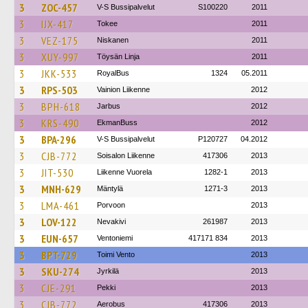
3
ZOC-457
V-S Bussipalvelut
S100220
2011
3
IJX-417
Tokee
2011
3
VEZ-175
Niskanen
2011
3
XUY-997
Töysän Linja
2011
3
JKK-533
RoyalBus
1324
05.2011
3
RPS-503
Vainion Liikenne
2012
3
BPH-618
Jarbus
2012
3
KRS-490
EkmanBuss
2012
3
BPA-296
V-S Bussipalvelut
P120727
04.2012
3
CJB-772
Soisalon Liikenne
417306
2013
3
JIT-530
Liikenne Vuorela
1282-1
2013
3
MNH-629
Mäntylä
1271-3
2013
3
LMA-461
Porvoon
2013
3
LOV-122
Nevakivi
261987
2013
3
EUN-657
Ventoniemi
417171 834
2013
3
BPT-729
Toimi Vento
2013
3
SKU-274
Jyrkilä
2013
3
CJE-291
Pekki
2013
3
CJB-772
Aerobus
417306
2013