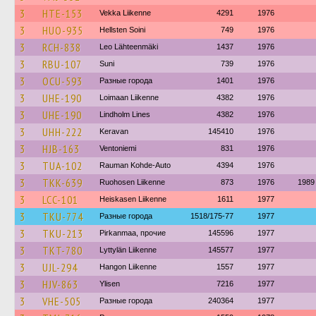
3
HTE-153
Vekka Liikenne
4291
1976
3
HUO-935
Hellsten Soini
749
1976
3
RCH-838
Leo Lähteenmäki
1437
1976
3
RBU-107
Suni
739
1976
3
OCU-593
Разные города
1401
1976
3
UHE-190
Loimaan Liikenne
4382
1976
3
UHE-190
Lindholm Lines
4382
1976
3
UHH-222
Keravan
145410
1976
3
HJB-163
Ventoniemi
831
1976
3
TUA-102
Rauman Kohde-Auto
4394
1976
3
TKK-639
Ruohosen Liikenne
873
1976
1989
3
LCC-101
Heiskasen Liikenne
1611
1977
3
TKU-774
Разные города
1518/175-77
1977
3
TKU-213
Pirkanmaa, прочие
145596
1977
3
TKT-780
Lyttylän Liikenne
145577
1977
3
UJL-294
Hangon Liikenne
1557
1977
3
HJV-863
Ylisen
7216
1977
3
VHE-505
Разные города
240364
1977