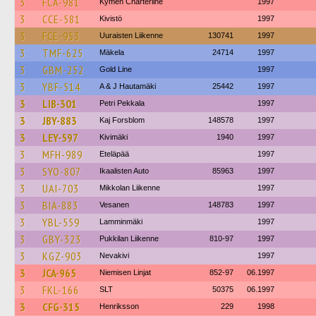
3
FCA-981
Kymen Charterline
1997
3
CCE-581
Kivistö
1997
3
FCE-953
Uuraisten Liikenne
130741
1997
3
TMF-625
Mäkela
24714
1997
3
GBM-252
Gold Line
1997
3
YBF-514
A & J Hautamäki
25442
1997
3
LIB-301
Petri Pekkala
1997
3
JBY-883
Kaj Forsblom
148578
1997
3
LEY-597
Kivimäki
1940
1997
3
MFH-989
Eteläpää
1997
3
SYO-807
Ikaalisten Auto
85963
1997
3
UAI-703
Mikkolan Liikenne
1997
3
BIA-883
Vesanen
148783
1997
3
YBL-559
Lamminmäki
1997
3
GBY-323
Pukkilan Liikenne
810-97
1997
3
KGZ-903
Nevakivi
1997
3
JCA-965
Niemisen Linjat
852-97
06.1997
3
FKL-166
SLT
50375
06.1997
3
CFG-315
Henriksson
229
1998