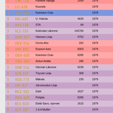
3
TMJ-716
Разные города
1559
1978
3
LCL-658
Kuusela
1978
3
OHA-903
Koiviston Oulu
1978
3
VHJ-603
U. Hakola
4635
1978
3
AKV-108
STA
84
1978
3
VLS-703
Kokkolan Liikenne
145760
1978
3
HUN-903
Hämeen Linja
4752
1978
3
UKX-316
Osmo Aho
202
1979
3
AMJ-803
Espoon Auto
5003
1979
3
OKH-603
Koiviston Oulu
9285
1979
3
TNO-903
Artturi Anttila
286
1979
3
OHR-516
Härmän Liikenne
9236
1979
3
XCX-503
Töysän Linja
309
1979
3
VOX-773
Mäkela
230
1979
3
VJP-827
Järviseudun Linja
1979
3
MCC-502
Dahl
1627
1979
3
OKH-603
Pohjola
9285
1979
3
RES-920
Etelä-Savo, прочие
1615
1979
3
ALP-307
J & A Mylläri
1979