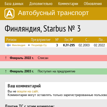
База данных
Дополнительно
Комментарии
Обновления
Автобусный транспорт
Финляндия, Starbus № 3
Регион
Предприятие
№
Гос.№
С...
По...
3
KJY-295
02.2003
02.2022
Финляндия
Ykspetäjä Oy
↑
Февраль 2022 г.
Списан
↑
Февраль 2003 г.
Поступил на предприятие
Ваш комментарий
Вы не
вошли на сайт
.
Комментарии могут оставлять только зарегистрированные пользов
Другие ТС с этим номером: