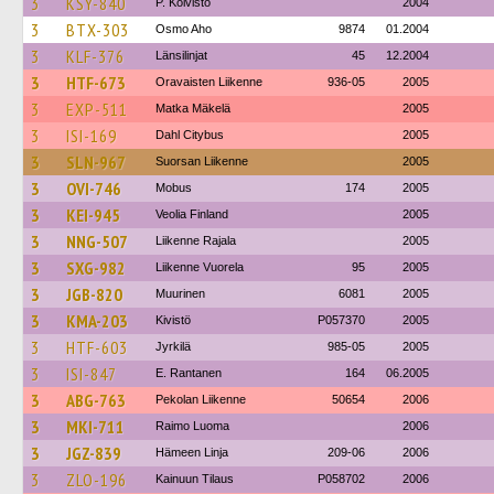
3
KSY-840
P. Koivisto
2004
3
BTX-303
Osmo Aho
9874
01.2004
3
KLF-376
Länsilinjat
45
12.2004
3
HTF-673
Oravaisten Liikenne
936-05
2005
3
EXP-511
Matka Mäkelä
2005
3
ISI-169
Dahl Citybus
2005
3
SLN-967
Suorsan Liikenne
2005
3
OVI-746
Mobus
174
2005
3
KEI-945
Veolia Finland
2005
3
NNG-507
Liikenne Rajala
2005
3
SXG-982
Liikenne Vuorela
95
2005
3
JGB-820
Muurinen
6081
2005
3
KMA-203
Kivistö
P057370
2005
3
HTF-603
Jyrkilä
985-05
2005
3
ISI-847
E. Rantanen
164
06.2005
3
ABG-763
Pekolan Liikenne
50654
2006
3
MKI-711
Raimo Luoma
2006
3
JGZ-839
Hämeen Linja
209-06
2006
3
ZLO-196
Kainuun Tilaus
P058702
2006