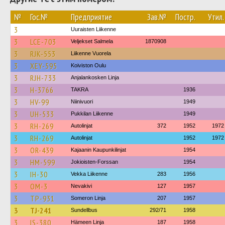
№
Гос.№
Предприятие
Зав.№
Постр.
Утил.
3
Uuraisten Liikenne
3
LCE-703
Veljekset Salmela
1870908
3
RJK-553
Liikenne Vuorela
3
XEY-595
Koiviston Oulu
3
RJH-733
Anjalankosken Linja
3
H-3766
TAKRA
1936
3
HV-99
Niinivuori
1949
3
UH-533
Pukkilan Liikenne
1949
3
RH-269
Autolinjat
372
1952
1972
3
RH-269
Autolinjat
1952
1972
3
OR-439
Kajaanin Kaupunkilinjat
1954
3
HM-599
Jokioisten-Forssan
1954
3
IH-30
Vekka Liikenne
283
1956
3
OM-3
Nevakivi
127
1957
3
TP-931
Someron Linja
207
1957
3
TJ-241
Sundellbus
292/71
1958
3
IS-380
Hämeen Linja
187
1958