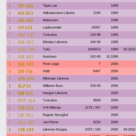
3
FEF-603
Tapio Lae
1999
3
KIS-813
Valkeakosken Liikenn
2194
1999
3
HIS-305
Makkonen
1999
3
FIY-653
Lepikonmäki
25067
1999
3
MXI-143
Turkubus
130-98
1999
3
XIB-937
Elimäen Liikenne
246-99
1999
3
KYA-799
TuKL
1836013
1999
05.2015
3
XIB-882
Koskinen
242-99
10.1999
3
EAE-503
Porin Linjat
7
2000
3
ZIV-756
HelB
8497
2000
3
CFG-333
Mikkolan Liikenne
2000
3
ÅLP 33
Williams Buss
319-00
2000
3
XIB-915
Hangon Liikenne
2000
3
MYF-264
Turkubus
8509
2000
3
LYB-326
V-M Mikkola
2175 / 347
2000
3
LIB-932
Ragnar Norrgård
2000
3
GCS-502
Jani Rinne
9234
2000
3
LYB-389
Liikenne Norppa
2375 / 156
2000
09.2022