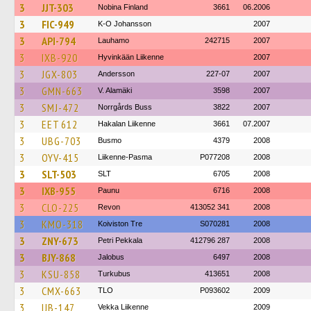
3
JJT-303
Nobina Finland
3661
06.2006
3
FIC-949
K-O Johansson
2007
3
API-794
Lauhamo
242715
2007
3
IXB-920
Hyvinkään Liikenne
2007
3
JGX-803
Andersson
227-07
2007
3
GMN-663
V. Alamäki
3598
2007
3
SMJ-472
Norrgårds Buss
3822
2007
3
EET 612
Hakalan Liikenne
3661
07.2007
3
UBG-703
Busmo
4379
2008
3
OYV-415
Liikenne-Pasma
P077208
2008
3
SLT-503
SLT
6705
2008
3
IXB-955
Paunu
6716
2008
3
CLO-225
Revon
413052 341
2008
3
KMO-318
Koiviston Tre
S070281
2008
3
ZNY-673
Petri Pekkala
412796 287
2008
3
BJY-868
Jalobus
6497
2008
3
KSU-858
Turkubus
413651
2008
3
CMX-663
TLO
P093602
2009
3
IJB-147
Vekka Liikenne
2009