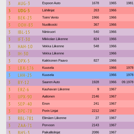
3
AUG-3
Espoon Auto
1678
1965
1981
3
UDG-3
Lähilinjat
263
1966
3
BEK-23
Toimi Vento
1966
1966
3
OOH-83
Nuolikoski
367
1966
3
IBL-15
Niinivuori
540
1966
3
IFT-30
Mikkolan Liikenne
824
1966
3
HAH-10
Vekka Liikenne
548
1966
3
IH-30
Vekka Liikenne
1966
3
OPX-5
Kaikkonen Paavo
827
1966
3
LBX-176
Kuusela
1966
1978
3
LHH-25
Kuusela
1966
1978
3
BY-12
Saaren Auto
1928
1966
09.1978
3
ERZ-6
Kauhavan Liikenne
9
1967
3
UPX-90
Aaltonen
2146
1967
3
SEP-40
Enon
241
1967
3
BPE-78
Porin Linjat
2212
1967
3
RBL-781
Elimäen Liikenne
27
1967
3
ZAA-71
Porvoon
2143
1967
3
BHS-3
Paikallislinjat
2086
1967