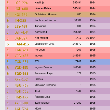
3
LGG-226
Kasilinja
592-94
1994
3
HGL-600
Vaasan Paika
586-94
1994
3
KGJ-137
Oulaisten Liikenne
1480
1994
3
IIH-255
Kauhavan Liikenne
30001
1994
3
LEY-469
Turkubus
1401
1994
3
LGH-438
Koiviston L
148204
1994
3
UAI-597
Net-Matkat
1417
06.1994
3
TGM-413
Luopioisten Linja
148379
1995
3
TGN-461
Porvoon
7907
1995
3
VGB-453
Ingves
148344
1995
3
TGN-831
STA
7902
1995
3
VGB-453
Ingves Bussar
148344
1995
3
BGO-965
Joensuun Linja
1671
1995
3
XFZ-132
OlliBus
1995
3
NBU-467
Mikkolan Liikenne
8
1995
3
NBH-632
TLO
7631
1995
3
HGR-433
Åbergin Linja
1995
3
AYU-388
Tammelundin
77952
1995
3
AGL-324
Mörö
1995