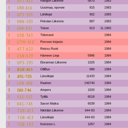
3
UPT-433
Hangon Liikenne
5870
1983
3
URR-616
Uusimaa, прочие
915
1983
3
UPS-303
Lähilinjat
902
1983
3
HRN-503
Pekolan Liikenne
887
1983
3
URR-831
Tokee
913
11.1983
3
USB-363
Tidstrand
1984
3
UTM-410
Porvoon kirjasto
1984
3
ATT-622
Reissu Ruoti
1984
3
USN-629
Hämeen Linja
5995
1984
3
UPS-293
Elorannan Liikenne
1025
1984
3
BGN-465
OlliBus
989
1984
3
AYG-703
Länsilinjat
11433
1984
3
LHN-488
Raahen
146740
1984
3
OAI-746
Ampers
1020
1984
3
USS-503
Tyllilä
6018
1984
3
KKC-745
Savon Matka
6039
1984
3
TUB-413
Nikkilän Liikenne
644-83
1984
3
TUB-413
Länsilinjat
644-83
1984
3
TOB-103
Koiviston L
1057
1984