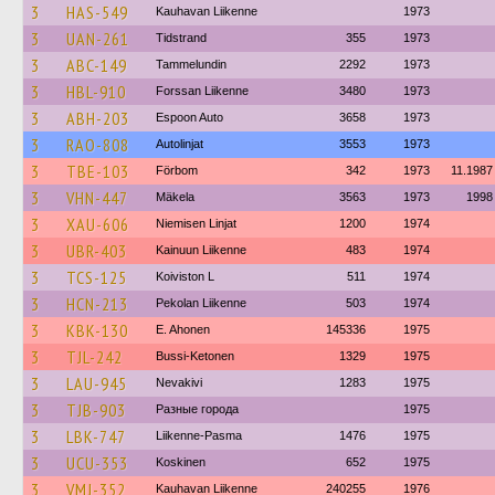
3
HAS-549
Kauhavan Liikenne
1973
3
UAN-261
Tidstrand
355
1973
3
ABC-149
Tammelundin
2292
1973
3
HBL-910
Forssan Liikenne
3480
1973
3
ABH-203
Espoon Auto
3658
1973
3
RAO-808
Autolinjat
3553
1973
3
TBE-103
Förbom
342
1973
11.1987
3
VHN-447
Mäkela
3563
1973
1998
3
XAU-606
Niemisen Linjat
1200
1974
3
UBR-403
Kainuun Liikenne
483
1974
3
TCS-125
Koiviston L
511
1974
3
HCN-213
Pekolan Liikenne
503
1974
3
KBK-130
E. Ahonen
145336
1975
3
TJL-242
Bussi-Ketonen
1329
1975
3
LAU-945
Nevakivi
1283
1975
3
TJB-903
Разные города
1975
3
LBK-747
Liikenne-Pasma
1476
1975
3
UCU-353
Koskinen
652
1975
3
VMJ-352
Kauhavan Liikenne
240255
1976