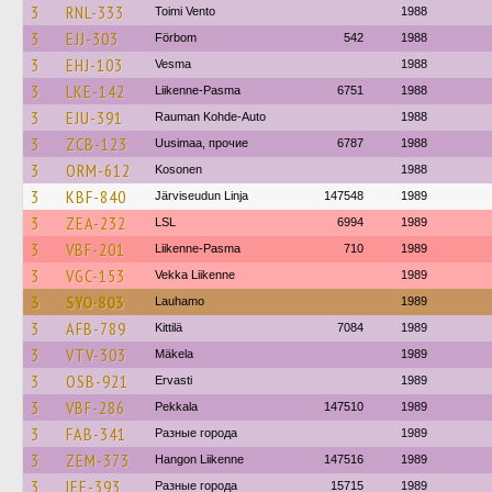
3
RNL-333
Toimi Vento
1988
3
EJJ-303
Förbom
542
1988
3
EHJ-103
Vesma
1988
3
LKE-142
Liikenne-Pasma
6751
1988
3
EJU-391
Rauman Kohde-Auto
1988
3
ZCB-123
Uusimaa, прочие
6787
1988
3
ORM-612
Kosonen
1988
3
KBF-840
Järviseudun Linja
147548
1989
3
ZEA-232
LSL
6994
1989
3
VBF-201
Liikenne-Pasma
710
1989
3
VGC-153
Vekka Liikenne
1989
3
SYO-803
Lauhamo
1989
3
AFB-789
Kittilä
7084
1989
3
VTV-303
Mäkela
1989
3
OSB-921
Ervasti
1989
3
VBF-286
Pekkala
147510
1989
3
FAB-341
Разные города
1989
3
ZEM-373
Hangon Liikenne
147516
1989
3
IEE-393
Разные города
15715
1989