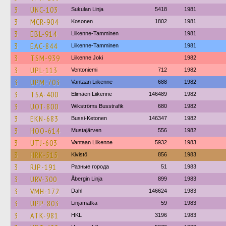
3
UNC-103
Sukulan Linja
5418
1981
3
MCR-904
Kosonen
1802
1981
3
EBL-914
Liikenne-Tamminen
1981
3
EAC-844
Liikenne-Tamminen
1981
3
TSM-939
Liikenne Joki
1982
3
UPL-113
Ventoniemi
712
1982
3
UPM-703
Vantaan Liikenne
688
1982
3
TSA-400
Elimäen Liikenne
146489
1982
3
UOT-800
Wikströms Busstrafik
680
1982
3
EKN-683
Bussi-Ketonen
146347
1982
3
HOO-614
Mustajärven
556
1982
3
UTJ-603
Vantaan Liikenne
5932
1983
3
HRK-515
Kivistö
856
1983
3
RJP-191
Разные города
51
1983
3
URV-300
Åbergin Linja
899
1983
3
VMH-172
Dahl
146624
1983
3
UPP-803
Linjamatka
59
1983
3
ATK-981
HKL
3196
1983