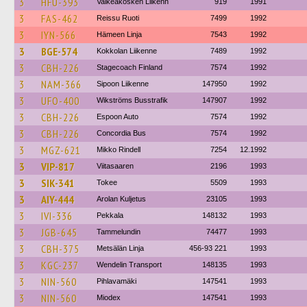
3
HFU-393
Valkeakosken Liikenn
919
1991
3
FAS-462
Reissu Ruoti
7499
1992
3
IYN-566
Hämeen Linja
7543
1992
3
BGE-574
Kokkolan Liikenne
7489
1992
3
CBH-226
Stagecoach Finland
7574
1992
3
NAM-366
Sipoon Liikenne
147950
1992
3
UFO-400
Wikströms Busstrafik
147907
1992
3
CBH-226
Espoon Auto
7574
1992
3
CBH-226
Concordia Bus
7574
1992
3
MGZ-621
Mikko Rindell
7254
12.1992
3
VIP-817
Viitasaaren
2196
1993
3
SIK-341
Tokee
5509
1993
3
AIY-444
Arolan Kuljetus
23105
1993
3
IVI-336
Pekkala
148132
1993
3
JGB-645
Tammelundin
74477
1993
3
CBH-375
Metsälän Linja
456-93 221
1993
3
KGC-237
Wendelin Transport
148135
1993
3
NIN-560
Pihlavamäki
147541
1993
3
NIN-560
Miodex
147541
1993