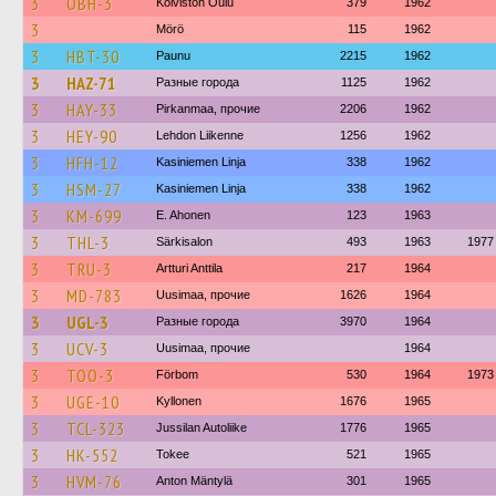
3
OBH-3
Koiviston Oulu
379
1962
3
Mörö
115
1962
3
HBT-30
Paunu
2215
1962
3
HAZ-71
Разные города
1125
1962
3
HAY-33
Pirkanmaa, прочие
2206
1962
3
HEY-90
Lehdon Liikenne
1256
1962
3
HFH-12
Kasiniemen Linja
338
1962
3
HSM-27
Kasiniemen Linja
338
1962
3
KM-699
E. Ahonen
123
1963
3
THL-3
Särkisalon
493
1963
1977
3
TRU-3
Artturi Anttila
217
1964
3
MD-783
Uusimaa, прочие
1626
1964
3
UGL-3
Разные города
3970
1964
3
UCV-3
Uusimaa, прочие
1964
3
TOO-3
Förbom
530
1964
1973
3
UGE-10
Kyllonen
1676
1965
3
TCL-323
Jussilan Autoliike
1776
1965
3
HK-552
Tokee
521
1965
3
HVM-76
Anton Mäntylä
301
1965