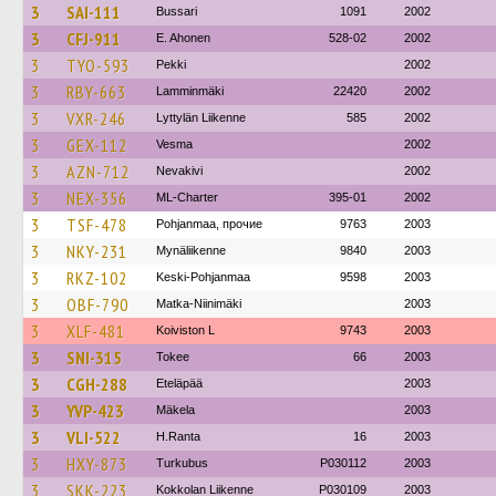
3
SAI-111
Bussari
1091
2002
3
CFJ-911
E. Ahonen
528-02
2002
3
TYO-593
Pekki
2002
3
RBY-663
Lamminmäki
22420
2002
3
VXR-246
Lyttylän Liikenne
585
2002
3
GEX-112
Vesma
2002
3
AZN-712
Nevakivi
2002
3
NEX-356
ML-Charter
395-01
2002
3
TSF-478
Pohjanmaa, прочие
9763
2003
3
NKY-231
Mynäliikenne
9840
2003
3
RKZ-102
Keski-Pohjanmaa
9598
2003
3
OBF-790
Matka-Niinimäki
2003
3
XLF-481
Koiviston L
9743
2003
3
SNI-315
Tokee
66
2003
3
CGH-288
Eteläpää
2003
3
YVP-423
Mäkela
2003
3
VLI-522
H.Ranta
16
2003
3
HXY-873
Turkubus
P030112
2003
3
SKK-223
Kokkolan Liikenne
P030109
2003