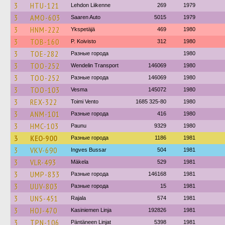
3
HTU-121
Lehdon Liikenne
269
1979
3
AMO-603
Saaren Auto
5015
1979
3
HNM-222
Ykspetäjä
469
1980
3
TOB-160
P. Koivisto
312
1980
3
TOE-282
Разные города
1980
3
TOO-252
Wendelin Transport
146069
1980
3
TOO-252
Разные города
146069
1980
3
TOO-103
Vesma
145072
1980
3
REX-322
Toimi Vento
1685 325-80
1980
3
ANM-101
Разные города
416
1980
3
HMC-103
Paunu
9329
1980
3
KEO-900
Разные города
1186
1981
3
VKV-690
Ingves Bussar
504
1981
3
VLR-493
Mäkela
529
1981
3
UMP-833
Разные города
146168
1981
3
UUV-803
Разные города
15
1981
3
UNS-451
Rajala
574
1981
3
HOJ-470
Kasiniemen Linja
192826
1981
3
TPN-106
Päntäneen Linjat
5398
1981