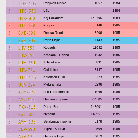
3
TOB-103
Pohjolan Matka
1057
1984
3
HTB-330
LSL
1984
3
HRX-300
Kaj Forsblom
146705
1984
3
HTL-770
Kuopion
6146
1985
3
BAE-888
Reissu Ruoti
6206
1985
3
EAE-503
Porin Linjat
1143
1985
3
LHV-558
Kuusela
11632
1985
3
LHV-558
Ketosen Liikenne
11632
1985
3
LHM-691
J. Punkero
3211
1985
3
HTL-771
Gold Line
6147
1985
3
UTU-143
Koiviston Oulu
6223
1985
3
UUV-226
Pieksämäki
6296
1985
3
KFM-472
Leo Lähteenmäki
1065
1985
3
AVT-114
Uusimaa, прочие
721-85
1985
3
TXK-513
Perhe Eero
146901
1985
3
EAT-381
Nyholm
146951
1985
3
AVM-135
Satakunta, прочие
6178
1985
3
VKV-690
Ingves Bussar
504
1985
3
ASV-123
Hämeen Linja
6113
1985