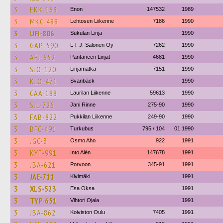
3
EKK-163
Enon
147532
1989
3
MKC-488
Lehtosen Liikenne
7186
1990
3
UFI-806
Sukulan Linja
1990
3
GAP-590
L-l. J. Salonen Oy
7262
1990
3
AFJ-652
Päntäneen Linjat
4681
1990
3
SJO-120
Linjamatka
7151
1990
3
KLO-471
Svanbäck
1990
3
CAA-188
Laurilan Liikenne
59613
1990
3
SJL-726
Jani Rinne
275-90
1990
3
FAB-822
Pukkilan Liikenne
249-90
1990
3
BFC-491
Turkubus
795 / 104
01.1990
3
JGC-3
Osmo Aho
922
1991
3
KYF-991
Into Alén
147678
1991
3
JBA-621
Porvoon
345-91
1991
3
JAE-711
Kivimäki
1991
3
XLS-523
Esa Oksa
1991
3
TYP-651
Vihtori Ojala
1991
3
JBA-862
Koiviston Oulu
7405
1991