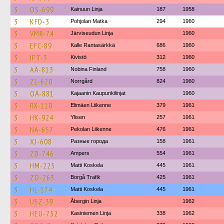
3
OS-699
Kainuun Linja
187
1958
3
KFD-3
Pohjolan Matka
294
1960
3
VMR-74
Järviseudun Linja
1960
3
EFC-89
Kalle Rantasärkkä
686
1960
3
IPT-3
Kivistö
312
1960
3
AÄ-813
Nobina Finland
758
1960
3
ZL-620
Norrgård
824
1960
3
OÄ-881
Kajaanin Kaupunkilinjat
1960
3
RX-110
Elimäen Liikenne
379
1961
3
HK-924
Ylisen
257
1961
3
NA-657
Pekolan Liikenne
476
1961
3
XJ-608
Разные города
158
1961
3
ZD-746
Ampers
554
1961
3
HM-225
Matti Koskela
445
1961
3
ZO-263
Borgå Trafik
425
1961
3
HL-174
Matti Koskela
445
1961
3
USZ-39
Åbergin Linja
1962
3
HEU-752
Kasiniemen Linja
338
1962