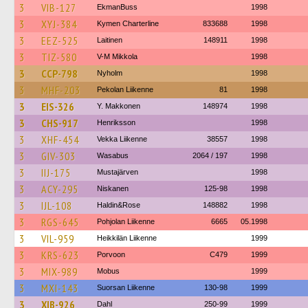
3
VIB-127
EkmanBuss
1998
3
XYJ-384
Kymen Charterline
833688
1998
3
EEZ-525
Laitinen
148911
1998
3
TIZ-580
V-M Mikkola
1998
3
CCP-798
Nyholm
1998
3
MHF-203
Pekolan Liikenne
81
1998
3
EIS-326
Y. Makkonen
148974
1998
3
CHS-917
Henriksson
1998
3
XHF-454
Vekka Liikenne
38557
1998
3
GIV-303
Wasabus
2064 / 197
1998
3
IIJ-175
Mustajärven
1998
3
ACY-295
Niskanen
125-98
1998
3
IJL-108
Haldin&Rose
148882
1998
3
RGS-645
Pohjolan Liikenne
6665
05.1998
3
VIL-959
Heikkilän Liikenne
1999
3
KRS-623
Porvoon
C479
1999
3
MIX-989
Mobus
1999
3
MXI-143
Suorsan Liikenne
130-98
1999
3
XIB-926
Dahl
250-99
1999