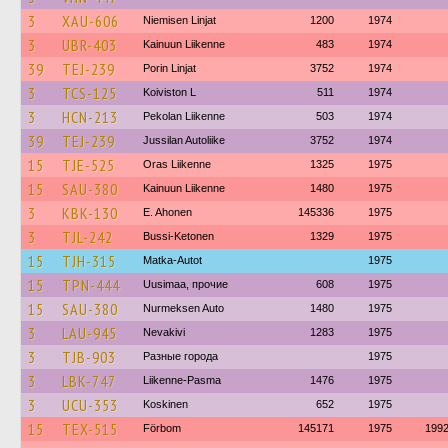
3
XAU-606
Niemisen Linjat
1200
1974
3
UBR-403
Kainuun Liikenne
483
1974
39
TEJ-239
Porin Linjat
3752
1974
3
TCS-125
Koiviston L
511
1974
3
HCN-213
Pekolan Liikenne
503
1974
39
TEJ-239
Jussilan Autoliike
3752
1974
15
TJE-525
Oras Liikenne
1325
1975
15
SAU-380
Kainuun Liikenne
1480
1975
3
KBK-130
E. Ahonen
145336
1975
3
TJL-242
Bussi-Ketonen
1329
1975
15
TJH-315
Matka-Autot
1975
15
TPN-444
Uusimaa, прочие
608
1975
15
SAU-380
Nurmeksen Auto
1480
1975
3
LAU-945
Nevakivi
1283
1975
3
TJB-903
Разные города
1975
3
LBK-747
Liikenne-Pasma
1476
1975
3
UCU-353
Koskinen
652
1975
15
TEX-515
Förbom
145171
1975
199