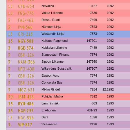
15
OFU-634
Nevakivi
1127
1992
15
FGG-773
Vekka Liikenne
7536
1992
3
FAS-462
Reissu Ruoti
7499
1992
3
IYN-566
Hämeen Linja
7543
1992
15
ORI-215
Westendin Linja
7573
1992
15
NGY-581
Kuljetus Fagerlund
147901
1992
3
BGE-574
Kokkolan Liikenne
7489
1992
3
CBH-226
Stagecoach Finland
7574
1992
3
NAM-366
Sipoon Liikenne
147950
1992
3
UFO-400
Wikströms Busstrafik
147907
1992
3
CBH-226
Espoon Auto
7574
1992
3
CBH-226
Concordia Bus
7574
1992
3
MGZ-621
Mikko Rindell
7254
12.1992
39
JBM-428
Pohjolan Matka
7612
1993
15
BYU-486
Lamminmäki
863
1993
15
HGE-257
E. Ahonen
481-93
1993
15
HGC-916
Dahl
1326
1993
3
VIP-817
Viitasaaren
2196
1993