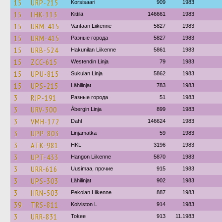
15
URP-215
Korsisaari
909
1983
15
LHK-113
Kittilä
146661
1983
15
URM-415
Vantaan Liikenne
5827
1983
15
URM-415
Разные города
5827
1983
15
URB-524
Hakunilan Liikenne
5861
1983
15
ZCC-615
Westendin Linja
79
1983
15
UPU-815
Sukulan Linja
5862
1983
15
UPS-215
Lähilinjat
783
1983
3
RJP-191
Разные города
51
1983
3
URV-300
Åbergin Linja
899
1983
3
VMH-172
Dahl
146624
1983
3
UPP-803
Linjamatka
59
1983
3
ATK-981
HKL
3196
1983
3
UPT-433
Hangon Liikenne
5870
1983
3
URR-616
Uusimaa, прочие
915
1983
3
UPS-303
Lähilinjat
902
1983
3
HRN-503
Pekolan Liikenne
887
1983
39
TRS-811
Koiviston L
914
1983
3
URR-831
Tokee
913
11.1983