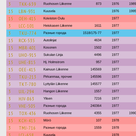
3
TKK-639
Ruohosen Liikenne
873
1976
198
15
LBN-931
Kuusela
1976
199
15
OEH-415
Koiviston Oulu
1977
3
LCC-101
Heiskasen Liikenne
1611
1977
3
TKU-774
Разные города
1518/175-77
1977
15
RCX-535
Autolinjat
4634
1977
15
MBR-401
Kosonen
1502
1977
15
UHO-915
Sukulan Linja
4496
1977
15
UHE-815
Hj. Holmstrom
957
1977
15
OEE-415
Kainuun Liikenne
145569
1977
3
TKU-213
Pirkanmaa, прочие
145596
1977
3
TKT-780
Lyttylän Liikenne
145577
1977
3
UJL-294
Hangon Liikenne
1557
1977
3
HJV-863
Ylisen
7216
1977
3
VHE-505
Разные города
240364
1977
15
TOX-436
Ruohosen Liikenne
4355
1977
199
15
KCH-415
Mörö
107
1978
3
TMJ-716
Разные города
1559
1978
3
LCL-658
Kuusela
1978