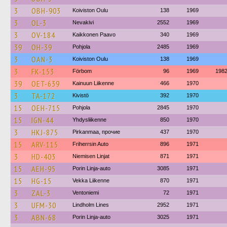
3
OBH-903
Koiviston Oulu
138
1969
3
OL-3
Nevakivi
2552
1969
3
OV-184
Kaikkonen Paavo
340
1969
39
OH-39
Pohjola
2485
1969
3
OAN-3
Koiviston Oulu
138
1969
3
FK-153
Förbom
96
1969
198
39
OET-639
Kainuun Liikenne
466
1970
3
TA-172
Kivistö
392
1970
15
OEH-715
Pohjola
2845
1970
15
IGN-44
Yhdysliikenne
850
1970
3
HKJ-875
Pirkanmaa, прочие
437
1970
15
ARV-115
Friherrsin Auto
896
1971
3
HD-403
Niemisen Linjat
871
1971
15
AEH-95
Porin Linja-auto
3085
1971
15
HG-15
Vekka Liikenne
870
1971
3
ZAL-3
Ventoniemi
72
1971
3
UFM-30
Lindholm Lines
2952
1971
3
ABN-68
Porin Linja-auto
3025
1971