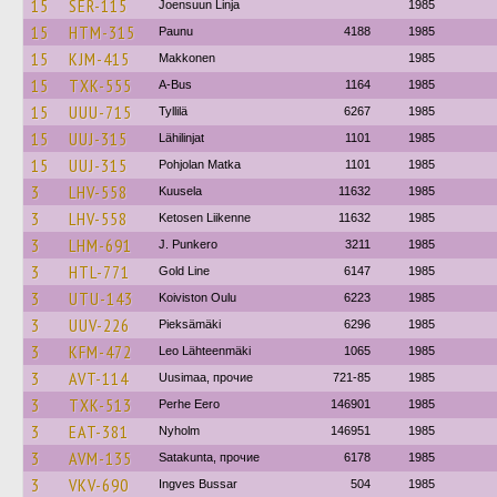
15
SER-115
Joensuun Linja
1985
15
HTM-315
Paunu
4188
1985
15
KJM-415
Makkonen
1985
15
TXK-555
A-Bus
1164
1985
15
UUU-715
Tyllilä
6267
1985
15
UUJ-315
Lähilinjat
1101
1985
15
UUJ-315
Pohjolan Matka
1101
1985
3
LHV-558
Kuusela
11632
1985
3
LHV-558
Ketosen Liikenne
11632
1985
3
LHM-691
J. Punkero
3211
1985
3
HTL-771
Gold Line
6147
1985
3
UTU-143
Koiviston Oulu
6223
1985
3
UUV-226
Pieksämäki
6296
1985
3
KFM-472
Leo Lähteenmäki
1065
1985
3
AVT-114
Uusimaa, прочие
721-85
1985
3
TXK-513
Perhe Eero
146901
1985
3
EAT-381
Nyholm
146951
1985
3
AVM-135
Satakunta, прочие
6178
1985
3
VKV-690
Ingves Bussar
504
1985