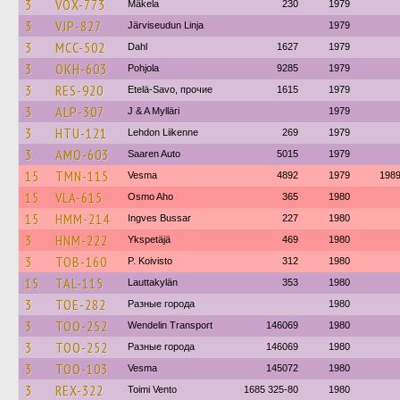
3
VOX-773
Mäkela
230
1979
3
VJP-827
Järviseudun Linja
1979
3
MCC-502
Dahl
1627
1979
3
OKH-603
Pohjola
9285
1979
3
RES-920
Etelä-Savo, прочие
1615
1979
3
ALP-307
J & A Mylläri
1979
3
HTU-121
Lehdon Liikenne
269
1979
3
AMO-603
Saaren Auto
5015
1979
15
TMN-115
Vesma
4892
1979
198
15
VLA-615
Osmo Aho
365
1980
15
HMM-214
Ingves Bussar
227
1980
3
HNM-222
Ykspetäjä
469
1980
3
TOB-160
P. Koivisto
312
1980
15
TAL-115
Lauttakylän
353
1980
3
TOE-282
Разные города
1980
3
TOO-252
Wendelin Transport
146069
1980
3
TOO-252
Разные города
146069
1980
3
TOO-103
Vesma
145072
1980
3
REX-322
Toimi Vento
1685 325-80
1980