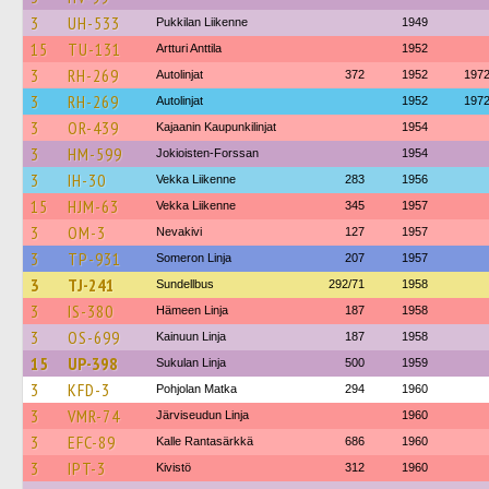
3
UH-533
Pukkilan Liikenne
1949
15
TU-131
Artturi Anttila
1952
3
RH-269
Autolinjat
372
1952
197
3
RH-269
Autolinjat
1952
197
3
OR-439
Kajaanin Kaupunkilinjat
1954
3
HM-599
Jokioisten-Forssan
1954
3
IH-30
Vekka Liikenne
283
1956
15
HJM-63
Vekka Liikenne
345
1957
3
OM-3
Nevakivi
127
1957
3
TP-931
Someron Linja
207
1957
3
TJ-241
Sundellbus
292/71
1958
3
IS-380
Hämeen Linja
187
1958
3
OS-699
Kainuun Linja
187
1958
15
UP-398
Sukulan Linja
500
1959
3
KFD-3
Pohjolan Matka
294
1960
3
VMR-74
Järviseudun Linja
1960
3
EFC-89
Kalle Rantasärkkä
686
1960
3
IPT-3
Kivistö
312
1960