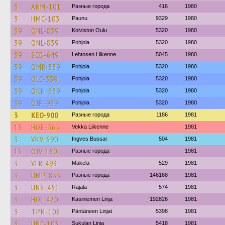
3
ANM-101
Разные города
416
1980
3
HMC-103
Paunu
9329
1980
39
ONL-839
Koiviston Oulu
5320
1980
39
ONL-839
Pohjola
5320
1980
39
SCB-649
Lehtosen Liikenne
5045
1980
39
OMR-539
Pohjola
5320
1980
39
OLC-339
Pohjola
5320
1980
39
OKH-639
Pohjola
5320
1980
39
OJP-939
Pohjola
5320
1980
3
KEO-900
Разные города
1186
1981
15
HOE-365
Vekka Liikenne
1981
3
VKV-690
Ingves Bussar
504
1981
15
OJV-160
Разные города
1981
3
VLR-493
Mäkela
529
1981
3
UMP-833
Разные города
146168
1981
3
UNS-451
Rajala
574
1981
3
HOJ-470
Kasiniemen Linja
192826
1981
3
TPN-106
Päntäneen Linjat
5398
1981
3
UNC-103
Sukulan Linja
5418
1981