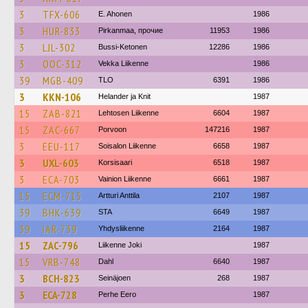
3
TFX-606
E. Ahonen
1986
3
HUR-833
Pirkanmaa, прочие
11953
1986
3
LJL-302
Bussi-Ketonen
12286
1986
3
OOC-312
Vekka Liikenne
1986
39
MGB-409
TLO
6391
1986
3
KKN-106
Helander ja Knit
1987
15
ZAB-821
Lehtosen Liikenne
6604
1987
15
ZAC-667
Porvoon
147216
1987
3
EEU-117
Soisalon Liikenne
6658
1987
3
UXL-603
Korsisaari
6518
1987
3
ECA-703
Vainion Liikenne
6661
1987
15
ECM-715
Artturi Anttila
2107
1987
39
BHK-639
STA
6649
1987
39
IAR-739
Yhdysliikenne
2164
1987
15
ZAC-796
Liikenne Joki
1987
15
VRB-748
Dahl
6640
1987
3
BCH-823
Seinäjoen
268
1987
3
ECA-728
Perhe Eero
1987