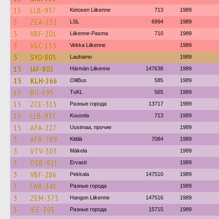
15
LLB-937
Ketosen Liikenne
713
1989
3
ZEA-232
LSL
6994
1989
3
VBF-201
Liikenne-Pasma
710
1989
3
VGC-153
Vekka Liikenne
1989
3
SYO-803
Lauhamo
1989
15
IAF-802
Härmän Liikenne
147638
1989
15
KLH-266
OlliBus
585
1989
15
BIJ-695
TuKL
565
1989
15
ZCE-315
Разные города
13717
1989
15
LLB-937
Kuusela
713
1989
15
AFA-227
Uusimaa, прочие
1989
3
AFB-789
Kittilä
7084
1989
3
VTV-303
Mäkela
1989
3
OSB-921
Ervasti
1989
3
VBF-286
Pekkala
147510
1989
3
FAB-341
Разные города
1989
3
ZEM-373
Hangon Liikenne
147516
1989
3
IEE-393
Разные города
15715
1989