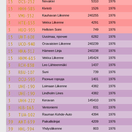
15
OCS-252
Nevakivi
5310
1976
15
HHH-585
Kivistö
1526
1976
3
VMJ-352
Kauhavan Liikenne
240255
1976
3
HTE-153
Vekka Liikenne
4291
1976
3
HUO-935
Hellsten Soini
749
1976
15
UHT-608
Uusimaa, прочие
6282
1976
15
UCO-940
Oravaisten Liikenne
240239
1976
15
HHA-312
Hämeen Linja
240238
1976
15
HHM-615
Vekka Liikenne
145424
1976
3
RCH-838
Leo Lähteenmäki
1437
1976
3
RBU-107
Suni
739
1976
3
OCU-593
Разные города
1401
1976
3
UHE-190
Loimaan Liikenne
4382
1976
3
UHE-190
Lindholm Lines
4382
1976
3
UHH-222
Keravan
145410
1976
3
HJB-163
Ventoniemi
831
1976
3
TUA-102
Rauman Kohde-Auto
4394
1976
39
AHT-639
Paikallislinjat
4209
1976
39
HHL-394
Yhdysliikenne
803
1976