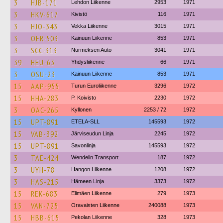
3
HJB-171
Lehdon Liikenne
2953
1971
3
HKV-617
Kivistö
116
1971
3
HJO-343
Vekka Liikenne
3015
1971
3
OER-503
Kainuun Liikenne
853
1971
3
SCC-313
Nurmeksen Auto
3041
1971
39
HEU-63
Yhdysliikenne
66
1971
3
OSU-23
Kainuun Liikenne
853
1971
15
AAP-955
Turun Euroliikenne
3296
1972
15
HHA-283
P. Koivisto
2230
1972
3
OAC-265
Kyllonen
2253 / 72
1972
15
UPT-891
ETELA-SLL
145593
1972
15
VAB-392
Järviseudun Linja
2245
1972
15
UPT-891
Savonlinja
145593
1972
3
TAE-424
Wendelin Transport
187
1972
3
UYH-78
Hangon Liikenne
1208
1972
3
HAS-215
Hämeen Linja
3373
1972
15
REK-683
Elimäen Liikenne
279
1973
15
VAN-725
Oravaisten Liikenne
240088
1973
15
HBB-615
Pekolan Liikenne
328
1973