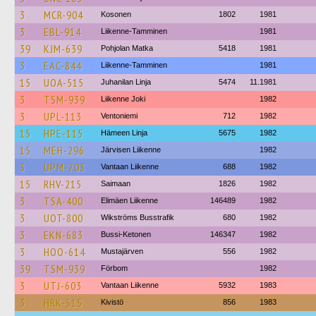
3
MCR-904
Kosonen
1802
1981
3
EBL-914
Liikenne-Tamminen
1981
39
KJM-639
Pohjolan Matka
5418
1981
3
EAC-844
Liikenne-Tamminen
1981
15
UOA-515
Juhanilan Linja
5474
11.1981
3
TSM-939
Liikenne Joki
1982
3
UPL-113
Ventoniemi
712
1982
15
HPE-115
Hämeen Linja
5675
1982
15
MEH-296
Järvisen Liikenne
1982
3
UPM-703
Vantaan Liikenne
688
1982
15
RHV-215
Saimaan
1826
1982
3
TSA-400
Elimäen Liikenne
146489
1982
3
UOT-800
Wikströms Busstrafik
680
1982
3
EKN-683
Bussi-Ketonen
146347
1982
3
HOO-614
Mustajärven
556
1982
39
TSM-939
Förbom
1982
3
UTJ-603
Vantaan Liikenne
5932
1983
3
HRK-515
Kivistö
856
1983