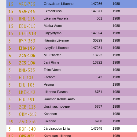
15
VRK-785
Oravaisten Liikenne
147256
1988
15
VSV-745
EkmanBuss
147371
1988
15
RNL-115
Liikenne Vuorela
501
1988
15
EEU-615
Matka-Autot
1988
15
OOT-914
Linjayhtymä
147924
1988
3
RYP-333
Härmän Liikenne
30299
1988
3
EHA-199
Lyttylän Liikenne
147281
1988
3
ZCS-106
ML-Charter
13722
1988
3
ZCS-106
Jani Rinne
13722
1988
3
RNL-333
Toimi Vento
1988
3
EJJ-303
Förbom
542
1988
3
EHJ-103
Vesma
1988
3
LKE-142
Liikenne-Pasma
6751
1988
3
EJU-391
Rauman Kohde-Auto
1988
3
ZCB-123
Uusimaa, прочие
6787
1988
3
ORM-612
Kosonen
1988
39
ZAO-839
Liikenne
6700
1988
3
KBF-840
Järviseudun Linja
147548
1989
15
ORR-951
Kamusen Liikenne
1989