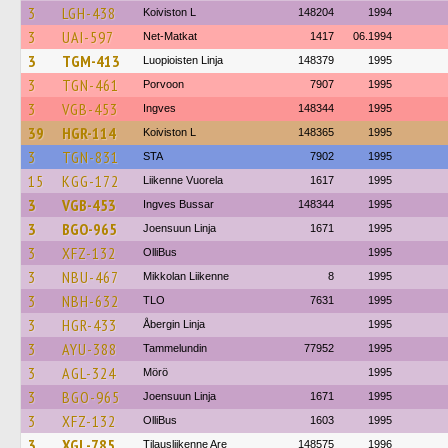
3
LGH-438
Koiviston L
148204
1994
3
UAI-597
Net-Matkat
1417
06.1994
3
TGM-413
Luopioisten Linja
148379
1995
3
TGN-461
Porvoon
7907
1995
3
VGB-453
Ingves
148344
1995
39
HGR-114
Koiviston L
148365
1995
3
TGN-831
STA
7902
1995
15
KGG-172
Liikenne Vuorela
1617
1995
3
VGB-453
Ingves Bussar
148344
1995
3
BGO-965
Joensuun Linja
1671
1995
3
XFZ-132
OlliBus
1995
3
NBU-467
Mikkolan Liikenne
8
1995
3
NBH-632
TLO
7631
1995
3
HGR-433
Åbergin Linja
1995
3
AYU-388
Tammelundin
77952
1995
3
AGL-324
Mörö
1995
3
BGO-965
Joensuun Linja
1671
1995
3
XFZ-132
OlliBus
1603
1995
3
XGL-785
Tilausliikenne Are
148575
1996