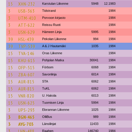
15
XHN-232
Karstulan Liikenne
5948
12.1983
3
USB-363
Tidstrand
1984
3
UTM-410
Porvoon kirjasto
1984
3
ATT-622
Reissu Ruoti
1984
3
USN-629
Hämeen Linja
5995
1984
39
HSL-439
Pekolan Liikenne
994
1984
39
TVP-539
A & J Hautamäki
1035
1984
15
TVA-146
Oras Liikenne
1984
15
KHU-615
Pohjolan Matka
30041
1984
15
OFP-515
Förbom
6068
1984
15
ZBA-607
Savonlinja
6014
1984
15
AUR-815
STA
6062
1984
15
AUR-815
TuKL
6062
1984
15
VNR-820
U. Hakola
6013
1984
15
USN-625
Tuomisen Linja
5994
1984
3
UPS-293
Elorannan Liikenne
1025
1984
3
BGN-465
OlliBus
989
1984
3
AYG-703
Länsilinjat
11433
1984
3
LHN-488
Raahen
146740
1984