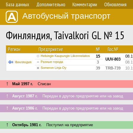
База данных
Дополнительно
Комментарии
Обновления
Автобусный транспорт
Финляндия, Taivalkori GL № 15
Регион
Предприятие
№
Гос.№
Helsingin Kaupungin Liikennelaitos
15
08.
UUV-803
Разные города
3
08.
Финляндия
Someron Linja Oy
39
TRB-739
10.
↑
Май 1997 г.
Списан
↑
Август 1987 г.
Передан в другое предприятие или на завод
↑
Август 1986 г.
Передан в другое предприятие или на завод
↑
Октябрь 1981 г.
Поступил на предприятие