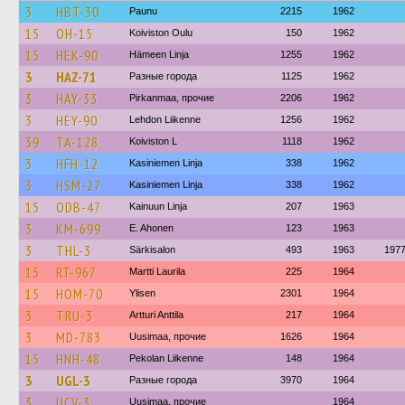
3
HBT-30
Paunu
2215
1962
15
OH-15
Koiviston Oulu
150
1962
15
HEK-90
Hämeen Linja
1255
1962
3
HAZ-71
Разные города
1125
1962
3
HAY-33
Pirkanmaa, прочие
2206
1962
3
HEY-90
Lehdon Liikenne
1256
1962
39
TA-128
Koiviston L
1118
1962
3
HFH-12
Kasiniemen Linja
338
1962
3
HSM-27
Kasiniemen Linja
338
1962
15
ODB-47
Kainuun Linja
207
1963
3
KM-699
E. Ahonen
123
1963
3
THL-3
Särkisalon
493
1963
197
15
RT-967
Martti Laurila
225
1964
15
HOM-70
Ylisen
2301
1964
3
TRU-3
Artturi Anttila
217
1964
3
MD-783
Uusimaa, прочие
1626
1964
15
HNH-48
Pekolan Liikenne
148
1964
3
UGL-3
Разные города
3970
1964
3
UCV-3
Uusimaa, прочие
1964