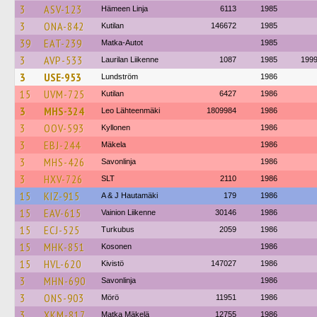
3
ASV-123
Hämeen Linja
6113
1985
3
ONA-842
Kutilan
146672
1985
39
EAT-239
Matka-Autot
1985
3
AVP-533
Laurilan Liikenne
1087
1985
199
3
USE-953
Lundström
1986
15
UVM-725
Kutilan
6427
1986
3
MHS-324
Leo Lähteenmäki
1809984
1986
3
OOV-593
Kyllonen
1986
3
EBJ-244
Mäkela
1986
3
MHS-426
Savonlinja
1986
3
HXV-726
SLT
2110
1986
15
KIZ-915
A & J Hautamäki
179
1986
15
EAV-615
Vainion Liikenne
30146
1986
15
ECJ-525
Turkubus
2059
1986
15
MHK-851
Kosonen
1986
15
HVL-620
Kivistö
147027
1986
3
MHN-690
Savonlinja
1986
3
ONS-903
Mörö
11951
1986
3
XKM-817
Matka Mäkelä
12755
1986