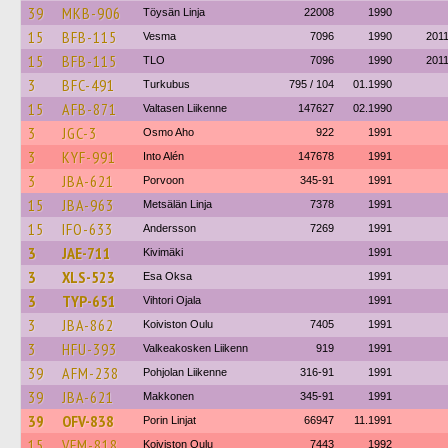
39
MKB-906
Töysän Linja
22008
1990
15
BFB-115
Vesma
7096
1990
201
15
BFB-115
TLO
7096
1990
201
3
BFC-491
Turkubus
795 / 104
01.1990
15
AFB-871
Valtasen Liikenne
147627
02.1990
3
JGC-3
Osmo Aho
922
1991
3
KYF-991
Into Alén
147678
1991
3
JBA-621
Porvoon
345-91
1991
15
JBA-963
Metsälän Linja
7378
1991
15
IFO-633
Andersson
7269
1991
3
JAE-711
Kivimäki
1991
3
XLS-523
Esa Oksa
1991
3
TYP-651
Vihtori Ojala
1991
3
JBA-862
Koiviston Oulu
7405
1991
3
HFU-393
Valkeakosken Liikenn
919
1991
39
AFM-238
Pohjolan Liikenne
316-91
1991
39
JBA-621
Makkonen
345-91
1991
39
OFV-838
Porin Linjat
66947
11.1991
15
VFM-818
Koiviston Oulu
7443
1992