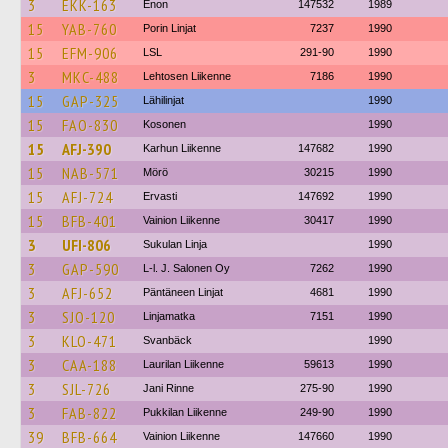
3
EKK-163
Enon
147532
1989
15
YAB-760
Porin Linjat
7237
1990
15
EFM-906
LSL
291-90
1990
3
MKC-488
Lehtosen Liikenne
7186
1990
15
GAP-325
Lähilinjat
1990
15
FAO-830
Kosonen
1990
15
AFJ-390
Karhun Liikenne
147682
1990
15
NAB-571
Mörö
30215
1990
15
AFJ-724
Ervasti
147692
1990
15
BFB-401
Vainion Liikenne
30417
1990
3
UFI-806
Sukulan Linja
1990
3
GAP-590
L-l. J. Salonen Oy
7262
1990
3
AFJ-652
Päntäneen Linjat
4681
1990
3
SJO-120
Linjamatka
7151
1990
3
KLO-471
Svanbäck
1990
3
CAA-188
Laurilan Liikenne
59613
1990
3
SJL-726
Jani Rinne
275-90
1990
3
FAB-822
Pukkilan Liikenne
249-90
1990
39
BFB-664
Vainion Liikenne
147660
1990