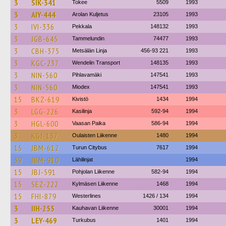
3
SIK-341
Tokee
5509
1993
3
AIY-444
Arolan Kuljetus
23105
1993
3
IVI-336
Pekkala
148132
1993
3
JGB-645
Tammelundin
74477
1993
3
CBH-375
Metsälän Linja
456-93 221
1993
3
KGC-237
Wendelin Transport
148135
1993
3
NIN-560
Pihlavamäki
147541
1993
3
NIN-560
Miodex
147541
1993
15
BKZ-619
Kivistö
1434
1994
3
LGG-226
Kasilinja
592-94
1994
3
HGL-600
Vaasan Paika
586-94
1994
3
KGJ-137
Oulaisten Liikenne
1480
1994
15
JBM-612
Turun Citybus
7617
1994
39
JBM-910
Lähilinjat
1994
15
JBJ-591
Pohjolan Liikenne
582-94
1994
15
SEZ-222
Kylmäsen Liikenne
1468
1994
15
FHI-879
Westerlines
1426 / 134
1994
3
IIH-255
Kauhavan Liikenne
30001
1994
3
LEY-469
Turkubus
1401
1994