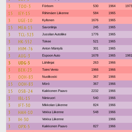
3
TOO-3
Förbom
530
1964
197
15
IEY-15
Riihimäen Liikenne
584
1965
3
UGE-10
Kyllonen
1676
1965
15
MEA-15
Savonlinja
245
1965
3
TCL-323
Jussilan Autoliike
1776
1965
3
HK-552
Tokee
521
1965
3
HVM-76
Anton Mäntylä
301
1965
3
AUG-3
Espoon Auto
1678
1965
198
3
UDG-3
Lähilinjat
263
1966
3
BEK-23
Toimi Vento
1966
1966
3
OOH-83
Nuolikoski
367
1966
15
OOH-83
Mörö
367
1966
15
OSB-24
Kaikkonen Paavo
2232
1966
3
IBL-15
Niinivuori
540
1966
3
IFT-30
Mikkolan Liikenne
824
1966
3
HAH-10
Vekka Liikenne
548
1966
3
IH-30
Vekka Liikenne
1966
3
OPX-5
Kaikkonen Paavo
827
1966