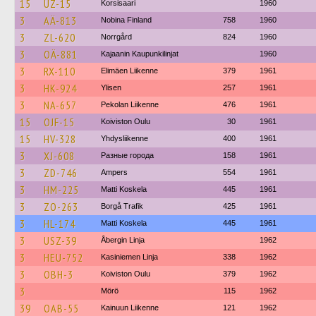
15
UZ-15
Korsisaari
1960
3
AÄ-813
Nobina Finland
758
1960
3
ZL-620
Norrgård
824
1960
3
OÄ-881
Kajaanin Kaupunkilinjat
1960
3
RX-110
Elimäen Liikenne
379
1961
3
HK-924
Ylisen
257
1961
3
NA-657
Pekolan Liikenne
476
1961
15
OJF-15
Koiviston Oulu
30
1961
15
HV-328
Yhdysliikenne
400
1961
3
XJ-608
Разные города
158
1961
3
ZD-746
Ampers
554
1961
3
HM-225
Matti Koskela
445
1961
3
ZO-263
Borgå Trafik
425
1961
3
HL-174
Matti Koskela
445
1961
3
USZ-39
Åbergin Linja
1962
3
HEU-752
Kasiniemen Linja
338
1962
3
OBH-3
Koiviston Oulu
379
1962
3
Mörö
115
1962
39
OAB-55
Kainuun Liikenne
121
1962