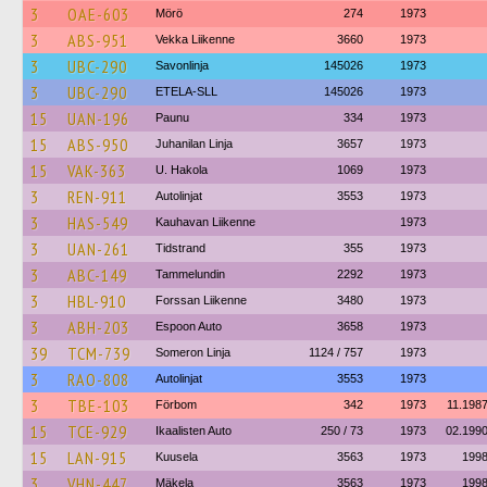
3
OAE-603
Mörö
274
1973
3
ABS-951
Vekka Liikenne
3660
1973
3
UBC-290
Savonlinja
145026
1973
3
UBC-290
ETELA-SLL
145026
1973
15
UAN-196
Paunu
334
1973
15
ABS-950
Juhanilan Linja
3657
1973
15
VAK-363
U. Hakola
1069
1973
3
REN-911
Autolinjat
3553
1973
3
HAS-549
Kauhavan Liikenne
1973
3
UAN-261
Tidstrand
355
1973
3
ABC-149
Tammelundin
2292
1973
3
HBL-910
Forssan Liikenne
3480
1973
3
ABH-203
Espoon Auto
3658
1973
39
TCM-739
Someron Linja
1124 / 757
1973
3
RAO-808
Autolinjat
3553
1973
3
TBE-103
Förbom
342
1973
11.198
15
TCE-929
Ikaalisten Auto
250 / 73
1973
02.199
15
LAN-915
Kuusela
3563
1973
199
3
VHN-447
Mäkela
3563
1973
199