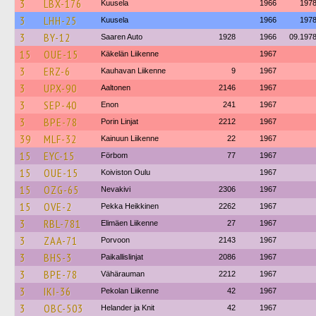
3
LBX-176
Kuusela
1966
197
3
LHH-25
Kuusela
1966
197
3
BY-12
Saaren Auto
1928
1966
09.197
15
OUE-15
Käkelän Liikenne
1967
3
ERZ-6
Kauhavan Liikenne
9
1967
3
UPX-90
Aaltonen
2146
1967
3
SEP-40
Enon
241
1967
3
BPE-78
Porin Linjat
2212
1967
39
MLF-32
Kainuun Liikenne
22
1967
15
EYC-15
Förbom
77
1967
15
OUE-15
Koiviston Oulu
1967
15
OZG-65
Nevakivi
2306
1967
15
OVE-2
Pekka Heikkinen
2262
1967
3
RBL-781
Elimäen Liikenne
27
1967
3
ZAA-71
Porvoon
2143
1967
3
BHS-3
Paikallislinjat
2086
1967
3
BPE-78
Vähärauman
2212
1967
3
IKI-36
Pekolan Liikenne
42
1967
3
OBC-503
Helander ja Knit
42
1967