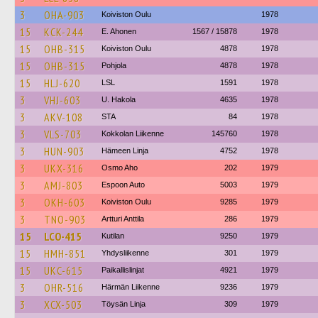
3
OHA-903
Koiviston Oulu
1978
15
KCK-244
E. Ahonen
1567 / 15878
1978
15
OHB-315
Koiviston Oulu
4878
1978
15
OHB-315
Pohjola
4878
1978
15
HLJ-620
LSL
1591
1978
3
VHJ-603
U. Hakola
4635
1978
3
AKV-108
STA
84
1978
3
VLS-703
Kokkolan Liikenne
145760
1978
3
HUN-903
Hämeen Linja
4752
1978
3
UKX-316
Osmo Aho
202
1979
3
AMJ-803
Espoon Auto
5003
1979
3
OKH-603
Koiviston Oulu
9285
1979
3
TNO-903
Artturi Anttila
286
1979
15
LCO-415
Kutilan
9250
1979
15
HMH-851
Yhdysliikenne
301
1979
15
UKC-615
Paikallislinjat
4921
1979
3
OHR-516
Härmän Liikenne
9236
1979
3
XCX-503
Töysän Linja
309
1979