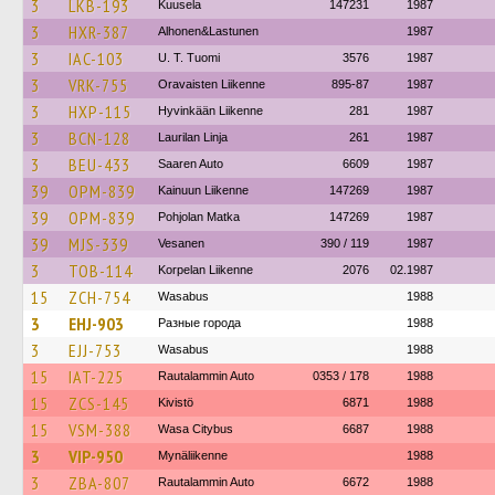
3
LKB-193
Kuusela
147231
1987
3
HXR-387
Alhonen&Lastunen
1987
3
IAC-103
U. T. Tuomi
3576
1987
3
VRK-755
Oravaisten Liikenne
895-87
1987
3
HXP-115
Hyvinkään Liikenne
281
1987
3
BCN-128
Laurilan Linja
261
1987
3
BEU-433
Saaren Auto
6609
1987
39
OPM-839
Kainuun Liikenne
147269
1987
39
OPM-839
Pohjolan Matka
147269
1987
39
MJS-339
Vesanen
390 / 119
1987
3
TOB-114
Korpelan Liikenne
2076
02.1987
15
ZCH-754
Wasabus
1988
3
EHJ-903
Разные города
1988
3
EJJ-753
Wasabus
1988
15
IAT-225
Rautalammin Auto
0353 / 178
1988
15
ZCS-145
Kivistö
6871
1988
15
VSM-388
Wasa Citybus
6687
1988
3
VIP-950
Mynäliikenne
1988
3
ZBA-807
Rautalammin Auto
6672
1988