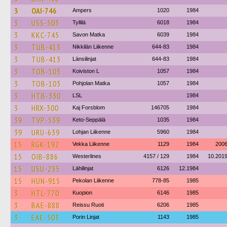
3
OAI-746
Ampers
1020
1984
3
USS-503
Tyllilä
6018
1984
3
KKC-745
Savon Matka
6039
1984
3
TUB-413
Nikkilän Liikenne
644-83
1984
3
TUB-413
Länsilinjat
644-83
1984
3
TOB-103
Koiviston L
1057
1984
3
TOB-103
Pohjolan Matka
1057
1984
3
HTB-330
LSL
1984
3
HRX-300
Kaj Forsblom
146705
1984
39
TVP-539
Keto-Seppälä
1035
1984
39
URU-639
Lohjan Liikenne
5960
1984
15
RGK-192
Vekka Liikenne
1129
1984
200
15
OIB-886
Westerlines
4157 / 129
1984
10.201
15
USU-235
Lähilinjat
6126
12.1984
15
HUN-915
Pekolan Liikenne
778-85
1985
3
HTL-770
Kuopion
6146
1985
3
BAE-888
Reissu Ruoti
6206
1985
3
EAE-503
Porin Linjat
1143
1985