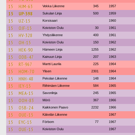
15
HJM-63
Vekka Liikenne
345
1957
15
UP-398
Sukulan Linja
500
1959
15
UZ-15
Korsisaari
1960
15
OJF-15
Koiviston Oulu
30
1961
15
HV-328
Yhdysliikenne
400
1961
15
OH-15
Koiviston Oulu
150
1962
15
HEK-90
Hämeen Linja
1255
1962
15
ODB-47
Kainuun Linja
207
1963
15
RT-967
Martti Laurila
225
1964
15
HOM-70
Ylisen
2301
1964
15
HNH-48
Pekolan Liikenne
148
1964
15
IEY-15
Riihimäen Liikenne
584
1965
15
MEA-15
Savonlinja
245
1965
15
OOH-83
Mörö
367
1966
15
OSB-24
Kaikkonen Paavo
2232
1966
15
OUE-15
Käkelän Liikenne
1967
15
EYC-15
Förbom
77
1967
15
OUE-15
Koiviston Oulu
1967