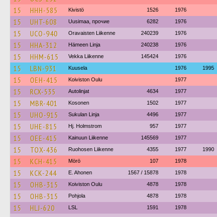
15
HHH-585
Kivistö
1526
1976
15
UHT-608
Uusimaa, прочие
6282
1976
15
UCO-940
Oravaisten Liikenne
240239
1976
15
HHA-312
Hämeen Linja
240238
1976
15
HHM-615
Vekka Liikenne
145424
1976
15
LBN-931
Kuusela
1976
1995
15
OEH-415
Koiviston Oulu
1977
15
RCX-535
Autolinjat
4634
1977
15
MBR-401
Kosonen
1502
1977
15
UHO-915
Sukulan Linja
4496
1977
15
UHE-815
Hj. Holmstrom
957
1977
15
OEE-415
Kainuun Liikenne
145569
1977
15
TOX-436
Ruohosen Liikenne
4355
1977
1990
15
KCH-415
Mörö
107
1978
15
KCK-244
E. Ahonen
1567 / 15878
1978
15
OHB-315
Koiviston Oulu
4878
1978
15
OHB-315
Pohjola
4878
1978
15
HLJ-620
LSL
1591
1978