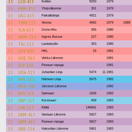
15
LCO-415
Kutilan
9250
1979
15
HMH-851
Yhdysliikenne
301
1979
15
UKC-615
Paikallislinjat
4921
1979
15
TMN-115
Vesma
4892
1979
1989
15
VLA-615
Osmo Aho
365
1980
15
HMM-214
Ingves Bussar
227
1980
15
TAL-115
Lauttakylän
353
1980
15
UUV-803
HKL
15
1981
15
HOE-365
Vekka Liikenne
1981
15
OJV-160
Разные города
1981
15
UOA-515
Juhanilan Linja
5474
11.1981
15
HPE-115
Hämeen Linja
5675
1982
15
MEH-296
Järvisen Liikenne
1982
15
RHV-215
Saimaan
1826
1982
15
URP-215
Korsisaari
909
1983
15
LHK-113
Kittilä
146661
1983
15
URM-415
Vantaan Liikenne
5827
1983
15
URM-415
Разные города
5827
1983
15
URB-524
Hakunilan Liikenne
5861
1983