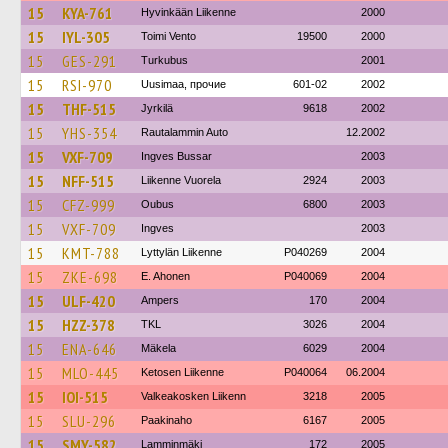
15
KYA-761
Hyvinkään Liikenne
2000
15
IYL-305
Toimi Vento
19500
2000
15
GES-291
Turkubus
2001
15
RSI-970
Uusimaa, прочие
601-02
2002
15
THF-515
Jyrkilä
9618
2002
15
YHS-354
Rautalammin Auto
12.2002
15
VXF-709
Ingves Bussar
2003
15
NFF-515
Liikenne Vuorela
2924
2003
15
CFZ-999
Oubus
6800
2003
15
VXF-709
Ingves
2003
15
KMT-788
Lyttylän Liikenne
P040269
2004
15
ZKE-698
E. Ahonen
P040069
2004
15
ULF-420
Ampers
170
2004
15
HZZ-378
TKL
3026
2004
15
ENA-646
Mäkela
6029
2004
15
MLO-445
Ketosen Liikenne
P040064
06.2004
15
IOI-515
Valkeakosken Liikenn
3218
2005
15
SLU-296
Paakinaho
6167
2005
15
SMY-582
Lamminmäki
172
2005