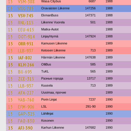
15
VSM-388
Wasa Citybus
6687
1988
15
VRK-785
Oravaisten Liikenne
147256
1988
15
VSV-745
EkmanBuss
147371
1988
15
RNL-115
Liikenne Vuorela
501
1988
15
EEU-615
Matka-Autot
1988
15
OOT-914
Linjayhtymä
147924
1988
15
ORR-951
Kamusen Liikenne
1989
15
LLB-937
Ketosen Liikenne
713
1989
15
IAF-802
Härmän Liikenne
147638
1989
15
KLH-266
OlliBus
585
1989
15
BIJ-695
TuKL
565
1989
15
ZCE-315
Разные города
13717
1989
15
LLB-937
Kuusela
713
1989
15
AFA-227
Uusimaa, прочие
1989
15
YAB-760
Porin Linjat
7237
1990
15
EFM-906
LSL
291-90
1990
15
GAP-325
Lähilinjat
1990
15
FAO-830
Kosonen
1990
15
AFJ-390
Karhun Liikenne
147682
1990