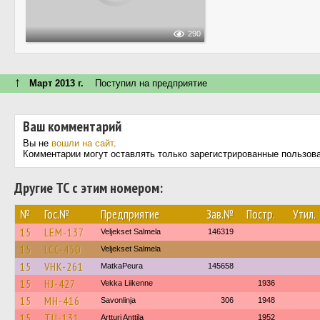
290
↑
Март 2013 г.
Поступил на предприятие
Ваш комментарий
Вы не
вошли на сайт
.
Комментарии могут оставлять только зарегистрированные пользов
Другие ТС с этим номером:
№
Гос.№
Предприятие
Зав.№
Постр.
Утил.
15
LEM-137
Veljekset Salmela
146319
15
LCC-450
Veljekset Salmela
15
VHK-261
MatkaPeura
145658
15
HJ-427
Vekka Liikenne
1936
15
MH-416
Savonlinja
306
1948
15
TU-131
Artturi Anttila
1952