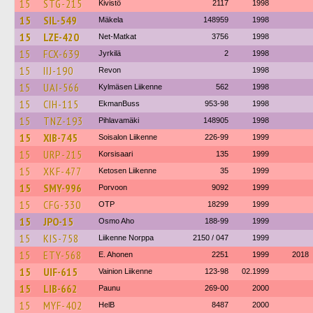
15
STG-215
Kivistö
2117
1998
15
SIL-549
Mäkela
148959
1998
15
LZE-420
Net-Matkat
3756
1998
15
FCX-639
Jyrkilä
2
1998
15
IIJ-190
Revon
1998
15
UAI-566
Kylmäsen Liikenne
562
1998
15
CIH-115
EkmanBuss
953-98
1998
15
TNZ-193
Pihlavamäki
148905
1998
15
XIB-745
Soisalon Liikenne
226-99
1999
15
URP-215
Korsisaari
135
1999
15
XKF-477
Ketosen Liikenne
35
1999
15
SMY-996
Porvoon
9092
1999
15
CFG-330
OTP
18299
1999
15
JPO-15
Osmo Aho
188-99
1999
15
KIS-758
Liikenne Norppa
2150 / 047
1999
15
ETY-568
E. Ahonen
2251
1999
2018
15
UIF-615
Vainion Liikenne
123-98
02.1999
15
LIB-662
Paunu
269-00
2000
15
MYF-402
HelB
8487
2000