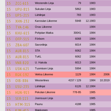
15
ZCC-615
Westendin Linja
79
1983
15
UPU-815
Sukulan Linja
5862
1983
15
UPS-215
Lähilinjat
783
1983
15
XHN-232
Karstulan Liikenne
5948
12.1983
15
TVA-146
Oras Liikenne
1984
15
KHU-615
Pohjolan Matka
30041
1984
15
OFP-515
Förbom
6068
1984
15
ZBA-607
Savonlinja
6014
1984
15
AUR-815
STA
6062
1984
15
AUR-815
TuKL
6062
1984
15
VNR-820
U. Hakola
6013
1984
15
USN-625
Tuomisen Linja
5994
1984
15
RGK-192
Vekka Liikenne
1129
1984
2006
15
OIB-886
Westerlines
4157 / 129
1984
10.2019
15
USU-235
Lähilinjat
6126
12.1984
15
HUN-915
Pekolan Liikenne
778-85
1985
15
SER-115
Joensuun Linja
1985
15
HTM-315
Paunu
4188
1985
15
KJM-415
Makkonen
1985