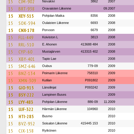
15
CJM-902
Nevakivi
3862
2007
15
BRT-938
Oravaisten Liikenne
09.2007
15
XEY-515
Pohjolan Matka
8356
2008
15
SOK-594
Oulaisten Liikenne
6693
2008
15
CNX-178
Porvoon
6679
2008
15
FLL-449
Koiviston L
3813
2008
15
RRL-510
E. Ahonen
413688 484
2008
15
CYP-60
Mustajärven
413315 402
2008
15
XBY-401
Tapio Lae
2008
15
SMZ-646
Oubus
779-09
2009
15
BNZ-134
Peimarin Liikenne
758310
2009
15
XMN-309
Kutilan
P091802
2009
15
GIO-915
Länsilinjat
P093242
2009
15
BSY-222
Lampinen Buses
2009
15
LYY-483
Pohjolan Liikenne
886-09
11.2009
15
UJF-322
Härmän Liikenne
104960
2010
15
HTI-285
Busmo
2010
15
BVZ-952
Soisalon Liikenne
415445 153
2010
15
CJX-158
Rytkönen
2010