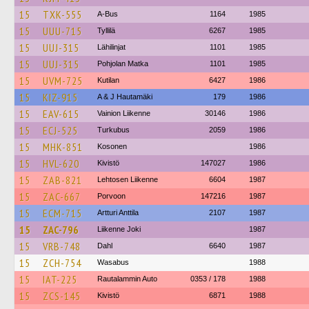
15
TXK-555
A-Bus
1164
1985
15
UUU-715
Tyllilä
6267
1985
15
UUJ-315
Lähilinjat
1101
1985
15
UUJ-315
Pohjolan Matka
1101
1985
15
UVM-725
Kutilan
6427
1986
15
KIZ-915
A & J Hautamäki
179
1986
15
EAV-615
Vainion Liikenne
30146
1986
15
ECJ-525
Turkubus
2059
1986
15
MHK-851
Kosonen
1986
15
HVL-620
Kivistö
147027
1986
15
ZAB-821
Lehtosen Liikenne
6604
1987
15
ZAC-667
Porvoon
147216
1987
15
ECM-715
Artturi Anttila
2107
1987
15
ZAC-796
Liikenne Joki
1987
15
VRB-748
Dahl
6640
1987
15
ZCH-754
Wasabus
1988
15
IAT-225
Rautalammin Auto
0353 / 178
1988
15
ZCS-145
Kivistö
6871
1988