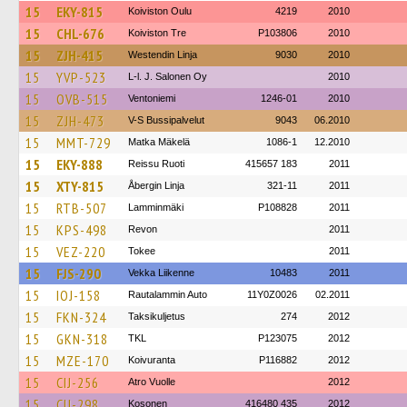
15
EKY-815
Koiviston Oulu
4219
2010
15
CHL-676
Koiviston Tre
P103806
2010
15
ZJH-415
Westendin Linja
9030
2010
15
YVP-523
L-l. J. Salonen Oy
2010
15
OVB-515
Ventoniemi
1246-01
2010
15
ZJH-473
V-S Bussipalvelut
9043
06.2010
15
MMT-729
Matka Mäkelä
1086-1
12.2010
15
EKY-888
Reissu Ruoti
415657 183
2011
15
XTY-815
Åbergin Linja
321-11
2011
15
RTB-507
Lamminmäki
P108828
2011
15
KPS-498
Revon
2011
15
VEZ-220
Tokee
2011
15
FJS-290
Vekka Liikenne
10483
2011
15
IOJ-158
Rautalammin Auto
11Y0Z0026
02.2011
15
FKN-324
Taksikuljetus
274
2012
15
GKN-318
TKL
P123075
2012
15
MZE-170
Koivuranta
P116882
2012
15
CIJ-256
Atro Vuolle
2012
15
CIJ-298
Kosonen
416480 435
2012