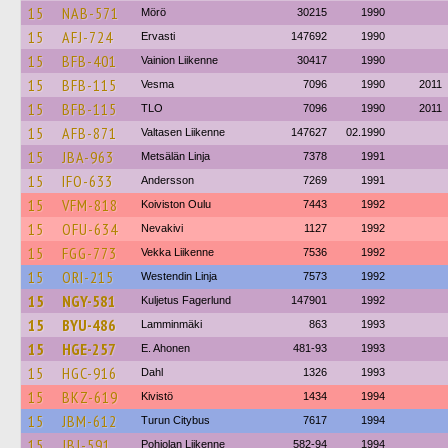
15
NAB-571
Mörö
30215
1990
15
AFJ-724
Ervasti
147692
1990
15
BFB-401
Vainion Liikenne
30417
1990
15
BFB-115
Vesma
7096
1990
2011
15
BFB-115
TLO
7096
1990
2011
15
AFB-871
Valtasen Liikenne
147627
02.1990
15
JBA-963
Metsälän Linja
7378
1991
15
IFO-633
Andersson
7269
1991
15
VFM-818
Koiviston Oulu
7443
1992
15
OFU-634
Nevakivi
1127
1992
15
FGG-773
Vekka Liikenne
7536
1992
15
ORI-215
Westendin Linja
7573
1992
15
NGY-581
Kuljetus Fagerlund
147901
1992
15
BYU-486
Lamminmäki
863
1993
15
HGE-257
E. Ahonen
481-93
1993
15
HGC-916
Dahl
1326
1993
15
BKZ-619
Kivistö
1434
1994
15
JBM-612
Turun Citybus
7617
1994
15
JBJ-591
Pohjolan Liikenne
582-94
1994