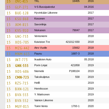
15
OVC-415
TKL
16405
2016
15
GLP-271
V-S Bussipalvelut
04.2016
15
BUE-128
Hyvinkään Liikenne
2017
15
KSU-868
Kosonen
2017
15
JKM-815
Savonlinja
2017
15
KVS-910
Niskanen
79047
2017
15
GNC-753
Ventoniemi
2018
15
XOS-705
Koiviston Tre
421012 830
2018
15
MZG-442
Atro Vuolle
15662
2018
15
MNM-615
Paunu
1687-3
2018
15
JNT-773
Ikaalisten Auto
05.2018
15
GNK-555
Porin Linjat
421858
2019
15
XOS-686
Niemelä
P188104
2019
15
CMN-723
Taksikuljetus
558
2019
15
RZS-715
HelB
2019
15
BXN-121
Henriksson
2019
15
BVX-553
Y. Makkonen
2019
15
BVX-552
Vainion Liikenne
2020
15
MUY-815
Toimi Vento
1793-1
2020