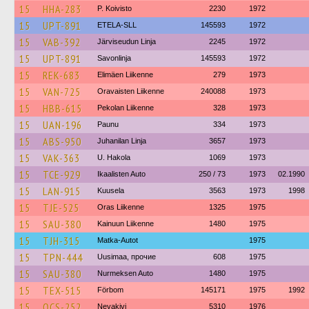
15
HHA-283
P. Koivisto
2230
1972
15
UPT-891
ETELA-SLL
145593
1972
15
VAB-392
Järviseudun Linja
2245
1972
15
UPT-891
Savonlinja
145593
1972
15
REK-683
Elimäen Liikenne
279
1973
15
VAN-725
Oravaisten Liikenne
240088
1973
15
HBB-615
Pekolan Liikenne
328
1973
15
UAN-196
Paunu
334
1973
15
ABS-950
Juhanilan Linja
3657
1973
15
VAK-363
U. Hakola
1069
1973
15
TCE-929
Ikaalisten Auto
250 / 73
1973
02.1990
15
LAN-915
Kuusela
3563
1973
1998
15
TJE-525
Oras Liikenne
1325
1975
15
SAU-380
Kainuun Liikenne
1480
1975
15
TJH-315
Matka-Autot
1975
15
TPN-444
Uusimaa, прочие
608
1975
15
SAU-380
Nurmeksen Auto
1480
1975
15
TEX-515
Förbom
145171
1975
1992
15
OCS-252
Nevakivi
5310
1976