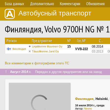
База данных
Дополнительно
Комментарии
Обновления
Автобусный транспорт
Финляндия, Volvo 9700H NG № 
Регион
Предприятие
№
Гос.№
С...
15
08.2014
Linjaliikenne Muurinen Oy
VVB-222
Финляндия
03.2013
0
Tilausliikenne Jarel Oy
Все комментарии к фотографиям этого ТС
↑
Август 2014 г.
Передан в другое предприятие или на завод
Финляндия
,
Helsinki
,
16 июля 2014 г., среда
Автор:
Neons