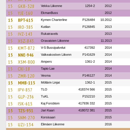
15
GKB-328
Vekka Liikenne
1254-2
2012
15
YJE-160
EkmanBuss
2012
15
BPT-615
Kymen Charterline
P126484
10.2012
15
IRO-385
Kutilan
P126845
2013
15
IVZ-143
Rukatravels
2013
15
XSZ-843
Oravaisten Liikenne
11.2013
15
KMT-872
V-S Bussipalvelut
417392
2014
15
NNE-946
Valkeakosken Liikenn
P141629
2014
15
XSM-800
Ampers
1361-2
2014
15
CXI-18
Tapio Lae
2014
15
ZMR-120
Vesma
P146127
2014
15
MMB-115
Möllärin Linjat
1362-1
2015
15
IPV-857
TLO
418374 566
2015
15
GLP-236
TuKL
P152210
2015
15
ISK-615
Kaj Forsblom
417936 332
2015
15
TZS-951
Jari Kaari
418072 381
2015
15
SNM-270
Korsisaari
2015
15
UZJ-134
Elimäen Liikenne
2016