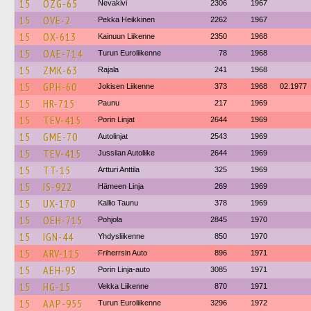
15
OZG-65
Nevakivi
2306
1967
15
OVE-2
Pekka Heikkinen
2262
1967
15
OX-613
Kainuun Liikenne
2350
1968
15
OAE-714
Turun Euroliikenne
78
1968
15
ZMK-63
Rajala
241
1968
15
GPH-60
Jokisen Liikenne
373
1968
02.1977
15
HR-715
Paunu
217
1969
15
TEV-415
Porin Linjat
2644
1969
15
GME-70
Autolinjat
2543
1969
15
TEV-415
Jussilan Autoliike
2644
1969
15
TT-15
Artturi Anttila
325
1969
15
IS-922
Hämeen Linja
269
1969
15
UX-170
Kallio Taunu
378
1969
15
OEH-715
Pohjola
2845
1970
15
IGN-44
Yhdysliikenne
850
1970
15
ARV-115
Friherrsin Auto
896
1971
15
AEH-95
Porin Linja-auto
3085
1971
15
HG-15
Vekka Liikenne
870
1971
15
AAP-955
Turun Euroliikenne
3296
1972