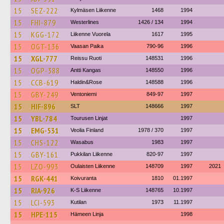
15
SEZ-222
Kylmäsen Liikenne
1468
1994
15
FHI-879
Westerlines
1426 / 134
1994
15
KGG-172
Liikenne Vuorela
1617
1995
15
OGT-136
Vaasan Paika
790-96
1996
15
XGL-777
Reissu Ruoti
148531
1996
15
OGP-388
Antti Kangas
148550
1996
15
CCB-619
Haldin&Rose
148588
1996
15
GBY-249
Ventoniemi
849-97
1997
15
HIF-896
SLT
148666
1997
15
YBL-784
Tourusen Linjat
1997
15
EMG-531
Veolia Finland
1978 / 370
1997
15
CHS-122
Wasabus
1983
1997
15
GBY-161
Pukkilan Liikenne
820-97
1997
15
LZO-993
Oulaisten Liikenne
148709
1997
2021
15
RGK-441
Koivuranta
1810
01.1997
15
RIA-926
K-S Liikenne
148765
10.1997
15
LCI-593
Kutilan
1973
11.1997
15
HPE-115
Hämeen Linja
1998