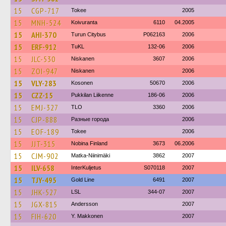
15
CGP-717
Tokee
2005
15
MNH-524
Koivuranta
6110
04.2005
15
AHI-370
Turun Citybus
P062163
2006
15
ERF-912
TuKL
132-06
2006
15
JLC-530
Niskanen
3607
2006
15
ZOI-947
Niskanen
2006
15
VLY-283
Kosonen
50670
2006
15
CZZ-15
Pukkilan Liikenne
186-06
2006
15
EMJ-327
TLO
3360
2006
15
CJP-888
Разные города
2006
15
EOF-189
Tokee
2006
15
JJT-315
Nobina Finland
3673
06.2006
15
CJM-902
Matka-Niinimäki
3862
2007
15
ILV-658
InterKuljetus
S070118
2007
15
TJY-495
Gold Line
6491
2007
15
JHK-527
LSL
344-07
2007
15
JGX-815
Andersson
2007
15
FIH-620
Y. Makkonen
2007