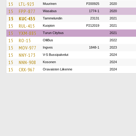
15
LTL-923
Muurinen
P200925
2020
15
FPP-877
Wasabus
1774-1
2020
15
KUC-435
Tammelundin
23131
2021
15
RUL-415
Kuopion
P212019
2021
15
YXM-885
Turun Citybus
2021
15
RO-15
OlliBus
2022
15
MOV-977
Ingves
1848-1
2023
15
NNY-173
V-S Bussipalvelut
2024
15
NNN-908
Kosonen
2024
15
CRX-967
Oravaisten Liikenne
2024