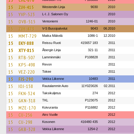
15
CHL-676
15
ZJH-415
Westendin Linja
9030
2010
15
YVP-523
L-l. J. Salonen Oy
2010
15
OVB-515
Ventoniemi
1246-01
2010
15
ZJH-473
V-S Bussipalvelut
9043
06.2010
15
MMT-729
Matka Mäkelä
1086-1
12.2010
15
EKY-888
Reissu Ruoti
415657 183
2011
15
XTY-815
Åbergin Linja
321-11
2011
15
RTB-507
Lamminmäki
P108828
2011
15
KPS-498
Revon
2011
15
VEZ-220
Tokee
2011
15
FJS-290
Vekka Liikenne
10483
2011
15
IOJ-158
Rautalammin Auto
11Y0Z0026
02.2011
15
FKN-324
Taksikuljetus
274
2012
15
GKN-318
TKL
P123075
2012
15
MZE-170
Koivuranta
P116882
2012
15
CIJ-256
Atro Vuolle
2012
15
CIJ-298
Kosonen
416480 435
2012
15
GKB-328
Vekka Liikenne
1254-2
2012