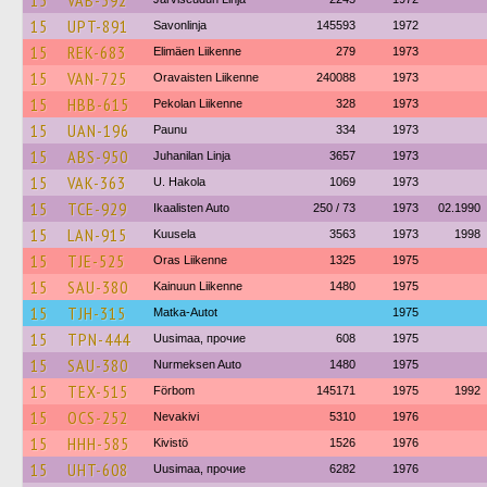
15
VAB-392
15
UPT-891
Savonlinja
145593
1972
15
REK-683
Elimäen Liikenne
279
1973
15
VAN-725
Oravaisten Liikenne
240088
1973
15
HBB-615
Pekolan Liikenne
328
1973
15
UAN-196
Paunu
334
1973
15
ABS-950
Juhanilan Linja
3657
1973
15
VAK-363
U. Hakola
1069
1973
15
TCE-929
Ikaalisten Auto
250 / 73
1973
02.1990
15
LAN-915
Kuusela
3563
1973
1998
15
TJE-525
Oras Liikenne
1325
1975
15
SAU-380
Kainuun Liikenne
1480
1975
15
TJH-315
Matka-Autot
1975
15
TPN-444
Uusimaa, прочие
608
1975
15
SAU-380
Nurmeksen Auto
1480
1975
15
TEX-515
Förbom
145171
1975
1992
15
OCS-252
Nevakivi
5310
1976
15
HHH-585
Kivistö
1526
1976
15
UHT-608
Uusimaa, прочие
6282
1976