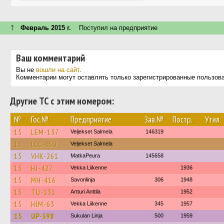
↑
Февраль 2015 г.
Поступил на предприятие
Ваш комментарий
Вы не
вошли на сайт
.
Комментарии могут оставлять только зарегистрированные пользов
Другие ТС с этим номером:
№
Гос.№
Предприятие
Зав.№
Постр.
Утил.
15
LEM-137
Veljekset Salmela
146319
15
LCC-450
Veljekset Salmela
15
VHK-261
MatkaPeura
145658
15
HJ-427
Vekka Liikenne
1936
15
MH-416
Savonlinja
306
1948
15
TU-131
Artturi Anttila
1952
15
HJM-63
Vekka Liikenne
345
1957
15
UP-398
Sukulan Linja
500
1959