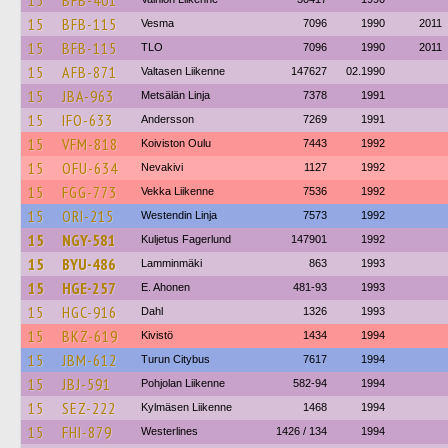
15
BFB-401
15
BFB-115
Vesma
7096
1990
2011
15
BFB-115
TLO
7096
1990
2011
15
AFB-871
Valtasen Liikenne
147627
02.1990
15
JBA-963
Metsälän Linja
7378
1991
15
IFO-633
Andersson
7269
1991
15
VFM-818
Koiviston Oulu
7443
1992
15
OFU-634
Nevakivi
1127
1992
15
FGG-773
Vekka Liikenne
7536
1992
15
ORI-215
Westendin Linja
7573
1992
15
NGY-581
Kuljetus Fagerlund
147901
1992
15
BYU-486
Lamminmäki
863
1993
15
HGE-257
E. Ahonen
481-93
1993
15
HGC-916
Dahl
1326
1993
15
BKZ-619
Kivistö
1434
1994
15
JBM-612
Turun Citybus
7617
1994
15
JBJ-591
Pohjolan Liikenne
582-94
1994
15
SEZ-222
Kylmäsen Liikenne
1468
1994
15
FHI-879
Westerlines
1426 / 134
1994