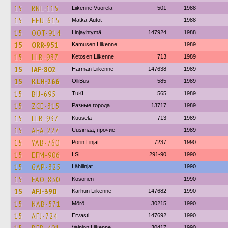
15
RNL-115
Liikenne Vuorela
501
1988
15
EEU-615
Matka-Autot
1988
15
OOT-914
Linjayhtymä
147924
1988
15
ORR-951
Kamusen Liikenne
1989
15
LLB-937
Ketosen Liikenne
713
1989
15
IAF-802
Härmän Liikenne
147638
1989
15
KLH-266
OlliBus
585
1989
15
BIJ-695
TuKL
565
1989
15
ZCE-315
Разные города
13717
1989
15
LLB-937
Kuusela
713
1989
15
AFA-227
Uusimaa, прочие
1989
15
YAB-760
Porin Linjat
7237
1990
15
EFM-906
LSL
291-90
1990
15
GAP-325
Lähilinjat
1990
15
FAO-830
Kosonen
1990
15
AFJ-390
Karhun Liikenne
147682
1990
15
NAB-571
Mörö
30215
1990
15
AFJ-724
Ervasti
147692
1990
Vainion Liikenne
30417
1990