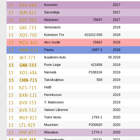
15
KSU-868
Kosonen
2017
15
JKM-815
Savonlinja
2017
15
KVS-910
Niskanen
79047
2017
15
GNC-753
Ventoniemi
2018
15
XOS-705
Koiviston Tre
421012 830
2018
15
MZG-442
Atro Vuolle
15662
2018
15
MNM-615
Paunu
1687-3
2018
15
JNT-773
Ikaalisten Auto
05.2018
15
GNK-555
Porin Linjat
421858
2019
15
XOS-686
Niemelä
P188104
2019
15
CMN-723
Taksikuljetus
558
2019
15
RZS-715
HelB
2019
15
BXN-121
Henriksson
2019
15
BVX-553
Y. Makkonen
2019
15
BVX-552
Vainion Liikenne
2020
15
MUY-815
Toimi Vento
1793-1
2020
15
LTL-923
Muurinen
P200925
2020
15
FPP-877
Wasabus
1774-1
2020
Tammelundin
23131
2021