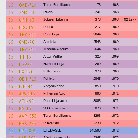
15
OAE-714
Turun Euroliikenne
78
1968
15
ZMK-63
Rajala
241
1968
15
GPH-60
Jokisen Liikenne
373
1968
02.1977
15
HR-715
Paunu
217
1969
15
TEV-415
Porin Linjat
2644
1969
15
GME-70
Autolinjat
2543
1969
15
TEV-415
Jussilan Autoliike
2644
1969
15
TT-15
Artturi Anttila
325
1969
15
IS-922
Hämeen Linja
269
1969
15
UX-170
Kallio Taunu
378
1969
15
OEH-715
Pohjola
2845
1970
15
IGN-44
Yhdysliikenne
850
1970
15
ARV-115
Friherrsin Auto
896
1971
15
AEH-95
Porin Linja-auto
3085
1971
15
HG-15
Vekka Liikenne
870
1971
15
AAP-955
Turun Euroliikenne
3296
1972
15
HHA-283
P. Koivisto
2230
1972
15
UPT-891
ETELA-SLL
145593
1972
Järviseudun Linja
2245
1972