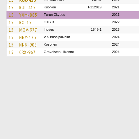
15
KUC-435
15
RUL-415
Kuopion
P212019
2021
15
YXM-885
Turun Citybus
2021
15
RO-15
OlliBus
2022
15
MOV-977
Ingves
1848-1
2023
15
NNY-173
V-S Bussipalvelut
2024
15
NNN-908
Kosonen
2024
15
CRX-967
Oravaisten Liikenne
2024