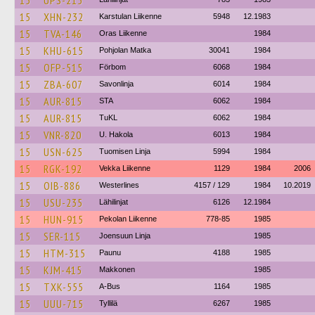
15
UPS-215
15
XHN-232
Karstulan Liikenne
5948
12.1983
15
TVA-146
Oras Liikenne
1984
15
KHU-615
Pohjolan Matka
30041
1984
15
OFP-515
Förbom
6068
1984
15
ZBA-607
Savonlinja
6014
1984
15
AUR-815
STA
6062
1984
15
AUR-815
TuKL
6062
1984
15
VNR-820
U. Hakola
6013
1984
15
USN-625
Tuomisen Linja
5994
1984
15
RGK-192
Vekka Liikenne
1129
1984
2006
15
OIB-886
Westerlines
4157 / 129
1984
10.2019
15
USU-235
Lähilinjat
6126
12.1984
15
HUN-915
Pekolan Liikenne
778-85
1985
15
SER-115
Joensuun Linja
1985
15
HTM-315
Paunu
4188
1985
15
KJM-415
Makkonen
1985
15
TXK-555
A-Bus
1164
1985
15
UUU-715
Tyllilä
6267
1985