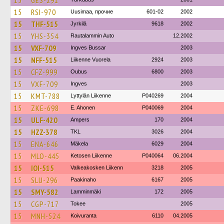
15
GES-291
15
RSI-970
Uusimaa, прочие
601-02
2002
15
THF-515
Jyrkilä
9618
2002
15
YHS-354
Rautalammin Auto
12.2002
15
VXF-709
Ingves Bussar
2003
15
NFF-515
Liikenne Vuorela
2924
2003
15
CFZ-999
Oubus
6800
2003
15
VXF-709
Ingves
2003
15
KMT-788
Lyttylän Liikenne
P040269
2004
15
ZKE-698
E. Ahonen
P040069
2004
15
ULF-420
Ampers
170
2004
15
HZZ-378
TKL
3026
2004
15
ENA-646
Mäkela
6029
2004
15
MLO-445
Ketosen Liikenne
P040064
06.2004
15
IOI-515
Valkeakosken Liikenn
3218
2005
15
SLU-296
Paakinaho
6167
2005
15
SMY-582
Lamminmäki
172
2005
15
CGP-717
Tokee
2005
15
MNH-524
Koivuranta
6110
04.2005