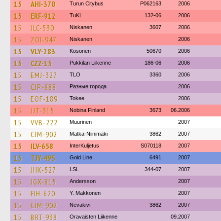
15
AHI-370
Turun Citybus
P062163
2006
15
ERF-912
TuKL
132-06
2006
15
JLC-530
Niskanen
3607
2006
15
ZOI-947
Niskanen
2006
15
VLY-283
Kosonen
50670
2006
15
CZZ-15
Pukkilan Liikenne
186-06
2006
15
EMJ-327
TLO
3360
2006
15
CJP-888
Разные города
2006
15
EOF-189
Tokee
2006
15
JJT-315
Nobina Finland
3673
06.2006
15
VVB-222
Muurinen
2007
15
CJM-902
Matka-Niinimäki
3862
2007
15
ILV-658
InterKuljetus
S070118
2007
15
TJY-495
Gold Line
6491
2007
15
JHK-527
LSL
344-07
2007
15
JGX-815
Andersson
2007
15
FIH-620
Y. Makkonen
2007
15
CJM-902
Nevakivi
3862
2007
15
BRT-938
Oravaisten Liikenne
09.2007