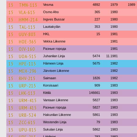
15
TMN-115
Vesma
4892
1979
1989
15
VLA-615
Osmo Aho
365
1980
15
HMM-214
Ingves Bussar
227
1980
15
TAL-115
Lauttakylän
353
1980
15
UUV-803
HKL
15
1981
15
HOE-365
Vekka Liikenne
1981
15
OJV-160
Разные города
1981
15
UOA-515
Juhanilan Linja
5474
11.1981
15
HPE-115
Hämeen Linja
5675
1982
15
MEH-296
Järvisen Liikenne
1982
15
RHV-215
Saimaan
1826
1982
15
URP-215
Korsisaari
909
1983
15
LHK-113
Kittilä
146661
1983
15
URM-415
Vantaan Liikenne
5827
1983
15
URM-415
Разные города
5827
1983
15
URB-524
Hakunilan Liikenne
5861
1983
15
ZCC-615
Westendin Linja
79
1983
15
UPU-815
Sukulan Linja
5862
1983
Lähilinjat
783
1983