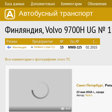
База данных
Дополнительно
Комментарии
Обновления
Автобусный транспорт
Финляндия, Volvo 9700H UG № 1
Регион
Предприятие
№
Гос.№
С...
Möllärin Linjat Oy
15
MMB-115
02.2015
Финляндия
Все комментарии к фотографиям этого ТС
Санкт-Петербург
,
Реп
23 мая 2018 г., среда
Автор:
Kirich
614