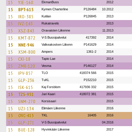
15
YJE-160
EkmanBuss
2012
15
BPT-615
Kymen Charterline
P126484
10.2012
15
IRO-385
Kutilan
P126845
2013
15
IVZ-143
Rukatravels
2013
15
XSZ-843
Oravaisten Liikenne
11.2013
15
KMT-872
V-S Bussipalvelut
417392
2014
15
NNE-946
Valkeakosken Liikenn
P141629
2014
15
XSM-800
Ampers
1361-2
2014
15
CXI-18
Tapio Lae
2014
15
ZMR-120
Vesma
P146127
2014
15
IPV-857
TLO
418374 566
2015
15
GLP-236
TuKL
P152210
2015
15
ISK-615
Kaj Forsblom
417936 332
2015
15
TZS-951
Jari Kaari
418072 381
2015
15
SNM-270
Korsisaari
2015
15
UZJ-134
Elimäen Liikenne
2016
15
OVC-415
TKL
16405
2016
15
GLP-271
V-S Bussipalvelut
04.2016
15
BUE-128
Hyvinkään Liikenne
2017