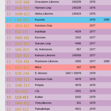
15
UCO-940
Oravaisten Liikenne
240239
1976
15
HHA-312
Hämeen Linja
240238
1976
15
HHM-615
Vekka Liikenne
145424
1976
15
LBN-931
Kuusela
1976
1995
15
OEH-415
Koiviston Oulu
1977
15
RCX-535
Autolinjat
4634
1977
15
MBR-401
Kosonen
1502
1977
15
UHO-915
Sukulan Linja
4496
1977
15
UHE-815
Hj. Holmstrom
957
1977
15
OEE-415
Kainuun Liikenne
145569
1977
15
TOX-436
Ruohosen Liikenne
4355
1977
1990
15
KCH-415
Mörö
107
1978
15
KCK-244
E. Ahonen
1567 / 15878
1978
15
OHB-315
Koiviston Oulu
4878
1978
15
OHB-315
Pohjola
4878
1978
15
HLJ-620
LSL
1591
1978
15
LCO-415
Kutilan
9250
1979
15
HMH-851
Yhdysliikenne
301
1979
15
UKC-615
Paikallislinjat
4921
1979