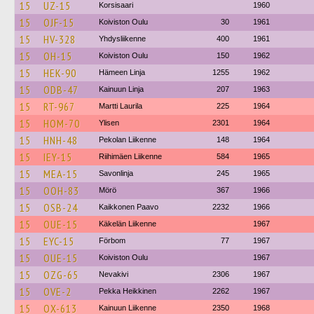
15
UZ-15
Korsisaari
1960
15
OJF-15
Koiviston Oulu
30
1961
15
HV-328
Yhdysliikenne
400
1961
15
OH-15
Koiviston Oulu
150
1962
15
HEK-90
Hämeen Linja
1255
1962
15
ODB-47
Kainuun Linja
207
1963
15
RT-967
Martti Laurila
225
1964
15
HOM-70
Ylisen
2301
1964
15
HNH-48
Pekolan Liikenne
148
1964
15
IEY-15
Riihimäen Liikenne
584
1965
15
MEA-15
Savonlinja
245
1965
15
OOH-83
Mörö
367
1966
15
OSB-24
Kaikkonen Paavo
2232
1966
15
OUE-15
Käkelän Liikenne
1967
15
EYC-15
Förbom
77
1967
15
OUE-15
Koiviston Oulu
1967
15
OZG-65
Nevakivi
2306
1967
15
OVE-2
Pekka Heikkinen
2262
1967
15
OX-613
Kainuun Liikenne
2350
1968