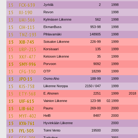
15
FCX-639
Jyrkilä
2
1998
15
IIJ-190
Revon
1998
15
UAI-566
Kylmäsen Liikenne
562
1998
15
CIH-115
EkmanBuss
953-98
1998
15
TNZ-193
Pihlavamäki
148905
1998
15
XIB-745
Soisalon Liikenne
226-99
1999
15
URP-215
Korsisaari
135
1999
15
XKF-477
Ketosen Liikenne
35
1999
15
SMY-996
Porvoon
9092
1999
15
CFG-330
OTP
18299
1999
15
JPO-15
Osmo Aho
188-99
1999
15
KIS-758
Liikenne Norppa
2150 / 047
1999
15
ETY-568
E. Ahonen
2251
1999
2018
15
UIF-615
Vainion Liikenne
123-98
02.1999
15
LIB-662
Paunu
269-00
2000
15
MYF-402
HelB
8487
2000
15
KYA-761
Hyvinkään Liikenne
2000
15
IYL-305
Toimi Vento
19500
2000
Turkubus
2001