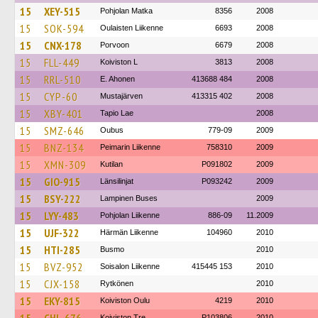
15
XEY-515
Pohjolan Matka
8356
2008
15
SOK-594
Oulaisten Liikenne
6693
2008
15
CNX-178
Porvoon
6679
2008
15
FLL-449
Koiviston L
3813
2008
15
RRL-510
E. Ahonen
413688 484
2008
15
CYP-60
Mustajärven
413315 402
2008
15
XBY-401
Tapio Lae
2008
15
SMZ-646
Oubus
779-09
2009
15
BNZ-134
Peimarin Liikenne
758310
2009
15
XMN-309
Kutilan
P091802
2009
15
GIO-915
Länsilinjat
P093242
2009
15
BSY-222
Lampinen Buses
2009
15
LYY-483
Pohjolan Liikenne
886-09
11.2009
15
UJF-322
Härmän Liikenne
104960
2010
15
HTI-285
Busmo
2010
15
BVZ-952
Soisalon Liikenne
415445 153
2010
15
CJX-158
Rytkönen
2010
15
EKY-815
Koiviston Oulu
4219
2010
Koiviston Tre
P103806
2010