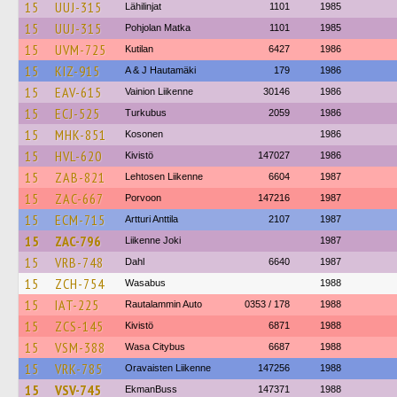
15
UUJ-315
Lähilinjat
1101
1985
15
UUJ-315
Pohjolan Matka
1101
1985
15
UVM-725
Kutilan
6427
1986
15
KIZ-915
A & J Hautamäki
179
1986
15
EAV-615
Vainion Liikenne
30146
1986
15
ECJ-525
Turkubus
2059
1986
15
MHK-851
Kosonen
1986
15
HVL-620
Kivistö
147027
1986
15
ZAB-821
Lehtosen Liikenne
6604
1987
15
ZAC-667
Porvoon
147216
1987
15
ECM-715
Artturi Anttila
2107
1987
15
ZAC-796
Liikenne Joki
1987
15
VRB-748
Dahl
6640
1987
15
ZCH-754
Wasabus
1988
15
IAT-225
Rautalammin Auto
0353 / 178
1988
15
ZCS-145
Kivistö
6871
1988
15
VSM-388
Wasa Citybus
6687
1988
15
VRK-785
Oravaisten Liikenne
147256
1988
15
VSV-745
EkmanBuss
147371
1988