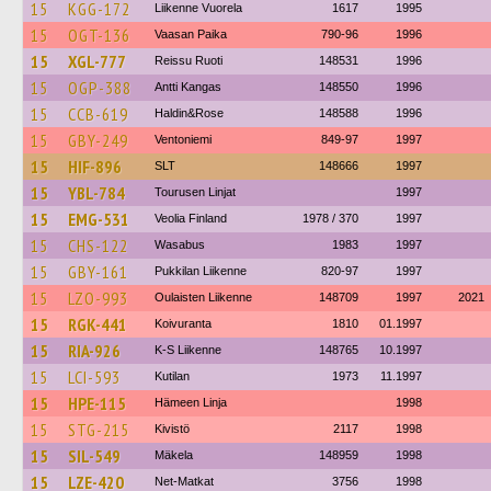
15
KGG-172
Liikenne Vuorela
1617
1995
15
OGT-136
Vaasan Paika
790-96
1996
15
XGL-777
Reissu Ruoti
148531
1996
15
OGP-388
Antti Kangas
148550
1996
15
CCB-619
Haldin&Rose
148588
1996
15
GBY-249
Ventoniemi
849-97
1997
15
HIF-896
SLT
148666
1997
15
YBL-784
Tourusen Linjat
1997
15
EMG-531
Veolia Finland
1978 / 370
1997
15
CHS-122
Wasabus
1983
1997
15
GBY-161
Pukkilan Liikenne
820-97
1997
15
LZO-993
Oulaisten Liikenne
148709
1997
2021
15
RGK-441
Koivuranta
1810
01.1997
15
RIA-926
K-S Liikenne
148765
10.1997
15
LCI-593
Kutilan
1973
11.1997
15
HPE-115
Hämeen Linja
1998
15
STG-215
Kivistö
2117
1998
15
SIL-549
Mäkela
148959
1998
15
LZE-420
Net-Matkat
3756
1998