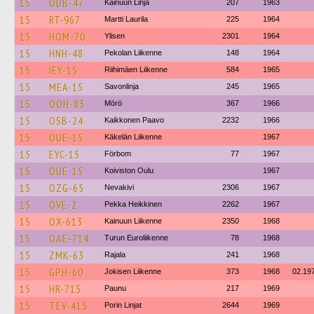
15
ODB-47
Kainuun Linja
207
1963
15
RT-967
Martti Laurila
225
1964
15
HOM-70
Ylisen
2301
1964
15
HNH-48
Pekolan Liikenne
148
1964
15
IEY-15
Riihimäen Liikenne
584
1965
15
MEA-15
Savonlinja
245
1965
15
OOH-83
Mörö
367
1966
15
OSB-24
Kaikkonen Paavo
2232
1966
15
OUE-15
Käkelän Liikenne
1967
15
EYC-15
Förbom
77
1967
15
OUE-15
Koiviston Oulu
1967
15
OZG-65
Nevakivi
2306
1967
15
OVE-2
Pekka Heikkinen
2262
1967
15
OX-613
Kainuun Liikenne
2350
1968
15
OAE-714
Turun Euroliikenne
78
1968
15
ZMK-63
Rajala
241
1968
15
GPH-60
Jokisen Liikenne
373
1968
02.19
15
HR-715
Paunu
217
1969
15
TEV-415
Porin Linjat
2644
1969