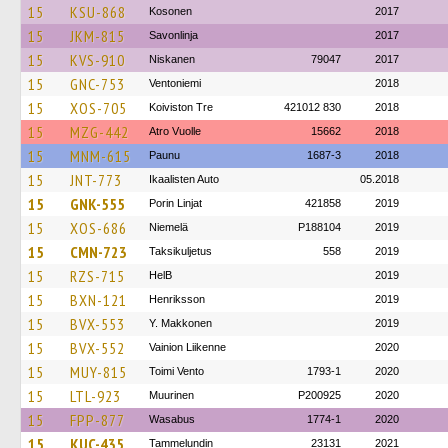
15
KSU-868
Kosonen
2017
15
JKM-815
Savonlinja
2017
15
KVS-910
Niskanen
79047
2017
15
GNC-753
Ventoniemi
2018
15
XOS-705
Koiviston Tre
421012 830
2018
15
MZG-442
Atro Vuolle
15662
2018
15
MNM-615
Paunu
1687-3
2018
15
JNT-773
Ikaalisten Auto
05.2018
15
GNK-555
Porin Linjat
421858
2019
15
XOS-686
Niemelä
P188104
2019
15
CMN-723
Taksikuljetus
558
2019
15
RZS-715
HelB
2019
15
BXN-121
Henriksson
2019
15
BVX-553
Y. Makkonen
2019
15
BVX-552
Vainion Liikenne
2020
15
MUY-815
Toimi Vento
1793-1
2020
15
LTL-923
Muurinen
P200925
2020
15
FPP-877
Wasabus
1774-1
2020
15
KUC-435
Tammelundin
23131
2021