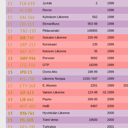
15
FCX-639
Jyrkilä
2
1998
15
IIJ-190
Revon
1998
15
UAI-566
Kylmäsen Liikenne
562
1998
15
CIH-115
EkmanBuss
953-98
1998
15
TNZ-193
Pihlavamäki
148905
1998
15
XIB-745
Soisalon Liikenne
226-99
1999
15
URP-215
Korsisaari
135
1999
15
XKF-477
Ketosen Liikenne
35
1999
15
SMY-996
Porvoon
9092
1999
15
CFG-330
OTP
18299
1999
15
JPO-15
Osmo Aho
188-99
1999
15
KIS-758
Liikenne Norppa
2150 / 047
1999
15
ETY-568
E. Ahonen
2251
1999
20
15
UIF-615
Vainion Liikenne
123-98
02.1999
15
LIB-662
Paunu
269-00
2000
15
MYF-402
HelB
8487
2000
15
KYA-761
Hyvinkään Liikenne
2000
15
IYL-305
Toimi Vento
19500
2000
15
GES-291
Turkubus
2001