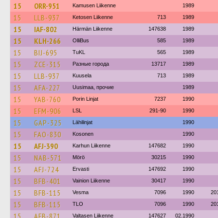
15
ORR-951
Kamusen Liikenne
1989
15
LLB-937
Ketosen Liikenne
713
1989
15
IAF-802
Härmän Liikenne
147638
1989
15
KLH-266
OlliBus
585
1989
15
BIJ-695
TuKL
565
1989
15
ZCE-315
Разные города
13717
1989
15
LLB-937
Kuusela
713
1989
15
AFA-227
Uusimaa, прочие
1989
15
YAB-760
Porin Linjat
7237
1990
15
EFM-906
LSL
291-90
1990
15
GAP-325
Lähilinjat
1990
15
FAO-830
Kosonen
1990
15
AFJ-390
Karhun Liikenne
147682
1990
15
NAB-571
Mörö
30215
1990
15
AFJ-724
Ervasti
147692
1990
15
BFB-401
Vainion Liikenne
30417
1990
15
BFB-115
Vesma
7096
1990
20
15
BFB-115
TLO
7096
1990
20
15
AFB-871
Valtasen Liikenne
147627
02.1990