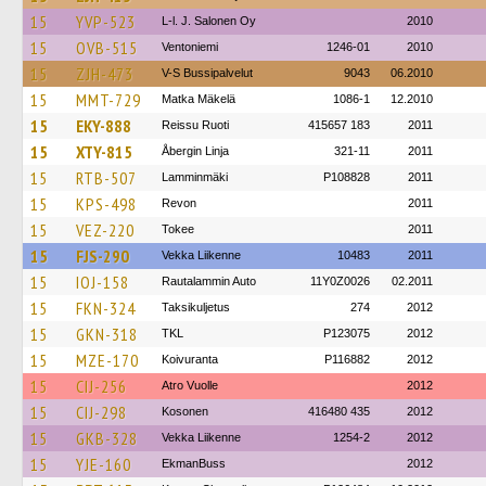
15
YVP-523
L-l. J. Salonen Oy
2010
15
OVB-515
Ventoniemi
1246-01
2010
15
ZJH-473
V-S Bussipalvelut
9043
06.2010
15
MMT-729
Matka Mäkelä
1086-1
12.2010
15
EKY-888
Reissu Ruoti
415657 183
2011
15
XTY-815
Åbergin Linja
321-11
2011
15
RTB-507
Lamminmäki
P108828
2011
15
KPS-498
Revon
2011
15
VEZ-220
Tokee
2011
15
FJS-290
Vekka Liikenne
10483
2011
15
IOJ-158
Rautalammin Auto
11Y0Z0026
02.2011
15
FKN-324
Taksikuljetus
274
2012
15
GKN-318
TKL
P123075
2012
15
MZE-170
Koivuranta
P116882
2012
15
CIJ-256
Atro Vuolle
2012
15
CIJ-298
Kosonen
416480 435
2012
15
GKB-328
Vekka Liikenne
1254-2
2012
15
YJE-160
EkmanBuss
2012