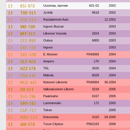
15
RSI-970
Uusimaa, прочие
601-02
2002
15
THF-515
Jyrkilä
9618
2002
15
YHS-354
Rautalammin Auto
12.2002
15
VXF-709
Ingves Bussar
2003
15
NFF-515
Liikenne Vuorela
2924
2003
15
CFZ-999
Oubus
6800
2003
15
VXF-709
Ingves
2003
15
ZKE-698
E. Ahonen
P040069
2004
15
ULF-420
Ampers
170
2004
15
HZZ-378
TKL
3026
2004
15
ENA-646
Mäkela
6029
2004
15
MLO-445
Ketosen Liikenne
P040064
06.2004
15
IOI-515
Valkeakosken Liikenn
3218
2005
15
SLU-296
Paakinaho
6167
2005
15
SMY-582
Lamminmäki
172
2005
15
CGP-717
Tokee
2005
15
MNH-524
Koivuranta
6110
04.2005
15
AHI-370
Turun Citybus
P062163
2006