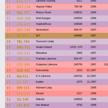
15
KGG-172
Liikenne Vuorela
1617
1995
15
OGT-136
Vaasan Paika
790-96
1996
15
XGL-777
Reissu Ruoti
148531
1996
15
OGP-388
Antti Kangas
148550
1996
15
CCB-619
Haldin&Rose
148588
1996
15
GBY-249
Ventoniemi
849-97
1997
15
HIF-896
SLT
148666
1997
15
YBL-784
Tourusen Linjat
1997
15
EMG-531
Veolia Finland
1978 / 370
1997
15
CHS-122
Wasabus
1983
1997
15
GBY-161
Pukkilan Liikenne
820-97
1997
15
LZO-993
Oulaisten Liikenne
148709
1997
20
15
RGK-441
Koivuranta
1810
01.1997
15
RIA-926
K-S Liikenne
148765
10.1997
15
LCI-593
Kutilan
1973
11.1997
15
HPE-115
Hämeen Linja
1998
15
STG-215
Kivistö
2117
1998
15
SIL-549
Mäkela
148959
1998
15
LZE-420
Net-Matkat
3756
1998