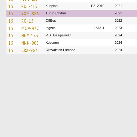
15
RUL-415
Kuopion
P212019
2021
15
YXM-885
Turun Citybus
2021
15
RO-15
OlliBus
2022
15
MOV-977
Ingves
1848-1
2023
15
NNY-173
V-S Bussipalvelut
2024
15
NNN-908
Kosonen
2024
15
CRX-967
Oravaisten Liikenne
2024