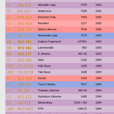
15
JBA-963
Metsälän Linja
7378
1991
15
IFO-633
Andersson
7269
1991
15
VFM-818
Koiviston Oulu
7443
1992
15
OFU-634
Nevakivi
1127
1992
15
FGG-773
Vekka Liikenne
7536
1992
15
ORI-215
Westendin Linja
7573
1992
15
NGY-581
Kuljetus Fagerlund
147901
1992
15
BYU-486
Lamminmäki
863
1993
15
HGE-257
E. Ahonen
481-93
1993
15
HGC-916
Dahl
1326
1993
203
TS 21710
HSD Buss
1199
1993
203
TS 21710
Tide Buss
1199
1993
15
BKZ-619
Kivistö
1434
1994
15
JBM-612
Turun Citybus
7617
1994
15
JBJ-591
Pohjolan Liikenne
582-94
1994
15
SEZ-222
Kylmäsen Liikenne
1468
1994
15
FHI-879
Westerlines
1426 / 134
1994
203
RH 15425
FFR
148172
1994