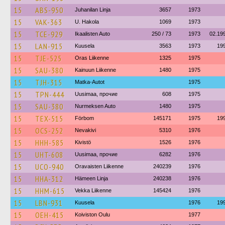
15
ABS-950
Juhanilan Linja
3657
1973
15
VAK-363
U. Hakola
1069
1973
15
TCE-929
Ikaalisten Auto
250 / 73
1973
02.19
15
LAN-915
Kuusela
3563
1973
19
15
TJE-525
Oras Liikenne
1325
1975
15
SAU-380
Kainuun Liikenne
1480
1975
15
TJH-315
Matka-Autot
1975
15
TPN-444
Uusimaa, прочие
608
1975
15
SAU-380
Nurmeksen Auto
1480
1975
15
TEX-515
Förbom
145171
1975
19
15
OCS-252
Nevakivi
5310
1976
15
HHH-585
Kivistö
1526
1976
15
UHT-608
Uusimaa, прочие
6282
1976
15
UCO-940
Oravaisten Liikenne
240239
1976
15
HHA-312
Hämeen Linja
240238
1976
15
HHM-615
Vekka Liikenne
145424
1976
15
LBN-931
Kuusela
1976
19
15
OEH-415
Koiviston Oulu
1977