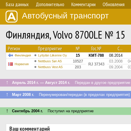
База данных
Дополнительно
Комментарии
Обновления
Автобусный транспорт
Финляндия, Volvo 8700LE № 15
Регион
Предприятие
№
Гос.№
С...
15
KMT-788
08.2014
Финляндия
Lyttylän Liikenne Oy
10527
03.2008
0
Nettbuss Sør AS
RJ 37343
Норвегия
203
09.2004
0
Nettbuss Vest AS
↑
Апрель 2014 г. — Август 2014 г.
Передан в другое предприятие 
↑
Март 2008 г.
Перенумерован/передан (в пределах предприятия)
↑
Сентябрь 2004 г.
Поступил на предприятие
Ваш комментарий