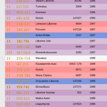
15
EAV-615
Vainion Liikenne
30146
1986
15
ECJ-525
Turkubus
2059
1986
15
MHK-851
Kosonen
1986
15
HVL-620
Kivistö
147027
1986
15
ZAB-821
Lehtosen Liikenne
6604
1987
15
ZAC-667
Porvoon
147216
1987
15
ECM-715
Artturi Anttila
2107
1987
15
ZAC-796
Liikenne Joki
1987
15
VRB-748
Dahl
6640
1987
203
SR 13425
Romeriksbussene
3283
1987
15
ZCH-754
Wasabus
1988
15
IAT-225
Rautalammin Auto
0353 / 178
1988
15
ZCS-145
Kivistö
6871
1988
15
VSM-388
Wasa Citybus
6687
1988
15
VRK-785
Oravaisten Liikenne
147256
1988
15
VSV-745
EkmanBuss
147371
1988
15
RNL-115
Liikenne Vuorela
501
1988
15
EEU-615
Matka-Autot
1988
15
OOT-914
Linjayhtymä
147924
1988