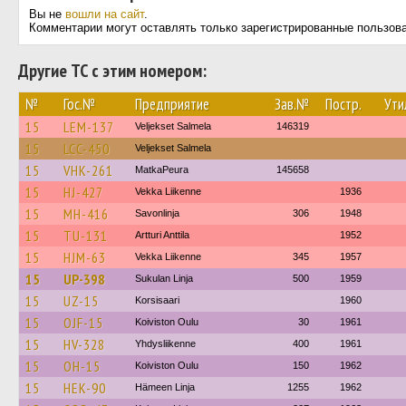
Вы не
вошли на сайт
.
Комментарии могут оставлять только зарегистрированные пользов
Другие ТС с этим номером:
№
Гос.№
Предприятие
Зав.№
Постр.
Ути
15
LEM-137
Veljekset Salmela
146319
15
LCC-450
Veljekset Salmela
15
VHK-261
MatkaPeura
145658
15
HJ-427
Vekka Liikenne
1936
15
MH-416
Savonlinja
306
1948
15
TU-131
Artturi Anttila
1952
15
HJM-63
Vekka Liikenne
345
1957
15
UP-398
Sukulan Linja
500
1959
15
UZ-15
Korsisaari
1960
15
OJF-15
Koiviston Oulu
30
1961
15
HV-328
Yhdysliikenne
400
1961
15
OH-15
Koiviston Oulu
150
1962
15
HEK-90
Hämeen Linja
1255
1962