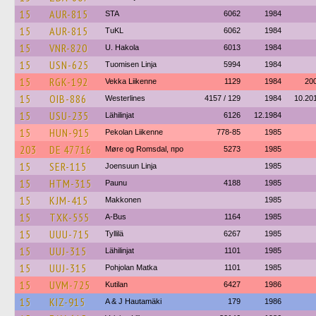
15
AUR-815
STA
6062
1984
15
AUR-815
TuKL
6062
1984
15
VNR-820
U. Hakola
6013
1984
15
USN-625
Tuomisen Linja
5994
1984
15
RGK-192
Vekka Liikenne
1129
1984
20
15
OIB-886
Westerlines
4157 / 129
1984
10.20
15
USU-235
Lähilinjat
6126
12.1984
15
HUN-915
Pekolan Liikenne
778-85
1985
203
DE 47716
Møre og Romsdal, про
5273
1985
15
SER-115
Joensuun Linja
1985
15
HTM-315
Paunu
4188
1985
15
KJM-415
Makkonen
1985
15
TXK-555
A-Bus
1164
1985
15
UUU-715
Tyllilä
6267
1985
15
UUJ-315
Lähilinjat
1101
1985
15
UUJ-315
Pohjolan Matka
1101
1985
15
UVM-725
Kutilan
6427
1986
15
KIZ-915
A & J Hautamäki
179
1986