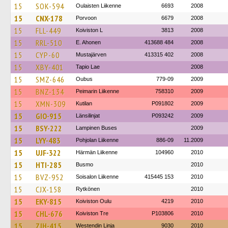
15
SOK-594
Oulaisten Liikenne
6693
2008
15
CNX-178
Porvoon
6679
2008
15
FLL-449
Koiviston L
3813
2008
15
RRL-510
E. Ahonen
413688 484
2008
15
CYP-60
Mustajärven
413315 402
2008
15
XBY-401
Tapio Lae
2008
15
SMZ-646
Oubus
779-09
2009
15
BNZ-134
Peimarin Liikenne
758310
2009
15
XMN-309
Kutilan
P091802
2009
15
GIO-915
Länsilinjat
P093242
2009
15
BSY-222
Lampinen Buses
2009
15
LYY-483
Pohjolan Liikenne
886-09
11.2009
15
UJF-322
Härmän Liikenne
104960
2010
15
HTI-285
Busmo
2010
15
BVZ-952
Soisalon Liikenne
415445 153
2010
15
CJX-158
Rytkönen
2010
15
EKY-815
Koiviston Oulu
4219
2010
15
CHL-676
Koiviston Tre
P103806
2010
15
ZJH-415
Westendin Linja
9030
2010