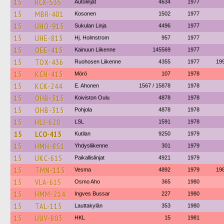
15
RCX-535
Autolinjat
4634
1977
15
MBR-401
Kosonen
1502
1977
15
UHO-915
Sukulan Linja
4496
1977
15
UHE-815
Hj. Holmstrom
957
1977
15
OEE-415
Kainuun Liikenne
145569
1977
15
TOX-436
Ruohosen Liikenne
4355
1977
19
15
KCH-415
Mörö
107
1978
15
KCK-244
E. Ahonen
1567 / 15878
1978
15
OHB-315
Koiviston Oulu
4878
1978
15
OHB-315
Pohjola
4878
1978
15
HLJ-620
LSL
1591
1978
15
LCO-415
Kutilan
9250
1979
15
HMH-851
Yhdysliikenne
301
1979
15
UKC-615
Paikallislinjat
4921
1979
15
TMN-115
Vesma
4892
1979
19
15
VLA-615
Osmo Aho
365
1980
15
HMM-214
Ingves Bussar
227
1980
15
TAL-115
Lauttakylän
353
1980
15
UUV-803
HKL
15
1981