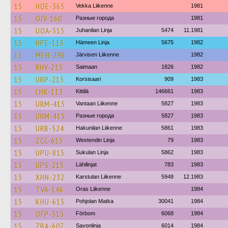
15
HOE-365
Vekka Liikenne
1981
15
OJV-160
Разные города
1981
15
UOA-515
Juhanilan Linja
5474
11.1981
15
HPE-115
Hämeen Linja
5675
1982
15
MEH-296
Järvisen Liikenne
1982
15
RHV-215
Saimaan
1826
1982
15
URP-215
Korsisaari
909
1983
15
LHK-113
Kittilä
146661
1983
15
URM-415
Vantaan Liikenne
5827
1983
15
URM-415
Разные города
5827
1983
15
URB-524
Hakunilan Liikenne
5861
1983
15
ZCC-615
Westendin Linja
79
1983
15
UPU-815
Sukulan Linja
5862
1983
15
UPS-215
Lähilinjat
783
1983
15
XHN-232
Karstulan Liikenne
5948
12.1983
15
TVA-146
Oras Liikenne
1984
15
KHU-615
Pohjolan Matka
30041
1984
15
OFP-515
Förbom
6068
1984
15
ZBA-607
Savonlinja
6014
1984