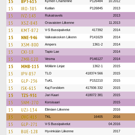
15
BPT-615
Kymen Charterline
P126484
10.2012
15
IRO-385
Kutilan
P126845
2013
15
IVZ-143
Rukatravels
2013
15
XSZ-843
Oravaisten Liikenne
11.2013
15
KMT-872
V-S Bussipalvelut
417392
2014
15
NNE-946
Valkeakosken Liikenn
P141629
2014
15
XSM-800
Ampers
1361-2
2014
15
CXI-18
Tapio Lae
2014
15
ZMR-120
Vesma
P146127
2014
15
MMB-115
Möllärin Linjat
1362-1
2015
15
IPV-857
TLO
418374 566
2015
15
GLP-236
TuKL
P152210
2015
15
ISK-615
Kaj Forsblom
417936 332
2015
15
TZS-951
Jari Kaari
418072 381
2015
15
SNM-270
Korsisaari
2015
15
UZJ-134
Elimäen Liikenne
2016
15
OVC-415
TKL
16405
2016
15
GLP-271
V-S Bussipalvelut
04.2016
15
BUE-128
Hyvinkään Liikenne
2017