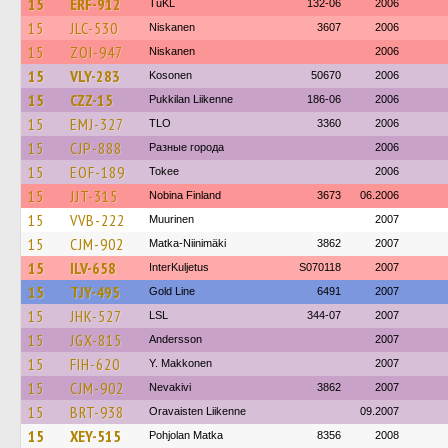
15
ERF-912
TuKL
132-06
2006
15
JLC-530
Niskanen
3607
2006
15
ZOI-947
Niskanen
2006
15
VLY-283
Kosonen
50670
2006
15
CZZ-15
Pukkilan Liikenne
186-06
2006
15
EMJ-327
TLO
3360
2006
15
CJP-888
Разные города
2006
15
EOF-189
Tokee
2006
15
JJT-315
Nobina Finland
3673
06.2006
15
VVB-222
Muurinen
2007
15
CJM-902
Matka-Niinimäki
3862
2007
15
ILV-658
InterKuljetus
S070118
2007
15
TJY-495
Gold Line
6491
2007
15
JHK-527
LSL
344-07
2007
15
JGX-815
Andersson
2007
15
FIH-620
Y. Makkonen
2007
15
CJM-902
Nevakivi
3862
2007
15
BRT-938
Oravaisten Liikenne
09.2007
15
XEY-515
Pohjolan Matka
8356
2008