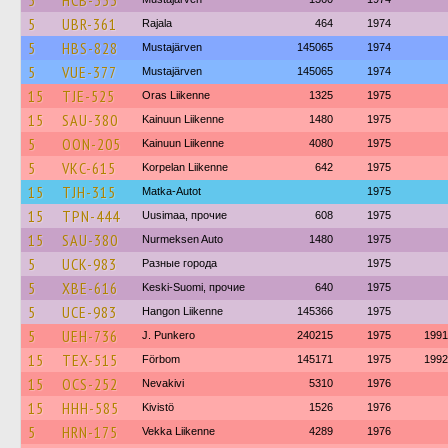
5
HCB-333
5
UBR-361
Rajala
464
1974
5
HBS-828
Mustajärven
145065
1974
5
VUE-377
Mustajärven
145065
1974
15
TJE-525
Oras Liikenne
1325
1975
15
SAU-380
Kainuun Liikenne
1480
1975
5
OON-205
Kainuun Liikenne
4080
1975
5
VKC-615
Korpelan Liikenne
642
1975
15
TJH-315
Matka-Autot
1975
15
TPN-444
Uusimaa, прочие
608
1975
15
SAU-380
Nurmeksen Auto
1480
1975
5
UCK-983
Разные города
1975
5
XBE-616
Keski-Suomi, прочие
640
1975
5
UCE-983
Hangon Liikenne
145366
1975
5
UEH-736
J. Punkero
240215
1975
1991
15
TEX-515
Förbom
145171
1975
1992
15
OCS-252
Nevakivi
5310
1976
15
HHH-585
Kivistö
1526
1976
5
HRN-175
Vekka Liikenne
4289
1976