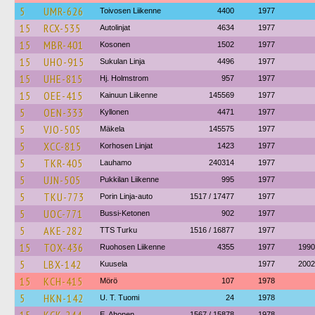
5
UMR-626
Toivosen Liikenne
4400
1977
15
RCX-535
Autolinjat
4634
1977
15
MBR-401
Kosonen
1502
1977
15
UHO-915
Sukulan Linja
4496
1977
15
UHE-815
Hj. Holmstrom
957
1977
15
OEE-415
Kainuun Liikenne
145569
1977
5
OEN-333
Kyllonen
4471
1977
5
VJO-505
Mäkela
145575
1977
5
XCC-815
Korhosen Linjat
1423
1977
5
TKR-405
Lauhamo
240314
1977
5
UJN-505
Pukkilan Liikenne
995
1977
5
TKU-773
Porin Linja-auto
1517 / 17477
1977
5
UOC-771
Bussi-Ketonen
902
1977
5
AKE-282
TTS Turku
1516 / 16877
1977
15
TOX-436
Ruohosen Liikenne
4355
1977
1990
5
LBX-142
Kuusela
1977
2002
15
KCH-415
Mörö
107
1978
5
HKN-142
U. T. Tuomi
24
1978
E. Ahonen
1567 / 15878
1978