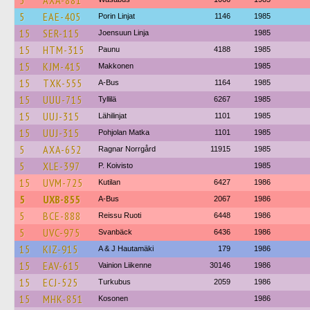
5
AXA-881
5
EAE-405
Porin Linjat
1146
1985
15
SER-115
Joensuun Linja
1985
15
HTM-315
Paunu
4188
1985
15
KJM-415
Makkonen
1985
15
TXK-555
A-Bus
1164
1985
15
UUU-715
Tyllilä
6267
1985
15
UUJ-315
Lähilinjat
1101
1985
15
UUJ-315
Pohjolan Matka
1101
1985
5
AXA-652
Ragnar Norrgård
11915
1985
5
XLE-397
P. Koivisto
1985
15
UVM-725
Kutilan
6427
1986
5
UXB-855
A-Bus
2067
1986
5
BCE-888
Reissu Ruoti
6448
1986
5
UVC-975
Svanbäck
6436
1986
15
KIZ-915
A & J Hautamäki
179
1986
15
EAV-615
Vainion Liikenne
30146
1986
15
ECJ-525
Turkubus
2059
1986
15
MHK-851
Kosonen
1986