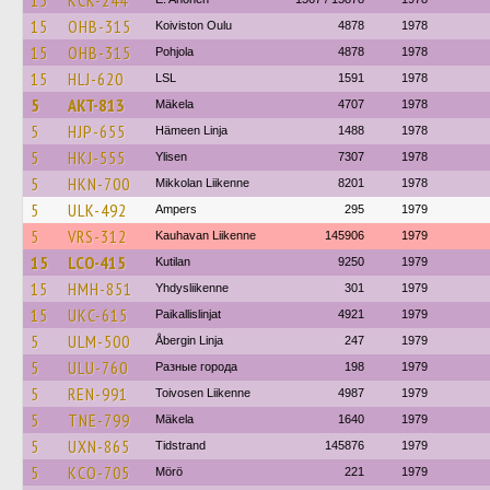
15
KCK-244
15
OHB-315
Koiviston Oulu
4878
1978
15
OHB-315
Pohjola
4878
1978
15
HLJ-620
LSL
1591
1978
5
AKT-813
Mäkela
4707
1978
5
HJP-655
Hämeen Linja
1488
1978
5
HKJ-555
Ylisen
7307
1978
5
HKN-700
Mikkolan Liikenne
8201
1978
5
ULK-492
Ampers
295
1979
5
VRS-312
Kauhavan Liikenne
145906
1979
15
LCO-415
Kutilan
9250
1979
15
HMH-851
Yhdysliikenne
301
1979
15
UKC-615
Paikallislinjat
4921
1979
5
ULM-500
Åbergin Linja
247
1979
5
ULU-760
Разные города
198
1979
5
REN-991
Toivosen Liikenne
4987
1979
5
TNE-799
Mäkela
1640
1979
5
UXN-865
Tidstrand
145876
1979
5
KCO-705
Mörö
221
1979