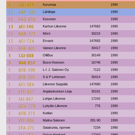
5
CAL-439
Kurumaa
1990
15
GAP-325
Lähilinjat
1990
15
FAO-830
Kosonen
1990
15
AFJ-390
Karhun Liikenne
147682
1990
15
NAB-571
Mörö
30215
1990
15
AFJ-724
Ervasti
147692
1990
15
BFB-401
Vainion Liikenne
30417
1990
5
CGI-888
OlliBus
30149
1990
5
NAK-810
Bussi-Ketonen
16746
1990
5
BFB-590
L-l. J. Salonen Oy
7122
1990
5
BFB-205
S & P Lehtonen
30414
1990
5
AFJ-384
Liikenne Seppälä
147680
1990
5
EFE-617
Anjalankosken Linja
30191
1990
5
JAJ-867
Lohjan Liikenne
17242
1990
5
GEU-779
Lyttylän Liikenne
776
1990
5
KFB-373
Kutilan
1990
5
VFF-906
Matka-Salonen
281-90
1990
5
EFA-271
Satakunta, прочие
7234
1990
Oskar Haglund
17243
1990