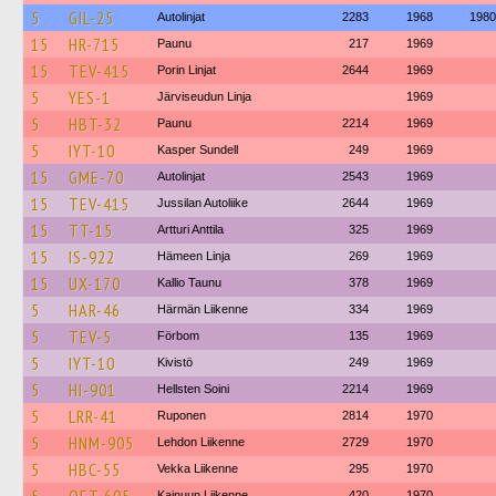
5
GIL-25
Autolinjat
2283
1968
1980
15
HR-715
Paunu
217
1969
15
TEV-415
Porin Linjat
2644
1969
5
YES-1
Järviseudun Linja
1969
5
HBT-32
Paunu
2214
1969
5
IYT-10
Kasper Sundell
249
1969
15
GME-70
Autolinjat
2543
1969
15
TEV-415
Jussilan Autoliike
2644
1969
15
TT-15
Artturi Anttila
325
1969
15
IS-922
Hämeen Linja
269
1969
15
UX-170
Kallio Taunu
378
1969
5
HAR-46
Härmän Liikenne
334
1969
5
TEV-5
Förbom
135
1969
5
IYT-10
Kivistö
249
1969
5
HI-901
Hellsten Soini
2214
1969
5
LRR-41
Ruponen
2814
1970
5
HNM-905
Lehdon Liikenne
2729
1970
5
HBC-55
Vekka Liikenne
295
1970
Kainuun Liikenne
420
1970