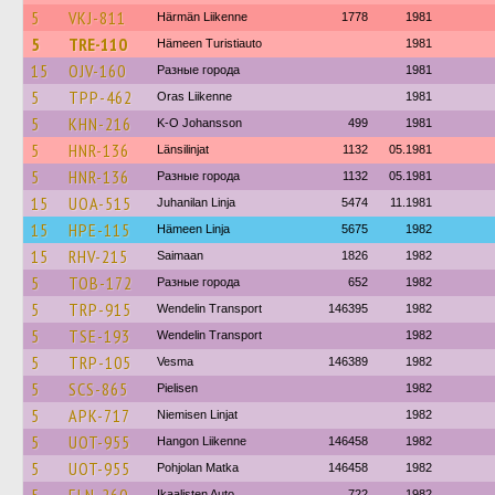
5
VKJ-811
Härmän Liikenne
1778
1981
5
TRE-110
Hämeen Turistiauto
1981
15
OJV-160
Разные города
1981
5
TPP-462
Oras Liikenne
1981
5
KHN-216
K-O Johansson
499
1981
5
HNR-136
Länsilinjat
1132
05.1981
5
HNR-136
Разные города
1132
05.1981
15
UOA-515
Juhanilan Linja
5474
11.1981
15
HPE-115
Hämeen Linja
5675
1982
15
RHV-215
Saimaan
1826
1982
5
TOB-172
Разные города
652
1982
5
TRP-915
Wendelin Transport
146395
1982
5
TSE-193
Wendelin Transport
1982
5
TRP-105
Vesma
146389
1982
5
SCS-865
Pielisen
1982
5
APK-717
Niemisen Linjat
1982
5
UOT-955
Hangon Liikenne
146458
1982
5
UOT-955
Pohjolan Matka
146458
1982
Ikaalisten Auto
722
1982