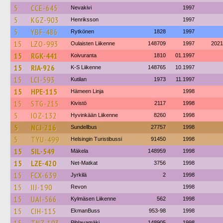
5
CCE-645
Nevakivi
1997
5
KGZ-903
Henriksson
1997
5
YBF-486
Rytkönen
1828
1997
15
LZO-993
Oulaisten Liikenne
148709
1997
2021
15
RGK-441
Koivuranta
1810
01.1997
15
RIA-926
K-S Liikenne
148765
10.1997
15
LCI-593
Kutilan
1973
11.1997
15
HPE-115
Hämeen Linja
1998
15
STG-215
Kivistö
2117
1998
5
IOZ-132
Hyvinkään Liikenne
8260
1998
5
NCJ-216
Sundellbus
27757
1998
5
TYU-499
Helsingin Turistibussi
91450
1998
15
SIL-549
Mäkela
148959
1998
15
LZE-420
Net-Matkat
3756
1998
15
FCX-639
Jyrkilä
2
1998
15
IIJ-190
Revon
1998
15
UAI-566
Kylmäsen Liikenne
562
1998
15
CIH-115
EkmanBuss
953-98
1998
Pihlavamäki
148905
1998