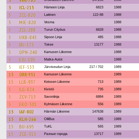
5
VRK-785
5
ICL-215
Hämeen Linja
6823
1988
5
ZCL-820
Laitinen
122-88
1988
5
MJE-820
Vesma
1988
5
ZCL-288
Turun Citybus
6828
1988
5
UXB-845
Sipoon Linja
485
1988
5
IBJ-175
Tokee
13177
1988
5
OPN-240
Kamusen Liikenne
1988
5
EJU-195
Matka-Autot
1988
5
IEF-533
Järviseudun Linja
217 / 702
1989
15
ORR-951
Kamusen Liikenne
1989
15
LLB-937
Ketosen Liikenne
713
1989
5
ILG-824
Kivistö
735
1989
5
ZCV-713
Savonlinja
6884
1989
5
EKO-501
Kylmäsen Liikenne
556
1989
15
IAF-802
Härmän Liikenne
147638
1989
15
KLH-266
OlliBus
585
1989
15
BIJ-695
TuKL
565
1989
15
ZCE-315
Разные города
13717
1989