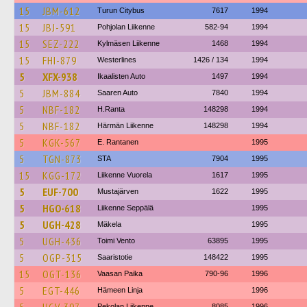
15
JBM-612
Turun Citybus
7617
1994
15
JBJ-591
Pohjolan Liikenne
582-94
1994
15
SEZ-222
Kylmäsen Liikenne
1468
1994
15
FHI-879
Westerlines
1426 / 134
1994
5
XFX-938
Ikaalisten Auto
1497
1994
5
JBM-884
Saaren Auto
7840
1994
5
NBF-182
H.Ranta
148298
1994
5
NBF-182
Härmän Liikenne
148298
1994
5
KGK-567
E. Rantanen
1995
5
TGN-873
STA
7904
1995
15
KGG-172
Liikenne Vuorela
1617
1995
5
EUF-700
Mustajärven
1622
1995
5
HGO-618
Liikenne Seppälä
1995
5
UGH-428
Mäkela
1995
5
UGH-436
Toimi Vento
63895
1995
5
OGP-315
Saaristotie
148422
1995
15
OGT-136
Vaasan Paika
790-96
1996
5
EGT-446
Hämeen Linja
1996
Pekolan Liikenne
8085
1996