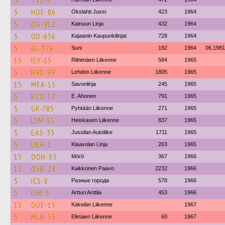
5
TVZ-8
5
HOE-86
Okslahti Jussi
423
1964
5
OG-912
Kainuun Linja
432
1964
5
OD-636
Kajaanin Kaupunkilinjat
728
1964
5
GL-376
Suni
192
1964
06.1981
15
IEY-15
Riihimäen Liikenne
584
1965
5
HVD-99
Lehdon Liikenne
1805
1965
15
MEA-15
Savonlinja
245
1965
5
KCO-12
E. Ahonen
791
1965
5
GR-785
Pyhtään Liikenne
271
1965
5
LFM-55
Heiskasen Liikenne
837
1965
5
EAS-33
Jussilan Autoliike
1711
1965
5
UKH-1
Klaavolan Linja
263
1965
15
OOH-83
Mörö
367
1966
15
OSB-24
Kaikkonen Paavo
2232
1966
5
ICS-8
Разные города
578
1966
5
EIM-5
Artturi Anttila
453
1966
15
OUE-15
Käkelän Liikenne
1967
5
MLN-55
Elimäen Liikenne
60
1967