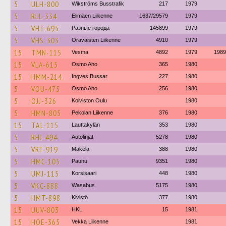
5
ULH-800
Wikströms Busstrafik
217
1979
5
RLL-334
Elimäen Liikenne
1637/29579
1979
5
VHT-695
Разные города
145899
1979
5
VHS-303
Oravaisten Liikenne
4910
1979
15
TMN-115
Vesma
4892
1979
1989
15
VLA-615
Osmo Aho
365
1980
15
HMM-214
Ingves Bussar
227
1980
5
VOU-475
Osmo Aho
256
1980
5
OJJ-326
Koiviston Oulu
1980
5
HMN-805
Pekolan Liikenne
376
1980
15
TAL-115
Lauttakylän
353
1980
5
RHJ-494
Autolinjat
5278
1980
5
VRT-919
Mäkela
388
1980
5
HMC-105
Paunu
9351
1980
5
UMJ-115
Korsisaari
448
1980
5
VKC-888
Wasabus
5175
1980
5
HMT-898
Kivistö
377
1980
15
UUV-803
HKL
15
1981
15
HOE-365
Vekka Liikenne
1981