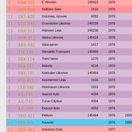
5
KBN-301
E. Ahonen
145422
1976
5
HHH-500
Hellsten Soini
1510
1976
15
UHT-608
Uusimaa, прочие
6282
1976
15
UCO-940
Oravaisten Liikenne
240239
1976
15
HHA-312
Hämeen Linja
240238
1976
15
HHM-615
Vekka Liikenne
145424
1976
5
XBN-942
Viitasaaren
1417
1976
5
TJV-141
Wendelin Transport
145450
1976
5
RBX-534
Toimi Vento
1370
1976
5
VEA-777
Mäkela
4216
1976
5
VNX-305
Kokkolan Liikenne
145454
1976
5
HHL-921
Kasiniemen Linja
1416
1976
5
LBR-940
Heiskasen Liikenne
1553
1976
5
AJL-745
Saaren Auto
4394
1976
5
AJL-745
Turun Citybus
4394
1976
5
AJC-205
Espoon Auto
4292
1976
5
SBU-422
Pielisen
145464
1976
1993
15
LBN-931
Kuusela
1976
1995
15
OEH-415
Koiviston Oulu
1977