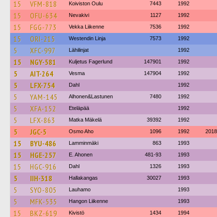
15
VFM-818
Koiviston Oulu
7443
1992
15
OFU-634
Nevakivi
1127
1992
15
FGG-773
Vekka Liikenne
7536
1992
15
ORI-215
Westendin Linja
7573
1992
5
XFC-997
Lähilinjat
1992
15
NGY-581
Kuljetus Fagerlund
147901
1992
5
AIT-264
Vesma
147904
1992
5
LFX-754
Dahl
1992
5
YAM-145
Alhonen&Lastunen
7480
1992
5
XFA-152
Eteläpää
1992
5
LFX-863
Matka Mäkelä
39392
1992
5
JGC-5
Osmo Aho
1096
1992
2018
15
BYU-486
Lamminmäki
863
1993
15
HGE-257
E. Ahonen
481-93
1993
15
HGC-916
Dahl
1326
1993
5
IIH-318
Hallakangas
30027
1993
5
SYO-805
Lauhamo
1993
5
MFK-535
Hangon Liikenne
1993
15
BKZ-619
Kivistö
1434
1994