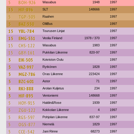
5
BOH-926
Wasabus
1948
1997
15
HIF-896
SLT
148666
1997
5
TGP-505
Raahen
1997
5
BAZ-550
OlliBus
1997
15
YBL-784
Tourusen Linjat
1997
15
EMG-531
Veolia Finland
1978 / 370
1997
15
CHS-122
Wasabus
1983
1997
15
GBY-161
Pukkilan Liikenne
820-97
1997
5
EIK-305
Koiviston Oulu
1997
5
VAZ-997
Rytkönen
1828
1997
5
MGZ-786
Oras Liikenne
223424
1997
5
BZC-601
Astor
71
1997
5
RKI-888
Arolan Kuljetus
234
1997
5
HIF-895
Ventoniemi
148668
1997
5
HOY-915
Haldin&Rose
1939
1997
5
ZGU-122
Kokkolan Liikenne
4
1997
5
RGS-597
Pohjolan Liikenne
837-97
1997
5
OGS-877
Niemelä
1829
1997
5
CCE-542
Jani Rinne
68273
1997