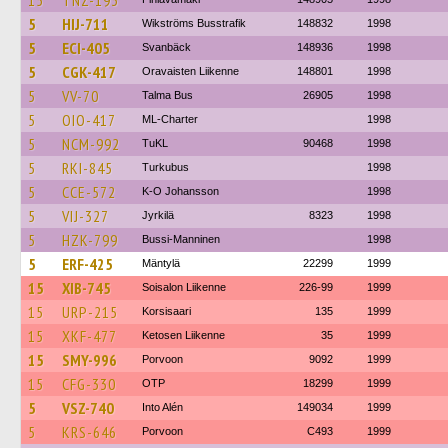
15
TNZ-193
5
HIJ-711
Wikströms Busstrafik
148832
1998
5
ECI-405
Svanbäck
148936
1998
5
CGK-417
Oravaisten Liikenne
148801
1998
5
VV-70
Talma Bus
26905
1998
5
OIO-417
ML-Charter
1998
5
NCM-992
TuKL
90468
1998
5
RKI-845
Turkubus
1998
5
CCE-572
K-O Johansson
1998
5
VIJ-327
Jyrkilä
8323
1998
5
HZK-799
Bussi-Manninen
1998
5
ERF-425
Mäntylä
22299
1999
15
XIB-745
Soisalon Liikenne
226-99
1999
15
URP-215
Korsisaari
135
1999
15
XKF-477
Ketosen Liikenne
35
1999
15
SMY-996
Porvoon
9092
1999
15
CFG-330
OTP
18299
1999
5
VSZ-740
Into Alén
149034
1999
5
KRS-646
Porvoon
C493
1999