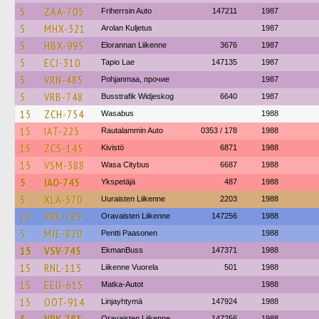
5
ZAA-705
Friherrsin Auto
147211
1987
5
MHX-321
Arolan Kuljetus
1987
5
HBX-995
Elorannan Liikenne
3676
1987
5
ECJ-310
Tapio Lae
147135
1987
5
VRN-485
Pohjanmaa, прочие
1987
5
VRB-748
Busstrafik Widjeskog
6640
1987
15
ZCH-754
Wasabus
1988
15
IAT-225
Rautalammin Auto
0353 / 178
1988
15
ZCS-145
Kivistö
6871
1988
15
VSM-388
Wasa Citybus
6687
1988
5
IAO-745
Ykspetäjä
487
1988
5
XLA-570
Uuraisten Liikenne
2203
1988
15
VRK-785
Oravaisten Liikenne
147256
1988
5
MJE-820
Pentti Paasonen
1988
15
VSV-745
EkmanBuss
147371
1988
15
RNL-115
Liikenne Vuorela
501
1988
15
EEU-615
Matka-Autot
1988
15
OOT-914
Linjayhtymä
147924
1988
Oravaisten Liikenne
147256
1988