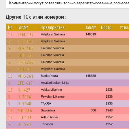
Комментарии могут оставлять только зарегистрированные пользов
Другие ТС с этим номером:
№
Гос.№
Предприятие
Зав.№
Постр.
Утил.
15
LEM-137
Veljekset Salmela
146319
15
LCC-450
Veljekset Salmela
5
RCB-105
Liikenne Vuorela
5
RNL-445
Liikenne Vuorela
5
TFT-255
Liikenne Vuorela
5
LML-50
Veljekset Salmela
15
VHK-261
MatkaPeura
145658
5
EFE-617
Anjalankosken Linja
15
HJ-427
Vekka Liikenne
1936
5
H-3886
Pekolan Liikenne
1936
5
H-5048
TAKRA
1936
15
MH-416
Savonlinja
306
1948
15
TU-131
Artturi Anttila
1952
5
UL-550
Järvinen
1952