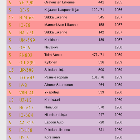
5
YF-290
Oravaisten Liikenne
441
1955
5
OE-5
Kajaanin Kaupunkilinjat
122 / 71
1956
15
HJM-63
Vekka Liikenne
345
1957
5
IO-78
Mannerkiven Liikenne
158
1957
5
HA-771
Vekka Liikenne
142
1957
5
UM-399
Koskinen
189
1957
5
OM-5
Nevakivi
1958
5
RI-802
Toimi Vento
471 / 71
1959
5
OU-899
Kyllonen
536
1959
15
UP-398
Sukulan Linja
500
1959
5
TO-643
Разные города
131 / 76
1959
5
IV-8
Alhonen&Lastunen
264
1959
5
VRH-41
Ykspetäjä
339
1960
15
UZ-15
Korsisaari
1960
5
HC-617
Niinivuori
370
1960
5
IÖ-664
Niemisen Linjat
247
1960
5
AÄ-815
Espoon Auto
720
1960
5
IE-168
Pekolan Liikenne
311
1960
5
US-5
Korsisaari
1960