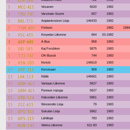
5
ELN-260
5
MEC-415
Vesanen
5620
1982
5
TRU-707
Varsinais-Suomi
657
1982
5
RNL-371
Anjalankosken Linja
146433
1982
5
TSM-405
Förbom
1982
1994
5
VSC-435
Korpelan Liikenne
664
03.1982
5
ASP-445
A-Bus
858
1983
5
URJ-585
Kaj Forsblom
5875
1983
5
TTJ-747
OK-Bussit
744
1983
5
HSN-505
Kivistö
146619
1983
15
URP-215
Korsisaari
909
1983
15
LHK-113
Kittilä
146661
1983
15
URM-415
Vantaan Liikenne
5827
1983
15
URM-415
Разные города
5827
1983
15
URB-524
Hakunilan Liikenne
5861
1983
15
ZCC-615
Westendin Linja
79
1983
15
UPU-815
Sukulan Linja
5862
1983
15
UPS-215
Lähilinjat
783
1983
5
HUN-545
Vekka Liikenne
611-83
1983