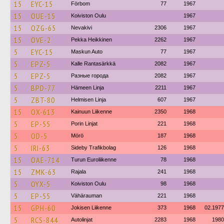
15
EYC-15
Förbom
77
1967
15
OUE-15
Koiviston Oulu
1967
15
OZG-65
Nevakivi
2306
1967
15
OVE-2
Pekka Heikkinen
2262
1967
5
EYC-15
Maskun Auto
77
1967
5
EPZ-5
Kalle Rantasärkkä
2082
1967
5
EPZ-5
Разные города
2082
1967
5
BPD-77
Hämeen Linja
2211
1967
5
ZBT-80
Helmisen Linja
607
1967
15
OX-613
Kainuun Liikenne
2350
1968
5
EP-55
Porin Linjat
221
1968
5
OD-5
Mörö
187
1968
5
IRI-63
Sideby Trafikbolag
126
1968
15
OAE-714
Turun Euroliikenne
78
1968
15
ZMK-63
Rajala
241
1968
5
OYX-5
Koiviston Oulu
98
1968
5
EP-55
Vähärauman
221
1968
15
GPH-60
Jokisen Liikenne
373
1968
02.1977
5
RCS-844
Autolinjat
2283
1968
1980