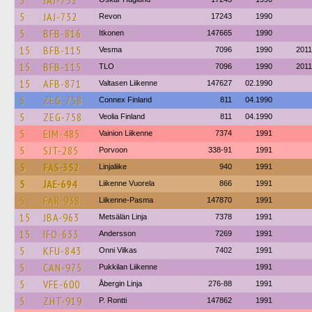
5
JAJ-732
5
JAJ-732
Revon
17243
1990
5
BFB-816
Itkonen
147665
1990
15
BFB-115
Vesma
7096
1990
2011
15
BFB-115
TLO
7096
1990
2011
15
AFB-871
Valtasen Liikenne
147627
02.1990
5
ZEG-758
Connex Finland
811
04.1990
5
ZEG-758
Veolia Finland
811
04.1990
5
EIM-485
Vainion Liikenne
7374
1991
5
SJT-285
Porvoon
338-91
1991
5
FAS-352
Linjaliike
940
1991
5
JAE-694
Liikenne Vuorela
866
1991
5
FAR-938
Liikenne-Pasma
147870
1991
15
JBA-963
Metsälän Linja
7378
1991
15
IFO-633
Andersson
7269
1991
5
KFU-843
Onni Vilkas
7402
1991
5
CAN-975
Pukkilan Liikenne
1991
5
VFE-600
Åbergin Linja
276-88
1991
5
ZHT-919
P. Rontti
147862
1991