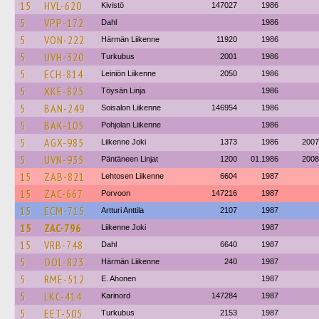
15
HVL-620
Kivistö
147027
1986
5
VPP-172
Dahl
1986
5
VON-222
Härmän Liikenne
11920
1986
5
UVH-320
Turkubus
2001
1986
5
ECH-814
Leiniön Liikenne
2050
1986
5
XKE-825
Töysän Linja
1986
5
BAN-249
Soisalon Liikenne
146954
1986
5
BAK-105
Pohjolan Liikenne
1986
5
AGX-985
Liikenne Joki
1373
1986
2007
5
UVN-935
Päntäneen Linjat
1200
01.1986
2008
15
ZAB-821
Lehtosen Liikenne
6604
1987
15
ZAC-667
Porvoon
147216
1987
15
ECM-715
Artturi Anttila
2107
1987
15
ZAC-796
Liikenne Joki
1987
15
VRB-748
Dahl
6640
1987
5
OOL-823
Härmän Liikenne
240
1987
5
RME-512
E. Ahonen
1987
5
LKC-414
Karinord
147284
1987
5
EET-505
Turkubus
2153
1987