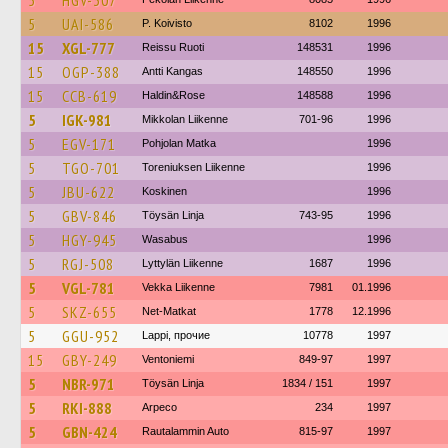
5
HGV-307
5
UAI-586
P. Koivisto
8102
1996
15
XGL-777
Reissu Ruoti
148531
1996
15
OGP-388
Antti Kangas
148550
1996
15
CCB-619
Haldin&Rose
148588
1996
5
IGK-981
Mikkolan Liikenne
701-96
1996
5
EGV-171
Pohjolan Matka
1996
5
TGO-701
Toreniuksen Liikenne
1996
5
JBU-622
Koskinen
1996
5
GBV-846
Töysän Linja
743-95
1996
5
HGY-945
Wasabus
1996
5
RGJ-508
Lyttylän Liikenne
1687
1996
5
VGL-781
Vekka Liikenne
7981
01.1996
5
SKZ-655
Net-Matkat
1778
12.1996
5
GGU-952
Lappi, прочие
10778
1997
15
GBY-249
Ventoniemi
849-97
1997
5
NBR-971
Töysän Linja
1834 / 151
1997
5
RKI-888
Arpeco
234
1997
5
GBN-424
Rautalammin Auto
815-97
1997