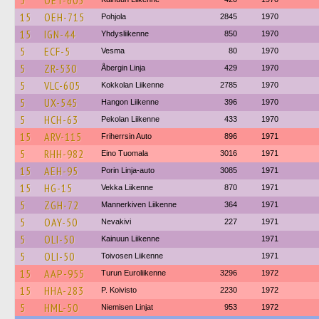
5
OET-605
15
OEH-715
Pohjola
2845
1970
15
IGN-44
Yhdysliikenne
850
1970
5
ECF-5
Vesma
80
1970
5
ZR-530
Åbergin Linja
429
1970
5
VLC-605
Kokkolan Liikenne
2785
1970
5
UX-545
Hangon Liikenne
396
1970
5
HCH-63
Pekolan Liikenne
433
1970
15
ARV-115
Friherrsin Auto
896
1971
5
RHH-982
Eino Tuomala
3016
1971
15
AEH-95
Porin Linja-auto
3085
1971
15
HG-15
Vekka Liikenne
870
1971
5
ZGH-72
Mannerkiven Liikenne
364
1971
5
OAY-50
Nevakivi
227
1971
5
OLI-50
Kainuun Liikenne
1971
5
OLI-50
Toivosen Liikenne
1971
15
AAP-955
Turun Euroliikenne
3296
1972
15
HHA-283
P. Koivisto
2230
1972
5
HML-50
Niemisen Linjat
953
1972