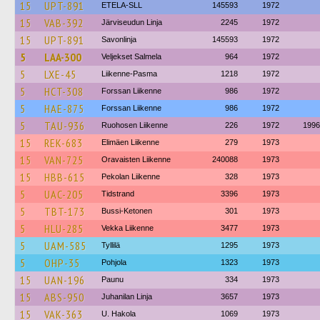
15
UPT-891
ETELA-SLL
145593
1972
15
VAB-392
Järviseudun Linja
2245
1972
15
UPT-891
Savonlinja
145593
1972
5
LAA-300
Veljekset Salmela
964
1972
5
LXE-45
Liikenne-Pasma
1218
1972
5
HCT-308
Forssan Liikenne
986
1972
5
HAE-875
Forssan Liikenne
986
1972
5
TAU-936
Ruohosen Liikenne
226
1972
1996
15
REK-683
Elimäen Liikenne
279
1973
15
VAN-725
Oravaisten Liikenne
240088
1973
15
HBB-615
Pekolan Liikenne
328
1973
5
UAC-205
Tidstrand
3396
1973
5
TBT-173
Bussi-Ketonen
301
1973
5
HLU-285
Vekka Liikenne
3477
1973
5
UAM-585
Tyllilä
1295
1973
5
OHP-35
Pohjola
1323
1973
15
UAN-196
Paunu
334
1973
15
ABS-950
Juhanilan Linja
3657
1973
15
VAK-363
U. Hakola
1069
1973