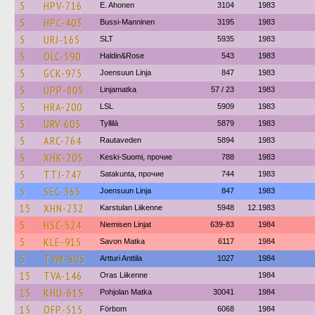
5
HPV-716
E. Ahonen
3104
1983
5
HPC-403
Bussi-Manninen
3195
1983
5
URJ-165
SLT
5935
1983
5
OLC-590
Haldin&Rose
543
1983
5
GCK-975
Joensuun Linja
847
1983
5
UPP-805
Linjamatka
57 / 23
1983
5
HRA-200
LSL
5909
1983
5
URV-605
Tyllilä
5879
1983
5
ARC-764
Rautaveden
5894
1983
5
XHK-205
Keski-Suomi, прочие
788
1983
5
TTJ-747
Satakunta, прочие
744
1983
5
SEC-365
Joensuun Linja
847
1983
15
XHN-232
Karstulan Liikenne
5948
12.1983
5
HSC-524
Niemisen Linjat
639-83
1984
5
KLE-915
Savon Matka
6117
1984
5
TVM-805
Artturi Anttila
1027
1984
15
TVA-146
Oras Liikenne
1984
15
KHU-615
Pohjolan Matka
30041
1984
15
OFP-515
Förbom
6068
1984