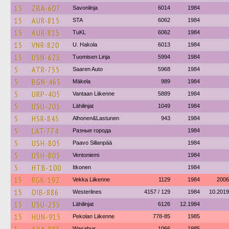
15
ZBA-607
Savonlinja
6014
1984
15
AUR-815
STA
6062
1984
15
AUR-815
TuKL
6062
1984
15
VNR-820
U. Hakola
6013
1984
15
USN-625
Tuomisen Linja
5994
1984
5
ATR-755
Saaren Auto
5968
1984
5
BGN-465
Mäkela
989
1984
5
URP-405
Vantaan Liikenne
5889
1984
5
USU-205
Lähilinjat
1049
1984
5
HSR-845
Alhonen&Lastunen
943
1984
5
LAT-774
Разные города
1984
5
USH-805
Paavo Sillanpää
1984
5
USH-805
Ventoniemi
1984
5
HTB-100
Itkonen
1984
15
RGK-192
Vekka Liikenne
1129
1984
2006
15
OIB-886
Westerlines
4157 / 129
1984
10.2019
15
USU-235
Lähilinjat
6126
12.1984
15
HUN-915
Pekolan Liikenne
778-85
1985
Wasabus
1066
1985