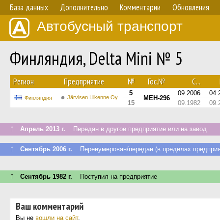
База данных
Дополнительно
Комментарии
Обновления
Автобусный транспорт
Финляндия, Delta Mini № 5
Регион
Предприятие
№
Гос.№
С...
5
09.2006
04.
Järvisen Liikenne Oy
MEH-296
Финляндия
15
09.1982
09.
↑
Апрель 2013 г.
Передан в другое предприятие или на завод
↑
Сентябрь 2006 г.
Перенумерован/передан (в пределах предприя
↑
Сентябрь 1982 г.
Поступил на предприятие
Ваш комментарий
Вы не
вошли на сайт
.