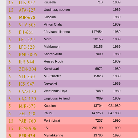
15
LLB-937
Kuusela
713
1989
15
AFA-227
Uusimaa, прочие
1989
5
MJP-678
Kuopion
1989
5
VTV-303
Vihtori Ojala
1989
5
EIJ-661
Järvisen Liikenne
147454
1989
5
LFC-529
Mörö
30155
1989
5
LFC-529
Makkonen
30155
1989
5
BMU-805
Saaren Auto
7000
1989
5
IER-544
Reissu Ruoti
1989
5
ZEN-204
Korsisaari
6972
1989
5
SJT-830
ML-Charter
15828
1989
5
ICS-947
Nevakivi
1989
5
CAA-120
Westendin Linja
7089
1989
5
CAA-120
Linjebuss Finland
7089
1989
5
MJP-678
Kuopion
13704
02.1989
5
ZEL-468
Paunu
147250
04.1989
15
YAB-760
Porin Linjat
7237
1990
15
EFM-906
LSL
291-90
1990
5
BFB-424
Mynäliikenne
13786
1990