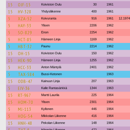
15
OJF-15
Koiviston Oulu
30
1961
15
HV-328
Yhdysliikenne
400
1961
5
XZA-52
Koivuranta
916
1961
12.1974
5
HAY-33
Ylisen
2206
1962
5
SO-829
Enon
2254
1962
5
HCT-85
Hämeen Linja
1169
1962
5
HBT-32
Paunu
2214
1962
15
OH-15
Koiviston Oulu
150
1962
15
HEK-90
Hämeen Linja
1255
1962
5
HCC-33
Anton Mäntylä
2401
1962
5
TAX-584
Bussi-Ketonen
1963
15
ODB-47
Kainuun Linja
207
1963
5
EIV-36
Kalle Rantasärkkä
1344
1963
15
RT-967
Martti Laurila
225
1964
15
HOM-70
Ylisen
2301
1964
5
MJ-113
Kyllonen
446
1964
5
HOG-54
Mikkolan Liikenne
416
1964
15
HNH-48
Pekolan Liikenne
148
1964
Härmän Liikenne
472
1964