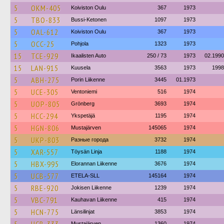
5
OKM-405
Koiviston Oulu
367
1973
5
TBO-833
Bussi-Ketonen
1097
1973
5
OAL-612
Koiviston Oulu
367
1973
5
OCC-25
Pohjola
1323
1973
15
TCE-929
Ikaalisten Auto
250 / 73
1973
02.1990
15
LAN-915
Kuusela
3563
1973
1998
5
ABH-275
Porin Liikenne
3445
01.1973
5
UCE-305
Ventoniemi
516
1974
5
UOP-805
Grönberg
3693
1974
5
HCC-294
Ykspetäjä
1195
1974
5
HGN-806
Mustajärven
145065
1974
5
UKP-803
Разные города
3732
1974
5
XAR-557
Töysän Linja
1188
1974
5
HBX-995
Elorannan Liikenne
3676
1974
5
UCB-577
ETELA-SLL
145164
1974
5
RBE-920
Jokisen Liikenne
1239
1974
5
VBC-791
Kauhavan Liikenne
415
1974
5
HCN-775
Länsilinjat
3853
1974
Mustajärven
1360
1974