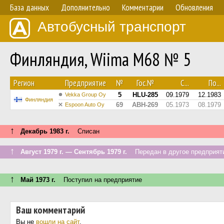
База данных
Дополнительно
Комментарии
Обновления
Автобусный транспорт
Финляндия, Wiima M68 № 5
Регион
Предприятие
№
Гос.№
С...
По...
5
HLU-285
09.1979
12.1983
Vekka Group Oy
Финляндия
69
ABH-269
05.1973
08.1979
Espoon Auto Oy
↑
Декабрь 1983 г.
Списан
↑
Август 1979 г. — Сентябрь 1979 г.
Передан в другое предприяти
↑
Май 1973 г.
Поступил на предприятие
Ваш комментарий
Вы не
вошли на сайт
.