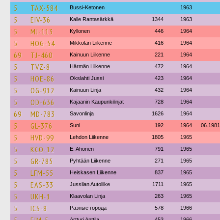
5
TAX-584
Bussi-Ketonen
1963
5
EIV-36
Kalle Rantasärkkä
1344
1963
5
MJ-113
Kyllonen
446
1964
5
HOG-54
Mikkolan Liikenne
416
1964
69
TJ-460
Kainuun Liikenne
221
1964
5
TVZ-8
Härmän Liikenne
472
1964
5
HOE-86
Okslahti Jussi
423
1964
5
OG-912
Kainuun Linja
432
1964
5
OD-636
Kajaanin Kaupunkilinjat
728
1964
69
MD-783
Savonlinja
1626
1964
5
GL-376
Suni
192
1964
06.1981
5
HVD-99
Lehdon Liikenne
1805
1965
5
KCO-12
E. Ahonen
791
1965
5
GR-785
Pyhtään Liikenne
271
1965
5
LFM-55
Heiskasen Liikenne
837
1965
5
EAS-33
Jussilan Autoliike
1711
1965
5
UKH-1
Klaavolan Linja
263
1965
5
ICS-8
Разные города
578
1966
Artturi Anttila
453
1966