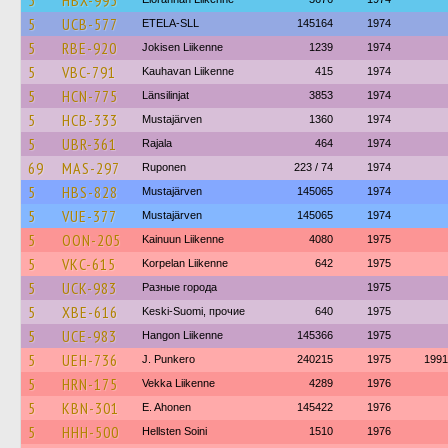
5
HBX-995
5
UCB-577
ETELA-SLL
145164
1974
5
RBE-920
Jokisen Liikenne
1239
1974
5
VBC-791
Kauhavan Liikenne
415
1974
5
HCN-775
Länsilinjat
3853
1974
5
HCB-333
Mustajärven
1360
1974
5
UBR-361
Rajala
464
1974
69
MAS-297
Ruponen
223 / 74
1974
5
HBS-828
Mustajärven
145065
1974
5
VUE-377
Mustajärven
145065
1974
5
OON-205
Kainuun Liikenne
4080
1975
5
VKC-615
Korpelan Liikenne
642
1975
5
UCK-983
Разные города
1975
5
XBE-616
Keski-Suomi, прочие
640
1975
5
UCE-983
Hangon Liikenne
145366
1975
5
UEH-736
J. Punkero
240215
1975
1991
5
HRN-175
Vekka Liikenne
4289
1976
5
KBN-301
E. Ahonen
145422
1976
5
HHH-500
Hellsten Soini
1510
1976