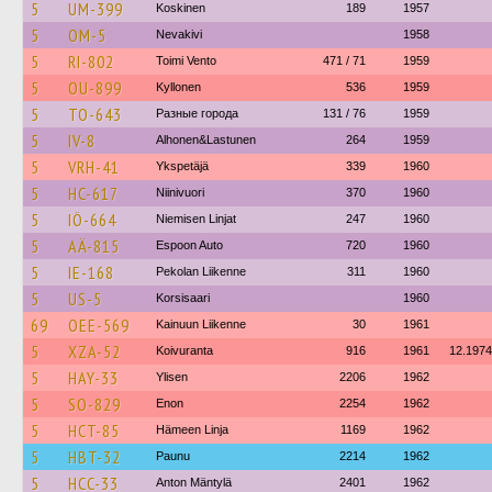
5
UM-399
Koskinen
189
1957
5
OM-5
Nevakivi
1958
5
RI-802
Toimi Vento
471 / 71
1959
5
OU-899
Kyllonen
536
1959
5
TO-643
Разные города
131 / 76
1959
5
IV-8
Alhonen&Lastunen
264
1959
5
VRH-41
Ykspetäjä
339
1960
5
HC-617
Niinivuori
370
1960
5
IÖ-664
Niemisen Linjat
247
1960
5
AÄ-815
Espoon Auto
720
1960
5
IE-168
Pekolan Liikenne
311
1960
5
US-5
Korsisaari
1960
69
OEE-569
Kainuun Liikenne
30
1961
5
XZA-52
Koivuranta
916
1961
12.1974
5
HAY-33
Ylisen
2206
1962
5
SO-829
Enon
2254
1962
5
HCT-85
Hämeen Linja
1169
1962
5
HBT-32
Paunu
2214
1962
5
HCC-33
Anton Mäntylä
2401
1962