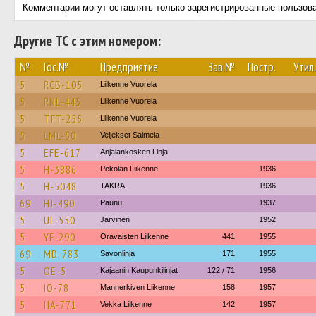
Комментарии могут оставлять только зарегистрированные пользов
Другие ТС с этим номером:
№
Гос.№
Предприятие
Зав.№
Постр.
Утил.
5
RCB-105
Liikenne Vuorela
5
RNL-445
Liikenne Vuorela
5
TFT-255
Liikenne Vuorela
5
LML-50
Veljekset Salmela
5
EFE-617
Anjalankosken Linja
5
H-3886
Pekolan Liikenne
1936
5
H-5048
TAKRA
1936
69
HJ-490
Paunu
1937
5
UL-550
Järvinen
1952
5
YF-290
Oravaisten Liikenne
441
1955
69
MD-783
Savonlinja
171
1955
5
OE-5
Kajaanin Kaupunkilinjat
122 / 71
1956
5
IO-78
Mannerkiven Liikenne
158
1957
5
HA-771
Vekka Liikenne
142
1957