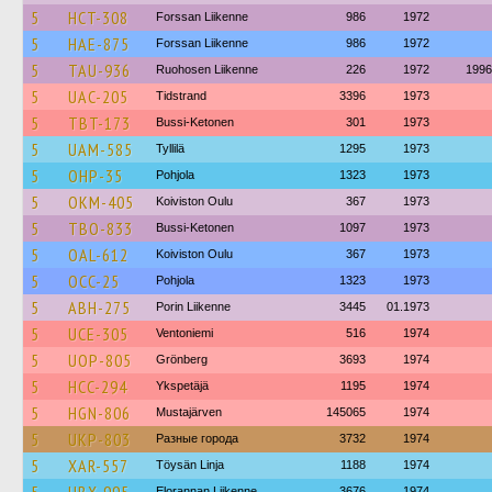
5
HCT-308
Forssan Liikenne
986
1972
5
HAE-875
Forssan Liikenne
986
1972
5
TAU-936
Ruohosen Liikenne
226
1972
1996
5
UAC-205
Tidstrand
3396
1973
5
TBT-173
Bussi-Ketonen
301
1973
5
UAM-585
Tyllilä
1295
1973
5
OHP-35
Pohjola
1323
1973
5
OKM-405
Koiviston Oulu
367
1973
5
TBO-833
Bussi-Ketonen
1097
1973
5
OAL-612
Koiviston Oulu
367
1973
5
OCC-25
Pohjola
1323
1973
5
ABH-275
Porin Liikenne
3445
01.1973
5
UCE-305
Ventoniemi
516
1974
5
UOP-805
Grönberg
3693
1974
5
HCC-294
Ykspetäjä
1195
1974
5
HGN-806
Mustajärven
145065
1974
5
UKP-803
Разные города
3732
1974
5
XAR-557
Töysän Linja
1188
1974
Elorannan Liikenne
3676
1974