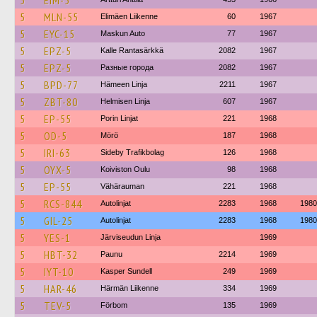
5
EIM-5
5
MLN-55
Elimäen Liikenne
60
1967
5
EYC-15
Maskun Auto
77
1967
5
EPZ-5
Kalle Rantasärkkä
2082
1967
5
EPZ-5
Разные города
2082
1967
5
BPD-77
Hämeen Linja
2211
1967
5
ZBT-80
Helmisen Linja
607
1967
5
EP-55
Porin Linjat
221
1968
5
OD-5
Mörö
187
1968
5
IRI-63
Sideby Trafikbolag
126
1968
5
OYX-5
Koiviston Oulu
98
1968
5
EP-55
Vähärauman
221
1968
5
RCS-844
Autolinjat
2283
1968
1980
5
GIL-25
Autolinjat
2283
1968
1980
5
YES-1
Järviseudun Linja
1969
5
HBT-32
Paunu
2214
1969
5
IYT-10
Kasper Sundell
249
1969
5
HAR-46
Härmän Liikenne
334
1969
5
TEV-5
Förbom
135
1969