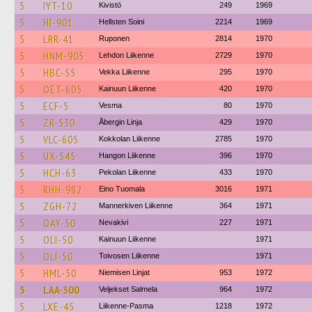
5
IYT-10
Kivistö
249
1969
5
HI-901
Hellsten Soini
2214
1969
5
LRR-41
Ruponen
2814
1970
5
HNM-905
Lehdon Liikenne
2729
1970
5
HBC-55
Vekka Liikenne
295
1970
5
OET-605
Kainuun Liikenne
420
1970
5
ECF-5
Vesma
80
1970
5
ZR-530
Åbergin Linja
429
1970
5
VLC-605
Kokkolan Liikenne
2785
1970
5
UX-545
Hangon Liikenne
396
1970
5
HCH-63
Pekolan Liikenne
433
1970
5
RHH-982
Eino Tuomala
3016
1971
5
ZGH-72
Mannerkiven Liikenne
364
1971
5
OAY-50
Nevakivi
227
1971
5
OLI-50
Kainuun Liikenne
1971
5
OLI-50
Toivosen Liikenne
1971
5
HML-50
Niemisen Linjat
953
1972
5
LAA-300
Veljekset Salmela
964
1972
5
LXE-45
Liikenne-Pasma
1218
1972