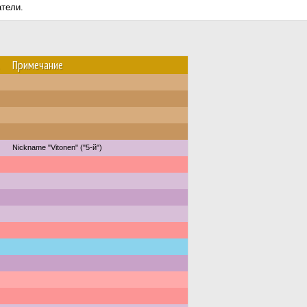
атели.
Примечание
Nickname "Vitonen" ("5-й")