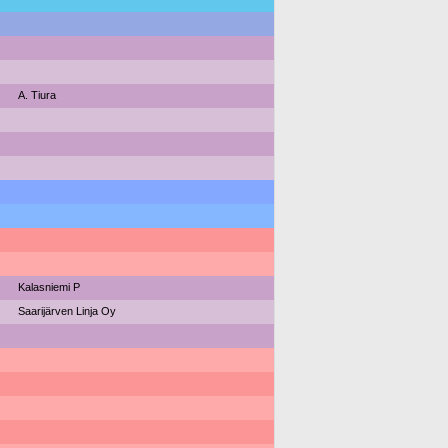
A. Tiura
Kalasniemi P
Saarijärven Linja Oy