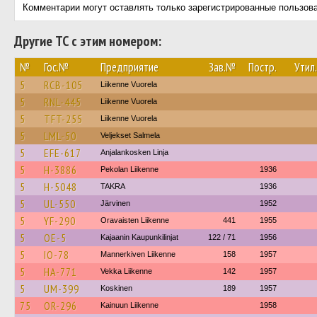
Комментарии могут оставлять только зарегистрированные пользов
Другие ТС с этим номером:
№
Гос.№
Предприятие
Зав.№
Постр.
Утил.
5
RCB-105
Liikenne Vuorela
5
RNL-445
Liikenne Vuorela
5
TFT-255
Liikenne Vuorela
5
LML-50
Veljekset Salmela
5
EFE-617
Anjalankosken Linja
5
H-3886
Pekolan Liikenne
1936
5
H-5048
TAKRA
1936
5
UL-550
Järvinen
1952
5
YF-290
Oravaisten Liikenne
441
1955
5
OE-5
Kajaanin Kaupunkilinjat
122 / 71
1956
5
IO-78
Mannerkiven Liikenne
158
1957
5
HA-771
Vekka Liikenne
142
1957
5
UM-399
Koskinen
189
1957
75
OR-296
Kainuun Liikenne
1958