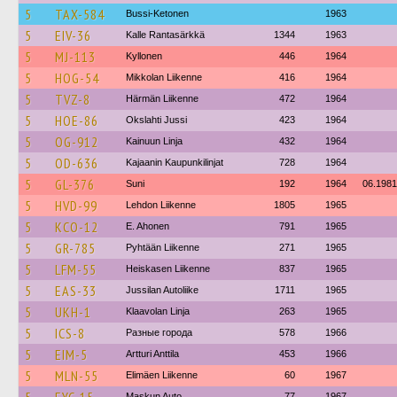
5
TAX-584
Bussi-Ketonen
1963
5
EIV-36
Kalle Rantasärkkä
1344
1963
5
MJ-113
Kyllonen
446
1964
5
HOG-54
Mikkolan Liikenne
416
1964
5
TVZ-8
Härmän Liikenne
472
1964
5
HOE-86
Okslahti Jussi
423
1964
5
OG-912
Kainuun Linja
432
1964
5
OD-636
Kajaanin Kaupunkilinjat
728
1964
5
GL-376
Suni
192
1964
06.1981
5
HVD-99
Lehdon Liikenne
1805
1965
5
KCO-12
E. Ahonen
791
1965
5
GR-785
Pyhtään Liikenne
271
1965
5
LFM-55
Heiskasen Liikenne
837
1965
5
EAS-33
Jussilan Autoliike
1711
1965
5
UKH-1
Klaavolan Linja
263
1965
5
ICS-8
Разные города
578
1966
5
EIM-5
Artturi Anttila
453
1966
5
MLN-55
Elimäen Liikenne
60
1967
Maskun Auto
77
1967