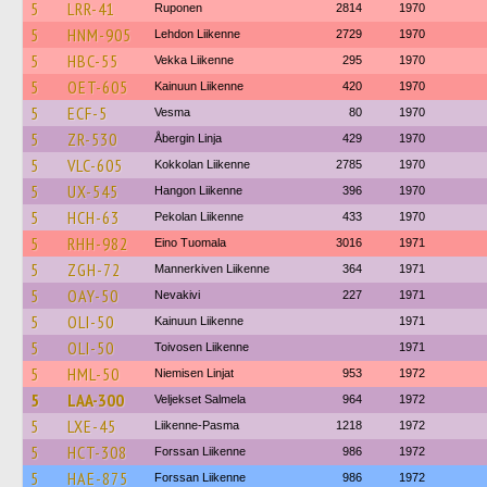
5
LRR-41
Ruponen
2814
1970
5
HNM-905
Lehdon Liikenne
2729
1970
5
HBC-55
Vekka Liikenne
295
1970
5
OET-605
Kainuun Liikenne
420
1970
5
ECF-5
Vesma
80
1970
5
ZR-530
Åbergin Linja
429
1970
5
VLC-605
Kokkolan Liikenne
2785
1970
5
UX-545
Hangon Liikenne
396
1970
5
HCH-63
Pekolan Liikenne
433
1970
5
RHH-982
Eino Tuomala
3016
1971
5
ZGH-72
Mannerkiven Liikenne
364
1971
5
OAY-50
Nevakivi
227
1971
5
OLI-50
Kainuun Liikenne
1971
5
OLI-50
Toivosen Liikenne
1971
5
HML-50
Niemisen Linjat
953
1972
5
LAA-300
Veljekset Salmela
964
1972
5
LXE-45
Liikenne-Pasma
1218
1972
5
HCT-308
Forssan Liikenne
986
1972
5
HAE-875
Forssan Liikenne
986
1972