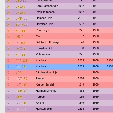
5
EYC-15
5
EPZ-5
Kalle Rantasärkkä
2082
1967
5
EPZ-5
Разные города
2082
1967
5
BPD-77
Hämeen Linja
2211
1967
5
ZBT-80
Helmisen Linja
607
1967
5
EP-55
Porin Linjat
221
1968
5
OD-5
Mörö
187
1968
5
IRI-63
Sideby Trafikbolag
126
1968
5
OYX-5
Koiviston Oulu
98
1968
5
EP-55
Vähärauman
221
1968
5
RCS-844
Autolinjat
2283
1968
1980
5
GIL-25
Autolinjat
2283
1968
1980
5
YES-1
Järviseudun Linja
1969
5
HBT-32
Paunu
2214
1969
5
IYT-10
Kasper Sundell
249
1969
5
HAR-46
Härmän Liikenne
334
1969
5
TEV-5
Förbom
135
1969
5
IYT-10
Kivistö
249
1969
5
HI-901
Hellsten Soini
2214
1969