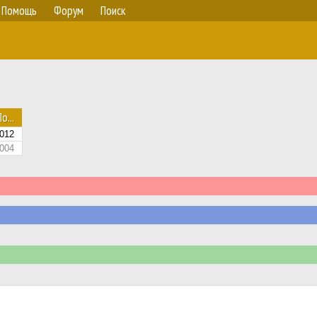
Помощь
Форум
Поиск
о...
012
2004