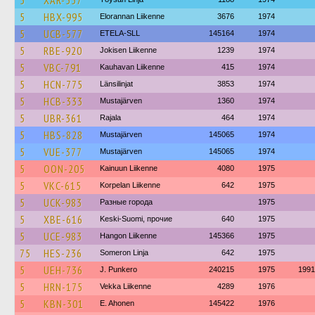
5
XAR-557
5
HBX-995
Elorannan Liikenne
3676
1974
5
UCB-577
ETELA-SLL
145164
1974
5
RBE-920
Jokisen Liikenne
1239
1974
5
VBC-791
Kauhavan Liikenne
415
1974
5
HCN-775
Länsilinjat
3853
1974
5
HCB-333
Mustajärven
1360
1974
5
UBR-361
Rajala
464
1974
5
HBS-828
Mustajärven
145065
1974
5
VUE-377
Mustajärven
145065
1974
5
OON-205
Kainuun Liikenne
4080
1975
5
VKC-615
Korpelan Liikenne
642
1975
5
UCK-983
Разные города
1975
5
XBE-616
Keski-Suomi, прочие
640
1975
5
UCE-983
Hangon Liikenne
145366
1975
75
HES-236
Someron Linja
642
1975
5
UEH-736
J. Punkero
240215
1975
1991
5
HRN-175
Vekka Liikenne
4289
1976
5
KBN-301
E. Ahonen
145422
1976