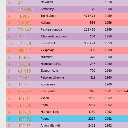
5
OM-5
Nevakivi
1958
75
MM-180
Savonlinja
170
1958
5
RI-802
Toimi Vento
471 / 71
1959
5
OU-899
Kyllonen
536
1959
5
TO-643
Разные города
131 / 76
1959
5
IV-8
Alhonen&Lastunen
264
1959
75
TA-129
Koiviston L
306 / 71
1959
5
VRH-41
Ykspetäjä
339
1960
5
HC-617
Niinivuori
370
1960
5
IÖ-664
Niemisen Linjat
247
1960
5
AÄ-815
Espoon Auto
720
1960
5
IE-168
Pekolan Liikenne
311
1960
5
US-5
Korsisaari
1960
5
XZA-52
Koivuranta
916
1961
12.1974
5
HAY-33
Ylisen
2206
1962
5
SO-829
Enon
2254
1962
5
HCT-85
Hämeen Linja
1169
1962
5
HBT-32
Paunu
2214
1962
5
HCC-33
Anton Mäntylä
2401
1962