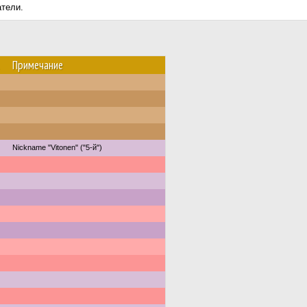
атели.
Примечание
Nickname "Vitonen" ("5-й")