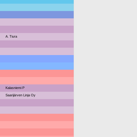
A. Tiura
Kalasniemi P
Saarijärven Linja Oy