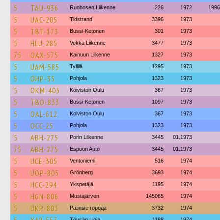
5
TAU-936
Ruohosen Liikenne
226
1972
1996
5
UAC-205
Tidstrand
3396
1973
5
TBT-173
Bussi-Ketonen
301
1973
5
HLU-285
Vekka Liikenne
3477
1973
75
OAX-575
Kainuun Liikenne
1327
1973
5
UAM-585
Tyllilä
1295
1973
5
OHP-35
Pohjola
1323
1973
5
OKM-405
Koiviston Oulu
367
1973
5
TBO-833
Bussi-Ketonen
1097
1973
5
OAL-612
Koiviston Oulu
367
1973
5
OCC-25
Pohjola
1323
1973
5
ABH-275
Porin Liikenne
3445
01.1973
75
ABH-275
Espoon Auto
3445
01.1973
5
UCE-305
Ventoniemi
516
1974
5
UOP-805
Grönberg
3693
1974
5
HCC-294
Ykspetäjä
1195
1974
5
HGN-806
Mustajärven
145065
1974
5
UKP-803
Разные города
3732
1974
Töysän Linja
1188
1974