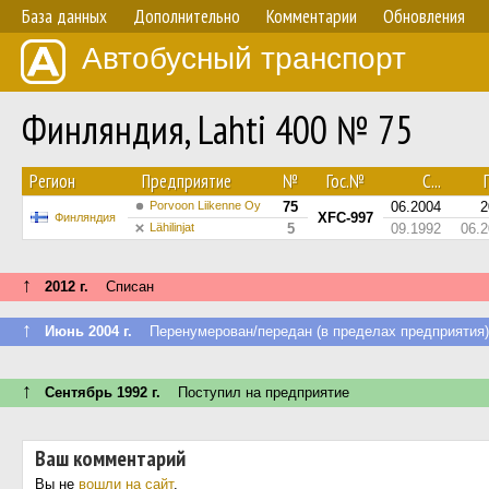
База данных
Дополнительно
Комментарии
Обновления
Автобусный транспорт
Финляндия, Lahti 400 № 75
Регион
Предприятие
№
Гос.№
С...
П
Porvoon Liikenne Oy
75
06.2004
2
XFC-997
Финляндия
Lähilinjat
5
09.1992
06.
↑
2012 г.
Списан
↑
Июнь 2004 г.
Перенумерован/передан (в пределах предприятия)
↑
Сентябрь 1992 г.
Поступил на предприятие
Ваш комментарий
Вы не
вошли на сайт
.