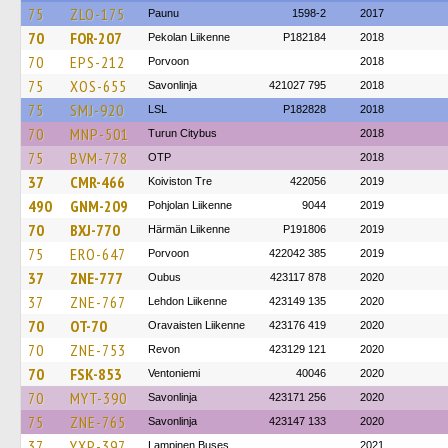
75
ZLO-175
Paunu
1598-2
2017
70
FOR-207
Pekolan Liikenne
P182184
2018
70
EPS-212
Porvoon
2018
75
XOS-655
Savonlinja
421027 795
2018
75
SMJ-920
LSL
P182828
2018
70
MNP-501
Turun Citybus
2018
75
BVM-778
OTP
2018
37
CMR-466
Koiviston Tre
422056
2019
490
GNM-209
Pohjolan Liikenne
9044
2019
70
BXJ-770
Härmän Liikenne
P191806
2019
75
ERO-647
Porvoon
422042 385
2019
37
ZNE-777
Oubus
423117 878
2020
37
ZNE-767
Lehdon Liikenne
423149 135
2020
70
OT-70
Oravaisten Liikenne
423176 419
2020
70
ZNE-753
Revon
423129 121
2020
70
FSK-853
Ventoniemi
40046
2020
70
MYT-390
Savonlinja
423171 256
2020
75
ZNE-765
Savonlinja
423147 133
2020
37
YXP-397
Lampinen Buses
2021