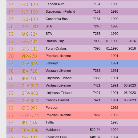
37
SJO-120
Espoon Auto
7151
1990
37
SJO-120
Stagecoach Finland
7151
1990
37
SJO-120
Concordia Bus
7151
1990
70
OSS-981
STA
7248
1990
75
JAG-224
STA
7253
1990
75
BFB-111
Raision Linja
7095
01.1990
2016
75
BFB-111
Turun Citybus
7095
01.1990
2016
70
VIP-870
Pekolan Liikenne
1991
37
OFV-975
Lähilinjat
1991
70
JBA-710
Vantaan Liikenne
7383
1991
70
JBA-710
Linjebuss Finland
7383
1991
75
OFV-900
Vantaan Liikenne
7421
1991
06.2023
75
OFV-900
Linjebuss Finland
7421
1991
06.2023
75
OFV-900
Connex Finland
7421
1991
06.2023
75
XFC-997
Porvoon
1992
75
KTG-775
Pekolan Liikenne
7482
1992
37
JBC-146
Tyllilä
1993
70
RGA-206
Makkonen
522-94
1994
75
XFY-143
Koiviston Oulu
148187
1994