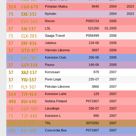
314
CGH-670
Pohjolan Matka
9945
2004
2023
75
EXE-352
Nyholm
2004
2023
37
RSH-360
Revon
P050724
2005
37
SAI-137
LSL
521260
01.2005
75
CLX-385
Saaga Travel
P056499
2006
37
ERF-836
Jalobus
134-06
2006
37
OTO-477
Härmän Liikenne
3697
2006
75
GHI-785
Koiviston Oulu
206-06
2006
37
GGY-358
Paunu
146-06
2006
37
XAZ-137
Korsisaari
878
2007
37
YIU-337
Porin Linjat
235-07
2007
37
FLY-307
Pekolan Liikenne
3866
2007
314
TJY-414
Koiviston Lahti
129
2007
490
BUI-690
Nobina Finland
P071807
2007
70
CGP-585
Länsilinjat
336-07
2007
75
TJY-449
Koiviston L
895
2007
314
ILE-601
TKL
S070282
2007
490
BUI-690
Concordia Bus
P071807
2007