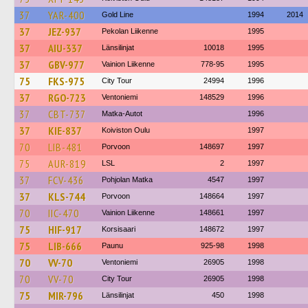
37
YAR-400
Gold Line
1994
2014
37
JEZ-937
Pekolan Liikenne
1995
37
AIU-337
Länsilinjat
10018
1995
37
GBV-977
Vainion Liikenne
778-95
1995
75
FKS-975
City Tour
24994
1996
37
RGO-723
Ventoniemi
148529
1996
37
CBT-737
Matka-Autot
1996
37
KIE-837
Koiviston Oulu
1997
70
LIB-481
Porvoon
148697
1997
75
AUR-819
LSL
2
1997
37
FCV-436
Pohjolan Matka
4547
1997
37
KLS-744
Porvoon
148664
1997
70
IIC-470
Vainion Liikenne
148661
1997
75
HIF-917
Korsisaari
148672
1997
75
LIB-666
Paunu
925-98
1998
70
VV-70
Ventoniemi
26905
1998
70
VV-70
City Tour
26905
1998
75
MIR-796
Länsilinjat
450
1998