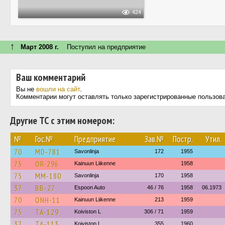
424
↑
Март 2008 г.
Поступил на предприятие
Ваш комментарий
Вы не
вошли на сайт
.
Комментарии могут оставлять только зарегистрированные пользов
Другие ТС с этим номером:
№
Гос.№
Предприятие
Зав.№
Постр.
Утил.
70
MD-781
Savonlinja
172
1955
75
OR-296
Kainuun Liikenne
1958
75
MM-180
Savonlinja
170
1958
37
BB-27
Espoon Auto
46 / 76
1958
06.1973
70
ONH-11
Kainuun Liikenne
213
1959
75
TA-129
Koiviston L
306 / 71
1959
37
TA-113
Koiviston L
355
1960