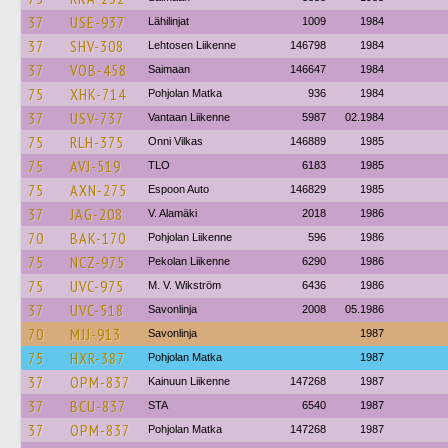
37
USE-937
Lähilinjat
1009
1984
37
SHV-308
Lehtosen Liikenne
146798
1984
37
VOB-458
Saimaan
146647
1984
75
XHK-714
Pohjolan Matka
936
1984
37
USV-737
Vantaan Liikenne
5987
02.1984
75
RLH-375
Onni Vilkas
146889
1985
75
AVJ-519
TLO
6183
1985
75
AXN-275
Espoon Auto
146829
1985
37
JAG-208
V. Alamäki
2018
1986
70
BAK-170
Pohjolan Liikenne
596
1986
75
NCZ-975
Pekolan Liikenne
6290
1986
75
UVC-975
M. V. Wikström
6436
1986
37
UVC-518
Savonlinja
2008
05.1986
70
MJJ-913
Savonlinja
1987
75
HXR-387
Pohjolan Matka
1987
37
OPM-837
Kainuun Liikenne
147268
1987
37
BCU-837
STA
6540
1987
37
OPM-837
Pohjolan Matka
147268
1987