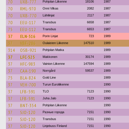
70
UXB-777
Pohjolan Liikenne
18106
1987
70
RML-970
Onni Vilkas
2082
1987
70
UXB-770
Lähilinjat
2117
1987
70
EEU-117
Transbus
6658
1987
75
EEU-112
Transbus
6653
1987
37
ELN-516
Porin Linjat
723
1989
37
VBF-286
Oulaisten Liikenne
147510
1989
314
OSB-921
Pohjolan Matka
1989
37
LFC-525
Makkonen
30174
1989
37
HFC-983
Vainion Liikenne
147594
1989
37
CAA-190
Norrgård
59537
1989
75
BLA-824
Gold Line
1989
37
VEH-700
Turun Euroliikenne
1990
37
LFB-591
TLO
7123
1990
37
LFB-591
Juha Jalo
7123
1990
37
BNT-354
Pohjolan Liikenne
1990
37
SJO-120
Разные города
7151
1990
37
SJO-120
Transbus
7151
1990
37
SJO-120
Linjebuss Finland
7151
1990