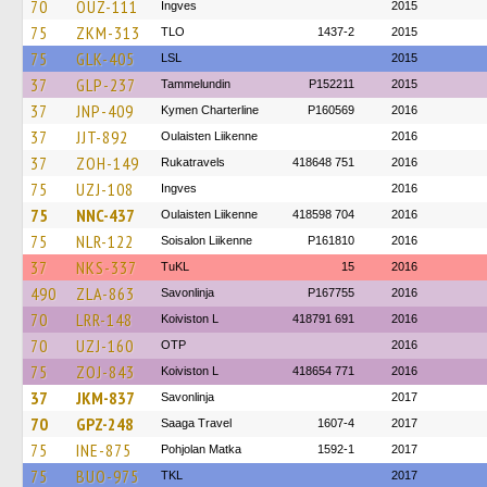
70
OUZ-111
Ingves
2015
75
ZKM-313
TLO
1437-2
2015
75
GLK-405
LSL
2015
37
GLP-237
Tammelundin
P152211
2015
37
JNP-409
Kymen Charterline
P160569
2016
37
JJT-892
Oulaisten Liikenne
2016
37
ZOH-149
Rukatravels
418648 751
2016
75
UZJ-108
Ingves
2016
75
NNC-437
Oulaisten Liikenne
418598 704
2016
75
NLR-122
Soisalon Liikenne
P161810
2016
37
NKS-337
TuKL
15
2016
490
ZLA-863
Savonlinja
P167755
2016
70
LRR-148
Koiviston L
418791 691
2016
70
UZJ-160
OTP
2016
75
ZOJ-843
Koiviston L
418654 771
2016
37
JKM-837
Savonlinja
2017
70
GPZ-248
Saaga Travel
1607-4
2017
75
INE-875
Pohjolan Matka
1592-1
2017
75
BUO-975
TKL
2017