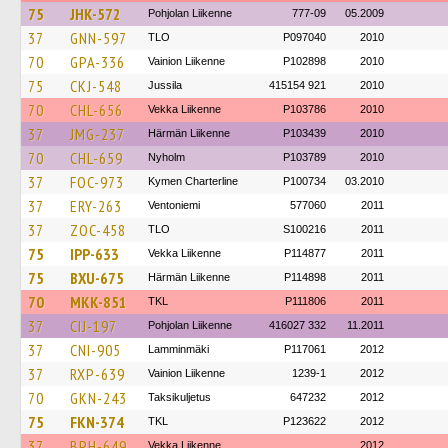
75
JHK-572
Pohjolan Liikenne
777-09
05.2009
37
GNN-597
TLO
P097040
2010
70
GPA-336
Vainion Liikenne
P102898
2010
75
CKJ-548
Jussila
415154 921
2010
70
CHL-656
Vekka Liikenne
P103786
2010
37
JMG-237
Härmän Liikenne
P103439
2010
70
CHL-659
Nyholm
P103789
2010
37
FOC-973
Kymen Charterline
P100734
03.2010
37
ERY-263
Ventoniemi
577060
2011
37
ZOC-458
TLO
S100216
2011
75
IPP-633
Vekka Liikenne
P114877
2011
75
BXU-675
Härmän Liikenne
P114898
2011
70
MKK-851
TKL
P111806
2011
37
CIJ-197
Pohjolan Liikenne
416027 332
11.2011
37
CNI-905
Lamminmäki
P117061
2012
37
RXP-639
Vainion Liikenne
1239-1
2012
70
GKN-243
Taksikuljetus
647232
2012
75
FKN-374
TKL
P123622
2012
37
BPH-649
Vekka Liikenne
2012