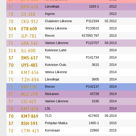
37
BPH-658
Länsilinjat
1183-1
2012
70
CIJ-268
Ingves
2012
70
CKU-952
Oulaisten Liikenne
P112164
02.2012
314
ETR-609
Vekka Liikenne
P133615
2013
37
JLP-781
Revon
417093 797
2013
75
GPA-342
Vainion Liikenne
P122707
04.2013
314
ILL-600
Koiviston Lahti
2014
37
EMS-637
TKL
P141734
2014
70
UYS-483
Koiviston Oulu
3615
2014
70
KMT-656
Vekka Liikenne
2014
75
TZH-894
Länsilinjat
3605
2014
75
BRV-198
Revon
P142137
2014
37
MLZ-259
Niskanen
43728
2014
37
CJC-423
Vainion Liikenne
3195
2014
70
KMT-656
LSL
2014
70
KMT-869
TLO
417403
06.2014
37
RSH-395
Pohjolan Matka
1465-1
2015
70
CTM-425
Korsisaari
22860
2015