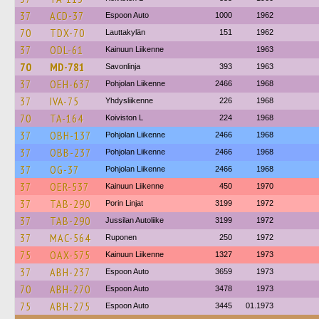
37
ACD-37
Espoon Auto
1000
1962
70
TDX-70
Lauttakylän
151
1962
37
ODL-61
Kainuun Liikenne
1963
70
MD-781
Savonlinja
393
1963
37
OEH-637
Pohjolan Liikenne
2466
1968
37
IVA-75
Yhdysliikenne
226
1968
70
TA-164
Koiviston L
224
1968
37
OBH-137
Pohjolan Liikenne
2466
1968
37
OBB-237
Pohjolan Liikenne
2466
1968
37
OG-37
Pohjolan Liikenne
2466
1968
37
OER-537
Kainuun Liikenne
450
1970
37
TAB-290
Porin Linjat
3199
1972
37
TAB-290
Jussilan Autoliike
3199
1972
37
MAC-564
Ruponen
250
1972
75
OAX-575
Kainuun Liikenne
1327
1973
37
ABH-237
Espoon Auto
3659
1973
70
ABH-270
Espoon Auto
3478
1973
75
ABH-275
Espoon Auto
3445
01.1973