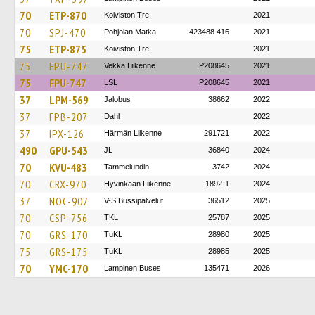
70
ETP-870
Koiviston Tre
2021
70
SPJ-470
Pohjolan Matka
423488 416
2021
75
ETP-875
Koiviston Tre
2021
75
FPU-747
Vekka Liikenne
P208645
2021
75
FPU-747
LSL
P208645
2021
37
LPM-569
Jalobus
38662
2022
37
FPB-207
Dahl
2022
37
IPX-126
Härmän Liikenne
291721
2022
490
GPU-543
JL
36840
2024
70
KVU-483
Tammelundin
3742
2024
70
CRX-970
Hyvinkään Liikenne
1892-1
2024
37
NOC-907
V-S Bussipalvelut
36512
2025
70
CSP-756
TKL
25787
2025
70
GRS-170
TuKL
28980
2025
75
GRS-175
TuKL
28985
2025
70
YMC-170
Lampinen Buses
135471
2026