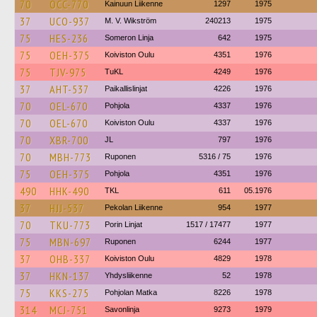
70
OCC-770
Kainuun Liikenne
1297
1975
37
UCO-937
M. V. Wikström
240213
1975
75
HES-236
Someron Linja
642
1975
75
OEH-375
Koiviston Oulu
4351
1976
75
TJV-975
TuKL
4249
1976
37
AHT-537
Paikallislinjat
4226
1976
70
OEL-670
Pohjola
4337
1976
70
OEL-670
Koiviston Oulu
4337
1976
70
XBR-700
JL
797
1976
70
MBH-773
Ruponen
5316 / 75
1976
75
OEH-375
Pohjola
4351
1976
490
HHK-490
TKL
611
05.1976
37
HJJ-537
Pekolan Liikenne
954
1977
70
TKU-773
Porin Linjat
1517 / 17477
1977
75
MBN-697
Ruponen
6244
1977
37
OHB-337
Koiviston Oulu
4829
1978
37
HKN-137
Yhdysliikenne
52
1978
75
KKS-275
Pohjolan Matka
8226
1978
314
MCJ-751
Savonlinja
9273
1979