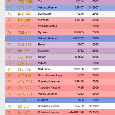
70
TZH-900
TKL
70184
2007
75
GGY-302
Vekka Liikenne
258-07
04.2007
75
NLC-586
Korsisaari
4146
2008
37
FIY-208
Porvoon
549-08
2008
70
YGY-470
Pohjolan Matka
2008
75
YLB-845
Nyholm
S080005
2008
75
CLV-753
Vekka Liikenne
P082702
2008
37
BVR-157
Revon
4087
2008
70
IRF-770
Kosonen
3752
2008
70
KSU-844
Revon
413653
2008
75
ERG-673
Ingves
2008
37
CLV-756
Niskanen
P090196
2009
37
ATY-528
Savo-Karjalan Linja
8702
2009
37
ATY-524
Soisalon Liikenne
698-09
2009
490
CHJ-535
Transdev Finland
7435
2009
70
GOA-891
Vekka Liikenne
4253
2009
37
FOM-253
Kuopion
6805
2009
70
RJI-237
Soisalon Liikenne
564-09
02.2009
70
JHK-571
Pohjolan Liikenne
414481 776
05.2009