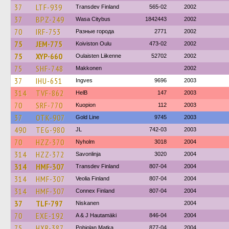
37
LTF-939
Transdev Finland
565-02
2002
37
BPZ-249
Wasa Citybus
1842443
2002
70
IRF-753
Разные города
2771
2002
75
JEM-775
Koiviston Oulu
473-02
2002
75
XYP-660
Oulaisten Liikenne
52702
2002
75
SHF-748
Makkonen
2002
37
IHU-651
Ingves
9696
2003
314
TVF-862
HelB
147
2003
70
SRF-770
Kuopion
112
2003
37
OTK-907
Gold Line
9745
2003
490
TEG-980
JL
742-03
2003
70
HZZ-370
Nyholm
3018
2004
314
HZZ-372
Savonlinja
3020
2004
314
HMF-307
Transdev Finland
807-04
2004
314
HMF-307
Veolia Finland
807-04
2004
314
HMF-307
Connex Finland
807-04
2004
37
TLF-797
Niskanen
2004
70
EXE-192
A & J Hautamäki
846-04
2004
75
HXR-387
Pohjolan Matka
877-04
2004