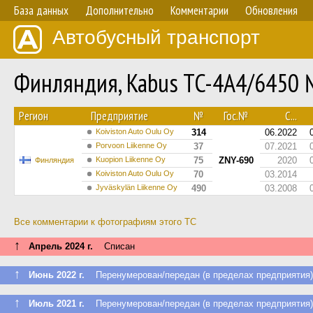
База данных
Дополнительно
Комментарии
Обновления
Автобусный транспорт
Финляндия, Kabus TC-4A4/6450
Регион
Предприятие
№
Гос.№
С...
Koiviston Auto Oulu Oy
314
06.2022
Porvoon Liikenne Oy
37
07.2021
Kuopion Liikenne Oy
75
ZNY-690
2020
Финляндия
Koiviston Auto Oulu Oy
70
03.2014
Jyväskylän Liikenne Oy
490
03.2008
Все комментарии к фотографиям этого ТС
↑
Апрель 2024 г.
Списан
↑
Июнь 2022 г.
Перенумерован/передан (в пределах предприятия)
↑
Июль 2021 г.
Перенумерован/передан (в пределах предприятия)