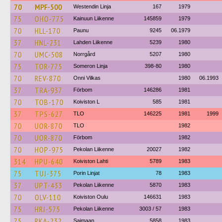
70
MPF-500
Westendin Linja
167
1979
75
OHO-775
Kainuun Liikenne
145859
1979
70
HLL-170
Paunu
9245
06.1979
37
HNL-231
Lahden Liikenne
5239
1980
70
UMC-508
Norrgård
5207
1980
75
TOR-775
Someron Linja
398-80
1980
70
REV-870
Onni Vilkas
1980
06.1993
37
TRA-937
Förbom
146286
1981
70
TOB-170
Koiviston L
585
1981
37
TPS-627
TLO
146225
1981
1999
70
UOR-870
TLO
1982
70
UOR-870
Förbom
1982
70
HOP-975
Pekolan Liikenne
20027
1982
314
HPU-640
Koiviston Lahti
5789
1983
75
TUJ-375
Porin Linjat
78
1983
37
UPT-433
Pekolan Liikenne
5870
1983
70
OLV-110
Koiviston Oulu
146631
1983
75
HRJ-575
Pekolan Liikenne
3003 / 57
1983
75
RKA-232
Saimaan
5858
1983