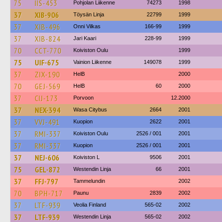
75
IIS-453
Pohjolan Liikenne
74273
1998
37
XIB-906
Töysän Linja
22799
1999
37
XIB-496
Onni Vilkas
166-99
1999
37
XIB-824
Jari Kaari
228-99
1999
70
CCT-770
Koiviston Oulu
1999
75
UIF-675
Vainion Liikenne
149078
1999
37
ZIX-190
HelB
2000
70
GEJ-569
HelB
60
2000
37
CIJ-173
Porvoon
12.2000
37
NEX-394
Wasa Citybus
2664
2001
37
VVJ-491
Kuopion
2622
2001
37
RMI-337
Koiviston Oulu
2526 / 001
2001
37
RMI-337
Kuopion
2526 / 001
2001
37
NEJ-606
Koiviston L
9506
2001
75
GEL-872
Westendin Linja
66
2001
37
FFJ-797
Tammelundin
2002
70
BPH-717
Paunu
2839
2002
37
LTF-939
Veolia Finland
565-02
2002
37
LTF-939
Westendin Linja
565-02
2002