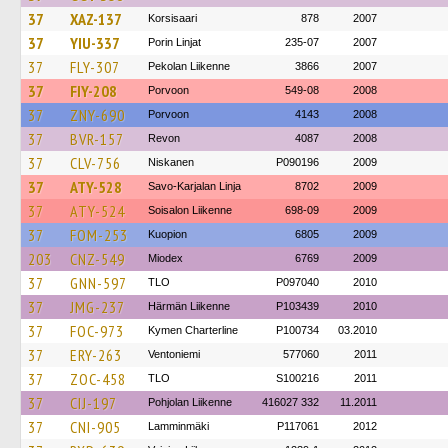
37
XAZ-137
Korsisaari
878
2007
37
YIU-337
Porin Linjat
235-07
2007
37
FLY-307
Pekolan Liikenne
3866
2007
37
FIY-208
Porvoon
549-08
2008
37
ZNY-690
Porvoon
4143
2008
37
BVR-157
Revon
4087
2008
37
CLV-756
Niskanen
P090196
2009
37
ATY-528
Savo-Karjalan Linja
8702
2009
37
ATY-524
Soisalon Liikenne
698-09
2009
37
FOM-253
Kuopion
6805
2009
203
CNZ-549
Miodex
6769
2009
37
GNN-597
TLO
P097040
2010
37
JMG-237
Härmän Liikenne
P103439
2010
37
FOC-973
Kymen Charterline
P100734
03.2010
37
ERY-263
Ventoniemi
577060
2011
37
ZOC-458
TLO
S100216
2011
37
CIJ-197
Pohjolan Liikenne
416027 332
11.2011
37
CNI-905
Lamminmäki
P117061
2012