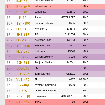
37
RXP-639
Vainion Liikenne
1239-1
2012
37
BPH-649
Vekka Liikenne
2012
37
BPH-658
Länsilinjat
1183-1
2012
37
JLP-781
Revon
417093 797
2013
203
TZH-880
Pohjolan Liikenne
3595
2014
203
FLN-162
Koiviston L
1383-3
2014
37
EMS-637
TKL
P141734
2014
203
FLN-162
Koiviston Lahti
1383-3
2014
203
TZH-846
Koiviston Lahti
3531
2014
37
MLZ-259
Niskanen
43728
2014
37
CJC-423
Vainion Liikenne
3195
2014
37
RSH-395
Pohjolan Matka
1465-1
2015
203
CKE-635
LSL
2015
37
GLP-237
Tammelundin
P152211
2015
596
VXT-479
JL
4637
07.2015
37
JNP-409
Kymen Charterline
P160569
2016
37
JJT-892
Oulaisten Liikenne
2016
37
ZOH-149
Rukatravels
418648 751
2016
37
NKS-337
TuKL
15
2016