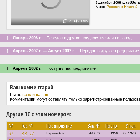
6 декабря 2008 г., суббота
Автор:
Роговиков Николай
2
1305
↑
Январь 2008 г.
Передан в другое предприятие или на завод
↑
Апрель 2007 г. — Август 2007 г.
Передан в другое предприятие 
↑
Апрель 2002 г.
Поступил на предприятие
Ваш комментарий
Вы не
вошли на сайт
.
Комментарии могут оставлять только зарегистрированные пользов
Другие ТС с этим номером:
№
Гос.№
Предприятие
Зав.№
Постр.
Утил.
37
BB-27
Espoon Auto
46 / 76
1958
06.1973