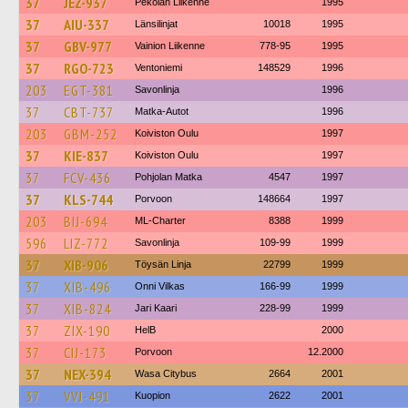
37
JEZ-937
Pekolan Liikenne
1995
37
AIU-337
Länsilinjat
10018
1995
37
GBV-977
Vainion Liikenne
778-95
1995
37
RGO-723
Ventoniemi
148529
1996
203
EGT-381
Savonlinja
1996
37
CBT-737
Matka-Autot
1996
203
GBM-252
Koiviston Oulu
1997
37
KIE-837
Koiviston Oulu
1997
37
FCV-436
Pohjolan Matka
4547
1997
37
KLS-744
Porvoon
148664
1997
203
BIJ-694
ML-Charter
8388
1999
596
LIZ-772
Savonlinja
109-99
1999
37
XIB-906
Töysän Linja
22799
1999
37
XIB-496
Onni Vilkas
166-99
1999
37
XIB-824
Jari Kaari
228-99
1999
37
ZIX-190
HelB
2000
37
CIJ-173
Porvoon
12.2000
37
NEX-394
Wasa Citybus
2664
2001
37
VVJ-491
Kuopion
2622
2001