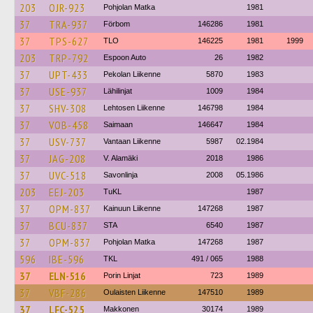
203
OJR-923
Pohjolan Matka
1981
37
TRA-937
Förbom
146286
1981
37
TPS-627
TLO
146225
1981
1999
203
TRP-792
Espoon Auto
26
1982
37
UPT-433
Pekolan Liikenne
5870
1983
37
USE-937
Lähilinjat
1009
1984
37
SHV-308
Lehtosen Liikenne
146798
1984
37
VOB-458
Saimaan
146647
1984
37
USV-737
Vantaan Liikenne
5987
02.1984
37
JAG-208
V. Alamäki
2018
1986
37
UVC-518
Savonlinja
2008
05.1986
203
EEJ-203
TuKL
1987
37
OPM-837
Kainuun Liikenne
147268
1987
37
BCU-837
STA
6540
1987
37
OPM-837
Pohjolan Matka
147268
1987
596
IBE-596
TKL
491 / 065
1988
37
ELN-516
Porin Linjat
723
1989
37
VBF-286
Oulaisten Liikenne
147510
1989
37
LFC-525
Makkonen
30174
1989