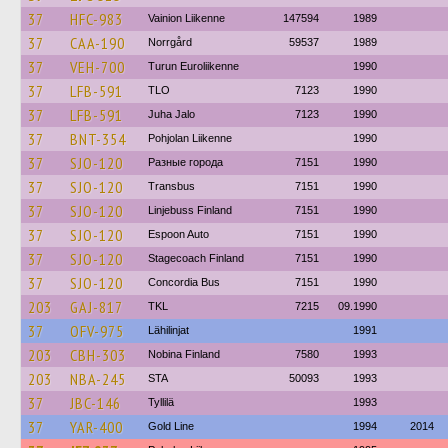
37
HFC-983
Vainion Liikenne
147594
1989
37
CAA-190
Norrgård
59537
1989
37
VEH-700
Turun Euroliikenne
1990
37
LFB-591
TLO
7123
1990
37
LFB-591
Juha Jalo
7123
1990
37
BNT-354
Pohjolan Liikenne
1990
37
SJO-120
Разные города
7151
1990
37
SJO-120
Transbus
7151
1990
37
SJO-120
Linjebuss Finland
7151
1990
37
SJO-120
Espoon Auto
7151
1990
37
SJO-120
Stagecoach Finland
7151
1990
37
SJO-120
Concordia Bus
7151
1990
203
GAJ-817
TKL
7215
09.1990
37
OFV-975
Lähilinjat
1991
203
CBH-303
Nobina Finland
7580
1993
203
NBA-245
STA
50093
1993
37
JBC-146
Tyllilä
1993
37
YAR-400
Gold Line
1994
2014