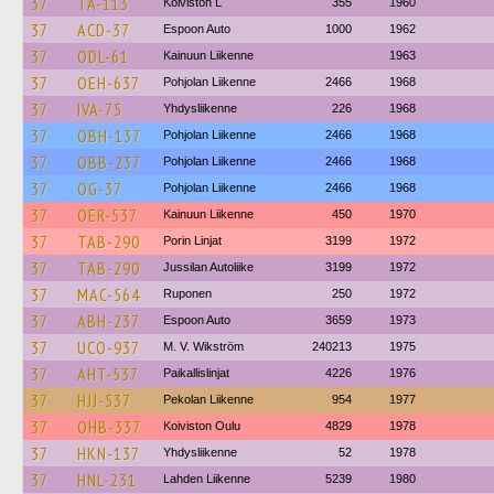
37
TA-113
Koiviston L
355
1960
37
ACD-37
Espoon Auto
1000
1962
37
ODL-61
Kainuun Liikenne
1963
37
OEH-637
Pohjolan Liikenne
2466
1968
37
IVA-75
Yhdysliikenne
226
1968
37
OBH-137
Pohjolan Liikenne
2466
1968
37
OBB-237
Pohjolan Liikenne
2466
1968
37
OG-37
Pohjolan Liikenne
2466
1968
37
OER-537
Kainuun Liikenne
450
1970
37
TAB-290
Porin Linjat
3199
1972
37
TAB-290
Jussilan Autoliike
3199
1972
37
MAC-564
Ruponen
250
1972
37
ABH-237
Espoon Auto
3659
1973
37
UCO-937
M. V. Wikström
240213
1975
37
AHT-537
Paikallislinjat
4226
1976
37
HJJ-537
Pekolan Liikenne
954
1977
37
OHB-337
Koiviston Oulu
4829
1978
37
HKN-137
Yhdysliikenne
52
1978
37
HNL-231
Lahden Liikenne
5239
1980