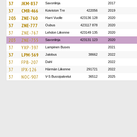
37
JKM-837
Savonlinja
2017
37
CMR-466
Koiviston Tre
422056
2019
203
ZNE-760
Harri Vuolle
423136 128
2020
37
ZNE-777
Oubus
423117 878
2020
37
ZNE-767
Lehdon Liikenne
423149 135
2020
203
ZNE-755
Savonlinja
423131 123
2020
37
YXP-397
Lampinen Buses
2021
37
LPM-569
Jalobus
38662
2022
37
FPB-207
Dahl
2022
37
IPX-126
Härmän Liikenne
291721
2022
37
NOC-907
V-S Bussipalvelut
36512
2025