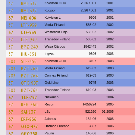
37
RMI-337
Koiviston Oulu
2526 / 001
2001
37
RMI-337
Kuopion
2526 / 001
2001
37
NEJ-606
Koiviston L
9506
2001
37
LTF-939
Veolia Finland
565-02
2002
37
LTF-939
Westendin Linja
565-02
2002
37
LTF-939
Transdev Finland
565-02
2002
37
BPZ-249
Wasa Citybus
1842443
2002
37
IHU-651
Ingves
9696
2003
203
SLF-456
Koiviston Oulu
3107
2003
203
BZT-764
Veolia Finland
619-03
2003
203
BZT-764
Connex Finland
619-03
2003
37
OTK-907
Gold Line
9745
2003
203
BZT-764
Transdev Finland
619-03
2003
37
TLF-797
Niskanen
2004
37
RSH-360
Revon
P050724
2005
37
SAI-137
LSL
521260
01.2005
37
ERF-836
Jalobus
134-06
2006
37
OTO-477
Härmän Liikenne
3697
2006
37
GGY-358
Paunu
146-06
2006