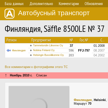
База данных
Дополнительно
Комментарии
Обновления
Автобусный транспорт
Финляндия, Säffle 8500LE № 37
Регион
Предприятие
№
Гос.№
С...
Tammelundin Liikenne Oy
37
01.2008
Nobina Finland Oy
596
FFJ-797
08.2007
Финляндия
Helsingin Bussiliikenne Oy
203
04.2002
Все комментарии к фотографиям этого ТС
↑
Ноябрь 2010 г.
Списан
Финляндия
,
Helsinki
,
Маршрут
70