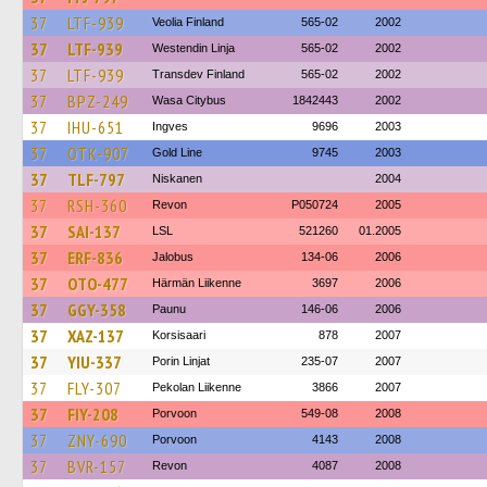
37
LTF-939
Veolia Finland
565-02
2002
37
LTF-939
Westendin Linja
565-02
2002
37
LTF-939
Transdev Finland
565-02
2002
37
BPZ-249
Wasa Citybus
1842443
2002
37
IHU-651
Ingves
9696
2003
37
OTK-907
Gold Line
9745
2003
37
TLF-797
Niskanen
2004
37
RSH-360
Revon
P050724
2005
37
SAI-137
LSL
521260
01.2005
37
ERF-836
Jalobus
134-06
2006
37
OTO-477
Härmän Liikenne
3697
2006
37
GGY-358
Paunu
146-06
2006
37
XAZ-137
Korsisaari
878
2007
37
YIU-337
Porin Linjat
235-07
2007
37
FLY-307
Pekolan Liikenne
3866
2007
37
FIY-208
Porvoon
549-08
2008
37
ZNY-690
Porvoon
4143
2008
37
BVR-157
Revon
4087
2008