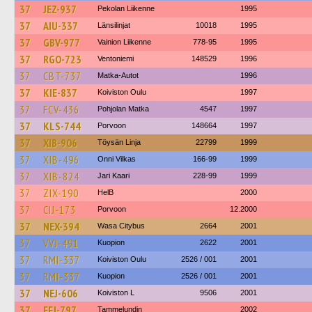
37
JEZ-937
Pekolan Liikenne
1995
37
AIU-337
Länsilinjat
10018
1995
37
GBV-977
Vainion Liikenne
778-95
1995
37
RGO-723
Ventoniemi
148529
1996
37
CBT-737
Matka-Autot
1996
37
KIE-837
Koiviston Oulu
1997
37
FCV-436
Pohjolan Matka
4547
1997
37
KLS-744
Porvoon
148664
1997
37
XIB-906
Töysän Linja
22799
1999
37
XIB-496
Onni Vilkas
166-99
1999
37
XIB-824
Jari Kaari
228-99
1999
37
ZIX-190
HelB
2000
37
CIJ-173
Porvoon
12.2000
37
NEX-394
Wasa Citybus
2664
2001
37
VVJ-491
Kuopion
2622
2001
37
RMI-337
Koiviston Oulu
2526 / 001
2001
37
RMI-337
Kuopion
2526 / 001
2001
37
NEJ-606
Koiviston L
9506
2001
37
FFJ-797
Tammelundin
2002