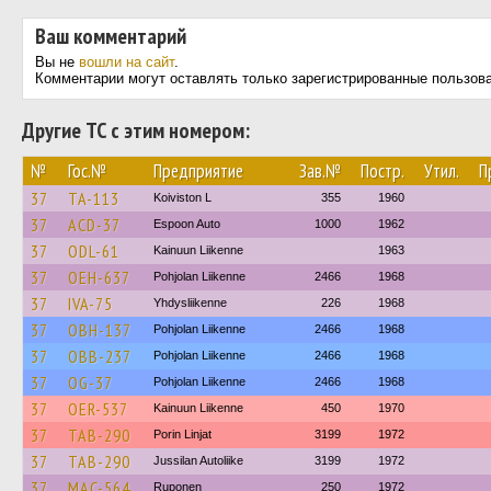
Ваш комментарий
Вы не
вошли на сайт
.
Комментарии могут оставлять только зарегистрированные пользов
Другие ТС с этим номером:
№
Гос.№
Предприятие
Зав.№
Постр.
Утил.
П
37
TA-113
Koiviston L
355
1960
37
ACD-37
Espoon Auto
1000
1962
37
ODL-61
Kainuun Liikenne
1963
37
OEH-637
Pohjolan Liikenne
2466
1968
37
IVA-75
Yhdysliikenne
226
1968
37
OBH-137
Pohjolan Liikenne
2466
1968
37
OBB-237
Pohjolan Liikenne
2466
1968
37
OG-37
Pohjolan Liikenne
2466
1968
37
OER-537
Kainuun Liikenne
450
1970
37
TAB-290
Porin Linjat
3199
1972
37
TAB-290
Jussilan Autoliike
3199
1972
37
MAC-564
Ruponen
250
1972