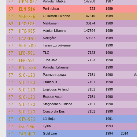
37
OPM-837
Pohjolan Matka
147268
1987
37
ELN-516
Porin Linjat
723
1989
37
VBF-286
Oulaisten Liikenne
147510
1989
37
LFC-525
Makkonen
30174
1989
37
HFC-983
Vainion Liikenne
147594
1989
37
CAA-190
Norrgård
59537
1989
37
VEH-700
Turun Euroliikenne
1990
37
LFB-591
TLO
7123
1990
37
LFB-591
Juha Jalo
7123
1990
37
BNT-354
Pohjolan Liikenne
1990
37
SJO-120
Разные города
7151
1990
Va
37
SJO-120
Transbus
7151
1990
37
SJO-120
Linjebuss Finland
7151
1990
37
SJO-120
Espoon Auto
7151
1990
37
SJO-120
Stagecoach Finland
7151
1990
37
SJO-120
Concordia Bus
7151
1990
37
OFV-975
Lähilinjat
1991
37
JBC-146
Tyllilä
1993
37
YAR-400
Gold Line
1994
2014