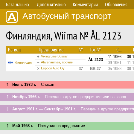
База данных
Дополнительно
Комментарии
Обновления
Автобусный транспорт
Финляндия, Wiima № ÅL 2123
Регион
Предприятие
№
Гос.№
С...
Viking Line Bussar
11.1966
06.
ÅL 2123
Ahvenanmaa, прочие
09.1961
11.
Финляндия
Espoon Auto Oy
37
BB-27
05.1958
08.
↑
Июнь 1973 г.
Списан
↑
Ноябрь 1966 г.
Передан в другое предприятие или на завод
↑
Август 1961 г. — Сентябрь 1961 г.
Передан в другое предприяти
↑
Май 1958 г.
Поступил на предприятие