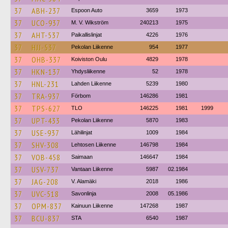
37
ABH-237
Espoon Auto
3659
1973
37
UCO-937
M. V. Wikström
240213
1975
37
AHT-537
Paikallislinjat
4226
1976
37
HJJ-537
Pekolan Liikenne
954
1977
37
OHB-337
Koiviston Oulu
4829
1978
37
HKN-137
Yhdysliikenne
52
1978
37
HNL-231
Lahden Liikenne
5239
1980
37
TRA-937
Förbom
146286
1981
37
TPS-627
TLO
146225
1981
1999
37
UPT-433
Pekolan Liikenne
5870
1983
37
USE-937
Lähilinjat
1009
1984
37
SHV-308
Lehtosen Liikenne
146798
1984
37
VOB-458
Saimaan
146647
1984
37
USV-737
Vantaan Liikenne
5987
02.1984
37
JAG-208
V. Alamäki
2018
1986
37
UVC-518
Savonlinja
2008
05.1986
37
OPM-837
Kainuun Liikenne
147268
1987
37
BCU-837
STA
6540
1987