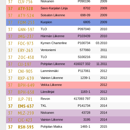
37
CLV-756
Niskanen
P090196
2009
37
ATY-528
Savo-Karjalan Linja
8702
2009
37
ATY-524
Soisalon Liikenne
698-09
2009
37
FOM-253
Kuopion
6805
2009
37
GNN-597
TLO
P097040
2010
37
JMG-237
Härmän Liikenne
P103439
2010
37
FOC-973
Kymen Charterline
P100734
03.2010
37
ERY-263
Ventoniemi
577060
2011
37
ZOC-458
TLO
S100216
2011
37
CIJ-197
Pohjolan Liikenne
416027 332
11.2011
37
CNI-905
Lamminmäki
P117061
2012
37
RXP-639
Vainion Liikenne
1239-1
2012
37
BPH-649
Vekka Liikenne
2012
37
BPH-658
Länsilinjat
1183-1
2012
37
JLP-781
Revon
417093 797
2013
37
EMS-637
TKL
P141734
2014
37
MLZ-259
Niskanen
43728
2014
37
CJC-423
Vainion Liikenne
3195
2014
37
RSH-395
Pohjolan Matka
1465-1
2015