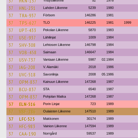
37
HKN-137
Yhdysliikenne
52
1978
37
HNL-231
Lahden Liikenne
5239
1980
37
TRA-937
Förbom
146286
1981
37
TPS-627
TLO
146225
1981
1999
37
UPT-433
Pekolan Liikenne
5870
1983
37
USE-937
Lähilinjat
1009
1984
37
SHV-308
Lehtosen Liikenne
146798
1984
37
VOB-458
Saimaan
146647
1984
37
USV-737
Vantaan Liikenne
5987
02.1984
37
JAG-208
V. Alamäki
2018
1986
37
UVC-518
Savonlinja
2008
05.1986
37
OPM-837
Kainuun Liikenne
147268
1987
37
BCU-837
STA
6540
1987
37
OPM-837
Pohjolan Matka
147268
1987
37
ELN-516
Porin Linjat
723
1989
37
VBF-286
Oulaisten Liikenne
147510
1989
37
LFC-525
Makkonen
30174
1989
37
HFC-983
Vainion Liikenne
147594
1989
37
CAA-190
Norrgård
59537
1989