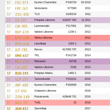
37
FOC-973
Kymen Charterline
P100734
03.2010
37
ERY-263
Ventoniemi
577060
2011
37
ZOC-458
TLO
S100216
2011
37
CIJ-197
Pohjolan Liikenne
416027 332
11.2011
37
CNI-905
Lamminmäki
P117061
2012
37
RXP-639
Vainion Liikenne
1239-1
2012
37
BPH-649
Vekka Liikenne
2012
37
BPH-658
Länsilinjat
1183-1
2012
37
JLP-781
Revon
417093 797
2013
37
EMS-637
TKL
P141734
2014
37
MLZ-259
Niskanen
43728
2014
37
CJC-423
Vainion Liikenne
3195
2014
37
RSH-395
Pohjolan Matka
1465-1
2015
37
GLP-237
Tammelundin
P152211
2015
37
JNP-409
Kymen Charterline
P160569
2016
37
JJT-892
Oulaisten Liikenne
2016
37
ZOH-149
Rukatravels
418648 751
2016
37
NKS-337
TuKL
15
2016
37
JKM-837
Savonlinja
2017