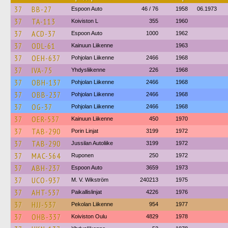
37
BB-27
Espoon Auto
46 / 76
1958
06.1973
37
TA-113
Koiviston L
355
1960
37
ACD-37
Espoon Auto
1000
1962
37
ODL-61
Kainuun Liikenne
1963
37
OEH-637
Pohjolan Liikenne
2466
1968
37
IVA-75
Yhdysliikenne
226
1968
37
OBH-137
Pohjolan Liikenne
2466
1968
37
OBB-237
Pohjolan Liikenne
2466
1968
37
OG-37
Pohjolan Liikenne
2466
1968
37
OER-537
Kainuun Liikenne
450
1970
37
TAB-290
Porin Linjat
3199
1972
37
TAB-290
Jussilan Autoliike
3199
1972
37
MAC-564
Ruponen
250
1972
37
ABH-237
Espoon Auto
3659
1973
37
UCO-937
M. V. Wikström
240213
1975
37
AHT-537
Paikallislinjat
4226
1976
37
HJJ-537
Pekolan Liikenne
954
1977
37
OHB-337
Koiviston Oulu
4829
1978