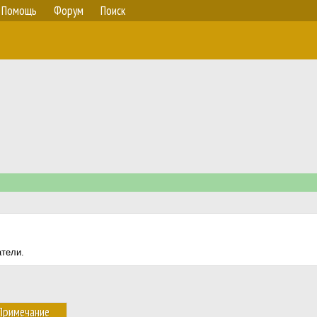
Помощь
Форум
Поиск
атели.
Примечание