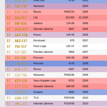
37
OTK-907
Gold Line
9745
2003
37
TLF-797
Niskanen
2004
37
RSH-360
Revon
P050724
2005
37
SAI-137
LSL
521260
01.2005
37
ERF-836
Jalobus
134-06
2006
37
OTO-477
Härmän Liikenne
3697
2006
37
GGY-358
Paunu
146-06
2006
37
XAZ-137
Korsisaari
878
2007
37
YIU-337
Porin Linjat
235-07
2007
37
FLY-307
Pekolan Liikenne
3866
2007
37
FIY-208
Porvoon
549-08
2008
37
ZNY-690
Porvoon
4143
2008
37
BVR-157
Revon
4087
2008
37
CLV-756
Niskanen
P090196
2009
37
ATY-528
Savo-Karjalan Linja
8702
2009
37
ATY-524
Soisalon Liikenne
698-09
2009
37
FOM-253
Kuopion
6805
2009
37
GNN-597
TLO
P097040
2010
37
JMG-237
Härmän Liikenne
P103439
2010