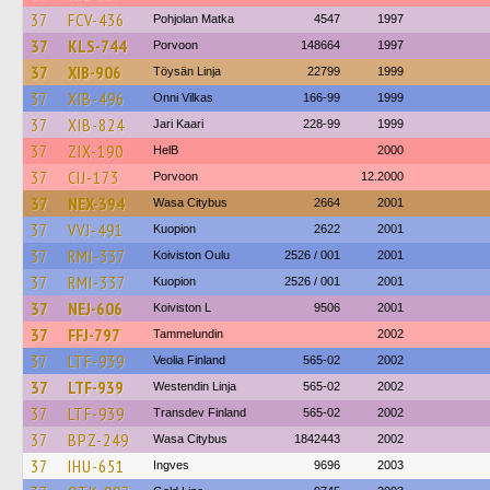
37
FCV-436
Pohjolan Matka
4547
1997
37
KLS-744
Porvoon
148664
1997
37
XIB-906
Töysän Linja
22799
1999
37
XIB-496
Onni Vilkas
166-99
1999
37
XIB-824
Jari Kaari
228-99
1999
37
ZIX-190
HelB
2000
37
CIJ-173
Porvoon
12.2000
37
NEX-394
Wasa Citybus
2664
2001
37
VVJ-491
Kuopion
2622
2001
37
RMI-337
Koiviston Oulu
2526 / 001
2001
37
RMI-337
Kuopion
2526 / 001
2001
37
NEJ-606
Koiviston L
9506
2001
37
FFJ-797
Tammelundin
2002
37
LTF-939
Veolia Finland
565-02
2002
37
LTF-939
Westendin Linja
565-02
2002
37
LTF-939
Transdev Finland
565-02
2002
37
BPZ-249
Wasa Citybus
1842443
2002
37
IHU-651
Ingves
9696
2003