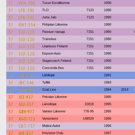
37
VEH-700
Turun Euroliikenne
1990
37
LFB-591
TLO
7123
1990
37
LFB-591
Juha Jalo
7123
1990
37
BNT-354
Pohjolan Liikenne
1990
37
SJO-120
Разные города
7151
1990
37
SJO-120
Transbus
7151
1990
37
SJO-120
Linjebuss Finland
7151
1990
37
SJO-120
Espoon Auto
7151
1990
37
SJO-120
Stagecoach Finland
7151
1990
37
SJO-120
Concordia Bus
7151
1990
37
OFV-975
Lähilinjat
1991
37
JBC-146
Tyllilä
1993
37
YAR-400
Gold Line
1994
2014
37
JEZ-937
Pekolan Liikenne
1995
37
AIU-337
Länsilinjat
10018
1995
37
GBV-977
Vainion Liikenne
778-95
1995
37
RGO-723
Ventoniemi
148529
1996
37
CBT-737
Matka-Autot
1996
37
KIE-837
Koiviston Oulu
1997