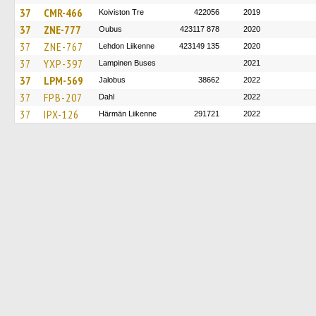
37
CMR-466
Koiviston Tre
422056
2019
37
ZNE-777
Oubus
423117 878
2020
37
ZNE-767
Lehdon Liikenne
423149 135
2020
37
YXP-397
Lampinen Buses
2021
37
LPM-569
Jalobus
38662
2022
37
FPB-207
Dahl
2022
37
IPX-126
Härmän Liikenne
291721
2022