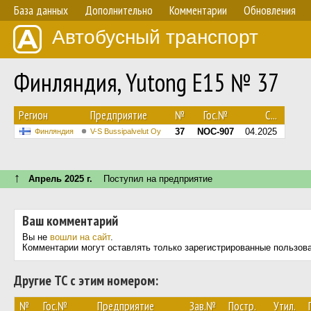
База данных
Дополнительно
Комментарии
Обновления
Автобусный транспорт
Финляндия, Yutong E15 № 37
Регион
Предприятие
№
Гос.№
С...
37
NOC-907
04.2025
Финляндия
V-S Bussipalvelut Oy
↑
Апрель 2025 г.
Поступил на предприятие
Ваш комментарий
Вы не
вошли на сайт
.
Комментарии могут оставлять только зарегистрированные пользов
Другие ТС с этим номером:
№
Гос.№
Предприятие
Зав.№
Постр.
Утил.