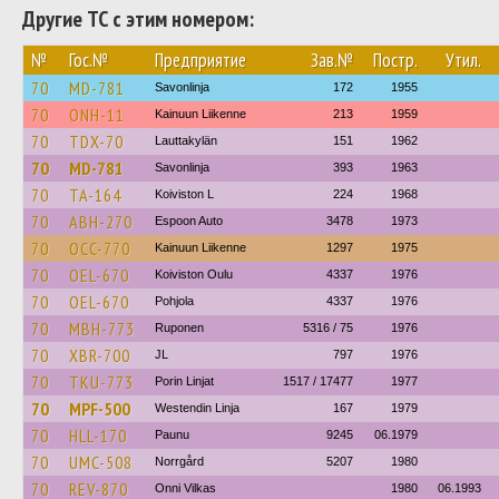
Другие ТС с этим номером:
№
Гос.№
Предприятие
Зав.№
Постр.
Утил.
70
MD-781
Savonlinja
172
1955
70
ONH-11
Kainuun Liikenne
213
1959
70
TDX-70
Lauttakylän
151
1962
70
MD-781
Savonlinja
393
1963
70
TA-164
Koiviston L
224
1968
70
ABH-270
Espoon Auto
3478
1973
70
OCC-770
Kainuun Liikenne
1297
1975
70
OEL-670
Koiviston Oulu
4337
1976
70
OEL-670
Pohjola
4337
1976
70
MBH-773
Ruponen
5316 / 75
1976
70
XBR-700
JL
797
1976
70
TKU-773
Porin Linjat
1517 / 17477
1977
70
MPF-500
Westendin Linja
167
1979
70
HLL-170
Paunu
9245
06.1979
70
UMC-508
Norrgård
5207
1980
70
REV-870
Onni Vilkas
1980
06.1993