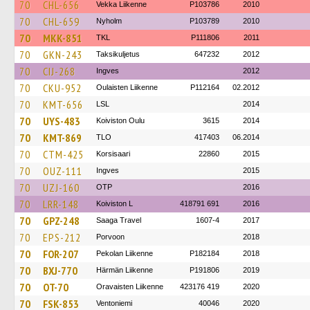
70
CHL-656
Vekka Liikenne
P103786
2010
70
CHL-659
Nyholm
P103789
2010
70
MKK-851
TKL
P111806
2011
70
GKN-243
Taksikuljetus
647232
2012
70
CIJ-268
Ingves
2012
70
CKU-952
Oulaisten Liikenne
P112164
02.2012
70
KMT-656
LSL
2014
70
UYS-483
Koiviston Oulu
3615
2014
70
KMT-869
TLO
417403
06.2014
70
CTM-425
Korsisaari
22860
2015
70
OUZ-111
Ingves
2015
70
UZJ-160
OTP
2016
70
LRR-148
Koiviston L
418791 691
2016
70
GPZ-248
Saaga Travel
1607-4
2017
70
EPS-212
Porvoon
2018
70
FOR-207
Pekolan Liikenne
P182184
2018
70
BXJ-770
Härmän Liikenne
P191806
2019
70
OT-70
Oravaisten Liikenne
423176 419
2020
70
FSK-853
Ventoniemi
40046
2020