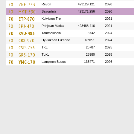
70
ZNE-753
Revon
423129 121
2020
70
MYT-390
Savonlinja
423171 256
2020
70
ETP-870
Koiviston Tre
2021
70
SPJ-470
Pohjolan Matka
423488 416
2021
70
KVU-483
Tammelundin
3742
2024
70
CRX-970
Hyvinkään Liikenne
1892-1
2024
70
CSP-756
TKL
25787
2025
70
GRS-170
TuKL
28980
2025
70
YMC-170
Lampinen Buses
135471
2026