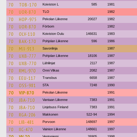
70
TOB-170
Koiviston L
585
1981
70
UOR-870
TLO
1982
70
HOP-975
Pekolan Liikenne
20027
1982
70
UOR-870
Förbom
1982
70
OLV-110
Koiviston Oulu
146631
1983
70
BAK-170
Pohjolan Liikenne
596
1986
70
MJJ-913
Savonlinja
1987
70
UXB-777
Pohjolan Liikenne
18106
1987
70
UXB-770
Lähilinjat
2117
1987
70
RML-970
Onni Vilkas
2082
1987
70
EEU-117
Transbus
6658
1987
70
OSS-981
STA
7248
1990
70
VIP-870
Pekolan Liikenne
1991
70
JBA-710
Vantaan Liikenne
7383
1991
70
JBA-710
Linjebuss Finland
7383
1991
70
RGA-206
Makkonen
522-94
1994
70
LIB-481
Porvoon
148697
1997
70
IIC-470
Vainion Liikenne
148661
1997
70
VV-70
Ventoniemi
26905
1998