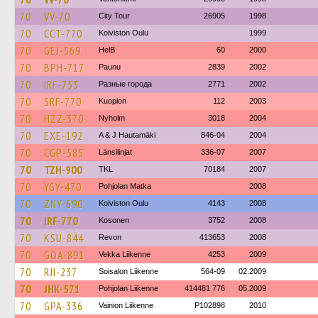
70
VV-70
City Tour
26905
1998
70
CCT-770
Koiviston Oulu
1999
70
GEJ-569
HelB
60
2000
70
BPH-717
Paunu
2839
2002
70
IRF-753
Разные города
2771
2002
70
SRF-770
Kuopion
112
2003
70
HZZ-370
Nyholm
3018
2004
70
EXE-192
A & J Hautamäki
846-04
2004
70
CGP-585
Länsilinjat
336-07
2007
70
TZH-900
TKL
70184
2007
70
YGY-470
Pohjolan Matka
2008
70
ZNY-690
Koiviston Oulu
4143
2008
70
IRF-770
Kosonen
3752
2008
70
KSU-844
Revon
413653
2008
70
GOA-891
Vekka Liikenne
4253
2009
70
RJI-237
Soisalon Liikenne
564-09
02.2009
70
JHK-571
Pohjolan Liikenne
414481 776
05.2009
70
GPA-336
Vainion Liikenne
P102898
2010