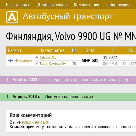
База данных
Дополнительно
Комментарии
Обновления
Автобусный транспорт
Финляндия, Volvo 9900 UG № M
Регион
Предприятие
№
Гос.№
С...
По...
11.2022
Jalobus Oy
MNP-501
Финляндия
70
04.2018
11.2022
Turun Citybus Oy
↑
Ноябрь 2022 г.
Передан в другое предприятие или на завод
↑
Апрель 2018 г.
Поступил на предприятие
Ваш комментарий
Вы не
вошли на сайт
.
Комментарии могут оставлять только зарегистрированные пользов