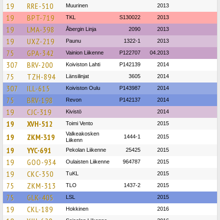
19
RRE-510
Muurinen
2013
19
BPT-719
TKL
S130022
2013
19
LMA-398
Åbergin Linja
2090
2013
19
UXZ-219
Paunu
1322-1
2013
75
GPA-342
Vainion Liikenne
P122707
04.2013
307
BRV-200
Koiviston Lahti
P142139
2014
75
TZH-894
Länsilinjat
3605
2014
307
ILL-615
Koiviston Oulu
P143987
2014
75
BRV-198
Revon
P142137
2014
19
CJC-319
Kivistö
2014
19
XVH-512
Toimi Vento
2015
Valkeakosken
19
ZKM-319
1444-1
2015
Liikenn
19
YYC-691
Pekolan Liikenne
25425
2015
19
GOO-934
Oulaisten Liikenne
964787
2015
19
CKC-350
TuKL
2015
75
ZKM-313
TLO
1437-2
2015
75
GLK-405
LSL
2015
19
CKL-189
Hokkinen
2016