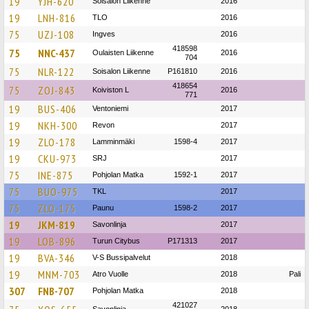
19
YJH-620
Soisalon Liikenne
2016
19
LNH-816
TLO
2016
75
UZJ-108
Ingves
2016
418598
75
NNC-437
Oulaisten Liikenne
2016
704
75
NLR-122
Soisalon Liikenne
P161810
2016
418654
75
ZOJ-843
Koiviston L
2016
771
19
BUS-406
Ventoniemi
2017
19
NKH-300
Revon
2017
19
ZLO-178
Lamminmäki
1598-4
2017
19
CKU-973
SRJ
2017
75
INE-875
Pohjolan Matka
1592-1
2017
75
BUO-975
TKL
2017
75
ZLO-175
Paunu
1598-2
2017
19
JKM-819
Savonlinja
2017
19
LOB-896
Turun Citybus
P171313
2017
19
BVA-346
V-S Bussipalvelut
2018
19
MNM-703
Atro Vuolle
2018
Pali
307
FNB-707
Pohjolan Matka
2018
421027
Savonlinja
2018