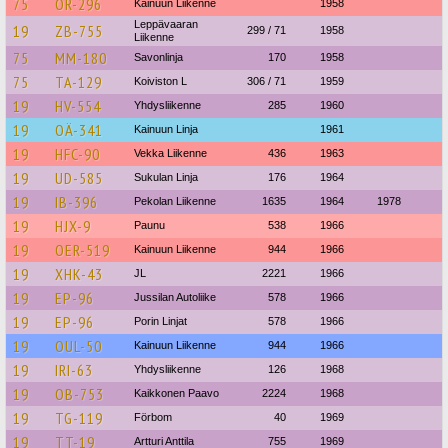
75
OR-296
Kainuun Liikenne
1958
Leppävaaran
19
ZB-755
299 / 71
1958
Liikenne
75
MM-180
Savonlinja
170
1958
75
TA-129
Koiviston L
306 / 71
1959
19
HV-554
Yhdysliikenne
285
1960
19
OÄ-341
Kainuun Linja
1961
19
HFC-90
Vekka Liikenne
436
1963
19
UD-585
Sukulan Linja
176
1964
19
IB-396
Pekolan Liikenne
1635
1964
1978
19
HJX-9
Paunu
538
1966
19
OER-519
Kainuun Liikenne
944
1966
19
XHK-43
JL
2221
1966
19
EP-96
Jussilan Autoliike
578
1966
19
EP-96
Porin Linjat
578
1966
19
OUL-50
Kainuun Liikenne
944
1966
19
IRI-63
Yhdysliikenne
126
1968
19
OB-753
Kaikkonen Paavo
2224
1968
19
TG-119
Förbom
40
1969
19
TT-19
Artturi Anttila
755
1969