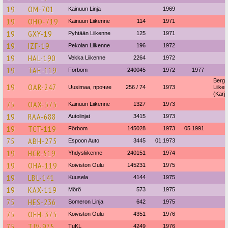
19
OM-701
Kainuun Linja
1969
19
OHO-719
Kainuun Liikenne
114
1971
19
GXY-19
Pyhtään Liikenne
125
1971
19
IZF-19
Pekolan Liikenne
196
1972
19
HAL-190
Vekka Liikenne
2264
1972
19
TAE-119
Förbom
240045
1972
1977
Bergl
19
OAR-247
Uusimaa, прочие
256 / 74
1973
Liike
(Karj
75
OAX-575
Kainuun Liikenne
1327
1973
19
RAA-688
Autolinjat
3415
1973
19
TCT-119
Förbom
145028
1973
05.1991
75
ABH-275
Espoon Auto
3445
01.1973
19
HCR-519
Yhdysliikenne
240151
1974
19
OHA-119
Koiviston Oulu
145231
1975
19
LBL-141
Kuusela
4144
1975
19
KAX-119
Mörö
573
1975
75
HES-236
Someron Linja
642
1975
75
OEH-375
Koiviston Oulu
4351
1976
75
TJV-975
TuKL
4249
1976