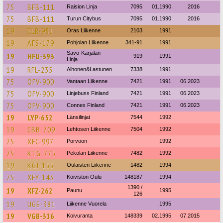
75
BFB-111
Raision Linja
7095
01.1990
2016
75
BFB-111
Turun Citybus
7095
01.1990
2016
19
ELR-951
Oras Liikenne
2103
1991
19
AFS-179
Pohjolan Liikenne
341-91
1991
Savo-Karjalan
19
HFU-393
919
1991
Linja
19
RFL-235
Alhonen&Lastunen
7338
1991
75
OFV-900
Vantaan Liikenne
7421
1991
06.2023
75
OFV-900
Linjebuss Finland
7421
1991
06.2023
75
OFV-900
Connex Finland
7421
1991
06.2023
19
LYP-652
Länsilinjat
7544
1992
19
CBB-709
Lehtosen Liikenne
7504
1992
75
XFC-997
Porvoon
1992
75
KTG-775
Pekolan Liikenne
7482
1992
19
KGJ-155
Oulaisten Liikenne
1482
1994
75
XFY-143
Koiviston Oulu
148187
1994
1390 /
19
XFZ-262
Paunu
1995
126
19
UGE-381
Liikenne Vuorela
1995
19
VGB-316
Koivuranta
148339
02.1995
07.2015