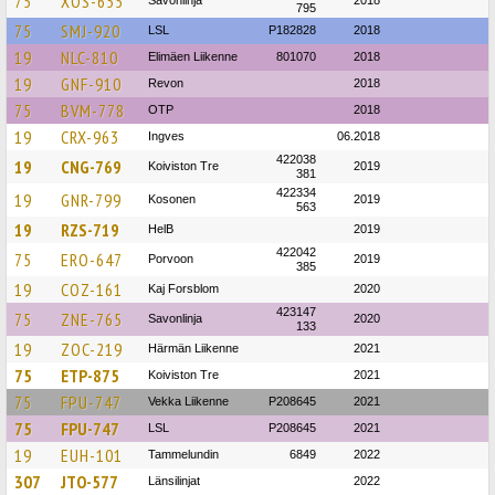
75
XOS-655
795
75
SMJ-920
LSL
P182828
2018
19
NLC-810
Elimäen Liikenne
801070
2018
19
GNF-910
Revon
2018
75
BVM-778
OTP
2018
19
CRX-963
Ingves
06.2018
422038
19
CNG-769
Koiviston Tre
2019
381
422334
19
GNR-799
Kosonen
2019
563
19
RZS-719
HelB
2019
422042
75
ERO-647
Porvoon
2019
385
19
COZ-161
Kaj Forsblom
2020
423147
75
ZNE-765
Savonlinja
2020
133
19
ZOC-219
Härmän Liikenne
2021
75
ETP-875
Koiviston Tre
2021
75
FPU-747
Vekka Liikenne
P208645
2021
75
FPU-747
LSL
P208645
2021
19
EUH-101
Tammelundin
6849
2022
307
JTO-577
Länsilinjat
2022