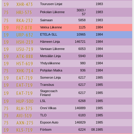
19
XHR-473
Tourusen Linjat
1983
3003 /
75
HRJ-575
Pekolan Liikenne
1983
57
75
RKA-232
Saimaan
5858
1983
19
FEZ-878
Vekka Liikenne
1125
1984
19
URP-632
ETELA-SLL
10965
1984
19
HSH-219
Hämeen Linja
146721
1984
19
USU-719
Vantaan Liikenne
6053
1984
19
ATK-888
Metsälän Linja
5940
1984
19
HST-619
Yhdysliikenne
980
1984
75
XHK-714
Pohjolan Matka
936
1984
19
EAT-719
Someron Linja
6217
1985
19
EAT-719
Transbus
6217
1985
Stagecoach
19
EAT-719
6217
1985
Finland
19
HUP-500
LSL
6268
1985
75
RLH-375
Onni Vilkas
146889
1985
75
AVJ-519
TLO
6183
1985
75
AXN-275
Espoon Auto
146829
1985
19
KLS-719
Förbom
6224
08.1985