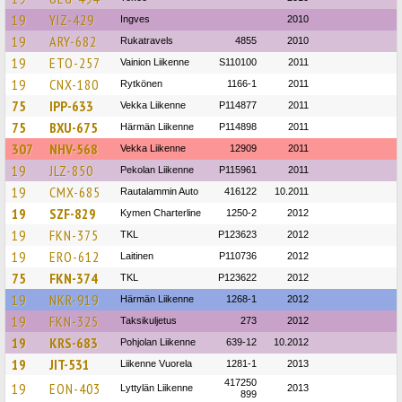
19
YIZ-429
Ingves
2010
19
ARY-682
Rukatravels
4855
2010
19
ETO-257
Vainion Liikenne
S110100
2011
19
CNX-180
Rytkönen
1166-1
2011
75
IPP-633
Vekka Liikenne
P114877
2011
75
BXU-675
Härmän Liikenne
P114898
2011
307
NHV-568
Vekka Liikenne
12909
2011
19
JLZ-850
Pekolan Liikenne
P115961
2011
19
CMX-685
Rautalammin Auto
416122
10.2011
19
SZF-829
Kymen Charterline
1250-2
2012
19
FKN-375
TKL
P123623
2012
19
ERO-612
Laitinen
P110736
2012
75
FKN-374
TKL
P123622
2012
19
NKR-919
Härmän Liikenne
1268-1
2012
19
FKN-325
Taksikuljetus
273
2012
19
KRS-683
Pohjolan Liikenne
639-12
10.2012
19
JIT-531
Liikenne Vuorela
1281-1
2013
417250
19
EON-403
Lyttylän Liikenne
2013
899