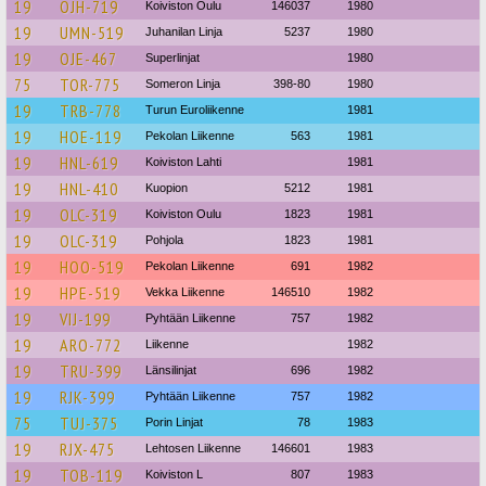
19
OJH-719
Koiviston Oulu
146037
1980
19
UMN-519
Juhanilan Linja
5237
1980
19
OJE-467
Superlinjat
1980
75
TOR-775
Someron Linja
398-80
1980
19
TRB-778
Turun Euroliikenne
1981
19
HOE-119
Pekolan Liikenne
563
1981
19
HNL-619
Koiviston Lahti
1981
19
HNL-410
Kuopion
5212
1981
19
OLC-319
Koiviston Oulu
1823
1981
19
OLC-319
Pohjola
1823
1981
19
HOO-519
Pekolan Liikenne
691
1982
19
HPE-519
Vekka Liikenne
146510
1982
19
VIJ-199
Pyhtään Liikenne
757
1982
19
ARO-772
Liikenne
1982
19
TRU-399
Länsilinjat
696
1982
19
RJK-399
Pyhtään Liikenne
757
1982
75
TUJ-375
Porin Linjat
78
1983
19
RJX-475
Lehtosen Liikenne
146601
1983
19
TOB-119
Koiviston L
807
1983