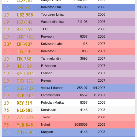
75
GHI-785
Koiviston Oulu
206-06
2006
19
UBZ-988
Tourusen Linjat
2006
19
JGZ-841
Westendin Linja
211-06
2006
19
BKI-451
TLO
2006
19
LMV-731
Porvoon
6367
2006
307
ERF-907
Koiviston Lahti
118
2007
75
TJY-449
Koiviston L
895
2007
19
FIK-738
Tammelundin
3698
2007
19
ILE-509
E. Ahonen
2007
19
KMT-811
Laitinen
2007
19
OCY-271
Revon
2007
75
GGY-302
Vekka Liikenne
258-07
04.2007
19
RTB-506
Lamminmäki
6557
11.2007
19
XEY-519
Pohjolan Matka
8357
2008
75
NLC-586
Korsisaari
4146
2008
19
ZZC-222
Tokee
2008
75
YLB-845
Nyholm
S080005
2008
75
ZNY-690
Kuopion
4143
2008