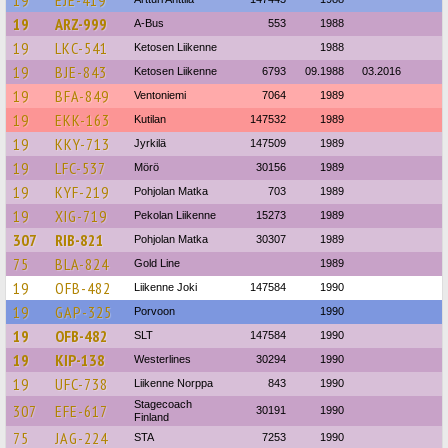
19
ARZ-999
A-Bus
553
1988
19
LKC-541
Ketosen Liikenne
1988
19
BJE-843
Ketosen Liikenne
6793
09.1988
03.2016
19
BFA-849
Ventoniemi
7064
1989
19
EKK-163
Kutilan
147532
1989
19
KKY-713
Jyrkilä
147509
1989
19
LFC-537
Mörö
30156
1989
19
KYF-219
Pohjolan Matka
703
1989
19
XIG-719
Pekolan Liikenne
15273
1989
307
RIB-821
Pohjolan Matka
30307
1989
75
BLA-824
Gold Line
1989
19
OFB-482
Liikenne Joki
147584
1990
19
GAP-325
Porvoon
1990
19
OFB-482
SLT
147584
1990
19
KIP-138
Westerlines
30294
1990
19
UFC-738
Liikenne Norppa
843
1990
Stagecoach
307
EFE-617
30191
1990
Finland
75
JAG-224
STA
7253
1990