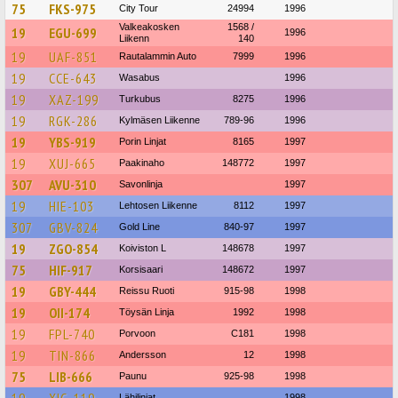
75
FKS-975
City Tour
24994
1996
Valkeakosken
1568 /
19
EGU-699
1996
Liikenn
140
19
UAF-851
Rautalammin Auto
7999
1996
19
CCE-643
Wasabus
1996
19
XAZ-199
Turkubus
8275
1996
19
RGK-286
Kylmäsen Liikenne
789-96
1996
19
YBS-919
Porin Linjat
8165
1997
19
XUJ-665
Paakinaho
148772
1997
307
AVU-310
Savonlinja
1997
19
HIE-103
Lehtosen Liikenne
8112
1997
307
GBV-824
Gold Line
840-97
1997
19
ZGO-854
Koiviston L
148678
1997
75
HIF-917
Korsisaari
148672
1997
19
GBY-444
Reissu Ruoti
915-98
1998
19
OII-174
Töysän Linja
1992
1998
19
FPL-740
Porvoon
C181
1998
19
TIN-866
Andersson
12
1998
75
LIB-666
Paunu
925-98
1998
19
XIG-119
Lähilinjat
1998