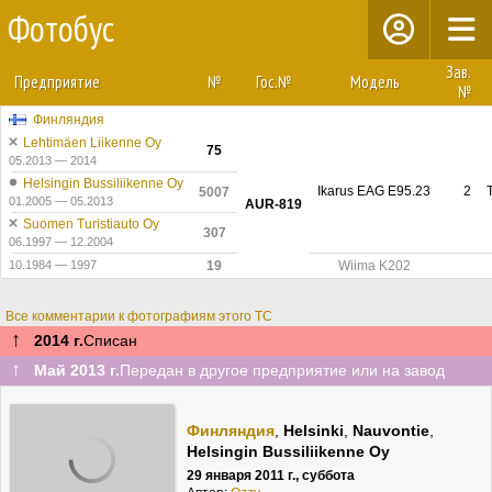
Фотобус
Зав.
Предприятие
№
Гос.№
Модель
№
Финляндия
Lehtimäen Liikenne Oy
75
05.2013 — 2014
Helsingin Bussiliikenne Oy
Ikarus EAG E95.23
2
5007
01.2005 — 05.2013
AUR-819
Suomen Turistiauto Oy
307
06.1997 — 12.2004
10.1984 — 1997
19
Wiima K202
Все комментарии к фотографиям этого ТС
↑
2014 г.
Списан
↑
Май 2013 г.
Передан в другое предприятие или на завод
Финляндия
,
Helsinki
,
Nauvontie
,
Helsingin Bussiliikenne Oy
29 января 2011 г., суббота