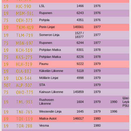
19
HJC-390
LSL
1466
1976
19
MBM-361
Ruponen
6243
1976
75
OEH-375
Pohjola
4351
1976
19
TKM-419
Porin Linjat
145561
1977
1527 /
19
TLM-719
Someron Linja
1977
18377
75
MBN-697
Ruponen
6244
1977
19
KCH-519
Pohjolan Matka
8301
1978
75
KKS-275
Pohjolan Matka
8226
1978
19
HLH-319
Paunu
9222
1979
19
OJA-882
Käkelän Liikenne
5118
1979
19
LCN-544
Möllärin Linjat
4998
1979
307
ALP-307
STA
1979
75
OHO-775
Kainuun Liikenne
145859
1979
Шасс
Ruohosen
19
TML-933
1604
1979
1990
Leyla
Liikenne
PSU3
19
TNE-765
Westendin Linja
1645
1979
1996
19
TOE-119
Matka-Autot
146017
1980
19
TOR-288
Vesma
1980