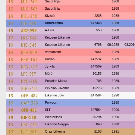
19
MJO-503
Savonlinja
1988
19
MJO-503
Savonlinja
1988
19
BKL-250
Kivistö
2235
1988
19
EJE-419
Artturi Anttila
147443
1988
19
ARZ-999
A-Bus
553
1988
19
LKC-541
Ketosen Liikenne
1988
19
BJE-843
Ketosen Liikenne
6793
09.1988
03.201
19
BFA-849
Ventoniemi
7064
1989
19
EKK-163
Kutilan
147532
1989
19
KKY-713
Jyrkilä
147509
1989
19
LFC-537
Mörö
30156
1989
19
KYF-219
Pohjolan Matka
703
1989
19
XIG-719
Pekolan Liikenne
15273
1989
19
OFB-482
Liikenne Joki
147584
1990
19
GAP-325
Porvoon
1990
19
OFB-482
SLT
147584
1990
19
KIP-138
Westerlines
30294
1990
19
UFC-738
Liikenne Norppa
843
1990
19
ELR-951
Oras Liikenne
2103
1991