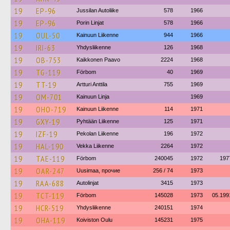
19
EP-96
Jussilan Autoliike
578
1966
19
EP-96
Porin Linjat
578
1966
19
OUL-50
Kainuun Liikenne
944
1966
19
IRI-63
Yhdysliikenne
126
1968
19
OB-753
Kaikkonen Paavo
2224
1968
19
TG-119
Förbom
40
1969
19
TT-19
Artturi Anttila
755
1969
19
OM-701
Kainuun Linja
1969
19
OHO-719
Kainuun Liikenne
114
1971
19
GXY-19
Pyhtään Liikenne
125
1971
19
IZF-19
Pekolan Liikenne
196
1972
19
HAL-190
Vekka Liikenne
2264
1972
19
TAE-119
Förbom
240045
1972
197
19
OAR-247
Uusimaa, прочие
256 / 74
1973
19
RAA-688
Autolinjat
3415
1973
19
TCT-119
Förbom
145028
1973
05.199
19
HCR-519
Yhdysliikenne
240151
1974
19
OHA-119
Koiviston Oulu
145231
1975