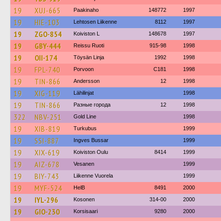
19
XUJ-665
Paakinaho
148772
1997
19
HIE-103
Lehtosen Liikenne
8112
1997
19
ZGO-854
Koiviston L
148678
1997
19
GBY-444
Reissu Ruoti
915-98
1998
19
OII-174
Töysän Linja
1992
1998
19
FPL-740
Porvoon
C181
1998
19
TIN-866
Andersson
12
1998
19
XIG-119
Lähilinjat
1998
19
TIN-866
Разные города
12
1998
322
NBV-251
Gold Line
1998
19
XIB-819
Turkubus
1999
19
SSI-887
Ingves Bussar
1999
19
XIX-619
Koiviston Oulu
8414
1999
19
AIZ-678
Vesanen
1999
19
BIY-743
Liikenne Vuorela
1999
19
MYF-524
HelB
8491
2000
19
IYL-296
Kosonen
314-00
2000
19
GIO-230
Korsisaari
9280
2000