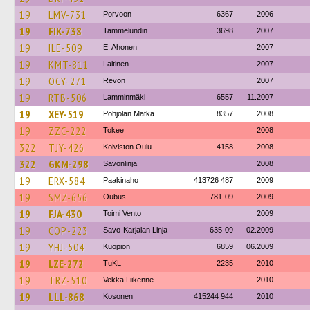
19
LMV-731
Porvoon
6367
2006
19
FIK-738
Tammelundin
3698
2007
19
ILE-509
E. Ahonen
2007
19
KMT-811
Laitinen
2007
19
OCY-271
Revon
2007
19
RTB-506
Lamminmäki
6557
11.2007
19
XEY-519
Pohjolan Matka
8357
2008
19
ZZC-222
Tokee
2008
322
TJY-426
Koiviston Oulu
4158
2008
322
GKM-298
Savonlinja
2008
19
ERX-584
Paakinaho
413726 487
2009
19
SMZ-656
Oubus
781-09
2009
19
FJA-430
Toimi Vento
2009
19
COP-223
Savo-Karjalan Linja
635-09
02.2009
19
YHJ-504
Kuopion
6859
06.2009
19
LZE-272
TuKL
2235
2010
19
TRZ-510
Vekka Liikenne
2010
19
LLL-868
Kosonen
415244 944
2010