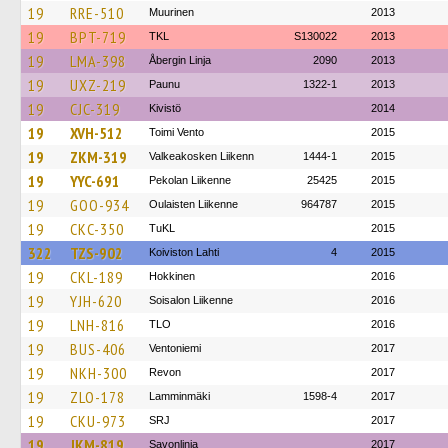
19
RRE-510
Muurinen
2013
19
BPT-719
TKL
S130022
2013
19
LMA-398
Åbergin Linja
2090
2013
19
UXZ-219
Paunu
1322-1
2013
19
CJC-319
Kivistö
2014
19
XVH-512
Toimi Vento
2015
19
ZKM-319
Valkeakosken Liikenn
1444-1
2015
19
YYC-691
Pekolan Liikenne
25425
2015
19
GOO-934
Oulaisten Liikenne
964787
2015
19
CKC-350
TuKL
2015
322
TZS-902
Koiviston Lahti
4
2015
19
CKL-189
Hokkinen
2016
19
YJH-620
Soisalon Liikenne
2016
19
LNH-816
TLO
2016
19
BUS-406
Ventoniemi
2017
19
NKH-300
Revon
2017
19
ZLO-178
Lamminmäki
1598-4
2017
19
CKU-973
SRJ
2017
19
JKM-819
Savonlinja
2017