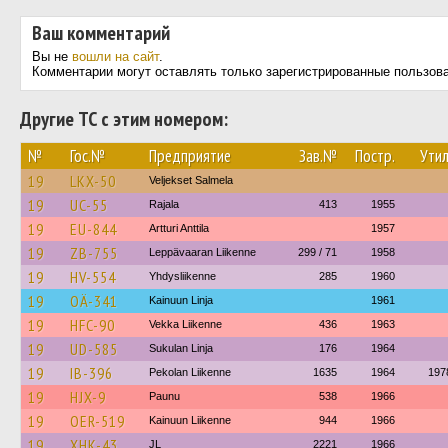
Ваш комментарий
Вы не
вошли на сайт
.
Комментарии могут оставлять только зарегистрированные пользов
Другие ТС с этим номером:
№
Гос.№
Предприятие
Зав.№
Постр.
Утил
19
LKX-50
Veljekset Salmela
19
UC-55
Rajala
413
1955
19
EU-844
Artturi Anttila
1957
19
ZB-755
Leppävaaran Liikenne
299 / 71
1958
19
HV-554
Yhdysliikenne
285
1960
19
OÄ-341
Kainuun Linja
1961
19
HFC-90
Vekka Liikenne
436
1963
19
UD-585
Sukulan Linja
176
1964
19
IB-396
Pekolan Liikenne
1635
1964
197
19
HJX-9
Paunu
538
1966
19
OER-519
Kainuun Liikenne
944
1966
19
XHK-43
JL
2221
1966