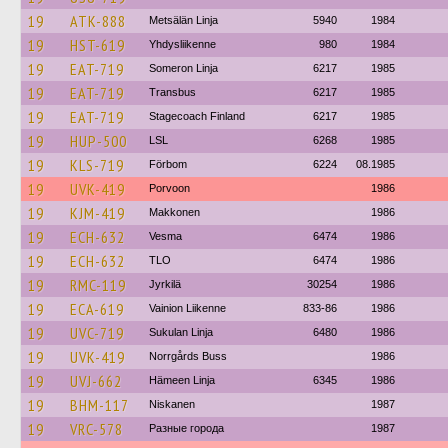
19
ATK-888
Metsälän Linja
5940
1984
19
HST-619
Yhdysliikenne
980
1984
19
EAT-719
Someron Linja
6217
1985
19
EAT-719
Transbus
6217
1985
19
EAT-719
Stagecoach Finland
6217
1985
19
HUP-500
LSL
6268
1985
19
KLS-719
Förbom
6224
08.1985
19
UVK-419
Porvoon
1986
19
KJM-419
Makkonen
1986
19
ECH-632
Vesma
6474
1986
19
ECH-632
TLO
6474
1986
19
RMC-119
Jyrkilä
30254
1986
19
ECA-619
Vainion Liikenne
833-86
1986
19
UVC-719
Sukulan Linja
6480
1986
19
UVK-419
Norrgårds Buss
1986
19
UVJ-662
Hämeen Linja
6345
1986
19
BHM-117
Niskanen
1987
19
VRC-578
Разные города
1987