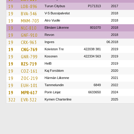
19
LOB-896
Turun Citybus
P171313
2017
19
BVA-346
V-S Bussipalvelut
2018
19
MNM-703
Atro Vuolle
2018
19
NLC-810
Elimäen Liikenne
801070
2018
19
GNF-910
Revon
2018
19
CRX-963
Ingves
06.2018
19
CNG-769
Koiviston Tre
422038 381
2019
19
GNR-799
Kosonen
422334 563
2019
19
RZS-719
HelB
2019
19
COZ-161
Kaj Forsblom
2020
19
ZOC-219
Härmän Liikenne
2021
19
EUH-101
Tammelundin
6849
2022
19
MPR-617
Porin Linjat
6633650
2024
322
EVR-322
Kymen Charterline
2025