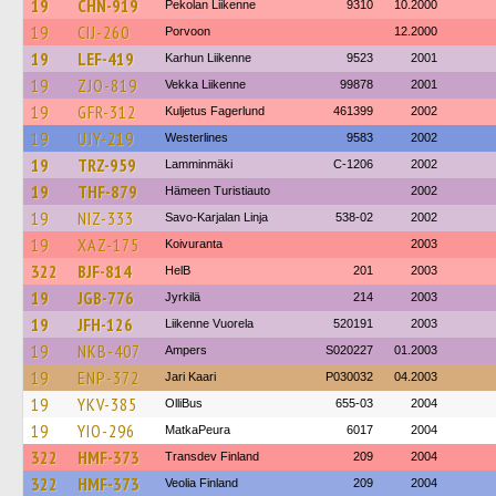
19
CHN-919
Pekolan Liikenne
9310
10.2000
19
CIJ-260
Porvoon
12.2000
19
LEF-419
Karhun Liikenne
9523
2001
19
ZJO-819
Vekka Liikenne
99878
2001
19
GFR-312
Kuljetus Fagerlund
461399
2002
19
UJY-219
Westerlines
9583
2002
19
TRZ-959
Lamminmäki
C-1206
2002
19
THF-879
Hämeen Turistiauto
2002
19
NIZ-333
Savo-Karjalan Linja
538-02
2002
19
XAZ-175
Koivuranta
2003
322
BJF-814
HelB
201
2003
19
JGB-776
Jyrkilä
214
2003
19
JFH-126
Liikenne Vuorela
520191
2003
19
NKB-407
Ampers
S020227
01.2003
19
ENP-372
Jari Kaari
P030032
04.2003
19
YKV-385
OlliBus
655-03
2004
19
YIO-296
MatkaPeura
6017
2004
322
HMF-373
Transdev Finland
209
2004
322
HMF-373
Veolia Finland
209
2004