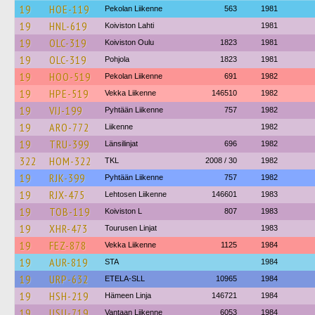
19
HOE-119
Pekolan Liikenne
563
1981
19
HNL-619
Koiviston Lahti
1981
19
OLC-319
Koiviston Oulu
1823
1981
19
OLC-319
Pohjola
1823
1981
19
HOO-519
Pekolan Liikenne
691
1982
19
HPE-519
Vekka Liikenne
146510
1982
19
VIJ-199
Pyhtään Liikenne
757
1982
19
ARO-772
Liikenne
1982
19
TRU-399
Länsilinjat
696
1982
322
HOM-322
TKL
2008 / 30
1982
19
RJK-399
Pyhtään Liikenne
757
1982
19
RJX-475
Lehtosen Liikenne
146601
1983
19
TOB-119
Koiviston L
807
1983
19
XHR-473
Tourusen Linjat
1983
19
FEZ-878
Vekka Liikenne
1125
1984
19
AUR-819
STA
1984
19
URP-632
ETELA-SLL
10965
1984
19
HSH-219
Hämeen Linja
146721
1984
19
USU-719
Vantaan Liikenne
6053
1984