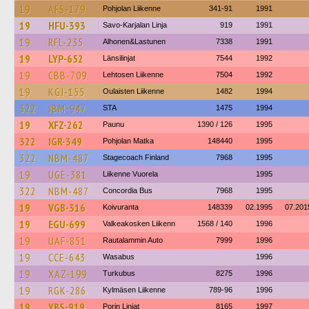
19
AFS-179
Pohjolan Liikenne
341-91
1991
19
HFU-393
Savo-Karjalan Linja
919
1991
19
RFL-235
Alhonen&Lastunen
7338
1991
19
LYP-652
Länsilinjat
7544
1992
19
CBB-709
Lehtosen Liikenne
7504
1992
19
KGJ-155
Oulaisten Liikenne
1482
1994
322
JBM-947
STA
1475
1994
19
XFZ-262
Paunu
1390 / 126
1995
322
IGR-349
Pohjolan Matka
148440
1995
322
NBM-487
Stagecoach Finland
7968
1995
19
UGE-381
Liikenne Vuorela
1995
322
NBM-487
Concordia Bus
7968
1995
19
VGB-316
Koivuranta
148339
02.1995
07.201
19
EGU-699
Valkeakosken Liikenn
1568 / 140
1996
19
UAF-851
Rautalammin Auto
7999
1996
19
CCE-643
Wasabus
1996
19
XAZ-199
Turkubus
8275
1996
19
RGK-286
Kylmäsen Liikenne
789-96
1996
19
YBS-919
Porin Linjat
8165
1997