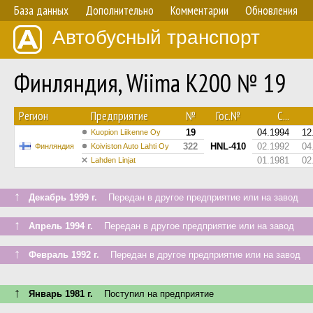
База данных
Дополнительно
Комментарии
Обновления
Автобусный транспорт
Финляндия, Wiima K200 № 19
Регион
Предприятие
№
Гос.№
С...
19
04.1994
12
Kuopion Liikenne Oy
322
HNL-410
02.1992
04
Финляндия
Koiviston Auto Lahti Oy
01.1981
02
Lahden Linjat
↑
Декабрь 1999 г.
Передан в другое предприятие или на завод
↑
Апрель 1994 г.
Передан в другое предприятие или на завод
↑
Февраль 1992 г.
Передан в другое предприятие или на завод
↑
Январь 1981 г.
Поступил на предприятие