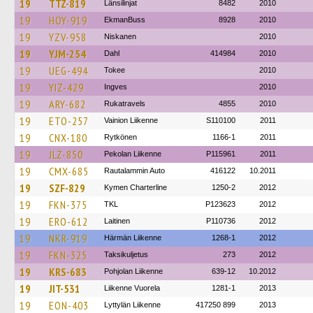
19
TTZ-819
Länsilinjat
8482
2010
19
HOY-919
EkmanBuss
8928
2010
19
YZV-958
Niskanen
2010
19
YJM-254
Dahl
414984
2010
19
UEG-494
Tokee
2010
19
YIZ-429
Ingves
2010
19
ARY-682
Rukatravels
4855
2010
19
ETO-257
Vainion Liikenne
S110100
2011
19
CNX-180
Rytkönen
1166-1
2011
19
JLZ-850
Pekolan Liikenne
P115961
2011
19
CMX-685
Rautalammin Auto
416122
10.2011
19
SZF-829
Kymen Charterline
1250-2
2012
19
FKN-375
TKL
P123623
2012
19
ERO-612
Laitinen
P110736
2012
19
NKR-919
Härmän Liikenne
1268-1
2012
19
FKN-325
Taksikuljetus
273
2012
19
KRS-683
Pohjolan Liikenne
639-12
10.2012
19
JIT-531
Liikenne Vuorela
1281-1
2013
19
EON-403
Lyttylän Liikenne
417250 899
2013