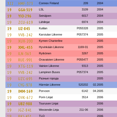
322
HMF-373
Connex Finland
209
2004
19
GGA-519
LSL
3109
2004
19
YIO-296
Seinäjoen
6017
2004
19
ZCU-619
Lähilinjat
6974
2004
19
IJZ-843
Kutilan
P055328
2005
19
VVB-242
Karstulan Liikenne
P057374
2005
19
XUX-200
Kymen Charterline
2005
19
XML-455
Hyvinkään Liikenne
1169-01
2005
19
ILN-363
Rytkönen
3267
2005
19
RUE-991
Oravaisten Liikenne
P055477
2005
19
XTG-119
Vainion Liikenne
9313
2005
19
VVB-242
Lampinen Buses
P057374
2005
19
UZC-695
Разные города
2005
19
CYG-978
Härmän Liikenne
520202
02.2005
19
IMM-169
Porvoon
6142
04.2005
19
OVK-672
Porin Linjat
3514
2006
19
UBZ-988
Tourusen Linjat
2006
19
JGZ-841
Westendin Linja
211-06
2006
19
BKI-451
TLO
2006