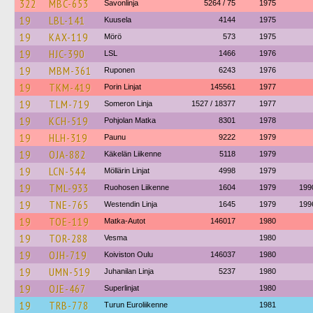
322
MBC-653
Savonlinja
5264 / 75
1975
19
LBL-141
Kuusela
4144
1975
19
KAX-119
Mörö
573
1975
19
HJC-390
LSL
1466
1976
19
MBM-361
Ruponen
6243
1976
19
TKM-419
Porin Linjat
145561
1977
19
TLM-719
Someron Linja
1527 / 18377
1977
19
KCH-519
Pohjolan Matka
8301
1978
19
HLH-319
Paunu
9222
1979
19
OJA-882
Käkelän Liikenne
5118
1979
19
LCN-544
Möllärin Linjat
4998
1979
19
TML-933
Ruohosen Liikenne
1604
1979
199
19
TNE-765
Westendin Linja
1645
1979
199
19
TOE-119
Matka-Autot
146017
1980
19
TOR-288
Vesma
1980
19
OJH-719
Koiviston Oulu
146037
1980
19
UMN-519
Juhanilan Linja
5237
1980
19
OJE-467
Superlinjat
1980
19
TRB-778
Turun Euroliikenne
1981