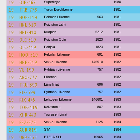
19
OJE-467
Superlinjat
1980
19
TRB-778
Turun Euroliikenne
1981
19
HOE-119
Pekolan Liikenne
563
1981
19
HNL-619
Koiviston Lahti
1981
19
HNL-410
Kuopion
5212
1981
19
OLC-319
Koiviston Oulu
1823
1981
19
OLC-319
Pohjola
1823
1981
19
HOO-519
Pekolan Liikenne
691
1982
19
HPE-519
Vekka Liikenne
146510
1982
19
VIJ-199
Pyhtään Liikenne
757
1982
19
ARO-772
Liikenne
1982
19
TRU-399
Länsilinjat
696
1982
19
RJK-399
Pyhtään Liikenne
757
1982
19
RJX-475
Lehtosen Liikenne
146601
1983
19
TOB-119
Koiviston L
807
1983
19
XHR-473
Tourusen Linjat
1983
19
FEZ-878
Vekka Liikenne
1125
1984
19
AUR-819
STA
1984
19
URP-632
ETELA-SLL
10965
1984