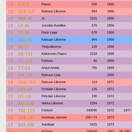
19
HJX-9
Paunu
538
1966
19
OER-519
Kainuun Liikenne
944
1966
19
XHK-43
JL
2221
1966
19
EP-96
Jussilan Autoliike
578
1966
19
EP-96
Porin Linjat
578
1966
19
OUL-50
Kainuun Liikenne
944
1966
19
IRI-63
Yhdysliikenne
126
1968
19
OB-753
Kaikkonen Paavo
2224
1968
19
TG-119
Förbom
40
1969
19
TT-19
Artturi Anttila
755
1969
19
OM-701
Kainuun Linja
1969
19
OHO-719
Kainuun Liikenne
114
1971
19
GXY-19
Pyhtään Liikenne
125
1971
19
IZF-19
Pekolan Liikenne
196
1972
19
HAL-190
Vekka Liikenne
2264
1972
19
TAE-119
Förbom
240045
1972
1977
19
OAR-247
Uusimaa, прочие
256 / 74
1973
19
RAA-688
Autolinjat
3415
1973
19
TCT-119
Förbom
145028
1973
05.1991