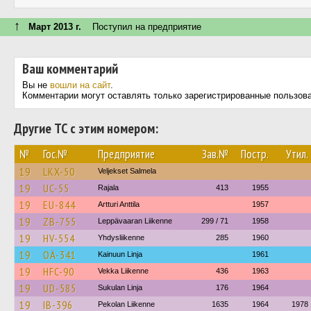
↑
Март 2013 г.
Поступил на предприятие
Ваш комментарий
Вы не
вошли на сайт
.
Комментарии могут оставлять только зарегистрированные пользов
Другие ТС с этим номером:
№
Гос.№
Предприятие
Зав.№
Постр.
Утил.
19
LKX-50
Veljekset Salmela
19
UC-55
Rajala
413
1955
19
EU-844
Artturi Anttila
1957
19
ZB-755
Leppävaaran Liikenne
299 / 71
1958
19
HV-554
Yhdysliikenne
285
1960
19
OÄ-341
Kainuun Linja
1961
19
HFC-90
Vekka Liikenne
436
1963
19
UD-585
Sukulan Linja
176
1964
19
IB-396
Pekolan Liikenne
1635
1964
1978