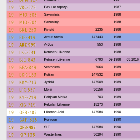
19
VRC-578
Разные города
1987
19
MJO-503
Savonlinja
1988
19
MJO-503
Savonlinja
1988
19
BKL-250
Kivistö
2235
1988
19
EJE-419
Artturi Anttila
147443
1988
19
ARZ-999
A-Bus
553
1988
19
LKC-541
Ketosen Liikenne
1988
19
BJE-843
Ketosen Liikenne
6793
09.1988
03.2016
19
BFA-849
Ventoniemi
7064
1989
19
EKK-163
Kutilan
147532
1989
19
KKY-713
Jyrkilä
147509
1989
19
LFC-537
Mörö
30156
1989
19
KYF-219
Pohjolan Matka
703
1989
19
XIG-719
Pekolan Liikenne
15273
1989
19
OFB-482
Liikenne Joki
147584
1990
19
GAP-325
Porvoon
1990
19
OFB-482
SLT
147584
1990
19
KIP-138
Westerlines
30294
1990