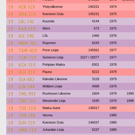
19
HCR-519
Yhdysliikenne
240151
1974
19
OHA-119
Koiviston Oulu
145231
1975
19
LBL-141
Kuusela
4144
1975
19
KAX-119
Mörö
573
1975
19
HJC-390
LSL
1466
1976
19
MBM-361
Ruponen
6243
1976
19
TKM-419
Porin Linjat
145561
1977
19
TLM-719
Someron Linja
1527 / 18377
1977
19
KCH-519
Pohjolan Matka
8301
1978
19
HLH-319
Paunu
9222
1979
19
OJA-882
Käkelän Liikenne
5118
1979
19
LCN-544
Möllärin Linjat
4998
1979
19
TML-933
Ruohosen Liikenne
1604
1979
1990
19
TNE-765
Westendin Linja
1645
1979
1996
19
TOE-119
Matka-Autot
146017
1980
19
TOR-288
Vesma
1980
19
OJH-719
Koiviston Oulu
146037
1980
19
UMN-519
Juhanilan Linja
5237
1980