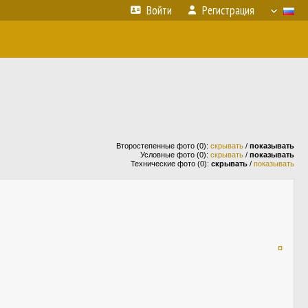
Войти
Регистрация
Второстепенные фото (0):
скрывать
/
показывать
Условные фото (0):
скрывать
/
показывать
Технические фото (0):
скрывать
/
показывать
¤