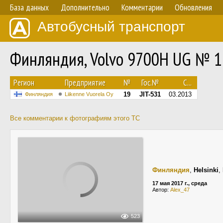
База данных
Дополнительно
Комментарии
Обновления
Автобусный транспорт
Финляндия, Volvo 9700H UG № 1
Регион
Предприятие
№
Гос.№
С...
19
JIT-531
03.2013
Финляндия
Liikenne Vuorela Oy
Все комментарии к фотографиям этого ТС
Финляндия
,
Helsinki
,
17 мая 2017 г., среда
Автор:
Alex_47
523