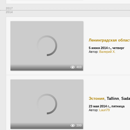
2017
2014
Ленинградская облас
5 июня 2014 г., четверг
Автор:
Валерий Х.
469
Эстония
,
Tallinn
,
Sada
23 мая 2014 г., пятница
Автор:
Lauri79
399