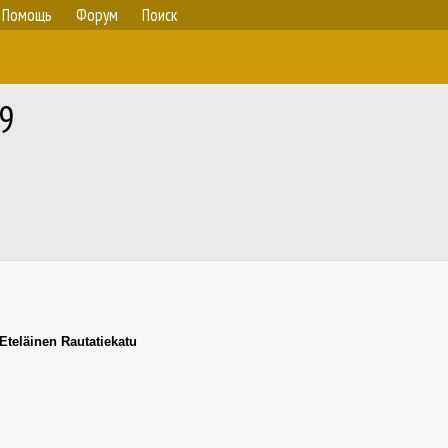
Помощь
Форум
Поиск
9
Eteläinen Rautatiekatu