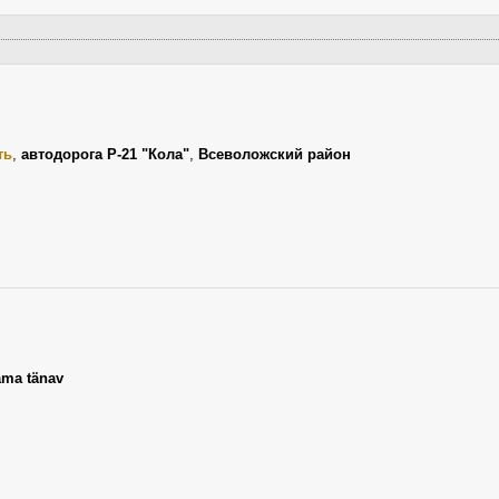
ть
,
автодорога Р-21 "Кола"
,
Всеволожский район
ma tänav