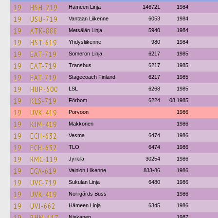
19
HSH-219
Hämeen Linja
146721
1984
19
USU-719
Vantaan Liikenne
6053
1984
19
ATK-888
Metsälän Linja
5940
1984
19
HST-619
Yhdysliikenne
980
1984
19
EAT-719
Someron Linja
6217
1985
19
EAT-719
Transbus
6217
1985
19
EAT-719
Stagecoach Finland
6217
1985
19
HUP-500
LSL
6268
1985
19
KLS-719
Förbom
6224
08.1985
19
UVK-419
Porvoon
1986
19
KJM-419
Makkonen
1986
19
ECH-632
Vesma
6474
1986
19
ECH-632
TLO
6474
1986
19
RMC-119
Jyrkilä
30254
1986
19
ECA-619
Vainion Liikenne
833-86
1986
19
UVC-719
Sukulan Linja
6480
1986
19
UVK-419
Norrgårds Buss
1986
19
UVJ-662
Hämeen Linja
6345
1986
19
BHM-117
Niskanen
1987