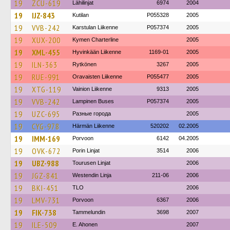
19
ZCU-619
Lähilinjat
6974
2004
19
IJZ-843
Kutilan
P055328
2005
19
VVB-242
Karstulan Liikenne
P057374
2005
19
XUX-200
Kymen Charterline
2005
19
XML-455
Hyvinkään Liikenne
1169-01
2005
19
ILN-363
Rytkönen
3267
2005
19
RUE-991
Oravaisten Liikenne
P055477
2005
19
XTG-119
Vainion Liikenne
9313
2005
19
VVB-242
Lampinen Buses
P057374
2005
19
UZC-695
Разные города
2005
19
CYG-978
Härmän Liikenne
520202
02.2005
19
IMM-169
Porvoon
6142
04.2005
19
OVK-672
Porin Linjat
3514
2006
19
UBZ-988
Tourusen Linjat
2006
19
JGZ-841
Westendin Linja
211-06
2006
19
BKI-451
TLO
2006
19
LMV-731
Porvoon
6367
2006
19
FIK-738
Tammelundin
3698
2007
19
ILE-509
E. Ahonen
2007