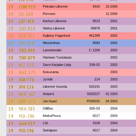
19
CHN-919
Pekolan Liikenne
9310
10.2000
19
CIJ-260
Porvoon
12.2000
19
LEF-419
Karhun Liikenne
9523
2001
19
ZJO-819
Vekka Liikenne
99878
2001
19
GFR-312
Kuljetus Fagerlund
461399
2002
19
UJY-219
Westerlines
9583
2002
19
TRZ-959
Lamminmäki
C-1206
2002
19
THF-879
Hämeen Turistiauto
2002
19
NIZ-333
Savo-Karjalan Linja
538-02
2002
19
XAZ-175
Koivuranta
2003
19
JGB-776
Jyrkilä
214
2003
19
JFH-126
Liikenne Vuorela
520191
2003
19
NKB-407
Ampers
S020227
01.2003
19
ENP-372
Jari Kaari
P030032
04.2003
19
YKV-385
OlliBus
655-03
2004
19
YIO-296
MatkaPeura
6017
2004
19
GGA-519
LSL
3109
2004
19
YIO-296
Seinäjoen
6017
2004