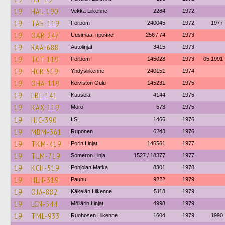
19
HAL-190
Vekka Liikenne
2264
1972
19
TAE-119
Förbom
240045
1972
1977
19
OAR-247
Uusimaa, прочие
256 / 74
1973
19
RAA-688
Autolinjat
3415
1973
19
TCT-119
Förbom
145028
1973
05.1991
19
HCR-519
Yhdysliikenne
240151
1974
19
OHA-119
Koiviston Oulu
145231
1975
19
LBL-141
Kuusela
4144
1975
19
KAX-119
Mörö
573
1975
19
HJC-390
LSL
1466
1976
19
MBM-361
Ruponen
6243
1976
19
TKM-419
Porin Linjat
145561
1977
19
TLM-719
Someron Linja
1527 / 18377
1977
19
KCH-519
Pohjolan Matka
8301
1978
19
HLH-319
Paunu
9222
1979
19
OJA-882
Käkelän Liikenne
5118
1979
19
LCN-544
Möllärin Linjat
4998
1979
19
TML-933
Ruohosen Liikenne
1604
1979
1990