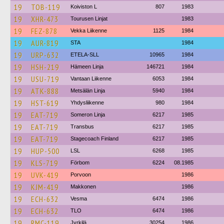
19
TOB-119
Koiviston L
807
1983
19
XHR-473
Tourusen Linjat
1983
19
FEZ-878
Vekka Liikenne
1125
1984
19
AUR-819
STA
1984
19
URP-632
ETELA-SLL
10965
1984
19
HSH-219
Hämeen Linja
146721
1984
19
USU-719
Vantaan Liikenne
6053
1984
19
ATK-888
Metsälän Linja
5940
1984
19
HST-619
Yhdysliikenne
980
1984
19
EAT-719
Someron Linja
6217
1985
19
EAT-719
Transbus
6217
1985
19
EAT-719
Stagecoach Finland
6217
1985
19
HUP-500
LSL
6268
1985
19
KLS-719
Förbom
6224
08.1985
19
UVK-419
Porvoon
1986
19
KJM-419
Makkonen
1986
19
ECH-632
Vesma
6474
1986
19
ECH-632
TLO
6474
1986
19
RMC-119
Jyrkilä
30254
1986