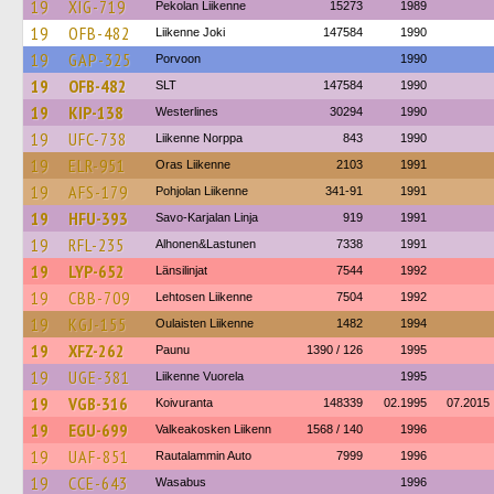
19
XIG-719
Pekolan Liikenne
15273
1989
19
OFB-482
Liikenne Joki
147584
1990
19
GAP-325
Porvoon
1990
19
OFB-482
SLT
147584
1990
19
KIP-138
Westerlines
30294
1990
19
UFC-738
Liikenne Norppa
843
1990
19
ELR-951
Oras Liikenne
2103
1991
19
AFS-179
Pohjolan Liikenne
341-91
1991
19
HFU-393
Savo-Karjalan Linja
919
1991
19
RFL-235
Alhonen&Lastunen
7338
1991
19
LYP-652
Länsilinjat
7544
1992
19
CBB-709
Lehtosen Liikenne
7504
1992
19
KGJ-155
Oulaisten Liikenne
1482
1994
19
XFZ-262
Paunu
1390 / 126
1995
19
UGE-381
Liikenne Vuorela
1995
19
VGB-316
Koivuranta
148339
02.1995
07.2015
19
EGU-699
Valkeakosken Liikenn
1568 / 140
1996
19
UAF-851
Rautalammin Auto
7999
1996
19
CCE-643
Wasabus
1996