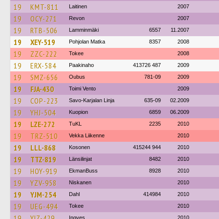
19
KMT-811
Laitinen
2007
19
OCY-271
Revon
2007
19
RTB-506
Lamminmäki
6557
11.2007
19
XEY-519
Pohjolan Matka
8357
2008
19
ZZC-222
Tokee
2008
19
ERX-584
Paakinaho
413726 487
2009
19
SMZ-656
Oubus
781-09
2009
19
FJA-430
Toimi Vento
2009
19
COP-223
Savo-Karjalan Linja
635-09
02.2009
19
YHJ-504
Kuopion
6859
06.2009
19
LZE-272
TuKL
2235
2010
19
TRZ-510
Vekka Liikenne
2010
19
LLL-868
Kosonen
415244 944
2010
19
TTZ-819
Länsilinjat
8482
2010
19
HOY-919
EkmanBuss
8928
2010
19
YZV-958
Niskanen
2010
19
YJM-254
Dahl
414984
2010
19
UEG-494
Tokee
2010
19
YIZ-429
Ingves
2010