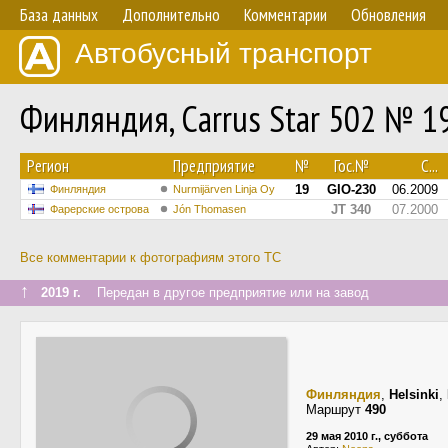
База данных
Дополнительно
Комментарии
Обновления
Автобусный транспорт
Финляндия, Carrus Star 502 № 1
Регион
Предприятие
№
Гос.№
С...
19
GIO-230
06.2009
Финляндия
Nurmijärven Linja Oy
JT 340
07.2000
Фарерские острова
Jón Thomasen
Все комментарии к фотографиям этого ТС
↑
2019 г.
Передан в другое предприятие или на завод
Финляндия
,
Helsinki
,
Маршрут
490
29 мая 2010 г., суббота