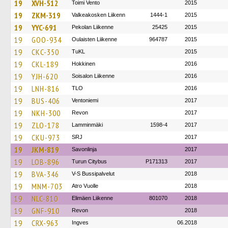
19
XVH-512
Toimi Vento
2015
19
ZKM-319
Valkeakosken Liikenn
1444-1
2015
19
YYC-691
Pekolan Liikenne
25425
2015
19
GOO-934
Oulaisten Liikenne
964787
2015
19
CKC-350
TuKL
2015
19
CKL-189
Hokkinen
2016
19
YJH-620
Soisalon Liikenne
2016
19
LNH-816
TLO
2016
19
BUS-406
Ventoniemi
2017
19
NKH-300
Revon
2017
19
ZLO-178
Lamminmäki
1598-4
2017
19
CKU-973
SRJ
2017
19
JKM-819
Savonlinja
2017
19
LOB-896
Turun Citybus
P171313
2017
19
BVA-346
V-S Bussipalvelut
2018
19
MNM-703
Atro Vuolle
2018
19
NLC-810
Elimäen Liikenne
801070
2018
19
GNF-910
Revon
2018
19
CRX-963
Ingves
06.2018