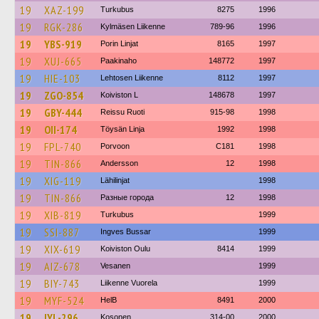
19
XAZ-199
Turkubus
8275
1996
19
RGK-286
Kylmäsen Liikenne
789-96
1996
19
YBS-919
Porin Linjat
8165
1997
19
XUJ-665
Paakinaho
148772
1997
19
HIE-103
Lehtosen Liikenne
8112
1997
19
ZGO-854
Koiviston L
148678
1997
19
GBY-444
Reissu Ruoti
915-98
1998
19
OII-174
Töysän Linja
1992
1998
19
FPL-740
Porvoon
C181
1998
19
TIN-866
Andersson
12
1998
19
XIG-119
Lähilinjat
1998
19
TIN-866
Разные города
12
1998
19
XIB-819
Turkubus
1999
19
SSI-887
Ingves Bussar
1999
19
XIX-619
Koiviston Oulu
8414
1999
19
AIZ-678
Vesanen
1999
19
BIY-743
Liikenne Vuorela
1999
19
MYF-524
HelB
8491
2000
19
IYL-296
Kosonen
314-00
2000