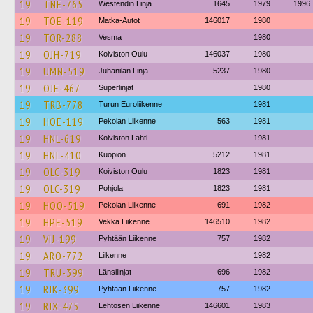
19
TNE-765
Westendin Linja
1645
1979
1996
19
TOE-119
Matka-Autot
146017
1980
19
TOR-288
Vesma
1980
19
OJH-719
Koiviston Oulu
146037
1980
19
UMN-519
Juhanilan Linja
5237
1980
19
OJE-467
Superlinjat
1980
19
TRB-778
Turun Euroliikenne
1981
19
HOE-119
Pekolan Liikenne
563
1981
19
HNL-619
Koiviston Lahti
1981
19
HNL-410
Kuopion
5212
1981
19
OLC-319
Koiviston Oulu
1823
1981
19
OLC-319
Pohjola
1823
1981
19
HOO-519
Pekolan Liikenne
691
1982
19
HPE-519
Vekka Liikenne
146510
1982
19
VIJ-199
Pyhtään Liikenne
757
1982
19
ARO-772
Liikenne
1982
19
TRU-399
Länsilinjat
696
1982
19
RJK-399
Pyhtään Liikenne
757
1982
19
RJX-475
Lehtosen Liikenne
146601
1983