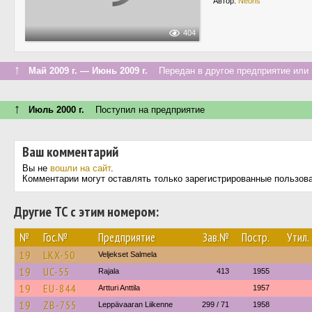
Автор:
Neons
404
↑
Май 2009 г. — Июнь 2009 г.
Передан в другое предприятие или 
↑
Июль 2000 г.
Поступил на предприятие
Ваш комментарий
Вы не
вошли на сайт
.
Комментарии могут оставлять только зарегистрированные пользов
Другие ТС с этим номером:
№
Гос.№
Предприятие
Зав.№
Постр.
Утил.
19
LKX-50
Veljekset Salmela
19
UC-55
Rajala
413
1955
19
EU-844
Artturi Anttila
1957
19
ZB-755
Leppävaaran Liikenne
299 / 71
1958