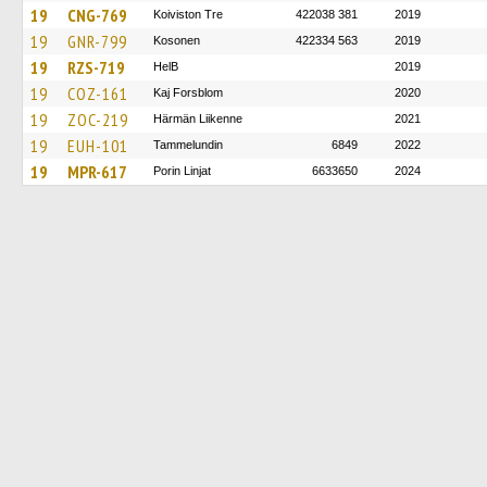
19
CNG-769
Koiviston Tre
422038 381
2019
19
GNR-799
Kosonen
422334 563
2019
19
RZS-719
HelB
2019
19
COZ-161
Kaj Forsblom
2020
19
ZOC-219
Härmän Liikenne
2021
19
EUH-101
Tammelundin
6849
2022
19
MPR-617
Porin Linjat
6633650
2024