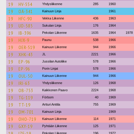
19
HV-554
Yhdysliikenne
285
1960
19
OÄ-341
Kainuun Linja
1961
19
HFC-90
Vekka Liikenne
436
1963
19
UD-585
Sukulan Linja
176
1964
19
IB-396
Pekolan Liikenne
1635
1964
1978
19
HJX-9
Paunu
538
1966
19
OER-519
Kainuun Liikenne
944
1966
19
XHK-43
JL
2221
1966
19
EP-96
Jussilan Autoliike
578
1966
19
EP-96
Porin Linjat
578
1966
19
OUL-50
Kainuun Liikenne
944
1966
19
IRI-63
Yhdysliikenne
126
1968
19
OB-753
Kaikkonen Paavo
2224
1968
19
TG-119
Förbom
40
1969
19
TT-19
Artturi Anttila
755
1969
19
OM-701
Kainuun Linja
1969
19
OHO-719
Kainuun Liikenne
114
1971
19
GXY-19
Pyhtään Liikenne
125
1971
19
IZF-19
Pekolan Liikenne
196
1972