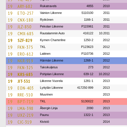
19
ARY-682
Rukatravels
4855
2010
19
ETO-257
Vainion Liikenne
S110100
2011
19
CNX-180
Rytkönen
1166-1
2011
19
JLZ-850
Pekolan Liikenne
P115961
2011
19
CMX-685
Rautalammin Auto
416122
10.2011
19
SZF-829
Kymen Charterline
1250-2
2012
19
FKN-375
TKL
P123623
2012
19
ERO-612
Laitinen
P110736
2012
19
NKR-919
Härmän Liikenne
1268-1
2012
19
FKN-325
Taksikuljetus
273
2012
19
KRS-683
Pohjolan Liikenne
639-12
10.2012
19
JIT-531
Liikenne Vuorela
1281-1
2013
19
EON-403
Lyttylän Liikenne
417250 899
2013
19
RRE-510
Muurinen
2013
19
BPT-719
TKL
S130022
2013
19
LMA-398
Åbergin Linja
2090
2013
19
UXZ-219
Paunu
1322-1
2013
19
CJC-319
Kivistö
2014