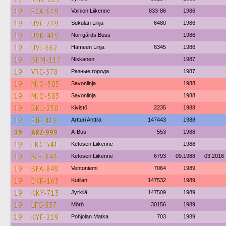
19
ECA-619
Vainion Liikenne
833-86
1986
19
UVC-719
Sukulan Linja
6480
1986
19
UVK-419
Norrgårds Buss
1986
19
UVJ-662
Hämeen Linja
6345
1986
19
BHM-117
Niskanen
1987
19
VRC-578
Разные города
1987
19
MJO-503
Savonlinja
1988
19
MJO-503
Savonlinja
1988
19
BKL-250
Kivistö
2235
1988
19
EJE-419
Artturi Anttila
147443
1988
19
ARZ-999
A-Bus
553
1988
19
LKC-541
Ketosen Liikenne
1988
19
BJE-843
Ketosen Liikenne
6793
09.1988
03.2016
19
BFA-849
Ventoniemi
7064
1989
19
EKK-163
Kutilan
147532
1989
19
KKY-713
Jyrkilä
147509
1989
19
LFC-537
Mörö
30156
1989
19
KYF-219
Pohjolan Matka
703
1989