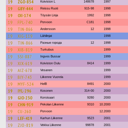
19
ZGO-854
Koiviston L
148678
1997
19
GBY-444
Reissu Ruoti
915-98
1998
19
OII-174
Töysän Linja
1992
1998
19
FPL-740
Porvoon
C181
1998
19
TIN-866
Andersson
12
1998
19
XIG-119
Lähilinjat
1998
19
TIN-866
Разные города
12
1998
19
XIB-819
Turkubus
1999
19
SSI-887
Ingves Bussar
1999
19
XIX-619
Koiviston Oulu
8414
1999
19
AIZ-678
Vesanen
1999
19
BIY-743
Liikenne Vuorela
1999
19
MYF-524
HelB
8491
2000
19
IYL-296
Kosonen
314-00
2000
19
GIO-230
Korsisaari
9280
2000
19
CHN-919
Pekolan Liikenne
9310
10.2000
19
CIJ-260
Porvoon
12.2000
19
LEF-419
Karhun Liikenne
9523
2001
19
ZJO-819
Vekka Liikenne
99878
2001