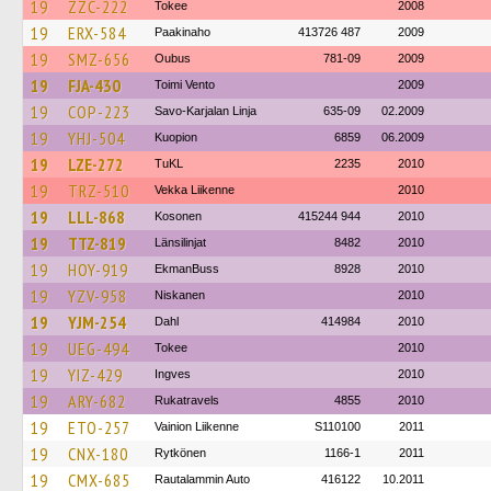
19
ZZC-222
Tokee
2008
19
ERX-584
Paakinaho
413726 487
2009
19
SMZ-656
Oubus
781-09
2009
19
FJA-430
Toimi Vento
2009
19
COP-223
Savo-Karjalan Linja
635-09
02.2009
19
YHJ-504
Kuopion
6859
06.2009
19
LZE-272
TuKL
2235
2010
19
TRZ-510
Vekka Liikenne
2010
19
LLL-868
Kosonen
415244 944
2010
19
TTZ-819
Länsilinjat
8482
2010
19
HOY-919
EkmanBuss
8928
2010
19
YZV-958
Niskanen
2010
19
YJM-254
Dahl
414984
2010
19
UEG-494
Tokee
2010
19
YIZ-429
Ingves
2010
19
ARY-682
Rukatravels
4855
2010
19
ETO-257
Vainion Liikenne
S110100
2011
19
CNX-180
Rytkönen
1166-1
2011
19
CMX-685
Rautalammin Auto
416122
10.2011