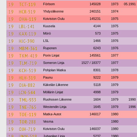
19
TCT-119
Förbom
145028
1973
05.1991
19
HCR-519
Yhdysliikenne
240151
1974
19
OHA-119
Koiviston Oulu
145231
1975
19
LBL-141
Kuusela
4144
1975
19
KAX-119
Mörö
573
1975
19
HJC-390
LSL
1466
1976
19
MBM-361
Ruponen
6243
1976
19
TKM-419
Porin Linjat
145561
1977
19
TLM-719
Someron Linja
1527 / 18377
1977
19
KCH-519
Pohjolan Matka
8301
1978
19
HLH-319
Paunu
9222
1979
19
OJA-882
Käkelän Liikenne
5118
1979
19
LCN-544
Möllärin Linjat
4998
1979
19
TML-933
Ruohosen Liikenne
1604
1979
1990
19
TNE-765
Westendin Linja
1645
1979
1996
19
TOE-119
Matka-Autot
146017
1980
19
TOR-288
Vesma
1980
19
OJH-719
Koiviston Oulu
146037
1980
19
UMN-519
Juhanilan Linja
5237
1980