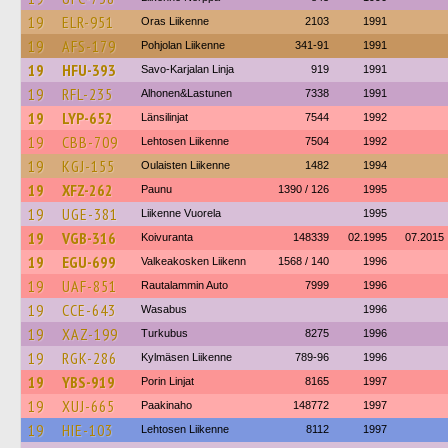
19
ELR-951
Oras Liikenne
2103
1991
19
AFS-179
Pohjolan Liikenne
341-91
1991
19
HFU-393
Savo-Karjalan Linja
919
1991
19
RFL-235
Alhonen&Lastunen
7338
1991
19
LYP-652
Länsilinjat
7544
1992
19
CBB-709
Lehtosen Liikenne
7504
1992
19
KGJ-155
Oulaisten Liikenne
1482
1994
19
XFZ-262
Paunu
1390 / 126
1995
19
UGE-381
Liikenne Vuorela
1995
19
VGB-316
Koivuranta
148339
02.1995
07.2015
19
EGU-699
Valkeakosken Liikenn
1568 / 140
1996
19
UAF-851
Rautalammin Auto
7999
1996
19
CCE-643
Wasabus
1996
19
XAZ-199
Turkubus
8275
1996
19
RGK-286
Kylmäsen Liikenne
789-96
1996
19
YBS-919
Porin Linjat
8165
1997
19
XUJ-665
Paakinaho
148772
1997
19
HIE-103
Lehtosen Liikenne
8112
1997