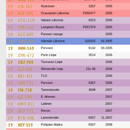
19
ILN-363
Rytkönen
3267
2005
19
RUE-991
Oravaisten Liikenne
P055477
2005
19
XTG-119
Vainion Liikenne
9313
2005
19
VVB-242
Lampinen Buses
P057374
2005
19
UZC-695
Разные города
2005
19
CYG-978
Härmän Liikenne
520202
02.2005
19
IMM-169
Porvoon
6142
04.2005
19
OVK-672
Porin Linjat
3514
2006
19
UBZ-988
Tourusen Linjat
2006
19
JGZ-841
Westendin Linja
211-06
2006
19
BKI-451
TLO
2006
19
LMV-731
Porvoon
6367
2006
19
FIK-738
Tammelundin
3698
2007
19
ILE-509
E. Ahonen
2007
19
KMT-811
Laitinen
2007
19
OCY-271
Revon
2007
19
RTB-506
Lamminmäki
6557
11.2007
19
XEY-519
Pohjolan Matka
8357
2008