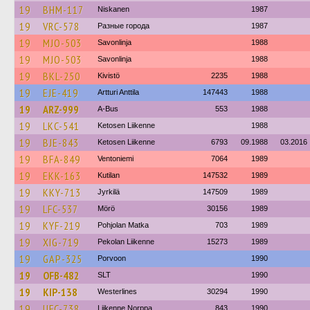
19
BHM-117
Niskanen
1987
19
VRC-578
Разные города
1987
19
MJO-503
Savonlinja
1988
19
MJO-503
Savonlinja
1988
19
BKL-250
Kivistö
2235
1988
19
EJE-419
Artturi Anttila
147443
1988
19
ARZ-999
A-Bus
553
1988
19
LKC-541
Ketosen Liikenne
1988
19
BJE-843
Ketosen Liikenne
6793
09.1988
03.2016
19
BFA-849
Ventoniemi
7064
1989
19
EKK-163
Kutilan
147532
1989
19
KKY-713
Jyrkilä
147509
1989
19
LFC-537
Mörö
30156
1989
19
KYF-219
Pohjolan Matka
703
1989
19
XIG-719
Pekolan Liikenne
15273
1989
19
GAP-325
Porvoon
1990
19
OFB-482
SLT
1990
19
KIP-138
Westerlines
30294
1990
19
UFC-738
Liikenne Norppa
843
1990