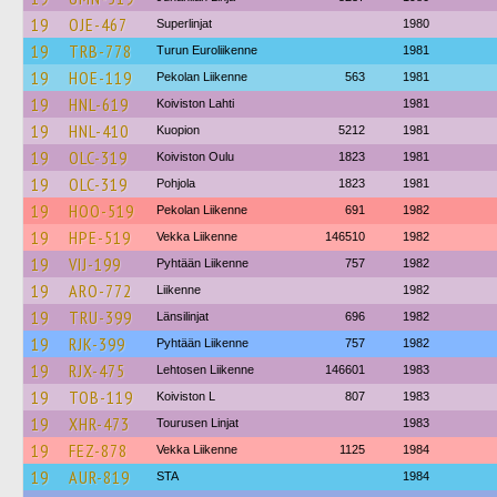
19
OJE-467
Superlinjat
1980
19
TRB-778
Turun Euroliikenne
1981
19
HOE-119
Pekolan Liikenne
563
1981
19
HNL-619
Koiviston Lahti
1981
19
HNL-410
Kuopion
5212
1981
19
OLC-319
Koiviston Oulu
1823
1981
19
OLC-319
Pohjola
1823
1981
19
HOO-519
Pekolan Liikenne
691
1982
19
HPE-519
Vekka Liikenne
146510
1982
19
VIJ-199
Pyhtään Liikenne
757
1982
19
ARO-772
Liikenne
1982
19
TRU-399
Länsilinjat
696
1982
19
RJK-399
Pyhtään Liikenne
757
1982
19
RJX-475
Lehtosen Liikenne
146601
1983
19
TOB-119
Koiviston L
807
1983
19
XHR-473
Tourusen Linjat
1983
19
FEZ-878
Vekka Liikenne
1125
1984
19
AUR-819
STA
1984