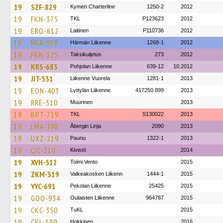
19
SZF-829
Kymen Charterline
1250-2
2012
19
FKN-375
TKL
P123623
2012
19
ERO-612
Laitinen
P110736
2012
19
NKR-919
Härmän Liikenne
1268-1
2012
19
FKN-325
Taksikuljetus
273
2012
19
KRS-683
Pohjolan Liikenne
639-12
10.2012
19
JIT-531
Liikenne Vuorela
1281-1
2013
19
EON-403
Lyttylän Liikenne
417250 899
2013
19
RRE-510
Muurinen
2013
19
BPT-719
TKL
S130022
2013
19
LMA-398
Åbergin Linja
2090
2013
19
UXZ-219
Paunu
1322-1
2013
19
CJC-319
Kivistö
2014
19
XVH-512
Toimi Vento
2015
19
ZKM-319
Valkeakosken Liikenn
1444-1
2015
19
YYC-691
Pekolan Liikenne
25425
2015
19
GOO-934
Oulaisten Liikenne
964787
2015
19
CKC-350
TuKL
2015
19
CKL-189
Hokkinen
2016