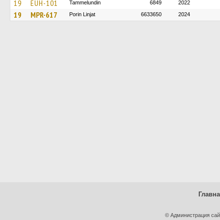
19
EUH-101
Tammelundin
6849
2022
19
MPR-617
Porin Linjat
6633650
2024
Главн
© Администрация сай