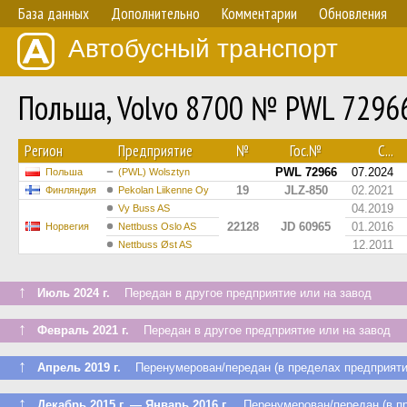
База данных
Дополнительно
Комментарии
Обновления
Автобусный транспорт
Польша, Volvo 8700 № PWL 7296
Регион
Предприятие
№
Гос.№
С...
PWL 72966
07.2024
Польша
(PWL) Wolsztyn
19
JLZ-850
02.2021
Финляндия
Pekolan Liikenne Oy
04.2019
Vy Buss AS
22128
JD 60965
01.2016
Норвегия
Nettbuss Oslo AS
12.2011
Nettbuss Øst AS
↑
Июль 2024 г.
Передан в другое предприятие или на завод
↑
Февраль 2021 г.
Передан в другое предприятие или на завод
↑
Апрель 2019 г.
Перенумерован/передан (в пределах предприяти
↑
Декабрь 2015 г. — Январь 2016 г.
Перенумерован/передан (в пр