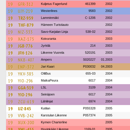
19
GFR-312
Kuljetus Fagerlund
461399
2002
19
UJY-219
Westerlines
9583
2002
19
TRZ-959
Lamminmäki
C-1206
2002
19
THF-879
Hämeen Turistiauto
2002
19
NIZ-333
Savo-Karjalan Linja
538-02
2002
19
XAZ-175
Koivuranta
2003
19
JGB-776
Jyrkilä
214
2003
19
JFH-126
Liikenne Vuorela
520191
2003
19
NKB-407
Ampers
S020227
01.2003
19
ENP-372
Jari Kaari
P030032
04.2003
19
YKV-385
OlliBus
655-03
2004
19
YIO-296
MatkaPeura
6017
2004
19
GGA-519
LSL
3109
2004
19
YIO-296
Seinäjoen
6017
2004
19
ZCU-619
Lähilinjat
6974
2004
19
IJZ-843
Kutilan
P055328
2005
19
VVB-242
Karstulan Liikenne
P057374
2005
19
XUX-200
Kymen Charterline
2005
19
XML-455
Hyvinkään Liikenne
1169-01
2005