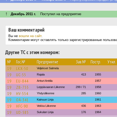
↑
Декабрь 2011 г.
Поступил на предприятие
Ваш комментарий
Вы не
вошли на сайт
.
Комментарии могут оставлять только зарегистрированные пользов
Другие ТС с этим номером:
№
Гос.№
Предприятие
Зав.№
Постр.
Утил.
19
LKX-50
Veljekset Salmela
19
UC-55
Rajala
413
1955
19
EU-844
Artturi Anttila
1957
19
ZB-755
Leppävaaran Liikenne
299 / 71
1958
19
HV-554
Yhdysliikenne
285
1960
19
OÄ-341
Kainuun Linja
1961
19
HFC-90
Vekka Liikenne
436
1963
19
UD-585
Sukulan Linja
176
1964