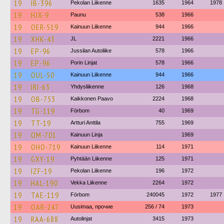
19
IB-396
Pekolan Liikenne
1635
1964
1978
19
HJX-9
Paunu
538
1966
19
OER-519
Kainuun Liikenne
944
1966
19
XHK-43
JL
2221
1966
19
EP-96
Jussilan Autoliike
578
1966
19
EP-96
Porin Linjat
578
1966
19
OUL-50
Kainuun Liikenne
944
1966
19
IRI-63
Yhdysliikenne
126
1968
19
OB-753
Kaikkonen Paavo
2224
1968
19
TG-119
Förbom
40
1969
19
TT-19
Artturi Anttila
755
1969
19
OM-701
Kainuun Linja
1969
19
OHO-719
Kainuun Liikenne
114
1971
19
GXY-19
Pyhtään Liikenne
125
1971
19
IZF-19
Pekolan Liikenne
196
1972
19
HAL-190
Vekka Liikenne
2264
1972
19
TAE-119
Förbom
240045
1972
1977
19
OAR-247
Uusimaa, прочие
256 / 74
1973
19
RAA-688
Autolinjat
3415
1973