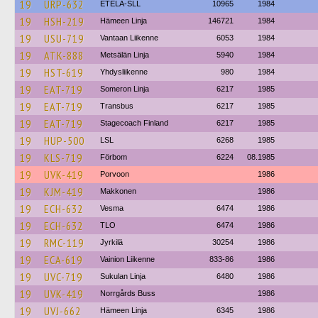
19
URP-632
ETELA-SLL
10965
1984
19
HSH-219
Hämeen Linja
146721
1984
19
USU-719
Vantaan Liikenne
6053
1984
19
ATK-888
Metsälän Linja
5940
1984
19
HST-619
Yhdysliikenne
980
1984
19
EAT-719
Someron Linja
6217
1985
19
EAT-719
Transbus
6217
1985
19
EAT-719
Stagecoach Finland
6217
1985
19
HUP-500
LSL
6268
1985
19
KLS-719
Förbom
6224
08.1985
19
UVK-419
Porvoon
1986
19
KJM-419
Makkonen
1986
19
ECH-632
Vesma
6474
1986
19
ECH-632
TLO
6474
1986
19
RMC-119
Jyrkilä
30254
1986
19
ECA-619
Vainion Liikenne
833-86
1986
19
UVC-719
Sukulan Linja
6480
1986
19
UVK-419
Norrgårds Buss
1986
19
UVJ-662
Hämeen Linja
6345
1986