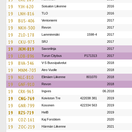
19
YJH-620
Soisalon Liikenne
2016
19
LNH-816
TLO
2016
19
BUS-406
Ventoniemi
2017
19
NKH-300
Revon
2017
19
ZLO-178
Lamminmäki
1598-4
2017
19
CKU-973
SRJ
2017
19
JKM-819
Savonlinja
2017
19
LOB-896
Turun Citybus
P171313
2017
19
BVA-346
V-S Bussipalvelut
2018
19
MNM-703
Atro Vuolle
2018
19
NLC-810
Elimäen Liikenne
801070
2018
19
GNF-910
Revon
2018
19
CRX-963
Ingves
06.2018
19
CNG-769
Koiviston Tre
422038 381
2019
19
GNR-799
Kosonen
422334 563
2019
19
RZS-719
HelB
2019
19
COZ-161
Kaj Forsblom
2020
19
ZOC-219
Härmän Liikenne
2021