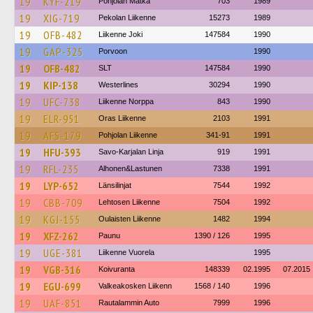
19
KYF-219
Pohjolan Matka
703
1989
19
XIG-719
Pekolan Liikenne
15273
1989
19
OFB-482
Liikenne Joki
147584
1990
19
GAP-325
Porvoon
1990
19
OFB-482
SLT
147584
1990
19
KIP-138
Westerlines
30294
1990
19
UFC-738
Liikenne Norppa
843
1990
19
ELR-951
Oras Liikenne
2103
1991
19
AFS-179
Pohjolan Liikenne
341-91
1991
19
HFU-393
Savo-Karjalan Linja
919
1991
19
RFL-235
Alhonen&Lastunen
7338
1991
19
LYP-652
Länsilinjat
7544
1992
19
CBB-709
Lehtosen Liikenne
7504
1992
19
KGJ-155
Oulaisten Liikenne
1482
1994
19
XFZ-262
Paunu
1390 / 126
1995
19
UGE-381
Liikenne Vuorela
1995
19
VGB-316
Koivuranta
148339
02.1995
07.2015
19
EGU-699
Valkeakosken Liikenn
1568 / 140
1996
19
UAF-851
Rautalammin Auto
7999
1996