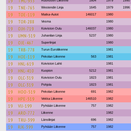
19
TML-933
Ruohosen Liikenne
1604
1979
1990
19
TNE-765
Westendin Linja
1645
1979
1996
19
TOE-119
Matka-Autot
146017
1980
19
TOR-288
Vesma
1980
19
OJH-719
Koiviston Oulu
146037
1980
19
UMN-519
Juhanilan Linja
5237
1980
19
OJE-467
Superlinjat
1980
19
TRB-778
Turun Euroliikenne
1981
19
HOE-119
Pekolan Liikenne
563
1981
19
HNL-619
Koiviston Lahti
1981
19
HNL-410
Kuopion
5212
1981
19
OLC-319
Koiviston Oulu
1823
1981
19
OLC-319
Pohjola
1823
1981
19
HOO-519
Pekolan Liikenne
691
1982
19
HPE-519
Vekka Liikenne
146510
1982
19
VIJ-199
Pyhtään Liikenne
757
1982
19
ARO-772
Liikenne
1982
19
TRU-399
Länsilinjat
696
1982
19
RJK-399
Pyhtään Liikenne
757
1982