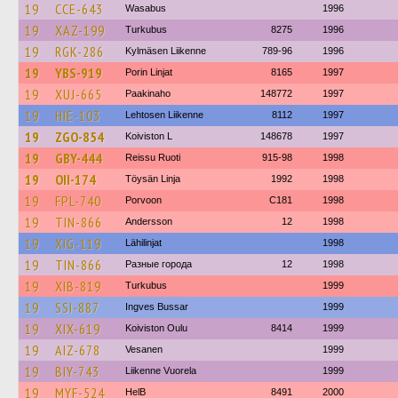
19
CCE-643
Wasabus
1996
19
XAZ-199
Turkubus
8275
1996
19
RGK-286
Kylmäsen Liikenne
789-96
1996
19
YBS-919
Porin Linjat
8165
1997
19
XUJ-665
Paakinaho
148772
1997
19
HIE-103
Lehtosen Liikenne
8112
1997
19
ZGO-854
Koiviston L
148678
1997
19
GBY-444
Reissu Ruoti
915-98
1998
19
OII-174
Töysän Linja
1992
1998
19
FPL-740
Porvoon
C181
1998
19
TIN-866
Andersson
12
1998
19
XIG-119
Lähilinjat
1998
19
TIN-866
Разные города
12
1998
19
XIB-819
Turkubus
1999
19
SSI-887
Ingves Bussar
1999
19
XIX-619
Koiviston Oulu
8414
1999
19
AIZ-678
Vesanen
1999
19
BIY-743
Liikenne Vuorela
1999
19
MYF-524
HelB
8491
2000