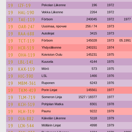
19
IZF-19
Pekolan Liikenne
196
1972
19
HAL-190
Vekka Liikenne
2264
1972
19
TAE-119
Förbom
240045
1972
1977
19
OAR-247
Uusimaa, прочие
256 / 74
1973
19
RAA-688
Autolinjat
3415
1973
19
TCT-119
Förbom
145028
1973
05.1991
19
HCR-519
Yhdysliikenne
240151
1974
19
OHA-119
Koiviston Oulu
145231
1975
19
LBL-141
Kuusela
4144
1975
19
KAX-119
Mörö
573
1975
19
HJC-390
LSL
1466
1976
19
MBM-361
Ruponen
6243
1976
19
TKM-419
Porin Linjat
145561
1977
19
TLM-719
Someron Linja
1527 / 18377
1977
19
KCH-519
Pohjolan Matka
8301
1978
19
HLH-319
Paunu
9222
1979
19
OJA-882
Käkelän Liikenne
5118
1979
19
LCN-544
Möllärin Linjat
4998
1979