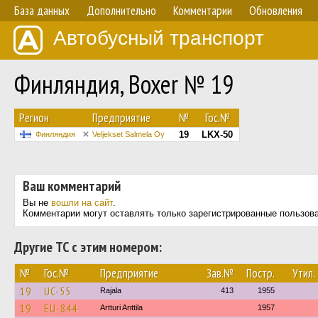
База данных
Дополнительно
Комментарии
Обновления
Автобусный транспорт
Финляндия, Boxer № 19
Регион
Предприятие
№
Гос.№
19
LKX-50
Финляндия
Veljekset Salmela Oy
Ваш комментарий
Вы не
вошли на сайт
.
Комментарии могут оставлять только зарегистрированные пользов
Другие ТС с этим номером:
№
Гос.№
Предприятие
Зав.№
Постр.
Утил.
19
UC-55
Rajala
413
1955
19
EU-844
Artturi Anttila
1957