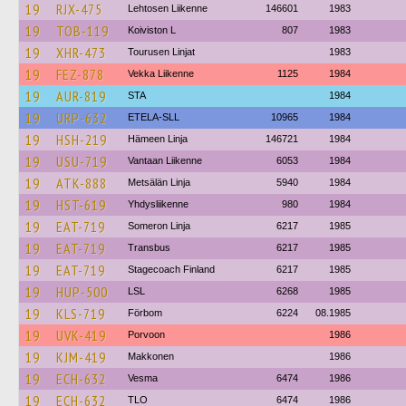
19
RJX-475
Lehtosen Liikenne
146601
1983
19
TOB-119
Koiviston L
807
1983
19
XHR-473
Tourusen Linjat
1983
19
FEZ-878
Vekka Liikenne
1125
1984
19
AUR-819
STA
1984
19
URP-632
ETELA-SLL
10965
1984
19
HSH-219
Hämeen Linja
146721
1984
19
USU-719
Vantaan Liikenne
6053
1984
19
ATK-888
Metsälän Linja
5940
1984
19
HST-619
Yhdysliikenne
980
1984
19
EAT-719
Someron Linja
6217
1985
19
EAT-719
Transbus
6217
1985
19
EAT-719
Stagecoach Finland
6217
1985
19
HUP-500
LSL
6268
1985
19
KLS-719
Förbom
6224
08.1985
19
UVK-419
Porvoon
1986
19
KJM-419
Makkonen
1986
19
ECH-632
Vesma
6474
1986
19
ECH-632
TLO
6474
1986