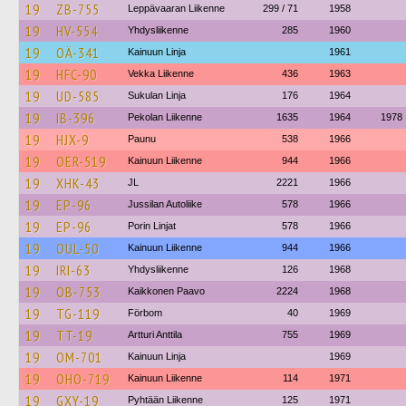
19
ZB-755
Leppävaaran Liikenne
299 / 71
1958
19
HV-554
Yhdysliikenne
285
1960
19
OÄ-341
Kainuun Linja
1961
19
HFC-90
Vekka Liikenne
436
1963
19
UD-585
Sukulan Linja
176
1964
19
IB-396
Pekolan Liikenne
1635
1964
1978
19
HJX-9
Paunu
538
1966
19
OER-519
Kainuun Liikenne
944
1966
19
XHK-43
JL
2221
1966
19
EP-96
Jussilan Autoliike
578
1966
19
EP-96
Porin Linjat
578
1966
19
OUL-50
Kainuun Liikenne
944
1966
19
IRI-63
Yhdysliikenne
126
1968
19
OB-753
Kaikkonen Paavo
2224
1968
19
TG-119
Förbom
40
1969
19
TT-19
Artturi Anttila
755
1969
19
OM-701
Kainuun Linja
1969
19
OHO-719
Kainuun Liikenne
114
1971
19
GXY-19
Pyhtään Liikenne
125
1971