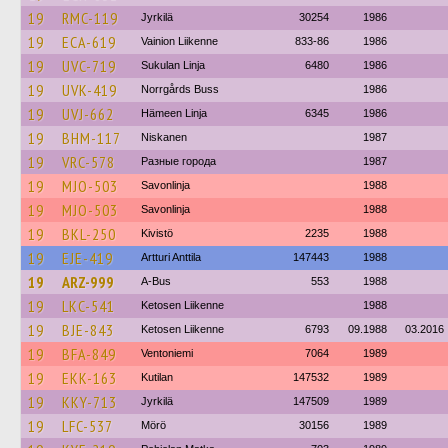
19
RMC-119
Jyrkilä
30254
1986
19
ECA-619
Vainion Liikenne
833-86
1986
19
UVC-719
Sukulan Linja
6480
1986
19
UVK-419
Norrgårds Buss
1986
19
UVJ-662
Hämeen Linja
6345
1986
19
BHM-117
Niskanen
1987
19
VRC-578
Разные города
1987
19
MJO-503
Savonlinja
1988
19
MJO-503
Savonlinja
1988
19
BKL-250
Kivistö
2235
1988
19
EJE-419
Artturi Anttila
147443
1988
19
ARZ-999
A-Bus
553
1988
19
LKC-541
Ketosen Liikenne
1988
19
BJE-843
Ketosen Liikenne
6793
09.1988
03.2016
19
BFA-849
Ventoniemi
7064
1989
19
EKK-163
Kutilan
147532
1989
19
KKY-713
Jyrkilä
147509
1989
19
LFC-537
Mörö
30156
1989