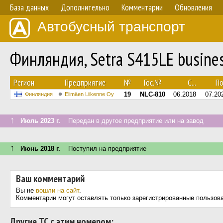
База данных
Дополнительно
Комментарии
Обновления
Автобусный транспорт
Финляндия, Setra S415LE busine
Регион
Предприятие
№
Гос.№
С...
По.
19
NLC-810
06.2018
07.20
Финляндия
Elimäen Liikenne Oy
↑
Июль 2023 г.
Передан в другое предприятие или на завод
↑
Июнь 2018 г.
Поступил на предприятие
Ваш комментарий
Вы не
вошли на сайт
.
Комментарии могут оставлять только зарегистрированные пользов
Другие ТС с этим номером: