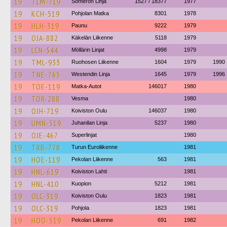
19
TLM-719
Someron Linja
1527 / 18377
1977
19
KCH-519
Pohjolan Matka
8301
1978
19
HLH-319
Paunu
9222
1979
19
OJA-882
Käkelän Liikenne
5118
1979
19
LCN-544
Möllärin Linjat
4998
1979
19
TML-933
Ruohosen Liikenne
1604
1979
1990
19
TNE-765
Westendin Linja
1645
1979
1996
19
TOE-119
Matka-Autot
146017
1980
19
TOR-288
Vesma
1980
19
OJH-719
Koiviston Oulu
146037
1980
19
UMN-519
Juhanilan Linja
5237
1980
19
OJE-467
Superlinjat
1980
19
TRB-778
Turun Euroliikenne
1981
19
HOE-119
Pekolan Liikenne
563
1981
19
HNL-619
Koiviston Lahti
1981
19
HNL-410
Kuopion
5212
1981
19
OLC-319
Koiviston Oulu
1823
1981
19
OLC-319
Pohjola
1823
1981
19
HOO-519
Pekolan Liikenne
691
1982