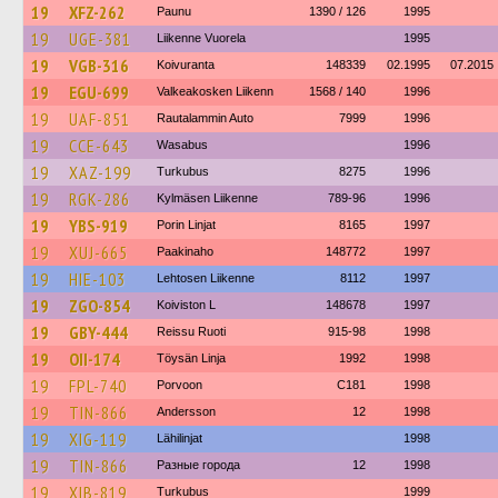
19
XFZ-262
Paunu
1390 / 126
1995
19
UGE-381
Liikenne Vuorela
1995
19
VGB-316
Koivuranta
148339
02.1995
07.2015
19
EGU-699
Valkeakosken Liikenn
1568 / 140
1996
19
UAF-851
Rautalammin Auto
7999
1996
19
CCE-643
Wasabus
1996
19
XAZ-199
Turkubus
8275
1996
19
RGK-286
Kylmäsen Liikenne
789-96
1996
19
YBS-919
Porin Linjat
8165
1997
19
XUJ-665
Paakinaho
148772
1997
19
HIE-103
Lehtosen Liikenne
8112
1997
19
ZGO-854
Koiviston L
148678
1997
19
GBY-444
Reissu Ruoti
915-98
1998
19
OII-174
Töysän Linja
1992
1998
19
FPL-740
Porvoon
C181
1998
19
TIN-866
Andersson
12
1998
19
XIG-119
Lähilinjat
1998
19
TIN-866
Разные города
12
1998
19
XIB-819
Turkubus
1999