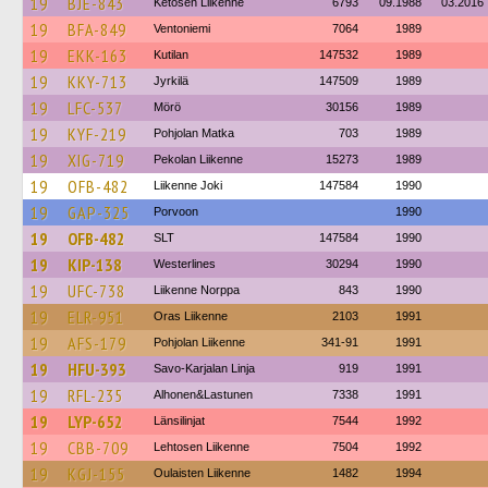
19
BJE-843
Ketosen Liikenne
6793
09.1988
03.2016
19
BFA-849
Ventoniemi
7064
1989
19
EKK-163
Kutilan
147532
1989
19
KKY-713
Jyrkilä
147509
1989
19
LFC-537
Mörö
30156
1989
19
KYF-219
Pohjolan Matka
703
1989
19
XIG-719
Pekolan Liikenne
15273
1989
19
OFB-482
Liikenne Joki
147584
1990
19
GAP-325
Porvoon
1990
19
OFB-482
SLT
147584
1990
19
KIP-138
Westerlines
30294
1990
19
UFC-738
Liikenne Norppa
843
1990
19
ELR-951
Oras Liikenne
2103
1991
19
AFS-179
Pohjolan Liikenne
341-91
1991
19
HFU-393
Savo-Karjalan Linja
919
1991
19
RFL-235
Alhonen&Lastunen
7338
1991
19
LYP-652
Länsilinjat
7544
1992
19
CBB-709
Lehtosen Liikenne
7504
1992
19
KGJ-155
Oulaisten Liikenne
1482
1994