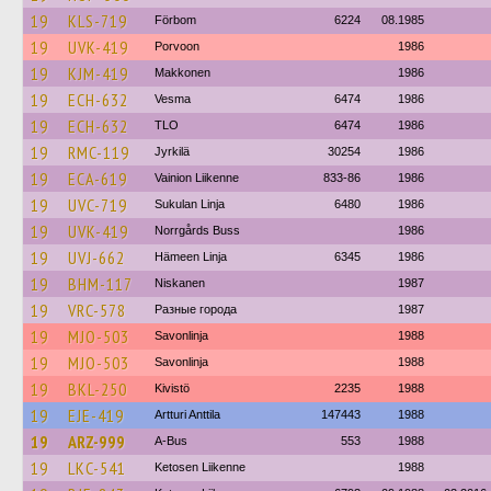
19
KLS-719
Förbom
6224
08.1985
19
UVK-419
Porvoon
1986
19
KJM-419
Makkonen
1986
19
ECH-632
Vesma
6474
1986
19
ECH-632
TLO
6474
1986
19
RMC-119
Jyrkilä
30254
1986
19
ECA-619
Vainion Liikenne
833-86
1986
19
UVC-719
Sukulan Linja
6480
1986
19
UVK-419
Norrgårds Buss
1986
19
UVJ-662
Hämeen Linja
6345
1986
19
BHM-117
Niskanen
1987
19
VRC-578
Разные города
1987
19
MJO-503
Savonlinja
1988
19
MJO-503
Savonlinja
1988
19
BKL-250
Kivistö
2235
1988
19
EJE-419
Artturi Anttila
147443
1988
19
ARZ-999
A-Bus
553
1988
19
LKC-541
Ketosen Liikenne
1988