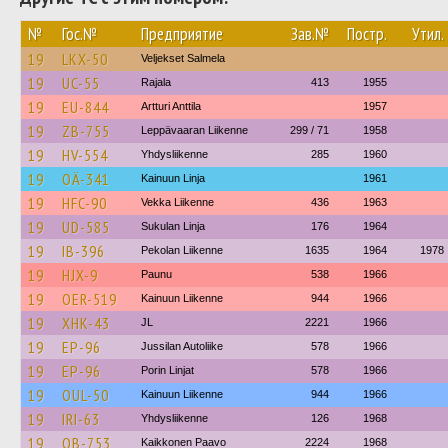
№
Гос.№
Предприятие
Зав.№
Постр.
Утил.
19
LKX-50
Veljekset Salmela
19
UC-55
Rajala
413
1955
19
EU-844
Artturi Anttila
1957
19
ZB-755
Leppävaaran Liikenne
299 / 71
1958
19
HV-554
Yhdysliikenne
285
1960
19
OÄ-341
Kainuun Linja
1961
19
HFC-90
Vekka Liikenne
436
1963
19
UD-585
Sukulan Linja
176
1964
19
IB-396
Pekolan Liikenne
1635
1964
1978
19
HJX-9
Paunu
538
1966
19
OER-519
Kainuun Liikenne
944
1966
19
XHK-43
JL
2221
1966
19
EP-96
Jussilan Autoliike
578
1966
19
EP-96
Porin Linjat
578
1966
19
OUL-50
Kainuun Liikenne
944
1966
19
IRI-63
Yhdysliikenne
126
1968
19
OB-753
Kaikkonen Paavo
2224
1968