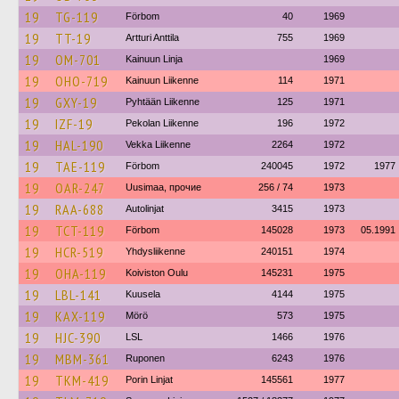
19
TG-119
Förbom
40
1969
19
TT-19
Artturi Anttila
755
1969
19
OM-701
Kainuun Linja
1969
19
OHO-719
Kainuun Liikenne
114
1971
19
GXY-19
Pyhtään Liikenne
125
1971
19
IZF-19
Pekolan Liikenne
196
1972
19
HAL-190
Vekka Liikenne
2264
1972
19
TAE-119
Förbom
240045
1972
1977
19
OAR-247
Uusimaa, прочие
256 / 74
1973
19
RAA-688
Autolinjat
3415
1973
19
TCT-119
Förbom
145028
1973
05.1991
19
HCR-519
Yhdysliikenne
240151
1974
19
OHA-119
Koiviston Oulu
145231
1975
19
LBL-141
Kuusela
4144
1975
19
KAX-119
Mörö
573
1975
19
HJC-390
LSL
1466
1976
19
MBM-361
Ruponen
6243
1976
19
TKM-419
Porin Linjat
145561
1977