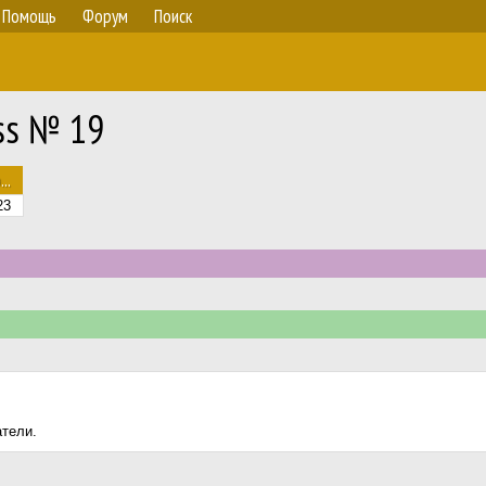
Помощь
Форум
Поиск
ss № 19
..
23
атели.