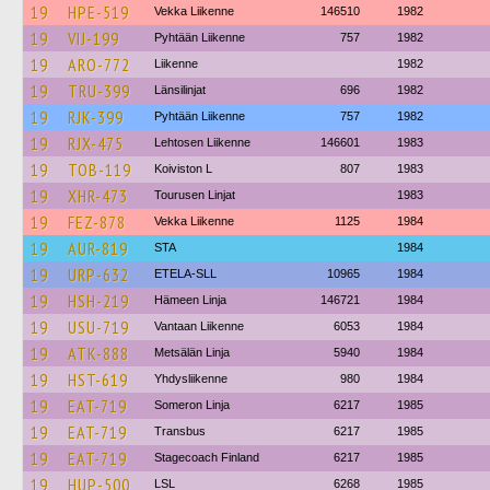
19
HPE-519
Vekka Liikenne
146510
1982
19
VIJ-199
Pyhtään Liikenne
757
1982
19
ARO-772
Liikenne
1982
19
TRU-399
Länsilinjat
696
1982
19
RJK-399
Pyhtään Liikenne
757
1982
19
RJX-475
Lehtosen Liikenne
146601
1983
19
TOB-119
Koiviston L
807
1983
19
XHR-473
Tourusen Linjat
1983
19
FEZ-878
Vekka Liikenne
1125
1984
19
AUR-819
STA
1984
19
URP-632
ETELA-SLL
10965
1984
19
HSH-219
Hämeen Linja
146721
1984
19
USU-719
Vantaan Liikenne
6053
1984
19
ATK-888
Metsälän Linja
5940
1984
19
HST-619
Yhdysliikenne
980
1984
19
EAT-719
Someron Linja
6217
1985
19
EAT-719
Transbus
6217
1985
19
EAT-719
Stagecoach Finland
6217
1985
19
HUP-500
LSL
6268
1985