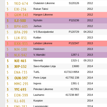
5
YKO-674
Oulaisten Liikenne
S120126
2012
5
EXI-256
Rukan Taksi
2012
5
GKM-343
Hangon Liikenne
2012
5
ILE-500
Nyholm
P115236
2012
5
BPH-605
Jarbus
2012
5
BPA-299
V-S Bussipalvelut
P120729
04.2012
5
LLN-851
Kutilan
2013
5
BXN-935
Lehdon Liikenne
P132347
2013
5
NJH-100
Hokkinen
2013
5
NLX-942
V. Alamäki
1287-1
2013
5
NJE-465
Niemelä
1315-1
09.2013
5
XVP-132
Savo-Karjalan Linja
13680
2014
5
ENA-735
TuKL
417313 8954
2014
5
OUN-397
Porin Linjat
417782 238
2014
5
MMC-295
Ingves
1391-1
2014
5
YYC-695
Pekolan Liikenne
417351
2014
5
EON-399
Lauhamo
417238 887
2014
5
ILL-601
Kuopion
2014
5
EMJ-282
Lamminmäki
2014