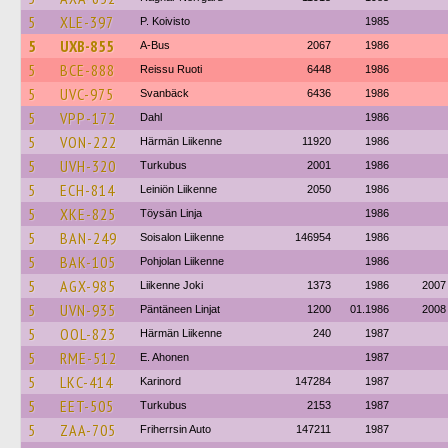
5
XLE-397
P. Koivisto
1985
5
UXB-855
A-Bus
2067
1986
5
BCE-888
Reissu Ruoti
6448
1986
5
UVC-975
Svanbäck
6436
1986
5
VPP-172
Dahl
1986
5
VON-222
Härmän Liikenne
11920
1986
5
UVH-320
Turkubus
2001
1986
5
ECH-814
Leiniön Liikenne
2050
1986
5
XKE-825
Töysän Linja
1986
5
BAN-249
Soisalon Liikenne
146954
1986
5
BAK-105
Pohjolan Liikenne
1986
5
AGX-985
Liikenne Joki
1373
1986
2007
5
UVN-935
Päntäneen Linjat
1200
01.1986
2008
5
OOL-823
Härmän Liikenne
240
1987
5
RME-512
E. Ahonen
1987
5
LKC-414
Karinord
147284
1987
5
EET-505
Turkubus
2153
1987
5
ZAA-705
Friherrsin Auto
147211
1987