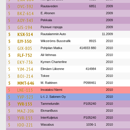
5
OVC-392
Rautaveden
6851
2009
5
BKZ-614
E. Ahonen
2009
5
AOY-343
Pekkala
2009
5
GIS-194
Разные города
2009
5
KSX-314
Rautalammin Auto
11.2009
5
EJY-350
Wikströms Busstrafik
8915
2010
5
GIX-805
Pohjolan Matka
414933 880
2010
5
FLF-752
Ali-Vehmas
2010
5
EKY-736
Kymen Charterline
2010
5
YJM-254
Elimäen Liikenne
414984
2010
5
BOJ-214
Tokee
2010
5
MMT-646
M. Raittinen
P098461
2010
5
LNE-115
Invataksi Niemi
2010
5
YVP-523
L-l. J. Salonen Oy
2010
5
YVR-155
Tammelundin
P105240
2010
5
MAZ-206
EkmanBuss
2010
5
YVR-155
InterKuljetus
P105240
2010
5
IOO-221
Wasabus
1036-1
2010