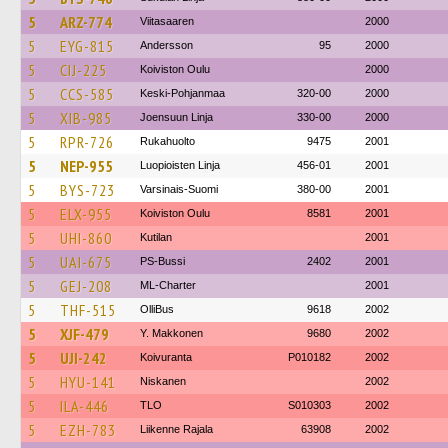
5
ARZ-774
Viitasaaren
2000
5
EYG-815
Andersson
95
2000
5
CIJ-225
Koiviston Oulu
2000
5
CCS-585
Keski-Pohjanmaa
320-00
2000
5
XIB-985
Joensuun Linja
330-00
2000
5
RPR-726
Rukahuolto
9475
2001
5
NEP-955
Luopioisten Linja
456-01
2001
5
BYS-723
Varsinais-Suomi
380-00
2001
5
ELX-955
Koiviston Oulu
8581
2001
5
UHI-860
Kutilan
2001
5
UAI-675
PS-Bussi
2402
2001
5
GEJ-208
ML-Charter
2001
5
THF-515
OlliBus
9618
2002
5
XJF-479
Y. Makkonen
9680
2002
5
UJI-242
Koivuranta
P010182
2002
5
HYU-141
Niskanen
2002
5
ILA-446
TLO
S010303
2002
5
EZH-783
Liikenne Rajala
63908
2002