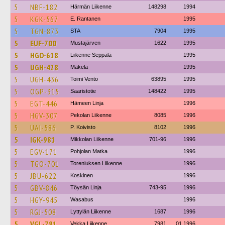
5
NBF-182
Härmän Liikenne
148298
1994
5
KGK-567
E. Rantanen
1995
5
TGN-873
STA
7904
1995
5
EUF-700
Mustajärven
1622
1995
5
HGO-618
Liikenne Seppälä
1995
5
UGH-428
Mäkela
1995
5
UGH-436
Toimi Vento
63895
1995
5
OGP-315
Saaristotie
148422
1995
5
EGT-446
Hämeen Linja
1996
5
HGV-307
Pekolan Liikenne
8085
1996
5
UAI-586
P. Koivisto
8102
1996
5
IGK-981
Mikkolan Liikenne
701-96
1996
5
EGV-171
Pohjolan Matka
1996
5
TGO-701
Toreniuksen Liikenne
1996
5
JBU-622
Koskinen
1996
5
GBV-846
Töysän Linja
743-95
1996
5
HGY-945
Wasabus
1996
5
RGJ-508
Lyttylän Liikenne
1687
1996
5
VGL-781
Vekka Liikenne
7981
01.1996