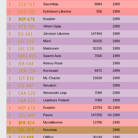
5
ZCV-713
Savonlinja
6884
1989
5
EKO-501
Kylmäsen Liikenne
556
1989
5
MJP-678
Kuopion
1989
5
VTV-303
Vihtori Ojala
1989
5
EIJ-661
Järvisen Liikenne
147454
1989
5
LFC-529
Mörö
30155
1989
5
LFC-529
Makkonen
30155
1989
5
BMU-805
Saaren Auto
7000
1989
5
IER-544
Reissu Ruoti
1989
5
ZEN-204
Korsisaari
6972
1989
5
SJT-830
ML-Charter
15828
1989
5
ICS-947
Nevakivi
1989
5
CAA-120
Westendin Linja
7089
1989
5
CAA-120
Linjebuss Finland
7089
1989
5
MJP-678
Kuopion
13704
02.1989
5
ZEL-468
Paunu
147250
04.1989
5
BFB-424
Mynäliikenne
13786
1990
5
CAL-439
Kurumaa
1990
5
CGI-888
OlliBus
30149
1990