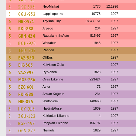
5
SKZ-655
Net-Matkat
1778
12.1996
5
GGU-952
Lappi, прочие
10778
1997
5
NBR-971
Töysän Linja
1834 / 151
1997
5
RKI-888
Arpeco
234
1997
5
GBN-424
Rautalammin Auto
815-97
1997
5
BOH-926
Wasabus
1948
1997
5
TGP-505
Raahen
1997
5
BAZ-550
OlliBus
1997
5
EIK-305
Koiviston Oulu
1997
5
VAZ-997
Rytkönen
1828
1997
5
MGZ-786
Oras Liikenne
223424
1997
5
BZC-601
Astor
71
1997
5
RKI-888
Arolan Kuljetus
234
1997
5
HIF-895
Ventoniemi
148668
1997
5
HOY-915
Haldin&Rose
1939
1997
5
ZGU-122
Kokkolan Liikenne
4
1997
5
RGS-597
Pohjolan Liikenne
837-97
1997
5
OGS-877
Niemelä
1829
1997