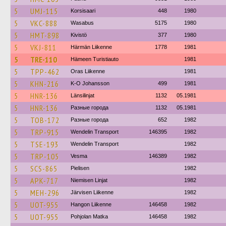
5
UMJ-115
Korsisaari
448
1980
5
VKC-888
Wasabus
5175
1980
5
HMT-898
Kivistö
377
1980
5
VKJ-811
Härmän Liikenne
1778
1981
5
TRE-110
Hämeen Turistiauto
1981
5
TPP-462
Oras Liikenne
1981
5
KHN-216
K-O Johansson
499
1981
5
HNR-136
Länsilinjat
1132
05.1981
5
HNR-136
Разные города
1132
05.1981
5
TOB-172
Разные города
652
1982
5
TRP-915
Wendelin Transport
146395
1982
5
TSE-193
Wendelin Transport
1982
5
TRP-105
Vesma
146389
1982
5
SCS-865
Pielisen
1982
5
APK-717
Niemisen Linjat
1982
5
MEH-296
Järvisen Liikenne
1982
5
UOT-955
Hangon Liikenne
146458
1982
5
UOT-955
Pohjolan Matka
146458
1982