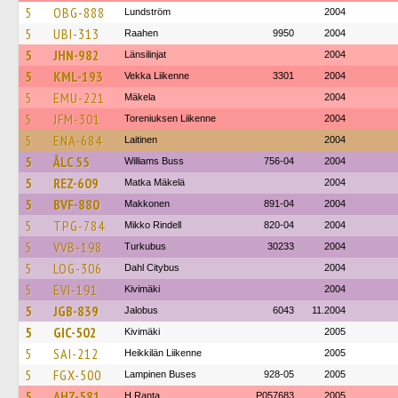
5
OBG-888
Lundström
2004
5
UBI-313
Raahen
9950
2004
5
JHN-982
Länsilinjat
2004
5
KML-193
Vekka Liikenne
3301
2004
5
EMU-221
Mäkela
2004
5
JFM-301
Toreniuksen Liikenne
2004
5
ENA-684
Laitinen
2004
5
ÅLC 55
Williams Buss
756-04
2004
5
REZ-609
Matka Mäkelä
2004
5
BVF-880
Makkonen
891-04
2004
5
TPG-784
Mikko Rindell
820-04
2004
5
VVB-198
Turkubus
30233
2004
5
LOG-306
Dahl Citybus
2004
5
EVI-191
Kivimäki
2004
5
JGB-839
Jalobus
6043
11.2004
5
GIC-502
Kivimäki
2005
5
SAI-212
Heikkilän Liikenne
2005
5
FGX-500
Lampinen Buses
928-05
2005
5
AHZ-581
H.Ranta
P057683
2005