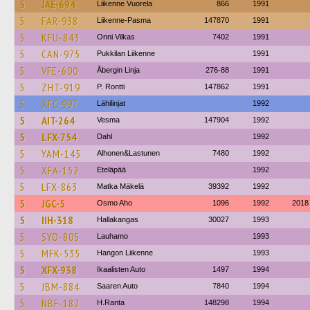
5
JAE-694
Liikenne Vuorela
866
1991
5
FAR-938
Liikenne-Pasma
147870
1991
5
KFU-843
Onni Vilkas
7402
1991
5
CAN-975
Pukkilan Liikenne
1991
5
VFE-600
Åbergin Linja
276-88
1991
5
ZHT-919
P. Rontti
147862
1991
5
XFC-997
Lähilinjat
1992
5
AIT-264
Vesma
147904
1992
5
LFX-754
Dahl
1992
5
YAM-145
Alhonen&Lastunen
7480
1992
5
XFA-152
Eteläpää
1992
5
LFX-863
Matka Mäkelä
39392
1992
5
JGC-5
Osmo Aho
1096
1992
2018
5
IIH-318
Hallakangas
30027
1993
5
SYO-805
Lauhamo
1993
5
MFK-535
Hangon Liikenne
1993
5
XFX-938
Ikaalisten Auto
1497
1994
5
JBM-884
Saaren Auto
7840
1994
5
NBF-182
H.Ranta
148298
1994