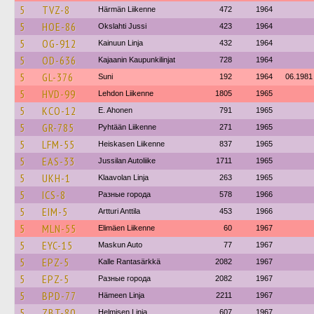
5
TVZ-8
Härmän Liikenne
472
1964
5
HOE-86
Okslahti Jussi
423
1964
5
OG-912
Kainuun Linja
432
1964
5
OD-636
Kajaanin Kaupunkilinjat
728
1964
5
GL-376
Suni
192
1964
06.1981
5
HVD-99
Lehdon Liikenne
1805
1965
5
KCO-12
E. Ahonen
791
1965
5
GR-785
Pyhtään Liikenne
271
1965
5
LFM-55
Heiskasen Liikenne
837
1965
5
EAS-33
Jussilan Autoliike
1711
1965
5
UKH-1
Klaavolan Linja
263
1965
5
ICS-8
Разные города
578
1966
5
EIM-5
Artturi Anttila
453
1966
5
MLN-55
Elimäen Liikenne
60
1967
5
EYC-15
Maskun Auto
77
1967
5
EPZ-5
Kalle Rantasärkkä
2082
1967
5
EPZ-5
Разные города
2082
1967
5
BPD-77
Hämeen Linja
2211
1967
5
ZBT-80
Helmisen Linja
607
1967