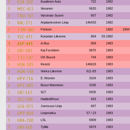
5
ELN-260
Ikaalisten Auto
722
1982
5
MEC-415
Vesanen
5620
1982
5
TRU-707
Varsinais-Suomi
657
1982
5
RNL-371
Anjalankosken Linja
146433
1982
5
TSM-405
Förbom
1982
1994
5
VSC-435
Korpelan Liikenne
664
03.1982
5
ASP-445
A-Bus
858
1983
5
URJ-585
Kaj Forsblom
5875
1983
5
TTJ-747
OK-Bussit
744
1983
5
HSN-505
Kivistö
146619
1983
5
HUN-545
Vekka Liikenne
611-83
1983
5
HPV-716
E. Ahonen
3104
1983
5
HPC-403
Bussi-Manninen
3195
1983
5
URJ-165
SLT
5935
1983
5
OLC-590
Haldin&Rose
543
1983
5
GCK-975
Joensuun Linja
847
1983
5
UPP-805
Linjamatka
57 / 23
1983
5
HRA-200
LSL
5909
1983
5
URV-605
Tyllilä
5879
1983