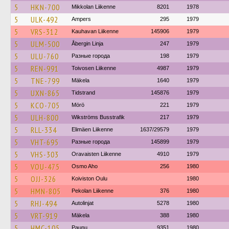
5
HKN-700
Mikkolan Liikenne
8201
1978
5
ULK-492
Ampers
295
1979
5
VRS-312
Kauhavan Liikenne
145906
1979
5
ULM-500
Åbergin Linja
247
1979
5
ULU-760
Разные города
198
1979
5
REN-991
Toivosen Liikenne
4987
1979
5
TNE-799
Mäkela
1640
1979
5
UXN-865
Tidstrand
145876
1979
5
KCO-705
Mörö
221
1979
5
ULH-800
Wikströms Busstrafik
217
1979
5
RLL-334
Elimäen Liikenne
1637/29579
1979
5
VHT-695
Разные города
145899
1979
5
VHS-303
Oravaisten Liikenne
4910
1979
5
VOU-475
Osmo Aho
256
1980
5
OJJ-326
Koiviston Oulu
1980
5
HMN-805
Pekolan Liikenne
376
1980
5
RHJ-494
Autolinjat
5278
1980
5
VRT-919
Mäkela
388
1980
5
HMC-105
Paunu
9351
1980