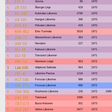
5
ECF-5
Vesma
80
1970
5
ZR-530
Åbergin Linja
429
1970
5
VLC-605
Kokkolan Liikenne
2785
1970
5
UX-545
Hangon Liikenne
396
1970
5
HCH-63
Pekolan Liikenne
433
1970
5
RHH-982
Eino Tuomala
3016
1971
5
ZGH-72
Mannerkiven Liikenne
364
1971
5
OAY-50
Nevakivi
227
1971
5
OLI-50
Kainuun Liikenne
1971
5
OLI-50
Toivosen Liikenne
1971
5
HML-50
Niemisen Linjat
953
1972
5
LAA-300
Veljekset Salmela
964
1972
5
LXE-45
Liikenne-Pasma
1218
1972
5
HCT-308
Forssan Liikenne
986
1972
5
HAE-875
Forssan Liikenne
986
1972
5
TAU-936
Ruohosen Liikenne
226
1972
1996
5
UAC-205
Tidstrand
3396
1973
5
TBT-173
Bussi-Ketonen
301
1973
5
HLU-285
Vekka Liikenne
3477
1973