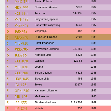
5
MHX-321
Arolan Kuljetus
1987
5
HBX-995
Elorannan Liikenne
3676
1987
5
ECJ-310
Tapio Lae
147135
1987
5
VRN-485
Pohjanmaa, прочие
1987
5
VRB-748
Busstrafik Widjeskog
6640
1987
5
IAO-745
Ykspetäjä
487
1988
5
XLA-570
Uuraisten Liikenne
2203
1988
5
MJE-820
Pentti Paasonen
1988
5
VRK-785
Oravaisten Liikenne
147256
1988
5
ICL-215
Hämeen Linja
6823
1988
5
ZCL-820
Laitinen
122-88
1988
5
MJE-820
Vesma
1988
5
ZCL-288
Turun Citybus
6828
1988
5
UXB-845
Sipoon Linja
485
1988
5
IBJ-175
Tokee
13177
1988
5
OPN-240
Kamusen Liikenne
1988
5
EJU-195
Matka-Autot
1988
5
IEF-533
Järviseudun Linja
217 / 702
1989
5
ILG-824
Kivistö
735
1989