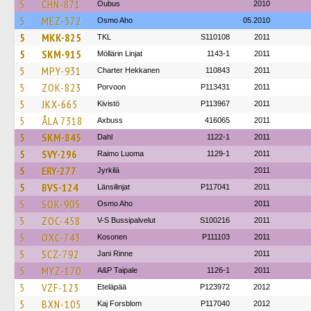
5
CHN-871
Oubus
2010
5
MEZ-372
Osmo Aho
05.2010
5
MKK-825
TKL
S110108
2011
5
SKM-915
Möllärin Linjat
1143-1
2011
5
MPY-931
Charter Hekkanen
110843
2011
5
ZOK-823
Porvoon
P113431
2011
5
JKX-665
Kivistö
P113967
2011
5
ÅLA 7318
Axbuss
416065
2011
5
SKM-845
Dahl
1122-1
2011
5
SVY-296
Raimo Luoma
1129-1
2011
5
ERY-277
Jyrkilä
2011
5
BVS-124
Länsilinjat
P117041
2011
5
SOK-905
Osmo Aho
2011
5
ZOC-458
V-S Bussipalvelut
S100216
2011
5
OXC-743
Kosonen
P111103
2011
5
SCZ-792
Jani Rinne
2011
5
MYZ-170
A&P Taipale
1126-1
2011
5
VZF-123
Eteläpää
P123972
2012
5
BXN-105
Kaj Forsblom
P117040
2012