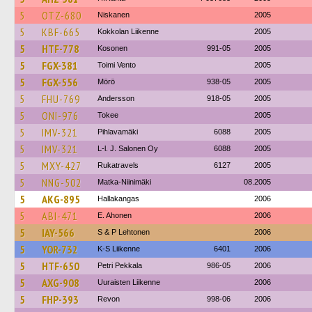
5
OTZ-680
Niskanen
2005
5
KBF-665
Kokkolan Liikenne
2005
5
HTF-778
Kosonen
991-05
2005
5
FGX-381
Toimi Vento
2005
5
FGX-556
Mörö
938-05
2005
5
FHU-769
Andersson
918-05
2005
5
ONI-976
Tokee
2005
5
IMV-321
Pihlavamäki
6088
2005
5
IMV-321
L-l. J. Salonen Oy
6088
2005
5
MXY-427
Rukatravels
6127
2005
5
NNG-502
Matka-Niinimäki
08.2005
5
AKG-895
Hallakangas
2006
5
ABI-471
E. Ahonen
2006
5
IAY-566
S & P Lehtonen
2006
5
YOR-732
K-S Liikenne
6401
2006
5
HTF-650
Petri Pekkala
986-05
2006
5
AXG-908
Uuraisten Liikenne
2006
5
FHP-393
Revon
998-06
2006