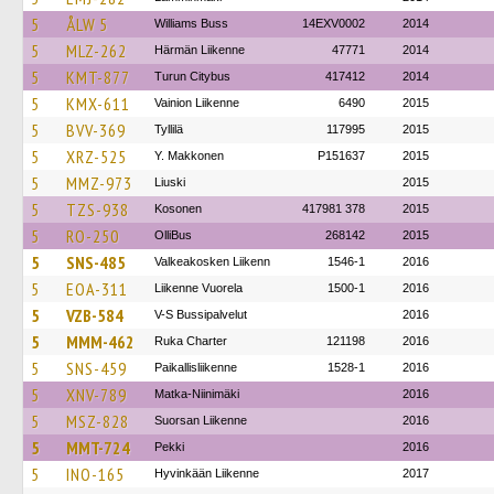
5
ÅLW 5
Williams Buss
14EXV0002
2014
5
MLZ-262
Härmän Liikenne
47771
2014
5
KMT-877
Turun Citybus
417412
2014
5
KMX-611
Vainion Liikenne
6490
2015
5
BVV-369
Tyllilä
117995
2015
5
XRZ-525
Y. Makkonen
P151637
2015
5
MMZ-973
Liuski
2015
5
TZS-938
Kosonen
417981 378
2015
5
RO-250
OlliBus
268142
2015
5
SNS-485
Valkeakosken Liikenn
1546-1
2016
5
EOA-311
Liikenne Vuorela
1500-1
2016
5
VZB-584
V-S Bussipalvelut
2016
5
MMM-462
Ruka Charter
121198
2016
5
SNS-459
Paikallisliikenne
1528-1
2016
5
XNV-789
Matka-Niinimäki
2016
5
MSZ-828
Suorsan Liikenne
2016
5
MMT-724
Pekki
2016
5
INO-165
Hyvinkään Liikenne
2017