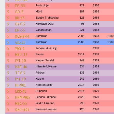
5
EP-55
Porin Linjat
221
1968
5
OD-5
Mörö
187
1968
5
IRI-63
Sideby Trafikbolag
126
1968
5
OYX-5
Koiviston Oulu
98
1968
5
EP-55
Vähärauman
221
1968
5
RCS-844
Autolinjat
2283
1968
1980
5
GIL-25
Autolinjat
2283
1968
1980
5
YES-1
Järviseudun Linja
1969
5
HBT-32
Paunu
2214
1969
5
IYT-10
Kasper Sundell
249
1969
5
HAR-46
Härmän Liikenne
334
1969
5
TEV-5
Förbom
135
1969
5
IYT-10
Kivistö
249
1969
5
HI-901
Hellsten Soini
2214
1969
5
LRR-41
Ruponen
2814
1970
5
HNM-905
Lehdon Liikenne
2729
1970
5
HBC-55
Vekka Liikenne
295
1970
5
OET-605
Kainuun Liikenne
420
1970