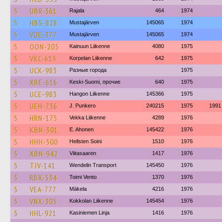
5
UBR-361
Rajala
464
1974
5
HBS-828
Mustajärven
145065
1974
5
VUE-377
Mustajärven
145065
1974
5
OON-205
Kainuun Liikenne
4080
1975
5
VKC-615
Korpelan Liikenne
642
1975
5
UCK-983
Разные города
1975
5
XBE-616
Keski-Suomi, прочие
640
1975
5
UCE-983
Hangon Liikenne
145366
1975
5
UEH-736
J. Punkero
240215
1975
1991
5
HRN-175
Vekka Liikenne
4289
1976
5
KBN-301
E. Ahonen
145422
1976
5
HHH-500
Hellsten Soini
1510
1976
5
XBN-942
Viitasaaren
1417
1976
5
TJV-141
Wendelin Transport
145450
1976
5
RBX-534
Toimi Vento
1370
1976
5
VEA-777
Mäkela
4216
1976
5
VNX-305
Kokkolan Liikenne
145454
1976
5
HHL-921
Kasiniemen Linja
1416
1976