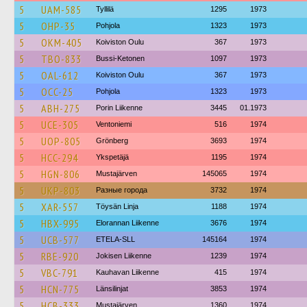
5
UAM-585
Tyllilä
1295
1973
5
OHP-35
Pohjola
1323
1973
5
OKM-405
Koiviston Oulu
367
1973
5
TBO-833
Bussi-Ketonen
1097
1973
5
OAL-612
Koiviston Oulu
367
1973
5
OCC-25
Pohjola
1323
1973
5
ABH-275
Porin Liikenne
3445
01.1973
5
UCE-305
Ventoniemi
516
1974
5
UOP-805
Grönberg
3693
1974
5
HCC-294
Ykspetäjä
1195
1974
5
HGN-806
Mustajärven
145065
1974
5
UKP-803
Разные города
3732
1974
5
XAR-557
Töysän Linja
1188
1974
5
HBX-995
Elorannan Liikenne
3676
1974
5
UCB-577
ETELA-SLL
145164
1974
5
RBE-920
Jokisen Liikenne
1239
1974
5
VBC-791
Kauhavan Liikenne
415
1974
5
HCN-775
Länsilinjat
3853
1974
5
HCB-333
Mustajärven
1360
1974