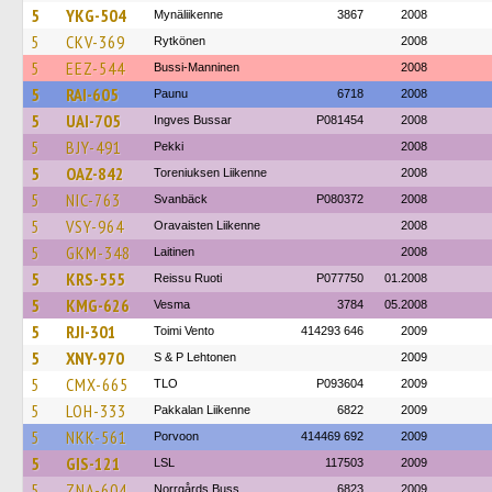
5
YKG-504
Mynäliikenne
3867
2008
5
CKV-369
Rytkönen
2008
5
EEZ-544
Bussi-Manninen
2008
5
RAI-605
Paunu
6718
2008
5
UAI-705
Ingves Bussar
P081454
2008
5
BJY-491
Pekki
2008
5
OAZ-842
Toreniuksen Liikenne
2008
5
NIC-763
Svanbäck
P080372
2008
5
VSY-964
Oravaisten Liikenne
2008
5
GKM-348
Laitinen
2008
5
KRS-555
Reissu Ruoti
P077750
01.2008
5
KMG-626
Vesma
3784
05.2008
5
RJI-301
Toimi Vento
414293 646
2009
5
XNY-970
S & P Lehtonen
2009
5
CMX-665
TLO
P093604
2009
5
LOH-333
Pakkalan Liikenne
6822
2009
5
NKK-561
Porvoon
414469 692
2009
5
GIS-121
LSL
117503
2009
5
ZNA-604
Norrgårds Buss
6823
2009