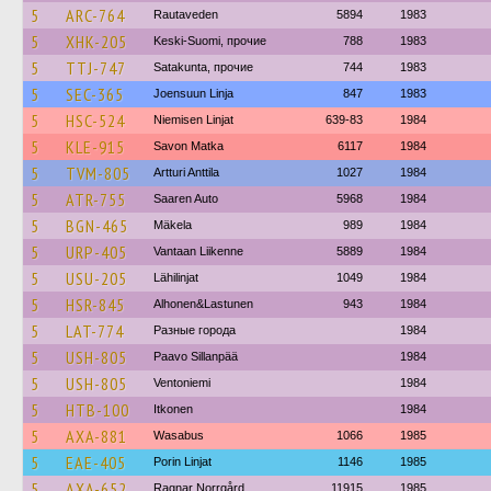
5
ARC-764
Rautaveden
5894
1983
5
XHK-205
Keski-Suomi, прочие
788
1983
5
TTJ-747
Satakunta, прочие
744
1983
5
SEC-365
Joensuun Linja
847
1983
5
HSC-524
Niemisen Linjat
639-83
1984
5
KLE-915
Savon Matka
6117
1984
5
TVM-805
Artturi Anttila
1027
1984
5
ATR-755
Saaren Auto
5968
1984
5
BGN-465
Mäkela
989
1984
5
URP-405
Vantaan Liikenne
5889
1984
5
USU-205
Lähilinjat
1049
1984
5
HSR-845
Alhonen&Lastunen
943
1984
5
LAT-774
Разные города
1984
5
USH-805
Paavo Sillanpää
1984
5
USH-805
Ventoniemi
1984
5
HTB-100
Itkonen
1984
5
AXA-881
Wasabus
1066
1985
5
EAE-405
Porin Linjat
1146
1985
5
AXA-652
Ragnar Norrgård
11915
1985