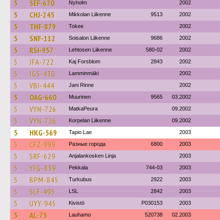
5
SEF-670
Nyholm
2002
5
CHJ-245
Mikkolan Liikenne
9513
2002
5
THF-879
Tokee
2002
5
SNF-112
Soisalon Liikenne
9686
2002
5
RSI-957
Lehtosen Liikenne
580-02
2002
5
JFA-722
Kaj Forsblom
2843
2002
5
JGS-430
Lamminmäki
2002
5
VBI-444
Jani Rinne
2002
5
OAG-660
Muurinen
9565
03.2002
5
VYN-726
MatkaPeura
09.2002
5
VYN-726
Korpelan Liikenne
09.2002
5
HKG-569
Tapio Lae
2003
5
CFZ-999
Разные города
6800
2003
5
SRF-629
Anjalankosken Linja
2003
5
YFG-839
Pekkala
744-03
2003
5
BPM-845
Turkubus
2922
2003
5
SLF-495
LSL
2842
2003
5
UYY-945
Kivistö
P030153
2003
5
AL-75
Lauhamo
520738
02.2003