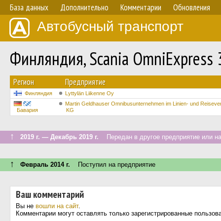
База данных
Дополнительно
Комментарии
Обновления
Автобусный транспорт
Финляндия, Scania OmniExpress
Регион
Предприятие
Финляндия
Lyttylän Liikenne Oy
Martin Geldhauser Omnibusunternehmen im Linien- und Reisev
Бавария
KG
↑
2019 г. — Декабрь 2019 г.
Передан в другое предприятие или на
↑
Февраль 2014 г.
Поступил на предприятие
Ваш комментарий
Вы не
вошли на сайт
.
Комментарии могут оставлять только зарегистрированные пользов