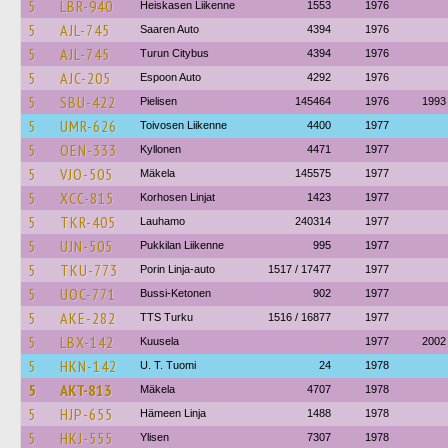
5
LBR-940
Heiskasen Liikenne
1553
1976
5
AJL-745
Saaren Auto
4394
1976
5
AJL-745
Turun Citybus
4394
1976
5
AJC-205
Espoon Auto
4292
1976
5
SBU-422
Pielisen
145464
1976
1993
5
UMR-626
Toivosen Liikenne
4400
1977
5
OEN-333
Kyllonen
4471
1977
5
VJO-505
Mäkela
145575
1977
5
XCC-815
Korhosen Linjat
1423
1977
5
TKR-405
Lauhamo
240314
1977
5
UJN-505
Pukkilan Liikenne
995
1977
5
TKU-773
Porin Linja-auto
1517 / 17477
1977
5
UOC-771
Bussi-Ketonen
902
1977
5
AKE-282
TTS Turku
1516 / 16877
1977
5
LBX-142
Kuusela
1977
2002
5
HKN-142
U. T. Tuomi
24
1978
5
AKT-813
Mäkela
4707
1978
5
HJP-655
Hämeen Linja
1488
1978
5
HKJ-555
Ylisen
7307
1978