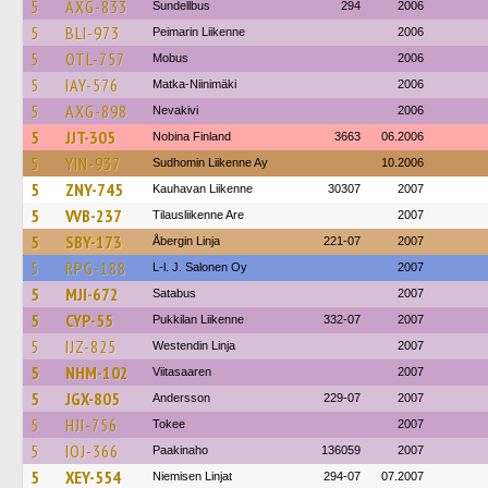
5
AXG-833
Sundellbus
294
2006
5
BLI-973
Peimarin Liikenne
2006
5
OTL-757
Mobus
2006
5
IAY-576
Matka-Niinimäki
2006
5
AXG-898
Nevakivi
2006
5
JJT-305
Nobina Finland
3663
06.2006
5
YIN-937
Sudhomin Liikenne Ay
10.2006
5
ZNY-745
Kauhavan Liikenne
30307
2007
5
VVB-237
Tilausliikenne Are
2007
5
SBY-173
Åbergin Linja
221-07
2007
5
RPG-188
L-l. J. Salonen Oy
2007
5
MJI-672
Satabus
2007
5
CYP-55
Pukkilan Liikenne
332-07
2007
5
IJZ-825
Westendin Linja
2007
5
NHM-102
Viitasaaren
2007
5
JGX-805
Andersson
229-07
2007
5
HJI-756
Tokee
2007
5
IOJ-366
Paakinaho
136059
2007
5
XEY-554
Niemisen Linjat
294-07
07.2007