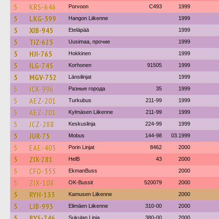
5
KRS-646
Porvoon
C493
1999
5
LKG-599
Hangon Liikenne
1999
5
XIB-945
Eteläpää
1999
5
TIZ-625
Uusimaa, прочие
1999
5
HJI-765
Hokkinen
1999
5
ILG-745
Korhonen
91505
1999
5
MGV-752
Länsilinjat
1999
5
JCX-996
Разные города
35
1999
5
AEZ-201
Turkubus
211-99
1999
5
AEZ-201
Kylmäsen Liikenne
211-99
1999
5
JCZ-288
Keskuslinja
224-99
1999
5
JUR-75
Mobus
144-98
03.1999
5
EAE-405
Porin Linjat
8462
2000
5
ZIX-281
HelB
43
2000
5
CFO-355
EkmanBuss
2000
5
ZIX-108
OK-Bussit
520079
2000
5
RYH-133
Kamusen Liikenne
2000
5
LIB-993
Elimäen Liikenne
310-00
2000
5
BYS-746
Sukulan Linja
380-00
2000