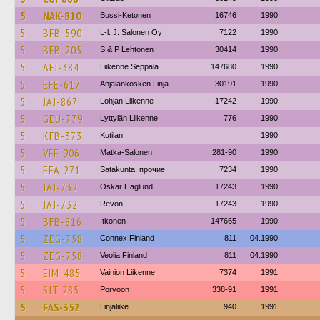
5
NAK-810
Bussi-Ketonen
16746
1990
5
BFB-590
L-l. J. Salonen Oy
7122
1990
5
BFB-205
S & P Lehtonen
30414
1990
5
AFJ-384
Liikenne Seppälä
147680
1990
5
EFE-617
Anjalankosken Linja
30191
1990
5
JAJ-867
Lohjan Liikenne
17242
1990
5
GEU-779
Lyttylän Liikenne
776
1990
5
KFB-373
Kutilan
1990
5
VFF-906
Matka-Salonen
281-90
1990
5
EFA-271
Satakunta, прочие
7234
1990
5
JAJ-732
Oskar Haglund
17243
1990
5
JAJ-732
Revon
17243
1990
5
BFB-816
Itkonen
147665
1990
5
ZEG-758
Connex Finland
811
04.1990
5
ZEG-758
Veolia Finland
811
04.1990
5
EIM-485
Vainion Liikenne
7374
1991
5
SJT-285
Porvoon
338-91
1991
5
FAS-352
Linjaliike
940
1991