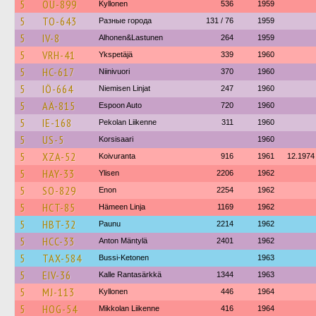
5
OU-899
Kyllonen
536
1959
5
TO-643
Разные города
131 / 76
1959
5
IV-8
Alhonen&Lastunen
264
1959
5
VRH-41
Ykspetäjä
339
1960
5
HC-617
Niinivuori
370
1960
5
IÖ-664
Niemisen Linjat
247
1960
5
AÄ-815
Espoon Auto
720
1960
5
IE-168
Pekolan Liikenne
311
1960
5
US-5
Korsisaari
1960
5
XZA-52
Koivuranta
916
1961
12.1974
5
HAY-33
Ylisen
2206
1962
5
SO-829
Enon
2254
1962
5
HCT-85
Hämeen Linja
1169
1962
5
HBT-32
Paunu
2214
1962
5
HCC-33
Anton Mäntylä
2401
1962
5
TAX-584
Bussi-Ketonen
1963
5
EIV-36
Kalle Rantasärkkä
1344
1963
5
MJ-113
Kyllonen
446
1964
5
HOG-54
Mikkolan Liikenne
416
1964