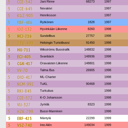
5
CCE-542
Jani Rinne
68273
1997
5
CCE-645
Nevakivi
1997
5
KGZ-903
Henriksson
1997
5
YBF-486
Rytkönen
1828
1997
5
IOZ-132
Hyvinkään Liikenne
8260
1998
5
NCJ-216
Sundellbus
27757
1998
5
TYU-499
Helsingin Turistibussi
91450
1998
5
HIJ-711
Wikströms Busstrafik
148832
1998
5
ECI-405
Svanbäck
148936
1998
5
CGK-417
Oravaisten Liikenne
148801
1998
5
VV-70
Talma Bus
26905
1998
5
OIO-417
ML-Charter
1998
5
NCM-992
TuKL
90468
1998
5
RKI-845
Turkubus
1998
5
CCE-572
K-O Johansson
1998
5
VIJ-327
Jyrkilä
8323
1998
5
HZK-799
Bussi-Manninen
1998
5
ERF-425
Mäntylä
22299
1999
5
VSZ-740
Into Alén
149034
1999