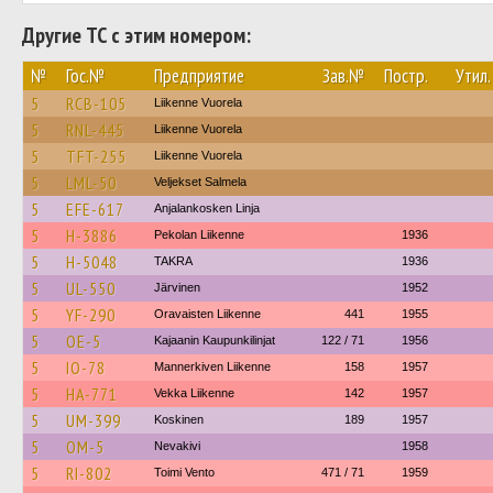
Другие ТС с этим номером:
№
Гос.№
Предприятие
Зав.№
Постр.
Утил.
5
RCB-105
Liikenne Vuorela
5
RNL-445
Liikenne Vuorela
5
TFT-255
Liikenne Vuorela
5
LML-50
Veljekset Salmela
5
EFE-617
Anjalankosken Linja
5
H-3886
Pekolan Liikenne
1936
5
H-5048
TAKRA
1936
5
UL-550
Järvinen
1952
5
YF-290
Oravaisten Liikenne
441
1955
5
OE-5
Kajaanin Kaupunkilinjat
122 / 71
1956
5
IO-78
Mannerkiven Liikenne
158
1957
5
HA-771
Vekka Liikenne
142
1957
5
UM-399
Koskinen
189
1957
5
OM-5
Nevakivi
1958
5
RI-802
Toimi Vento
471 / 71
1959